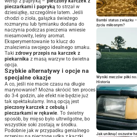
wersji z papryką –
pieczony karczek z
pieczarkami i papryką
to strzał w
dziesiątkę, szczególnie latem. Jeśli
chodzi o zioła, gałązka świeżego
Bambi status związku 
rozmarynu lub tymianku dodana do
życiu miłosnym?
naczynia podczas pieczenia wniesie
niesamowity, leśny aromat.
Eksperymentowanie to klucz do
znalezienia swojego idealnego smaku.
Taki
zdrowy przepis na karczek z
piekarnika
z masą warzyw to świetna
opcja.
Szybkie alternatywy i opcje na
specjalne okazje
Wyniki meczów piłki noż
Historia
A co, jeśli nie macie czasu na długie
marynowanie? Można skrócić ten proces
do 3-4 godzin, ale efekt nie będzie już
tak spektakularny. Inną opcją jest
pieczony karczek z cebulą i
pieczarkami w rękawie
. To świetny
sposób, by mięso było ultrwilgotne, bo
wszystkie soki zostają w środku.
Podobnie jak w przypadku genialnego
Jak uniknąć oszustw h
przepisu na pieczone udka z kaczki
,