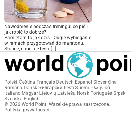
Nawodnienie podczas treningu: co pić i
jak robić to dobrze?
Pamiętam to jak dziś. Długie wybieganie
w ramach przygotowań do maratonu.
Słońce, choć nie było […]
Polski
Čeština
Français
Deutsch
Español
Slovenčina
Română
Dansk
Български
Eesti
Suomi
Ελληνικά
Italiano
Magyar
Lietuvių
Latviešu
Norsk
Português
Srpski
Svenska
English
© 2026 World Point. Wszelkie prawa zastrzeżone.
Polityka prywatności