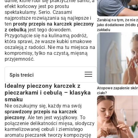
danie, które robi się praktycznie samo, a
efekt końcowy jest po prostu
spektakularny. Serio. Czasami
najprostsze rozwiązania są najlepsze i
Zarabiaj na tym, że ni
ten
prosty przepis na karczek pieczony
jako dodatkowe źródło 
z cebulką
jest tego dowodem.
zakładu
Przygotujcie się na kulinarną podróż,
która sprawi, że wasze kubki smakowe
oszaleją z radości. Nie ma tu miejsca na
kompromisy, tylko na czystą, mięsną
przyjemność.
Spis treści
Idealny pieczony karczek z
Idealny pieczony karczek z pieczarkami i
Atopowe zapalenie skór
cebulą – klasyka smaku
pieczarkami i cebulą – klasyka
ciało?
Składniki, które tworzą magię – co
smaku
potrzebujesz do przygotowania
Nie oszukujmy się, każdy ma swój
Krok po kroku: Jak przygotować
sprawdzony przepis na karczek
perfekcyjny karczek w piekarniku
pieczony
. Ale ten jest wyjątkowy. To
Marynowanie karczka – sekret soczystości
połączenie delikatności mięsa, słodyczy
i głębi smaku
karmelizowanej cebuli i ziemistego
Przygotowanie pieczarek i cebuli – duet
aromatu pieczarek tworzy kompozycję