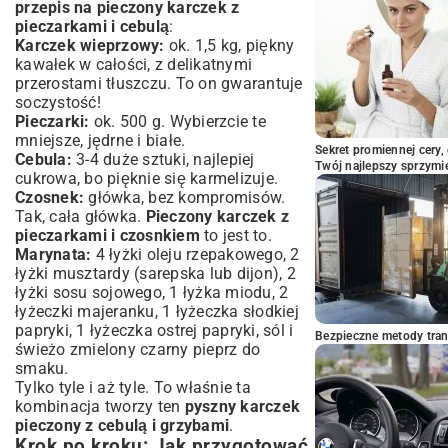
przepis na pieczony karczek z
pieczarkami i cebulą
:
Karczek wieprzowy:
ok. 1,5 kg, piękny
kawałek w całości, z delikatnymi
przerostami tłuszczu. To on gwarantuje
soczystość!
Pieczarki:
ok. 500 g. Wybierzcie te
mniejsze, jędrne i białe.
Sekret promiennej cery,
Cebula:
3-4 duże sztuki, najlepiej
Twój najlepszy sprzymi
cukrowa, bo pięknie się karmelizuje.
Czosnek:
główka, bez kompromisów.
Tak, cała główka.
Pieczony karczek z
pieczarkami i czosnkiem
to jest to.
Marynata:
4 łyżki oleju rzepakowego, 2
łyżki musztardy (sarepska lub dijon), 2
łyżki sosu sojowego, 1 łyżka miodu, 2
łyżeczki majeranku, 1 łyżeczka słodkiej
papryki, 1 łyżeczka ostrej papryki, sól i
Bezpieczne metody trans
świeżo zmielony czarny pieprz do
smaku.
Tylko tyle i aż tyle. To właśnie ta
kombinacja tworzy ten
pyszny karczek
pieczony z cebulą i grzybami
.
Krok po kroku: Jak przygotować