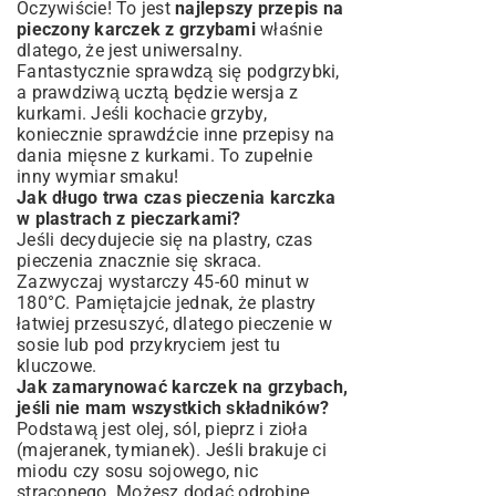
Oczywiście! To jest
najlepszy przepis na
pieczony karczek z grzybami
właśnie
dlatego, że jest uniwersalny.
Fantastycznie sprawdzą się podgrzybki,
a prawdziwą ucztą będzie wersja z
kurkami. Jeśli kochacie grzyby,
koniecznie sprawdźcie inne
przepisy na
dania mięsne z kurkami
. To zupełnie
inny wymiar smaku!
Jak długo trwa czas pieczenia karczka
w plastrach z pieczarkami?
Jeśli decydujecie się na plastry, czas
pieczenia znacznie się skraca.
Zazwyczaj wystarczy 45-60 minut w
180°C. Pamiętajcie jednak, że plastry
łatwiej przesuszyć, dlatego pieczenie w
sosie lub pod przykryciem jest tu
kluczowe.
Jak zamarynować karczek na grzybach,
jeśli nie mam wszystkich składników?
Podstawą jest olej, sól, pieprz i zioła
(majeranek, tymianek). Jeśli brakuje ci
miodu czy sosu sojowego, nic
straconego. Możesz dodać odrobinę