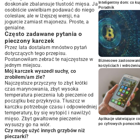
Inteligentny dom: co k
doskonale zbalansuje tłustość mięsa. Ja
Poradnik
osobiście uwielbiam podawać do niego
colesław, ale w lżejszej wersji, na
jogurcie zamiast majonezu. Proste, a
genialne.
Często zadawane pytania o
pieczony karczek
Przez lata dostałam mnóstwo pytań
dotyczących tego przepisu.
Postanowiłam zebrać te najczęstsze w
Biznesowe zastosowani
jednym miejscu.
korzyściach i wdrożeni
Mój karczek wyszedł suchy, co
zrobiłem/am źle?
Najczęstsze przyczyny to zbyt krótki
czas marynowania, zbyt wysoka
temperatura pieczenia lub pieczenie od
początku bez przykrycia. Tłuszcz w
karczku potrzebuje czasu i odpowiedniej
temperatury, by się wytopić i nawilżyć
mięso. Zbyt gwałtowne pieczenie
Aplikacje ułatwiające c
wysuszy go na wiór.
po cyfrowych pomocni
Czy mogę użyć innych grzybów niż
pieczarki?