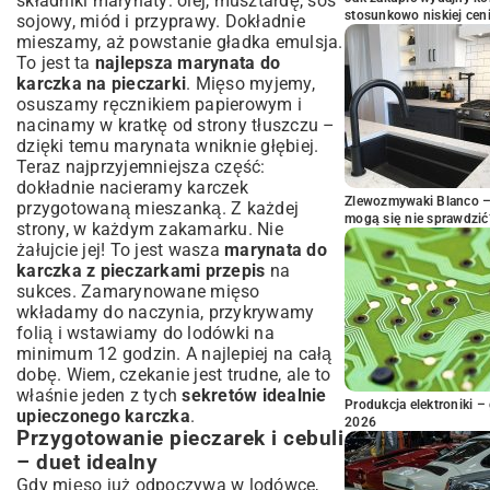
składniki marynaty: olej, musztardę, sos
stosunkowo niskiej cen
sojowy, miód i przyprawy. Dokładnie
mieszamy, aż powstanie gładka emulsja.
To jest ta
najlepsza marynata do
karczka na pieczarki
. Mięso myjemy,
osuszamy ręcznikiem papierowym i
nacinamy w kratkę od strony tłuszczu –
dzięki temu marynata wniknie głębiej.
Teraz najprzyjemniejsza część:
dokładnie nacieramy karczek
Zlewozmywaki Blanco – 
przygotowaną mieszanką. Z każdej
mogą się nie sprawdzić
strony, w każdym zakamarku. Nie
żałujcie jej! To jest wasza
marynata do
karczka z pieczarkami przepis
na
sukces. Zamarynowane mięso
wkładamy do naczynia, przykrywamy
folią i wstawiamy do lodówki na
minimum 12 godzin. A najlepiej na całą
dobę. Wiem, czekanie jest trudne, ale to
właśnie jeden z tych
sekretów idealnie
Produkcja elektroniki – 
upieczonego karczka
.
2026
Przygotowanie pieczarek i cebuli
– duet idealny
Gdy mięso już odpoczywa w lodówce,