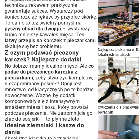
technika z rękawem praktycznie
gwarantuje sukces. Wystarczy pod
koniec rozciąć rękaw, by przypiec skórkę.
To danie to też świetny pomysł na
pyszny obiad dla dwojga
– wystarczy
kupić mniejszy kawałek mięsa. Ten
łatwy przepis na karczek z pieczarkami
skaluje się bez problemu.
Najlepsza piekarnia w 
Z czym podawać pieczony
lokalnych smakach
karczek? Najlepsze dodatki
No dobrze, mamy idealne mięso. Ale
co
podać do pieczonego karczka z
pieczarkami
, żeby stworzyć kompletny,
niezapomniany posiłek? Opcji jest
mnóstwo, od klasycznych po te bardziej
nowoczesne. Ważne, by dodatki
komponowały się z intensywnym
smakiem mięsa i sosu, który powstał
Ćwiczenia dla pracown
podczas pieczenia. Nie zapomnijcie go
poradnik
zlać do sosjerki – to płynne złoto!
Idealne ziemniaki i kasze do
dania
Absolutna klasyka to oczywiście