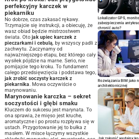
perfekcyjny karczek w
piekarniku
Lokalizator GPS, monito
No dobrze, czas zakasać rękawy.
zabezpieczenia antykra
Trzymajcie się instrukcji, a obiecuję, że
chronić auto?
wasz obiad będzie mistrzostwem
świata. Oto
jak upiec karczek z
pieczarkami i cebulą
, by wszyscy padli z
zachwytu. Zaczynamy od
najważniejszego etapu, bez którego cały
wysiłek pójdzie na marne. Serio, nie
pomijajcie tego kroku. To fundament
całego przedsięwzięcia i podstawa tego,
jak zrobić soczysty karczek z
Rozwiązania BIM jako n
piekarnika
. Mowa oczywiście o
architektonicznej
marynowaniu.
Marynowanie karczka – sekret
soczystości i głębi smaku
Kluczem do sukcesu jest marynata. To
ona sprawia, że mięso jest kruche,
aromatyczne i po prostu rozpływa się w
ustach. Przygotowanie jej to bułka z
masłem. W misce łączymy wszystkie
Jak zakupić wydajny ko