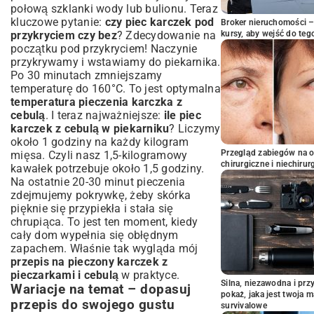
połową szklanki wody lub bulionu. Teraz
kluczowe pytanie:
czy piec karczek pod
Broker nieruchomości – 
przykryciem czy bez
? Zdecydowanie na
kursy, aby wejść do teg
początku pod przykryciem! Naczynie
przykrywamy i wstawiamy do piekarnika.
Po 30 minutach zmniejszamy
temperaturę do 160°C. To jest optymalna
temperatura pieczenia karczka z
cebulą
. I teraz najważniejsze:
ile piec
karczek z cebulą w piekarniku
? Liczymy
około 1 godziny na każdy kilogram
Przegląd zabiegów na 
mięsa. Czyli nasz 1,5-kilogramowy
chirurgiczne i niechirur
kawałek potrzebuje około 1,5 godziny.
Na ostatnie 20-30 minut pieczenia
zdejmujemy pokrywkę, żeby skórka
pięknie się przypiekła i stała się
chrupiąca. To jest ten moment, kiedy
cały dom wypełnia się obłędnym
zapachem. Właśnie tak wygląda mój
przepis na pieczony karczek z
pieczarkami i cebulą
w praktyce.
Silna, niezawodna i pr
Wariacje na temat – dopasuj
pokaż, jaka jest twoja 
przepis do swojego gustu
survivalowe