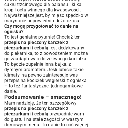
cukru trzcinowego dla balansu i kilka
kropli octu winnego dla kwasowości.
Najważniejsze jest, by mięso spędziło w
marynacie odpowiednio dużo czasu.
Czy mogę przygotować to danie na
ognisku?
To jest genialne pytanie! Chociaż ten
przepis na pieczony karczek z
pieczarkami i cebulą
jest dedykowany
do piekarnika, to z powodzeniem można
go zaadaptować do żeliwnego kociołka.
To będzie zupełnie inna bajka, z
dymnym aromatem. Jeśli lubicie takie
klimaty, na pewno zainteresuje was
przepis na kociołek węgierski z ogniska
– to też fantastyczne, jednogarnkowe
danie.
Podsumowanie – smacznego!
Mam nadzieję, że ten szczegółowy
przepis na pieczony karczek z
pieczarkami i cebulą
przypadnie wam
do gustu i na stałe zagości w waszym
domowym menu. To danie to coś więcej