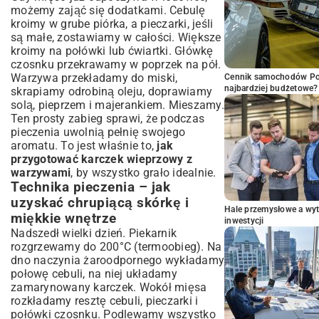
możemy zająć się dodatkami. Cebulę
kroimy w grube piórka, a pieczarki, jeśli
są małe, zostawiamy w całości. Większe
kroimy na połówki lub ćwiartki. Główkę
czosnku przekrawamy w poprzek na pół.
Warzywa przekładamy do miski,
Cennik samochodów Por
najbardziej budżetowe?
skrapiamy odrobiną oleju, doprawiamy
solą, pieprzem i majerankiem. Mieszamy.
Ten prosty zabieg sprawi, że podczas
pieczenia uwolnią pełnię swojego
aromatu. To jest właśnie to,
jak
przygotować karczek wieprzowy z
warzywami
, by wszystko grało idealnie.
Technika pieczenia – jak
uzyskać chrupiącą skórkę i
Hale przemysłowe a wyt
miękkie wnętrze
inwestycji
Nadszedł wielki dzień. Piekarnik
rozgrzewamy do 200°C (termoobieg). Na
dno naczynia żaroodpornego wykładamy
połowę cebuli, na niej układamy
zamarynowany karczek. Wokół mięsa
rozkładamy resztę cebuli, pieczarki i
połówki czosnku. Podlewamy wszystko