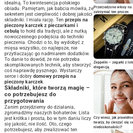
idealny
idealną. To kwintesencja polskiego
Przerzedzone włosy na 
obiadu. Pamiętam, jak babcia mówiła, że
Technika pieczenia – jak uzyskać
zatrzymać ten proces
chrupiącą skórkę i miękkie wnętrze
sekretem jest cierpliwość i dobrej jakości
składniki. I miała rację. Ten
przepis na
Wariacje na temat – dopasuj przepis do
pieczony karczek z pieczarkami i
swojego gustu
cebulą
to hołd dla tradycji, ale z nutką
Dodatkowe warzywa i zioła – wzbogacenie
nowoczesnego podejścia do techniki
aromatu
pieczenia. Chodzi o to, by wydobyć z
Szybkie alternatywy i opcje na specjalne
mięsa wszystko, co najlepsze, nie
okazje
przytłaczając go nadmiarem dodatków.
Z czym podawać pieczony karczek?
To danie to dowód, że nie potrzeba
Najlepsze dodatki
Zeppelin – zegarki z l
skomplikowanych technik, aby stworzyć
elegancją
Idealne ziemniaki i kasze do dania
coś naprawdę pysznego. Wystarczy
Świeże sałatki i surówki – lekkość na
serce i dobry
domowy przepis na
talerzu
pieczony karczek
.
Często zadawane pytania o pieczony
Składniki, które tworzą magię –
karczek
co potrzebujesz do
Podsumowanie – smacznego!
przygotowania
Zanim przejdziemy do działania,
zgromadźmy naszych bohaterów. Lista
jest krótka i prosta, bo w tym daniu liczy
Czy wiesz, jak prawidł
twarzy, by cieszyć się 
się jakość, nie ilość. Oto, czego
niedoskonałości?
potrzebujesz, aby zrealizować ten