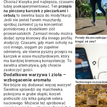
Chociaż klasyka jest najlepsza, czasami
lubię poeksperymentować. Ten
przepis
na pieczony karczek z pieczarkami i
cebulą
to świetna baza do modyfikacji.
Jeśli nie jesteś fanem musztardy,
spróbuj zamienić ją na koncentrat
pomidorowy z dodatkiem ziół
prowansalskich. Zamiast miodu można
dodać syrop klonowy dla innego profilu
Porady dla początkując
biegać od zera?
słodyczy. Czasami, gdy mam ochotę na
coś innego, sięgam po zupełnie
odmienny, ale równie pyszny
przepis na
karczek w sosie musztardowym
, który
ma bardziej kremową konsystencję. To
świetna alternatywa, gdy chcecie
zaskoczyć gości.
Dodatkowe warzywa i zioła –
wzbogacenie aromatu
Technologie oszczędzan
Nie bójcie się dodawać więcej warzyw!
Świetnie sprawdzi się marchewka
pokrojona w grube słupki, korzeń
pietruszki czy kilka gałązek selera
naciowego. Możecie też spróbować