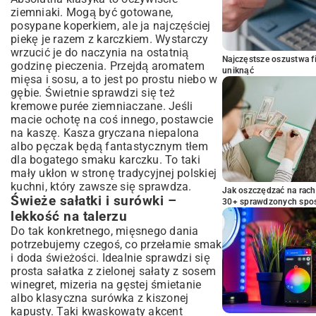
ziemniaki. Mogą być gotowane,
posypane koperkiem, ale ja najczęściej
piekę je razem z karczkiem. Wystarczy
wrzucić je do naczynia na ostatnią
Najczęstsze oszustwa f
godzinę pieczenia. Przejdą aromatem
uniknąć
mięsa i sosu, a to jest po prostu niebo w
gębie. Świetnie sprawdzi się też
kremowe purée ziemniaczane. Jeśli
macie ochotę na coś innego, postawcie
na kaszę. Kasza gryczana niepalona
albo pęczak będą fantastycznym tłem
dla bogatego smaku karczku. To taki
mały ukłon w stronę tradycyjnej polskiej
kuchni, który zawsze się sprawdza.
Jak oszczędzać na rac
Świeże sałatki i surówki –
30+ sprawdzonych sp
lekkość na talerzu
Do tak konkretnego, mięsnego dania
potrzebujemy czegoś, co przełamie smak
i doda świeżości. Idealnie sprawdzi się
prosta sałatka z zielonej sałaty z sosem
winegret, mizeria na gęstej śmietanie
albo klasyczna surówka z kiszonej
kapusty. Taki kwaskowaty akcent