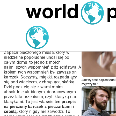
MARIUSZ ŁAMAGA
05.10.2025
SPORT
POPULARNE A
Przepis na pieczony
karczek z pieczarkami i
cebulą | Idealny na Obiad
Zapach pieczonego mięsa, który w
niedzielne popołudnie unosi się po
całym domu, to jedno z moich
najmilszych wspomnień z dzieciństwa. A
królem tych wspomnień był zawsze on –
karczek. Soczysty, miękki, rozpadający
Jak wybrać odpowiedni 
się pod widelcem, z chrupiącą skórką.
mężczyzn?
Dziś podzielę się z wami moim
absolutnie ulubionym, dopracowanym
przez lata przepisem, czyli klasyką nad
klasykami. To jest właśnie ten
przepis
na pieczony karczek z pieczarkami i
cebulą
, który nigdy nie zawodzi. To