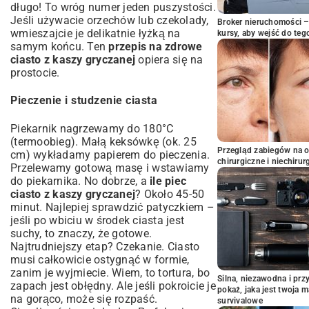
długo! To wróg numer jeden puszystości.
Jeśli używacie orzechów lub czekolady,
Broker nieruchomości – 
wmieszajcie je delikatnie łyżką na
kursy, aby wejść do teg
samym końcu. Ten
przepis na zdrowe
ciasto z kaszy gryczanej
opiera się na
prostocie.
Pieczenie i studzenie ciasta
Piekarnik nagrzewamy do 180°C
(termoobieg). Małą keksówkę (ok. 25
Przegląd zabiegów na 
cm) wykładamy papierem do pieczenia.
chirurgiczne i niechirur
Przelewamy gotową masę i wstawiamy
do piekarnika. No dobrze, a
ile piec
ciasto z kaszy gryczanej
? Około 45-50
minut. Najlepiej sprawdzić patyczkiem –
jeśli po wbiciu w środek ciasta jest
suchy, to znaczy, że gotowe.
Najtrudniejszy etap? Czekanie. Ciasto
musi całkowicie ostygnąć w formie,
zanim je wyjmiecie. Wiem, to tortura, bo
Silna, niezawodna i pr
zapach jest obłędny. Ale jeśli pokroicie je
pokaż, jaka jest twoja 
na gorąco, może się rozpaść.
survivalowe