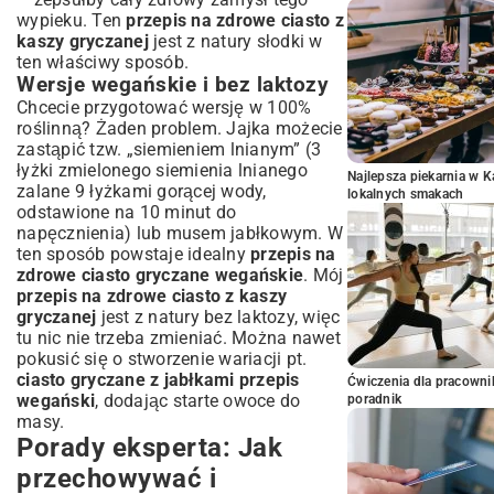
wypieku. Ten
przepis na zdrowe ciasto z
kaszy gryczanej
jest z natury słodki w
ten właściwy sposób.
Wersje wegańskie i bez laktozy
Chcecie przygotować wersję w 100%
roślinną? Żaden problem. Jajka możecie
zastąpić tzw. „siemieniem lnianym” (3
łyżki zmielonego siemienia lnianego
Najlepsza piekarnia w 
zalane 9 łyżkami gorącej wody,
lokalnych smakach
odstawione na 10 minut do
napęcznienia) lub musem jabłkowym. W
ten sposób powstaje idealny
przepis na
zdrowe ciasto gryczane wegańskie
. Mój
przepis na zdrowe ciasto z kaszy
gryczanej
jest z natury bez laktozy, więc
tu nic nie trzeba zmieniać. Można nawet
pokusić się o stworzenie wariacji pt.
ciasto gryczane z jabłkami przepis
Ćwiczenia dla pracown
wegański
, dodając starte owoce do
poradnik
masy.
Porady eksperta: Jak
przechowywać i