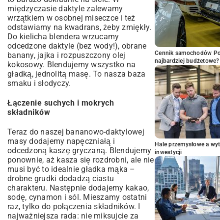
międzyczasie daktyle zalewamy
wrzątkiem w osobnej miseczce i też
odstawiamy na kwadrans, żeby zmiękły.
Do kielicha blendera wrzucamy
odcedzone daktyle (bez wody!), obrane
Cennik samochodów Por
banany, jajka i rozpuszczony olej
najbardziej budżetowe?
kokosowy. Blendujemy wszystko na
gładką, jednolitą masę. To nasza baza
smaku i słodyczy.
Łączenie suchych i mokrych
składników
Teraz do naszej bananowo-daktylowej
masy dodajemy napęczniałą i
Hale przemysłowe a wyt
odcedzoną kaszę gryczaną. Blendujemy
inwestycji
ponownie, aż kasza się rozdrobni, ale nie
musi być to idealnie gładka mąka –
drobne grudki dodadzą ciastu
charakteru. Następnie dodajemy kakao,
sodę, cynamon i sól. Mieszamy ostatni
raz, tylko do połączenia składników. I
najważniejsza rada: nie miksujcie za