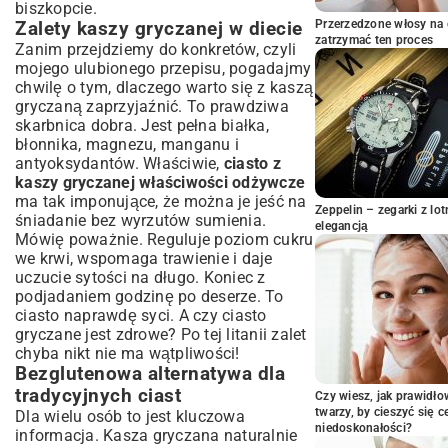
biszkopcie.
Porady eksperta: Jak przechowywać i
Przerzedzone włosy na 
Zalety kaszy gryczanej w diecie
serwować ciasto gryczane?
zatrzymać ten proces
Zanim przejdziemy do konkretów, czyli
Optymalne warunki przechowywania
mojego ulubionego przepisu, pogadajmy
chwilę o tym, dlaczego warto się z kaszą
Pomysły na zdrowe dodatki i dekoracje
gryczaną zaprzyjaźnić. To prawdziwa
Podsumowanie: Smacznie i zdrowo z
skarbnica dobra. Jest pełna białka,
kaszą gryczaną
błonnika, magnezu, manganu i
antyoksydantów. Właściwie,
ciasto z
kaszy gryczanej właściwości odżywcze
ma tak imponujące, że można je jeść na
Zeppelin – zegarki z l
śniadanie bez wyrzutów sumienia.
elegancją
Mówię poważnie. Reguluje poziom cukru
we krwi, wspomaga trawienie i daje
uczucie sytości na długo. Koniec z
podjadaniem godzinę po deserze. To
ciasto naprawdę syci. A czy ciasto
gryczane jest zdrowe? Po tej litanii zalet
chyba nikt nie ma wątpliwości!
Bezglutenowa alternatywa dla
tradycyjnych ciast
Czy wiesz, jak prawidł
twarzy, by cieszyć się 
Dla wielu osób to jest kluczowa
niedoskonałości?
informacja. Kasza gryczana naturalnie