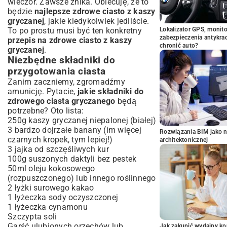
wieczór. Zawsze znika. Obiecuję, że to
będzie
najlepsze zdrowe ciasto z kaszy
gryczanej
, jakie kiedykolwiek jedliście.
To po prostu musi być ten konkretny
Lokalizator GPS, monito
zabezpieczenia antykra
przepis na zdrowe ciasto z kaszy
chronić auto?
gryczanej
.
Niezbędne składniki do
przygotowania ciasta
Zanim zaczniemy, zgromadźmy
amunicję. Pytacie,
jakie składniki do
zdrowego ciasta gryczanego
będą
potrzebne? Oto lista:
250g kaszy gryczanej niepalonej (białej)
3 bardzo dojrzałe banany (im więcej
Rozwiązania BIM jako n
czarnych kropek, tym lepiej!)
architektonicznej
3 jajka od szczęśliwych kur
100g suszonych daktyli bez pestek
50ml oleju kokosowego
(rozpuszczonego) lub innego roślinnego
2 łyżki surowego kakao
1 łyżeczka sody oczyszczonej
1 łyżeczka cynamonu
Szczypta soli
Garść ulubionych orzechów lub
Jak zakupić wydajny ko