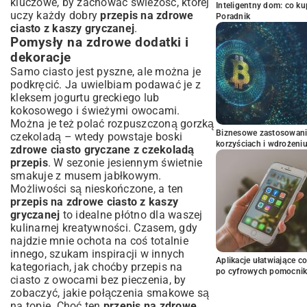
kluczowe, by zachować świeżość, której
Inteligentny dom: co k
uczy każdy dobry
przepis na zdrowe
Poradnik
ciasto z kaszy gryczanej
.
Pomysły na zdrowe dodatki i
dekoracje
Samo ciasto jest pyszne, ale można je
podkręcić. Ja uwielbiam podawać je z
kleksem jogurtu greckiego lub
kokosowego i świeżymi owocami.
Można je też polać rozpuszczoną gorzką
Biznesowe zastosowani
czekoladą – wtedy powstaje boski
korzyściach i wdrożeni
zdrowe ciasto gryczane z czekoladą
przepis
. W sezonie jesiennym świetnie
smakuje z musem jabłkowym.
Możliwości są nieskończone, a ten
przepis na zdrowe ciasto z kaszy
gryczanej
to idealne płótno dla waszej
kulinarnej kreatywności. Czasem, gdy
najdzie mnie ochota na coś totalnie
innego, szukam inspiracji w innych
Aplikacje ułatwiające c
kategoriach, jak choćby
przepis na
po cyfrowych pomocni
ciasto z owocami bez pieczenia
, by
zobaczyć, jakie połączenia smakowe są
na topie. Choć ten
przepis na zdrowe