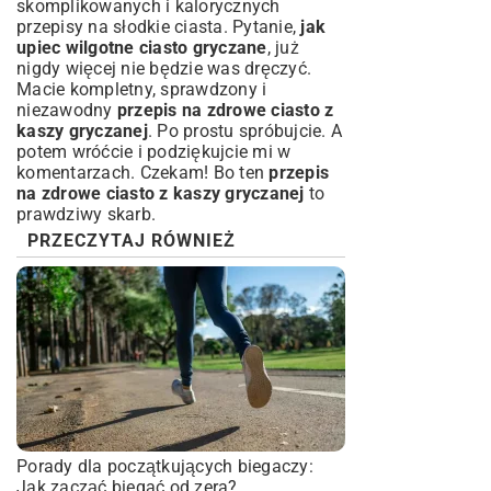
skomplikowanych i kalorycznych
przepisy na słodkie ciasta
. Pytanie,
jak
upiec wilgotne ciasto gryczane
, już
nigdy więcej nie będzie was dręczyć.
Macie kompletny, sprawdzony i
niezawodny
przepis na zdrowe ciasto z
kaszy gryczanej
. Po prostu spróbujcie. A
potem wróćcie i podziękujcie mi w
komentarzach. Czekam! Bo ten
przepis
na zdrowe ciasto z kaszy gryczanej
to
prawdziwy skarb.
PRZECZYTAJ RÓWNIEŻ
Porady dla początkujących biegaczy:
Jak zacząć biegać od zera?