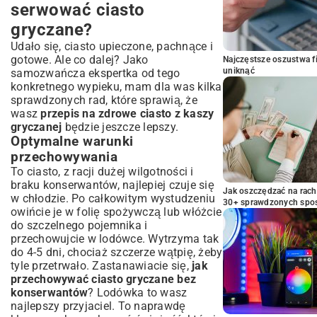
serwować ciasto
gryczane?
Udało się, ciasto upieczone, pachnące i
gotowe. Ale co dalej? Jako
Najczęstsze oszustwa f
uniknąć
samozwańcza ekspertka od tego
konkretnego wypieku, mam dla was kilka
sprawdzonych rad, które sprawią, że
wasz
przepis na zdrowe ciasto z kaszy
gryczanej
będzie jeszcze lepszy.
Optymalne warunki
przechowywania
To ciasto, z racji dużej wilgotności i
braku konserwantów, najlepiej czuje się
Jak oszczędzać na rac
w chłodzie. Po całkowitym wystudzeniu
30+ sprawdzonych sp
owińcie je w folię spożywczą lub włóżcie
do szczelnego pojemnika i
przechowujcie w lodówce. Wytrzyma tak
do 4-5 dni, chociaż szczerze wątpię, żeby
tyle przetrwało. Zastanawiacie się,
jak
przechowywać ciasto gryczane bez
konserwantów
? Lodówka to wasz
najlepszy przyjaciel. To naprawdę