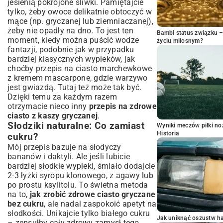
jesienią pokrojone śliwki. Pamiętajcie
tylko, żeby owoce delikatnie obtoczyć w
mące (np. gryczanej lub ziemniaczanej),
żeby nie opadły na dno. To jest ten
Bambi status związku 
moment, kiedy można puścić wodze
życiu miłosnym?
fantazji, podobnie jak w przypadku
bardziej klasycznych wypieków, jak
choćby
przepis na ciasto marchewkowe
z kremem mascarpone
, gdzie warzywo
jest gwiazdą. Tutaj też może tak być.
Dzięki temu za każdym razem
otrzymacie nieco inny
przepis na zdrowe
ciasto z kaszy gryczanej
.
Słodziki naturalne: Co zamiast
Wyniki meczów piłki noż
Historia
cukru?
Mój przepis bazuje na słodyczy
bananów i daktyli. Ale jeśli lubicie
bardziej słodkie wypieki, śmiało dodajcie
2-3 łyżki syropu klonowego, z agawy lub
po prostu ksylitolu. To świetna metoda
na to,
jak zrobić zdrowe ciasto gryczane
bez cukru
, ale nadal zaspokoić apetyt na
słodkości. Unikajcie tylko białego cukru
Jak uniknąć oszustw h
– zepsułby cały zdrowy zamysł tego