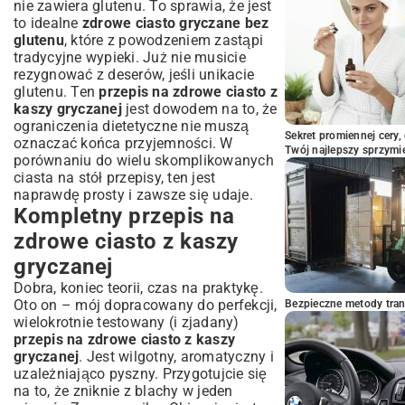
nie zawiera glutenu. To sprawia, że jest
to idealne
zdrowe ciasto gryczane bez
glutenu
, które z powodzeniem zastąpi
tradycyjne wypieki. Już nie musicie
rezygnować z deserów, jeśli unikacie
glutenu. Ten
przepis na zdrowe ciasto z
kaszy gryczanej
jest dowodem na to, że
ograniczenia dietetyczne nie muszą
Sekret promiennej cery,
oznaczać końca przyjemności. W
Twój najlepszy sprzymi
porównaniu do wielu skomplikowanych
ciasta na stół przepisy
, ten jest
naprawdę prosty i zawsze się udaje.
Kompletny przepis na
zdrowe ciasto z kaszy
gryczanej
Dobra, koniec teorii, czas na praktykę.
Oto on – mój dopracowany do perfekcji,
Bezpieczne metody trans
wielokrotnie testowany (i zjadany)
przepis na zdrowe ciasto z kaszy
gryczanej
. Jest wilgotny, aromatyczny i
uzależniająco pyszny. Przygotujcie się
na to, że zniknie z blachy w jeden