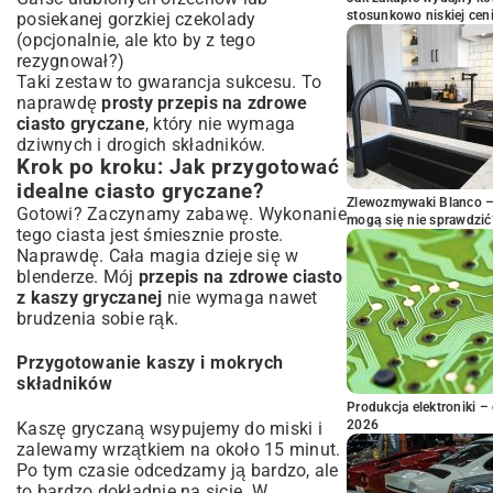
stosunkowo niskiej cen
posiekanej gorzkiej czekolady
(opcjonalnie, ale kto by z tego
rezygnował?)
Taki zestaw to gwarancja sukcesu. To
naprawdę
prosty przepis na zdrowe
ciasto gryczane
, który nie wymaga
dziwnych i drogich składników.
Krok po kroku: Jak przygotować
idealne ciasto gryczane?
Zlewozmywaki Blanco – 
Gotowi? Zaczynamy zabawę. Wykonanie
mogą się nie sprawdzić
tego ciasta jest śmiesznie proste.
Naprawdę. Cała magia dzieje się w
blenderze. Mój
przepis na zdrowe ciasto
z kaszy gryczanej
nie wymaga nawet
brudzenia sobie rąk.
Przygotowanie kaszy i mokrych
składników
Produkcja elektroniki – 
2026
Kaszę gryczaną wsypujemy do miski i
zalewamy wrzątkiem na około 15 minut.
Po tym czasie odcedzamy ją bardzo, ale
to bardzo dokładnie na sicie. W