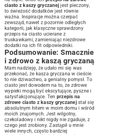
ciasto z kaszy gryczanej
jest pieczony,
to świeżość dodatków jest równie
ważna. Inspiracje można czerpać
zewsząd, nawet z pozornie odległych
kategorii, jak klasyczne
sprawdzony
przepis na ciasto ucierane z
truskawkami
, zamieniając niezdrowe
dodatki na ich fit odpowiedniki.
Podsumowanie: Smacznie
i zdrowo z kaszą gryczaną
Mam nadzieję, że udało mi się was
przekonać, że kasza gryczana w cieście
to nie dziwactwo, a genialny pomysł. To
ciasto jest dowodem na to, że zdrowe
wypieki mogą być ekscytujące, pyszne i
satysfakcjonujące. Ten
przepis na
zdrowe ciasto z kaszy gryczanej
stał się
absolutnym hitem w moim domu i wśród
moich znajomych. Jest wilgotny,
czekoladowy i nikt nigdy nie zgaduje, z
czego jest zrobiony. Zastąpił u mnie
wiele innych, często bardziej