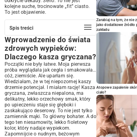
odkrycie dekady. Serio. To nie jest
kolejne suche, trocinowate „fit” ciasto.
To jest objawienie.
Zarabiaj na tym, że ni
jako dodatkowe źródło 
Spis treści
zakładu
Wprowadzenie do świata
Wprowadzenie do świata zdrowych
wypieków: Dlaczego kasza gryczana?
zdrowych wypieków:
Zalety kaszy gryczanej w diecie
Dlaczego kasza gryczana?
Bezglutenowa alternatywa dla
Początki nie były łatwe. Moja pierwsza
tradycyjnych ciast
próba wyglądała jak cegła i smakowała…
Kompletny przepis na zdrowe ciasto z
cóż, ziemiście. Ale uparłam się.
kaszy gryczanej
Wiedziałam, że w tej niepozornej kaszy
Niezbędne składniki do przygotowania
drzemie potencjał. I miałam rację! Kasza
Atopowe zapalenie skór
ciasta
gryczana, zwłaszcza niepalona, ma
ciało?
Krok po kroku: Jak przygotować idealne
delikatny, lekko orzechowy smak, który
ciasto gryczane?
po upieczeniu staje się głęboki i
Wariacje i modyfikacje: Personalizuj
zaskakująco deserowy. To nie jest tylko
swoje zdrowe ciasto!
zamiennik mąki. To główny bohater. A do
tego ten niesamowity, lekko fioletowy
Dodatki owocowe i warzywne
kolor, który nadaje wypiekom.
Słodziki naturalne: Co zamiast cukru?
Zapomnijcie o nudnym, beżowym
Wersje wegańskie i bez laktozy