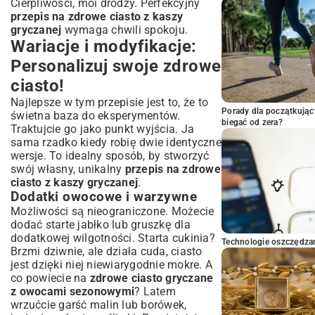
Cierpliwości, moi drodzy. Perfekcyjny
przepis na zdrowe ciasto z kaszy
gryczanej
wymaga chwili spokoju.
Wariacje i modyfikacje:
Personalizuj swoje zdrowe
ciasto!
Najlepsze w tym przepisie jest to, że to
Porady dla początkując
świetna baza do eksperymentów.
biegać od zera?
Traktujcie go jako punkt wyjścia. Ja
sama rzadko kiedy robię dwie identyczne
wersje. To idealny sposób, by stworzyć
swój własny, unikalny
przepis na zdrowe
ciasto z kaszy gryczanej
.
Dodatki owocowe i warzywne
Możliwości są nieograniczone. Możecie
dodać starte jabłko lub gruszkę dla
dodatkowej wilgotności. Starta cukinia?
Technologie oszczędzan
Brzmi dziwnie, ale działa cuda, ciasto
jest dzięki niej niewiarygodnie mokre. A
co powiecie na
zdrowe ciasto gryczane
z owocami sezonowymi
? Latem
wrzućcie garść malin lub borówek,