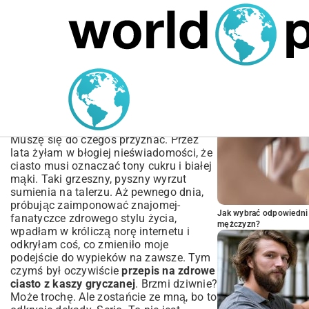
MARIUSZ ŁAMAGA
05.10.2025
SPORT
POPULARNE A
Przepis na zdrowe ciasto
z kaszy gryczanej –
wilgotne i pyszne!
Muszę się do czegoś przyznać. Przez
lata żyłam w błogiej nieświadomości, że
ciasto musi oznaczać tony cukru i białej
mąki. Taki grzeszny, pyszny wyrzut
sumienia na talerzu. Aż pewnego dnia,
próbując zaimponować znajomej-
Jak wybrać odpowiedni 
fanatyczce zdrowego stylu życia,
mężczyzn?
wpadłam w króliczą norę internetu i
odkryłam coś, co zmieniło moje
podejście do wypieków na zawsze. Tym
czymś był oczywiście
przepis na zdrowe
ciasto z kaszy gryczanej
. Brzmi dziwnie?
Może trochę. Ale zostańcie ze mną, bo to