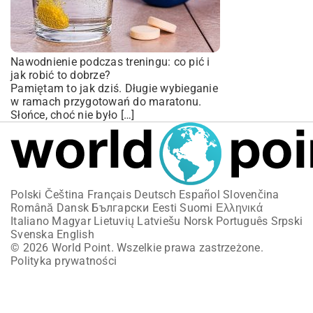
Nawodnienie podczas treningu: co pić i
jak robić to dobrze?
Pamiętam to jak dziś. Długie wybieganie
w ramach przygotowań do maratonu.
Słońce, choć nie było […]
Polski
Čeština
Français
Deutsch
Español
Slovenčina
Română
Dansk
Български
Eesti
Suomi
Ελληνικά
Italiano
Magyar
Lietuvių
Latviešu
Norsk
Português
Srpski
Svenska
English
© 2026 World Point. Wszelkie prawa zastrzeżone.
Polityka prywatności