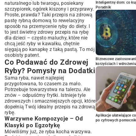
naturalnego lub twarogu, posiekany
Inteligentny dom: co k
Poradnik
szczypiorek, ogórek kiszony i przyprawy.
Proste, prawda? Taki
przepis na zdrową
pastę rybną domową
to rewelacyjny
sposób na przemycenie ryby do diety. I
to jest świetny zdrowy przepis na rybę
dla dzieci – często maluchy, które nie
chcą jeść ryby w kawałku, chętnie
sięgają po kanapkę z taką pastą. To mój
osobisty patent.
Biznesowe zastosowani
Co Podawać do Zdrowej
korzyściach i wdrożeni
Ryby? Pomysły na Dodatki
Sama ryba, nawet najlepiej
przygotowana, to czasem za mało.
Potrzebuje towarzystwa na talerzu. Ale
znów – odpuśćmy frytki. Istnieje tyle
zdrowszych i smaczniejszych opcji, które
dopełnią Twój idealny przepis na zdrową
rybę.
Aplikacje ułatwiające c
Warzywne Kompozycje – Od
po cyfrowych pomocni
Klasyki po Egzotykę
Mówiliśmy już, że ryba kocha warzywa.