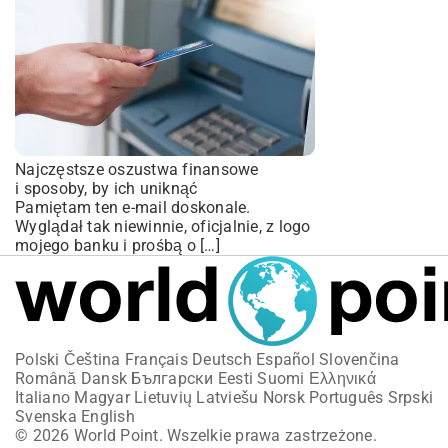
Najczęstsze oszustwa finansowe
i sposoby, by ich uniknąć
Pamiętam ten e-mail doskonale.
Wyglądał tak niewinnie, oficjalnie, z logo
mojego banku i prośbą o […]
Polski
Čeština
Français
Deutsch
Español
Slovenčina
Română
Dansk
Български
Eesti
Suomi
Ελληνικά
Italiano
Magyar
Lietuvių
Latviešu
Norsk
Português
Srpski
Svenska
English
© 2026 World Point. Wszelkie prawa zastrzeżone.