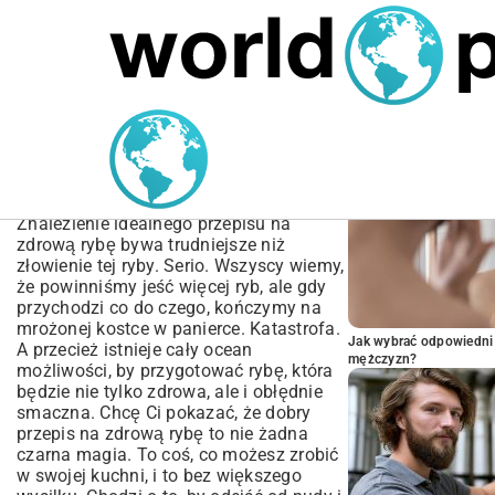
MARIUSZ ŁAMAGA
05.10.2025
BIZNES
POPULARNE A
Przepis na Zdrową Rybę –
Jak Przygotować i
Dlaczego Warto?
Znalezienie idealnego przepisu na
zdrową rybę bywa trudniejsze niż
złowienie tej ryby. Serio. Wszyscy wiemy,
że powinniśmy jeść więcej ryb, ale gdy
przychodzi co do czego, kończymy na
mrożonej kostce w panierce. Katastrofa.
Jak wybrać odpowiedni 
A przecież istnieje cały ocean
mężczyzn?
możliwości, by przygotować rybę, która
będzie nie tylko zdrowa, ale i obłędnie
smaczna. Chcę Ci pokazać, że dobry
przepis na zdrową rybę to nie żadna
czarna magia. To coś, co możesz zrobić
w swojej kuchni, i to bez większego