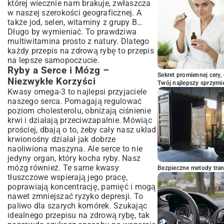
Podsumowanie: Zdrowa Ryba na Twoim
której wiecznie nam brakuje, zwłaszcza
Stole – Smacznie i Z Korzyścią
w naszej szerokości geograficznej. A
także jod, selen, witaminy z grupy B…
Długo by wymieniać. To prawdziwa
multiwitamina prosto z natury. Dlatego
każdy przepis na zdrową rybę to przepis
na lepsze samopoczucie.
Ryby a Serce i Mózg –
Sekret promiennej cery,
Niezwykłe Korzyści
Twój najlepszy sprzymi
Kwasy omega-3 to najlepsi przyjaciele
naszego serca. Pomagają regulować
poziom cholesterolu, obniżają ciśnienie
krwi i działają przeciwzapalnie. Mówiąc
prościej, dbają o to, żeby cały nasz układ
krwionośny działał jak dobrze
naoliwiona maszyna. Ale serce to nie
jedyny organ, który kocha ryby. Nasz
mózg również. Te same kwasy
Bezpieczne metody trans
tłuszczowe wspierają jego pracę,
poprawiają koncentrację, pamięć i mogą
nawet zmniejszać ryzyko depresji. To
paliwo dla szarych komórek. Szukając
idealnego przepisu na zdrową rybę, tak