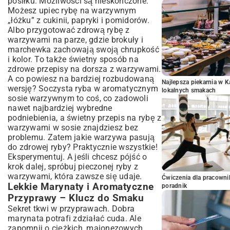
posiłku. Możliwości są nieskończone.
Możesz upiec rybę na warzywnym
„łóżku” z cukinii, papryki i pomidorów.
Albo przygotować zdrową rybę z
warzywami na parze, gdzie brokuły i
marchewka zachowają swoją chrupkość
i kolor. To także świetny sposób na
zdrowe przepisy na dorsza z warzywami.
A co powiesz na bardziej rozbudowaną
Najlepsza piekarnia w 
wersję? Soczysta ryba w aromatycznym
lokalnych smakach
sosie warzywnym to coś, co zadowoli
nawet najbardziej wybredne
podniebienia, a świetny
przepis na rybę z
warzywami w sosie
znajdziesz bez
problemu. Zatem jakie warzywa pasują
do zdrowej ryby? Praktycznie wszystkie!
Eksperymentuj. A jeśli chcesz pójść o
krok dalej, spróbuj
pieczonej ryby z
warzywami
, która zawsze się udaje.
Ćwiczenia dla pracown
Lekkie Marynaty i Aromatyczne
poradnik
Przyprawy – Klucz do Smaku
Sekret tkwi w przyprawach. Dobra
marynata potrafi zdziałać cuda. Ale
zapomnij o ciężkich, majonezowych