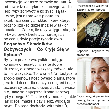
inwestycja w nasze zdrowie na lata. A
Pieczenie i Grillowanie – Maksimum
Przerzedzone włosy na 
odpowiedź na pytanie, dlaczego warto
Smaku, Minimum Tłuszczu
zatrzymać ten proces
jeść ryby zdrowotne korzyści są tak
Gotowanie na Parze i Duszenie –
liczne, jest naprawdę prosta: to
Delikatność i Zachowanie Witamin
skarbnica cennych składników, których
Ryba w Folii – Prosto, Szybko i Zdrowo
próżno szukać gdzie indziej w takich
Przepisy na Zdrową Rybę – Inspiracje
ilościach. Zatem, ile razy w tygodniu jeść
Kulinarne
ryby zdrowo? Dietetycy najczęściej
Ryba z Warzywami – Połączenie Idealne
polecają dwie porcje tygodniowo.
Bogactwo Składników
Lekkie Marynaty i Aromatyczne Przyprawy
– Klucz do Smaku
Odżywczych – Co Kryje Się w
Zeppelin – zegarki z l
Pasta Rybna Domowej Roboty – Zdrowa
Rybach?
elegancją
Alternatywa
Ryby to przede wszystkim potęga
Co Podawać do Zdrowej Ryby? Pomysły
kwasów omega-3. To są te dobre
na Dodatki
tłuszcze, o których wszyscy mówią. Ale
to nie wszystko. To również fantastyczne
Warzywne Kompozycje – Od Klasyki po
źródło pełnowartościowego białka, które
Egzotykę
jest budulcem dla naszych mięśni i daje
Kasze i Pełnoziarniste Dodatki – Energia na
uczucie sytości na dłużej. Zastanawiasz
Dłużej
się, jakie są najlepsze źródła zdrowej
Najczęstsze Błędy Przy
ryby omega-3? Tłuste ryby morskie, takie
Czy wiesz, jak prawidł
Przygotowywaniu Zdrowych Ryb – Jak
twarzy, by cieszyć się 
jak łosoś, makrela czy śledź, wiodą tu
Ich Unikać?
niedoskonałości?
prym. Do tego dochodzi witamina D,