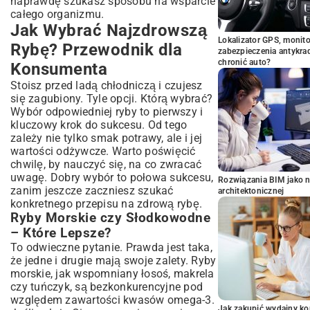
naprawdę szukasz sposobu na wsparcie
całego organizmu.
Jak Wybrać Najzdrowszą
Lokalizator GPS, monito
Rybę? Przewodnik dla
zabezpieczenia antykra
chronić auto?
Konsumenta
Stoisz przed ladą chłodniczą i czujesz
się zagubiony. Tyle opcji. Którą wybrać?
Wybór odpowiedniej ryby to pierwszy i
kluczowy krok do sukcesu. Od tego
zależy nie tylko smak potrawy, ale i jej
wartości odżywcze. Warto poświęcić
chwilę, by nauczyć się, na co zwracać
uwagę. Dobry wybór to połowa sukcesu,
Rozwiązania BIM jako n
zanim jeszcze zaczniesz szukać
architektonicznej
konkretnego przepisu na zdrową rybę.
Ryby Morskie czy Słodkowodne
– Które Lepsze?
To odwieczne pytanie. Prawda jest taka,
że jedne i drugie mają swoje zalety. Ryby
morskie, jak wspomniany łosoś, makrela
czy tuńczyk, są bezkonkurencyjne pod
względem zawartości kwasów omega-3.
Jak zakupić wydajny ko