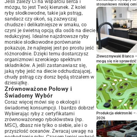
Jeśli zależy Ci na wsparciu serca i
stosunkowo niskiej cen
mózgu, to jest Twój kierunek. Z kolei
ryby słodkowodne, takie jak pstrąg,
sandacz czy okoń, są zazwyczaj
chudsze i delikatniejsze w smaku, co
czyni je świetną opcją dla osób na diecie
redukcyjnej. Idealne najzdrowsze ryby
morskie słodkowodne porównanie
pokazuje, że najlepiej jest po prostu jeść
różnorodnie. Dzięki temu dostarczysz
Zlewozmywaki Blanco – 
organizmowi szerokiego spektrum
mogą się nie sprawdzić
składników. A jeśli zastanawiasz się,
jaką rybę jeść na diecie odchudzającej,
chudy pstrąg czy dorsz będą strzałem w
dziesiątkę.
Zrównoważone Połowy i
Świadomy Wybór
Coraz więcej mówi się o ekologii i
świadomej konsumpcji. I bardzo dobrze!
Wybierając ryby z certyfikatami
Produkcja elektroniki – 
2026
zrównoważonego rybołówstwa (np.
MSC), dbasz nie tylko o siebie, ale i o
przyszłość oceanów. Zwracaj uwagę na
pochodzenie ryby. Czasem lepiej wybrać