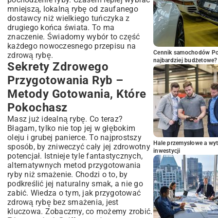
mniejszą, lokalną rybę od zaufanego
dostawcy niż wielkiego tuńczyka z
drugiego końca świata. To ma
znaczenie. Świadomy wybór to część
każdego nowoczesnego przepisu na
Cennik samochodów Por
zdrową rybę.
najbardziej budżetowe?
Sekrety Zdrowego
Przygotowania Ryb –
Metody Gotowania, Które
Pokochasz
Masz już idealną rybę. Co teraz?
Błagam, tylko nie top jej w głębokim
oleju i grubej panierce. To najprostszy
Hale przemysłowe a wyt
sposób, by zniweczyć cały jej zdrowotny
inwestycji
potencjał. Istnieje tyle fantastycznych,
alternatywnych metod przygotowania
ryby niż smażenie. Chodzi o to, by
podkreślić jej naturalny smak, a nie go
zabić. Wiedza o tym, jak przygotować
zdrową rybę bez smażenia, jest
kluczowa. Zobaczmy, co możemy zrobić.