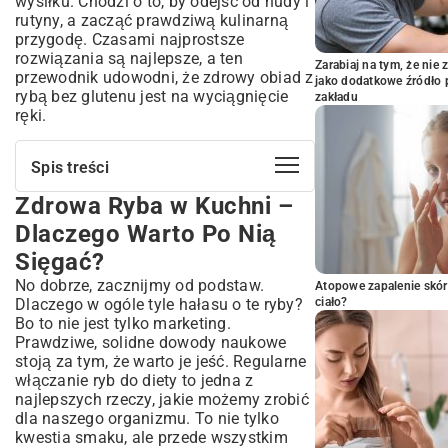
wysiłku. Chodzi o to, by odejść od nudy i
rutyny, a zacząć prawdziwą kulinarną
przygodę. Czasami najprostsze
rozwiązania są najlepsze, a ten
Zarabiaj na tym, że ni
przewodnik udowodni, że zdrowy obiad z
jako dodatkowe źródło 
rybą bez glutenu jest na wyciągnięcie
zakładu
ręki.
Spis treści
Zdrowa Ryba w Kuchni –
Zdrowa Ryba w Kuchni – Dlaczego
Warto Po Nią Sięgać?
Dlaczego Warto Po Nią
Bogactwo Składników Odżywczych – Co
Sięgać?
Kryje Się w Rybach?
No dobrze, zacznijmy od podstaw.
Ryby a Serce i Mózg – Niezwykłe Korzyści
Atopowe zapalenie skór
Dlaczego w ogóle tyle hałasu o te ryby?
ciało?
Jak Wybrać Najzdrowszą Rybę?
Bo to nie jest tylko marketing.
Przewodnik dla Konsumenta
Prawdziwe, solidne dowody naukowe
Ryby Morskie czy Słodkowodne – Które
stoją za tym, że warto je jeść. Regularne
Lepsze?
włączanie ryb do diety to jedna z
Zrównoważone Połowy i Świadomy Wybór
najlepszych rzeczy, jakie możemy zrobić
Sekrety Zdrowego Przygotowania Ryb –
dla naszego organizmu. To nie tylko
Metody Gotowania, Które Pokochasz
kwestia smaku, ale przede wszystkim