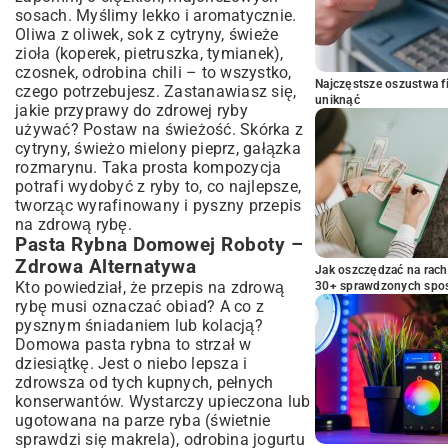
sosach. Myślimy lekko i aromatycznie.
Oliwa z oliwek, sok z cytryny, świeże
zioła (koperek, pietruszka, tymianek),
czosnek, odrobina chili – to wszystko,
Najczęstsze oszustwa f
czego potrzebujesz. Zastanawiasz się,
uniknąć
jakie przyprawy do zdrowej ryby
używać? Postaw na świeżość. Skórka z
cytryny, świeżo mielony pieprz, gałązka
rozmarynu. Taka prosta kompozycja
potrafi wydobyć z ryby to, co najlepsze,
tworząc wyrafinowany i pyszny przepis
na zdrową rybę.
Pasta Rybna Domowej Roboty –
Zdrowa Alternatywa
Jak oszczędzać na rac
Kto powiedział, że przepis na zdrową
30+ sprawdzonych sp
rybę musi oznaczać obiad? A co z
pysznym śniadaniem lub kolacją?
Domowa pasta rybna to strzał w
dziesiątkę. Jest o niebo lepsza i
zdrowsza od tych kupnych, pełnych
konserwantów. Wystarczy upieczona lub
ugotowana na parze ryba (świetnie
sprawdzi się makrela), odrobina jogurtu