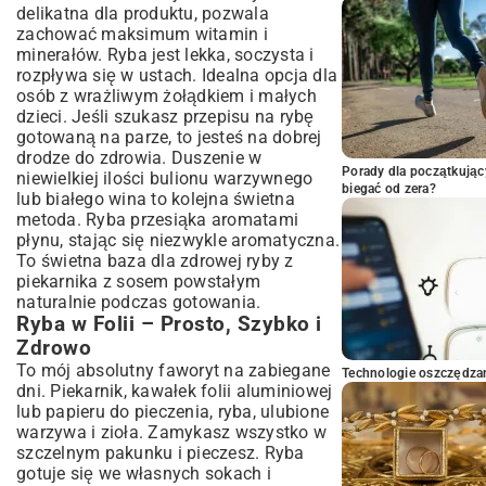
delikatna dla produktu, pozwala
zachować maksimum witamin i
minerałów. Ryba jest lekka, soczysta i
rozpływa się w ustach. Idealna opcja dla
osób z wrażliwym żołądkiem i małych
dzieci. Jeśli szukasz przepisu na rybę
gotowaną na parze, to jesteś na dobrej
drodze do zdrowia. Duszenie w
Porady dla początkując
niewielkiej ilości bulionu warzywnego
biegać od zera?
lub białego wina to kolejna świetna
metoda. Ryba przesiąka aromatami
płynu, stając się niezwykle aromatyczna.
To świetna baza dla zdrowej ryby z
piekarnika z sosem powstałym
naturalnie podczas gotowania.
Ryba w Folii – Prosto, Szybko i
Zdrowo
To mój absolutny faworyt na zabiegane
Technologie oszczędzan
dni. Piekarnik, kawałek folii aluminiowej
lub papieru do pieczenia, ryba, ulubione
warzywa i zioła. Zamykasz wszystko w
szczelnym pakunku i pieczesz. Ryba
gotuje się we własnych sokach i