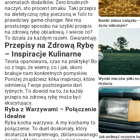
aromatach dodatków. Zero brudnych
naczyń, sto procent smaku. Taki
przepis
na dietetyczną rybę pieczoną w folii
to
prawdziwy game-changer. Nie ma
Bambi status związku 
prostszego sposobu na szybki przepis
życiu miłosnym?
na zdrową rybę obiadową. I wiecie co?
To działa za każdym razem. Gwarantuję.
Przepisy na Zdrową Rybę
– Inspiracje Kulinarne
Teoria opanowana, czas na praktykę! Bo
co z tego, że wiemy, co i jak, skoro
brakuje nam konkretnych pomysłów.
Poniżej znajdziesz kilka inspiracji, które
Wyniki meczów piłki noż
Historia
odmienią Twoje postrzeganie dań
rybnych. To dowód na to, że każdy
przepis na zdrową rybę może być
ekscytujący.
Ryba z Warzywami – Połączenie
Idealne
Ryba kocha warzywa. A my kochamy to
połączenie. To duet doskonały, który
dostarcza kompletnego, zbilansowanego
Jak uniknąć oszustw h