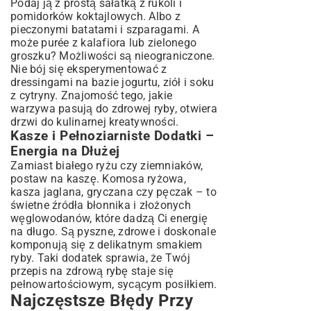
Podaj ją z prostą sałatką z rukoli i
pomidorków koktajlowych. Albo z
pieczonymi batatami i szparagami. A
może purée z kalafiora lub zielonego
groszku? Możliwości są nieograniczone.
Nie bój się eksperymentować z
dressingami na bazie jogurtu, ziół i soku
z cytryny. Znajomość tego, jakie
warzywa pasują do zdrowej ryby, otwiera
drzwi do kulinarnej kreatywności.
Kasze i Pełnoziarniste Dodatki –
Energia na Dłużej
Zamiast białego ryżu czy ziemniaków,
postaw na kaszę. Komosa ryżowa,
kasza jaglana, gryczana czy pęczak – to
świetne źródła błonnika i złożonych
węglowodanów, które dadzą Ci energię
na długo. Są pyszne, zdrowe i doskonale
komponują się z delikatnym smakiem
ryby. Taki dodatek sprawia, że Twój
przepis na zdrową rybę staje się
pełnowartościowym, sycącym posiłkiem.
Najczęstsze Błędy Przy