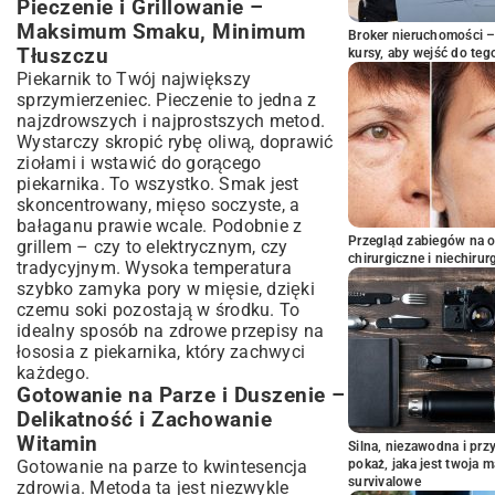
Pieczenie i Grillowanie –
Maksimum Smaku, Minimum
Broker nieruchomości – 
Tłuszczu
kursy, aby wejść do teg
Piekarnik to Twój największy
sprzymierzeniec. Pieczenie to jedna z
najzdrowszych i najprostszych metod.
Wystarczy skropić rybę oliwą, doprawić
ziołami i wstawić do gorącego
piekarnika. To wszystko. Smak jest
skoncentrowany, mięso soczyste, a
bałaganu prawie wcale. Podobnie z
Przegląd zabiegów na 
grillem – czy to elektrycznym, czy
chirurgiczne i niechirur
tradycyjnym. Wysoka temperatura
szybko zamyka pory w mięsie, dzięki
czemu soki pozostają w środku. To
idealny sposób na zdrowe przepisy na
łososia z piekarnika, który zachwyci
każdego.
Gotowanie na Parze i Duszenie –
Delikatność i Zachowanie
Witamin
Silna, niezawodna i pr
Gotowanie na parze to kwintesencja
pokaż, jaka jest twoja 
survivalowe
zdrowia. Metoda ta jest niezwykle