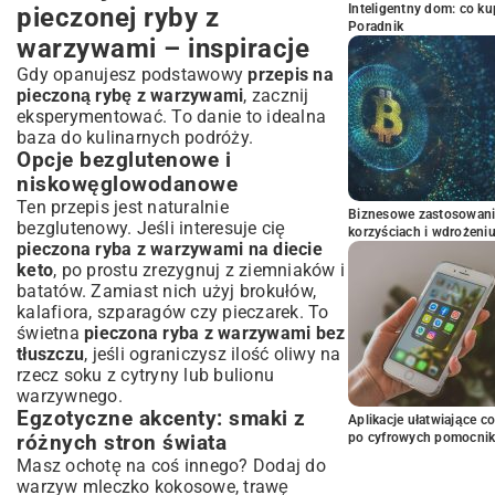
Inteligentny dom: co k
pieczonej ryby z
Poradnik
warzywami – inspiracje
Gdy opanujesz podstawowy
przepis na
pieczoną rybę z warzywami
, zacznij
eksperymentować. To danie to idealna
baza do kulinarnych podróży.
Opcje bezglutenowe i
niskowęglowodanowe
Ten przepis jest naturalnie
Biznesowe zastosowani
bezglutenowy. Jeśli interesuje cię
korzyściach i wdrożeni
pieczona ryba z warzywami na diecie
keto
, po prostu zrezygnuj z ziemniaków i
batatów. Zamiast nich użyj brokułów,
kalafiora, szparagów czy pieczarek. To
świetna
pieczona ryba z warzywami bez
tłuszczu
, jeśli ograniczysz ilość oliwy na
rzecz soku z cytryny lub bulionu
warzywnego.
Egzotyczne akcenty: smaki z
Aplikacje ułatwiające c
po cyfrowych pomocni
różnych stron świata
Masz ochotę na coś innego? Dodaj do
warzyw mleczko kokosowe, trawę