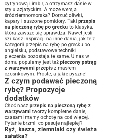
cytrynową i imbir, a otrzymasz danie w
stylu azjatyckim. A może wersja
śródziemnomorska? Dorzuć oliwki,
kapary i suszone pomidory. Taki
przepis
na pieczoną rybę po grecku
to klasyka,
która zawsze się sprawdza. Nawet jeśli
szukasz inspiracji na inne dania, jak te z
kategorii
przepis na rybę po grecku po
angielsku
, podstawowe techniki
pieczenia pozostają te same. U nas w
domu popularny jest też
pieczony pstrąg
z warzywami przepis
z masłem
czosnkowym. Proste, a jakie pyszne!
Z czym podawać pieczoną
rybę? Propozycje
dodatków
Choć nasz
przepis na pieczoną rybę z
warzywami
tworzy kompletne danie,
czasami mamy ochotę na coś więcej.
Pytanie brzmi: co pasuje najlepiej?
Ryż, kasza, ziemniaki czy świeża
sałatka?