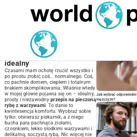
MARIUSZ ŁAMAGA
05.10.2025
BIZNES
POPULARNE A
Prosty przepis na
pieczoną rybę z
warzywami – obiad
idealny
Czasami mam ochotę rzucić wszystko i
po prostu zrobić coś… normalnego. Coś,
co pachnie domem, ciepłem i totalnym
brakiem skomplikowania. Właśnie wtedy
w mojej głowie pojawia się on – idealny,
Jak wybrać odpowiedni 
prosty i niezawodny
przepis na pieczoną
mężczyzn?
rybę z warzywami
. To danie to
kwintesencja komfortu. Wyobraź sobie
tylko: otwierasz piekarnik, a z niego
bucha para pachnąca ziołami,
czosnkiem, lekko słodkimi warzywami i
delikatną, soczystą rybą. Nic więcej nie