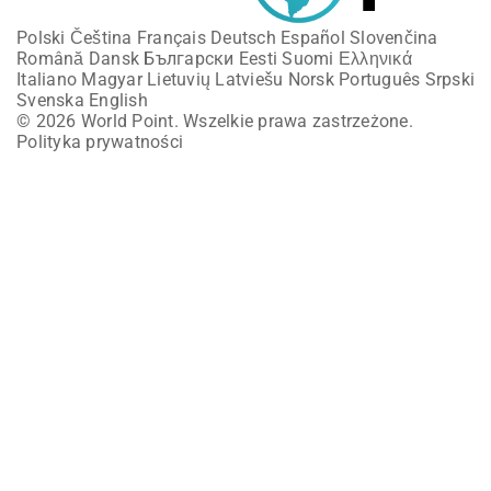
Polski
Čeština
Français
Deutsch
Español
Slovenčina
Română
Dansk
Български
Eesti
Suomi
Ελληνικά
Italiano
Magyar
Lietuvių
Latviešu
Norsk
Português
Srpski
Svenska
English
© 2026 World Point. Wszelkie prawa zastrzeżone.
Polityka prywatności