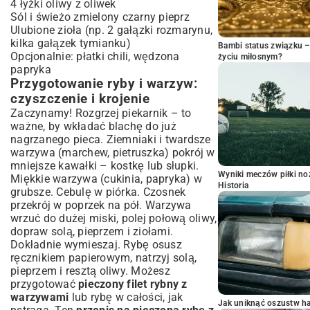
4 łyżki oliwy z oliwek
Sól i świeżo zmielony czarny pieprz
Ulubione zioła (np. 2 gałązki rozmarynu,
kilka gałązek tymianku)
Bambi status związku 
Opcjonalnie: płatki chili, wędzona
życiu miłosnym?
papryka
Przygotowanie ryby i warzyw:
czyszczenie i krojenie
Zaczynamy! Rozgrzej piekarnik – to
ważne, by wkładać blachę do już
nagrzanego pieca. Ziemniaki i twardsze
warzywa (marchew, pietruszka) pokrój w
mniejsze kawałki – kostkę lub słupki.
Wyniki meczów piłki noż
Miękkie warzywa (cukinia, papryka) w
Historia
grubsze. Cebulę w piórka. Czosnek
przekrój w poprzek na pół. Warzywa
wrzuć do dużej miski, polej połową oliwy,
dopraw solą, pieprzem i ziołami.
Dokładnie wymieszaj. Rybę osusz
ręcznikiem papierowym, natrzyj solą,
pieprzem i resztą oliwy. Możesz
przygotować
pieczony filet rybny z
warzywami
lub rybę w całości, jak
Jak uniknąć oszustw h