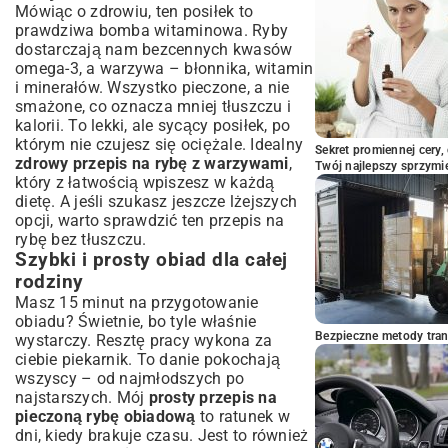
Mówiąc o zdrowiu, ten posiłek to
warzywami – inspiracje
prawdziwa bomba witaminowa. Ryby
Opcje bezglutenowe i
dostarczają nam bezcennych kwasów
niskowęglowodanowe
omega-3, a warzywa – błonnika, witamin
Egzotyczne akcenty: smaki z różnych stron
i minerałów. Wszystko pieczone, a nie
świata
smażone, co oznacza mniej tłuszczu i
Z czym podawać pieczoną rybę?
kalorii. To lekki, ale sycący posiłek, po
Propozycje dodatków
którym nie czujesz się ociężale. Idealny
Sekret promiennej cery,
zdrowy przepis na rybę z warzywami
,
Ryż, kasza, ziemniaki czy świeża sałatka?
Twój najlepszy sprzymi
który z łatwością wpiszesz w każdą
Podsumowanie: Ciesz się smakiem
dietę. A jeśli szukasz jeszcze lżejszych
domowej pieczonej ryby
opcji, warto sprawdzić ten
przepis na
rybę bez tłuszczu
.
Szybki i prosty obiad dla całej
rodziny
Masz 15 minut na przygotowanie
obiadu? Świetnie, bo tyle właśnie
Bezpieczne metody trans
wystarczy. Resztę pracy wykona za
ciebie piekarnik. To danie pokochają
wszyscy – od najmłodszych po
najstarszych. Mój
prosty przepis na
pieczoną rybę obiadową
to ratunek w
dni, kiedy brakuje czasu. Jest to również