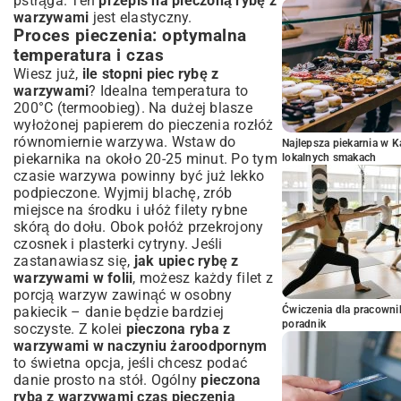
pstrąga. Ten
przepis na pieczoną rybę z
warzywami
jest elastyczny.
Proces pieczenia: optymalna
temperatura i czas
Wiesz już,
ile stopni piec rybę z
warzywami
? Idealna temperatura to
200°C (termoobieg). Na dużej blasze
wyłożonej papierem do pieczenia rozłóż
równomiernie warzywa. Wstaw do
Najlepsza piekarnia w 
piekarnika na około 20-25 minut. Po tym
lokalnych smakach
czasie warzywa powinny być już lekko
podpieczone. Wyjmij blachę, zrób
miejsce na środku i ułóż filety rybne
skórą do dołu. Obok połóż przekrojony
czosnek i plasterki cytryny. Jeśli
zastanawiasz się,
jak upiec rybę z
warzywami w folii
, możesz każdy filet z
porcją warzyw zawinąć w osobny
pakiecik – danie będzie bardziej
Ćwiczenia dla pracown
poradnik
soczyste. Z kolei
pieczona ryba z
warzywami w naczyniu żaroodpornym
to świetna opcja, jeśli chcesz podać
danie prosto na stół. Ogólny
pieczona
ryba z warzywami czas pieczenia