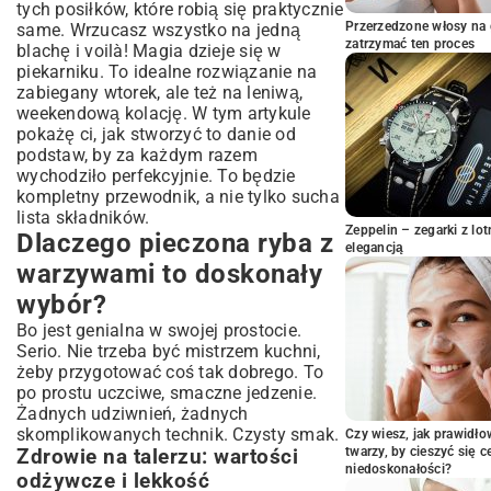
tych posiłków, które robią się praktycznie
najlepszego smaku
Przerzedzone włosy na 
same. Wrzucasz wszystko na jedną
Najlepsze gatunki ryb białych i tłustych do
zatrzymać ten proces
blachę i voilà! Magia dzieje się w
pieczenia
piekarniku. To idealne rozwiązanie na
Świeżość ryby: na co zwrócić uwagę przed
zabiegany wtorek, ale też na leniwą,
zakupem?
weekendową kolację. W tym artykule
Idealne warzywa do pieczonej ryby –
pokażę ci, jak stworzyć to danie od
kompozycje smakowe
podstaw, by za każdym razem
Sezonowe warzywa: od wiosny do zimy na
wychodziło perfekcyjnie. To będzie
Twoim talerzu
kompletny przewodnik, a nie tylko sucha
Marynaty i przyprawy, które podkreślą
lista składników.
Zeppelin – zegarki z l
smak dania
Dlaczego pieczona ryba z
elegancją
Kompletny przepis na pieczoną rybę z
warzywami to doskonały
warzywami krok po kroku
wybór?
Składniki, których potrzebujesz do
przygotowania
Bo jest genialna w swojej prostocie.
Serio. Nie trzeba być mistrzem kuchni,
Przygotowanie ryby i warzyw: czyszczenie
i krojenie
żeby przygotować coś tak dobrego. To
po prostu uczciwe, smaczne jedzenie.
Proces pieczenia: optymalna temperatura i
Żadnych udziwnień, żadnych
czas
skomplikowanych technik. Czysty smak.
Czy wiesz, jak prawidł
Wskazówki szefa kuchni dla
twarzy, by cieszyć się 
Zdrowie na talerzu: wartości
perfekcyjnego dania
niedoskonałości?
odżywcze i lekkość
Wariacje na temat pieczonej ryby z