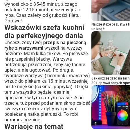
wynosi około 35-45 minut, z czego
ostatnie 12-15 minut pieczemy już z
rybą. Czas zależy od grubości filetu.
Gotowe!
Najczęstsze oszustwa f
Wskazówki szefa kuchni
uniknąć
dla perfekcyjnego dania
Chcesz, żeby twój
przepis na pieczoną
rybę z warzywami
wszedł na wyższy
poziom? Mam kilka trików. Po pierwsze,
nie przepełniaj blachy. Warzywa
potrzebują przestrzeni, żeby się ładnie
upiec, a nie ugotować. Po drugie,
twardsze warzywa (ziemniaki, marchew)
Jak oszczędzać na rac
wrzuć do piekarnika 15 minut wcześniej
30+ sprawdzonych sp
niż te miękkie (cukinia, papryka). Dzięki
temu wszystko będzie idealnie
upieczone w tym samym czasie. A po
trzecie, tuż przed podaniem skrop całość
świeżym sokiem z cytryny i posyp
posiekaną natką pietruszki. To robi
ogromną różnicę.
Wariacje na temat