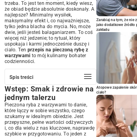
trzeba. To jest ten moment, kiedy wiesz,
że obiad będzie absolutnie doskonały. A
najlepsze? Minimalny wysiłek,
maksymalny efekt i, co najważniejsze,
Zarabiaj na tym, że ni
jako dodatkowe źródło 
tylko jedna blacha do mycia. No, może
zakładu
dwie, jeśli jesteś bałaganiarzem. To coś
więcej niż jedzenie; to rytuał, który
uspokaja i karmi jednocześnie duszę i
ciało. Ten
przepis na pieczoną rybę z
warzywami
to mój kulinarny bohater
codzienności.
Spis treści
Wstęp: Smak i zdrowie na
Wstęp: Smak i zdrowie na jednym
Atopowe zapalenie skór
ciało?
talerzu
jednym talerzu
Dlaczego pieczona ryba z warzywami to
Pieczona ryba z warzywami to danie,
doskonały wybór?
które łączy w sobie wszystko, czego
Zdrowie na talerzu: wartości odżywcze i
szukamy w idealnym obiedzie. Jest
lekkość
przepyszne, pełne wartości odżywczych
Szybki i prosty obiad dla całej rodziny
i, co dla wielu z nas kluczowe, naprawdę
szybkie w przygotowaniu. To jeden z
Jaką rybę wybrać do pieczenia? Sekrety