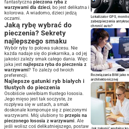
fantastyczna
pieczona ryba z
warzywami dla dzieci
, bo jest delikatna i
kolorowa. A wiadomo, dzieci jedzą
Lokalizator GPS, monito
oczami.
zabezpieczenia antykra
Jaką rybę wybrać do
chronić auto?
pieczenia? Sekrety
najlepszego smaku
Wybór ryby to połowa sukcesu. Nie
każda nadaje się do piekarnika, a od jej
jakości zależy smak całego dania. Więc
jaka jest
najlepsza ryba do pieczenia z
warzywami
? To zależy od twoich
preferencji.
Rozwiązania BIM jako n
architektonicznej
Najlepsze gatunki ryb białych i
tłustych do pieczenia
Osobiście uwielbiam tłustego łososia.
Jego mięso jest tak soczyste, że
rozpływa się w ustach, a smak
doskonale komponuje się z pieczonymi
warzywami. Mój ulubiony to
przepis na
pieczonego łososia z warzywami
. Ale
jeśli wolisz coś delikatniejszego, postaw
Jak zakupić wydajny ko