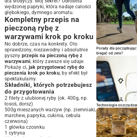
dla słodyczy. Mój sekret? Odrobina
wędzonej papryki, która nadaje całości
głębokiego, dymnego aromatu.
Kompletny przepis na
pieczoną rybę z
warzywami krok po kroku
No dobrze, czas na konkrety. Oto
Porady dla początkując
sprawdzony, niezawodny i absolutnie
biegać od zera?
pyszny
przepis na pieczoną rybę z
warzywami
, który zawsze się udaje.
Pokażę ci,
jak przygotować rybę do
pieczenia krok po kroku
, by efekt był
spektakularny.
Składniki, których potrzebujesz
do przygotowania
2 filety z ulubionej ryby (ok. 400g, np.
łosoś, dorsz)
Technologie oszczędzan
500g mieszanych warzyw (np. ziemniaki,
marchew, papryka, cukinia, cebula
czerwona)
1 główka czosnku
1 cytryna