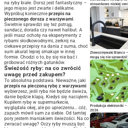
na ryby białe. Dorsz jest fantastyczny –
stosunkowo niskiej cen
jego mięso jest zwarte i delikatne.
Wypróbuj koniecznie
przepis na
pieczonego dorsza z warzywami
.
Świetnie sprawdzi się też pstrąg,
sandacz, dorada czy nawet halibut. A
jeśli masz ochotę na eksperymenty z
rybami słodkowodnymi, zerknij na
ciekawe
przepisy na dania z suma
, choć
sum akurat lepiej smakuje w innej
Zlewozmywaki Blanco – 
formie. Chodzi o to, by się nie bać i
mogą się nie sprawdzić
próbować różnych gatunków.
Świeżość ryby: na co zwrócić
uwagę przed zakupem?
To absolutna podstawa. Nieważne, jaki
przepis na pieczoną rybę z warzywami
wybierzesz, jeśli ryba nie będzie świeża,
danie będzie klapą. Kiedyś się naciąłem.
Kupiłem rybę w supermarkecie,
Produkcja elektroniki – 
wyglądała okej, ale po upieczeniu… cóż,
2026
zapach mówił sam za siebie. Od tamtej
pory jestem maniakiem świeżości. Na co
zwracać uwagę? Oczy ryby muszą być