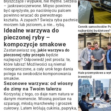
błyszczące i wypukłe, nie mętne. Skrzela
– jaskrawoczerwone. Mięso powinno
być sprężyste, po naciśnięciu palcem
powinno wracać do pierwotnego
kształtu. A zapach? Świeża ryba pachnie
morzem lub jeziorem, a nie… rybą.
Cennik samochodów Por
Idealne warzywa do
najbardziej budżetowe?
pieczonej ryby –
kompozycje smakowe
Zastanawiasz się,
jakie warzywa do
pieczonej ryby przepis
będzie
najlepszy? Odpowiedź jest prosta: te,
które lubisz! Możliwości są niemal
nieograniczone, a cały urok tego dania
Hale przemysłowe a wyt
polega na swobodzie komponowania
inwestycji
smaków.
Sezonowe warzywa: od wiosny
do zimy na Twoim talerzu
Korzystaj z tego, co daje nam natura w
danym momencie. Wiosną postaw na
szparagi, młodą marchewkę i groszek
cukrowy. Latem królują cukinia, papryka,