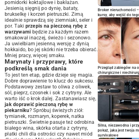
pomidorki koktajlowe i bakłażan.
Jesienią sięgnij po dynię, bataty,
Broker nieruchomości – 
brukselkę i korzeń pietruszki. Zimą
kursy, aby wejść do teg
idealnie sprawdzą się ziemniaki, seler i
por. Taki
przepis na pieczoną rybę z
warzywami
będzie za każdym razem
smakował inaczej, świeżo i sezonowo.
Ja uwielbiam jesienną wersję z dynią
hokkaido, bo jej skórki nie trzeba obierać.
Mniej pracy, więcej smaku.
Marynaty i przyprawy, które
podkreślą smak dania
Przegląd zabiegów na 
chirurgiczne i niechirur
To jest ten etap, gdzie dzieje się magia.
Dobre doprawienie to klucz do sukcesu.
Podstawowy zestaw to oliwa z oliwek,
sól, pieprz, czosnek i sok z cytryny. Ale
warto iść o krok dalej. Zastanawiasz się,
jak doprawić pieczoną rybę w
piekarniku
? Spróbuj świeżych ziół:
tymianek, rozmaryn, koperek, natka
pietruszki. Świetnie pasuje też odrobina
Silna, niezawodna i pr
białego wina, skórka otarta z cytryny,
pokaż, jaka jest twoja 
płatki chili dla ostrości czy nawet miód
survivalowe