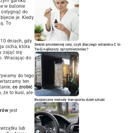
użym garnku
e w balonie
i ostygnąć do
ijecie je. Kiedy
ą. To
-10 dniach, gdy
Sekret promiennej cery, czyli dlaczego witamina C to
a cicha, która
Twój najlepszy sprzymierzeniec?
y zająć się
o
. Wracając do
 Używamy do tego
owtarzamy ten
tanie,
co zrobić
że to kusi, ale
Bezpieczne metody transportu dzieł sztuki
brów
jest
 wrzątku lub