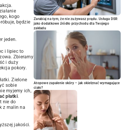
akcja.
ziałanie
ego, kogo
Zarabiaj na tym, że nie zużywasz prądu. Usługa DSR
próbuje, będzie
jako dodatkowe źródło przychodu dla Twojego
zakładu
r jeden.
 i lipiec to
uczowa. Zbieramy
ść i duży
ekcja pokory.
atki. Zielone
Atopowe zapalenie skóry – jak okiełznać wymagające
yć sobie
ciało?
nie myjemy ich,
ć płatki
.
t nie do
k z malin na
ższej jakości.