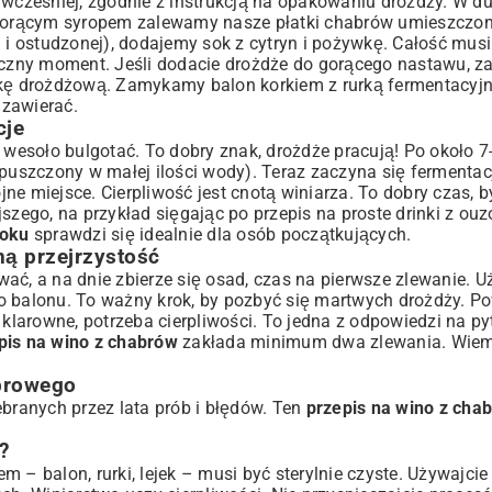
wcześniej, zgodnie z instrukcją na opakowaniu drożdży. W d
. Gorącym syropem zalewamy nasze płatki chabrów umieszczon
j i ostudzonej), dodajemy sok z cytryn i pożywkę. Całość mus
yczny moment. Jeśli dodacie drożdże do gorącego nastawu, zab
ę drożdżową. Zamykamy balon korkiem z rurką fermentacyjn
zawierać.
cje
 wesoło bulgotać. To dobry znak, drożdże pracują! Po około 7
puszczony w małej ilości wody). Teraz zaczyna się fermentacj
e miejsce. Cierpliwość jest cnotą winiarza. To dobry czas, b
szego, na przykład sięgając po
przepis na proste drinki z ouz
roku
sprawdzi się idealnie dla osób początkujących.
ną przejrzystość
wać, a na dnie zbierze się osad, czas na pierwsze zlewanie.
o balonu. To ważny krok, by pozbyć się martwych drożdży. P
 klarowne, potrzeba cierpliwości. To jedna z odpowiedzi na py
pis na wino z chabrów
zakłada minimum dwa zlewania. Wiem, 
abrowego
ebranych przez lata prób i błędów. Ten
przepis na wino z cha
?
 – balon, rurki, lejek – musi być sterylnie czyste. Używajcie