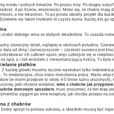
utą miodu i polnych kwiatów. Po prostu inny. Po drugie, satysf
adość. A po trzecie, właściwości. Mówi się, że chabry mają d
ność, a nie lekarstwo. To po prostu idealny projekt dla każd
ju
 Dzielenie się takim trunkiem to czysta duma. Każdy, kto go s
ina
ę zrobić dobrego wina ze słabych składników. To zasada nume
uchy, słoneczny dzień, najlepiej w okolicach południa. Czerwiec
c z dala od dróg i zanieczyszczeń – czystość surowca jest kl
potrzebować ich całkiem sporo, więc uzbrójcie się w cierpliwo
 łące, a i tak wróciłem z niewystarczającą ilością. To była l
ielanie płatków
z. Z każdej główki musimy ręcznie wyskubać tylko niebieskie pł
ina. To medytacyjna, choć nieco monotonna praca. Warto włącz
ków (w moim przepisie to około 4-5 litrów luźno ułożonych), 
uczowy, jeśli chcecie wiedzieć,
wino z chabrów jak przygotowa
z chabrów domowym sposobem
, musi zrozumieć, że ten etap jes
ymentów, sięgam po inne receptury, jak choćby
przepis na so
ina z chabrów
obry sprzęt to połowa sukcesu, a składniki muszą być najwy