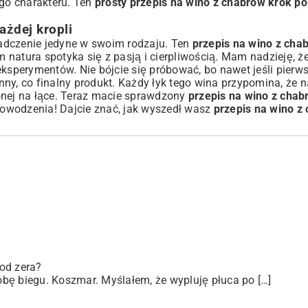
go charakteru. Ten
prosty przepis na wino z chabrów krok po
żdej kropli
adczenie jedyne w swoim rodzaju. Ten
przepis na wino z cha
m natura spotyka się z pasją i cierpliwością. Mam nadzieję, ż
ksperymentów. Nie bójcie się próbować, bo nawet jeśli pierws
enny, co finalny produkt. Każdy łyk tego wina przypomina, że n
onej na łące. Teraz macie sprawdzony
przepis na wino z chab
Powodzenia! Dajcie znać, jak wyszedł wasz
przepis na wino z
od zera?
bę biegu. Koszmar. Myślałem, że wypluję płuca po […]