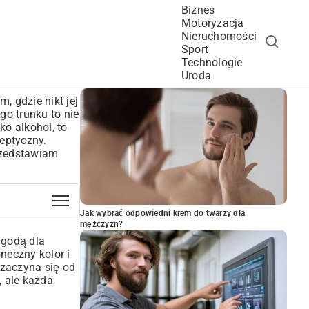
Biznes
Motoryzacja
Nieruchomości
Sport
Technologie
POPULARNE ARTYKUŁY
Uroda
 gdzie nikt jej
go trunku to nie
ko alkohol, to
eptyczny.
przedstawiam
Jak wybrać odpowiedni krem do twarzy dla
mężczyzn?
ygodą dla
neczny kolor i
 zaczyna się od
, ale każda