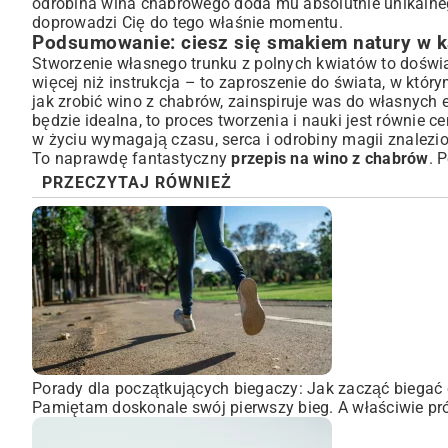
odrobina wina chabrowego doda mu absolutnie unikalne
doprowadzi Cię do tego właśnie momentu.
Podsumowanie: ciesz się smakiem natury w ka
Stworzenie własnego trunku z polnych kwiatów to doświ
więcej niż instrukcja – to zaproszenie do świata, w który
jak zrobić wino z chabrów, zainspiruje was do własnych e
będzie idealna, to proces tworzenia i nauki jest równie c
w życiu wymagają czasu, serca i odrobiny magii znalezi
To naprawdę fantastyczny
przepis na wino z chabrów
. 
PRZECZYTAJ RÓWNIEŻ
Porady dla początkujących biegaczy: Jak zacząć biegać 
Pamiętam doskonale swój pierwszy bieg. A właściwie pró