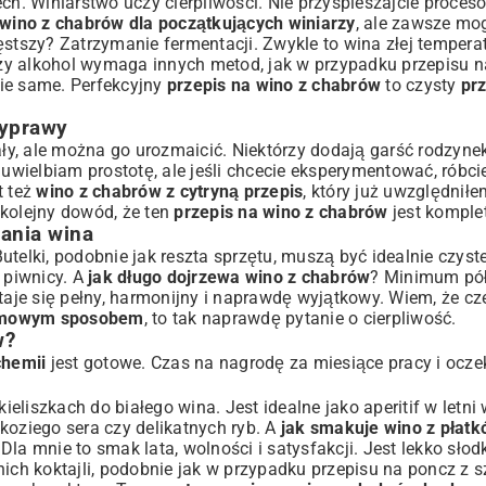
ch. Winiarstwo uczy cierpliwości. Nie przyspieszajcie proces
 wino z chabrów dla początkujących winiarzy
, ale zawsze mo
ęstszy? Zatrzymanie fermentacji. Zwykle to wina złej temperat
jszy alkohol wymaga innych metod, jak w przypadku
przepisu n
kie same. Perfekcyjny
przepis na wino z chabrów
to czysty
prz
zyprawy
ły, ale można go urozmaicić. Niektórzy dodają garść rodzynek
wielbiam prostotę, ale jeśli chcecie eksperymentować, róbci
t też
wino z chabrów z cytryną przepis
, który już uwzględnił
 kolejny dowód, że ten
przepis na wino z chabrów
jest komple
ania wina
Butelki, podobnie jak reszta sprzętu, muszą być idealnie czyste
 piwnicy. A
jak długo dojrzewa wino z chabrów
? Minimum pół
taje się pełny, harmonijny i naprawdę wyjątkowy. Wiem, że cze
domowym sposobem
, to tak naprawdę pytanie o cierpliwość.
w?
chemii
jest gotowe. Czas na nagrodę za miesiące pracy i ocze
liszkach do białego wina. Jest idealne jako aperitif w letni 
koziego sera czy delikatnych ryb. A
jak smakuje wino z płat
la mnie to smak lata, wolności i satysfakcji. Jest lekko słod
nich koktajli, podobnie jak w przypadku
przepisu na poncz z