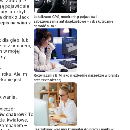
ów. Zaufajcie
gą pojawić się
ury lub zbyt
a drink z Jack
Lokalizator GPS, monitoring pojazdów i
zabezpieczenia antykradzieżowe – jak skutecznie
epis na wino z
chronić auto?
 dla głębi lub
e to z umiarem,
em w mojej
tny.
.
 roku. Ale im
Rozwiązania BIM jako niezbędne narzędzie w branży
kanie jest
architektonicznej
kiwania.
wieczór.
ków chabrów
? To
kie, kwiatowe,
 szampanem
–
Jak zakupić wydajny komputer do pracy i nauki w