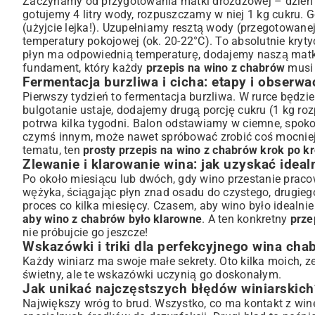
Zaczynamy od przygotowania matki drożdżowej – dzień 
gotujemy 4 litry wody, rozpuszczamy w niej 1 kg cukru
(użyjcie lejka!). Uzupełniamy resztą wody (przegotowane
temperatury pokojowej (ok. 20-22°C). To absolutnie kryt
płyn ma odpowiednią temperaturę, dodajemy naszą matk
fundament, który każdy
przepis na wino z chabrów
musi 
Fermentacja burzliwa i cicha: etapy i obserwa
Pierwszy tydzień to fermentacja burzliwa. W rurce będzie
bulgotanie ustaje, dodajemy drugą porcję cukru (1 kg roz
potrwa kilka tygodni. Balon odstawiamy w ciemne, spokojn
czymś innym, może nawet spróbować zrobić coś mocniej
tematu, ten
prosty przepis na wino z chabrów krok po k
Zlewanie i klarowanie wina: jak uzyskać ideal
Po około miesiącu lub dwóch, gdy wino przestanie praco
wężyka, ściągając płyn znad osadu do czystego, drugieg
proces co kilka miesięcy. Czasem, aby wino było idealnie
aby wino z chabrów było klarowne
. A ten konkretny
prze
nie próbujcie go jeszcze!
Wskazówki i triki dla perfekcyjnego wina ch
Każdy winiarz ma swoje małe sekrety. Oto kilka moich, z
świetny, ale te wskazówki uczynią go doskonałym.
Jak unikać najczęstszych błędów winiarskich
Największy wróg to brud. Wszystko, co ma kontakt z winem