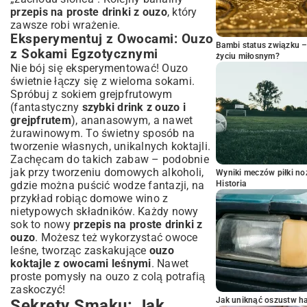
przepis na proste drinki z ouzo
, który
zawsze robi wrażenie.
Eksperymentuj z Owocami: Ouzo
Bambi status związku 
z Sokami Egzotycznymi
życiu miłosnym?
Nie bój się eksperymentować! Ouzo
świetnie łączy się z wieloma sokami.
Spróbuj z sokiem grejpfrutowym
(fantastyczny
szybki drink z ouzo i
grejpfrutem
), ananasowym, a nawet
żurawinowym. To świetny sposób na
tworzenie własnych, unikalnych koktajli.
Zachęcam do takich zabaw – podobnie
jak przy tworzeniu domowych alkoholi,
Wyniki meczów piłki noż
gdzie można puścić wodze fantazji, na
Historia
przykład robiąc
domowe wino
z
nietypowych składników. Każdy nowy
sok to nowy
przepis na proste drinki z
ouzo
. Możesz też wykorzystać owoce
leśne, tworząc zaskakujące
ouzo
koktajle z owocami leśnymi
. Nawet
proste pomysły na ouzo z colą potrafią
zaskoczyć!
Jak uniknąć oszustw h
Sekrety Smaku: Jak