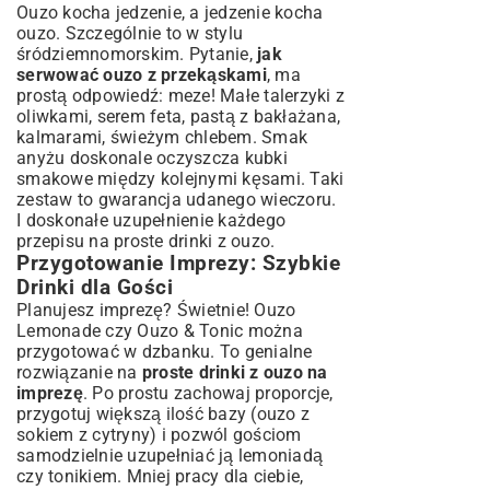
Ouzo kocha jedzenie, a jedzenie kocha
ouzo. Szczególnie to w stylu
śródziemnomorskim. Pytanie,
jak
serwować ouzo z przekąskami
, ma
prostą odpowiedź: meze! Małe talerzyki z
oliwkami, serem feta, pastą z bakłażana,
kalmarami, świeżym chlebem. Smak
anyżu doskonale oczyszcza kubki
smakowe między kolejnymi kęsami. Taki
zestaw to gwarancja udanego wieczoru.
I doskonałe uzupełnienie każdego
przepisu na proste drinki z ouzo.
Przygotowanie Imprezy: Szybkie
Drinki dla Gości
Planujesz imprezę? Świetnie! Ouzo
Lemonade czy Ouzo & Tonic można
przygotować w dzbanku. To genialne
rozwiązanie na
proste drinki z ouzo na
imprezę
. Po prostu zachowaj proporcje,
przygotuj większą ilość bazy (ouzo z
sokiem z cytryny) i pozwól gościom
samodzielnie uzupełniać ją lemoniadą
czy tonikiem. Mniej pracy dla ciebie,