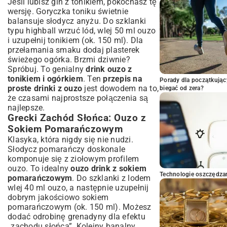
Jeśli lubisz gin z tonikiem, pokochasz tę
wersję. Goryczka toniku świetnie
balansuje słodycz anyżu. Do szklanki
typu highball wrzuć lód, wlej 50 ml ouzo
i uzupełnij tonikiem (ok. 150 ml). Dla
przełamania smaku dodaj plasterek
świeżego ogórka. Brzmi dziwnie?
Spróbuj. To genialny
drink ouzo z
tonikiem i ogórkiem
. Ten
przepis na
Porady dla początkując
proste drinki z ouzo
jest dowodem na to,
biegać od zera?
że czasami najprostsze połączenia są
najlepsze.
Grecki Zachód Słońca: Ouzo z
Sokiem Pomarańczowym
Klasyka, która nigdy się nie nudzi.
Słodycz pomarańczy doskonale
komponuje się z ziołowym profilem
ouzo. To idealny
ouzo drink z sokiem
Technologie oszczędzan
pomarańczowym
. Do szklanki z lodem
wlej 40 ml ouzo, a następnie uzupełnij
dobrym jakościowo sokiem
pomarańczowym (ok. 150 ml). Możesz
dodać odrobinę grenadyny dla efektu
„zachodu słońca”. Kolejny banalny