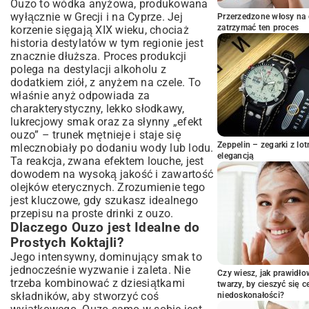
Ouzo to wódka anyżowa, produkowana
Orzeźwiający Ouzo Lemonade
wyłącznie w Grecji i na Cyprze. Jej
Przerzedzone włosy na 
Ouzo & Tonic: Prosty Koktajl z Bąbelkami
zatrzymać ten proces
korzenie sięgają XIX wieku, chociaż
Grecki Zachód Słońca: Ouzo z Sokiem
historia destylatów w tym regionie jest
Pomarańczowym
znacznie dłuższa. Proces produkcji
Eksperymentuj z Owocami: Ouzo z Sokami
polega na destylacji alkoholu z
Egzotycznymi
dodatkiem ziół, z anyżem na czele. To
właśnie anyż odpowiada za
Sekrety Smaku: Jak Udoskonalić Proste
charakterystyczny, lekko słodkawy,
Drinki z Ouzo?
lukrecjowy smak oraz za słynny „efekt
Wybór Odpowiedniego Ouzo: Różnice
ouzo” – trunek mętnieje i staje się
Między Markami
Zeppelin – zegarki z l
mlecznobiały po dodaniu wody lub lodu.
Znaczenie Lodu i Szklanek
elegancją
Ta reakcja, zwana efektem louche, jest
Dekoracje i Dodatki: Od Cytrusów po Oliwy
dowodem na wysoką jakość i zawartość
Jak Złagodzić Smak Ouzo? Porady dla
olejków eterycznych. Zrozumienie tego
Wrażliwych Podniebień
jest kluczowe, gdy szukasz idealnego
przepisu na proste drinki z ouzo.
Kiedy i Jak Serwować Drinki z Ouzo?
Dlaczego Ouzo jest Idealne do
Idealne Okazje: Od Posiłku po Wieczorne
Prostych Koktajli?
Spotkania
Jego intensywny, dominujący smak to
Połączenia Kulinarne: Co Pasuje do
jednocześnie wyzwanie i zaleta. Nie
Drinków z Ouzo?
Czy wiesz, jak prawidł
trzeba kombinować z dziesiątkami
Przygotowanie Imprezy: Szybkie Drinki dla
twarzy, by cieszyć się 
składników, aby stworzyć coś
niedoskonałości?
Gości