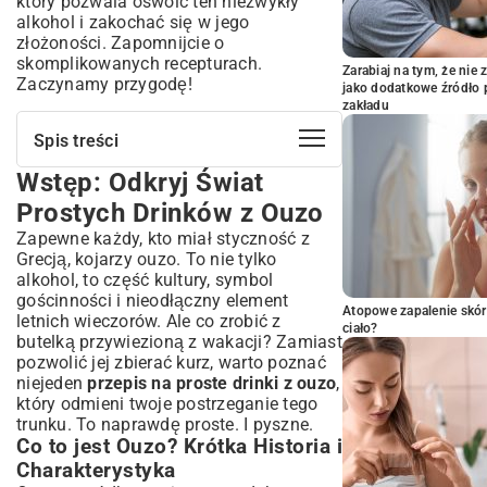
który pozwala oswoić ten niezwykły
alkohol i zakochać się w jego
złożoności. Zapomnijcie o
skomplikowanych recepturach.
Zarabiaj na tym, że ni
Zaczynamy przygodę!
jako dodatkowe źródło 
zakładu
Spis treści
Wstęp: Odkryj Świat
Wstęp: Odkryj Świat Prostych Drinków z
Ouzo
Prostych Drinków z Ouzo
Co to jest Ouzo? Krótka Historia i
Zapewne każdy, kto miał styczność z
Charakterystyka
Grecją, kojarzy ouzo. To nie tylko
Dlaczego Ouzo jest Idealne do Prostych
alkohol, to część kultury, symbol
Koktajli?
gościnności i nieodłączny element
Podstawy Mieszania: Jak Tworzyć
Atopowe zapalenie skór
letnich wieczorów. Ale co zrobić z
ciało?
Proste Drinki z Ouzo?
butelką przywiezioną z wakacji? Zamiast
Składniki, Które Zawsze Masz pod Ręką
pozwolić jej zbierać kurz, warto poznać
niejeden
przepis na proste drinki z ouzo
,
Proporcje dla Początkujących: Idealny
który odmieni twoje postrzeganie tego
Balans Smaku
trunku. To naprawdę proste. I pyszne.
Przepis na Klasyczne Ouzo z Wodą i Lodem
Co to jest Ouzo? Krótka Historia i
Ulubione Przepisy na Szybkie Drinki z
Charakterystyka
Ouzo