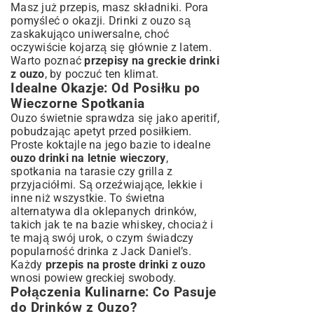
Masz już przepis, masz składniki. Pora
pomyśleć o okazji. Drinki z ouzo są
zaskakująco uniwersalne, choć
oczywiście kojarzą się głównie z latem.
Warto poznać
przepisy na greckie drinki
z ouzo
, by poczuć ten klimat.
Idealne Okazje: Od Posiłku po
Wieczorne Spotkania
Ouzo świetnie sprawdza się jako aperitif,
pobudzając apetyt przed posiłkiem.
Proste koktajle na jego bazie to idealne
ouzo drinki na letnie wieczory
,
spotkania na tarasie czy grilla z
przyjaciółmi. Są orzeźwiające, lekkie i
inne niż wszystkie. To świetna
alternatywa dla oklepanych drinków,
takich jak te na bazie whiskey, chociaż i
te mają swój urok, o czym świadczy
popularność
drinka z Jack Daniel’s
.
Każdy
przepis na proste drinki z ouzo
wnosi powiew greckiej swobody.
Połączenia Kulinarne: Co Pasuje
do Drinków z Ouzo?