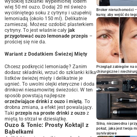
wysokiej szklanki wypełnionej lodem
wlej 50 ml ouzo. Dodaj 20 ml świeżo
Broker nieruchomości – 
wyciśniętego soku z cytryny i uzupełnij
kursy, aby wejść do teg
lemoniadą (około 150 ml). Delikatnie
zamieszaj. Możesz ozdobić plasterkiem
cytryny. To jest właśnie cały
jak
przygotować ouzo lemonade przepis
–
prościej się nie da.
Wariant z Dodatkiem Świeżej Mięty
Chcesz podkręcić lemoniadę? Zanim
Przegląd zabiegów na 
dodasz składniki, wrzuć do szklanki kilka
chirurgiczne i niechirur
listków świeżej mięty i delikatnie je
ugnieć. To uwolni olejki eteryczne i doda
drinkowi niesamowitej świeżości. W ten
sposób powstają najlepsze
orzeźwiające drinki z ouzo i miętą
. To
drobna zmiana, a efekt jest powalający.
Taki
przepis na proste drinki z ouzo
z
miętą to strzał w dziesiątkę.
Silna, niezawodna i pr
Ouzo & Tonic: Prosty Koktajl z
pokaż, jaka jest twoja 
Bąbelkami
survivalowe