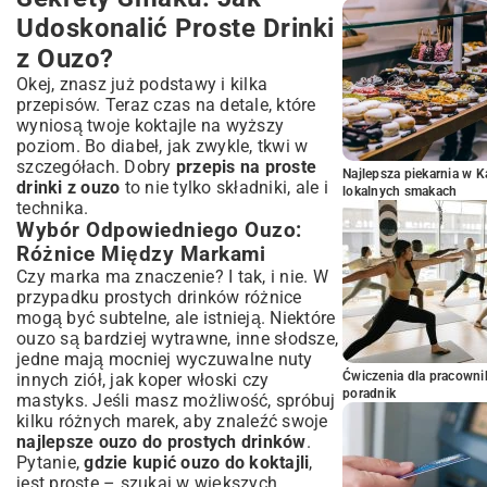
Udoskonalić Proste Drinki
z Ouzo?
Okej, znasz już podstawy i kilka
przepisów. Teraz czas na detale, które
wyniosą twoje koktajle na wyższy
poziom. Bo diabeł, jak zwykle, tkwi w
szczegółach. Dobry
przepis na proste
Najlepsza piekarnia w 
drinki z ouzo
to nie tylko składniki, ale i
lokalnych smakach
technika.
Wybór Odpowiedniego Ouzo:
Różnice Między Markami
Czy marka ma znaczenie? I tak, i nie. W
przypadku prostych drinków różnice
mogą być subtelne, ale istnieją. Niektóre
ouzo są bardziej wytrawne, inne słodsze,
jedne mają mocniej wyczuwalne nuty
Ćwiczenia dla pracown
innych ziół, jak koper włoski czy
poradnik
mastyks. Jeśli masz możliwość, spróbuj
kilku różnych marek, aby znaleźć swoje
najlepsze ouzo do prostych drinków
.
Pytanie,
gdzie kupić ouzo do koktajli
,
jest proste – szukaj w większych