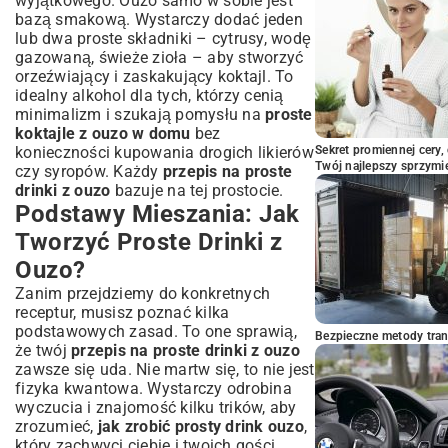
wyjątkowego. Ouzo samo w sobie jest
Podsumowanie: Twoja Przygoda z Ouzo
bazą smakową. Wystarczy dodać jeden
Dopiero Się Zaczyna!
lub dwa proste składniki – cytrusy, wodę
gazowaną, świeże zioła – aby stworzyć
orzeźwiający i zaskakujący koktajl. To
idealny alkohol dla tych, którzy cenią
minimalizm i szukają pomysłu na
proste
koktajle z ouzo w domu
bez
konieczności kupowania drogich likierów
Sekret promiennej cery,
Twój najlepszy sprzymi
czy syropów. Każdy
przepis na proste
drinki z ouzo
bazuje na tej prostocie.
Podstawy Mieszania: Jak
Tworzyć Proste Drinki z
Ouzo?
Zanim przejdziemy do konkretnych
receptur, musisz poznać kilka
podstawowych zasad. To one sprawią,
Bezpieczne metody trans
że twój
przepis na proste drinki z ouzo
zawsze się uda. Nie martw się, to nie jest
fizyka kwantowa. Wystarczy odrobina
wyczucia i znajomość kilku trików, aby
zrozumieć,
jak zrobić prosty drink ouzo
,
który zachwyci ciebie i twoich gości.