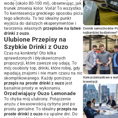
wodę (około 80-100 ml), obserwując, jak
trunek zmienia kolor. Voilà! To wszystko.
To kwintesencja greckiego sposobu picia
tego alkoholu. To też idealny punkt
wyjścia do dalszych eksperymentów i
tworzenia własnych
przepisów na łatwe
Cennik samochodów Por
drinki z ouzo
.
najbardziej budżetowe?
Ulubione Przepisy na
Szybkie Drinki z Ouzo
Czas na konkrety! Oto kilka
sprawdzonych i błyskawicznych
propozycji, które zawsze się udają. To
mój osobisty top, drinki, które robię, gdy
wpadają znajomi i nie mam czasu na nic
skomplikowanego. Każdy poniższy
Hale przemysłowe a wyt
inwestycji
przepis na proste drinki z ouzo
jest
banalnie prosty w wykonaniu.
Orzeźwiający Ouzo Lemonade
To chyba mój ulubiony. Połączenie
anyżu z kwasowością cytryny jest po
prostu genialne. To idealny
przepis na
proste drinki z ouzo
na upalne dni. Do