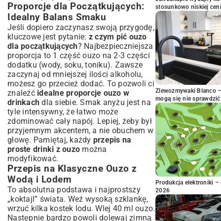
Proporcje dla Początkujących:
stosunkowo niskiej cen
Idealny Balans Smaku
Jeśli dopiero zaczynasz swoją przygodę,
kluczowe jest pytanie:
z czym pić ouzo
dla początkujących
? Najbezpieczniejsza
proporcja to 1 część ouzo na 2-3 części
dodatku (wody, soku, toniku). Zawsze
zaczynaj od mniejszej ilości alkoholu,
możesz go przecież dodać. To pozwoli ci
Zlewozmywaki Blanco – 
znaleźć
idealne proporcje ouzo w
mogą się nie sprawdzić
drinkach
dla siebie. Smak anyżu jest na
tyle intensywny, że łatwo może
zdominować cały napój. Lepiej, żeby był
przyjemnym akcentem, a nie obuchem w
głowę. Pamiętaj, każdy
przepis na
proste drinki z ouzo
można
modyfikować.
Przepis na Klasyczne Ouzo z
Wodą i Lodem
Produkcja elektroniki – 
To absolutna podstawa i najprostszy
2026
„koktajl” świata. Weź wysoką szklankę,
wrzuć kilka kostek lodu. Wlej 40 ml ouzo.
Następnie bardzo powoli dolewaj zimną