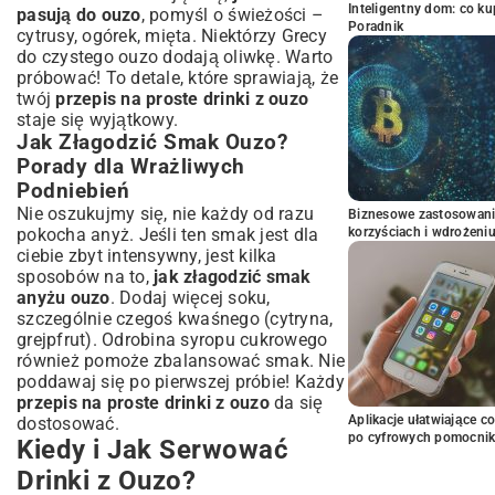
Inteligentny dom: co k
pasują do ouzo
, pomyśl o świeżości –
Poradnik
cytrusy, ogórek, mięta. Niektórzy Grecy
do czystego ouzo dodają oliwkę. Warto
próbować! To detale, które sprawiają, że
twój
przepis na proste drinki z ouzo
staje się wyjątkowy.
Jak Złagodzić Smak Ouzo?
Porady dla Wrażliwych
Podniebień
Nie oszukujmy się, nie każdy od razu
Biznesowe zastosowani
pokocha anyż. Jeśli ten smak jest dla
korzyściach i wdrożeni
ciebie zbyt intensywny, jest kilka
sposobów na to,
jak złagodzić smak
anyżu ouzo
. Dodaj więcej soku,
szczególnie czegoś kwaśnego (cytryna,
grejpfrut). Odrobina syropu cukrowego
również pomoże zbalansować smak. Nie
poddawaj się po pierwszej próbie! Każdy
przepis na proste drinki z ouzo
da się
Aplikacje ułatwiające c
dostosować.
po cyfrowych pomocni
Kiedy i Jak Serwować
Drinki z Ouzo?