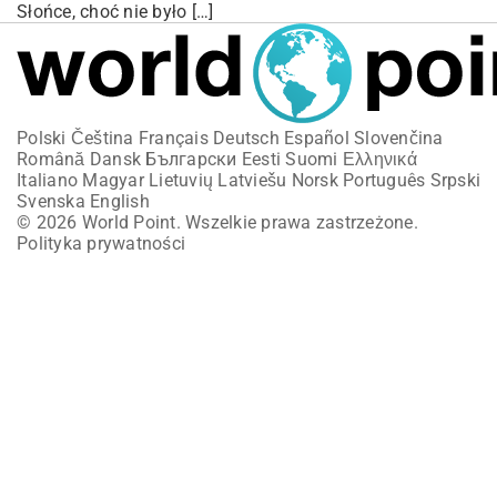
Słońce, choć nie było […]
Polski
Čeština
Français
Deutsch
Español
Slovenčina
Română
Dansk
Български
Eesti
Suomi
Ελληνικά
Italiano
Magyar
Lietuvių
Latviešu
Norsk
Português
Srpski
Svenska
English
© 2026 World Point. Wszelkie prawa zastrzeżone.
Polityka prywatności