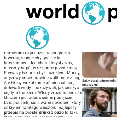
MARIUSZ ŁAMAGA
05.10.2025
SPORT
POPULARNE A
Przepis na Proste Drinki z
Ouzo – Szybkie Koktajle w
Domu
Pamiętam to jak dziś. Mała grecka
tawerna, słońce chylące się ku
horyzontowi i ten charakterystyczny,
mleczny napój w szklance przede mną.
Pierwszy łyk ouzo był… szokiem. Mocny,
anyżowy smak prawie zwalił mnie z nóg.
Jak wybrać odpowiedni 
Ale Grecy wokół mnie uśmiechali się,
mężczyzn?
dolewali wody i pokazywali, jak cieszyć
się tym trunkiem. Wtedy zrozumiałem, że
kluczem jest odpowiednie podejście.
Dziś podzielę się z wami sekretem, który
odkryłem tamtego wieczoru: najlepszy
przepis na proste drinki z ouzo
to taki,