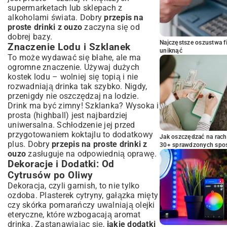
supermarketach lub sklepach z
alkoholami świata. Dobry
przepis na
proste drinki z ouzo
zaczyna się od
dobrej bazy.
Najczęstsze oszustwa f
Znaczenie Lodu i Szklanek
uniknąć
To może wydawać się błahe, ale ma
ogromne znaczenie. Używaj dużych
kostek lodu – wolniej się topią i nie
rozwadniają drinka tak szybko. Nigdy,
przenigdy nie oszczędzaj na lodzie.
Drink ma być zimny! Szklanka? Wysoka i
prosta (highball) jest najbardziej
uniwersalna. Schłodzenie jej przed
przygotowaniem koktajlu to dodatkowy
Jak oszczędzać na rac
plus. Dobry
przepis na proste drinki z
30+ sprawdzonych sp
ouzo
zasługuje na odpowiednią oprawę.
Dekoracje i Dodatki: Od
Cytrusów po Oliwy
Dekoracja, czyli garnish, to nie tylko
ozdoba. Plasterek cytryny, gałązka mięty
czy skórka pomarańczy uwalniają olejki
eteryczne, które wzbogacają aromat
drinka. Zastanawiając się,
jakie dodatki