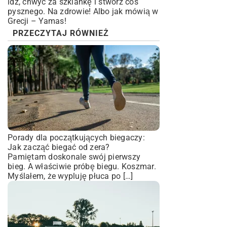
idź, chwyć za szklankę i stwórz coś
pysznego. Na zdrowie! Albo jak mówią w
Grecji – Yamas!
PRZECZYTAJ RÓWNIEŻ
Porady dla początkujących biegaczy:
Jak zacząć biegać od zera?
Pamiętam doskonale swój pierwszy
bieg. A właściwie próbę biegu. Koszmar.
Myślałem, że wypluję płuca po […]