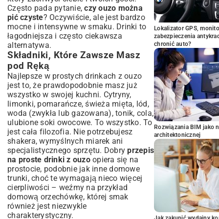
Często pada pytanie,
czy ouzo można
pić czyste
? Oczywiście, ale jest bardzo
mocne i intensywne w smaku. Drinki to
Lokalizator GPS, monito
łagodniejsza i często ciekawsza
zabezpieczenia antykra
alternatywa.
chronić auto?
Składniki, Które Zawsze Masz
pod Ręką
Najlepsze w prostych drinkach z ouzo
jest to, że prawdopodobnie masz już
wszystko w swojej kuchni. Cytryny,
limonki, pomarańcze, świeża mięta, lód,
woda (zwykła lub gazowana), tonik, cola,
ulubione soki owocowe. To wszystko. To
Rozwiązania BIM jako n
jest cała filozofia. Nie potrzebujesz
architektonicznej
shakera, wymyślnych miarek ani
specjalistycznego sprzętu. Dobry
przepis
na proste drinki z ouzo
opiera się na
prostocie, podobnie jak inne domowe
trunki, choć te wymagają nieco więcej
cierpliwości – weźmy na przykład
domową orzechówkę
, której smak
również jest niezwykle
charakterystyczny.
Jak zakupić wydajny ko