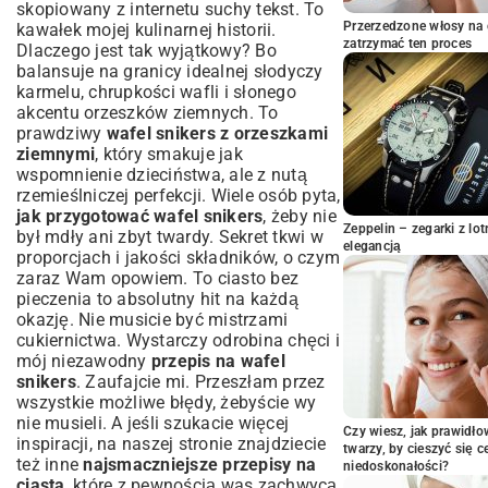
Snikers – Pełna Instrukcja
skopiowany z internetu suchy tekst. To
Przygotowanie wafli – baza Twojego
Przerzedzone włosy na 
kawałek mojej kulinarnej historii.
zatrzymać ten proces
deseru
Dlaczego jest tak wyjątkowy? Bo
balansuje na granicy idealnej słodyczy
Tajniki idealnego kremu karmelowego
karmelu, chrupkości wafli i słonego
Łączenie warstw – montaż waflowego
akcentu orzeszków ziemnych. To
arcydzieła
prawdziwy
wafel snikers z orzeszkami
Wykończenie i dekoracja: polewa i orzeszki
ziemnymi
, który smakuje jak
Sekrety Perfekcyjnego Wafla Snikers –
wspomnienie dzieciństwa, ale z nutą
Porady Mistrza Cukiernictwa
rzemieślniczej perfekcji. Wiele osób pyta,
Najczęstsze błędy, których należy unikać
jak przygotować wafel snikers
, żeby nie
Zeppelin – zegarki z l
był mdły ani zbyt twardy. Sekret tkwi w
Jak przechowywać wafel snikers, aby
elegancją
proporcjach i jakości składników, o czym
zachował świeżość?
zaraz Wam opowiem. To ciasto bez
Wariacje i Dodatki do Wafla Snikers –
pieczenia to absolutny hit na każdą
Zaskocz Swoich Gości
okazję. Nie musicie być mistrzami
Alternatywne składniki i pomysły na
cukiernictwa. Wystarczy odrobina chęci i
dekoracje
mój niezawodny
przepis na wafel
Wafel snikers w wersji bezglutenowej lub
snikers
. Zaufajcie mi. Przeszłam przez
wegańskiej
wszystkie możliwe błędy, żebyście wy
Podsumowanie: Dlaczego Warto
nie musieli. A jeśli szukacie więcej
Czy wiesz, jak prawidł
Spróbować Przepisu na Wafel Snikers?
inspiracji, na naszej stronie znajdziecie
twarzy, by cieszyć się 
też inne
najsmaczniejsze przepisy na
niedoskonałości?
ciasta
, które z pewnością was zachwycą.