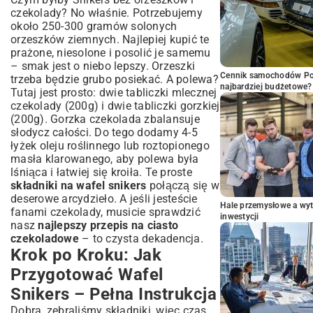
czekolady? No właśnie. Potrzebujemy
około 250-300 gramów solonych
orzeszków ziemnych. Najlepiej kupić te
prażone, niesolone i posolić je samemu
– smak jest o niebo lepszy. Orzeszki
Cennik samochodów Por
trzeba będzie grubo posiekać. A polewa?
najbardziej budżetowe?
Tutaj jest prosto: dwie tabliczki mlecznej
czekolady (200g) i dwie tabliczki gorzkiej
(200g). Gorzka czekolada zbalansuje
słodycz całości. Do tego dodamy 4-5
łyżek oleju roślinnego lub roztopionego
masła klarowanego, aby polewa była
lśniąca i łatwiej się kroiła. Te proste
składniki na wafel snikers
połączą się w
deserowe arcydzieło. A jeśli jesteście
Hale przemysłowe a wyt
fanami czekolady, musicie sprawdzić
inwestycji
nasz
najlepszy przepis na ciasto
czekoladowe
– to czysta dekadencja.
Krok po Kroku: Jak
Przygotować Wafel
Snikers – Pełna Instrukcja
Dobra, zebraliśmy składniki, więc czas