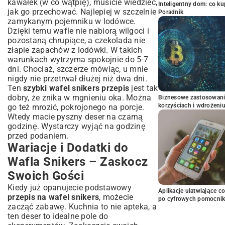
kawałek (w co wątpię), musicie wiedzieć,
Inteligentny dom: co k
jak go przechować. Najlepiej w szczelnie
Poradnik
zamykanym pojemniku w lodówce.
Dzięki temu wafle nie nabiorą wilgoci i
pozostaną chrupiące, a czekolada nie
złapie zapachów z lodówki. W takich
warunkach wytrzyma spokojnie do 5-7
dni. Chociaż, szczerze mówiąc, u mnie
nigdy nie przetrwał dłużej niż dwa dni.
Ten
szybki wafel snikers przepis
jest tak
dobry, że znika w mgnieniu oka. Można
Biznesowe zastosowani
korzyściach i wdrożeni
go też mrozić, pokrojonego na porcje.
Wtedy macie pyszny deser na czarną
godzinę. Wystarczy wyjąć na godzinę
przed podaniem.
Wariacje i Dodatki do
Wafla Snikers – Zaskocz
Swoich Gości
Kiedy już opanujecie podstawowy
Aplikacje ułatwiające c
przepis na wafel snikers
, możecie
po cyfrowych pomocni
zacząć zabawę. Kuchnia to nie apteka, a
ten deser to idealne pole do