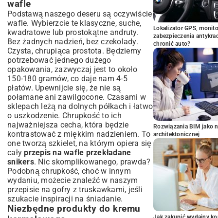
wafle
Podstawą naszego deseru są oczywiście
wafle. Wybierzcie te klasyczne, suche,
Lokalizator GPS, monito
kwadratowe lub prostokątne andruty.
zabezpieczenia antykra
Bez żadnych nadzień, bez czekolady.
chronić auto?
Czysta, chrupiąca prostota. Będziemy
potrzebować jednego dużego
opakowania, zazwyczaj jest to około
150-180 gramów, co daje nam 4-5
płatów. Upewnijcie się, że nie są
połamane ani zawilgocone. Czasami w
sklepach leżą na dolnych półkach i łatwo
o uszkodzenie. Chrupkość to ich
najważniejsza cecha, która będzie
Rozwiązania BIM jako n
kontrastować z miękkim nadzieniem. To
architektonicznej
one tworzą szkielet, na którym opiera się
cały
przepis na wafle przekładane
snikers
. Nic skomplikowanego, prawda?
Podobną chrupkość, choć w innym
wydaniu, możecie znaleźć w naszym
przepisie na gofry z truskawkami
, jeśli
szukacie inspiracji na śniadanie.
Niezbędne produkty do kremu
Jak zakupić wydajny ko