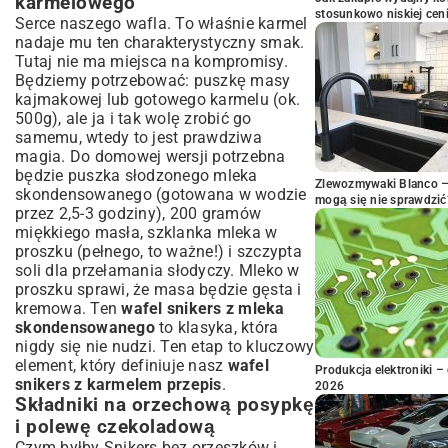
karmelowego
stosunkowo niskiej cen
Serce naszego wafla. To właśnie karmel
nadaje mu ten charakterystyczny smak.
Tutaj nie ma miejsca na kompromisy.
Będziemy potrzebować: puszkę masy
kajmakowej lub gotowego karmelu (ok.
500g), ale ja i tak wolę zrobić go
samemu, wtedy to jest prawdziwa
magia. Do domowej wersji potrzebna
będzie puszka słodzonego mleka
Zlewozmywaki Blanco – 
skondensowanego (gotowana w wodzie
mogą się nie sprawdzić
przez 2,5-3 godziny), 200 gramów
miękkiego masła, szklanka mleka w
proszku (pełnego, to ważne!) i szczypta
soli dla przełamania słodyczy. Mleko w
proszku sprawi, że masa będzie gęsta i
kremowa. Ten
wafel snikers z mleka
skondensowanego
to klasyka, która
nigdy się nie nudzi. Ten etap to kluczowy
element, który definiuje nasz
wafel
Produkcja elektroniki – 
snikers z karmelem przepis
.
2026
Składniki na orzechową posypkę
i polewę czekoladową
Czym byłby Snikers bez orzeszków i