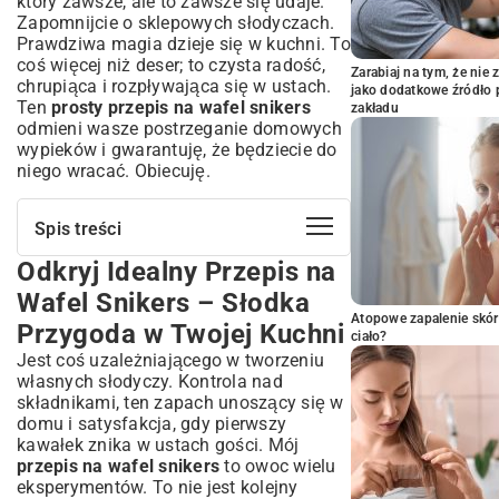
który zawsze, ale to zawsze się udaje.
Zapomnijcie o sklepowych słodyczach.
Prawdziwa magia dzieje się w kuchni. To
coś więcej niż deser; to czysta radość,
Zarabiaj na tym, że ni
chrupiąca i rozpływająca się w ustach.
jako dodatkowe źródło 
Ten
prosty przepis na wafel snikers
zakładu
odmieni wasze postrzeganie domowych
wypieków i gwarantuję, że będziecie do
niego wracać. Obiecuję.
Spis treści
Odkryj Idealny Przepis na
Odkryj Idealny Przepis na Wafel Snikers
– Słodka Przygoda w Twojej Kuchni
Wafel Snikers – Słodka
Składniki na Twój Domowy Wafel
Atopowe zapalenie skór
Przygoda w Twojej Kuchni
Snikers – Co Będziesz Potrzebować?
ciało?
Jest coś uzależniającego w tworzeniu
Lista zakupów na chrupiące wafle
własnych słodyczy. Kontrola nad
Niezbędne produkty do kremu
składnikami, ten zapach unoszący się w
karmelowego
domu i satysfakcja, gdy pierwszy
Składniki na orzechową posypkę i polewę
kawałek znika w ustach gości. Mój
czekoladową
przepis na wafel snikers
to owoc wielu
Krok po Kroku: Jak Przygotować Wafel
eksperymentów. To nie jest kolejny