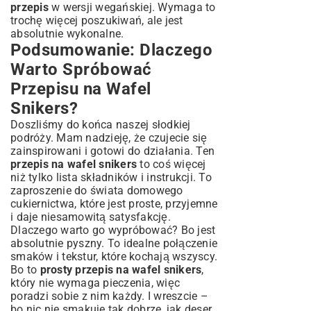
przepis
w wersji wegańskiej. Wymaga to
trochę więcej poszukiwań, ale jest
absolutnie wykonalne.
Podsumowanie: Dlaczego
Warto Spróbować
Przepisu na Wafel
Snikers?
Doszliśmy do końca naszej słodkiej
podróży. Mam nadzieję, że czujecie się
zainspirowani i gotowi do działania. Ten
przepis na wafel snikers
to coś więcej
niż tylko lista składników i instrukcji. To
zaproszenie do świata domowego
cukiernictwa, które jest proste, przyjemne
i daje niesamowitą satysfakcję.
Dlaczego warto go wypróbować? Bo jest
absolutnie pyszny. To idealne połączenie
smaków i tekstur, które kochają wszyscy.
Bo to
prosty przepis na wafel snikers
,
który nie wymaga pieczenia, więc
poradzi sobie z nim każdy. I wreszcie –
bo nic nie smakuje tak dobrze, jak deser