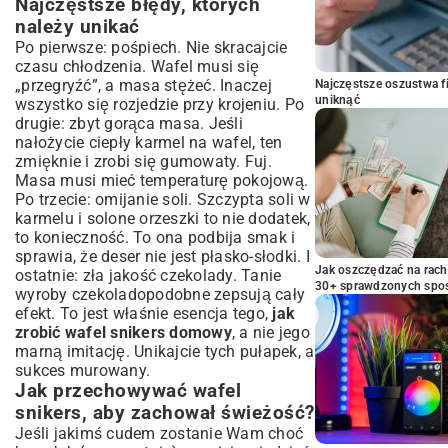
Najczęstsze błędy, których
należy unikać
Po pierwsze: pośpiech. Nie skracajcie
czasu chłodzenia. Wafel musi się
„przegryźć”, a masa stężeć. Inaczej
Najczęstsze oszustwa f
uniknąć
wszystko się rozjedzie przy krojeniu. Po
drugie: zbyt gorąca masa. Jeśli
nałożycie ciepły karmel na wafel, ten
zmięknie i zrobi się gumowaty. Fuj.
Masa musi mieć temperaturę pokojową.
Po trzecie: omijanie soli. Szczypta soli w
karmelu i solone orzeszki to nie dodatek,
to konieczność. To ona podbija smak i
sprawia, że deser nie jest płasko-słodki. I
Jak oszczędzać na rac
ostatnie: zła jakość czekolady. Tanie
30+ sprawdzonych sp
wyroby czekoladopodobne zepsują cały
efekt. To jest właśnie esencja tego,
jak
zrobić wafel snikers domowy
, a nie jego
marną imitację. Unikajcie tych pułapek, a
sukces murowany.
Jak przechowywać wafel
snikers, aby zachował świeżość?
Jeśli jakimś cudem zostanie Wam choć