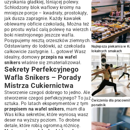
uzyskania gładkiej, lśniącej polewy.
Schłodzony blok waflowy kroimy na
mniejsze porcje – kwadraty, prostokąty,
jak dusza zapragnie. Każdy kawałek
oblewamy obficie czekoladą. Można też
po prostu wylać całą polewę na wierzch i
boki niestrojonego jeszcze wafla.
Posypujemy resztą orzeszków ziemnych.
Odstawiamy do lodówki, aż czekolada
Najlepsza piekarnia w 
całkowicie zastygnie. I… gotowe! Wasz
lokalnych smakach
idealny, domowy
przepis na wafel
snikers
właśnie się zmaterializował.
Sekrety Perfekcyjnego
Wafla Snikers – Porady
Mistrza Cukiernictwa
Stworzenie czegoś dobrego to jedno. Ale
stworzenie czegoś perfekcyjnego? To już
Ćwiczenia dla pracown
sztuka. Po latach eksperymentów z tym
poradnik
przepisem na wafel snikers
, mam dla
Was kilka sekretów, które wyniosą wasz
deser na wyższy poziom. To drobne
detale, które robią ogromną różnicę.