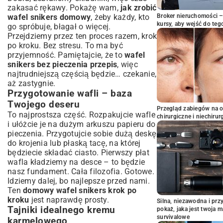
zakasać rękawy. Pokażę wam,
jak zrobić
wafel snikers domowy
, żeby każdy, kto
Broker nieruchomości – 
kursy, aby wejść do teg
go spróbuje, błagał o więcej.
Przejdziemy przez ten proces razem, krok
po kroku. Bez stresu. To ma być
przyjemność. Pamiętajcie, że to
wafel
snikers bez pieczenia przepis
, więc
najtrudniejszą częścią będzie… czekanie,
aż zastygnie.
Przygotowanie wafli – baza
Twojego deseru
Przegląd zabiegów na 
To najprostsza część. Rozpakujcie wafle
chirurgiczne i niechirur
i ułóżcie je na dużym arkuszu papieru do
pieczenia. Przygotujcie sobie dużą deskę
do krojenia lub płaską tacę, na której
będziecie składać ciasto. Pierwszy płat
wafla kładziemy na desce – to będzie
nasz fundament. Cała filozofia. Gotowe.
Idziemy dalej, bo najlepsze przed nami.
Ten
domowy wafel snikers krok po
kroku
jest naprawdę prosty.
Silna, niezawodna i pr
Tajniki idealnego kremu
pokaż, jaka jest twoja 
survivalowe
karmelowego