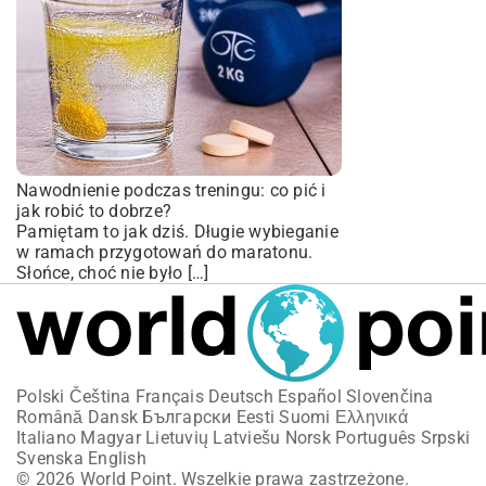
Nawodnienie podczas treningu: co pić i
jak robić to dobrze?
Pamiętam to jak dziś. Długie wybieganie
w ramach przygotowań do maratonu.
Słońce, choć nie było […]
Polski
Čeština
Français
Deutsch
Español
Slovenčina
Română
Dansk
Български
Eesti
Suomi
Ελληνικά
Italiano
Magyar
Lietuvių
Latviešu
Norsk
Português
Srpski
Svenska
English
© 2026 World Point. Wszelkie prawa zastrzeżone.