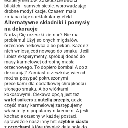
eksperymentów. Zaskoczcie swoich
bliskich i samych siebie, wprowadzając
drobne modyfikacje. Czasem mała
zmiana daje spektakularny efekt.
Alternatywne składniki i pomysły
na dekoracje
Nudzą Cię orzeszki ziemne? Nie ma
problemu! Użyj solonych migdałów,
orzechów nerkowca albo pekan. Każde z
nich wniosą coś nowego do smaku. Jeśli
lubisz eksperymenty, spróbuj dodać do
masy karmelowej odrobinę masła
orzechowego. To dopiero bomba! A co z
dekoracją? Zamiast orzeszków, wierzch
można posypać pokruszonymi
precelkami dla dodatkowej chrupkości i
słonego smaku. Albo wiórkami
kokosowymi. Ciekawą opcją jest też
wafel snikers z nutellą przepis
, gdzie
część masy karmelowej zastępujemy
właśnie tym popularnym kremem. A jeśli
kochacie orzechy w każdej postaci,
sprawdźcie nasz inny hit:
szybkie ciasto
z orzechami
, które również daje pole do