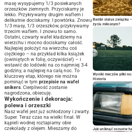
masę wysypujemy 1/3 posiekanych
orzeszków ziemnych. Przyciskamy je
lekko. Przykrywamy drugim waflem i
delikatnie dociskamy. I powtórka. Znowu
Bambi status związku 
życiu miłosnym?
1/3 masy, 1/3 orzeszków, przykrywamy
trzecim waflem. I znowu to samo.
Ostatni, czwarty wafel kładziemy na
wierzchu i mocno dociskamy całość.
Najlepiej położyć na wierzchu coś
ciężkiego – na przykład kilka książek
(owiniętych w folię, oczywiście!) – i
wstawić do lodówki na co najmniej 3-4
godziny, a najlepiej na całą noc. To
Wyniki meczów piłki noż
kluczowy etap, którego nie można
Historia
pominąć w tym
przepisie na wafel
snikers
. Cierpliwość zostanie
nagrodzona, obiecuję.
Wykończenie i dekoracja:
polewa i orzeszki
Nasz wafel jest już schłodzony i zwarty.
Super. Teraz czas na wielki finał. W
kąpieli wodnej roztapiamy obie
czekolady z olejem. Mieszamy do
Jak uniknąć oszustw h