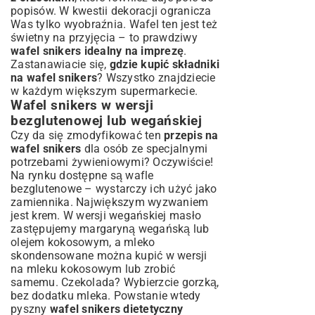
popisów. W kwestii dekoracji ogranicza
Was tylko wyobraźnia. Wafel ten jest też
świetny na przyjęcia – to prawdziwy
wafel snikers idealny na imprezę
.
Zastanawiacie się,
gdzie kupić składniki
na wafel snikers
? Wszystko znajdziecie
w każdym większym supermarkecie.
Wafel snikers w wersji
bezglutenowej lub wegańskiej
Czy da się zmodyfikować ten
przepis na
wafel snikers
dla osób ze specjalnymi
potrzebami żywieniowymi? Oczywiście!
Na rynku dostępne są wafle
bezglutenowe – wystarczy ich użyć jako
zamiennika. Największym wyzwaniem
jest krem. W wersji wegańskiej masło
zastępujemy margaryną wegańską lub
olejem kokosowym, a mleko
skondensowane można kupić w wersji
na mleku kokosowym lub zrobić
samemu. Czekolada? Wybierzcie gorzką,
bez dodatku mleka. Powstanie wtedy
pyszny
wafel snikers dietetyczny