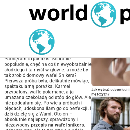
MARIUSZ ŁAMAGA
04.10.2025
SPORT
POPULARNE A
Przepis na Wafel Snikers:
Jak Zrobić Idealny
Domowy Deser
Pamiętam to jak dziś. Sobotnie
popołudnie, chęć na coś niewyobrażalnie
słodkiego i ta myśl w głowie: a może by
tak zrobić domowy wafel Snikers?
Pierwsza próba była, delikatnie mówiąc,
spektakularną porażką. Karmel
Jak wybrać odpowiedni 
przypalony, wafle połamane, a ja
mężczyzn?
umazana czekoladą od stóp do głów. Ale
nie poddałam się. Po wielu próbach i
błędach, udoskonaliłam go do perfekcji. I
dziś dzielę się z Wami. Oto on –
absolutnie najlepszy, sprawdzony i
niezawodny
przepis na wafel snikers
,