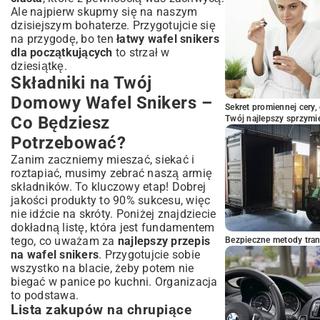
Ale najpierw skupmy się na naszym
dzisiejszym bohaterze. Przygotujcie się
na przygodę, bo ten
łatwy wafel snikers
dla początkujących
to strzał w
dziesiątkę.
Składniki na Twój
Domowy Wafel Snikers –
Sekret promiennej cery,
Co Będziesz
Twój najlepszy sprzymi
Potrzebować?
Zanim zaczniemy mieszać, siekać i
roztapiać, musimy zebrać naszą armię
składników. To kluczowy etap! Dobrej
jakości produkty to 90% sukcesu, więc
nie idźcie na skróty. Poniżej znajdziecie
dokładną listę, która jest fundamentem
tego, co uważam za
najlepszy przepis
Bezpieczne metody trans
na wafel snikers
. Przygotujcie sobie
wszystko na blacie, żeby potem nie
biegać w panice po kuchni. Organizacja
to podstawa.
Lista zakupów na chrupiące