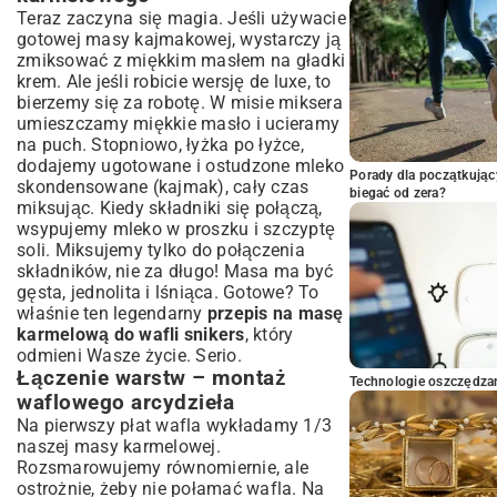
Teraz zaczyna się magia. Jeśli używacie
gotowej masy kajmakowej, wystarczy ją
zmiksować z miękkim masłem na gładki
krem. Ale jeśli robicie wersję de luxe, to
bierzemy się za robotę. W misie miksera
umieszczamy miękkie masło i ucieramy
na puch. Stopniowo, łyżka po łyżce,
dodajemy ugotowane i ostudzone mleko
Porady dla początkując
skondensowane (kajmak), cały czas
biegać od zera?
miksując. Kiedy składniki się połączą,
wsypujemy mleko w proszku i szczyptę
soli. Miksujemy tylko do połączenia
składników, nie za długo! Masa ma być
gęsta, jednolita i lśniąca. Gotowe? To
właśnie ten legendarny
przepis na masę
karmelową do wafli snikers
, który
odmieni Wasze życie. Serio.
Łączenie warstw – montaż
Technologie oszczędzan
waflowego arcydzieła
Na pierwszy płat wafla wykładamy 1/3
naszej masy karmelowej.
Rozsmarowujemy równomiernie, ale
ostrożnie, żeby nie połamać wafla. Na