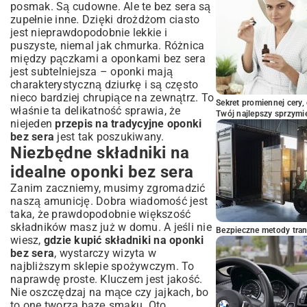
posmak. Są cudowne. Ale te bez sera są
zupełnie inne. Dzięki drożdżom ciasto
jest nieprawdopodobnie lekkie i
puszyste, niemal jak chmurka. Różnica
między pączkami a oponkami bez sera
jest subtelniejsza – oponki mają
charakterystyczną dziurkę i są często
nieco bardziej chrupiące na zewnątrz. To
Sekret promiennej cery,
właśnie ta delikatność sprawia, że
Twój najlepszy sprzymi
niejeden
przepis na tradycyjne oponki
bez sera
jest tak poszukiwany.
Niezbędne składniki na
idealne oponki bez sera
Zanim zaczniemy, musimy zgromadzić
naszą amunicję. Dobra wiadomość jest
taka, że prawdopodobnie większość
składników masz już w domu. A jeśli nie
Bezpieczne metody trans
wiesz,
gdzie kupić składniki na oponki
bez sera
, wystarczy wizyta w
najbliższym sklepie spożywczym. To
naprawdę proste. Kluczem jest jakość.
Nie oszczędzaj na mące czy jajkach, bo
to one tworzą bazę smaku. Oto