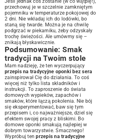
Jeśli jednak coś zostanie (w co wątpię!),
przechowuj je w szczelnie zamkniętym
pojemniku w temperaturze pokojowej do
2 dni. Nie wkładaj ich do lodówki, bo
staną się twarde. Można je na chwilę
podgrzać w piekarniku, żeby odzyskały
trochę świeżości. Ale umówmy się –
znikają błyskawicznie.
Podsumowanie: Smak
tradycji na Twoim stole
Mam nadzieję, że ten wyczerpujący
przepis na tradycyjne oponki bez sera
zainspirował Cię do działania. To coś
więcej niż tylko lista składników i
instrukcji. To zaproszenie do świata
domowych wypieków, zapachów i
smaków, które łączą pokolenia. Nie bój
się eksperymentować, baw się tym
przepisem i, co najważniejsze, dziel się
efektem swojej pracy z bliskimi. Bo
domowe oponki smakują najlepiej w
dobrym towarzystwie. Smacznego!
Wypróbuj ten
przepis na tradycyjne