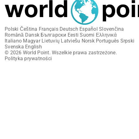
Polski
Čeština
Français
Deutsch
Español
Slovenčina
Română
Dansk
Български
Eesti
Suomi
Ελληνικά
Italiano
Magyar
Lietuvių
Latviešu
Norsk
Português
Srpski
Svenska
English
© 2026 World Point. Wszelkie prawa zastrzeżone.
Polityka prywatności