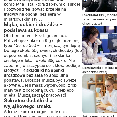
kompletna lista, która zapewni ci sukces
i pozwoli zrealizować
przepis na
tradycyjne oponki bez sera
w
Lokalizator GPS, monito
mistrzowskim stylu.
zabezpieczenia antykra
Mąka, cukier i drożdże –
chronić auto?
podstawa sukcesu
Oto fundament. Bez tego ani rusz.
Potrzebujesz około 500g mąki pszennej
typu 450 lub 500 – im lżejsza, tym lepiej.
Do tego około 50g świeżych drożdży (lub
odpowiednik suszonych), szklanka
ciepłego mleka i około 80g cukru. Nie
zapomnij o szczypcie soli, która podbije
Rozwiązania BIM jako n
słodycz. Te
składniki na oponki
architektonicznej
drożdżowe bez sera
to absolutna
podstawa. Drożdże muszą być świeże,
aktywne. Jeśli masz wątpliwości, zrób
mały test z odrobiną cukru i ciepłego
mleka. Muszą zacząć pracować!
Sekretne dodatki dla
wyjątkowego smaku
A teraz czas na magię. To te małe
rzeczy, które zamienią dobre oponki w
Jak zakupić wydajny ko