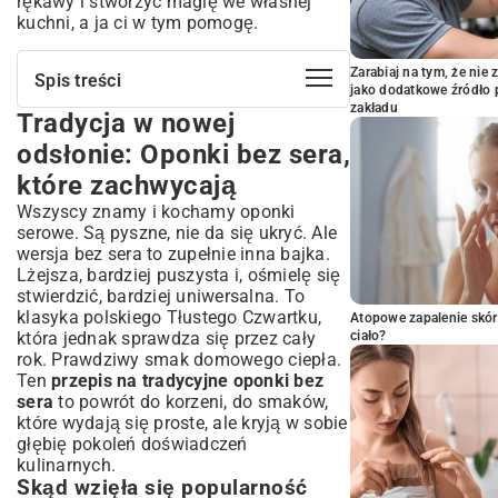
rękawy i stworzyć magię we własnej
kuchni, a ja ci w tym pomogę.
Zarabiaj na tym, że ni
Spis treści
jako dodatkowe źródło 
zakładu
Tradycja w nowej
Tradycja w nowej odsłonie: Oponki bez
sera, które zachwycają
odsłonie: Oponki bez sera,
Skąd wzięła się popularność oponek?
które zachwycają
Czym różnią się oponki bez sera od
Wszyscy znamy i kochamy oponki
klasycznych?
serowe. Są pyszne, nie da się ukryć. Ale
Niezbędne składniki na idealne oponki
wersja bez sera to zupełnie inna bajka.
bez sera
Lżejsza, bardziej puszysta i, ośmielę się
Mąka, cukier i drożdże – podstawa
stwierdzić, bardziej uniwersalna. To
sukcesu
klasyka polskiego Tłustego Czwartku,
Atopowe zapalenie skór
Sekretne dodatki dla wyjątkowego smaku
która jednak sprawdza się przez cały
ciało?
Przepis krok po kroku: Jak przygotować
rok. Prawdziwy smak domowego ciepła.
puszyste oponki?
Ten
przepis na tradycyjne oponki bez
sera
to powrót do korzeni, do smaków,
Przygotowanie zaczynu drożdżowego
które wydają się proste, ale kryją w sobie
Wyrabianie ciasta – klucz do sprężystości
głębię pokoleń doświadczeń
Odpoczynek i wyrastanie ciasta
kulinarnych.
Formowanie i wycinanie oponek
Skąd wzięła się popularność