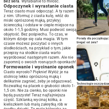
bez sera
. Wyrabianie to miłość.
Odpoczynek i wyrastanie ciasta
Teraz ciasto musi odpocząć. A ty razem
z nim. Uformuj z ciasta kulę, włóż do
miski oprószonej mąką, przykryj
ściereczką i odstaw w ciepłe miejsce na
około 1-1,5 godziny. Musi podwoić swoją
objętość. Bez pośpiechu. To czas, w
którym dzieje się cała magia. W tym
Porady dla początkując
biegać od zera?
czasie możesz poczytać o innych
słodkościach, na przykład o tym,
jakie
przepisy na słodkie ciasta
warto
wypróbować następnym razem. Ale nie
zapomnij o swoich rosnących oponkach!
Formowanie i wycinanie oponek
Ciasto wyrosło? Pięknie! Wyłóż je na
stolnicę lekko oprószoną mąką i
delikatnie zagnieć, żeby je odgazować.
Technologie oszczędzan
Rozwałkuj na placek o grubości około 1-
1,5 cm. Nie za cienko, bo oponki nie
będą puszyste! Teraz najfajniejsza
część. Szklanką wycinaj kółka, a
kieliszkiem lub małą zakrętką rób w
środku dziurki. Te małe kółeczka ze