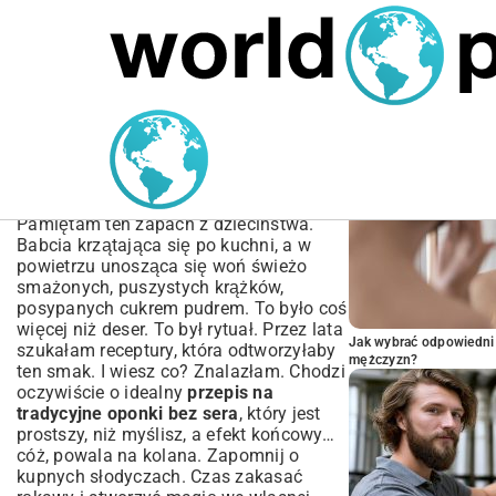
MARIUSZ ŁAMAGA
05.10.2025
SPORT
POPULARNE A
Przepis na Tradycyjne
Oponki bez Sera:
Puszyste i Pyszne
Pamiętam ten zapach z dzieciństwa.
Babcia krzątająca się po kuchni, a w
powietrzu unosząca się woń świeżo
smażonych, puszystych krążków,
posypanych cukrem pudrem. To było coś
więcej niż deser. To był rytuał. Przez lata
Jak wybrać odpowiedni 
szukałam receptury, która odtworzyłaby
mężczyzn?
ten smak. I wiesz co? Znalazłam. Chodzi
oczywiście o idealny
przepis na
tradycyjne oponki bez sera
, który jest
prostszy, niż myślisz, a efekt końcowy…
cóż, powala na kolana. Zapomnij o
kupnych słodyczach. Czas zakasać