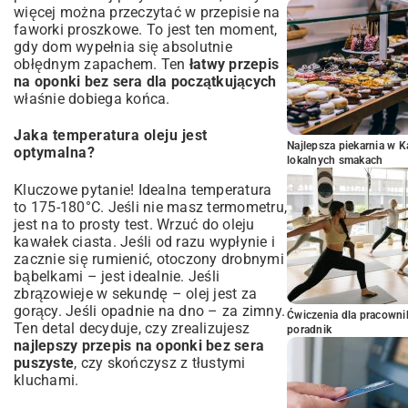
więcej można przeczytać w
przepisie na
faworki proszkowe
. To jest ten moment,
gdy dom wypełnia się absolutnie
obłędnym zapachem. Ten
łatwy przepis
na oponki bez sera dla początkujących
właśnie dobiega końca.
Jaka temperatura oleju jest
Najlepsza piekarnia w 
optymalna?
lokalnych smakach
Kluczowe pytanie! Idealna temperatura
to 175-180°C. Jeśli nie masz termometru,
jest na to prosty test. Wrzuć do oleju
kawałek ciasta. Jeśli od razu wypłynie i
zacznie się rumienić, otoczony drobnymi
bąbelkami – jest idealnie. Jeśli
zbrązowieje w sekundę – olej jest za
gorący. Jeśli opadnie na dno – za zimny.
Ćwiczenia dla pracown
Ten detal decyduje, czy zrealizujesz
poradnik
najlepszy przepis na oponki bez sera
puszyste
, czy skończysz z tłustymi
kluchami.