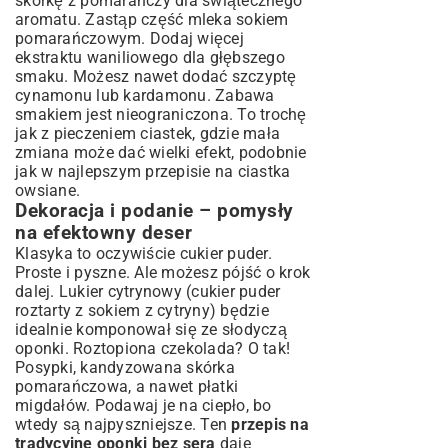
skórkę z pomarańczy dla świątecznego
aromatu. Zastąp część mleka sokiem
pomarańczowym. Dodaj więcej
ekstraktu waniliowego dla głębszego
smaku. Możesz nawet dodać szczyptę
cynamonu lub kardamonu. Zabawa
smakiem jest nieograniczona. To trochę
jak z pieczeniem ciastek, gdzie mała
zmiana może dać wielki efekt, podobnie
jak w
najlepszym przepisie na ciastka
owsiane
.
Dekoracja i podanie – pomysły
na efektowny deser
Klasyka to oczywiście cukier puder.
Proste i pyszne. Ale możesz pójść o krok
dalej. Lukier cytrynowy (cukier puder
roztarty z sokiem z cytryny) będzie
idealnie komponował się ze słodyczą
oponki. Roztopiona czekolada? O tak!
Posypki, kandyzowana skórka
pomarańczowa, a nawet płatki
migdałów. Podawaj je na ciepło, bo
wtedy są najpyszniejsze. Ten
przepis na
tradycyjne oponki bez sera
daje