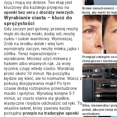
żyją i mają się dobrze. Ten etap jest
kluczowy dla każdego przepisu na
Broker nieruchomości – 
oponki bez sera z drożdży świeżych
.
kursy, aby wejść do teg
Wyrabianie ciasta – klucz do
sprężystości
Gdy zaczyn jest gotowy, przesiej resztę
mąki do dużej miski, dodaj sól, resztę
cukru i cukier waniliowy. Wymieszaj.
Zrób na środku dołek i wlej tam
wyrośnięty zaczyn, resztę mleka, jajka i
żółtka. Teraz najważniejsze –
Przegląd zabiegów na 
wyrabianie. Możesz użyć miksera z
chirurgiczne i niechirur
hakiem albo własnych rąk. Ja wolę
ręcznie, czuję wtedy ciasto. Wyrabiaj
przez około 10 minut. Na początku
będzie się kleić, ale to normalne. Walcz z
pokusą dosypywania mąki! Po tym
czasie dodaj roztopione, przestudzone
masło i spirytus. Wyrabiaj kolejne 5-7
minut, aż ciasto stanie się gładkie,
elastyczne i będzie odchodzić od ręki. To
Silna, niezawodna i pr
właśnie sekret, który zawiera każdy
pokaż, jaka jest twoja 
porządny
przepis na tradycyjne oponki
survivalowe