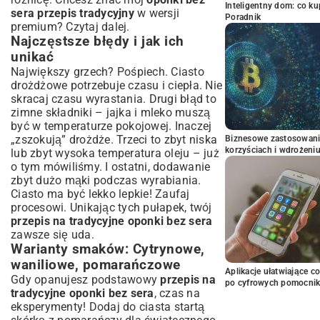
Inteligentny dom: co k
sera przepis tradycyjny
w wersji
Poradnik
premium? Czytaj dalej.
Najczęstsze błędy i jak ich
unikać
Największy grzech? Pośpiech. Ciasto
drożdżowe potrzebuje czasu i ciepła. Nie
skracaj czasu wyrastania. Drugi błąd to
zimne składniki – jajka i mleko muszą
być w temperaturze pokojowej. Inaczej
„zszokują” drożdże. Trzeci to zbyt niska
Biznesowe zastosowani
korzyściach i wdrożeni
lub zbyt wysoka temperatura oleju – już
o tym mówiliśmy. I ostatni, dodawanie
zbyt dużo mąki podczas wyrabiania.
Ciasto ma być lekko lepkie! Zaufaj
procesowi. Unikając tych pułapek, twój
przepis na tradycyjne oponki bez sera
zawsze się uda.
Warianty smaków: Cytrynowe,
waniliowe, pomarańczowe
Aplikacje ułatwiające c
Gdy opanujesz podstawowy
przepis na
po cyfrowych pomocni
tradycyjne oponki bez sera
, czas na
eksperymenty! Dodaj do ciasta startą