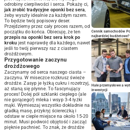
odrobiny cierpliwości i serca. Pokażę ci,
jak zrobić tradycyjne oponki bez sera
,
żeby wyszły idealnie za każdym razem.
To będzie twój popisowy deser.
Przejdziemy przez cały proces razem, od
początku do końca. Obiecuję, że ten
Cennik samochodów Por
najbardziej budżetowe?
przepis na oponki bez sera krok po
kroku
jest naprawdę dla każdego, nawet
jeśli to twój pierwszy raz z ciastem
drożdżowym.
Przygotowanie zaczynu
drożdżowego
Zaczynamy od serca naszego ciasta –
zaczynu. W miseczce rozkrusz świeże
drożdże. Zasyp je łyżką cukru i rozetrzyj,
Hale przemysłowe a wyt
aż staną się płynne. To fascynujący
inwestycji
proces! Dolej pół szklanki ciepłego (ale
nie gorącego!) mleka i wsyp 3-4 łyżki
mąki. Wymieszaj wszystko dokładnie na
gładką masę, przykryj ściereczką i
odstaw w ciepłe miejsce na około 15-20
minut. Musi podwoić objętość i zacząć
pięknie pachnieć. To znak, że drożdże