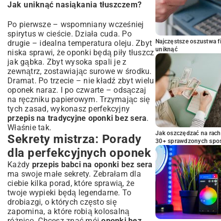
Jak uniknąć nasiąkania tłuszczem?
Po pierwsze – wspomniany wcześniej
spirytus w cieście. Działa cuda. Po
Najczęstsze oszustwa f
drugie – idealna temperatura oleju. Zbyt
uniknąć
niska sprawi, że oponki będą piły tłuszcz
jak gąbka. Zbyt wysoka spali je z
zewnątrz, zostawiając surowe w środku.
Dramat. Po trzecie – nie kładź zbyt wielu
oponek naraz. I po czwarte – odsączaj
na ręczniku papierowym. Trzymając się
tych zasad, wykonasz perfekcyjny
przepis na tradycyjne oponki bez sera
.
Właśnie tak.
Jak oszczędzać na rac
Sekrety mistrza: Porady
30+ sprawdzonych sp
dla perfekcyjnych oponek
Każdy
przepis babci na oponki bez sera
ma swoje małe sekrety. Zebrałam dla
ciebie kilka porad, które sprawią, że
twoje wypieki będą legendarne. To
drobiazgi, o których często się
zapomina, a które robią kolosalną
różnicę. Chcesz znać mój
oponki bez