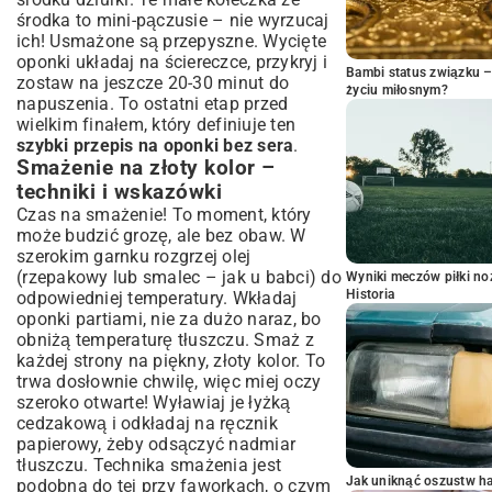
środka to mini-pączusie – nie wyrzucaj
ich! Usmażone są przepyszne. Wycięte
oponki układaj na ściereczce, przykryj i
Bambi status związku 
zostaw na jeszcze 20-30 minut do
życiu miłosnym?
napuszenia. To ostatni etap przed
wielkim finałem, który definiuje ten
szybki przepis na oponki bez sera
.
Smażenie na złoty kolor –
techniki i wskazówki
Czas na smażenie! To moment, który
może budzić grozę, ale bez obaw. W
szerokim garnku rozgrzej olej
(rzepakowy lub smalec – jak u babci) do
Wyniki meczów piłki noż
Historia
odpowiedniej temperatury. Wkładaj
oponki partiami, nie za dużo naraz, bo
obniżą temperaturę tłuszczu. Smaż z
każdej strony na piękny, złoty kolor. To
trwa dosłownie chwilę, więc miej oczy
szeroko otwarte! Wyławiaj je łyżką
cedzakową i odkładaj na ręcznik
papierowy, żeby odsączyć nadmiar
tłuszczu. Technika smażenia jest
Jak uniknąć oszustw h
podobna do tej przy faworkach, o czym