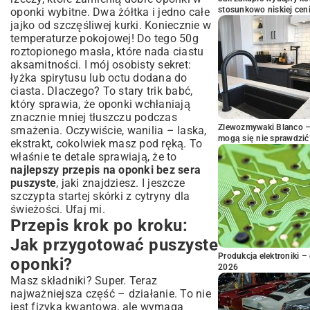
stosunkowo niskiej cen
oponki wybitne. Dwa żółtka i jedno całe
jajko od szczęśliwej kurki. Koniecznie w
temperaturze pokojowej! Do tego 50g
roztopionego masła, które nada ciastu
aksamitności. I mój osobisty sekret:
łyżka spirytusu lub octu dodana do
ciasta. Dlaczego? To stary trik babć,
który sprawia, że oponki wchłaniają
znacznie mniej tłuszczu podczas
Zlewozmywaki Blanco – 
smażenia. Oczywiście, wanilia – laska,
mogą się nie sprawdzić
ekstrakt, cokolwiek masz pod ręką. To
właśnie te detale sprawiają, że to
najlepszy przepis na oponki bez sera
puszyste
, jaki znajdziesz. I jeszcze
szczypta startej skórki z cytryny dla
świeżości. Ufaj mi.
Przepis krok po kroku:
Jak przygotować puszyste
Produkcja elektroniki – 
oponki?
2026
Masz składniki? Super. Teraz
najważniejsza część – działanie. To nie
jest fizyka kwantowa, ale wymaga