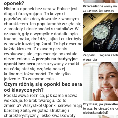
Smażenie na złoty kolor – techniki i
oponek?
wskazówki
Przerzedzone włosy na 
Historia oponek bez sera w Polsce jest
zatrzymać ten proces
Sekrety mistrza: Porady dla
długa i fascynująca. To kuzynki
perfekcyjnych oponek
pączków, ale zdecydowanie z własnym
charakterem. Ich popularność wzięła się
Najczęstsze błędy i jak ich unikać
z prostoty i dostępności składników. W
Warianty smaków: Cytrynowe, waniliowe,
czasach, gdy o wymyślne dodatki było
pomarańczowe
trudno, mąka, drożdże, jajka i cukier były
Dekoracja i podanie – pomysły na
w prawie każdej spiżarni. To był deser na
efektowny deser
każdą kieszeń. Z czasem przepis
Oponki bez sera: Idealne na każdą
ewoluował, ale jego esencja pozostała
Zeppelin – zegarki z l
okazję
niezmieniona. A
przepis na tradycyjne
elegancją
Dlaczego warto wybrać ten przepis?
oponki bez sera
przekazywany z matki
na córkę stał się częścią naszej
Przechowywanie oponek, by dłużej cieszyły
świeżością
kulinarnej tożsamości. To nie tylko
jedzenie. To wspomnienia.
Podsumowanie: Smak tradycji na
Czym różnią się oponki bez sera
Twoim stole
od klasycznych?
Podstawowa różnica, jak sama nazwa
wskazuje, to brak twarogu. Co to
Czy wiesz, jak prawidł
zmienia? Wszystko! Oponki serowe mają
twarzy, by cieszyć się 
bardziej zbitą, wilgotną strukturę i
niedoskonałości?
charakterystyczny, lekko kwaskowaty