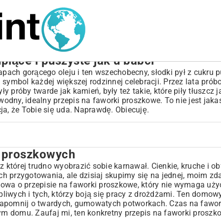
piące i puszyste jak u babci
apach gorącego oleju i ten wszechobecny, słodki pył z cukru p
 symbol każdej większej rodzinnej celebracji. Przez lata pró
 próby twarde jak kamień, były też takie, które piły tłuszcz j
dny, idealny przepis na faworki proszkowe. To nie jest jaka
ncja, że Tobie się uda. Naprawdę. Obiecuję.
w proszkowych
ków
z której trudno wyobrazić sobie karnawał. Cienkie, kruche i o
ich przygotowania, ale dzisiaj skupimy się na jednej, moim z
 Mowa o przepisie na faworki proszkowe, który nie wymaga uży
rpliwych i tych, którzy boją się pracy z drożdżami. Ten domow
. Zapomnij o twardych, gumowatych potworkach. Czas na fawork
łym domu. Zaufaj mi, ten konkretny przepis na faworki prosz