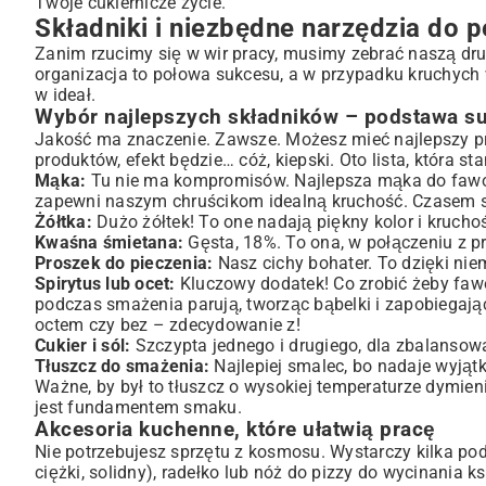
Twoje cukiernicze życie.
Wałkowanie i formowanie – jak uzyskać kształtne chruściki
Składniki i niezbędne narzędzia do 
Smażenie faworków proszkowych – złote i delikatne
Zanim rzucimy się w wir pracy, musimy zebrać naszą dru
Optymalna temperatura i technika smażenia
organizacja to połowa sukcesu, a w przypadku kruchych 
Odsączanie tłuszczu i studzenie
w ideał.
Dekorowanie i podawanie faworków – słodkie wykończe
Wybór najlepszych składników – podstawa s
Sposoby na puszysty cukier puder
Jakość ma znaczenie. Zawsze. Możesz mieć najlepszy prze
Pomysły na urozmaicenie smaku
produktów, efekt będzie… cóż, kiepski. Oto lista, która s
Mąka:
Tu nie ma kompromisów. Najlepsza mąka do fawork
Najczęściej popełniane błędy przy robieniu faworków i ja
zapewni naszym chruścikom idealną kruchość. Czasem się
Wariacje na temat faworków – od klasyki po nowoczesn
Żółtka:
Dużo żółtek! To one nadają piękny kolor i krucho
Faworki pieczone – lżejsza alternatywa
Kwaśna śmietana:
Gęsta, 18%. To ona, w połączeniu z pr
Proszek do pieczenia:
Eksperymentowanie ze smakami – cytryna, wanilia i inne
Nasz cichy bohater. To dzięki nie
Spirytus lub ocet:
Kluczowy dodatek! Co zrobić żeby fawor
Przechowywanie faworków – zachowaj świeżość na dłuż
podczas smażenia parują, tworząc bąbelki i zapobiegaj
Podsumowanie: Twoje domowe faworki – powód do du
octem czy bez – zdecydowanie z!
Cukier i sól:
Szczypta jednego i drugiego, dla zbalansow
Tłuszcz do smażenia:
Najlepiej smalec, bo nadaje wyjątk
Ważne, by był to tłuszcz o wysokiej temperaturze dymie
jest fundamentem smaku.
Akcesoria kuchenne, które ułatwią pracę
Nie potrzebujesz sprzętu z kosmosu. Wystarczy kilka pods
ciężki, solidny), radełko lub nóż do pizzy do wycinania k