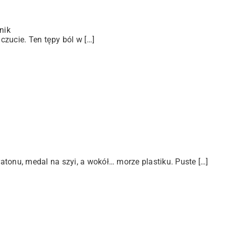
nik
zucie. Ten tępy ból w […]
tonu, medal na szyi, a wokół… morze plastiku. Puste […]