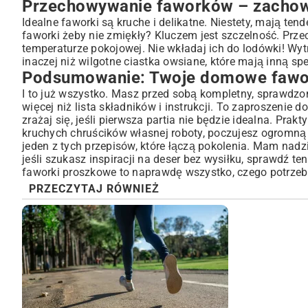
Przechowywanie faworków – zachowa
Idealne faworki są kruche i delikatne. Niestety, mają te
faworki żeby nie zmiękły? Kluczem jest szczelność. Prz
temperaturze pokojowej. Nie wkładaj ich do lodówki! Wy
inaczej niż wilgotne
ciastka owsiane
, które mają inną s
Podsumowanie: Twoje domowe fawo
I to już wszystko. Masz przed sobą kompletny, sprawdzon
więcej niż lista składników i instrukcji. To zaproszenie
zrażaj się, jeśli pierwsza partia nie będzie idealna. Prak
kruchych chruścików własnej roboty, poczujesz ogromną s
jeden z tych przepisów, które łączą pokolenia. Mam nad
jeśli szukasz inspiracji na deser bez wysiłku, sprawdź te
faworki proszkowe to naprawdę wszystko, czego potrzeb
PRZECZYTAJ RÓWNIEŻ