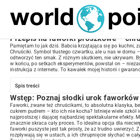
MARIUSZ ŁAMAGA
05.10.2025
SPORT
Przepis na faworki proszkowe – chru
Pamiętam to jak dziś. Babcia krzątająca się po kuchni, z
Chruściki. Symbol tłustego czwartku, ale u nas w domu –
odtworzyć ten smak. Z różnym skutkiem, nie ukrywam. Były
w końcu, po setkach eksperymentów, powstał on – niezawo
instrukcja z internetu. To kawałek mojej historii i gwara
Spis treści
Wstęp: Poznaj słodki urok faworkó
Wstęp: Poznaj słodki urok faworków proszkowych
Składniki i niezbędne narzędzia do perfekcyjnych fawor
Faworki, zwane też chruścikami, to absolutna klasyka, be
cukrem pudrem – kto ich nie kocha? Istnieje wiele szkół 
Wybór najlepszych składników – podstawa sukcesu
najprostszej i dającej najbardziej spektakularne efekty.
Akcesoria kuchenne, które ułatwią pracę
znacznie skraca cały proces. To idealna opcja dla niecie
Przygotowanie ciasta na faworki – krok po kroku
faworki puszyste jest tak prosty, że aż trudno uwierzyć
Tajemnice idealnie puszystego ciasta
rozpływają się w ustach, a ich chrupnięcie słychać w ca