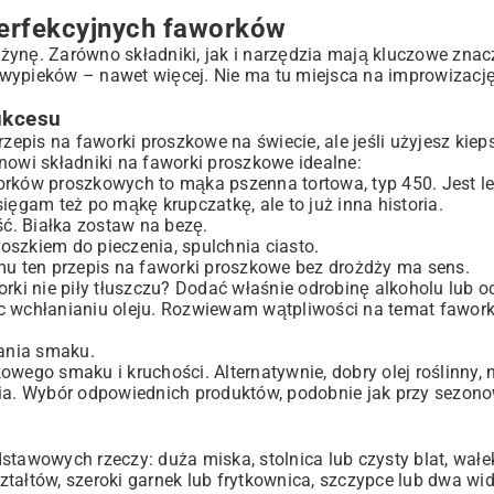
perfekcyjnych faworków
żynę. Zarówno składniki, jak i narzędzia mają kluczowe znac
wypieków – nawet więcej. Nie ma tu miejsca na improwizację,
nie
ukcesu
pis na faworki proszkowe na świecie, ale jeśli użyjesz kiep
tanowi składniki na faworki proszkowe idealne:
ów proszkowych to mąka pszenna tortowa, typ 450. Jest lek
k ich unikać
gam też po mąkę krupczatkę, ale to już inna historia.
ość
ść. Białka zostaw na bezę.
oszkiem do pieczenia, spulchnia ciasto.
mu ten przepis na faworki proszkowe bez drożdży ma sens.
ki nie piły tłuszczu? Dodać właśnie odrobinę alkoholu lub o
ej
ąc wchłanianiu oleju. Rozwiewam wątpliwości na temat fawork
my
ania smaku.
owego smaku i kruchości. Alternatywnie, dobry olej roślinny, 
nia. Wybór odpowiednich produktów, podobnie jak przy
sezono
tawowych rzeczy: duża miska, stolnica lub czysty blat, wałek
ształtów, szeroki garnek lub frytkownica, szczypce lub dwa wi