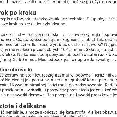
ia tłuszczu. Jeśli masz Thermomix, możesz go użyć do zagni
rok po kroku
rzepis na faworki proszkowe, ale też technika. Skup się, a efek
owe krok po kroku, by były idealne.
ukier i sól – przesiej do miski. To napowietrzy mąkę i sprawi
moment. Ciasto trzeba porządnie zagnieść i… ubić! Tak, dobrze
ie mechaniczne. Ile czasu wyrabiać ciasto na faworki? Najpie
aj w nie wałkiem przez dobrych 10-15 minut. Składaj na pół i
ietrza. Na koniec dodaj spirytus lub ocet i ostatni raz krótk
ajmniej 30-60 minut. Musi odpocząć. To naprawdę świetny prz
tne chruściki
ść zostaw na stolnicy, resztę trzymaj w lodówce. I teraz najwa
o! Najcieniej jak potrafisz, niemal na grubość kartki papieru.
enia. Używaj minimalnej ilości mąki do podsypywania. Radeł
y pasek natnij w środku i przewlecz przez niego jeden z końcó
epis na faworki domowe. Ten przepis na faworki proszkowe jes
ote i delikatne
ść genialnie, a może skończyć się katastrofą. Ale bez obaw, z