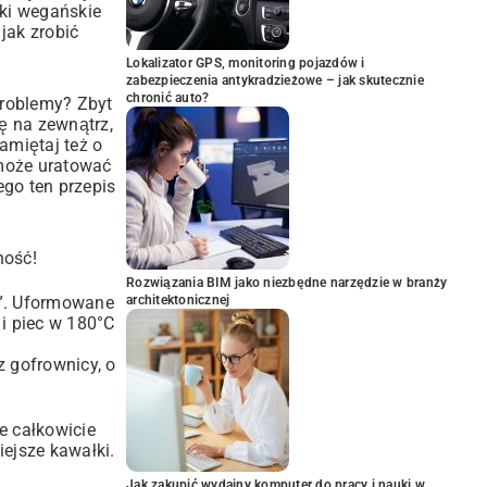
rki wegańskie
jak zrobić
Lokalizator GPS, monitoring pojazdów i
zabezpieczenia antykradzieżowe – jak skutecznie
chronić auto?
problemy? Zbyt
ię na zewnątrz,
amiętaj też o
 może uratować
ego ten przepis
ność!
Rozwiązania BIM jako niezbędne narzędzie w branży
t”. Uformowane
architektonicznej
i piec w 180°C
z gofrownicy, o
e całkowicie
iejsze kawałki.
Jak zakupić wydajny komputer do pracy i nauki w