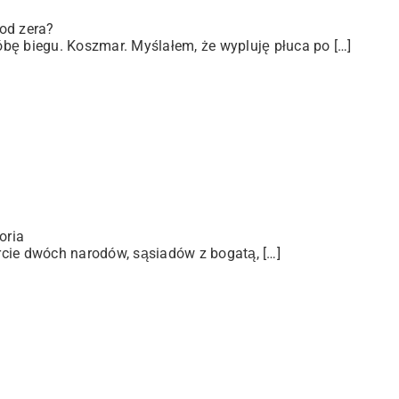
od zera?
bę biegu. Koszmar. Myślałem, że wypluję płuca po […]
oria
arcie dwóch narodów, sąsiadów z bogatą, […]