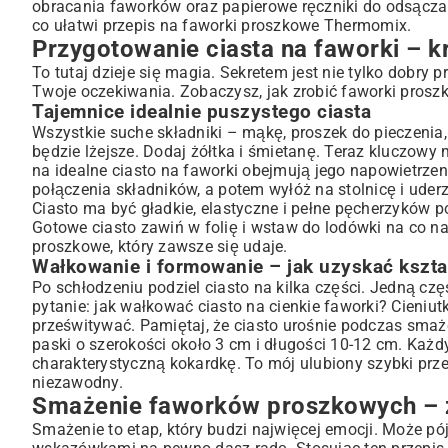
obracania faworków oraz papierowe ręczniki do odsączan
co ułatwi przepis na faworki proszkowe Thermomix.
Przygotowanie ciasta na faworki – k
To tutaj dzieje się magia. Sekretem jest nie tylko dobry p
Twoje oczekiwania. Zobaczysz, jak zrobić faworki proszk
Tajemnice idealnie puszystego ciasta
Wszystkie suche składniki – mąkę, proszek do pieczenia, c
będzie lżejsze. Dodaj żółtka i śmietanę. Teraz kluczowy 
na idealne ciasto na faworki obejmują jego napowietrzen
połączenia składników, a potem wyłóż na stolnicę i uderz
Ciasto ma być gładkie, elastyczne i pełne pęcherzyków pow
Gotowe ciasto zawiń w folię i wstaw do lodówki na co n
proszkowe, który zawsze się udaje.
Wałkowanie i formowanie – jak uzyskać kształ
Po schłodzeniu podziel ciasto na kilka części. Jedną czę
pytanie: jak wałkować ciasto na cienkie faworki? Cieniutk
prześwitywać. Pamiętaj, że ciasto urośnie podczas smaż
paski o szerokości około 3 cm i długości 10-12 cm. Każd
charakterystyczną kokardkę. To mój ulubiony szybki prz
niezawodny.
Smażenie faworków proszkowych – zł
Smażenie to etap, który budzi najwięcej emocji. Może pój