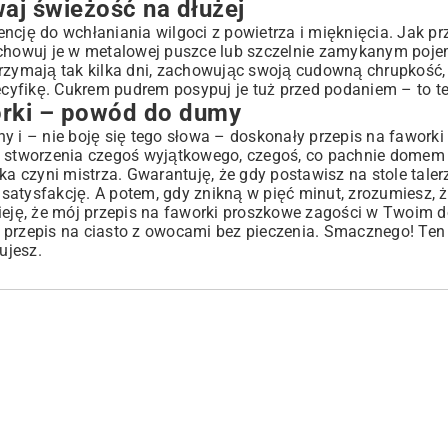
j świeżość na dłużej
ndencję do wchłaniania wilgoci z powietrza i mięknięcia. Jak 
echowuj je w metalowej puszce lub szczelnie zamykanym poje
trzymają tak kilka dni, zachowując swoją cudowną chrupkość,
pecyfikę. Cukrem pudrem posypuj je tuż przed podaniem – to 
rki – powód do dumy
y i – nie boję się tego słowa – doskonały przepis na fawork
 do stworzenia czegoś wyjątkowego, czegoś, co pachnie domem 
tyka czyni mistrza. Gwarantuję, że gdy postawisz na stole taler
atysfakcję. A potem, gdy znikną w pięć minut, zrozumiesz, ż
zieję, że mój przepis na faworki proszkowe zagości w Twoim d
n
przepis na ciasto z owocami bez pieczenia
. Smacznego! Ten 
ujesz.