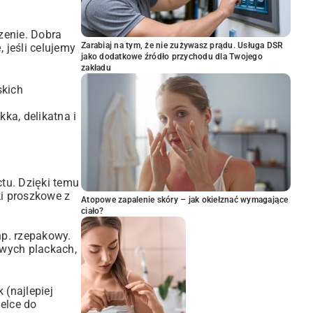
zenie. Dobra
Zarabiaj na tym, że nie zużywasz prądu. Usługa DSR
 jeśli celujemy
jako dodatkowe źródło przychodu dla Twojego
zakładu
skich
ka, delikatna i
ctu. Dzięki temu
i proszkowe z
Atopowe zapalenie skóry – jak okiełznać wymagające
ciało?
np. rzepakowy.
wych plackach
,
 (najlepiej
delce do