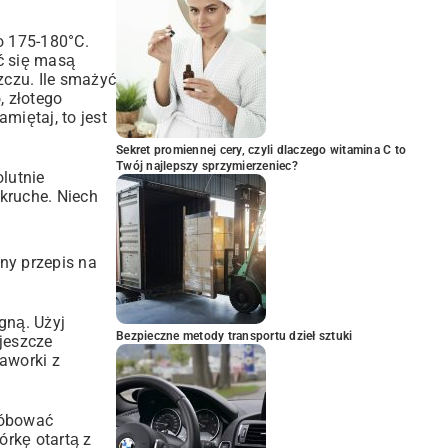
o 175-180°C.
ć się masą
zczu. Ile smażyć
, złotego
miętaj, to jest
Sekret promiennej cery, czyli dlaczego witamina C to
Twój najlepszy sprzymierzeniec?
lutnie
 kruche. Niech
lny przepis na
gną. Użyj
Bezpieczne metody transportu dzieł sztuki
jeszcze
aworki z
róbować
órkę otartą z