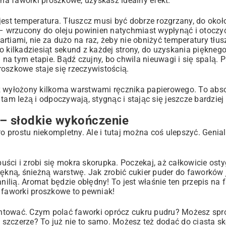
a faworki proszkowe, uzyskasz idealny efekt.
jest temperatura. Tłuszcz musi być dobrze rozgrzany, do okoł
a – wrzucony do oleju powinien natychmiast wypłynąć i otoczy
tiami, nie za dużo na raz, żeby nie obniżyć temperatury tłus
 kilkadziesiąt sekund z każdej strony, do uzyskania pięknego
 tym etapie. Bądź czujny, bo chwila nieuwagi i się spalą. Pa
oszkowe staje się rzeczywistością.
z wyłożony kilkoma warstwami ręcznika papierowego. To abso
tam leżą i odpoczywają, stygnąc i stając się jeszcze bardziej
– słodkie wykończenie
Po prostu niekompletny. Ale i tutaj można coś ulepszyć. Genia
puści i zrobi się mokra skorupka. Poczekaj, aż całkowicie osty
iękną, śnieżną warstwę. Jak zrobić cukier puder do faworków 
lią. Aromat będzie obłędny! To jest właśnie ten przepis na f
a faworki proszkowe to pewniak!
entować. Czym polać faworki oprócz cukru pudru? Możesz sp
e szczerze? To już nie to samo. Możesz też dodać do ciasta sk