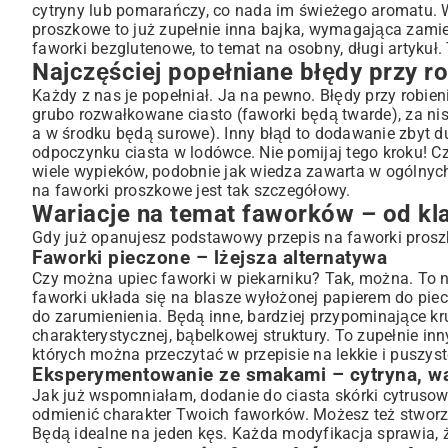
cytryny lub pomarańczy, co nada im świeżego aromatu. 
proszkowe to już zupełnie inna bajka, wymagająca zamien
faworki bezglutenowe, to temat na osobny, długi artykuł.
Najczęściej popełniane błędy przy ro
Każdy z nas je popełniał. Ja na pewno. Błędy przy robie
grubo rozwałkowane ciasto (faworki będą twarde), za nisk
a w środku będą surowe). Inny błąd to dodawanie zbyt duż
odpoczynku ciasta w lodówce. Nie pomijaj tego kroku! C
wiele wypieków, podobnie jak wiedza zawarta w ogólnyc
na faworki proszkowe jest tak szczegółowy.
Wariacje na temat faworków – od k
Gdy już opanujesz podstawowy przepis na faworki prosz
Faworki pieczone – lżejsza alternatywa
Czy można upiec faworki w piekarniku? Tak, można. To n
faworki układa się na blasze wyłożonej papierem do pie
do zarumienienia. Będą inne, bardziej przypominające kr
charakterystycznej, bąbelkowej struktury. To zupełnie i
których można przeczytać w
przepisie na lekkie i puszyst
Eksperymentowanie ze smakami – cytryna, wan
Jak już wspomniałam, dodanie do ciasta skórki cytruso
odmienić charakter Twoich faworków. Możesz też stworzyć
Będą idealne na jeden kęs. Każda modyfikacja sprawia, ż