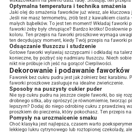
wskazówkami na pewno dasz radę. Stosując ten przepis n
Optymalna temperatura i technika smażenia
Jaki olej do smażenia faworków już wiesz, ale kluczowa 
Jeśli nie masz termometru, zrób test z kawałkiem ciast
małych bąbelków. To jest ten moment! Wkładaj faworki par
faworki żeby były chrupiące? Bardzo krótko! Dosłownie po
koloru. Ten przepis na faworki proszkowe wymaga uwagi na
ten decydujący moment, kiedy Twój przepis na faworki pr
Odsączanie tłuszczu i studzenie
Gotowe faworki wyławiaj szczypcami i odkładaj na taler
konieczne, by pozbyć się nadmiaru tłuszczu. Niech sobie 
nikt nie próbuje ich jeść na gorąco! Cierpliwości.
Dekorowanie i podawanie faworków 
Faworek bez cukru pudru jest jak żołnierz bez karabinu. 
faworki proszkowe zasługuje na idealne zwieńczenie.
Sposoby na puszysty cukier puder
Nie syp cukru pudru na jeszcze ciepłe faworki, bo się roz
drobnego sitka, aby oprószyć je równomiernie, tworząc p
lepszym? Dodaj do niego odrobinę cukru z prawdziwą wani
proszkiem do pieczenia, który pokochasz. Ten przepis n
Pomysły na urozmaicenie smaku
Choć klasyka jest najlepsza, czasem warto poeksperym
lekkiego lukru cytrynowego lub roztopionej czekolady, al