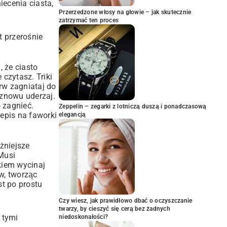
ecenia ciasta,
Przerzedzone włosy na głowie – jak skutecznie
zatrzymać ten proces
t przerośnie
, że ciasto
 czytasz. Triki
rw zagniataj do
 znowu uderzaj.
o zagnieć.
Zeppelin – zegarki z lotniczą duszą i ponadczasową
epis na faworki
elegancją
żniejsze
 Musi
kiem wycinaj
w, tworząc
t po prostu
Czy wiesz, jak prawidłowo dbać o oczyszczanie
twarzy, by cieszyć się cerą bez żadnych
 tymi
niedoskonałości?