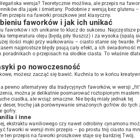
Wegańska wersja? Teoretycznie możliwa, ale przepis na fawo
ników dla jajek i śmietany. Podobnie z wersją bez glutenu – 
 Ten przepis na faworki proszkowe jest klasyczny.
bieniu faworków i jak ich unikać
niu faworków i ich unikanie to klucz do sukcesu. Najczęstsze 
a temperatura oleju (będą piły tłuszcz) i za wysoka (spalą s
ej ilości mąki przy wałkowaniu – ciasto stanie się twarde. P
zasem najprostsze błędy psują cały efekt, a ich świadomość
h poradnikach o
przepisach na słodkie ciasta
. To właśnie dlat
lasyki po nowoczesność
kowe, możesz zacząć się bawić. Kuchnia to w końcu kreatyw
a pewno alternatywy dla tradycyjnych faworków, w wersji „fi
czenia, można je delikatnie posmarować roztopionym masłem 
uche ciastka, ale wciąż smaczne. Nie będą miały jednak tej
nny deser, trochę jak porównywanie smażonych gofrów do tych 
e gofry
.
ilia i inne
wej, ekstraktu waniliowego czy nawet odrobiny cynamonu moż
 faworki w wersji mini przepis – po prostu tnij ciasto na mn
e ten przepis na faworki proszkowe staje się bardziej Twój.