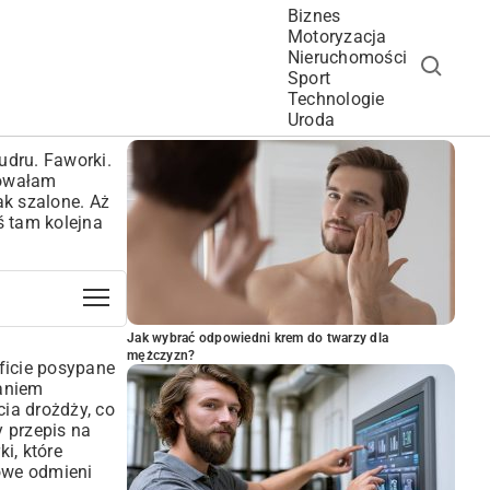
Biznes
Motoryzacja
Nieruchomości
Sport
Technologie
POPULARNE ARTYKUŁY
Uroda
udru. Faworki.
bowałam
ak szalone. Aż
ś tam kolejna
Jak wybrać odpowiedni krem do twarzy dla
mężczyzn?
bficie posypane
daniem
cia drożdży, co
y przepis na
i, które
kowe odmieni