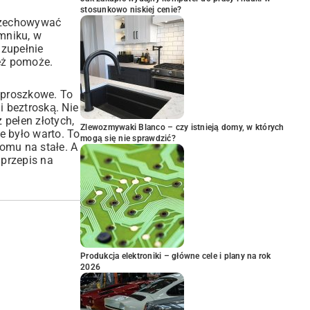
stosunkowo niskiej cenie?
przechowywać
mniku, w
 zupełnie
też pomoże.
i proszkowe. To
i beztroską. Nie
z pełen złotych,
Zlewozmywaki Blanco – czy istnieją domy, w których
e było warto. To
mogą się nie sprawdzić?
omu na stałe. A
przepis na
Produkcja elektroniki – główne cele i plany na rok
2026