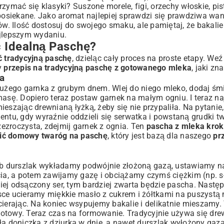
zymać się klasyki? Suszone morele, figi, orzechy włoskie, pis
 posiekane. Jako aromat najlepiej sprawdzi się prawdziwa wani
ów. Ilość dostosuj do swojego smaku, ale pamiętaj, że bakalie
jlepszym wydaniu.
ć Idealną Paschę?
ć tradycyjną paschę
, dzieląc cały proces na proste etapy. Weź
zy
przepis na tradycyjną paschę z gotowanego mleka
, jaki zn
a
dużego garnka z grubym dnem. Wlej do niego mleko, dodaj śmi
masę. Dopiero teraz postaw garnek na małym ogniu. I teraz na
eszając drewnianą łyżką, żeby się nie przypaliła. Na pytanie
ntu, gdy wyraźnie oddzieli się serwatka i powstaną grudki t
ezroczysta, zdejmij garnek z ognia. Ten
pascha z mleka krok
bić domowy twaróg na paschę
, który jest bazą dla naszego
pr
lub durszlak wykładamy podwójnie złożoną gazą, ustawiamy n
a, a potem zawijamy gazę i obciążamy czymś ciężkim (np. s
epiej odsączony ser, tym bardziej zwarta będzie pascha. Nastę
sce ucieramy miękkie masło z cukrem i żółtkami na puszystą
cierając. Na koniec wsypujemy bakalie i delikatnie mieszamy.
gotowy. Teraz czas na formowanie. Tradycyjnie używa się dre
ła doniczka z dziurką w dnie, a nawet durszlak wyłożony gazą