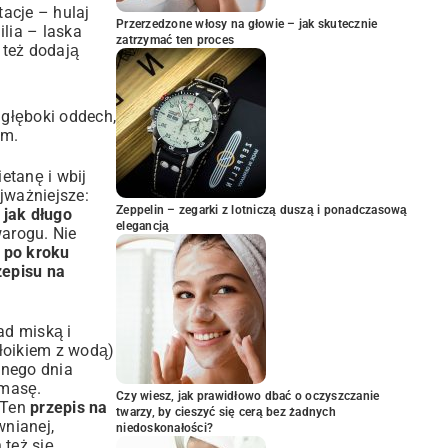
tacje – hulaj
Przerzedzone włosy na głowie – jak skutecznie
lia – laska
zatrzymać ten proces
 też dodają
 głęboki oddech,
am.
etanę i wbij
jważniejsze:
Zeppelin – zegarki z lotniczą duszą i ponadczasową
,
jak długo
elegancją
warogu. Nie
 po kroku
zepisu na
ad miską i
łoikiem z wodą)
pnego dnia
 masę.
Czy wiesz, jak prawidłowo dbać o oczyszczanie
 Ten
przepis na
twarzy, by cieszyć się cerą bez żadnych
wnianej,
niedoskonałości?
 też się