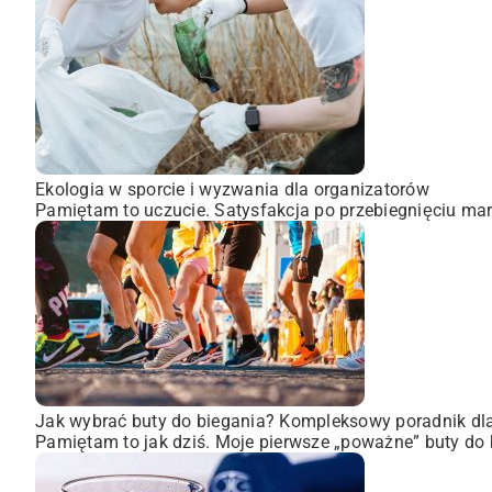
Ekologia w sporcie i wyzwania dla organizatorów
Pamiętam to uczucie. Satysfakcja po przebiegnięciu mara
Jak wybrać buty do biegania? Kompleksowy poradnik dl
Pamiętam to jak dziś. Moje pierwsze „poważne” buty do 