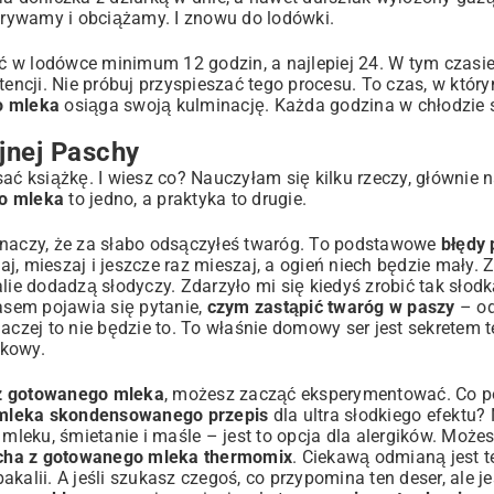
rywamy i obciążamy. I znowu do lodówki.
zić w lodówce minimum 12 godzin, a najlepiej 24. W tym czasi
encji. Nie próbuj przyspieszać tego procesu. To czas, w który
o mleka
osiąga swoją kulminację. Każda godzina w chłodzie s
jnej Paschy
sać książkę. I wiesz co? Nauczyłam się kilku rzeczy, głównie 
go mleka
to jedno, a praktyka to drugie.
znaczy, że za słabo odsączyłeś twaróg. To podstawowe
błędy 
j, mieszaj i jeszcze raz mieszaj, a ogień niech będzie mały. 
lie dodadzą słodyczy. Zdarzyło mi się kiedyś zrobić tak słodką
zasem pojawia się pytanie,
czym zastąpić twaróg w paszy
– od
aczej to nie będzie to. To właśnie domowy ser jest sekretem t
tkowy.
 z gotowanego mleka
, możesz zacząć eksperymentować. Co p
mleka skondensowanego przepis
dla ultra słodkiego efektu? 
a mleku, śmietanie i maśle – jest to opcja dla alergików. Możes
cha z gotowanego mleka thermomix
. Ciekawą odmianą jest 
bakalii. A jeśli szukasz czegoś, co przypomina ten deser, ale je