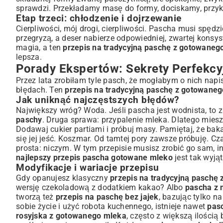
sprawdzi. Przekładamy masę do formy, dociskamy, przyk
Etap trzeci: chłodzenie i dojrzewanie
Cierpliwości, mój drogi, cierpliwości. Pascha musi spęd
przegryzą, a deser nabierze odpowiedniej, zwartej konsyst
magia, a ten
przepis na tradycyjną paschę z gotowaneg
lepsza.
Porady Ekspertów: Sekrety Perfekcy
Przez lata zrobiłam tyle pasch, że mogłabym o nich napi
błędach. Ten
przepis na tradycyjną paschę z gotowane
Jak uniknąć najczęstszych błędów?
Największy wróg? Woda. Jeśli pascha jest wodnista, to 
paschy
. Druga sprawa: przypalenie mleka. Dlatego miesza
Dodawaj cukier partiami i próbuj masy. Pamiętaj, że baka
się jej jeść. Koszmar. Od tamtej pory zawsze próbuję. C
prosta: niczym. W tym przepisie musisz zrobić go sam, in
najlepszy przepis pascha gotowane mleko
jest tak wyją
Modyfikacje i wariacje przepisu
Gdy opanujesz klasyczny
przepis na tradycyjną paschę
wersję czekoladową z dodatkiem kakao? Albo
pascha z 
tworzą też
przepis na paschę bez jajek
, bazując tylko n
sobie życie i użyć robota kuchennego, istnieje nawet
pas
rosyjska z gotowanego mleka
, często z większą ilością 