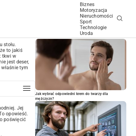
Biznes
Motoryzacja
Nieruchomości
Sport
Technologie
POPULARNE ARTYKUŁY
Uroda
 stołu.
e to jakiś
t tkwi w
ie jest deser,
I właśnie tym
Jak wybrać odpowiedni krem do twarzy dla
mężczyzn?
odniej. Jej
 To opowieść.
to poświęcić