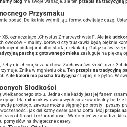
inarny blog
ma swoje wariacje, ale ten
przepis na tradycyjną 
anocnego Przysmaku
knie podać. Delikatnie wyjmij ją z formy, odwijając gazę. Usta
ery XB, oznaczające „Chrystus Zmartwychwstał”. Ale
jak udeko
h owoców – maliny, borówki czy truskawki będą pięknie kon
iekanymi pistacjami albo startą czekoladą. Gałązka świeżej m
radycyjną paschę z gotowanego mleka
zasługuje na piękną o
, żeby nie chłonęła zapachów. Zachowa świeżość przez 3-4 dn
trzymuje. Znika w mgnieniu oka. Ten
przepis na tradycyjną p
ał. A
ile kalorii ma pascha tradycyjna
? Lepiej nie pytać. W świ
nocnych Słodkości
ą wielkanocnego stołu. Jednak nie każdy jest jej fanem (znam
ne opcje. Dla miłośników owocowych smaków idealny będzie l
aprawdę prostego, zawsze można sięgnąć po
prosty i pyszny pr
woczesności, jak delikatny
deser panna cotta
. Mój
przepis na
o czas obfitości i różnorodności. Warto mieć w zanadrzu kilka
elu pomysłów na świąteczne desery.