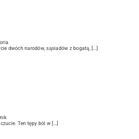
oria
arcie dwóch narodów, sąsiadów z bogatą, […]
nik
zucie. Ten tępy ból w […]