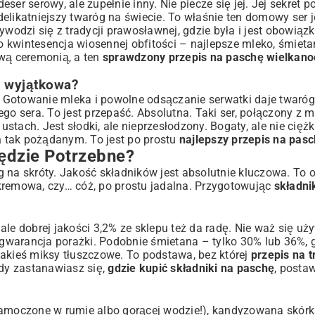
er serowy, ale zupełnie inny. Nie piecze się jej. Jej sekret p
elikatniejszy twaróg na świecie. To właśnie ten domowy ser 
ywodzi się z tradycji prawosławnej, gdzie była i jest obowią
o kwintesencja wiosennej obfitości – najlepsze mleko, śmietan
iwą ceremonią, a ten
sprawdzony przepis na paschę wielkan
k wyjątkowa?
Gotowanie mleka i powolne odsączanie serwatki daje twaróg 
go sera. To jest przepaść. Absolutna. Taki ser, połączony z 
ustach. Jest słodki, ale nieprzesłodzony. Bogaty, ale nie ciężk
u
a
tak pożądanym. To jest po prostu
najlepszy przepis na pas
ędzie Potrzebne?
 na skróty. Jakość składników jest absolutnie kluczowa. To 
kremowa, czy… cóż, po prostu jadalna. Przygotowując
składni
, ale dobrej jakości 3,2% ze sklepu też da radę. Nie waż się 
i gwarancja porażki. Podobnie śmietana – tylko 30% lub 36%, g
jakieś miksy tłuszczowe. To podstawa, bez której
przepis na t
dy zastanawiasz się,
gdzie kupić składniki na paschę
, postaw
 namoczone w rumie albo gorącej wodzie!), kandyzowana skór