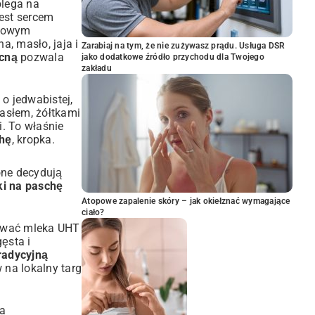
olega na
jest sercem
zkowym
a, masło, jaja i
Zarabiaj na tym, że nie zużywasz prądu. Usługa DSR
ocną
pozwala
jako dodatkowe źródło przychodu dla Twojego
zakładu
o jedwabistej,
masłem, żółtkami
i. To właśnie
chę
, kropka.
one decydują
ki na paschę
Atopowe zapalenie skóry – jak okiełznać wymagające
ciało?
używać mleka UHT
ęsta i
radycyjną
 na lokalny targ
ka