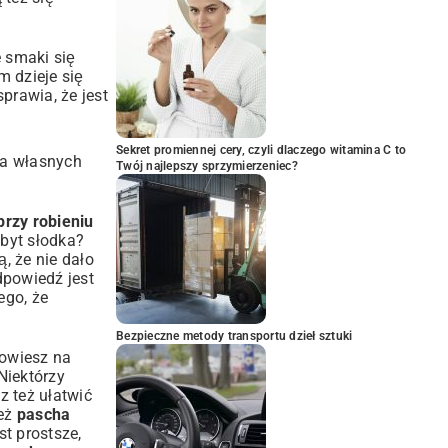
e smaki się
m dzieje się
prawia, że jest
Sekret promiennej cery, czyli dlaczego witamina C to
na własnych
Twój najlepszy sprzymierzeniec?
przy robieniu
Zbyt słodka?
, że nie dało
powiedź jest
ego, że
Bezpieczne metody transportu dzieł sztuki
owiesz na
Niektórzy
z też ułatwić
też
pascha
st prostsze,