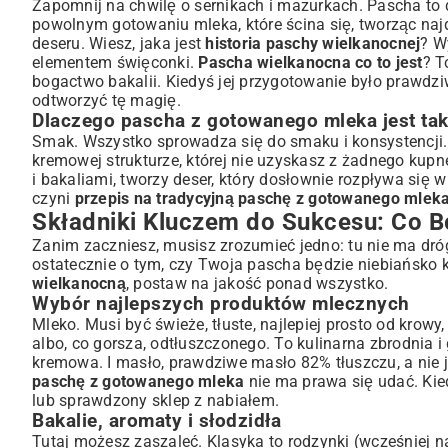
Zapomnij na chwilę o sernikach i mazurkach. Pascha to des
Przepis Krok po Kroku: Jak Stworzyć Idealną Paschę?
powolnym gotowaniu mleka, które ścina się, tworząc najd
deseru. Wiesz, jaka jest
historia paschy wielkanocnej
? W
Etap pierwszy: przygotowanie twarogu z mleka
elementem święconki.
Pascha wielkanocna co to jest
? T
Etap drugi: łączenie masy i formowanie
bogactwo bakalii. Kiedyś jej przygotowanie było prawdz
Etap trzeci: chłodzenie i dojrzewanie
odtworzyć tę magię.
Porady Ekspertów: Sekrety Perfekcyjnej Paschy
Dlaczego pascha z gotowanego mleka jest ta
Jak uniknąć najczęstszych błędów?
Smak. Wszystko sprowadza się do smaku i konsystencji. 
kremowej strukturze, której nie uzyskasz z żadnego kupne
Modyfikacje i wariacje przepisu
i bakaliami, tworzy deser, który dosłownie rozpływa się w 
Podawanie i Przechowywanie Wielkanocnego Przysmak
czyni
przepis na tradycyjną paschę z gotowanego mlek
Pomysły na dekorację paschy
Składniki Kluczem do Sukcesu: Co B
Jak długo pascha zachowuje świeżość?
Zanim zaczniesz, musisz zrozumieć jedno: tu nie ma dróg
Pascha w Kontekście Innych Wielkanocnych Słodkości
ostatecznie o tym, czy Twoja pascha będzie niebiańsko 
Podsumowanie: Celebracja Tradycji na Twoim Stole
wielkanocną
, postaw na jakość ponad wszystko.
Wybór najlepszych produktów mlecznych
Mleko. Musi być świeże, tłuste, najlepiej prosto od krowy
albo, co gorsza, odtłuszczonego. To kulinarna zbrodnia 
kremowa. I masło, prawdziwe masło 82% tłuszczu, a nie 
paschę z gotowanego mleka
nie ma prawa się udać. Kie
lub sprawdzony sklep z nabiałem.
Bakalie, aromaty i słodzidła
Tutaj możesz zaszaleć. Klasyka to rodzynki (wcześniej