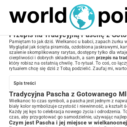
MARIUSZ ŁAMAGA
04.10.2025
SPORT
Przepis na Tradycyjną Paschę z Go
Pamiętam to jak dziś. Wielkanoc u babci, zapach żurku w
Wyglądał jak ścięta piramida, ozdobiona jaskrawymi, ka
szalenie skomplikowany rarytas, dostępny tylko dla wta
cierpliwości i dobrych składnikach, a sam
przepis na tr
który robisz na ostatnią chwilę. To rytuał. To coś, co łą
rytuałem chcę się dziś z Tobą podzielić. Zaufaj mi, warto
Spis treści
Tradycyjna Pascha z Gotowanego M
Tradycyjna Pascha z Gotowanego Mleka: Wielkanocny 
Czym jest Pascha i jej miejsce w wielkanocnej tradycji?
Wielkanoc to czas symboli, a pascha jest jednym z najwa
biały kolor symbolizuje czystość i niewinność, a kształt 
Dlaczego pascha z gotowanego mleka jest tak wyjątkowa?
Każdy jej kęs to celebracja nowego życia i odrodzenia. T
Składniki Kluczem do Sukcesu: Co Będzie Potrzebne?
czas, aby przygotować go samodzielnie, używając najle
Wybór najlepszych produktów mlecznych
Czym jest Pascha i jej miejsce w wielkanocnej
Bakalie, aromaty i słodzidła