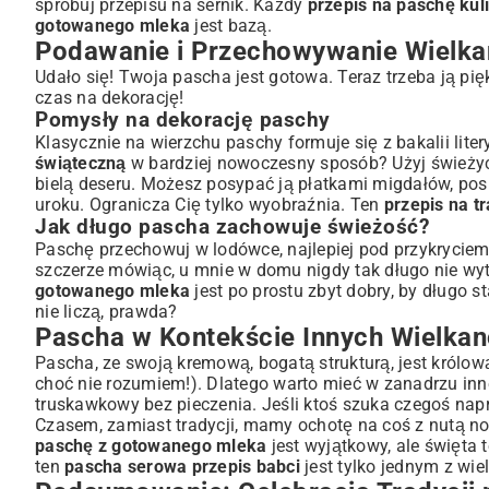
spróbuj
przepisu na sernik
. Każdy
przepis na paschę kul
gotowanego mleka
jest bazą.
Podawanie i Przechowywanie Wielk
Udało się! Twoja pascha jest gotowa. Teraz trzeba ją pię
czas na dekorację!
Pomysły na dekorację paschy
Klasycznie na wierzchu paschy formuje się z bakalii lit
świąteczną
w bardziej nowoczesny sposób? Użyj świeżyc
bielą deseru. Możesz posypać ją płatkami migdałów, pos
uroku. Ogranicza Cię tylko wyobraźnia. Ten
przepis na t
Jak długo pascha zachowuje świeżość?
Paschę przechowuj w lodówce, najlepiej pod przykryciem
szczerze mówiąc, u mnie w domu nigdy tak długo nie wy
gotowanego mleka
jest po prostu zbyt dobry, by długo st
nie liczą, prawda?
Pascha w Kontekście Innych Wielka
Pascha, ze swoją kremową, bogatą strukturą, jest królow
choć nie rozumiem!). Dlatego warto mieć w zanadrzu in
truskawkowy bez pieczenia
. Jeśli ktoś szuka czegoś n
Czasem, zamiast tradycji, mamy ochotę na coś z nutą no
paschę z gotowanego mleka
jest wyjątkowy, ale święta t
ten
pascha serowa przepis babci
jest tylko jednym z wi