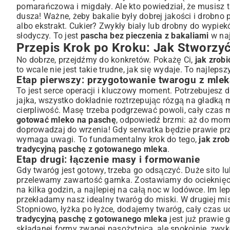
pomarańczowa i migdały. Ale kto powiedział, że musisz tr
dusza! Ważne, żeby bakalie były dobrej jakości i drobno
albo ekstrakt. Cukier? Zwykły biały lub drobny do wypiek
słodyczy. To jest
pascha bez pieczenia z bakaliami
w na
Przepis Krok po Kroku: Jak Stworzy
No dobrze, przejdźmy do konkretów. Pokażę Ci,
jak zrobi
to wcale nie jest takie trudne, jak się wydaje. To najleps
Etap pierwszy: przygotowanie twarogu z mlek
To jest serce operacji i kluczowy moment. Potrzebujesz 
jajka, wszystko dokładnie roztrzepując rózgą na gładką 
cierpliwość. Masę trzeba podgrzewać powoli, cały czas mi
gotować mleko na paschę
, odpowiedź brzmi: aż do mome
doprowadzaj do wrzenia! Gdy serwatka będzie prawie prz
wymaga uwagi. To fundamentalny krok do tego,
jak zro
tradycyjną paschę z gotowanego mleka
.
Etap drugi: łączenie masy i formowanie
Gdy twaróg jest gotowy, trzeba go odsączyć. Duże sito 
przelewamy zawartość garnka. Zostawiamy do ocieknięci
na kilka godzin, a najlepiej na całą noc w lodówce. Im l
przekładamy nasz idealny twaróg do miski. W drugiej mi
Stopniowo, łyżka po łyżce, dodajemy twaróg, cały czas u
tradycyjną paschę z gotowanego mleka
jest już prawie 
składanej formy zwanej pasożytnicą, ale spokojnie, zwyk