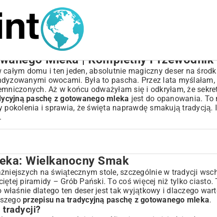
towanego Mleka | Kompletny Przewodnik
 całym domu i ten jeden, absolutnie magiczny deser na środku
ndyzowanymi owocami. Była to pascha. Przez lata myślałam, ż
jemniczonych. Aż w końcu odważyłam się i odkryłam, że sekre
adycyjną paschę z gotowanego mleka
jest do opanowania. To n
czy pokolenia i sprawia, że święta naprawdę smakują tradycją. 
.
leka: Wielkanocny Smak
Smak
żniejszych na świątecznym stole, szczególnie w tradycji wsch
ściętej piramidy – Grób Pański. To coś więcej niż tylko ciasto.
o właśnie dlatego ten deser jest tak wyjątkowy i dlaczego war
pszego
przepisu na tradycyjną paschę z gotowanego mleka
.
 tradycji?