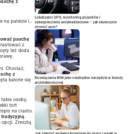
paschę z
Lokalizator GPS, monitoring pojazdów i
w na paterze i…
zabezpieczenia antykradzieżowe – jak skutecznie
chronić auto?
rować paschę
trastować z
ięty też doda
prawę.
i. Chociaż,
aschę z
Rozwiązania BIM jako niezbędne narzędzie w branży
ęta kalorie się
architektonicznej
 takie osoby,
ekki
tort
zepis na ciasto
.
 tradycyjną
 opcji. Zresztą
Jak zakupić wydajny komputer do pracy i nauki w