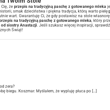
na Twoim Stole
 Cię, że
przepis na tradycyjną paschę z gotowanego mleka
je
istorii, smak dzieciństwa i piękna tradycja, którą warto pielę
utnie wart. Gwarantuję Ci, że gdy postawisz na stole własnor
przepis na tradycyjną paschę z gotowanego mleka
, który prz
od siostry Anastazji
. Jeśli szukasz więcej inspiracji, sprawdź
znych Świąt!
od zera?
bę biegu. Koszmar. Myślałem, że wypluję płuca po […]