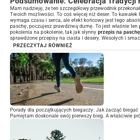
Podsumowanie: Celebracja Tradycji 
Mam nadzieję, że ten szczegółowy przewodnik przekonał
Twoich możliwości. To coś więcej niż deser. To kawałek h
wymaga czasu i serca, ale efekt końcowy jest tego absol
paschę, poczujesz prawdziwą dumę. To jest właśnie ten
pokolenia na pokolenie, tak jak słynny
przepis na paschę 
sprawdzone przepisy na ciasta i desery
. Wesołych i smac
PRZECZYTAJ RÓWNIEŻ
Porady dla początkujących biegaczy: Jak zacząć biegać 
Pamiętam doskonale swój pierwszy bieg. A właściwie pró