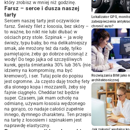
który zrobisz w mniej niż godzinę.
Farsz – serce i dusza naszej
tarty
Lokalizator GPS, monito
Sercem naszej tarty jest oczywiście
zabezpieczenia antykra
farsz. Świeży filet z łososia, bez skóry –
chronić auto?
to ważne, bo nikt nie lubi dłubać w
ościach przy stole. Szpinak – ja wolę
świeży, typu baby, bo ma delikatniejszy
smak, ale mrożony też da radę, tylko
pamiętajcie, żeby go dobrze odcisnąć z
wody! Do tego jajka od szczęśliwych
kurek, gęsta śmietanka 30% lub 36% (nie
idziemy na kompromisy, ma być
kremowo!), i ser. Tutaj pole do popisu
Rozwiązania BIM jako n
architektonicznej
jest ogromne. Ja często daję trochę fety
dla słonego kopa i mozzarelli, żeby się
fajnie ciągnęło. Cheddar też będzie
super. Czasem, jak mam ochotę na
odmianę, używam łososia wędzonego
na gorąco, co nadaje całości zupełnie
innego, dymnego charakteru. Ten przepis
na tartę z łososiem i szpinakiem jest
naprawdę elastyczny.
Jak zakupić wydajny ko