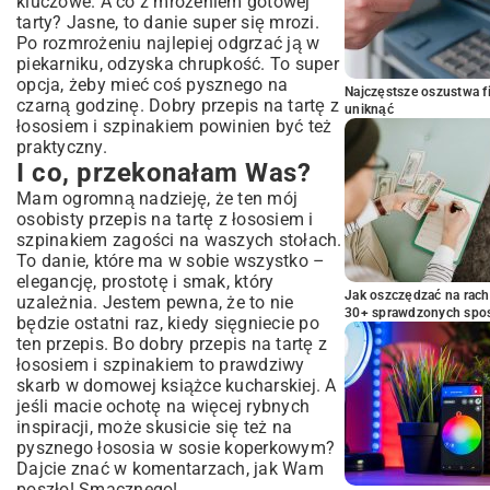
kluczowe. A co z mrożeniem gotowej
tarty? Jasne, to danie super się mrozi.
Po rozmrożeniu najlepiej odgrzać ją w
piekarniku, odzyska chrupkość. To super
opcja, żeby mieć coś pysznego na
Najczęstsze oszustwa f
czarną godzinę. Dobry przepis na tartę z
uniknąć
łososiem i szpinakiem powinien być też
praktyczny.
I co, przekonałam Was?
Mam ogromną nadzieję, że ten mój
osobisty przepis na tartę z łososiem i
szpinakiem zagości na waszych stołach.
To danie, które ma w sobie wszystko –
elegancję, prostotę i smak, który
Jak oszczędzać na rac
uzależnia. Jestem pewna, że to nie
30+ sprawdzonych sp
będzie ostatni raz, kiedy sięgniecie po
ten przepis. Bo dobry przepis na tartę z
łososiem i szpinakiem to prawdziwy
skarb w domowej książce kucharskiej. A
jeśli macie ochotę na więcej rybnych
inspiracji, może skusicie się też na
pysznego
łososia w sosie koperkowym
?
Dajcie znać w komentarzach, jak Wam
poszło! Smacznego!