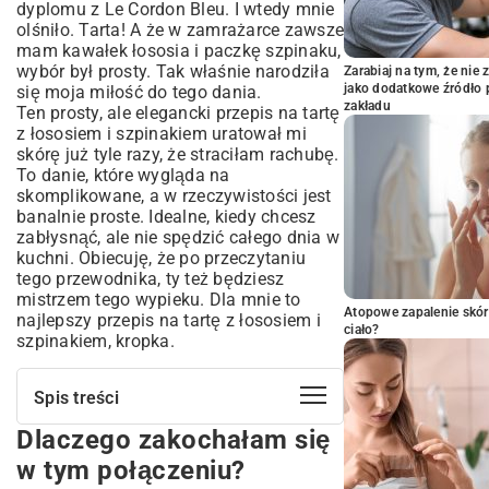
dyplomu z Le Cordon Bleu. I wtedy mnie
olśniło. Tarta! A że w zamrażarce zawsze
mam kawałek łososia i paczkę szpinaku,
wybór był prosty. Tak właśnie narodziła
Zarabiaj na tym, że ni
jako dodatkowe źródło 
się moja miłość do tego dania.
zakładu
Ten prosty, ale elegancki przepis na tartę
z łososiem i szpinakiem uratował mi
skórę już tyle razy, że straciłam rachubę.
To danie, które wygląda na
skomplikowane, a w rzeczywistości jest
banalnie proste. Idealne, kiedy chcesz
zabłysnąć, ale nie spędzić całego dnia w
kuchni. Obiecuję, że po przeczytaniu
tego przewodnika, ty też będziesz
mistrzem tego wypieku. Dla mnie to
Atopowe zapalenie skór
najlepszy przepis na tartę z łososiem i
ciało?
szpinakiem, kropka.
Spis treści
Dlaczego zakochałam się
Dlaczego zakochałam się w tym
połączeniu?
w tym połączeniu?
Zbieramy ekipę, czyli co będzie