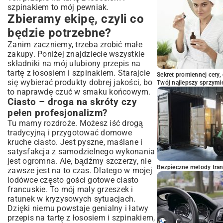
szpinakiem to mój pewniak.
Zbieramy ekipę, czyli co
będzie potrzebne?
Zanim zaczniemy, trzeba zrobić małe
zakupy. Poniżej znajdziecie wszystkie
składniki na mój ulubiony przepis na
tartę z łososiem i szpinakiem. Starajcie
Sekret promiennej cery,
się wybierać produkty dobrej jakości, bo
Twój najlepszy sprzymi
to naprawdę czuć w smaku końcowym.
Ciasto – droga na skróty czy
pełen profesjonalizm?
Tu mamy rozdroże. Możesz iść drogą
tradycyjną i przygotować domowe
kruche ciasto
. Jest pyszne, maślane i
satysfakcja z samodzielnego wykonania
jest ogromna. Ale, bądźmy szczerzy, nie
Bezpieczne metody trans
zawsze jest na to czas. Dlatego w mojej
lodówce często gości gotowe ciasto
francuskie. To mój mały grzeszek i
ratunek w kryzysowych sytuacjach.
Dzięki niemu powstaje genialny i łatwy
przepis na tartę z łososiem i szpinakiem,