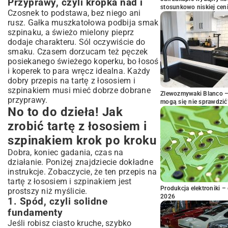
Przyprawy, czyli kropka nad i
stosunkowo niskiej cen
Czosnek to podstawa, bez niego ani
rusz. Gałka muszkatołowa podbija smak
szpinaku, a świeżo mielony pieprz
dodaje charakteru. Sól oczywiście do
smaku. Czasem dorzucam też pęczek
posiekanego świeżego koperku, bo łosoś
i koperek to para wręcz idealna. Każdy
dobry przepis na tartę z łososiem i
szpinakiem musi mieć dobrze dobrane
Zlewozmywaki Blanco – 
przyprawy.
mogą się nie sprawdzić
No to do dzieła! Jak
zrobić tartę z łososiem i
szpinakiem krok po kroku
Dobra, koniec gadania, czas na
działanie. Poniżej znajdziecie dokładne
instrukcje. Zobaczycie, że ten przepis na
tartę z łososiem i szpinakiem jest
Produkcja elektroniki – 
prostszy niż myślicie.
2026
1. Spód, czyli solidne
fundamenty
Jeśli robisz ciasto kruche, szybko