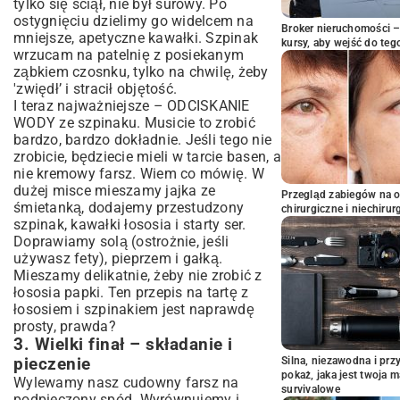
tylko się ściął, nie był surowy. Po
ostygnięciu dzielimy go widelcem na
Broker nieruchomości – 
mniejsze, apetyczne kawałki. Szpinak
kursy, aby wejść do teg
wrzucam na patelnię z posiekanym
ząbkiem czosnku, tylko na chwilę, żeby
'zwiędł’ i stracił objętość.
I teraz najważniejsze – ODCISKANIE
WODY ze szpinaku. Musicie to zrobić
bardzo, bardzo dokładnie. Jeśli tego nie
zrobicie, będziecie mieli w tarcie basen, a
nie kremowy farsz. Wiem co mówię. W
dużej misce mieszamy jajka ze
Przegląd zabiegów na 
śmietanką, dodajemy przestudzony
chirurgiczne i niechirur
szpinak, kawałki łososia i starty ser.
Doprawiamy solą (ostrożnie, jeśli
używasz fety), pieprzem i gałką.
Mieszamy delikatnie, żeby nie zrobić z
łososia papki. Ten przepis na tartę z
łososiem i szpinakiem jest naprawdę
prosty, prawda?
3. Wielki finał – składanie i
pieczenie
Silna, niezawodna i pr
pokaż, jaka jest twoja 
Wylewamy nasz cudowny farsz na
survivalowe
podpieczony spód. Wyrównujemy i