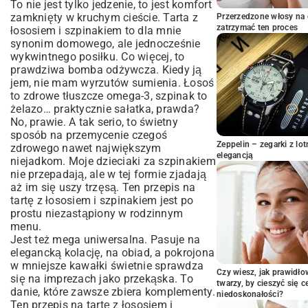
To nie jest tylko jedzenie, to jest komfort
potrzebne?
zamknięty w kruchym cieście. Tarta z
Przerzedzone włosy na 
Ciasto – droga na skróty czy pełen
zatrzymać ten proces
łososiem i szpinakiem to dla mnie
profesjonalizm?
synonim domowego, ale jednocześnie
Farsz – serce i dusza naszej tarty
wykwintnego posiłku. Co więcej, to
prawdziwa bomba odżywcza. Kiedy ją
Przyprawy, czyli kropka nad i
jem, nie mam wyrzutów sumienia. Łosoś
No to do dzieła! Jak zrobić tartę z
to zdrowe tłuszcze omega-3, szpinak to
łososiem i szpinakiem krok po kroku
żelazo… praktycznie sałatka, prawda?
1. Spód, czyli solidne fundamenty
No, prawie. A tak serio, to świetny
2. Serce tarty – przygotowanie farszu
sposób na przemycenie czegoś
Zeppelin – zegarki z l
3. Wielki finał – składanie i pieczenie
zdrowego nawet największym
elegancją
niejadkom. Moje dzieciaki za szpinakiem
Gdy najdzie Cię ochota na zmiany
nie przepadają, ale w tej formie zjadają
Garść porad od serca (i z
aż im się uszy trzęsą. Ten przepis na
doświadczenia)
tartę z łososiem i szpinakiem jest po
Wasze pytania, moje odpowiedzi
prostu niezastąpiony w rodzinnym
menu.
I co, przekonałam Was?
Jest też mega uniwersalna. Pasuje na
elegancką kolację, na obiad, a pokrojona
w mniejsze kawałki świetnie sprawdza
Czy wiesz, jak prawidł
się na imprezach jako przekąska. To
twarzy, by cieszyć się 
danie, które zawsze zbiera komplementy.
niedoskonałości?
Ten przepis na tartę z łososiem i