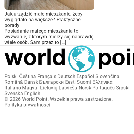
Jak urządzić małe mieszkanie, żeby
wyglądało na większe? Praktyczne
porady
Posiadanie małego mieszkania to
wyzwanie, z którym mierzy się naprawdę
wiele osób. Sam przez to […]
Polski
Čeština
Français
Deutsch
Español
Slovenčina
Română
Dansk
Български
Eesti
Suomi
Ελληνικά
Italiano
Magyar
Lietuvių
Latviešu
Norsk
Português
Srpski
Svenska
English
© 2026 World Point. Wszelkie prawa zastrzeżone.
Polityka prywatności