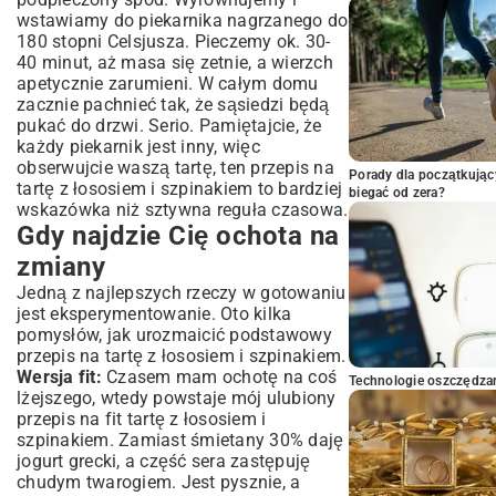
wstawiamy do piekarnika nagrzanego do
180 stopni Celsjusza. Pieczemy ok. 30-
40 minut, aż masa się zetnie, a wierzch
apetycznie zarumieni. W całym domu
zacznie pachnieć tak, że sąsiedzi będą
pukać do drzwi. Serio. Pamiętajcie, że
każdy piekarnik jest inny, więc
obserwujcie waszą tartę, ten przepis na
Porady dla początkując
tartę z łososiem i szpinakiem to bardziej
biegać od zera?
wskazówka niż sztywna reguła czasowa.
Gdy najdzie Cię ochota na
zmiany
Jedną z najlepszych rzeczy w gotowaniu
jest eksperymentowanie. Oto kilka
pomysłów, jak urozmaicić podstawowy
przepis na tartę z łososiem i szpinakiem.
Wersja fit:
Czasem mam ochotę na coś
Technologie oszczędzan
lżejszego, wtedy powstaje mój ulubiony
przepis na fit tartę z łososiem i
szpinakiem. Zamiast śmietany 30% daję
jogurt grecki, a część sera zastępuję
chudym twarogiem. Jest pysznie, a