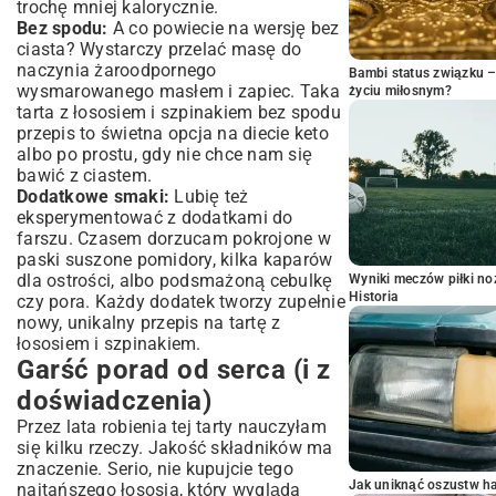
trochę mniej kalorycznie.
Bez spodu:
A co powiecie na wersję bez
ciasta? Wystarczy przelać masę do
naczynia żaroodpornego
Bambi status związku 
wysmarowanego masłem i zapiec. Taka
życiu miłosnym?
tarta z łososiem i szpinakiem bez spodu
przepis to świetna opcja na diecie keto
albo po prostu, gdy nie chce nam się
bawić z ciastem.
Dodatkowe smaki:
Lubię też
eksperymentować z dodatkami do
farszu. Czasem dorzucam pokrojone w
paski suszone pomidory, kilka kaparów
dla ostrości, albo podsmażoną cebulkę
Wyniki meczów piłki noż
Historia
czy pora. Każdy dodatek tworzy zupełnie
nowy, unikalny przepis na tartę z
łososiem i szpinakiem.
Garść porad od serca (i z
doświadczenia)
Przez lata robienia tej tarty nauczyłam
się kilku rzeczy. Jakość składników ma
znaczenie. Serio, nie kupujcie tego
Jak uniknąć oszustw h
najtańszego łososia, który wygląda