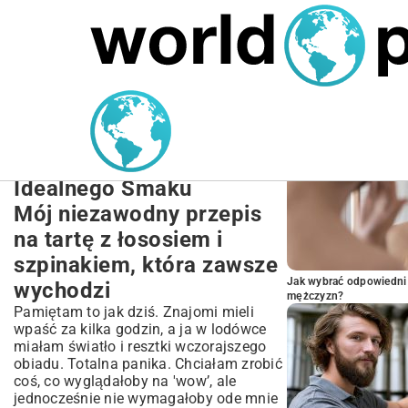
MARIUSZ ŁAMAGA
27.09.2025
NIERUCHOMOŚCI
POPULARNE A
Przepis na Tartę z
Łososiem i Szpinakiem:
Krok po Kroku do
Idealnego Smaku
Mój niezawodny przepis
na tartę z łososiem i
szpinakiem, która zawsze
Jak wybrać odpowiedni 
wychodzi
mężczyzn?
Pamiętam to jak dziś. Znajomi mieli
wpaść za kilka godzin, a ja w lodówce
miałam światło i resztki wczorajszego
obiadu. Totalna panika. Chciałam zrobić
coś, co wyglądałoby na 'wow’, ale
jednocześnie nie wymagałoby ode mnie