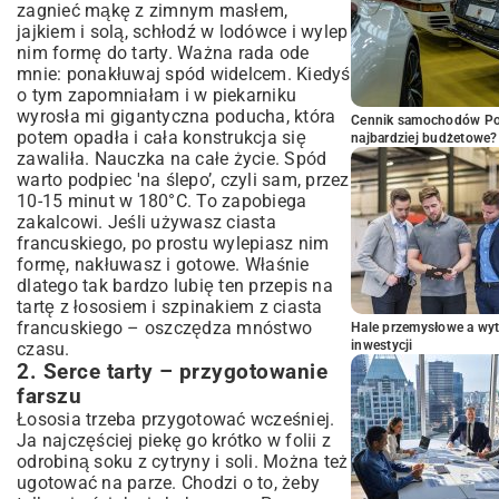
zagnieć mąkę z zimnym masłem,
jajkiem i solą, schłodź w lodówce i wylep
nim formę do tarty. Ważna rada ode
mnie: ponakłuwaj spód widelcem. Kiedyś
o tym zapomniałam i w piekarniku
wyrosła mi gigantyczna poducha, która
Cennik samochodów Por
potem opadła i cała konstrukcja się
najbardziej budżetowe?
zawaliła. Nauczka na całe życie. Spód
warto podpiec 'na ślepo’, czyli sam, przez
10-15 minut w 180°C. To zapobiega
zakalcowi. Jeśli używasz ciasta
francuskiego, po prostu wylepiasz nim
formę, nakłuwasz i gotowe. Właśnie
dlatego tak bardzo lubię ten przepis na
tartę z łososiem i szpinakiem z ciasta
francuskiego – oszczędza mnóstwo
Hale przemysłowe a wyt
inwestycji
czasu.
2. Serce tarty – przygotowanie
farszu
Łososia trzeba przygotować wcześniej.
Ja najczęściej piekę go krótko w folii z
odrobiną soku z cytryny i soli. Można też
ugotować na parze. Chodzi o to, żeby