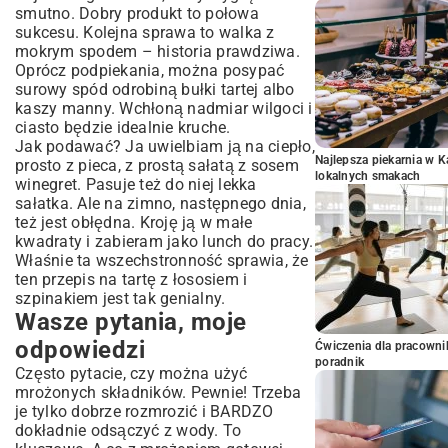
smutno. Dobry produkt to połowa
sukcesu. Kolejna sprawa to walka z
mokrym spodem – historia prawdziwa.
Oprócz podpiekania, można posypać
surowy spód odrobiną bułki tartej albo
kaszy manny. Wchłoną nadmiar wilgoci i
ciasto będzie idealnie kruche.
Jak podawać? Ja uwielbiam ją na ciepło,
Najlepsza piekarnia w 
prosto z pieca, z prostą sałatą z sosem
lokalnych smakach
winegret. Pasuje też do niej lekka
sałatka
. Ale na zimno, następnego dnia,
też jest obłędna. Kroję ją w małe
kwadraty i zabieram jako lunch do pracy.
Właśnie ta wszechstronność sprawia, że
ten przepis na tartę z łososiem i
szpinakiem jest tak genialny.
Wasze pytania, moje
odpowiedzi
Ćwiczenia dla pracown
poradnik
Często pytacie, czy można użyć
mrożonych składników. Pewnie! Trzeba
je tylko dobrze rozmrozić i BARDZO
dokładnie odsączyć z wody. To