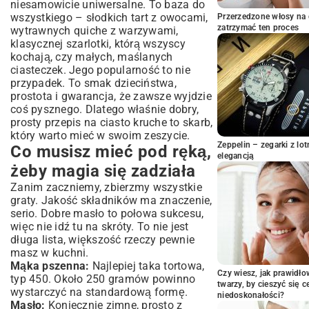
niesamowicie uniwersalne. To baza do
Krok 2: Teraz najważniejszy moment –
wszystkiego – słodkich tart z owocami,
Przerzedzone włosy na 
masło!
zatrzymać ten proces
wytrawnych quiche z warzywami,
Krok 3: Łączymy wszystko w całość
klasycznej szarlotki, którą wszyscy
Krok 4: Czas na drzemkę w lodówce
kochają, czy małych, maślanych
Krok 5: Wałkujemy i szykujemy do pieczenia
ciasteczek. Jego popularność to nie
Krok 6: Wreszcie do pieca!
przypadek. To smak dzieciństwa,
prostota i gwarancja, że zawsze wyjdzie
Jak można trochę pokombinować?
coś pysznego. Dlatego właśnie dobry,
Czego unikać jak ognia (lekcje, które już
prosty przepis na ciasto kruche to skarb,
za Ciebie odrobiłam)
który warto mieć w swoim zeszycie.
I co teraz? Do dzieła!
Zeppelin – zegarki z l
Co musisz mieć pod ręką,
elegancją
żeby magia się zadziała
Zanim zaczniemy, zbierzmy wszystkie
graty. Jakość składników ma znaczenie,
serio. Dobre masło to połowa sukcesu,
więc nie idź tu na skróty. To nie jest
długa lista, większość rzeczy pewnie
masz w kuchni.
Mąka pszenna:
Najlepiej taka tortowa,
Czy wiesz, jak prawidł
typ 450. Około 250 gramów powinno
twarzy, by cieszyć się 
wystarczyć na standardową formę.
niedoskonałości?
Masło:
Koniecznie zimne, prosto z