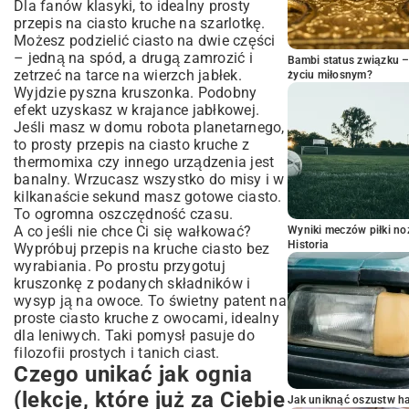
Dla fanów klasyki, to idealny prosty
przepis na ciasto kruche na szarlotkę.
Możesz podzielić ciasto na dwie części
– jedną na spód, a drugą zamrozić i
Bambi status związku 
zetrzeć na tarce na wierzch jabłek.
życiu miłosnym?
Wyjdzie pyszna kruszonka. Podobny
efekt uzyskasz w
krajance jabłkowej
.
Jeśli masz w domu robota planetarnego,
to prosty przepis na ciasto kruche z
thermomixa czy innego urządzenia jest
banalny. Wrzucasz wszystko do misy i w
kilkanaście sekund masz gotowe ciasto.
To ogromna oszczędność czasu.
A co jeśli nie chce Ci się wałkować?
Wyniki meczów piłki noż
Historia
Wypróbuj przepis na kruche ciasto bez
wyrabiania. Po prostu przygotuj
kruszonkę z podanych składników i
wysyp ją na owoce. To świetny patent na
proste ciasto kruche z owocami, idealny
dla leniwych. Taki pomysł pasuje do
filozofii
prostych i tanich ciast
.
Czego unikać jak ognia
(lekcje, które już za Ciebie
Jak uniknąć oszustw h