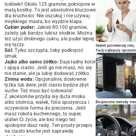
lodówki! Około 125 gramów, pokrojone w
małą kostkę. To jest absolutnie kluczowe
dla kruchości. Nie oszukuj i nie używaj
miękkiego masła, bo wyjdzie klapa.
Cukier puder:
Jakieś 80-100 gramów,
zależy jak bardzo lubisz słodkie. Można
też użyć drobnego cukru, ale puder lepiej
się łączy.
Sekret promiennej cery,
Sól:
Tylko szczypta, żeby podkręcić
Twój najlepszy sprzymi
smak.
Jajko albo samo żółtko:
Daje ładny kolor
i spaja ciasto. Jeśli go nie masz, nic się
nie stanie, ale ja lubię dodawać żółtko.
Zimna woda:
Opcjonalnie, dosłownie
łyżka lub dwie, jeśli ciasto będzie zbyt
suche. Też musi być lodowata!
Z akcesoriów przyda się duża miska
albo stolnica, wałek, folia spożywcza i
Bezpieczne metody trans
oczywiście forma do pieczenia. Jeśli
masz robota kuchennego, to super,
ułatwi Ci życie, ale bez niego też
spokojnie dasz radę. Ten prosty przepis
na ciasto kruche jest naprawdę