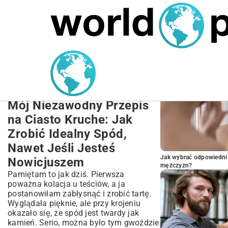
MARIUSZ ŁAMAGA
27.09.2025
NIERUCHOMOŚCI
POPULARNE A
Prosty przepis na ciasto
kruche: Idealny spód do
domowych wypieków
Mój Niezawodny Przepis
na Ciasto Kruche: Jak
Zrobić Idealny Spód,
Nawet Jeśli Jesteś
Jak wybrać odpowiedni 
Nowicjuszem
mężczyzn?
Pamiętam to jak dziś. Pierwsza
poważna kolacja u teściów, a ja
postanowiłam zabłysnąć i zrobić tartę.
Wyglądała pięknie, ale przy krojeniu
okazało się, że spód jest twardy jak
kamień. Serio, można było tym gwoździe