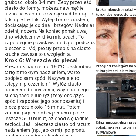
grubości około 3-4 mm. Żeby przenieść
ciasto do formy, możesz nawinąć je
Broker nieruchomości – 
luźno na wałek i rozwinąć nad formą. To
kursy, aby wejść do teg
taki sprytny trik. Wylep formę ciastem,
dociskając je do dna i brzegów. Nadmiar
odetnij nożem. Na koniec ponakłuwaj
dno widelcem w kilku miejscach. To
zapobiegnie powstawaniu bąbli podczas
pieczenia. Mój prosty przepis na ciasto
kruche zawsze to uwzględnia.
Krok 6: Wreszcie do pieca!
Piekarnik nagrzej do 180°C. Jeśli robisz
Przegląd zabiegów na 
chirurgiczne i niechirur
tartę z mokrym nadzieniem, warto
podpiec sam spód. Nazywa się to
„ślepym pieczeniem”. Wyłóż ciasto
papierem do pieczenia, wsyp na niego
suchą fasolę lub ryż (żeby obciążyć
spód i zapobiec jego podnoszeniu) i
piecz przez około 15 minut. Potem
zdejmij papier z obciążeniem i piecz
jeszcze 5-10 minut, aż spód się ładnie
Silna, niezawodna i pr
zezłoci. Jeśli pieczesz ciasto od razu z
pokaż, jaka jest twoja 
nadzieniem (np. jabłkami), po prostu
survivalowe
postępuj zgodnie z konkretnym