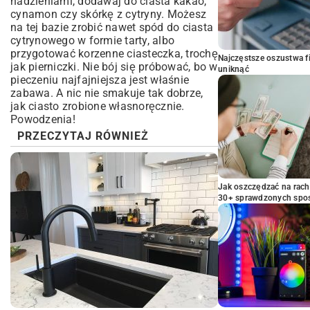
nadzieniami, dodawaj do ciasta kakao,
cynamon czy skórkę z cytryny. Możesz
na tej bazie zrobić nawet spód do
ciasta
cytrynowego
w formie tarty, albo
przygotować korzenne ciasteczka, trochę
Najczęstsze oszustwa f
jak
pierniczki
. Nie bój się próbować, bo w
uniknąć
pieczeniu najfajniejsza jest właśnie
zabawa. A nic nie smakuje tak dobrze,
jak ciasto zrobione własnoręcznie.
Powodzenia!
PRZECZYTAJ RÓWNIEŻ
Jak oszczędzać na rac
30+ sprawdzonych sp