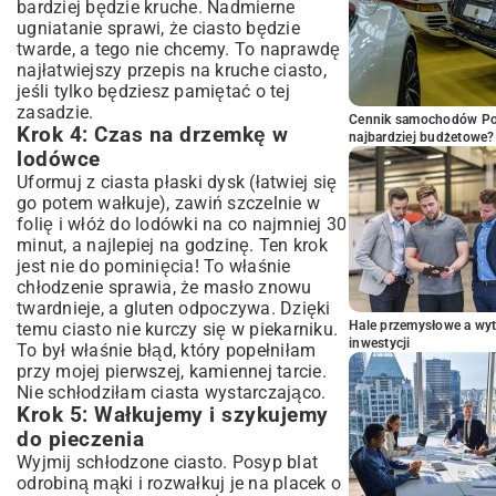
bardziej będzie kruche. Nadmierne
ugniatanie sprawi, że ciasto będzie
twarde, a tego nie chcemy. To naprawdę
najłatwiejszy przepis na kruche ciasto,
jeśli tylko będziesz pamiętać o tej
zasadzie.
Cennik samochodów Por
Krok 4: Czas na drzemkę w
najbardziej budżetowe?
lodówce
Uformuj z ciasta płaski dysk (łatwiej się
go potem wałkuje), zawiń szczelnie w
folię i włóż do lodówki na co najmniej 30
minut, a najlepiej na godzinę. Ten krok
jest nie do pominięcia! To właśnie
chłodzenie sprawia, że masło znowu
twardnieje, a gluten odpoczywa. Dzięki
Hale przemysłowe a wyt
temu ciasto nie kurczy się w piekarniku.
inwestycji
To był właśnie błąd, który popełniłam
przy mojej pierwszej, kamiennej tarcie.
Nie schłodziłam ciasta wystarczająco.
Krok 5: Wałkujemy i szykujemy
do pieczenia
Wyjmij schłodzone ciasto. Posyp blat
odrobiną mąki i rozwałkuj je na placek o