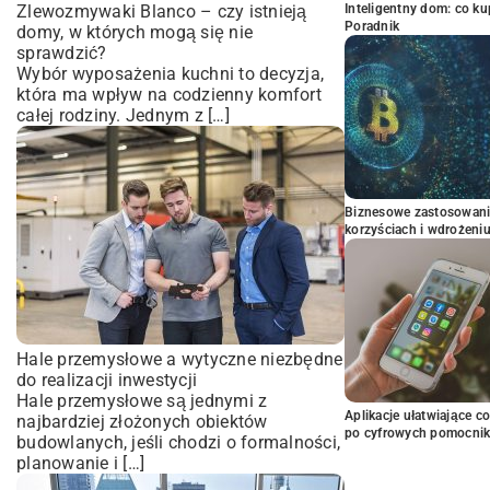
Zlewozmywaki Blanco – czy istnieją
Inteligentny dom: co k
Poradnik
domy, w których mogą się nie
sprawdzić?
Wybór wyposażenia kuchni to decyzja,
która ma wpływ na codzienny komfort
całej rodziny. Jednym z […]
Biznesowe zastosowani
korzyściach i wdrożeni
Hale przemysłowe a wytyczne niezbędne
do realizacji inwestycji
Hale przemysłowe są jednymi z
Aplikacje ułatwiające c
najbardziej złożonych obiektów
po cyfrowych pomocni
budowlanych, jeśli chodzi o formalności,
planowanie i […]