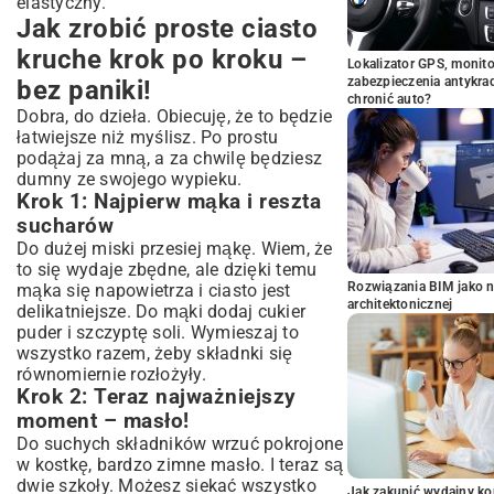
elastyczny.
Jak zrobić proste ciasto
kruche krok po kroku –
Lokalizator GPS, monito
zabezpieczenia antykra
bez paniki!
chronić auto?
Dobra, do dzieła. Obiecuję, że to będzie
łatwiejsze niż myślisz. Po prostu
podążaj za mną, a za chwilę będziesz
dumny ze swojego wypieku.
Krok 1: Najpierw mąka i reszta
sucharów
Do dużej miski przesiej mąkę. Wiem, że
to się wydaje zbędne, ale dzięki temu
Rozwiązania BIM jako n
mąka się napowietrza i ciasto jest
architektonicznej
delikatniejsze. Do mąki dodaj cukier
puder i szczyptę soli. Wymieszaj to
wszystko razem, żeby składnki się
równomiernie rozłożyły.
Krok 2: Teraz najważniejszy
moment – masło!
Do suchych składników wrzuć pokrojone
w kostkę, bardzo zimne masło. I teraz są
dwie szkoły. Możesz siekać wszystko
Jak zakupić wydajny ko