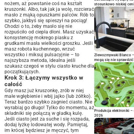
nożem, aż powstanie coś na kształt
stosunkowo niskiej cen
kruszonki. Albo, tak jak ja wolę, rozcierać
masło z mąką opuszkami palców. Rób to
szybko, jakbyś się spieszył na pociąg!
Chodzi o to, żeby masło się nie
rozpuściło od ciepła dłoni. Masz uzyskać
konsystencję mokrego piasku z
grudkami masła wielkości groszku. Jeśli
masz robota kuchennego, wrzuć
wszystko i miksuj pulsacyjnie – to
Zlewozmywaki Blanco – 
najszybsza metoda, idealna jeśli
mogą się nie sprawdzić
szukasz czegoś w stylu ciasto kruche dla
początkujących.
Krok 3: Łączymy wszystko w
całość
Gdy masz już kruszonkę, zrób w niej
małe wgłębienie i wbij jajko (lub żółtko).
Teraz bardzo szybko zagnieć ciasto. Nie
wyrabiaj go długo! Tylko do momentu, aż
Produkcja elektroniki – 
składniki się połączą w gładką kulę.
2026
Jeśli ciasto jest za suche i się rozpada,
dodaj łyżkę lodowatej wody. Pamiętaj,
im krócej będziesz je męczyć, tym