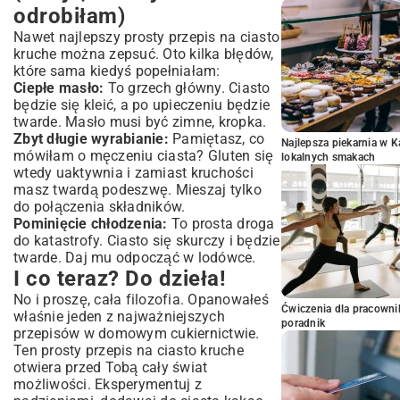
odrobiłam)
Nawet najlepszy prosty przepis na ciasto
kruche można zepsuć. Oto kilka błędów,
które sama kiedyś popełniałam:
Ciepłe masło:
To grzech główny. Ciasto
będzie się kleić, a po upieczeniu będzie
twarde. Masło musi być zimne, kropka.
Zbyt długie wyrabianie:
Pamiętasz, co
Najlepsza piekarnia w 
mówiłam o męczeniu ciasta? Gluten się
lokalnych smakach
wtedy uaktywnia i zamiast kruchości
masz twardą podeszwę. Mieszaj tylko
do połączenia składników.
Pominięcie chłodzenia:
To prosta droga
do katastrofy. Ciasto się skurczy i będzie
twarde. Daj mu odpocząć w lodówce.
I co teraz? Do dzieła!
No i proszę, cała filozofia. Opanowałeś
Ćwiczenia dla pracown
właśnie jeden z najważniejszych
poradnik
przepisów w domowym cukiernictwie.
Ten prosty przepis na ciasto kruche
otwiera przed Tobą cały świat
możliwości. Eksperymentuj z