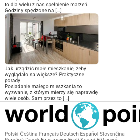
to dla wielu z nas spełnienie marzeń.
Godziny spędzone na […]
Jak urządzić małe mieszkanie, żeby
wyglądało na większe? Praktyczne
porady
Posiadanie małego mieszkania to
wyzwanie, z którym mierzy się naprawdę
wiele osób. Sam przez to […]
Polski
Čeština
Français
Deutsch
Español
Slovenčina
Română
Dansk
Български
Eesti
Suomi
Ελληνικά