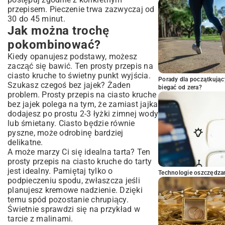
przepisem. Pieczenie trwa zazwyczaj od
30 do 45 minut.
Jak można trochę
pokombinować?
Kiedy opanujesz podstawy, możesz
zacząć się bawić. Ten prosty przepis na
ciasto kruche to świetny punkt wyjścia.
Porady dla początkując
Szukasz czegoś bez jajek? Żaden
biegać od zera?
problem. Prosty przepis na ciasto kruche
bez jajek polega na tym, że zamiast jajka
dodajesz po prostu 2-3 łyżki zimnej wody
lub śmietany. Ciasto będzie równie
pyszne, może odrobinę bardziej
delikatne.
A może marzy Ci się idealna tarta? Ten
prosty przepis na ciasto kruche do tarty
jest idealny. Pamiętaj tylko o
Technologie oszczędzan
podpieczeniu spodu, zwłaszcza jeśli
planujesz kremowe nadzienie. Dzięki
temu spód pozostanie chrupiący.
Świetnie sprawdzi się na przykład w
tarcie z malinami
.