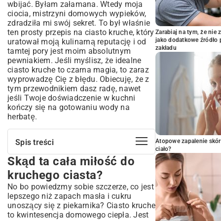
wbijać. Byłam załamana. Wtedy moja
ciocia, mistrzyni domowych wypieków,
zdradziła mi swój sekret. To był właśnie
ten prosty przepis na ciasto kruche, który
Zarabiaj na tym, że ni
jako dodatkowe źródło 
uratował moją kulinarną reputację i od
zakładu
tamtej pory jest moim absolutnym
pewniakiem. Jeśli myślisz, że idealne
ciasto kruche to czarna magia, to zaraz
wyprowadzę Cię z błędu. Obiecuję, że z
tym przewodnikiem dasz radę, nawet
jeśli Twoje doświadczenie w kuchni
kończy się na gotowaniu wody na
herbatę.
Spis treści
Atopowe zapalenie skór
ciało?
Skąd ta cała miłość do
Skąd ta cała miłość do kruchego ciasta?
Co musisz mieć pod ręką, żeby magia
kruchego ciasta?
się zadziała
No bo powiedzmy sobie szczerze, co jest
Jak zrobić proste ciasto kruche krok po
lepszego niż zapach masła i cukru
kroku – bez paniki!
unoszący się z piekarnika? Ciasto kruche
to kwintesencja domowego ciepła. Jest
Krok 1: Najpierw mąka i reszta sucharów