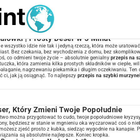
alówki | Prosty Deser w 5 Minut
ie wszystko idzie nie tak i jedyną rzeczą, która może uratowa
miast. Bez czekania, bez wychodzenia z domu, bez skompliko
oś, co odmieni twoje życie – absolutnie genialny
przepis na 
tuczka, która zamienia kilka prostych składników w ciepłe, wil
ałaganie, nagrzewaniu piekarnika i długim oczekiwaniu. Ten d
ci, jak ją osiągnąć. To najlepszy
przepis na szybki murzyne
er, Który Zmieni Twoje Popołudnie
oje Popołudnie
 Nagły Apetyt?
ak łatwo można przygotować to cudo, twoje popołudniowe kryzy
ony, będziesz w stanie w mgnieniu oka wyczarować coś o nie
zybkich Deserów?
e możesz zjeść prosto z kubka, siedząc wygodnie na kanapie.
iki i Proporcje
iązania są absolutnie najlepsze. Koniec kropka.