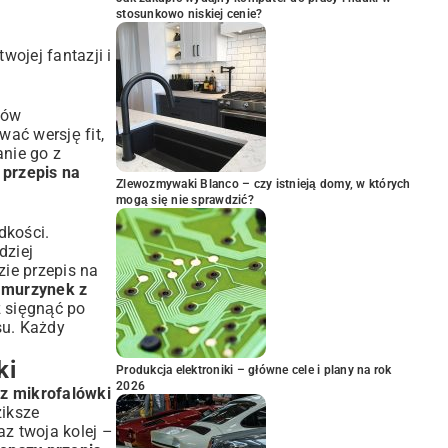
stosunkowo niskiej cenie?
ojej fantazji i
dów
ać wersję fit,
anie go z
 przepis na
Zlewozmywaki Blanco – czy istnieją domy, w których
mogą się nie sprawdzić?
dkości.
dziej
dzie
przepis na
ż
murzynek z
z sięgnąć po
su. Każdy
ki
Produkcja elektroniki – główne cele i plany na rok
2026
 z mikrofalówki
ziksze
az twoja kolej –