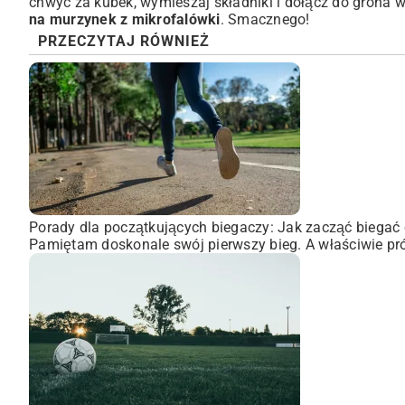
chwyć za kubek, wymieszaj składniki i dołącz do grona
na murzynek z mikrofalówki
. Smacznego!
PRZECZYTAJ RÓWNIEŻ
Porady dla początkujących biegaczy: Jak zacząć biegać 
Pamiętam doskonale swój pierwszy bieg. A właściwie pró