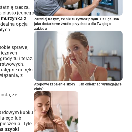
tatnią rzeczą,
o ciasto jednego
 murzynka z
Zarabiaj na tym, że nie zużywasz prądu. Usługa DSR
idealna opcja
jako dodatkowe źródło przychodu dla Twojego
zakładu
ałych
sobie sprawę,
wicznych
rody tu i teraz.
arstwowych,
ostępne od ręki.
wiązania, z
Atopowe zapalenie skóry – jak okiełznać wymagające
ciało?
osta, że
andardowym kubku
iałego lub
pieczenia. Tyle.
na szybki