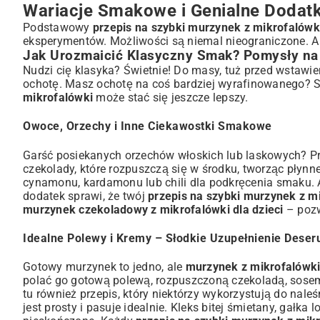
Wariacje Smakowe i Genialne Dodat
Podstawowy
przepis na szybki murzynek z mikrofalówk
eksperymentów. Możliwości są niemal nieograniczone. A na
Jak Urozmaicić Klasyczny Smak? Pomysły na
Nudzi cię klasyka? Świetnie! Do masy, tuż przed wstaw
ochotę. Masz ochotę na coś bardziej wyrafinowanego? S
mikrofalówki
może stać się jeszcze lepszy.
Owoce, Orzechy i Inne Ciekawostki Smakowe
Garść posiekanych orzechów włoskich lub laskowych? Pro
czekolady, które rozpuszczą się w środku, tworząc płynn
cynamonu, kardamonu lub chili dla podkręcenia smaku.
dodatek sprawi, że twój
przepis na szybki murzynek z m
murzynek czekoladowy z mikrofalówki dla dzieci
– pozw
Idealne Polewy i Kremy – Słodkie Uzupełnienie Deser
Gotowy murzynek to jedno, ale
murzynek z mikrofalówk
polać go gotową polewą, rozpuszczoną czekoladą, sose
tu również przepis, który niektórzy wykorzystują do nale
jest prosty i pasuje idealnie. Kleks bitej śmietany, gał