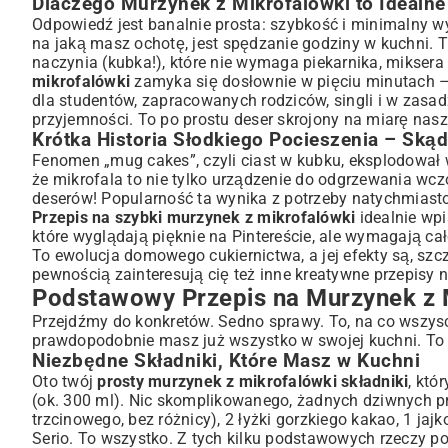
Dlaczego Murzynek z Mikrofalówki to Idealne
Przygotowanie Krok po Kroku: Perfekcyjny Murzynek w Kubk
Odpowiedź jest banalnie prosta: szybkość i minimalny wy
Wariacje Smakowe i Genialne Dodatki do Twojego Murz
na jaką masz ochotę, jest spędzanie godziny w kuchni. T
naczynia (kubka!), które nie wymaga piekarnika, miksera
Jak Urozmaicić Klasyczny Smak? Pomysły na Dodatki
mikrofalówki
zamyka się dosłownie w pięciu minutach – 
Murzynek z Mikrofalówki dla Wszystkich – Wersje Bezgluteno
dla studentów, zapracowanych rodziców, singli i w zasad
Najczęstsze Błędy i Jak Ich Unikać, Czyli Sekrety Perfe
przyjemności. To po prostu deser skrojony na miarę na
Jak rozpoznać, że murzynek jest gotowy?
Krótka Historia Słodkiego Pocieszenia – Sk
Przechowywanie i Odgrzewanie – Ciesz się Smakiem Dłużej
Fenomen „mug cakes”, czyli ciast w kubku, eksplodował w
że mikrofala to nie tylko urządzenie do odgrzewania wc
Sposoby Podawania i Z czym Łączyć Murzynka z Mikrof
deserów! Popularność ta wynika z potrzeby natychmiastow
Propozycje Serwowania na Co Dzień i Od Święta
Przepis na szybki murzynek z mikrofalówki
idealnie wpi
Inne Szybkie Desery Czekoladowe Godne Uwagi
które wyglądają pięknie na Pintereście, ale wymagają cał
Podsumowanie: Szybki, Prosty i Niezwykle Smaczny Mur
To ewolucja domowego cukiernictwa, a jej efekty są, szcz
pewnością zainteresują cię też inne
kreatywne przepisy n
Podstawowy Przepis na Murzynek z M
Przejdźmy do konkretów. Sedno sprawy. To, na co wszyscy c
prawdopodobnie masz już wszystko w swojej kuchni. To 
Niezbędne Składniki, Które Masz w Kuchni
Oto twój
prosty murzynek z mikrofalówki składniki
, któ
(ok. 300 ml). Nic skomplikowanego, żadnych dziwnych pro
trzcinowego, bez różnicy), 2 łyżki gorzkiego kakao, 1 jajko
Serio. To wszystko. Z tych kilku podstawowych rzeczy 