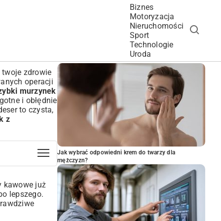
Biznes
Motoryzacja
Nieruchomości
Sport
Technologie
POPULARNE ARTYKUŁY
Uroda
ć twoje zdrowie
wanych operacji
szybki murzynek
gotne i obłędnie
eser to czysta,
k z
Jak wybrać odpowiedni krem do twarzy dla
mężczyzn?
sy kawowe już
bo lepszego.
 Prawdziwe