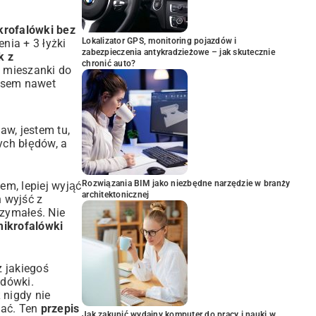
krofalówki bez
Lokalizator GPS, monitoring pojazdów i
nia + 3 łyżki
zabezpieczenia antykradzieżowe – jak skutecznie
k z
chronić auto?
b mieszanki do
zasem nawet
baw, jestem tu,
tych błędów, a
Rozwiązania BIM jako niezbędne narzędzie w branży
em, lepiej wyjąć
architektonicznej
 wyjść z
rzymałeś. Nie
mikrofalówki
z jakiegoś
odówki.
 nigdy nie
kać. Ten
przepis
Jak zakupić wydajny komputer do pracy i nauki w