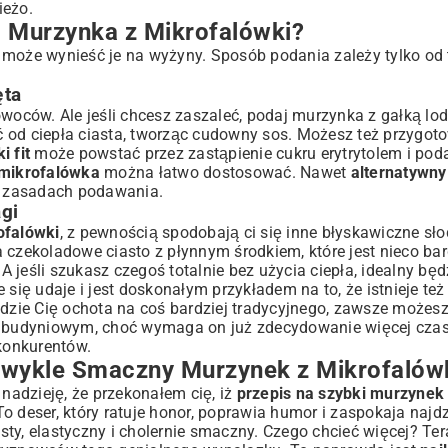
ieżo.
 Murzynka z Mikrofalówki?
może wynieść je na wyżyny. Sposób podania zależy tylko od tw
ęta
owoców. Ale jeśli chcesz zaszaleć, podaj murzynka z gałką lo
od ciepła ciasta, tworząc cudowny sos. Możesz też przygotow
 fit
może powstać przez zastąpienie cukru erytrytolem i pod
 mikrofalówka
można łatwo dostosować. Nawet
alternatywny
h zasadach podawania.
gi
ofalówki
, z pewnością spodobają ci się inne błyskawiczne sło
a czekoladowe ciasto z płynnym środkiem
, które jest nieco bar
 jeśli szukasz czegoś totalnie bez użycia ciepła, idealny bę
 się udaje i jest doskonałym przykładem na to, że istnieje te
ajdzie Cię ochota na coś bardziej tradycyjnego, zawsze możes
m budyniowym
, choć wymaga on już zdecydowanie więcej cza
onkurentów.
zwykle Smaczny Murzynek z Mikrofalów
adzieję, że przekonałem cię, iż
przepis na szybki murzynek
o deser, który ratuje honor, poprawia humor i zaspokaja najd
ty, elastyczny i cholernie smaczny. Czego chcieć więcej? Ter