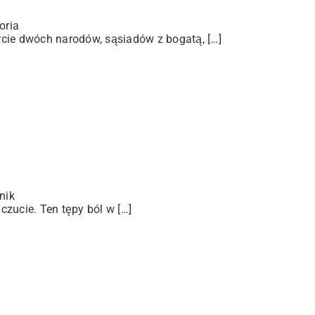
oria
arcie dwóch narodów, sąsiadów z bogatą, […]
nik
zucie. Ten tępy ból w […]