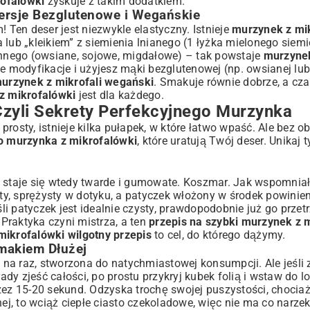
rofalówki
zyskuje z takim dodatkiem.
ersje Bezglutenowe i Wegańskie
 Ten deser jest niezwykle elastyczny. Istnieje
murzynek z mi
lub „kleikiem” z siemienia lnianego (1 łyżka mielonego siemie
linnego (owsiane, sojowe, migdałowe) – tak powstaje
murzyne
wie modyfikacje i użyjesz mąki bezglutenowej (np. owsianej lu
murzynek z mikrofali wegański
. Smakuje równie dobrze, a c
z mikrofalówki
jest dla każdego.
 Czyli Sekrety Perfekcyjnego Murzynka
 prosty, istnieje kilka pułapek, w które łatwo wpaść. Ale bez o
o murzynka z mikrofalówki
, które uratują Twój deser. Unikaj 
i staje się wtedy twarde i gumowate. Koszmar. Jak wspomniał
y, sprężysty w dotyku, a patyczek włożony w środek powinien
i patyczek jest idealnie czysty, prawdopodobnie już go przet
Praktyka czyni mistrza, a ten
przepis na szybki murzynek z 
ikrofalówki wilgotny przepis
to cel, do którego dążymy.
makiem Dłużej
na raz, stworzona do natychmiastowej konsumpcji. Ale jeśli 
y zjeść całości, po prostu przykryj kubek folią i wstaw do l
z 15-20 sekund. Odzyska trochę swojej puszystości, chociaż
hej, to wciąż ciepłe ciasto czekoladowe, więc nie ma co narze