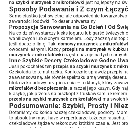
na szybki murzynek z mikrofalówki
jest najlepszy na św
Sposoby Podawania i Z czym Łączyć
Samo ciastko jest świetne, ale odpowiednie towarzystwo 
zawartości lodówki. To deser uniwersalny.
Propozycje Serwowania na Co Dzień i Od Świ
Na co dzień wystarczy kleks jogurtu lub garść świeżych 
waniliowych lub słonym karmelem. Lody zaczną się topić 
jeśli dbasz o linię. Taki
domowy murzynek z mikrofalówki
owocami leśnymi. Każdy
przepis na murzynek w kubku
murzynek z mikrofalówki
często bazuje na tych samyc
Inne Szybkie Desery Czekoladowe Godne Uwa
Jeśli pokochałeś ten
przepis na szybki murzynek z mikr
Czekolada to temat rzeka. Koniecznie sprawdź
przepis n
zaawansowaną, ale równie spektakularną wersją deseru. A
blok czekoladowy bez pieczenia
– to klasyk, który zawsze
mikrofalówki bez pieczenia
, a raczej jego kuzyn. Gdy n
klasykę, jak
przepis na biszkopt z truskawkami i kreme
przepis na szybki murzynek z mikrofalówki
ma swoich k
Podsumowanie: Szybki, Prosty i Nie
Dotarliśmy do końca naszej czekoladowej podróży. Mam n
to absolutny must-have w repertuarze każdego łasucha. T
czekoladowe żądze w rekordowo krótkim czasie. Jest pros