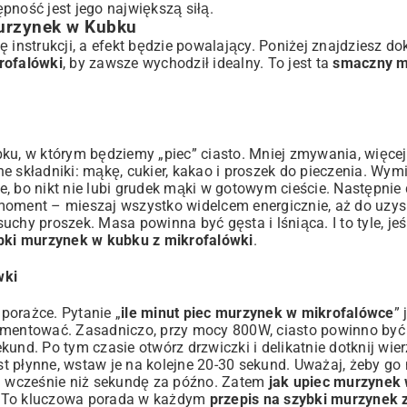
ępność jest jego największą siłą.
Murzynek w Kubku
ię instrukcji, a efekt będzie powalający. Poniżej znajdziesz d
rofalówki
, by zawsze wychodził idealny. To jest ta
smaczny m
, w którym będziemy „piec” ciasto. Mniej zmywania, więcej
 składniki: mąkę, cukier, kakao i proszek do pieczenia. Wymi
, bo nikt nie lubi grudek mąki w gotowym cieście. Następnie 
y moment – mieszaj wszystko widelcem energicznie, aż do uzys
suchy proszek. Masa powinna być gęsta i lśniąca. I to tyle, jeś
bki murzynek w kubku z mikrofalówki
.
wki
porażce. Pytanie „
ile minut piec murzynek w mikrofalówce
” 
rymentować. Zasadniczo, przy mocy 800W, ciasto powinno by
und. Po tym czasie otwórz drzwiczki i delikatnie dotknij wier
st płynne, wstaw je na kolejne 20-30 sekund. Uważaj, żeby go 
za wcześnie niż sekundę za późno. Zatem
jak upiec murzynek
. To kluczowa porada w każdym
przepis na szybki murzynek 