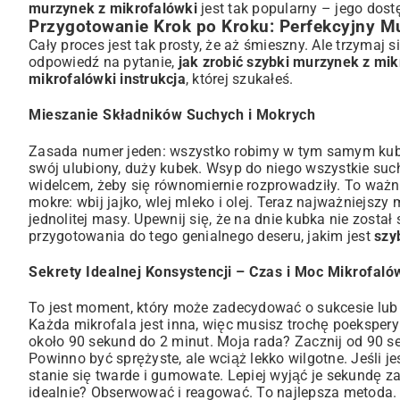
murzynek z mikrofalówki
jest tak popularny – jego dost
Przygotowanie Krok po Kroku: Perfekcyjny 
Cały proces jest tak prosty, że aż śmieszny. Ale trzymaj s
odpowiedź na pytanie,
jak zrobić szybki murzynek z mik
mikrofalówki instrukcja
, której szukałeś.
Mieszanie Składników Suchych i Mokrych
Zasada numer jeden: wszystko robimy w tym samym kubku
swój ulubiony, duży kubek. Wsyp do niego wszystkie suche
widelcem, żeby się równomiernie rozprowadziły. To ważne
mokre: wbij jajko, wlej mleko i olej. Teraz najważniejsz
jednolitej masy. Upewnij się, że na dnie kubka nie został 
przygotowania do tego genialnego deseru, jakim jest
szy
Sekrety Idealnej Konsystencji – Czas i Moc Mikrofaló
To jest moment, który może zadecydować o sukcesie lub 
Każda mikrofala jest inna, więc musisz trochę poekspe
około 90 sekund do 2 minut. Moja rada? Zacznij od 90 sek
Powinno być sprężyste, ale wciąż lekko wilgotne. Jeśli je
stanie się twarde i gumowate. Lepiej wyjąć je sekundę 
idealnie? Obserwować i reagować. To najlepsza metoda