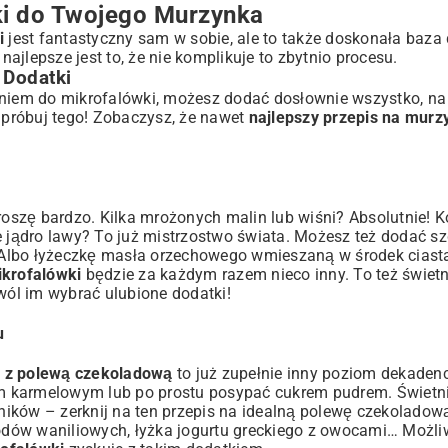
ki do Twojego Murzynka
i
jest fantastyczny sam w sobie, ale to także doskonała baza
jlepsze jest to, że nie komplikuje to zbytnio procesu.
 Dodatki
ieniem do mikrofalówki, możesz dodać dosłownie wszystko, n
próbuj tego! Zobaczysz, że nawet
najlepszy przepis na murz
szę bardzo. Kilka mrożonych malin lub wiśni? Absolutnie! Ko
e jądro lawy? To już mistrzostwo świata. Możesz też dodać s
 Albo łyżeczkę masła orzechowego wmieszaną w środek ciast
ikrofalówki
będzie za każdym razem nieco inny. To też świet
ól im wybrać ulubione dodatki!
u
i z polewą czekoladową
to już zupełnie inny poziom dekadenc
m karmelowym lub po prostu posypać cukrem pudrem. Świetni
śników – zerknij na ten
przepis na idealną polewę czekoladow
ka lodów waniliowych, łyżka jogurtu greckiego z owocami… Możli