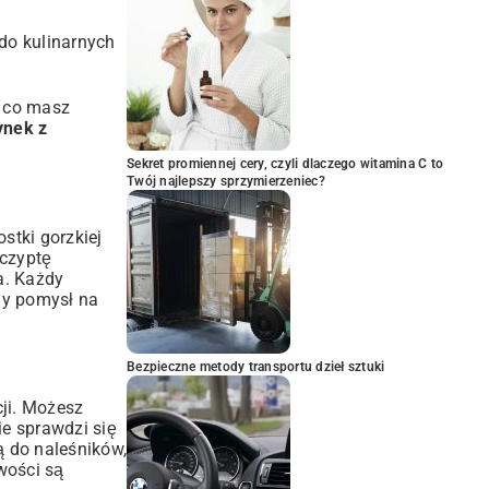
 do kulinarnych
a co masz
ynek z
Sekret promiennej cery, czyli dlaczego witamina C to
Twój najlepszy sprzymierzeniec?
stki gorzkiej
zczyptę
a. Każdy
ny pomysł na
Bezpieczne metody transportu dzieł sztuki
ji. Możesz
e sprawdzi się
ą do naleśników
,
wości są