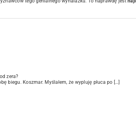
 wyznawców tego genialnego wynalazku. To naprawdę jest
naj
od zera?
bę biegu. Koszmar. Myślałem, że wypluję płuca po […]