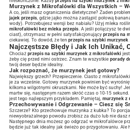
nieskończone. Każdy
przepis na szybki murzynek z mik
Murzynek z Mikrofalówki dla Wszystkich – W
A co, jeśli masz ograniczenia dietetyczne? Żaden problem!
jajek przepis
, gdzie jajko można zastąpić połową banana 
wody). Potrzebujesz wersji bez nabiału? Użyj mleka roś
mikrofalówki bez mleka przepis
. A jeśli połączysz te d
ciast), otrzymasz w pełni satysfakcjonujący
przepis na 
ciekawiej. To dowód, że ten
przepis na szybki murzynek 
Najczęstsze Błędy i Jak Ich Unikać,
Chociaż
przepis na szybki murzynek z mikrofalówki
jest
żeby cię przed nimi ostrzec. Znam te wszystkie
porady d
twój deser będzie idealny.
Jak rozpoznać, że murzynek jest gotowy?
Największy grzech? Przepieczenie. Ciasto z mikrofalówk
je za wcześnie. Gotowy murzynek powinien być wyrośnięt
kilkoma wilgotnymi okruszkami. Nie może być suchy! Jeśl
martw się, następnym razem skróć czas o 10-15 sekund. 
jest tego najlepszym przykładem. Pamiętaj,
murzynek z m
Przechowywanie i Odgrzewanie – Ciesz się S
Szczerze? Kto przechowuje murzynka z kubka? To porcja 
niewyobrażalnego powodu zrobisz za dużo lub nie dasz rad
Następnego dnia możesz go odgrzać w mikrofalówce prze
będzie już tak idealny jak świeżo po przygotowaniu. Ale 