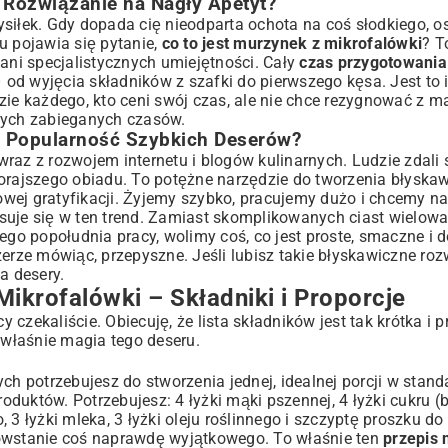
 Rozwiązanie na Nagły Apetyt?
u
siłek. Gdy dopada cię nieodparta ochota na coś słodkiego, os
ynka
u pojawia się pytanie,
co to jest murzynek z mikrofalówki
? T
 ani specjalistycznych umiejętności. Cały
czas przygotowania
od wyjęcia składników z szafki do pierwszego kęsa. Jest to 
we i Wegańskie
zie każdego, kto ceni swój czas, ale nie chce rezygnować z m
kcyjnego Murzynka
szych zabieganych czasów.
ąd Popularność Szybkich Deserów?
raz z rozwojem internetu i blogów kulinarnych. Ludzie zdali 
zorajszego obiadu. To potężne narzędzie do tworzenia błyska
alówki?
ej gratyfikacji. Żyjemy szybko, pracujemy dużo i chcemy nag
suje się w ten trend. Zamiast skomplikowanych ciast wielow
ego popołudnia pracy, wolimy coś, co jest proste, smaczne i d
zynek z Mikrofalówki
erze mówiąc, przepyszne. Jeśli lubisz takie błyskawiczne roz
a desery
.
ikrofalówki – Składniki i Proporcje
zekaliście. Obiecuję, że lista składników jest tak krótka i pr
właśnie magia tego deseru.
rych potrzebujesz do stworzenia jednej, idealnej porcji w st
duktów. Potrzebujesz: 4 łyżki mąki pszennej, 4 łyżki cukru (b
, 3 łyżki mleka, 3 łyżki oleju roślinnego i szczyptę proszku do 
powstanie coś naprawdę wyjątkowego. To właśnie ten
przepis 