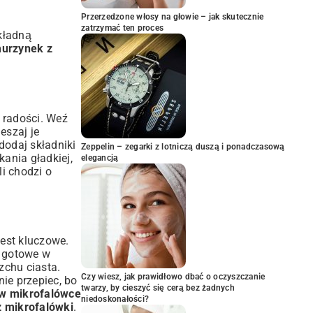
Przerzedzone włosy na głowie – jak skutecznie
zatrzymać ten proces
okładną
urzynek z
 radości. Weź
eszaj je
dodaj składniki
Zeppelin – zegarki z lotniczą duszą i ponadczasową
kania gładkiej,
elegancją
li chodzi o
jest kluczowe.
ć gotowe w
zchu ciasta.
Czy wiesz, jak prawidłowo dbać o oczyszczanie
nie przepiec, bo
twarzy, by cieszyć się cerą bez żadnych
 w mikrofalówce
niedoskonałości?
z mikrofalówki
.