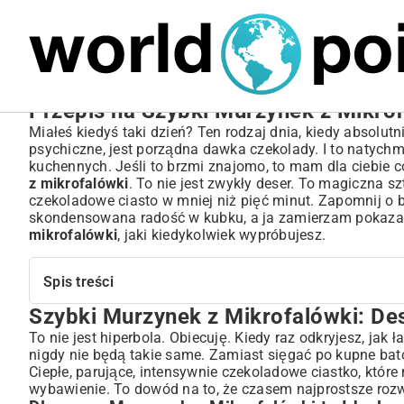
MARIUSZ ŁAMAGA
04.10.2025
SPORT
Przepis na Szybki Murzynek z Mikrof
Miałeś kiedyś taki dzień? Ten rodzaj dnia, kiedy absolutn
psychiczne, jest porządna dawka czekolady. I to natych
kuchennych. Jeśli to brzmi znajomo, to mam dla ciebie c
z mikrofalówki
. To nie jest zwykły deser. To magiczna sz
czekoladowe ciasto w mniej niż pięć minut. Zapomnij o b
skondensowana radość w kubku, a ja zamierzam pokazać 
mikrofalówki
, jaki kiedykolwiek wypróbujesz.
Spis treści
Szybki Murzynek z Mikrofalówki: Des
Szybki Murzynek z Mikrofalówki: Deser, Który Zmieni Tw
Dlaczego Murzynek z Mikrofalówki to Idealne Rozwiązanie na
To nie jest hiperbola. Obiecuję. Kiedy raz odkryjesz, j
nigdy nie będą takie same. Zamiast sięgać po kupne bat
Krótka Historia Słodkiego Pocieszenia – Skąd Popularność S
Ciepłe, parujące, intensywnie czekoladowe ciastko, któr
Podstawowy Przepis na Murzynek z Mikrofalówki – Składn
wybawienie. To dowód na to, że czasem najprostsze rozw
Niezbędne Składniki, Które Masz w Kuchni