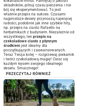
kilkanaście minut. Pamiętaj o jakości
składników, pilnuj czasu pieczenia i nie
bój się eksperymentować. To jest
właśnie przepis na sukces. Czasami
najprostsze desery przynoszą najwięcej
radości, podobnie jak inne szybkie hity,
np.
przepis na ciasto Rafaello na
herbatnikach z budyniem
. Niezależnie od
wszystkiego, ten
przepis na
czekoladowe ciasto z płynnym
środkiem
jest idealny dla
początkujących i zaawansowanych.
Teraz Twoja kolej – rozgrzewaj piekarnik
i twórz czekoladową magię! Ciesz się
każdym kęsem swojego idealnego
deseru. Smacznego!
PRZECZYTAJ RÓWNIEŻ