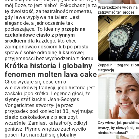
Przygotowanie masy czekoladowej
mój Boże, to jest niebo”. Pokochasz je za
Przerzedzone włosy na 
Sekrety idealnego pieczenia
tę dwoistość, za teatralność momentu,
zatrzymać ten proces
Wskazówki, jak uniknąć najczęstszych
gdy lawa wypływa na talerz. Jest
błędów
eleganckie, a jednocześnie tak
Wariacje i pomysły na wzbogacenie
pocieszające. To idealny
przepis na
smaku
czekoladowe ciasto z płynnym
środkiem
dla każdego, kto chce
Dodatki, które odmienią Twoje ciasto (np.
zaimponować gościom lub po prostu
maliny, chili)
sprawić sobie odrobinę luksusowej
Różne rodzaje czekolady – eksperymentuj
przyjemności bez wychodzenia z domu.
ze smakiem
Krótka historia i globalny
Zeppelin – zegarki z l
Wersja bezglutenowa i wegańska molten
elegancją
lava cake
fenomen molten lava cake
Jak podawać czekoladowe ciasto z
Choć wydaje się deserem o
płynnym środkiem? Inspiracje
wielowiekowej tradycji, jego historia jest
Najlepsze dodatki – lody, owoce, sosy
zaskakująco krótka. Legenda głosi, że
słynny szef kuchni Jean-Georges
Prezentacja deseru – estetyka ma
znaczenie
Vongerichten stworzył je przez
przypadek pod koniec lat 80., wyjmując
Najczęściej zadawane pytania o molten
ciasto czekoladowe z pieca zbyt
lava cake
wcześnie. Zamiast katastrofy, odkrył
Czy wiesz, jak prawidł
Czy mogę przygotować ciasto wcześniej?
twarzy, by cieszyć się 
geniusz. Płynne wnętrze zachwyciło
Jak przechowywać i odgrzewać ciasto?
niedoskonałości?
gości i tak narodził się globalny