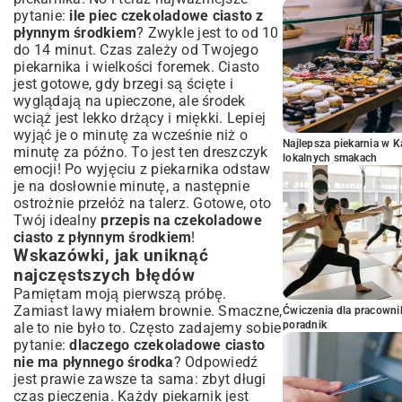
pytanie:
ile piec czekoladowe ciasto z
płynnym środkiem
? Zwykle jest to od 10
do 14 minut. Czas zależy od Twojego
piekarnika i wielkości foremek. Ciasto
jest gotowe, gdy brzegi są ścięte i
wyglądają na upieczone, ale środek
wciąż jest lekko drżący i miękki. Lepiej
wyjąć je o minutę za wcześnie niż o
Najlepsza piekarnia w 
minutę za późno. To jest ten dreszczyk
lokalnych smakach
emocji! Po wyjęciu z piekarnika odstaw
je na dosłownie minutę, a następnie
ostrożnie przełóż na talerz. Gotowe, oto
Twój idealny
przepis na czekoladowe
ciasto z płynnym środkiem
!
Wskazówki, jak uniknąć
najczęstszych błędów
Pamiętam moją pierwszą próbę.
Zamiast lawy miałem brownie. Smaczne,
Ćwiczenia dla pracown
poradnik
ale to nie było to. Często zadajemy sobie
pytanie:
dlaczego czekoladowe ciasto
nie ma płynnego środka
? Odpowiedź
jest prawie zawsze ta sama: zbyt długi
czas pieczenia. Każdy piekarnik jest