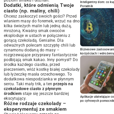
poziom smaku i doznań.
Inteligentny dom: co k
Dodatki, które odmienią Twoje
Poradnik
ciasto (np. maliny, chili)
Chcesz zaskoczyć swoich gości? Przed
wlaniem masy do foremek, wrzuć na dno
kilka świeżych malin lub jedną dużą,
mrożoną. Kwaśny smak owoców
eksploduje w ustach w połączeniu z
gorącą czekoladą. Genialne. Dla
odważnych polecam szczyptę chili lub
cynamonu dodaną do masy –
Biznesowe zastosowani
korzyściach i wdrożeni
rozgrzewające przyprawy fantastycznie
podbijają smak kakao. Inny pomysł? Do
środka każdego ciastka, przed
pieczeniem, włóż kostkę białej czekolady
lub łyżeczkę masła orzechowego. To
dodatkowa niespodzianka w płynnym
sercu. Taki mały trik, a ten
przepis na
czekoladowe ciasto z płynnym
środkiem
staje się jeszcze bardziej
Aplikacje ułatwiające c
ekscytujący.
po cyfrowych pomocni
Różne rodzaje czekolady –
eksperymentuj ze smakiem