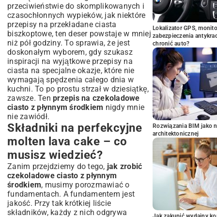
przeciwieństwie do skomplikowanych i
czasochłonnych wypieków, jak niektóre
przepisy na przekładane ciasta
Lokalizator GPS, monito
biszkoptowe
, ten deser powstaje w mniej
zabezpieczenia antykra
niż pół godziny. To sprawia, że jest
chronić auto?
doskonałym wyborem, gdy szukasz
inspiracji na wyjątkowe
przepisy na
ciasta na specjalne okazje
, które nie
wymagają spędzenia całego dnia w
kuchni. To po prostu strzał w dziesiątkę,
zawsze. Ten
przepis na czekoladowe
ciasto z płynnym środkiem
nigdy mnie
nie zawiódł.
Składniki na perfekcyjne
Rozwiązania BIM jako n
architektonicznej
molten lava cake – co
musisz wiedzieć?
Zanim przejdziemy do tego,
jak zrobić
czekoladowe ciasto z płynnym
środkiem
, musimy porozmawiać o
fundamentach. A fundamentem jest
jakość. Przy tak krótkiej liście
składników, każdy z nich odgrywa
Jak zakupić wydajny ko