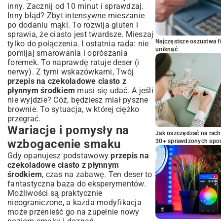
inny. Zacznij od 10 minut i sprawdzaj.
Inny błąd? Zbyt intensywne mieszanie
po dodaniu mąki. To rozwija gluten i
sprawia, że ciasto jest twardsze. Mieszaj
Najczęstsze oszustwa f
tylko do połączenia. I ostatnia rada: nie
uniknąć
pomijaj smarowania i oprószania
foremek. To naprawdę ratuje deser (i
nerwy). Z tymi wskazówkami, Twój
przepis na czekoladowe ciasto z
płynnym środkiem
musi się udać. A jeśli
nie wyjdzie? Cóż, będziesz miał pyszne
brownie. To sytuacja, w której ciężko
przegrać.
Wariacje i pomysły na
Jak oszczędzać na rac
wzbogacenie smaku
30+ sprawdzonych sp
Gdy opanujesz podstawowy
przepis na
czekoladowe ciasto z płynnym
środkiem
, czas na zabawę. Ten deser to
fantastyczna baza do eksperymentów.
Możliwości są praktycznie
nieograniczone, a każda modyfikacja
może przenieść go na zupełnie nowy