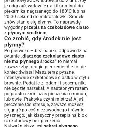
przechowywać w lodówce do 2 dni. Aby
je odgrzać, wstaw je na kilka minut do
piekarnika nagrzanego do 180°C lub na
20-30 sekund do mikrofalówki. Środek
znów stanie się płynny. To naprawdę
wygodny
przepis na czekoladowe ciasto
z płynnym środkiem
.
Co zrobić, gdy środek nie jest
płynny?
Po pierwsze – bez paniki. Odpowiedź na
pytanie „
dlaczego czekoladowe ciasto
nie ma płynnego środka
” to niemal
zawsze zbyt długie pieczenie. Ale to nie
koniec świata! Masz teraz pyszne,
intensywnie czekoladowe ciastko w stylu
brownie. Podaj je z lodami i sosem, nikt
nie będzie narzekał. A następnym razem
po prostu skróć czas pieczenia o minutę
lub dwie. Praktyka czyni mistrza! A jeśli
pieczenie Cię stresuje, zawsze możesz
sięgnąć po coś niezawodnego i równie
pysznego, jak klasyczny
przepis na blok
czekoladowy bez pieczenia
.
Najważniejszy jest
sekret płynnego