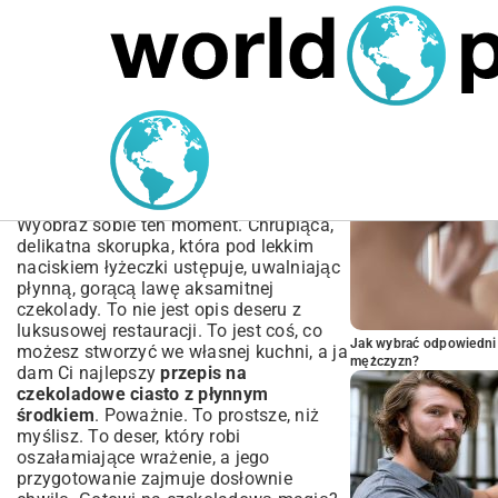
MARIUSZ ŁAMAGA
04.10.2025
SPORT
POPULARNE A
Przepis na czekoladowe
ciasto z płynnym
środkiem | Prosty deser
Wyobraź sobie ten moment. Chrupiąca,
delikatna skorupka, która pod lekkim
naciskiem łyżeczki ustępuje, uwalniając
płynną, gorącą lawę aksamitnej
czekolady. To nie jest opis deseru z
luksusowej restauracji. To jest coś, co
Jak wybrać odpowiedni 
możesz stworzyć we własnej kuchni, a ja
mężczyzn?
dam Ci najlepszy
przepis na
czekoladowe ciasto z płynnym
środkiem
. Poważnie. To prostsze, niż
myślisz. To deser, który robi
oszałamiające wrażenie, a jego
przygotowanie zajmuje dosłownie