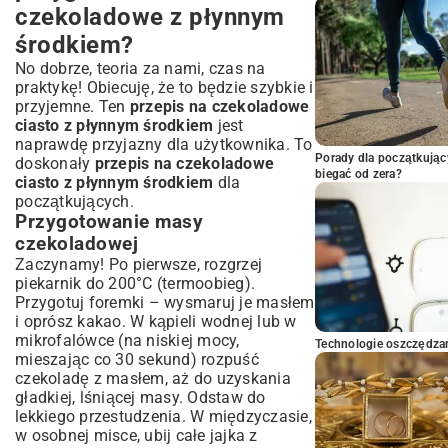
czekoladowe z płynnym
środkiem?
No dobrze, teoria za nami, czas na
praktykę! Obiecuję, że to będzie szybkie i
przyjemne. Ten
przepis na czekoladowe
ciasto z płynnym środkiem
jest
naprawdę przyjazny dla użytkownika. To
Porady dla początkując
doskonały
przepis na czekoladowe
biegać od zera?
ciasto z płynnym środkiem
dla
początkujących.
Przygotowanie masy
czekoladowej
Zaczynamy! Po pierwsze, rozgrzej
piekarnik do 200°C (termoobieg).
Przygotuj foremki – wysmaruj je masłem
i oprósz kakao. W kąpieli wodnej lub w
mikrofalówce (na niskiej mocy,
Technologie oszczędzan
mieszając co 30 sekund) rozpuść
czekoladę z masłem, aż do uzyskania
gładkiej, lśniącej masy. Odstaw do
lekkiego przestudzenia. W międzyczasie,
w osobnej misce, ubij całe jajka z