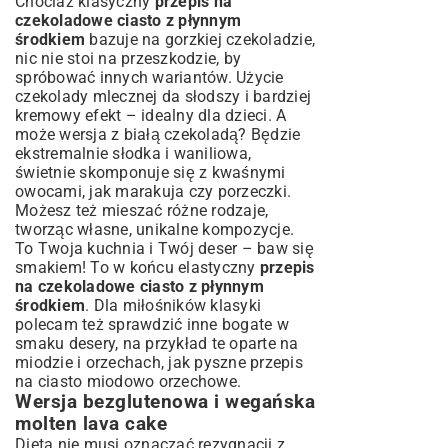
Chociaż klasyczny
przepis na
czekoladowe ciasto z płynnym
środkiem
bazuje na gorzkiej czekoladzie,
nic nie stoi na przeszkodzie, by
spróbować innych wariantów. Użycie
czekolady mlecznej da słodszy i bardziej
kremowy efekt – idealny dla dzieci. A
może wersja z białą czekoladą? Będzie
ekstremalnie słodka i waniliowa,
świetnie skomponuje się z kwaśnymi
owocami, jak marakuja czy porzeczki.
Możesz też mieszać różne rodzaje,
tworząc własne, unikalne kompozycje.
To Twoja kuchnia i Twój deser – baw się
smakiem! To w końcu elastyczny
przepis
na czekoladowe ciasto z płynnym
środkiem
. Dla miłośników klasyki
polecam też sprawdzić inne bogate w
smaku desery, na przykład te oparte na
miodzie i orzechach, jak pyszne
przepis
na ciasto miodowo orzechowe
.
Wersja bezglutenowa i wegańska
molten lava cake
Dieta nie musi oznaczać rezygnacji z