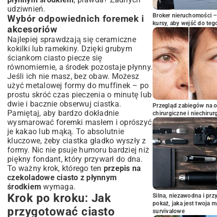
udziwnień.
Broker nieruchomości – 
Wybór odpowiednich foremek i
kursy, aby wejść do teg
akcesoriów
Najlepiej sprawdzają się ceramiczne
kokilki lub ramekiny. Dzięki grubym
ściankom ciasto piecze się
równomiernie, a środek pozostaje płynny.
Jeśli ich nie masz, bez obaw. Możesz
użyć metalowej formy do muffinek – po
prostu skróć czas pieczenia o minutę lub
dwie i bacznie obserwuj ciastka.
Przegląd zabiegów na 
Pamiętaj, aby bardzo dokładnie
chirurgiczne i niechirur
wysmarować foremki masłem i oprószyć
je kakao lub mąką. To absolutnie
kluczowe, żeby ciastka gładko wyszły z
formy. Nic nie psuje humoru bardziej niż
piękny fondant, który przywarł do dna.
To ważny krok, którego ten
przepis na
czekoladowe ciasto z płynnym
środkiem
wymaga.
Krok po kroku: Jak
Silna, niezawodna i pr
pokaż, jaka jest twoja 
przygotować ciasto
survivalowe