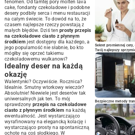
Co zrobić, gdy środek nie jest płynny?
fenomen. Od tamtej pory molten lava
cake, fondanty czekoladowe i podobne
Podsumowanie: Twoje idealne
desery podbiły serca i menu restauracji
czekoladowe ciasto z płynnym środkiem
na całym świecie. To dowód na to, że
czasem najlepsze rzeczy powstają z
małych błędów. Dziś ten
prosty przepis
na czekoladowe ciasto z płynnym
środkiem
jest dostępny dla każdego, a
Sekret promiennej cery,
jego popularność nie słabnie, bo kto
Twój najlepszy sprzymi
mógłby się oprzeć takiemu
czekoladowemu wulkanowi?
Idealny deser na każdą
okazję
Walentynki? Oczywiście. Rocznica?
Idealnie. Smutny wtorkowy wieczór?
Absolutnie! Niewiele jest deserów tak
uniwersalnych jak ten. To mój
Bezpieczne metody trans
sprawdzony
przepis na czekoladowe
ciasto z płynnym środkiem
na każdą
ewentualność. Jest wystarczająco
wyrafinowany na elegancką kolację i
wystarczająco prosty na spontaniczną
ochotę na coś słodkiego. W