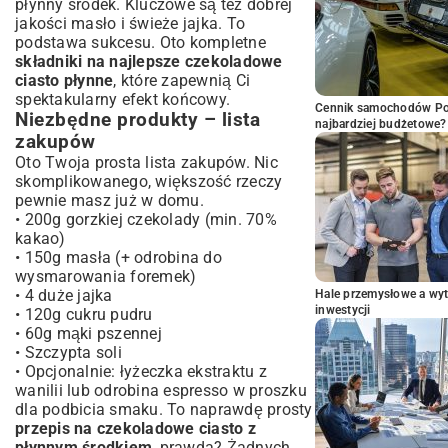
płynny środek. Kluczowe są też dobrej
jakości masło i świeże jajka. To
podstawa sukcesu. Oto kompletne
składniki na najlepsze czekoladowe
ciasto płynne
, które zapewnią Ci
spektakularny efekt końcowy.
Cennik samochodów Por
Niezbędne produkty – lista
najbardziej budżetowe?
zakupów
Oto Twoja prosta lista zakupów. Nic
skomplikowanego, większość rzeczy
pewnie masz już w domu.
• 200g gorzkiej czekolady (min. 70%
kakao)
• 150g masła (+ odrobina do
wysmarowania foremek)
• 4 duże jajka
Hale przemysłowe a wyt
inwestycji
• 120g cukru pudru
• 60g mąki pszennej
• Szczypta soli
• Opcjonalnie: łyżeczka ekstraktu z
wanilii lub odrobina espresso w proszku
dla podbicia smaku. To naprawdę prosty
przepis na czekoladowe ciasto z
płynnym środkiem
, prawda? Żadnych