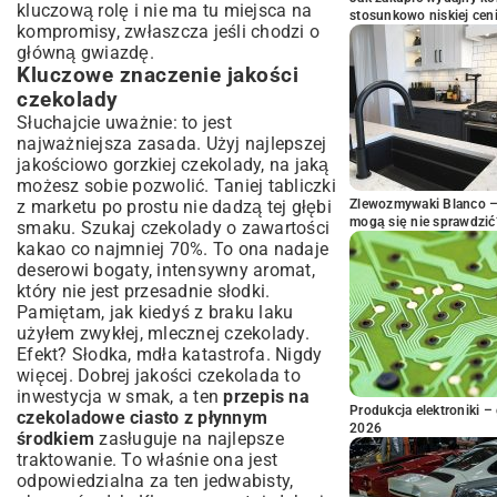
kluczową rolę i nie ma tu miejsca na
stosunkowo niskiej cen
kompromisy, zwłaszcza jeśli chodzi o
główną gwiazdę.
Kluczowe znaczenie jakości
czekolady
Słuchajcie uważnie: to jest
najważniejsza zasada. Użyj najlepszej
jakościowo gorzkiej czekolady, na jaką
możesz sobie pozwolić. Taniej tabliczki
z marketu po prostu nie dadzą tej głębi
Zlewozmywaki Blanco – 
mogą się nie sprawdzić
smaku. Szukaj czekolady o zawartości
kakao co najmniej 70%. To ona nadaje
deserowi bogaty, intensywny aromat,
który nie jest przesadnie słodki.
Pamiętam, jak kiedyś z braku laku
użyłem zwykłej, mlecznej czekolady.
Efekt? Słodka, mdła katastrofa. Nigdy
więcej. Dobrej jakości czekolada to
inwestycja w smak, a ten
przepis na
Produkcja elektroniki – 
czekoladowe ciasto z płynnym
2026
środkiem
zasługuje na najlepsze
traktowanie. To właśnie ona jest
odpowiedzialna za ten jedwabisty,