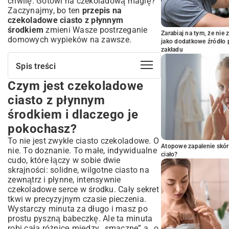
chwilę. Gotowi na czekoladową magię?
Zaczynajmy, bo ten
przepis na
czekoladowe ciasto z płynnym
środkiem
zmieni Wasze postrzeganie
Zarabiaj na tym, że ni
domowych wypieków na zawsze.
jako dodatkowe źródło 
zakładu
Spis treści
Czym jest czekoladowe
Czym jest czekoladowe ciasto z
płynnym środkiem i dlaczego je
ciasto z płynnym
pokochasz?
środkiem i dlaczego je
Krótka historia i globalny fenomen
molten lava cake
pokochasz?
Idealny deser na każdą okazję
To nie jest zwykłe ciasto czekoladowe. O
Atopowe zapalenie skór
nie. To doznanie. To małe, indywidualne
Składniki na perfekcyjne molten lava
ciało?
cudo, które łączy w sobie dwie
cake – co musisz wiedzieć?
skrajności: solidne, wilgotne ciasto na
Kluczowe znaczenie jakości czekolady
zewnątrz i płynne, intensywnie
Niezbędne produkty – lista zakupów
czekoladowe serce w środku. Cały sekret
Wybór odpowiednich foremek i akcesoriów
tkwi w precyzyjnym czasie pieczenia.
Wystarczy minuta za długo i masz po
Krok po kroku: Jak przygotować ciasto
prostu pyszną babeczkę. Ale ta minuta
czekoladowe z płynnym środkiem?
robi całą różnicę między „smaczne” a „o