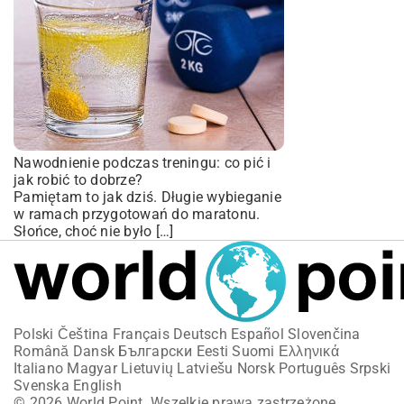
Nawodnienie podczas treningu: co pić i
jak robić to dobrze?
Pamiętam to jak dziś. Długie wybieganie
w ramach przygotowań do maratonu.
Słońce, choć nie było […]
Polski
Čeština
Français
Deutsch
Español
Slovenčina
Română
Dansk
Български
Eesti
Suomi
Ελληνικά
Italiano
Magyar
Lietuvių
Latviešu
Norsk
Português
Srpski
Svenska
English
© 2026 World Point. Wszelkie prawa zastrzeżone.