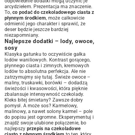
odpowiednie dodatki mogą uczynić je
arcydziełem. Prezentacja ma znaczenie.
To,
co podać do czekoladowego ciasta z
płynnym środkiem
, może całkowicie
odmienić jego charakter i sprawić, że
deser będzie jeszcze bardziej
niezapomniany.
Najlepsze dodatki – lody, owoce,
sosy
Klasyka gatunku to oczywiście gałka
lodów waniliowych. Kontrast gorącego,
płynnego ciasta i zimnych, kremowych
lodów to absolutna perfekcja. Ale nie
zatrzymujmy się tutaj. Świeże owoce –
maliny, truskawki, borówki – dodadzą
świeżości i kwasowości, która pięknie
zbalansuje intensywność czekolady.
Kleks bitej śmietany? Zawsze dobry
pomysł. A może sos? Karmelowy,
malinowy, a nawet solony karmel – pole
do popisu jest ogromne. Eksperymentuj i
znajdź swoje ulubione połączenie, bo
najlepszy
przepis na czekoladowe
ciasto z płynnym środkiem
to ten, który