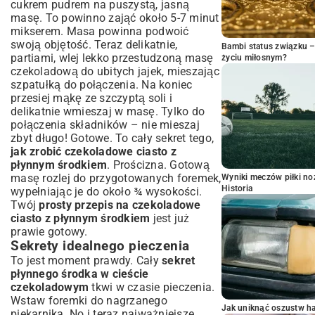
cukrem pudrem na puszystą, jasną
masę. To powinno zająć około 5-7 minut
mikserem. Masa powinna podwoić
swoją objętość. Teraz delikatnie,
Bambi status związku 
partiami, wlej lekko przestudzoną masę
życiu miłosnym?
czekoladową do ubitych jajek, mieszając
szpatułką do połączenia. Na koniec
przesiej mąkę ze szczyptą soli i
delikatnie wmieszaj w masę. Tylko do
połączenia składników – nie mieszaj
zbyt długo! Gotowe. To cały sekret tego,
jak zrobić czekoladowe ciasto z
płynnym środkiem
. Prościzna. Gotową
masę rozlej do przygotowanych foremek,
Wyniki meczów piłki noż
Historia
wypełniając je do około ¾ wysokości.
Twój
prosty przepis na czekoladowe
ciasto z płynnym środkiem
jest już
prawie gotowy.
Sekrety idealnego pieczenia
To jest moment prawdy. Cały
sekret
płynnego środka w cieście
czekoladowym
tkwi w czasie pieczenia.
Wstaw foremki do nagrzanego
Jak uniknąć oszustw h
piekarnika. No i teraz najważniejsze