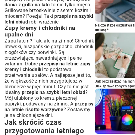
dania z grilla na lato
to nie tylko mięso.
Grillowane brzoskwinie z serem kozim i
miodem? Poezja! Taki
przepis na szybki
letni obiad
robi wrażenie.
Najczęstsze oszustwa f
Zupy kremy i chłodniki na
uniknąć
upalne dni
Zupa latem? Tak, ale na zimno! Chłodnik
litewski, hiszpańskie gazpacho, chłodnik
z ogórków czy botwinki. Są
orzeźwiające, nawadniające i pełne
witamin. Dobre
przepisy na letnie zupy
kremy i chłodniki
to podstawa
przetrwania upałów. A najlepsze jest to,
że większość z nich przygotujesz w
Jak oszczędzać na rac
blenderze w pięć minut. Czy to nie jest
30+ sprawdzonych sp
idealny
przepis na szybki letni obiad
?
Mój ulubiony to krem z pieczonej
papryki, podawany na zimno. A
przepisy
na letnie risotto warzywne
? Zostawmy
je na chłodniejsze dni.
Jak skrócić czas
przygotowania letniego