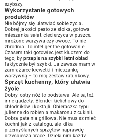
szybszy.
Wykorzystanie gotowych
produktów
Nie bójmy się ułatwiać sobie życia.
Dobrej jakości pesto ze słoika, gotowa
mieszanka sałat, ciecierzyca w puszce,
mrożone warzywa czy owoce. To nie
zbrodnia. To inteligentne gotowanie.
Czasem taki gotowiec jest kluczem do
tego, by
przepis na szybki letni obiad
faktycznie był szybki. Ja zawsze mam w
zamrażarce krewetki i mieszankę
warzywną – to mój zestaw ratunkowy.
Sprzęt kuchenny, który ułatwia
życie
Dobry, ostry nóż to podstawa. Ale są też
inne gadżety. Blender kielichowy do
chłodników i koktajli. Obieraczka typu
julienne do robienia makaronu z cukinii.
Dobra patelnia grillowa. Nie musisz mieć
kuchni jak z katalogu, ale kilka
przemyślanych sprzętów naprawdę
przyspiesza pracę. Dzięki nim każdy