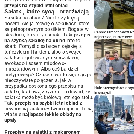
przepis na szybki letni obiad
.
Sałatki, które sycą i orzeźwiają
Sałatka na obiad? Niektórzy kręcą
nosem. Ale ja mówię o sałatkach, które
są pełnoprawnym posiłkiem. Bogate w
Cennik samochodów Por
składniki, tekstury i smaki. Taki
przepis
najbardziej budżetowe?
na szybką sałatkę na obiad lato
to
skarb. Pomyśl o sałatce nicejskiej z
tuńczykiem i jajkiem, albo o sycącej
sałatce z grillowanym kurczakiem,
awokado i sosem miodowo-
musztardowym. Albo coś bardziej
nietypowego? Czasem warto sięgnąć po
nieoczywiste połączenia, jak w
przypadku doskonałego
przepisu na
Hale przemysłowe a wyt
sałatkę krabową z ryżem
. To dowód, że
inwestycji
sałatka może być królową letniego stołu.
Taki
przepis na szybki letni obiad
z
pewnością zaskoczy twoich gości. To są
właśnie
najlepsze lekkie obiady na
upały
.
Przepisy na sałatki z makaronem i