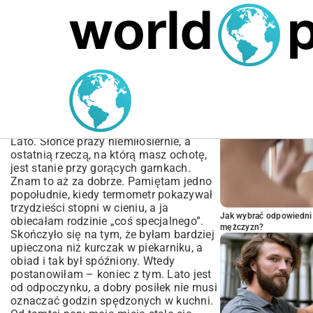
MARIUSZ ŁAMAGA
06.10.2025
BIZNES
POPULARNE A
Przepis na szybki letni
obiad – pomysły i
inspiracje
Lato. Słońce praży niemiłosiernie, a
ostatnią rzeczą, na którą masz ochotę,
jest stanie przy gorących garnkach.
Znam to aż za dobrze. Pamiętam jedno
popołudnie, kiedy termometr pokazywał
trzydzieści stopni w cieniu, a ja
Jak wybrać odpowiedni 
obiecałam rodzinie „coś specjalnego”.
mężczyzn?
Skończyło się na tym, że byłam bardziej
upieczona niż kurczak w piekarniku, a
obiad i tak był spóźniony. Wtedy
postanowiłam – koniec z tym. Lato jest
od odpoczynku, a dobry posiłek nie musi
oznaczać godzin spędzonych w kuchni.