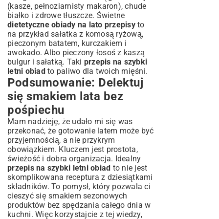
(kasze, pełnoziarnisty makaron), chude
białko i zdrowe tłuszcze. Świetne
dietetyczne obiady na lato przepisy
to
na przykład sałatka z komosą ryżową,
pieczonym batatem, kurczakiem i
awokado. Albo pieczony łosoś z kaszą
bulgur i sałatką. Taki
przepis na szybki
letni obiad
to paliwo dla twoich mięśni.
Podsumowanie: Delektuj
się smakiem lata bez
pośpiechu
Mam nadzieję, że udało mi się was
przekonać, że gotowanie latem może być
przyjemnością, a nie przykrym
obowiązkiem. Kluczem jest prostota,
świeżość i dobra organizacja. Idealny
przepis na szybki letni obiad
to nie jest
skomplikowana receptura z dziesiątkami
składników. To pomysł, który pozwala ci
cieszyć się smakiem sezonowych
produktów bez spędzania całego dnia w
kuchni. Więc korzystajcie z tej wiedzy,