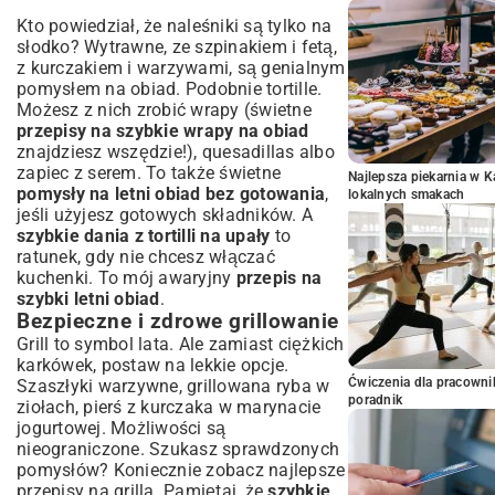
Kto powiedział, że naleśniki są tylko na
słodko? Wytrawne, ze szpinakiem i fetą,
z kurczakiem i warzywami, są genialnym
pomysłem na obiad. Podobnie tortille.
Możesz z nich zrobić wrapy (świetne
przepisy na szybkie wrapy na obiad
znajdziesz wszędzie!), quesadillas albo
zapiec z serem. To także świetne
Najlepsza piekarnia w 
pomysły na letni obiad bez gotowania
,
lokalnych smakach
jeśli użyjesz gotowych składników. A
szybkie dania z tortilli na upały
to
ratunek, gdy nie chcesz włączać
kuchenki. To mój awaryjny
przepis na
szybki letni obiad
.
Bezpieczne i zdrowe grillowanie
Grill to symbol lata. Ale zamiast ciężkich
karkówek, postaw na lekkie opcje.
Ćwiczenia dla pracown
Szaszłyki warzywne, grillowana ryba w
poradnik
ziołach, pierś z kurczaka w marynacie
jogurtowej. Możliwości są
nieograniczone. Szukasz sprawdzonych
pomysłów? Koniecznie zobacz
najlepsze
przepisy na grilla
. Pamiętaj, że
szybkie