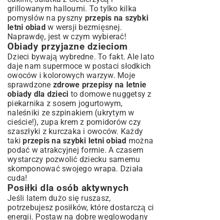
grillowanym halloumi. To tylko kilka
pomysłów na pyszny
przepis na szybki
letni obiad
w wersji bezmięsnej.
Naprawdę, jest w czym wybierać!
Obiady przyjazne dzieciom
Dzieci bywają wybredne. To fakt. Ale lato
daje nam supermoce w postaci słodkich
owoców i kolorowych warzyw. Moje
sprawdzone
zdrowe przepisy na letnie
obiady dla dzieci
to domowe nuggetsy z
piekarnika z sosem jogurtowym,
naleśniki ze szpinakiem (ukrytym w
cieście!), zupa krem z pomidorów czy
szaszłyki z kurczaka i owoców. Każdy
taki
przepis na szybki letni obiad
można
podać w atrakcyjnej formie. A czasem
wystarczy pozwolić dziecku samemu
skomponować swojego wrapa. Działa
cuda!
Posiłki dla osób aktywnych
Jeśli latem dużo się ruszasz,
potrzebujesz posiłków, które dostarczą ci
energii. Postaw na dobre węglowodany