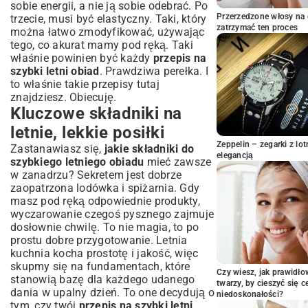
sobie energii, a nie ją sobie odebrać. Po
wysiłku, maksimum smaku
Przerzedzone włosy na 
trzecie, musi być elastyczny. Taki, który
Bezpieczne i zdrowe grillowanie
zatrzymać ten proces
można łatwo zmodyfikować, używając
Zupy kremy i chłodniki na upalne dni
tego, co akurat mamy pod ręką. Taki
Jak skrócić czas przygotowania letniego
właśnie powinien być każdy
przepis na
obiadu?
szybki letni obiad
. Prawdziwa perełka. I
to właśnie takie przepisy tutaj
Planowanie posiłków i wstępne
przygotowania
znajdziesz. Obiecuję.
Kluczowe składniki na
Wykorzystanie gotowych produktów
Sprzęt kuchenny, który ułatwia życie
letnie, lekkie posiłki
Zdrowe i zbilansowane letnie obiady dla
Zeppelin – zegarki z l
Zastanawiasz się,
jakie składniki do
całej rodziny
elegancją
szybkiego letniego obiadu
mieć zawsze
Opcje wegetariańskie i wegańskie
w zanadrzu? Sekretem jest dobrze
zaopatrzona lodówka i spiżarnia. Gdy
Obiady przyjazne dzieciom
masz pod ręką odpowiednie produkty,
Posiłki dla osób aktywnych
wyczarowanie czegoś pysznego zajmuje
Podsumowanie: Delektuj się smakiem
dosłownie chwilę. To nie magia, to po
lata bez pośpiechu
prostu dobre przygotowanie. Letnia
kuchnia kocha prostotę i jakość, więc
skupmy się na fundamentach, które
Czy wiesz, jak prawidł
stanowią bazę dla każdego udanego
twarzy, by cieszyć się 
dania w upalny dzień. To one decydują o
niedoskonałości?
tym, czy twój
przepis na szybki letni