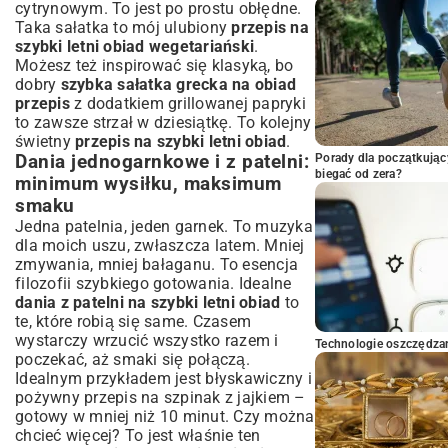
cytrynowym. To jest po prostu obłędne.
Taka sałatka to mój ulubiony
przepis na
szybki letni obiad wegetariański
.
Możesz też inspirować się klasyką, bo
dobry
szybka sałatka grecka na obiad
przepis
z dodatkiem grillowanej papryki
to zawsze strzał w dziesiątkę. To kolejny
świetny
przepis na szybki letni obiad
.
Porady dla początkując
Dania jednogarnkowe i z patelni:
biegać od zera?
minimum wysiłku, maksimum
smaku
Jedna patelnia, jeden garnek. To muzyka
dla moich uszu, zwłaszcza latem. Mniej
zmywania, mniej bałaganu. To esencja
filozofii szybkiego gotowania. Idealne
dania z patelni na szybki letni obiad
to
te, które robią się same. Czasem
wystarczy wrzucić wszystko razem i
Technologie oszczędzan
poczekać, aż smaki się połączą.
Idealnym przykładem jest błyskawiczny i
pożywny
przepis na szpinak z jajkiem
–
gotowy w mniej niż 10 minut. Czy można
chcieć więcej? To jest właśnie ten