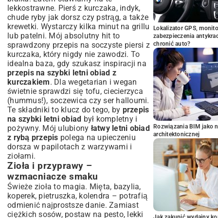
lekkostrawne. Pierś z kurczaka, indyk,
chude ryby jak dorsz czy pstrąg, a także
krewetki. Wystarczy kilka minut na grillu
Lokalizator GPS, monito
lub patelni. Mój absolutny hit to
zabezpieczenia antykra
sprawdzony
przepis na soczyste piersi z
chronić auto?
kurczaka
, który nigdy nie zawodzi. To
idealna baza, gdy szukasz inspiracji na
przepis na szybki letni obiad z
kurczakiem
. Dla wegetarian i wegan
świetnie sprawdzi się tofu, ciecierzyca
(hummus!), soczewica czy ser halloumi.
Te składniki to klucz do tego, by
przepis
na szybki letni obiad
był kompletny i
Rozwiązania BIM jako n
pożywny. Mój ulubiony
łatwy letni obiad
architektonicznej
z rybą przepis
polega na upieczeniu
dorsza w papilotach z warzywami i
ziołami.
Zioła i przyprawy –
wzmacniacze smaku
Świeże zioła to magia. Mięta, bazylia,
koperek, pietruszka, kolendra – potrafią
odmienić najprostsze danie. Zamiast
ciężkich sosów, postaw na pesto, lekki
Jak zakupić wydajny ko