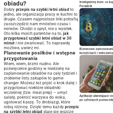
obiadu?
Inteligentny dom: co k
Poradnik
Dobry
przepis na szybki letni obiad
to
jedno, ale organizacja pracy w kuchni to
drugie. Czasem najprostsze triki potrafią
zaoszczędzić nam mnóstwo czasu i
nerwów. Chodzi o spryt, nie o wysiłek.
Oto kilka moich patentów na to,
jak
przygotować szybki letni obiad w 30
minut
i nie zwariować. To naprawdę
możliwe, uwierz mi.
Biznesowe zastosowani
Planowanie posiłków i wstępne
korzyściach i wdrożeni
przygotowania
Wiem, wiem, brzmi nudno. Ale
poświęcenie godziny w niedzielę na
zaplanowanie obiadów na cały tydzień i
zrobienie listy zakupów to game-
changer. Możesz też pójść o krok dalej i
przygotować niektóre składniki
wcześniej (tzw. meal prep) – umyć
Aplikacje ułatwiające c
sałatę, pokroić warzywa do woka,
po cyfrowych pomocni
ugotować kaszę. To drobiazgi, które
robią różnicę. Dzięki temu każdy
przepis
na szybki letni obiad
staje się jeszcze