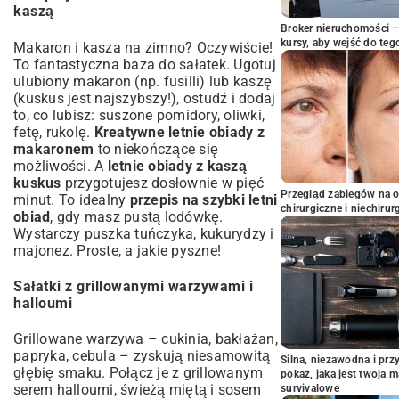
kaszą
Broker nieruchomości – 
kursy, aby wejść do teg
Makaron i kasza na zimno? Oczywiście!
To fantastyczna baza do sałatek. Ugotuj
ulubiony makaron (np. fusilli) lub kaszę
(kuskus jest najszybszy!), ostudź i dodaj
to, co lubisz: suszone pomidory, oliwki,
fetę, rukolę.
Kreatywne letnie obiady z
makaronem
to niekończące się
możliwości. A
letnie obiady z kaszą
kuskus
przygotujesz dosłownie w pięć
Przegląd zabiegów na 
minut. To idealny
przepis na szybki letni
chirurgiczne i niechirur
obiad
, gdy masz pustą lodówkę.
Wystarczy puszka tuńczyka, kukurydzy i
majonez. Proste, a jakie pyszne!
Sałatki z grillowanymi warzywami i
halloumi
Grillowane warzywa – cukinia, bakłażan,
papryka, cebula – zyskują niesamowitą
Silna, niezawodna i pr
głębię smaku. Połącz je z grillowanym
pokaż, jaka jest twoja 
serem halloumi, świeżą miętą i sosem
survivalowe