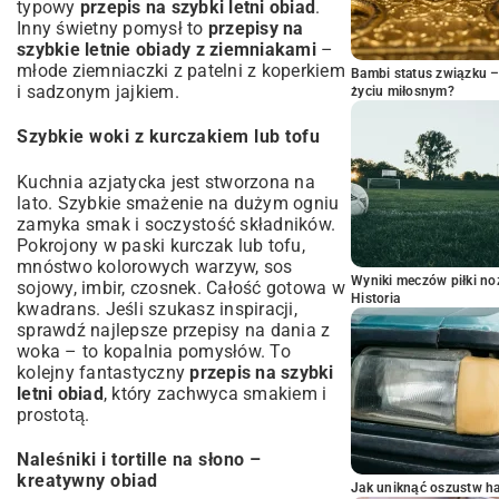
typowy
przepis na szybki letni obiad
.
Inny świetny pomysł to
przepisy na
szybkie letnie obiady z ziemniakami
–
młode ziemniaczki z patelni z koperkiem
Bambi status związku 
i sadzonym jajkiem.
życiu miłosnym?
Szybkie woki z kurczakiem lub tofu
Kuchnia azjatycka jest stworzona na
lato. Szybkie smażenie na dużym ogniu
zamyka smak i soczystość składników.
Pokrojony w paski kurczak lub tofu,
mnóstwo kolorowych warzyw, sos
Wyniki meczów piłki noż
sojowy, imbir, czosnek. Całość gotowa w
Historia
kwadrans. Jeśli szukasz inspiracji,
sprawdź
najlepsze przepisy na dania z
woka
– to kopalnia pomysłów. To
kolejny fantastyczny
przepis na szybki
letni obiad
, który zachwyca smakiem i
prostotą.
Naleśniki i tortille na słono –
kreatywny obiad
Jak uniknąć oszustw h