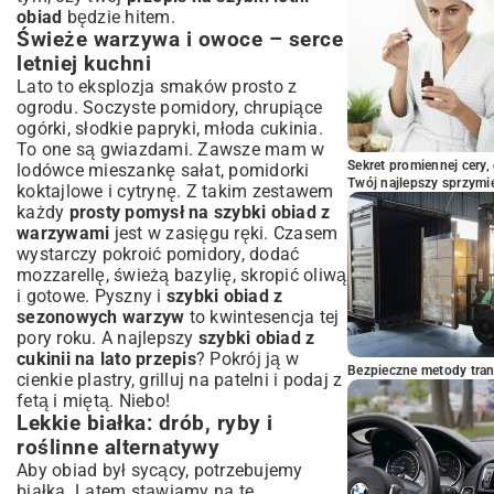
obiad
będzie hitem.
Świeże warzywa i owoce – serce
letniej kuchni
Lato to eksplozja smaków prosto z
ogrodu. Soczyste pomidory, chrupiące
ogórki, słodkie papryki, młoda cukinia.
To one są gwiazdami. Zawsze mam w
Sekret promiennej cery,
lodówce mieszankę sałat, pomidorki
Twój najlepszy sprzymi
koktajlowe i cytrynę. Z takim zestawem
każdy
prosty pomysł na szybki obiad z
warzywami
jest w zasięgu ręki. Czasem
wystarczy pokroić pomidory, dodać
mozzarellę, świeżą bazylię, skropić oliwą
i gotowe. Pyszny i
szybki obiad z
sezonowych warzyw
to kwintesencja tej
pory roku. A najlepszy
szybki obiad z
cukinii na lato przepis
? Pokrój ją w
Bezpieczne metody trans
cienkie plastry, grilluj na patelni i podaj z
fetą i miętą. Niebo!
Lekkie białka: drób, ryby i
roślinne alternatywy
Aby obiad był sycący, potrzebujemy
białka. Latem stawiamy na te