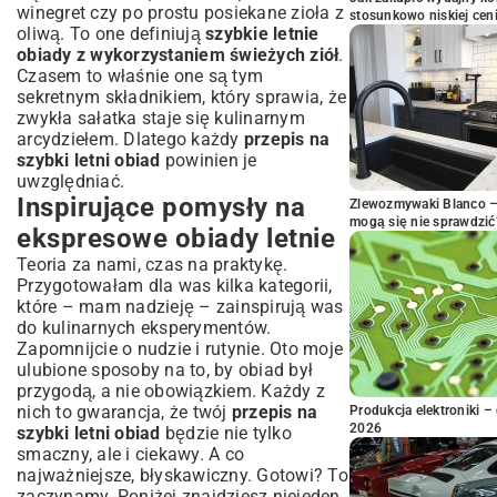
winegret czy po prostu posiekane zioła z
stosunkowo niskiej cen
oliwą. To one definiują
szybkie letnie
obiady z wykorzystaniem świeżych ziół
.
Czasem to właśnie one są tym
sekretnym składnikiem, który sprawia, że
zwykła sałatka staje się kulinarnym
arcydziełem. Dlatego każdy
przepis na
szybki letni obiad
powinien je
uwzględniać.
Inspirujące pomysły na
Zlewozmywaki Blanco – 
mogą się nie sprawdzić
ekspresowe obiady letnie
Teoria za nami, czas na praktykę.
Przygotowałam dla was kilka kategorii,
które – mam nadzieję – zainspirują was
do kulinarnych eksperymentów.
Zapomnijcie o nudzie i rutynie. Oto moje
ulubione sposoby na to, by obiad był
przygodą, a nie obowiązkiem. Każdy z
nich to gwarancja, że twój
przepis na
Produkcja elektroniki – 
2026
szybki letni obiad
będzie nie tylko
smaczny, ale i ciekawy. A co
najważniejsze, błyskawiczny. Gotowi? To
zaczynamy. Poniżej znajdziesz niejeden