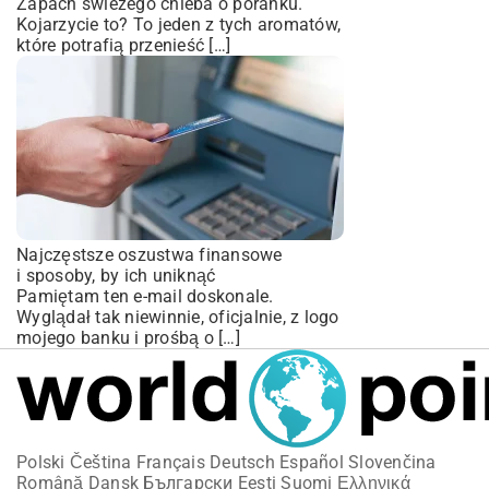
Zapach świeżego chleba o poranku.
Kojarzycie to? To jeden z tych aromatów,
które potrafią przenieść […]
Najczęstsze oszustwa finansowe
i sposoby, by ich uniknąć
Pamiętam ten e-mail doskonale.
Wyglądał tak niewinnie, oficjalnie, z logo
mojego banku i prośbą o […]
Polski
Čeština
Français
Deutsch
Español
Slovenčina
Română
Dansk
Български
Eesti
Suomi
Ελληνικά