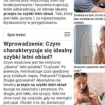
Od tamtej pory moją misją stało się
kolekcjonowanie i tworzenie inspiracji,
które udowadniają, że istnieje idealny
przepis na szybki letni obiad
. Taki, który
Zarabiaj na tym, że ni
jest lekki, pyszny i, co najważniejsze,
jako dodatkowe źródło 
błyskawiczny w przygotowaniu.
zakładu
Spis treści
Wprowadzenie: Czym
Wprowadzenie: Czym charakteryzuje się
idealny szybki letni obiad?
charakteryzuje się idealny
Kluczowe składniki na letnie, lekkie
szybki letni obiad?
posiłki
Czym właściwie jest ten mityczny
Świeże warzywa i owoce – serce letniej
„idealny” letni posiłek? To proste. Po
kuchni
Atopowe zapalenie skór
pierwsze, minimalizuje czas spędzony
ciało?
Lekkie białka: drób, ryby i roślinne
przy źródłach ciepła. Piekarnik? Odpada.
alternatywy
Długie gotowanie? Absolutnie nie.
Zioła i przyprawy – wzmacniacze smaku
Idealny
przepis na szybki letni obiad
Inspirujące pomysły na ekspresowe
bazuje na świeżości i prostocie. Po
obiady letnie
drugie, jest lekki, ale sycący. Nikt nie
Sałatki, które sycą i orzeźwiają
chce czuć się ociężale, gdy na zewnątrz
jest upał. Chodzi o to, by dostarczyć
Dania jednogarnkowe i z patelni: minimum