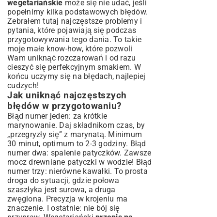
wegetariańskie
może się nie udać, jeśli
popełnimy kilka podstawowych błędów.
Zebrałem tutaj najczęstsze problemy i
pytania, które pojawiają się podczas
przygotowywania tego dania. To takie
moje małe know-how, które pozwoli
Wam uniknąć rozczarowań i od razu
cieszyć się perfekcyjnym smakiem. W
końcu uczymy się na błędach, najlepiej
cudzych!
Jak uniknąć najczęstszych
błędów w przygotowaniu?
Błąd numer jeden: za krótkie
marynowanie. Daj składnikom czas, by
„przegryzły się” z marynatą. Minimum
30 minut, optimum to 2-3 godziny. Błąd
numer dwa: spalenie patyczków. Zawsze
mocz drewniane patyczki w wodzie! Błąd
numer trzy: nierówne kawałki. To prosta
droga do sytuacji, gdzie połowa
szaszłyka jest surowa, a druga
zwęglona. Precyzja w krojeniu ma
znaczenie. I ostatnie: nie bój się