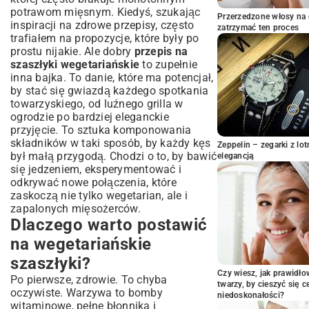
Wybór warzyw – co sprawdzi się najlepiej?
potrawom mięsnym. Kiedyś, szukając
Przerzedzone włosy na 
inspiracji na
zdrowe przepisy
, często
Tajemnica smaku – marynaty i przyprawy
zatrzymać ten proces
trafiałem na propozycje, które były po
Roślinne źródła białka w szaszłykach (tofu,
prostu nijakie. Ale dobry
przepis na
halloumi, tempeh)
szaszłyki wegetariańskie
to zupełnie
Krok po kroku: Jak przygotować
inna bajka. To danie, które ma potencjał,
wegetariańskie szaszłyki?
by stać się gwiazdą każdego spotkania
Przygotowanie składników i krojenie
towarzyskiego, od luźnego grilla w
Nawlekanie na patyki – praktyczne
ogrodzie po bardziej eleganckie
wskazówki
przyjęcie. To sztuka komponowania
składników w taki sposób, by każdy kęs
Metody pieczenia: grill, piekarnik, patelnia
Zeppelin – zegarki z l
był małą przygodą. Chodzi o to, by bawić
elegancją
Pomysły na serwowanie i kreatywne
się jedzeniem, eksperymentować i
wariacje
odkrywać nowe połączenia, które
Idealne dodatki do szaszłyków
zaskoczą nie tylko wegetarian, ale i
warzywnych
zapalonych mięsożerców.
Szaszłyki wegetariańskie z grilla vs. z
Dlaczego warto postawić
piekarnika
na wegetariańskie
Inspiracje kulinarne: szaszłyki z owocami,
serowe, egzotyczne
szaszłyki?
Najczęściej zadawane pytania i porady
Czy wiesz, jak prawidł
Po pierwsze, zdrowie. To chyba
eksperta
twarzy, by cieszyć się 
oczywiste. Warzywa to bomby
niedoskonałości?
Jak uniknąć najczęstszych błędów w
witaminowe, pełne błonnika i