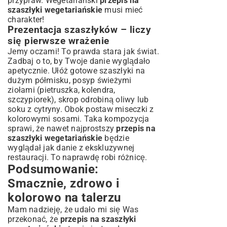
przypraw. Wegetariański
przepis na
szaszłyki wegetariańskie
musi mieć
charakter!
Prezentacja szaszłyków – liczy
się pierwsze wrażenie
Jemy oczami! To prawda stara jak świat.
Zadbaj o to, by Twoje danie wyglądało
apetycznie. Ułóż gotowe szaszłyki na
dużym półmisku, posyp świeżymi
ziołami (pietruszka, kolendra,
szczypiorek), skrop odrobiną oliwy lub
soku z cytryny. Obok postaw miseczki z
kolorowymi sosami. Taka kompozycja
sprawi, że nawet najprostszy
przepis na
szaszłyki wegetariańskie
będzie
wyglądał jak danie z ekskluzywnej
restauracji. To naprawdę robi różnicę.
Podsumowanie:
Smacznie, zdrowo i
kolorowo na talerzu
Mam nadzieję, że udało mi się Was
przekonać, że
przepis na szaszłyki