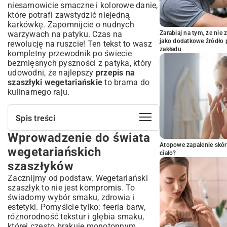
niesamowicie smaczne i kolorowe danie,
które potrafi zawstydzić niejedną
karkówkę. Zapomnijcie o nudnych
warzywach na patyku. Czas na
Zarabiaj na tym, że ni
jako dodatkowe źródło 
rewolucję na ruszcie! Ten tekst to wasz
zakładu
kompletny przewodnik po świecie
bezmięsnych pyszności z patyka, który
udowodni, że najlepszy
przepis na
szaszłyki wegetariańskie
to brama do
kulinarnego raju.
Spis treści
Wprowadzenie do świata
Wprowadzenie do świata
wegetariańskich szaszłyków
Atopowe zapalenie skór
wegetariańskich
ciało?
Dlaczego warto postawić na
szaszłyków
wegetariańskie szaszłyki?
Zacznijmy od podstaw. Wegetariański
Zdrowe i pożywne alternatywy dla mięsa
szaszłyk to nie jest kompromis. To
Nieskończone możliwości kompozycji
świadomy wybór smaku, zdrowia i
smaków
estetyki. Pomyślcie tylko: feeria barw,
Podstawy idealnego wegetariańskiego
różnorodność tekstur i głębia smaku,
szaszłyka
której często brakuje monotonnym