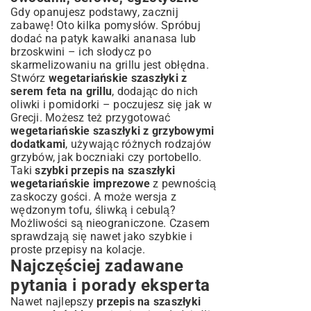
Gdy opanujesz podstawy, zacznij
zabawę! Oto kilka pomysłów. Spróbuj
dodać na patyk kawałki ananasa lub
brzoskwini – ich słodycz po
skarmelizowaniu na grillu jest obłędna.
Stwórz
wegetariańskie szaszłyki z
serem feta na grillu
, dodając do nich
oliwki i pomidorki – poczujesz się jak w
Grecji. Możesz też przygotować
wegetariańskie szaszłyki z grzybowymi
dodatkami
, używając różnych rodzajów
grzybów, jak boczniaki czy portobello.
Taki
szybki przepis na szaszłyki
wegetariańskie imprezowe
z pewnością
zaskoczy gości. A może wersja z
wędzonym tofu, śliwką i cebulą?
Możliwości są nieograniczone. Czasem
sprawdzają się nawet jako
szybkie i
proste przepisy na kolacje
.
Najczęściej zadawane
pytania i porady eksperta
Nawet najlepszy
przepis na szaszłyki