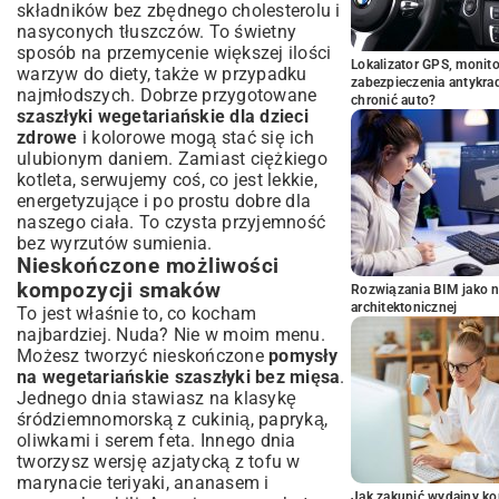
składników bez zbędnego cholesterolu i
nasyconych tłuszczów. To świetny
sposób na przemycenie większej ilości
Lokalizator GPS, monito
warzyw do diety, także w przypadku
zabezpieczenia antykra
najmłodszych. Dobrze przygotowane
chronić auto?
szaszłyki wegetariańskie dla dzieci
zdrowe
i kolorowe mogą stać się ich
ulubionym daniem. Zamiast ciężkiego
kotleta, serwujemy coś, co jest lekkie,
energetyzujące i po prostu dobre dla
naszego ciała. To czysta przyjemność
bez wyrzutów sumienia.
Nieskończone możliwości
kompozycji smaków
Rozwiązania BIM jako n
architektonicznej
To jest właśnie to, co kocham
najbardziej. Nuda? Nie w moim menu.
Możesz tworzyć nieskończone
pomysły
na wegetariańskie szaszłyki bez mięsa
.
Jednego dnia stawiasz na klasykę
śródziemnomorską z cukinią, papryką,
oliwkami i serem feta. Innego dnia
tworzysz wersję azjatycką z tofu w
marynacie teriyaki, ananasem i
Jak zakupić wydajny ko