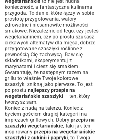
wegetariańskie
to nie jest nudna
konieczność, a fantastyczna kulinarna
przygoda. To danie, które łączy w sobie
prostotę przygotowania, walory
zdrowotne i niesamowite możliwości
smakowe. Niezależnie od tego, czy jesteś
wegetarianinem, czy po prostu szukasz
ciekawych alternatyw dla mięsa, dobrze
przygotowane szaszłyki roślinne z
pewnością Cię zachwycą. Baw się
składnikami, eksperymentuj z
marynatami i ciesz się smakiem.
Gwarantuję, że następnym razem na
grillu to właśnie Twoje kolorowe
szaszłyki znikną jako pierwsze. To jest
po prostu
najlepszy przepis na
wegetariańskie szaszłyki
– ten, który
tworzysz sam.
Koniec z nudą na talerzu. Koniec z
byciem gościem drugiej kategorii na
imprezach grillowych. Dobry
przepis na
szaszłyki wegetariańskie
, taki jak ten
inspirowany
przepis na wegetariańskie
szaszłyki z cukinii i papryki
, to Twoja