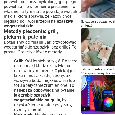
pozwoli na lepszą cyrkulację gorącego
powietrza i równomierne pieczenie. To
właśnie na tym etapie powstaje wizualna
magia, która sprawia, że każdy chce
sięgnąć po Twój
przepis na szaszłyki
Najczęstsze oszustwa f
wegetariańskie
.
uniknąć
Metody pieczenia: grill,
piekarnik, patelnia
Dotarliśmy do finału! Jak przygotować
wegetariańskie szaszłyki bez grilla? To
proste! Oto trzy główne metody.
Grill:
Król letnich przyjęć. Rozgrzej
go dobrze i kładź szaszłyki na
Jak oszczędzać na rac
naoliwionym ruszcie. Opiekaj po
30+ sprawdzonych sp
kilka minut z każdej strony, aż
warzywa będą miękkie, a ser lub
tofu apetycznie zrumienione. To
najlepsza odpowiedź na pytanie,
jak zrobić szaszłyki
wegetariańskie na grillu
, by
uzyskać ten charakterystyczny,
dymny aromat.
Piekarnik:
Idealna opcja na