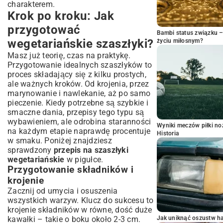
charakterem.
Krok po kroku: Jak
przygotować
Bambi status związku 
wegetariańskie szaszłyki?
życiu miłosnym?
Masz już teorię, czas na praktykę.
Przygotowanie idealnych szaszłyków to
proces składający się z kilku prostych,
ale ważnych kroków. Od krojenia, przez
marynowanie i nawlekanie, aż po samo
pieczenie. Kiedy potrzebne są
szybkie i
smaczne dania, przepisy
tego typu są
wybawieniem, ale odrobina staranności
Wyniki meczów piłki noż
na każdym etapie naprawdę procentuje
Historia
w smaku. Poniżej znajdziesz
sprawdzony
przepis na szaszłyki
wegetariańskie
w pigułce.
Przygotowanie składników i
krojenie
Zacznij od umycia i osuszenia
wszystkich warzyw. Klucz do sukcesu to
krojenie składników w równe, dość duże
kawałki – takie o boku około 2-3 cm.
Jak uniknąć oszustw h