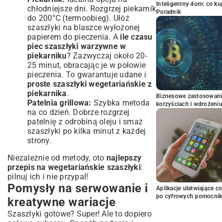
Inteligentny dom: co k
chłodniejsze dni. Rozgrzej piekarnik
Poradnik
do 200°C (termoobieg). Ułóż
szaszłyki na blaszce wyłożonej
papierem do pieczenia. A
ile czasu
piec szaszłyki warzywne w
piekarniku
? Zazwyczaj około 20-
25 minut, obracając je w połowie
pieczenia. To gwarantuje udane i
proste szaszłyki wegetariańskie z
piekarnika
.
Biznesowe zastosowani
Patelnia grillowa:
Szybka metoda
korzyściach i wdrożeni
na co dzień. Dobrze rozgrzej
patelnię z odrobiną oleju i smaż
szaszłyki po kilka minut z każdej
strony.
Niezależnie od metody, oto
najlepszy
przepis na wegetariańskie szaszłyki
:
pilnuj ich i nie przypal!
Pomysły na serwowanie i
Aplikacje ułatwiające c
po cyfrowych pomocni
kreatywne wariacje
Szaszłyki gotowe? Super! Ale to dopiero