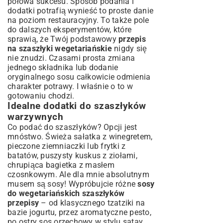
połowa sukcesu. Sposób podania i
dodatki potrafią wynieść to proste danie
na poziom restauracyjny. To także pole
do dalszych eksperymentów, które
sprawią, że Twój podstawowy
przepis
na szaszłyki wegetariańskie
nigdy się
nie znudzi. Czasami prosta zmiana
jednego składnika lub dodanie
oryginalnego sosu całkowicie odmienia
charakter potrawy. I właśnie o to w
gotowaniu chodzi.
Idealne dodatki do szaszłyków
warzywnych
Co podać do szaszłyków? Opcji jest
mnóstwo. Świeża sałatka z winegretem,
pieczone ziemniaczki lub frytki z
batatów, puszysty kuskus z ziołami,
chrupiąca bagietka z masłem
czosnkowym. Ale dla mnie absolutnym
musem są sosy! Wypróbujcie różne
sosy
do wegetariańskich szaszłyków
przepisy
– od klasycznego tzatziki na
bazie jogurtu, przez aromatyczne pesto,
po ostry sos orzechowy w stylu satay.