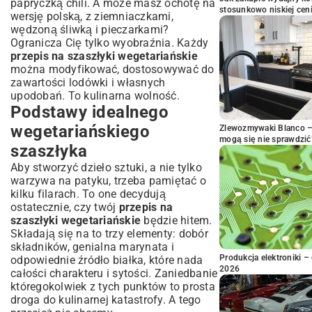
papryczką chili. A może masz ochotę na
stosunkowo niskiej cen
wersję polską, z ziemniaczkami,
wędzoną śliwką i pieczarkami?
Ogranicza Cię tylko wyobraźnia. Każdy
przepis na szaszłyki wegetariańskie
można modyfikować, dostosowywać do
zawartości lodówki i własnych
upodobań. To kulinarna wolność.
Podstawy idealnego
wegetariańskiego
Zlewozmywaki Blanco – 
mogą się nie sprawdzić
szaszłyka
Aby stworzyć dzieło sztuki, a nie tylko
warzywa na patyku, trzeba pamiętać o
kilku filarach. To one decydują
ostatecznie, czy twój
przepis na
szaszłyki wegetariańskie
będzie hitem.
Składają się na to trzy elementy: dobór
składników, genialna marynata i
Produkcja elektroniki – 
odpowiednie źródło białka, które nada
2026
całości charakteru i sytości. Zaniedbanie
któregokolwiek z tych punktów to prosta
droga do kulinarnej katastrofy. A tego