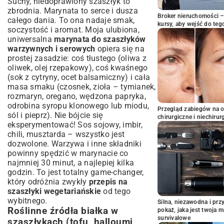
Suchy, niedoprawiony szaszłyk to
zbrodnia. Marynata to serce i dusza
Broker nieruchomości – 
całego dania. To ona nadaje smak,
kursy, aby wejść do teg
soczystość i aromat. Moja ulubiona,
uniwersalna
marynata do szaszłyków
warzywnych i serowych
opiera się na
prostej zasadzie: coś tłustego (oliwa z
oliwek, olej rzepakowy), coś kwaśnego
(sok z cytryny, ocet balsamiczny) i cała
masa smaku (czosnek, zioła – tymianek,
rozmaryn, oregano, wędzona papryka,
odrobina syropu klonowego lub miodu,
Przegląd zabiegów na 
sól i pieprz). Nie bójcie się
chirurgiczne i niechirur
eksperymentować! Sos sojowy, imbir,
chili, musztarda – wszystko jest
dozwolone. Warzywa i inne składniki
powinny spędzić w marynacie co
najmniej 30 minut, a najlepiej kilka
godzin. To jest totalny game-changer,
który odróżnia zwykły
przepis na
szaszłyki wegetariańskie
od tego
wybitnego.
Silna, niezawodna i pr
Roślinne źródła białka w
pokaż, jaka jest twoja 
survivalowe
szaszłykach (tofu, halloumi,