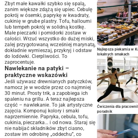
Zbyt małe kawałki szybko się spalą,
zanim większe zdążą się upiec. Cebulę
pokrój w ósemki, paprykę w kwadraty,
cukinię w grube plastry. Tofu, halloumi
lub tempeh pokrój w solidną kostkę.
Małe pieczarki i pomidorki zostaw w
całości. Wrzuć wszystko do dużej miski,
zalej przygotowaną wcześniej marynatą,
Najlepsza piekarnia w 
dokładnie wymieszaj, przykryj i odstaw
lokalnych smakach
do lodówki. Cierpliwości. To
zaprocentuje.
Nawlekanie na patyki –
praktyczne wskazówki
Jeśli używasz drewnianych patyczków,
namocz je w wodzie przez co najmniej
30 minut. Prosty trik, a zapobiega ich
spaleniu na grillu. A teraz najlepsza
część – nawlekanie. To jak artystyczne
Ćwiczenia dla pracown
zajęcia. Komponuj kolory i smaki
poradnik
naprzemiennie. Papryka, cebula, tofu,
cukinia, pieczarka… i od nowa. Staraj się
nie nabijać składników zbyt ciasno,
zostaw im odrobinę „oddechu”, co