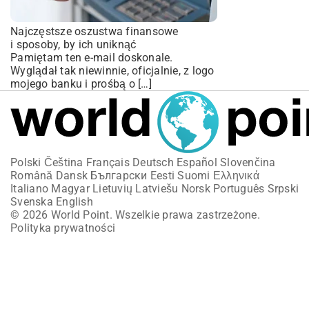
Najczęstsze oszustwa finansowe
i sposoby, by ich uniknąć
Pamiętam ten e-mail doskonale.
Wyglądał tak niewinnie, oficjalnie, z logo
mojego banku i prośbą o […]
Polski
Čeština
Français
Deutsch
Español
Slovenčina
Română
Dansk
Български
Eesti
Suomi
Ελληνικά
Italiano
Magyar
Lietuvių
Latviešu
Norsk
Português
Srpski
Svenska
English
© 2026 World Point. Wszelkie prawa zastrzeżone.
Polityka prywatności