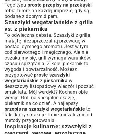
Tego typu
proste przepisy na przekąski
robią furorę na każdej imprezie, gdy są
podane z dobrym dipem.
Szaszłyki wegetariańskie z grilla
vs. z piekarnika
To odwieczna debata. Szaszłyki z grilla
mają tę niezaprzeczalną przewagę w
postaci dymnego aromatu. Jest w tym
coś pierwotnego i magicznego. Ale nie
oszukujmy się, grill wymaga warunków,
czasu i sprzątania. Z kolei piekarnik to
wygoda i powtarzalność. Możesz
przygotować
proste szaszłyki
wegetariańskie z piekarnika
w
deszczowy listopadowy wieczór i poczuć
smak lata. Mój werdykt? Kocham obie
wersje. Grill na specjalne okazje,
piekarnik na co dzień. A najlepszy
przepis na szaszłyki wegetariańskie
to
taki, który smakuje Tobie, niezależnie od
metody przygotowania.
Inspiracje kulinarne: szaszłyki z
owocami, serowe, egzotyczne