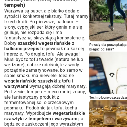
tempeh)
Warzywa są super, ale białko dodaje
sytości i konkretnej tekstury. Tutaj mamy
trzech króli. Po pierwsze, halloumi –
słony, cypryjski ser, który genialnie się
grilluje, nie rozpada się i ma
fantastyczną, skrzypiącą konsystencję.
Dobry
szaszłyki wegetariańskie z
Porady dla początkując
halloumi przepis
to pewniak na każdej
biegać od zera?
imprezie. Po drugie, tofu. Ale uwaga!
Musi być to tofu twarde (naturalne lub
wędzone), dobrze odciśnięte z wody i
porządnie zamarynowane, bo samo w
sobie smaku ma niewiele. Idealne
wegetariańskie szaszłyki z tofu i
warzywami
wymagają dobrej marynaty.
Po trzecie, tempeh – nieco mniej znany,
ale fantastyczny produkt z
Technologie oszczędzan
fermentowanej soi o orzechowym
posmaku. Podobnie jak tofu, kocha
marynaty. Wypróbujcie
wegetariańskie
szaszłyki z tempehem i warzywami
, a
będziecie zaskoczeni jego wyrazistym