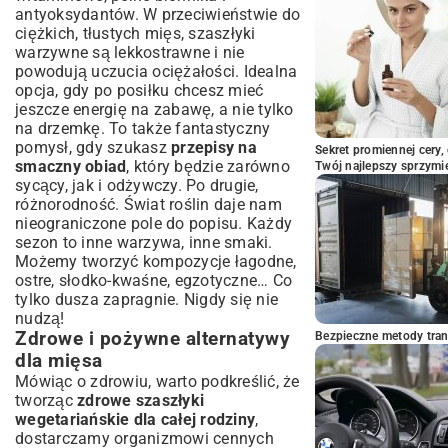
przygotowaniu?
antyoksydantów. W przeciwieństwie do
Prezentacja szaszłyków – liczy się
ciężkich, tłustych mięs, szaszłyki
pierwsze wrażenie
warzywne są lekkostrawne i nie
Podsumowanie: Smacznie, zdrowo i
powodują uczucia ociężałości. Idealna
kolorowo na talerzu
opcja, gdy po posiłku chcesz mieć
jeszcze energię na zabawę, a nie tylko
na drzemkę. To także fantastyczny
pomysł, gdy szukasz
przepisy na
Sekret promiennej cery,
smaczny obiad
, który będzie zarówno
Twój najlepszy sprzymi
sycący, jak i odżywczy. Po drugie,
różnorodność. Świat roślin daje nam
nieograniczone pole do popisu. Każdy
sezon to inne warzywa, inne smaki.
Możemy tworzyć kompozycje łagodne,
ostre, słodko-kwaśne, egzotyczne… Co
tylko dusza zapragnie. Nigdy się nie
nudzą!
Zdrowe i pożywne alternatywy
Bezpieczne metody trans
dla mięsa
Mówiąc o zdrowiu, warto podkreślić, że
tworząc
zdrowe szaszłyki
wegetariańskie dla całej rodziny
,
dostarczamy organizmowi cennych