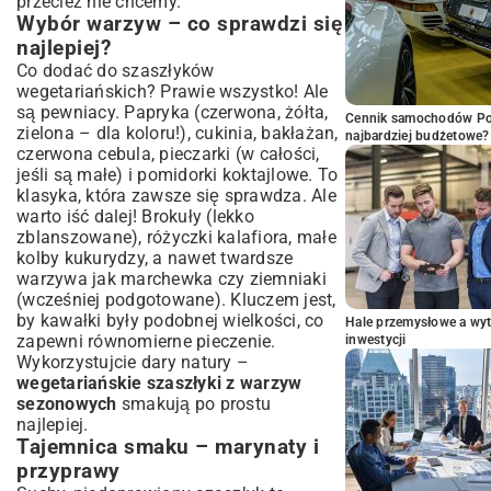
przecież nie chcemy.
Wybór warzyw – co sprawdzi się
najlepiej?
Co dodać do szaszłyków
wegetariańskich? Prawie wszystko! Ale
są pewniacy. Papryka (czerwona, żółta,
Cennik samochodów Por
zielona – dla koloru!), cukinia, bakłażan,
najbardziej budżetowe?
czerwona cebula, pieczarki (w całości,
jeśli są małe) i pomidorki koktajlowe. To
klasyka, która zawsze się sprawdza. Ale
warto iść dalej! Brokuły (lekko
zblanszowane), różyczki kalafiora, małe
kolby kukurydzy, a nawet twardsze
warzywa jak marchewka czy ziemniaki
(wcześniej podgotowane). Kluczem jest,
by kawałki były podobnej wielkości, co
Hale przemysłowe a wyt
zapewni równomierne pieczenie.
inwestycji
Wykorzystujcie dary natury –
wegetariańskie szaszłyki z warzyw
sezonowych
smakują po prostu
najlepiej.
Tajemnica smaku – marynaty i
przyprawy