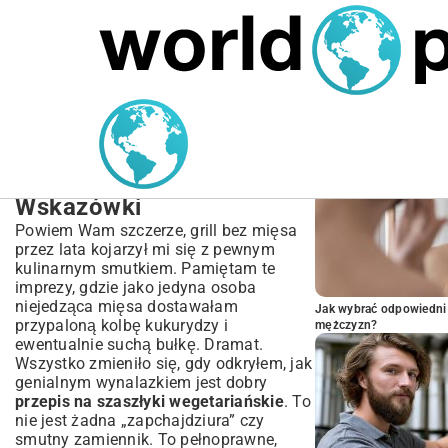
MARIUSZ ŁAMAGA
06.10.2025
BIZNES
POPULARNE A
Przepis na Szaszłyki
Wegetariańskie –
Najlepsze Pomysły i
Wskazówki
Powiem Wam szczerze, grill bez mięsa
przez lata kojarzył mi się z pewnym
kulinarnym smutkiem. Pamiętam te
imprezy, gdzie jako jedyna osoba
niejedząca mięsa dostawałam
Jak wybrać odpowiedni 
przypaloną kolbę kukurydzy i
mężczyzn?
ewentualnie suchą bułkę. Dramat.
Wszystko zmieniło się, gdy odkryłem, jak
genialnym wynalazkiem jest dobry
przepis na szaszłyki wegetariańskie
. To
nie jest żadna „zapchajdziura” czy
smutny zamiennik. To pełnoprawne,