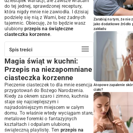
dziesiątek wariacji, ale zawsze wracam
do tej jednej, sprawdzonej receptury,
która nigdy mnie nie zawiodła. I dzisiaj
podzielę się nią z Wami, bez żadnych
Zarabiaj na tym, że ni
tajemnic. Obiecuję, że to będzie wasz
jako dodatkowe źródło 
ulubiony
przepis na świąteczne
zakładu
ciasteczka korzenne
.
Spis treści
Magia świąt w kuchni:
Magia świąt w kuchni: Przepis na
niezapomniane ciasteczka korzenne
Przepis na niezapomniane
Sekrety idealnych ciasteczek
ciasteczka korzenne
korzennych: Składniki, które musisz
znać
Pieczenie ciasteczek to dla mnie esencja
Atopowe zapalenie skór
przygotowań do Bożego Narodzenia.
ciało?
Podstawowe produkty, które masz w
Kiedy za oknem szaro i zimno, kuchnia
spiżarni
staje się najcieplejszym i
Korzenna mieszanka przypraw: Jak
najradośniejszym miejscem w całym
stworzyć idealny aromat?
domu. To właśnie wtedy wyciągam stare,
Krok po kroku: Jak przygotować
metalowe foremki o fantazyjnych
świąteczne ciasteczka korzenne –
kształtach i odpalam ulubioną
Klasyczna receptura
świąteczną playlistę. Ten
przepis na