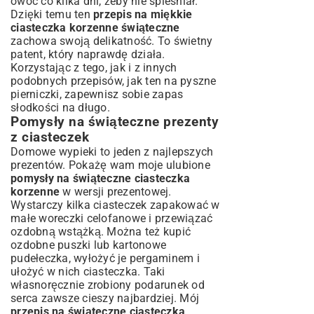
owoc co kilka dni, żeby nie spleśniał.
Dzięki temu ten
przepis na miękkie
ciasteczka korzenne świąteczne
zachowa swoją delikatność. To świetny
patent, który naprawdę działa.
Korzystając z tego, jak i z innych
podobnych przepisów, jak ten na
pyszne
pierniczki
, zapewnisz sobie zapas
słodkości na długo.
Pomysły na świąteczne prezenty
z ciasteczek
Domowe wypieki to jeden z najlepszych
prezentów. Pokażę wam moje ulubione
pomysły na świąteczne ciasteczka
korzenne
w wersji prezentowej.
Wystarczy kilka ciasteczek zapakować w
małe woreczki celofanowe i przewiązać
ozdobną wstążką. Można też kupić
ozdobne puszki lub kartonowe
pudełeczka, wyłożyć je pergaminem i
ułożyć w nich ciasteczka. Taki
własnoręcznie zrobiony podarunek od
serca zawsze cieszy najbardziej. Mój
przepis na świąteczne ciasteczka