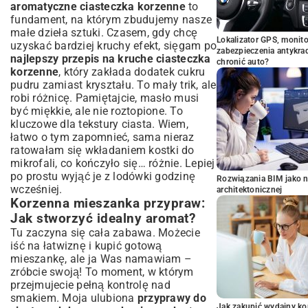
aromatyczne ciasteczka korzenne
to
fundament, na którym zbudujemy nasze
małe dzieła sztuki. Czasem, gdy chcę
Lokalizator GPS, monito
uzyskać bardziej kruchy efekt, sięgam po
zabezpieczenia antykra
najlepszy przepis na kruche ciasteczka
chronić auto?
korzenne
, który zakłada dodatek cukru
pudru zamiast kryształu. To mały trik, ale
robi różnicę. Pamiętajcie, masło musi
być miękkie, ale nie roztopione. To
kluczowe dla tekstury ciasta. Wiem,
łatwo o tym zapomnieć, sama nieraz
ratowałam się wkładaniem kostki do
mikrofali, co kończyło się… różnie. Lepiej
po prostu wyjąć je z lodówki godzinę
Rozwiązania BIM jako n
wcześniej.
architektonicznej
Korzenna mieszanka przypraw:
Jak stworzyć idealny aromat?
Tu zaczyna się cała zabawa. Możecie
iść na łatwiznę i kupić gotową
mieszankę, ale ja Was namawiam –
zróbcie swoją! To moment, w którym
przejmujecie pełną kontrolę nad
smakiem. Moja ulubiona
przyprawy do
Jak zakupić wydajny ko