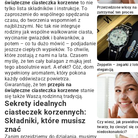
Przygotowanie ciasta: Klucz do sukcesu
świąteczne ciasteczka korzenne
to nie
Wałkowanie i wycinanie: Proste wskazówki
Przerzedzone włosy na 
tylko lista składników i instrukcje. To
zatrzymać ten proces
zaproszenie do wspólnego spędzania
Pieczenie ciasteczek: Ile czasu i w jakiej
czasu, do tworzenia wspomnień z
temperaturze?
najbliższymi. Nic tak nie integruje
Dekorowanie świątecznych ciasteczek:
rodziny jak wspólne wałkowanie ciasta,
Pomysły na wyjątkowy wygląd
wycinanie gwiazdek i bałwanków, a
Lukier królewski i inne zdobienia: Inspiracje
potem – co tu dużo mówić – podjadanie
Ciasteczka na choinkę: Jak zrobić dziurkę
jeszcze ciepłych wypieków. To chwile,
na wstążkę?
które zostają z nami na lata. Czasem
Wegańskie i bezglutenowe ciasteczka
myślę, że ten cały bałagan z mąką jest
Zeppelin – zegarki z l
korzenne: Alternatywne przepisy
tego absolutnie wart. A efekt? Cóż, dom
elegancją
wypełniony aromatem, który pokona
Przechowywanie i pakowanie
każdy odświeżacz powietrza.
ciasteczek: Aby cieszyły smakiem na
Gwarantuję, że ten
dłużej
przepis na
świąteczne ciasteczka korzenne
stanie
Jak przechowywać upieczone ciasteczka?
się także Waszą rodzinną tradycją.
Pomysły na świąteczne prezenty z
Sekrety idealnych
ciasteczek
ciasteczek korzennych:
Najczęściej zadawane pytania o
ciasteczka korzenne
Składniki, które musisz
Czy wiesz, jak prawidł
twarzy, by cieszyć się 
znać
niedoskonałości?
Zanim przejdziemy do działania, musimy