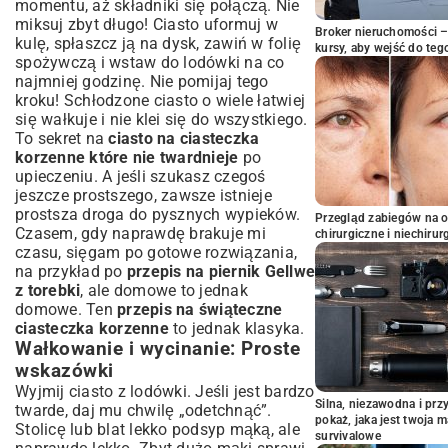
momentu, aż składniki się połączą. Nie
miksuj zbyt długo! Ciasto uformuj w
Broker nieruchomości – 
kulę, spłaszcz ją na dysk, zawiń w folię
kursy, aby wejść do teg
spożywczą i wstaw do lodówki na co
najmniej godzinę. Nie pomijaj tego
kroku! Schłodzone ciasto o wiele łatwiej
się wałkuje i nie klei się do wszystkiego.
To sekret na
ciasto na ciasteczka
korzenne które nie twardnieje
po
upieczeniu. A jeśli szukasz czegoś
jeszcze prostszego, zawsze istnieje
prostsza droga do pysznych wypieków
.
Przegląd zabiegów na 
Czasem, gdy naprawdę brakuje mi
chirurgiczne i niechirur
czasu, sięgam po gotowe rozwiązania,
na przykład po
przepis na piernik Gellwe
z torebki
, ale domowe to jednak
domowe. Ten
przepis na świąteczne
ciasteczka korzenne
to jednak klasyka.
Wałkowanie i wycinanie: Proste
wskazówki
Wyjmij ciasto z lodówki. Jeśli jest bardzo
Silna, niezawodna i pr
twarde, daj mu chwilę „odetchnąć”.
pokaż, jaka jest twoja 
Stolicę lub blat lekko podsyp mąką, ale
survivalowe