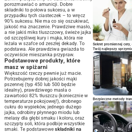
porozmawiać o amunicji. Dobre
składniki to połowa sukcesu, a w
przypadku tych ciasteczek – to wręcz
90% sukcesu. Nie ma co się oszukiwać,
jakość ma znaczenie. Prawdziwe masło,
a nie jakiś miks tłuszczowy, świeże jajka
od szczęśliwej kury i mąka, która nie
leżała w szafce od zeszłej dekady. To
Sekret promiennej cery,
podstawa. Ale prawdziwa gwiazda to
Twój najlepszy sprzymi
oczywiście mieszanka przypraw.
Podstawowe produkty, które
masz w spiżarni
Większość rzeczy pewnie już macie.
Potrzebujemy dobrej jakości mąki
pszennej (typ 450 lub 500 będzie
idealny), prawdziwego masła o
zawartości 82% tłuszczu (koniecznie w
Bezpieczne metody trans
temperaturze pokojowej!), drobnego
cukru do wypieków, jednego dużego
jajka, odrobiny płynnego miodu lub
melasy dla głębi smaku i koloru, oraz
szczypty soli, która podbije wszystkie
smaki. Te podstawowe
składniki na