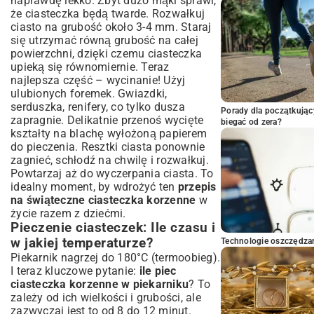
naprawdę lekko. Zbyt dużo mąki sprawi,
że ciasteczka będą twarde. Rozwałkuj
ciasto na grubość około 3-4 mm. Staraj
się utrzymać równą grubość na całej
powierzchni, dzięki czemu ciasteczka
upieką się równomiernie. Teraz
najlepsza część – wycinanie! Użyj
ulubionych foremek. Gwiazdki,
serduszka, renifery, co tylko dusza
Porady dla początkując
zapragnie. Delikatnie przenoś wycięte
biegać od zera?
kształty na blachę wyłożoną papierem
do pieczenia. Resztki ciasta ponownie
zagnieć, schłodź na chwilę i rozwałkuj.
Powtarzaj aż do wyczerpania ciasta. To
idealny moment, by wdrożyć ten
przepis
na świąteczne ciasteczka korzenne
w
życie razem z dziećmi.
Pieczenie ciasteczek: Ile czasu i
w jakiej temperaturze?
Technologie oszczędzan
Piekarnik nagrzej do 180°C (termoobieg).
I teraz kluczowe pytanie:
ile piec
ciasteczka korzenne w piekarniku
? To
zależy od ich wielkości i grubości, ale
zazwyczaj jest to od 8 do 12 minut.