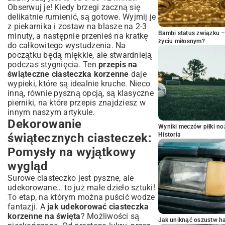
Obserwuj je! Kiedy brzegi zaczną się
delikatnie rumienić, są gotowe. Wyjmij je
z piekarnika i zostaw na blasze na 2-3
Bambi status związku 
minuty, a następnie przenieś na kratkę
życiu miłosnym?
do całkowitego wystudzenia. Na
początku będą miękkie, ale stwardnieją
podczas stygnięcia. Ten
przepis na
świąteczne ciasteczka korzenne
daje
wypieki, które są idealnie kruche. Nieco
inną, równie pyszną opcją, są klasyczne
pierniki, na które
przepis znajdziesz w
innym naszym artykule
.
Dekorowanie
Wyniki meczów piłki noż
świątecznych ciasteczek:
Historia
Pomysły na wyjątkowy
wygląd
Surowe ciasteczko jest pyszne, ale
udekorowane… to już małe dzieło sztuki!
To etap, na którym można puścić wodze
fantazji. A
jak udekorować ciasteczka
korzenne na święta
? Możliwości są
Jak uniknąć oszustw h