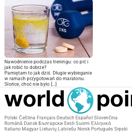
Nawodnienie podczas treningu: co pić i
jak robić to dobrze?
Pamiętam to jak dziś. Długie wybieganie
w ramach przygotowań do maratonu.
Słońce, choć nie było […]
Polski
Čeština
Français
Deutsch
Español
Slovenčina
Română
Dansk
Български
Eesti
Suomi
Ελληνικά
Italiano
Magyar
Lietuvių
Latviešu
Norsk
Português
Srpski