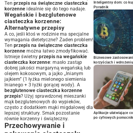
Ten
przepis na świąteczne ciasteczka
Inteligentny dom: co k
Poradnik
korzenne
idealnie się do tego nadaje.
Wegańskie i bezglutenowe
ciasteczka korzenne:
Alternatywne przepisy
A co, jeśli ktoś w rodzinie ma specjalne
wymagania dietetyczne? Żaden problem!
Ten
przepis na świąteczne ciasteczka
korzenne
można łatwo zmodyfikować.
Istnieje świetny
przepis na wegańskie
Biznesowe zastosowani
ciasteczka korzenne
: masło zastąp
korzyściach i wdrożeni
dobrej jakości margaryną wegańską lub
olejem kokosowym, a jajko „lnianym
jajkiem” (1 łyżka mielonego siemienia
lnianego + 3 łyżki gorącej wody). A
bezglutenowe ciasteczka korzenne
przepis
? Użyj sprawdzonej mieszanki
mąk bezglutenowych do wypieków,
często z dodatkiem mąki migdałowej dla
lepszej struktury. Smak pozostanie
Aplikacje ułatwiające c
po cyfrowych pomocni
równie korzenny i świąteczny.
Przechowywanie i