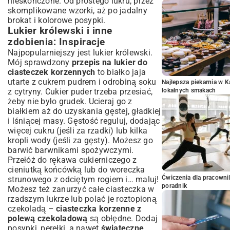
nieskończone. Od prostego lukru, przez
skomplikowane wzorki, aż po jadalny
brokat i kolorowe posypki.
Lukier królewski i inne
zdobienia: Inspiracje
Najpopularniejszy jest lukier królewski.
Mój sprawdzony
przepis na lukier do
ciasteczek korzennych
to białko jaja
utarte z cukrem pudrem i odrobiną soku
Najlepsza piekarnia w 
z cytryny. Cukier puder trzeba przesiać,
lokalnych smakach
żeby nie było grudek. Ucieraj go z
białkiem aż do uzyskania gęstej, gładkiej
i lśniącej masy. Gęstość reguluj, dodając
więcej cukru (jeśli za rzadki) lub kilka
kropli wody (jeśli za gęsty). Możesz go
barwić barwnikami spożywczymi.
Przełóż do rękawa cukierniczego z
cieniutką końcówką lub do woreczka
Ćwiczenia dla pracown
strunowego z odciętym rogiem i… maluj!
poradnik
Możesz też zanurzyć całe ciasteczka w
rzadszym lukrze lub polać je roztopioną
czekoladą –
ciasteczka korzenne z
polewą czekoladową
są obłędne. Dodaj
posypki, perełki, a nawet
świąteczne