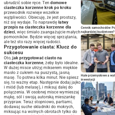
ubrudzić sobie ręce. Ten
domowe
ciasteczka korzenne krok po kroku
przewodnik rozwieje wszelkie
wątpliwości. Obiecuję, że jest prostszy,
niż się wydaje. To naprawdę
łatwy
przepis na ciasteczka korzenne dla
Cennik samochodów Por
dzieci
, więc śmiało zaangażujcie małych
najbardziej budżetowe?
pomocników. Będzie więcej sprzątania,
ale też sto razy więcej radości.
Przygotowanie ciasta: Klucz do
sukcesu
Oto,
jak przygotować ciasto na
ciasteczka korzenne
, żeby było idealne.
W dużej misce utrzyj mikserem miękkie
masło z cukrem na puszystą, jasną
Hale przemysłowe a wyt
masę. To potrwa kilka minut. Nie spiesz
inwestycji
się, to ważny etap. Następnie dodaj jajko
i miód (lub melasę), i miksuj dalej do
połączenia. W osobnej misce wymieszaj
mąkę, sól i swoją autorską mieszankę
przypraw. Teraz stopniowo, partiami,
dodawaj suche składniki do mokrych,
miksując na wolnych obrotach tylko do