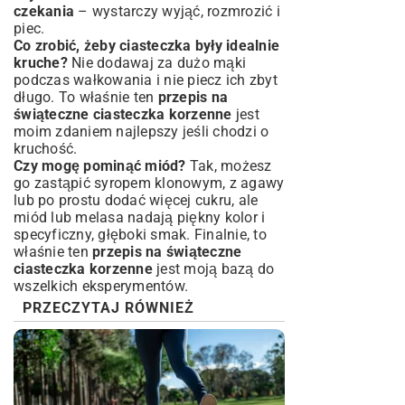
czekania
– wystarczy wyjąć, rozmrozić i
piec.
Co zrobić, żeby ciasteczka były idealnie
kruche?
Nie dodawaj za dużo mąki
podczas wałkowania i nie piecz ich zbyt
długo. To właśnie ten
przepis na
świąteczne ciasteczka korzenne
jest
moim zdaniem najlepszy jeśli chodzi o
kruchość.
Czy mogę pominąć miód?
Tak, możesz
go zastąpić syropem klonowym, z agawy
lub po prostu dodać więcej cukru, ale
miód lub melasa nadają piękny kolor i
specyficzny, głęboki smak. Finalnie, to
właśnie ten
przepis na świąteczne
ciasteczka korzenne
jest moją bazą do
wszelkich eksperymentów.
PRZECZYTAJ RÓWNIEŻ