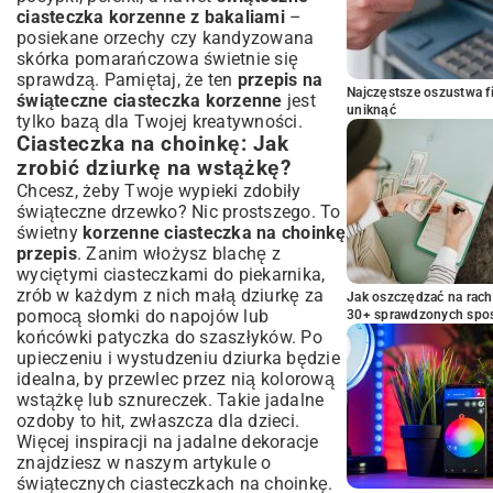
ciasteczka korzenne z bakaliami
–
posiekane orzechy czy kandyzowana
skórka pomarańczowa świetnie się
sprawdzą. Pamiętaj, że ten
przepis na
Najczęstsze oszustwa f
świąteczne ciasteczka korzenne
jest
uniknąć
tylko bazą dla Twojej kreatywności.
Ciasteczka na choinkę: Jak
zrobić dziurkę na wstążkę?
Chcesz, żeby Twoje wypieki zdobiły
świąteczne drzewko? Nic prostszego. To
świetny
korzenne ciasteczka na choinkę
przepis
. Zanim włożysz blachę z
wyciętymi ciasteczkami do piekarnika,
zrób w każdym z nich małą dziurkę za
Jak oszczędzać na rac
pomocą słomki do napojów lub
30+ sprawdzonych sp
końcówki patyczka do szaszłyków. Po
upieczeniu i wystudzeniu dziurka będzie
idealna, by przewlec przez nią kolorową
wstążkę lub sznureczek. Takie jadalne
ozdoby to hit, zwłaszcza dla dzieci.
Więcej inspiracji na jadalne dekoracje
znajdziesz w naszym artykule o
świątecznych ciasteczkach na choinkę
.