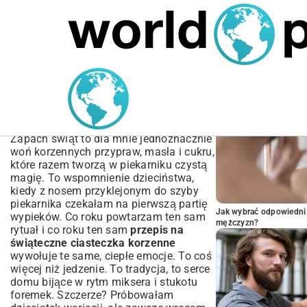
MARIUSZ ŁAMAGA
04.10.2025
SPORT
POPULARNE A
Przepis na Świąteczne
Ciasteczka Korzenne:
Prosty Przewodnik
Zapach świąt to dla mnie jednoznacznie
woń korzennych przypraw, masła i cukru,
które razem tworzą w piekarniku czystą
magię. To wspomnienie dzieciństwa,
kiedy z nosem przyklejonym do szyby
piekarnika czekałam na pierwszą partię
Jak wybrać odpowiedni 
wypieków. Co roku powtarzam ten sam
mężczyzn?
rytuał i co roku ten sam
przepis na
świąteczne ciasteczka korzenne
wywołuje te same, ciepłe emocje. To coś
więcej niż jedzenie. To tradycja, to serce
domu bijące w rytm miksera i stukotu
foremek. Szczerze? Próbowałam