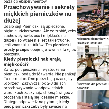
baza do eksperymentów.
Przechowywanie i sekrety
miękkich pierniczków na
dłużej
Udało się! Pierniczki są upieczone,
pięknie udekorowane. Ale co zrobić, żeby
zachowały świeżość i miękkość na
Najlepsza piekarnia w 
dłużej? To wcale nie jest takie trudne,
lokalnych smakach
jeśli znasz kilka trików. Ten
pierniczki
prosty przepis
obejmuje również fazę po
pieczeniu.
Kiedy pierniczki nabierają
miękkości?
Zaraz po upieczeniu i wystudzeniu
pierniczki będą dość twarde. Nie panikuj!
To normalne. One potrzebują czasu, by
„dojrzeć”. Zazwyczaj po 2-3 dniach
Ćwiczenia dla pracown
przechowywania w odpowiednich
poradnik
warunkach zaczynają chłonąć wilgoć z
otoczenia i stają się idealnie miękkie.
Dlatego odpowiedź na pytanie,
kiedy
piec pierniczki żeby były świeże
na