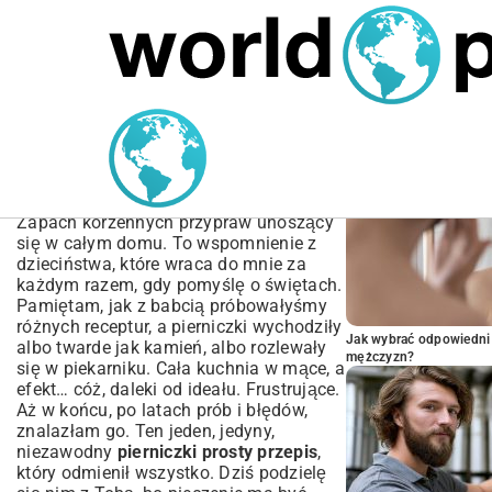
MARIUSZ ŁAMAGA
04.10.2025
SPORT
POPULARNE A
Pierniczki Prosty Przepis
– Idealne i Miękkie od
Razu
Zapach korzennych przypraw unoszący
się w całym domu. To wspomnienie z
dzieciństwa, które wraca do mnie za
każdym razem, gdy pomyślę o świętach.
Pamiętam, jak z babcią próbowałyśmy
różnych receptur, a pierniczki wychodziły
Jak wybrać odpowiedni 
albo twarde jak kamień, albo rozlewały
mężczyzn?
się w piekarniku. Cała kuchnia w mące, a
efekt… cóż, daleki od ideału. Frustrujące.
Aż w końcu, po latach prób i błędów,
znalazłam go. Ten jeden, jedyny,
niezawodny
pierniczki prosty przepis
,
który odmienił wszystko. Dziś podzielę