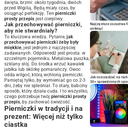
święta, brzmi: około tygodnia, dwóch
przed Wigilią. Będą miały czas, by
osiągnąć perfekcję. Ten
pierniczki
prosty przepis
jest cierpliwy.
Jak przechowywać pierniczki,
Najczęstsze oszustwa f
uniknąć
aby nie stwardniały?
To kluczowa wiedza. Pytanie,
jak
przechowywać pierniczki żeby były
miękkie
, jest jednym z najczęściej
zadawanych. Odpowiedź jest prosta: w
szczelnym pojemniku. Metalowa puszka,
szklany słój. Do środka wrzuć kawałek
jabłka lub skórkę pomarańczy. Owoc
odda wilgoć, którą wchłoną pierniczki.
Jak oszczędzać na rac
Pamiętaj tylko, by wymieniać go co 2-3
30+ sprawdzonych sp
dni, żeby nie spleśniał. To stary, babciny
sposób, który działa cuda. I to wszystko,
czego potrzebuje twój
pierniczki prosty
przepis
, by zachować świeżość.
Pierniczki w tradycji i na
prezent: Więcej niż tylko
ciastka