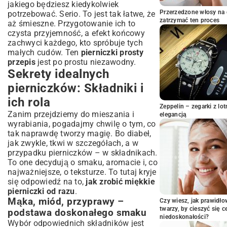
jakiego będziesz kiedykolwiek
Przepis na lukier królewski – gładki i trwały
Przerzedzone włosy na 
potrzebować. Serio. To jest tak łatwe, że
Inspiracje na świąteczne zdobienia i
zatrzymać ten proces
aż śmieszne. Przygotowanie ich to
naturalne barwniki
czysta przyjemność, a efekt końcowy
Przechowywanie i sekrety miękkich
zachwyci każdego, kto spróbuje tych
pierniczków na dłużej
małych cudów. Ten
pierniczki prosty
przepis
jest po prostu niezawodny.
Kiedy pierniczki nabierają miękkości?
Sekrety idealnych
Jak przechowywać pierniczki, aby nie
stwardniały?
pierniczków: Składniki i
Pierniczki w tradycji i na prezent: Więcej
ich rola
niż tylko ciastka
Zeppelin – zegarki z l
Zanim przejdziemy do mieszania i
elegancją
Podsumowanie: Radość z pieczenia
wyrabiania, pogadajmy chwilę o tym, co
prostych pierniczków
tak naprawdę tworzy magię. Bo diabeł,
jak zwykle, tkwi w szczegółach, a w
przypadku pierniczków – w składnikach.
To one decydują o smaku, aromacie i, co
najważniejsze, o teksturze. To tutaj kryje
się odpowiedź na to,
jak zrobić miękkie
pierniczki od razu
.
Mąka, miód, przyprawy –
Czy wiesz, jak prawidł
twarzy, by cieszyć się 
podstawa doskonałego smaku
niedoskonałości?
Wybór odpowiednich składników jest