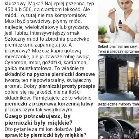
kluczowy. Mąka? Najlepiej pszenna, typ
450 lub 500, da ciastkom lekkość. Ale
miód… o, tutaj nie ma kompromisów.
Musi być prawdziwy, płynny miód,
najlepiej wielokwiatowy lub gryczany,
jeśli lubisz intensywniejszy smak.
Sztuczny miód to zbrodnia przeciwko
pierniczkom, zapamiętaj to. A
Sekret promiennej cery,
przyprawy? Możesz kupić gotową
Twój najlepszy sprzymi
mieszankę, ale ja zawsze robię swoją.
Cynamon, imbir, goździki, kardamon,
gałka muszkatołowa. To właśnie te
składniki na pyszne pierniczki domowe
tworzą ten niepowtarzalny, świąteczny
aromat. Dobry
pierniczki prosty przepis
opiera się na jakości, nie na ilości
składników. Pamiętajcie, że to właśnie
pierniczki z przyprawą korzenną łatwy
Bezpieczne metody trans
przepis czyni tak wyjątkowym.
Czego potrzebujesz, by
pierniczki były miękkie?
Oto pytanie za milion dolarów:
jak
sprawić by pierniczki były miękkie
?