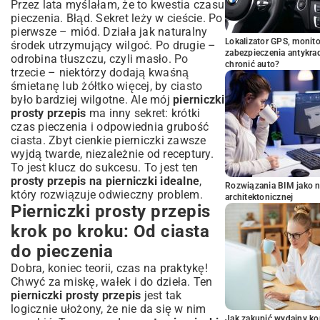
Przez lata myślałam, że to kwestia czasu
pieczenia. Błąd. Sekret leży w cieście. Po
pierwsze – miód. Działa jak naturalny
Lokalizator GPS, monito
środek utrzymujący wilgoć. Po drugie –
zabezpieczenia antykra
odrobina tłuszczu, czyli masło. Po
chronić auto?
trzecie – niektórzy dodają kwaśną
śmietanę lub żółtko więcej, by ciasto
było bardziej wilgotne. Ale mój
pierniczki
prosty przepis
ma inny sekret: krótki
czas pieczenia i odpowiednia grubość
ciasta. Zbyt cienkie pierniczki zawsze
wyjdą twarde, niezależnie od receptury.
To jest klucz do sukcesu. To jest ten
prosty przepis na pierniczki idealne
,
Rozwiązania BIM jako n
który rozwiązuje odwieczny problem.
architektonicznej
Pierniczki prosty przepis
krok po kroku: Od ciasta
do pieczenia
Dobra, koniec teorii, czas na praktykę!
Chwyć za miskę, wałek i do dzieła. Ten
pierniczki prosty przepis
jest tak
logicznie ułożony, że nie da się w nim
Jak zakupić wydajny ko