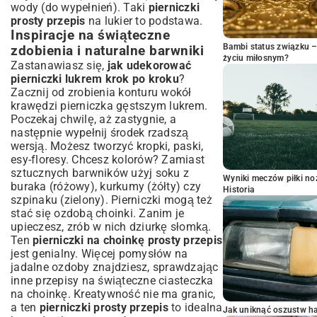
wody (do wypełnień). Taki
pierniczki
prosty przepis
na lukier to podstawa.
Inspiracje na świąteczne
Bambi status związku 
zdobienia i naturalne barwniki
życiu miłosnym?
Zastanawiasz się,
jak udekorować
pierniczki lukrem krok po kroku
?
Zacznij od zrobienia konturu wokół
krawędzi pierniczka gęstszym lukrem.
Poczekaj chwilę, aż zastygnie, a
następnie wypełnij środek rzadszą
wersją. Możesz tworzyć kropki, paski,
esy-floresy. Chcesz kolorów? Zamiast
sztucznych barwników użyj soku z
Wyniki meczów piłki noż
buraka (różowy), kurkumy (żółty) czy
Historia
szpinaku (zielony). Pierniczki mogą też
stać się ozdobą choinki. Zanim je
upieczesz, zrób w nich dziurkę słomką.
Ten
pierniczki na choinkę prosty przepis
jest genialny. Więcej pomysłów na
jadalne ozdoby znajdziesz, sprawdzając
inne
przepisy na świąteczne ciasteczka
na choinkę
. Kreatywność nie ma granic,
a ten
pierniczki prosty przepis
to idealna
Jak uniknąć oszustw h