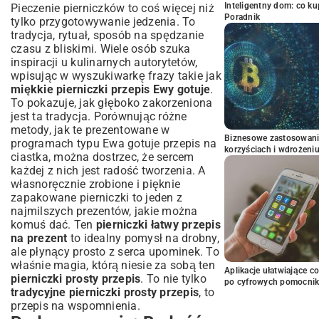
Inteligentny dom: co k
Pieczenie pierniczków to coś więcej niż
Poradnik
tylko przygotowywanie jedzenia. To
tradycja, rytuał, sposób na spędzanie
czasu z bliskimi. Wiele osób szuka
inspiracji u kulinarnych autorytetów,
wpisując w wyszukiwarkę frazy takie jak
miękkie pierniczki przepis Ewy gotuje
.
To pokazuje, jak głęboko zakorzeniona
jest ta tradycja. Porównując różne
metody, jak te prezentowane w
Biznesowe zastosowani
programach typu
Ewa gotuje przepis na
korzyściach i wdrożeni
ciastka
, można dostrzec, że sercem
każdej z nich jest radość tworzenia. A
własnoręcznie zrobione i pięknie
zapakowane pierniczki to jeden z
najmilszych prezentów, jakie można
komuś dać. Ten
pierniczki łatwy przepis
na prezent
to idealny pomysł na drobny,
ale płynący prosto z serca upominek. To
właśnie magia, którą niesie za sobą ten
Aplikacje ułatwiające c
pierniczki prosty przepis
. To nie tylko
po cyfrowych pomocni
tradycyjne pierniczki prosty przepis
, to
przepis na wspomnienia.