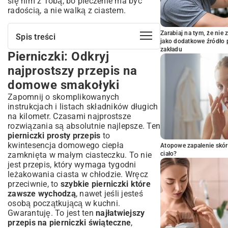
się nim z Tobą, bo pieczenie ma być
radością, a nie walką z ciastem.
Zarabiaj na tym, że ni
Spis treści
jako dodatkowe źródło 
zakładu
Pierniczki: Odkryj
Pierniczki: Odkryj najprostszy przepis na
domowe smakołyki
najprostszy przepis na
Sekrety idealnych pierniczków: Składniki
domowe smakołyki
i ich rola
Zapomnij o skomplikowanych
Mąka, miód, przyprawy – podstawa
instrukcjach i listach składników długich
doskonałego smaku
na kilometr. Czasami najprostsze
Czego potrzebujesz, by pierniczki były
rozwiązania są absolutnie najlepsze. Ten
miękkie?
pierniczki prosty przepis
to
Pierniczki prosty przepis krok po kroku:
kwintesencja domowego ciepła
Atopowe zapalenie skór
Od ciasta do pieczenia
zamknięta w małym ciasteczku. To nie
ciało?
Przygotowanie ciasta: Wyrabianie i
jest przepis, który wymaga tygodni
chłodzenie
leżakowania ciasta w chłodzie. Wręcz
Wałkowanie i wykrawanie kształtów bez
przeciwnie, to
szybkie pierniczki które
trudu
zawsze wychodzą
, nawet jeśli jesteś
Jak upiec pierniczki, żeby były perfekcyjne?
osobą początkującą w kuchni.
Gwarantuję. To jest ten
najłatwiejszy
Kreatywne dekorowanie pierniczków:
przepis na pierniczki świąteczne
,
Pomysły na piękne ozdoby