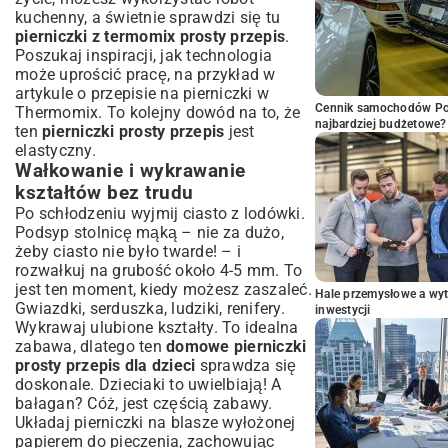
kuchenny, a świetnie sprawdzi się tu
pierniczki z termomix prosty przepis
.
Poszukaj inspiracji, jak technologia
może uprościć pracę, na przykład w
artykule o
przepisie na pierniczki w
Cennik samochodów Por
Thermomix
. To kolejny dowód na to, że
najbardziej budżetowe?
ten
pierniczki prosty przepis
jest
elastyczny.
Wałkowanie i wykrawanie
kształtów bez trudu
Po schłodzeniu wyjmij ciasto z lodówki.
Podsyp stolnicę mąką – nie za dużo,
żeby ciasto nie było twarde! – i
rozwałkuj na grubość około 4-5 mm. To
jest ten moment, kiedy możesz zaszaleć.
Hale przemysłowe a wyt
Gwiazdki, serduszka, ludziki, renifery.
inwestycji
Wykrawaj ulubione kształty. To idealna
zabawa, dlatego ten
domowe pierniczki
prosty przepis dla dzieci
sprawdza się
doskonale. Dzieciaki to uwielbiają! A
bałagan? Cóż, jest częścią zabawy.
Układaj pierniczki na blasze wyłożonej
papierem do pieczenia, zachowując