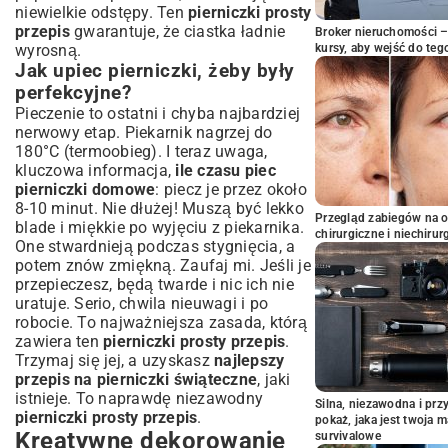
niewielkie odstępy. Ten
pierniczki prosty
przepis
gwarantuje, że ciastka ładnie
Broker nieruchomości – 
wyrosną.
kursy, aby wejść do teg
Jak upiec pierniczki, żeby były
perfekcyjne?
Pieczenie to ostatni i chyba najbardziej
nerwowy etap. Piekarnik nagrzej do
180°C (termoobieg). I teraz uwaga,
kluczowa informacja,
ile czasu piec
pierniczki domowe
: piecz je przez około
8-10 minut. Nie dłużej! Muszą być lekko
Przegląd zabiegów na 
blade i miękkie po wyjęciu z piekarnika.
chirurgiczne i niechirur
One stwardnieją podczas stygnięcia, a
potem znów zmiękną. Zaufaj mi. Jeśli je
przepieczesz, będą twarde i nic ich nie
uratuje. Serio, chwila nieuwagi i po
robocie. To najważniejsza zasada, którą
zawiera ten
pierniczki prosty przepis
.
Trzymaj się jej, a uzyskasz
najlepszy
przepis na pierniczki świąteczne
, jaki
istnieje. To naprawdę niezawodny
Silna, niezawodna i pr
pierniczki prosty przepis
.
pokaż, jaka jest twoja 
Kreatywne dekorowanie
survivalowe