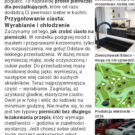
pogubić. To naprawdę
proste pierniczki
stosunkowo niskiej cen
dla początkujących
, które od razu
dodadzą Ci pewności siebie w kuchni.
Przygotowanie ciasta:
Wyrabianie i chłodzenie
Zaczynamy od tego,
jak zrobić ciasto na
pierniczki
. W rondelku podgrzej miód z
masłem i przyprawami korzennymi, tylko
do rozpuszczenia, nie gotuj! Odstaw do
lekkiego przestudzenia. W dużej misce
Zlewozmywaki Blanco – 
wymieszaj mąkę, sodę oczyszczoną i
mogą się nie sprawdzić
cukier puder. Do przestudzonej masy
miodowej dodaj jajko, wymieszaj, a
następnie wlej całość do suchych
składników. Teraz najprzyjemniejsza
część – wyrabianie. Zagniataj, aż
uzyskasz gładkie, elastyczne ciasto.
Owiń je w folię i włóż do lodówki na
minimum godzinę. Nie martw się, to nie
jest ten typowy
pierniczki bez długiego
Produkcja elektroniki – 
2026
leżakowania przepis
, który wymaga
cierpliwości – godzina w zupełności
wystarczy. Jeśli chcesz sobie ułatwić
życie, możesz wykorzystać robot