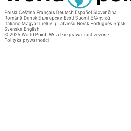
Polski
Čeština
Français
Deutsch
Español
Slovenčina
Română
Dansk
Български
Eesti
Suomi
Ελληνικά
Italiano
Magyar
Lietuvių
Latviešu
Norsk
Português
Srpski
Svenska
English
© 2026 World Point. Wszelkie prawa zastrzeżone.
Polityka prywatności