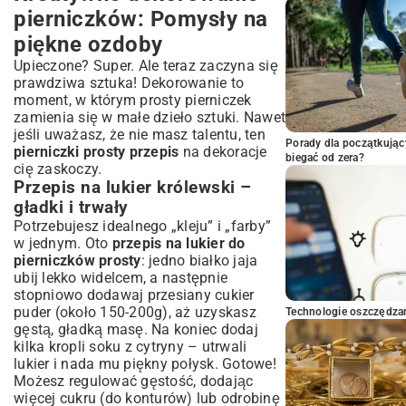
pierniczków: Pomysły na
piękne ozdoby
Upieczone? Super. Ale teraz zaczyna się
prawdziwa sztuka! Dekorowanie to
moment, w którym prosty pierniczek
zamienia się w małe dzieło sztuki. Nawet
jeśli uważasz, że nie masz talentu, ten
Porady dla początkując
pierniczki prosty przepis
na dekoracje
biegać od zera?
cię zaskoczy.
Przepis na lukier królewski –
gładki i trwały
Potrzebujesz idealnego „kleju” i „farby”
w jednym. Oto
przepis na lukier do
pierniczków prosty
: jedno białko jaja
ubij lekko widelcem, a następnie
stopniowo dodawaj przesiany cukier
puder (około 150-200g), aż uzyskasz
Technologie oszczędzan
gęstą, gładką masę. Na koniec dodaj
kilka kropli soku z cytryny – utrwali
lukier i nada mu piękny połysk. Gotowe!
Możesz regulować gęstość, dodając
więcej cukru (do konturów) lub odrobinę