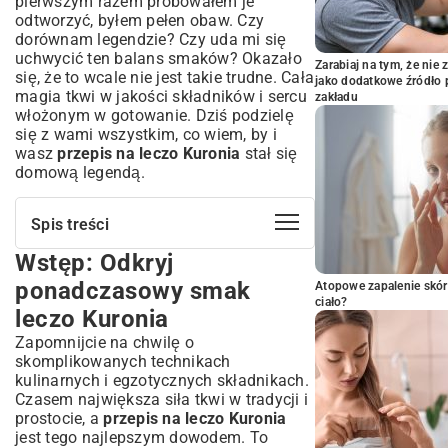
pierwszym razem próbowałem je
odtworzyć, byłem pełen obaw. Czy
dorównam legendzie? Czy uda mi się
uchwycić ten balans smaków? Okazało
Zarabiaj na tym, że ni
się, że to wcale nie jest takie trudne. Cała
jako dodatkowe źródło 
magia tkwi w jakości składników i sercu
zakładu
włożonym w gotowanie. Dziś podzielę
się z wami wszystkim, co wiem, by i
wasz
przepis na leczo Kuronia
stał się
domową legendą.
Spis treści
Wstęp: Odkryj
Wstęp: Odkryj ponadczasowy smak
leczo Kuronia
ponadczasowy smak
Atopowe zapalenie skór
Leczo Kuronia – legenda polskiej kuchni
ciało?
leczo Kuronia
Kim był Jan Kuroń i dlaczego jego przepis
Zapomnijcie na chwilę o
jest tak wyjątkowy?
skomplikowanych technikach
Kluczowe składniki leczo Kuronia – serce
kulinarnych i egzotycznych składnikach.
smaku
Czasem największa siła tkwi w tradycji i
Przepis na leczo Kuronia krok po kroku –
prostocie, a
przepis na leczo Kuronia
perfekcja w kuchni
jest tego najlepszym dowodem. To