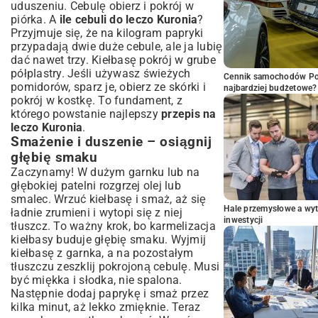
uduszeniu. Cebulę obierz i pokrój w
piórka. A
ile cebuli do leczo Kuronia
?
Przyjmuje się, że na kilogram papryki
przypadają dwie duże cebule, ale ja lubię
dać nawet trzy. Kiełbasę pokrój w grube
półplastry. Jeśli używasz świeżych
Cennik samochodów Por
pomidorów, sparz je, obierz ze skórki i
najbardziej budżetowe?
pokrój w kostkę. To fundament, z
którego powstanie najlepszy
przepis na
leczo Kuronia
.
Smażenie i duszenie – osiągnij
głębię smaku
Zaczynamy! W dużym garnku lub na
głębokiej patelni rozgrzej olej lub
smalec. Wrzuć kiełbasę i smaż, aż się
Hale przemysłowe a wyt
ładnie zrumieni i wytopi się z niej
inwestycji
tłuszcz. To ważny krok, bo karmelizacja
kiełbasy buduje głębię smaku. Wyjmij
kiełbasę z garnka, a na pozostałym
tłuszczu zeszklij pokrojoną cebulę. Musi
być miękka i słodka, nie spalona.
Następnie dodaj paprykę i smaż przez
kilka minut, aż lekko zmięknie. Teraz