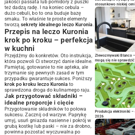
jakości passata lub pomidory z puszki
stosunkowo niskiej cen
też dadzą radę. I na koniec cebula –
dużo cebuli, bo to ona buduje bazę
smaku. To właśnie te proste elementy
tworzą
sekrety idealnego leczo Kuronia
.
Przepis na leczo Kuronia
krok po kroku – perfekcja
w kuchni
Przejdźmy do konkretów. Oto instrukcja,
Zlewozmywaki Blanco – 
mogą się nie sprawdzić
która pozwoli Ci stworzyć danie idealne.
Pamiętaj, gotowanie to nie apteka, ale
trzymanie się pewnych zasad w tym
przypadku gwarantuje sukces. Poniższy
krok po kroku leczo Kuronia
to
sprawdzona droga do kulinarnego raju.
Jak przygotować składniki –
idealne proporcje i cięcie
Przygotowanie składników to połowa
Produkcja elektroniki – 
sukcesu. Zacznij od warzyw. Paprykę
2026
umyj, usuń gniazda nasienne i pokrój w
grubą kostkę lub paski – nie za drobno,
powinna pozostać wyczuwalna po