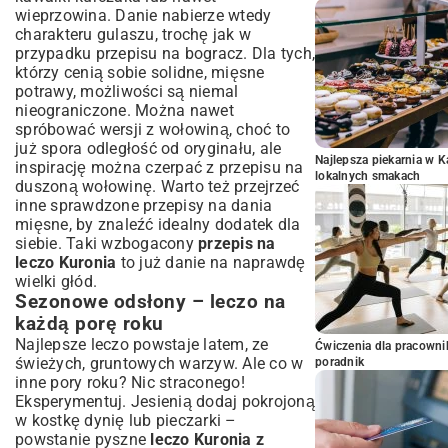
wieprzowina. Danie nabierze wtedy
charakteru gulaszu, trochę jak w
przypadku
przepisu na bogracz
. Dla tych,
którzy cenią sobie solidne, mięsne
potrawy, możliwości są niemal
nieograniczone. Można nawet
spróbować wersji z wołowiną, choć to
już spora odległość od oryginału, ale
Najlepsza piekarnia w 
inspirację można czerpać z przepisu na
lokalnych smakach
duszoną wołowinę
. Warto też przejrzeć
inne
sprawdzone przepisy na dania
mięsne
, by znaleźć idealny dodatek dla
siebie. Taki wzbogacony
przepis na
leczo Kuronia
to już danie na naprawdę
wielki głód.
Sezonowe odsłony – leczo na
każdą porę roku
Najlepsze leczo powstaje latem, ze
Ćwiczenia dla pracown
świeżych, gruntowych warzyw. Ale co w
poradnik
inne pory roku? Nic straconego!
Eksperymentuj. Jesienią dodaj pokrojoną
w kostkę dynię lub pieczarki –
powstanie pyszne
leczo Kuronia z