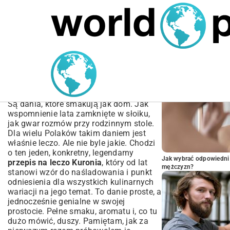
MARIUSZ ŁAMAGA
04.10.2025
SPORT
POPULARNE A
Przepis na leczo Kuronia –
Odkryj oryginalny smak
klasyki
Są dania, które smakują jak dom. Jak
wspomnienie lata zamknięte w słoiku,
jak gwar rozmów przy rodzinnym stole.
Dla wielu Polaków takim daniem jest
właśnie leczo. Ale nie byle jakie. Chodzi
o ten jeden, konkretny, legendarny
Jak wybrać odpowiedni 
przepis na leczo Kuronia
, który od lat
mężczyzn?
stanowi wzór do naśladowania i punkt
odniesienia dla wszystkich kulinarnych
wariacji na jego temat. To danie proste, a
jednocześnie genialne w swojej
prostocie. Pełne smaku, aromatu i, co tu
dużo mówić, duszy. Pamiętam, jak za