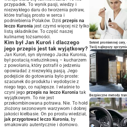
wskazówki
przypadek. To wynik pasji, wiedzy i
Czy leczo Kuronia można zamrozić?
niezwykłego daru do tworzenia potraw,
które trafiają prosto w serca i
Sposoby na zagęszczenie leczo Kuronia
podniebienia Polaków. Dziś
przepis na
Podsumowanie: Dlaczego warto zrobić
leczo Kuronia
jest czymś więcej niż tylko
leczo Kuronia?
listą składników. To część naszej
kulinarnej tożsamości.
Kim był Jan Kuroń i dlaczego
Sekret promiennej cery,
Twój najlepszy sprzymi
jego przepis jest tak wyjątkowy?
Jan Kuroń, syn słynnego Jacka Kuronia,
był postacią nietuzinkową – kucharzem
z powołania, który potrafił o jedzeniu
opowiadać z niezwykłą pasją. Jego
podejście do gotowania było proste:
szacunek do produktu i wydobycie z
niego tego, co najlepsze. I właśnie to
czyni jego
przepis na leczo Kuronia
tak
Bezpieczne metody trans
wyjątkowym. To nie jest
przekombinowana potrawa. Nie. To hołd
złożony sezonowym warzywom i dobrej
jakości kiełbasie. On po prostu wiedział,
jak przygotować leczo Kuronia
, by
smakowało autentycznie i domowo.