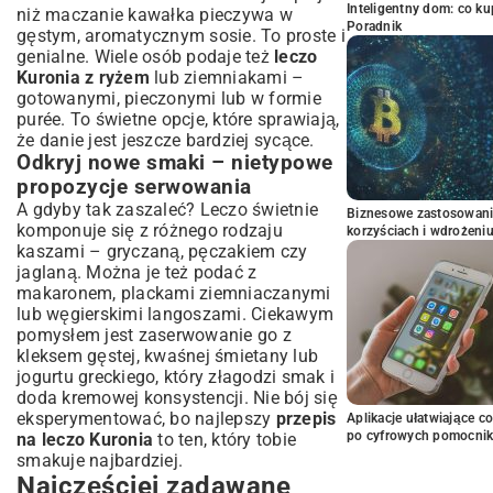
Inteligentny dom: co k
niż maczanie kawałka pieczywa w
Poradnik
gęstym, aromatycznym sosie. To proste i
genialne. Wiele osób podaje też
leczo
Kuronia z ryżem
lub ziemniakami –
gotowanymi, pieczonymi lub w formie
purée. To świetne opcje, które sprawiają,
że danie jest jeszcze bardziej sycące.
Odkryj nowe smaki – nietypowe
propozycje serwowania
A gdyby tak zaszaleć? Leczo świetnie
Biznesowe zastosowani
komponuje się z różnego rodzaju
korzyściach i wdrożeni
kaszami – gryczaną, pęczakiem czy
jaglaną. Można je też podać z
makaronem, plackami ziemniaczanymi
lub węgierskimi langoszami. Ciekawym
pomysłem jest zaserwowanie go z
kleksem gęstej, kwaśnej śmietany lub
jogurtu greckiego, który złagodzi smak i
doda kremowej konsystencji. Nie bój się
eksperymentować, bo najlepszy
przepis
Aplikacje ułatwiające c
po cyfrowych pomocni
na leczo Kuronia
to ten, który tobie
smakuje najbardziej.
Najczęściej zadawane