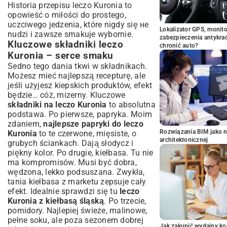
Historia przepisu leczo Kuronia to
opowieść o miłości do prostego,
uczciwego jedzenia, które nigdy się не
Lokalizator GPS, monito
nudzi i zawsze smakuje wybornie.
zabezpieczenia antykra
Kluczowe składniki leczo
chronić auto?
Kuronia – serce smaku
Sedno tego dania tkwi w składnikach.
Możesz mieć najlepszą recepturę, ale
jeśli użyjesz kiepskich produktów, efekt
będzie… cóż, mizerny. Kluczowe
składniki na leczo Kuronia
to absolutna
podstawa. Po pierwsze, papryka. Moim
zdaniem,
najlepsze papryki do leczo
Rozwiązania BIM jako n
Kuronia
to te czerwone, mięsiste, o
architektonicznej
grubych ściankach. Dają słodycz i
piękny kolor. Po drugie, kiełbasa. Tu nie
ma kompromisów. Musi być dobra,
wędzona, lekko podsuszana. Zwykła,
tania kiełbasa z marketu zepsuje cały
efekt. Idealnie sprawdzi się tu
leczo
Kuronia z kiełbasą śląską
. Po trzecie,
pomidory. Najlepiej świeże, malinowe,
pełne soku, ale poza sezonem dobrej
Jak zakupić wydajny ko