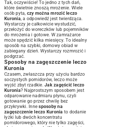
Tak, oczywiście! To jedno z tych dań,
które świetnie znoszą mrożenie. Wiele
osób pyta,
czy można mrozić leczo
Kuronia
, a odpowiedź jest twierdząca.
Wystarczy je całkowicie wystudzić,
przełożyć do woreczków lub pojemników
do mrożenia i gotowe. W zamrażarce
może spędzić kilka miesięcy. To idealny
sposób na szybki, domowy obiad w
zabiegany dzień. Wystarczy rozmrozić i
podgrzać.
Sposoby na zagęszczenie leczo
Kuronia
Czasem, zwłaszcza przy użyciu bardzo
soczystych pomidorów, leczo może
wyjść zbyt rzadkie.
Jak zagęścić leczo
Kuronia
? Najprostszym sposobem jest
odparowanie nadmiaru płynu, czyli
gotowanie go przez chwilę bez
przykrywki. Inne
sposoby na
zagęszczenie leczo Kuronia
to dodanie
łyżki lub dwóch koncentratu
pomidorowego, który nie tylko zagęści,