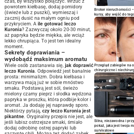
czas, by wszystko połączyć. Wrzuć z
powrotem kiełbasę, dodaj pomidory
Broker nieruchomości – 
(świeże lub z puszki), wymieszaj i
kursy, aby wejść do teg
zacznij dusić na małym ogniu pod
przykryciem. A
ile gotować leczo
Kuronia
? Zazwyczaj około 20-30 minut,
aż papryka będzie miękka, ale wciąż
lekko chrupiąca. To jest ten idealny
moment.
Sekrety doprawiania –
wydobądź maksimum aromatu
Wiele osób zastanawia się,
jak doprawić
Przegląd zabiegów na 
chirurgiczne i niechirur
leczo Kuronia
. Odpowiedź jest banalnie
prosta: minimalizm. Dobra kiełbasa i
warzywa mają już w sobie mnóstwo
smaku. Podstawą jest sól, świeżo
mielony czarny pieprz i słodka wędzona
papryka w proszku, która podbije kolor i
aromat. Ja dodaję jej naprawdę sporo.
Niektórzy pytają,
czy leczo Kuronia jest
pikantne
. Oryginalny przepis nie jest, ale
Silna, niezawodna i pr
jeśli lubisz ostrzejsze smaki, śmiało
pokaż, jaka jest twoja 
dodaj odrobinę ostrej papryki lub
survivalowe
szczyptę chili. Można też dodać ząbek