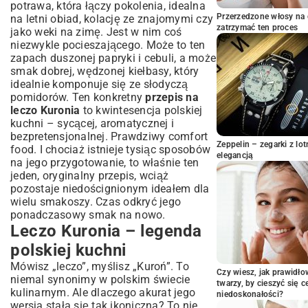
Jak przygotować składniki – idealne
potrawa, która łączy pokolenia, idealna
proporcje i cięcie
Przerzedzone włosy na 
na letni obiad, kolację ze znajomymi czy
zatrzymać ten proces
Smażenie i duszenie – osiągnij głębię
jako weki na zimę. Jest w nim coś
smaku
niezwykle pocieszającego. Może to ten
Sekrety doprawiania – wydobądź
zapach duszonej papryki i cebuli, a może
maksimum aromatu
smak dobrej, wędzonej kiełbasy, który
idealnie komponuje się ze słodyczą
Wariacje i inspiracje – jak modyfikować
pomidorów. Ten konkretny
przepis na
leczo Kuronia
leczo Kuronia
to kwintesencja polskiej
Leczo Kuronia w wersji wegetariańskiej i
kuchni – sycącej, aromatycznej i
wegańskiej
bezpretensjonalnej. Prawdziwy comfort
Wzbogacanie smaku – leczo Kuronia z
Zeppelin – zegarki z l
food. I chociaż istnieje tysiąc sposobów
mięsnym akcentem
elegancją
na jego przygotowanie, to właśnie ten
Sezonowe odsłony – leczo na każdą porę
jeden, oryginalny przepis, wciąż
roku
pozostaje niedoścignionym ideałem dla
Z czym podawać leczo Kuronia?
wielu smakoszy. Czas odkryć jego
Klasyczne i nietypowe połączenia
ponadczasowy smak na nowo.
Leczo Kuronia – legenda
Tradycyjne dodatki, które podkreślą smak
Odkryj nowe smaki – nietypowe propozycje
polskiej kuchni
serwowania
Mówisz „leczo”, myślisz „Kuroń”. To
Najczęściej zadawane pytania o leczo
Czy wiesz, jak prawidł
niemal synonimy w polskim świecie
Kuronia
twarzy, by cieszyć się 
kulinarnym. Ale dlaczego akurat jego
niedoskonałości?
Jak przechowywać leczo Kuronia? Porady i
wersja stała się tak ikoniczna? To nie