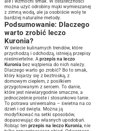
ale i wzmocni smak. W ostateczności
można użyć odrobiny mąki wymieszanej
z zimną wodą, ale ja osobiście wolę te
bardziej naturalne metody.
Podsumowanie: Dlaczego
warto zrobić leczo
Kuronia?
W świecie kulinarnych trendów, które
przychodzą i odchodzą, istnieją przepisy
nieśmiertelne. A
przepis na leczo
Kuronia
bez wątpienia do nich należy.
Dlaczego warto go zrobić? Bo to smak,
który kojarzy się z beztroską, z
domowym ciepłem, z posiłkiem
przygotowanym z sercem. To danie,
które jest niewiarygodnie smaczne, a
jednocześnie proste i stosunkowo tanie.
To potrawa uniwersalna – świetna na co
dzień i od święta. Można ją
modyfikować na setki sposobów,
dopasowując do własnych upodobań.
Robiąc ten
przepis na leczo Kuronia
, nie