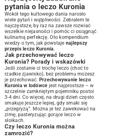
pytania o leczo Kuronia
Wokół tego kultowego dania narosło
wiele pytań i wątpliwości. Zebrałem te
najczęstsze, by raz na zawsze rozwiać
wszelkie niejasności i pomóc ci osiągnąć
kulinarną perfekcję. Oto kompendium
wiedzy o tym, jak powstaje
najlepszy
przepis leczo Kuronia
.
Jak przechowywać leczo
Kuronia? Porady i wskazówki
Jeśli zostanie ci trochę leczo (choć to
rzadkie zjawisko), bez problemu możesz
je przechować.
Przechowywanie leczo
Kuronia w lodówce
jest najprostsze – w
szczelnie zamkniętym pojemniku postoi
3-4 dni. Co więcej, na drugi dzień często
smakuje jeszcze lepiej, gdy smaki się
„przegryzą”. Można je też zawekować na
zimę, pasteryzując gorące leczo w
słoikach.
Czy leczo Kuronia można
zamrozić?