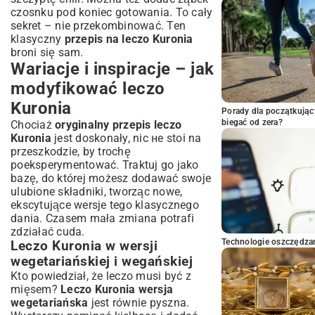
czosnku pod koniec gotowania. To cały
sekret – nie przekombinować. Ten
klasyczny
przepis na leczo Kuronia
broni się sam.
Wariacje i inspiracje – jak
modyfikować leczo
Kuronia
Porady dla początkując
biegać od zera?
Chociaż
oryginalny przepis leczo
Kuronia
jest doskonały, nic не stoi na
przeszkodzie, by trochę
poeksperymentować. Traktuj go jako
bazę, do której możesz dodawać swoje
ulubione składniki, tworząc nowe,
ekscytujące wersje tego klasycznego
dania. Czasem mała zmiana potrafi
zdziałać cuda.
Technologie oszczędzan
Leczo Kuronia w wersji
wegetariańskiej i wegańskiej
Kto powiedział, że leczo musi być z
mięsem?
Leczo Kuronia wersja
wegetariańska
jest równie pyszna.