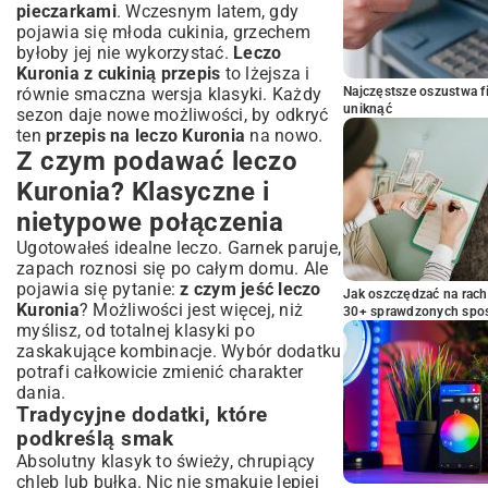
pieczarkami
. Wczesnym latem, gdy
pojawia się młoda cukinia, grzechem
byłoby jej nie wykorzystać.
Leczo
Kuronia z cukinią przepis
to lżejsza i
równie smaczna wersja klasyki. Każdy
Najczęstsze oszustwa f
uniknąć
sezon daje nowe możliwości, by odkryć
ten
przepis na leczo Kuronia
na nowo.
Z czym podawać leczo
Kuronia? Klasyczne i
nietypowe połączenia
Ugotowałeś idealne leczo. Garnek paruje,
zapach roznosi się po całym domu. Ale
pojawia się pytanie:
z czym jeść leczo
Jak oszczędzać na rac
Kuronia
? Możliwości jest więcej, niż
30+ sprawdzonych sp
myślisz, od totalnej klasyki po
zaskakujące kombinacje. Wybór dodatku
potrafi całkowicie zmienić charakter
dania.
Tradycyjne dodatki, które
podkreślą smak
Absolutny klasyk to świeży, chrupiący
chleb lub bułka. Nic nie smakuje lepiej