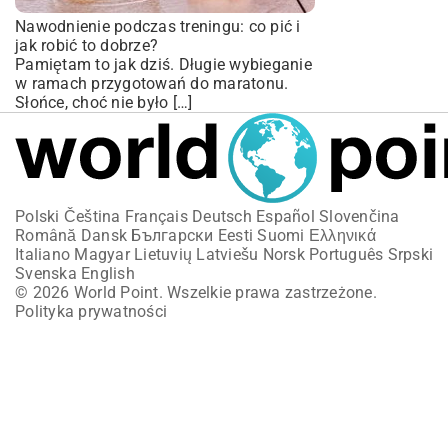
Nawodnienie podczas treningu: co pić i
jak robić to dobrze?
Pamiętam to jak dziś. Długie wybieganie
w ramach przygotowań do maratonu.
Słońce, choć nie było […]
Polski
Čeština
Français
Deutsch
Español
Slovenčina
Română
Dansk
Български
Eesti
Suomi
Ελληνικά
Italiano
Magyar
Lietuvių
Latviešu
Norsk
Português
Srpski
Svenska
English
© 2026 World Point. Wszelkie prawa zastrzeżone.
Polityka prywatności