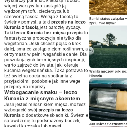
Wystarczy pominąć kiełbasę i dodać
więcej warzyw lub zastąpić ją
wędzonym tofu, ciecierzycą lub
czerwoną fasolą. Wersja z fasolą to
Bambi status związku 
świetny pomysł, a taki
przepis na leczo
życiu miłosnym?
Kuronia z fasolą
jest bardziej sycący.
Taki
leczo Kuronia bez mięsa przepis
to
fantastyczna propozycja nie tylko dla
wegetarian. Jeśli chcesz pójść o krok
dalej, smalec zastąp olejem roślinnym, a
otrzymasz w pełni wegańskie danie. Dla
poszukujących bezmięsnych inspiracji,
warto zajrzeć do świata, jaki oferuje
kuchnia wegetariańska
. Taka potrawa to
Wyniki meczów piłki noż
też świetna opcja na spotkania z
Historia
przyjaciółmi, podobnie jak inne
wege
przepisy na imprezy
.
Wzbogacanie smaku – leczo
Kuronia z mięsnym akcentem
Jeśli jesteś miłośnikiem mięsa, możesz
wzbogacić swój
przepis na leczo
Kuronia
o dodatkowe składniki. Świetnie
sprawdzi się tu podsmażony boczek,
Jak uniknąć oszustw h
kawałki kurczaka lub nawet