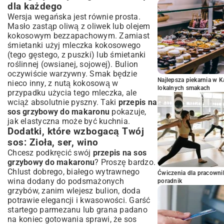
dla każdego
Wersja wegańska jest równie prosta.
Masło zastąp oliwą z oliwek lub olejem
kokosowym bezzapachowym. Zamiast
śmietanki użyj mleczka kokosowego
(tego gęstego, z puszki) lub śmietanki
roślinnej (owsianej, sojowej). Bulion
oczywiście warzywny. Smak będzie
Najlepsza piekarnia w 
nieco inny, z nutą kokosową w
lokalnych smakach
przypadku użycia tego mleczka, ale
wciąż absolutnie pyszny. Taki
przepis na
sos grzybowy do makaronu
pokazuje,
jak elastyczna może być kuchnia.
Dodatki, które wzbogacą Twój
sos: Zioła, ser, wino
Chcesz podkręcić swój
przepis na sos
grzybowy do makaronu
? Proszę bardzo.
Chlust dobrego, białego wytrawnego
Ćwiczenia dla pracown
wina dodany do podsmażonych
poradnik
grzybów, zanim wlejesz bulion, doda
potrawie elegancji i kwasowości. Garść
startego parmezanu lub grana padano
na koniec gotowania sprawi, że sos