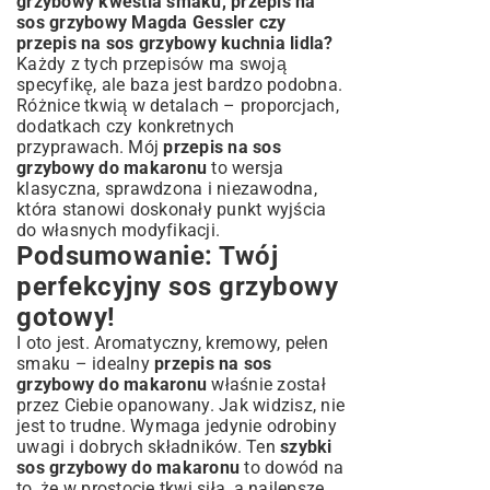
grzybowy kwestia smaku, przepis na
sos grzybowy Magda Gessler czy
przepis na sos grzybowy kuchnia lidla?
Każdy z tych przepisów ma swoją
specyfikę, ale baza jest bardzo podobna.
Różnice tkwią w detalach – proporcjach,
dodatkach czy konkretnych
przyprawach. Mój
przepis na sos
grzybowy do makaronu
to wersja
klasyczna, sprawdzona i niezawodna,
która stanowi doskonały punkt wyjścia
do własnych modyfikacji.
Podsumowanie: Twój
perfekcyjny sos grzybowy
gotowy!
I oto jest. Aromatyczny, kremowy, pełen
smaku – idealny
przepis na sos
grzybowy do makaronu
właśnie został
przez Ciebie opanowany. Jak widzisz, nie
jest to trudne. Wymaga jedynie odrobiny
uwagi i dobrych składników. Ten
szybki
sos grzybowy do makaronu
to dowód na
to, że w prostocie tkwi siła, a najlepsze