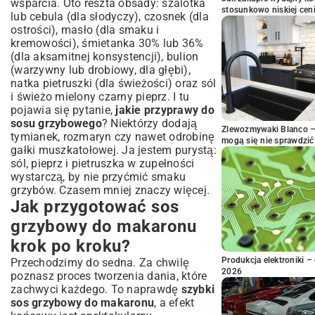
wsparcia. Oto reszta obsady: szalotka
stosunkowo niskiej cen
lub cebula (dla słodyczy), czosnek (dla
ostrości), masło (dla smaku i
kremowości), śmietanka 30% lub 36%
(dla aksamitnej konsystencji), bulion
(warzywny lub drobiowy, dla głębi),
natka pietruszki (dla świeżości) oraz sól
i świeżo mielony czarny pieprz. I tu
pojawia się pytanie,
jakie przyprawy do
sosu grzybowego
? Niektórzy dodają
Zlewozmywaki Blanco – 
tymianek, rozmaryn czy nawet odrobinę
mogą się nie sprawdzić
gałki muszkatołowej. Ja jestem purystą:
sól, pieprz i pietruszka w zupełności
wystarczą, by nie przyćmić smaku
grzybów. Czasem mniej znaczy więcej.
Jak przygotować sos
grzybowy do makaronu
krok po kroku?
Produkcja elektroniki – 
Przechodzimy do sedna. Za chwilę
2026
poznasz proces tworzenia dania, które
zachwyci każdego. To naprawdę
szybki
sos grzybowy do makaronu
, a efekt