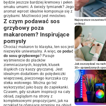
będzie jeszcze bardziej kremowy i pełen
smaku umami. A świeży tymianek? Jego
aromat wprost idealnie komponuje się z
grzybami. Możliwości jest mnóstwo.
Z czym podawać sos
Najczęstsze oszustwa f
uniknąć
grzybowy poza
makaronem? Inspirujące
pomysły
Chociaż makaron to klasyka, ten sos jest
niezwykle uniwersalny. A więc,
co podać
do sosu grzybowego
? Pasuje
wyśmienicie do placków
Jak oszczędzać na rac
ziemniaczanych, kopytek, klusek
30+ sprawdzonych sp
śląskich czy kaszy gryczanej. Jest
idealnym dodatkiem do polędwiczki
wieprzowej, pieczonego kurczaka czy
steka wołowego. Można go też
wykorzystać jako bazę do zapiekanki.
Czasem, gdy szukam inspiracji na cały
obiad, zaglądam na strony z
kompleksowymi propozycjami, jak na
przykład te oferujące
przepisy na obiad