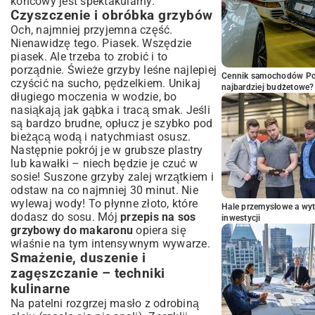
końcowy jest spektakularny.
Czyszczenie i obróbka grzybów
Och, najmniej przyjemna część.
Nienawidzę tego. Piasek. Wszędzie
piasek. Ale trzeba to zrobić i to
porządnie. Świeże grzyby leśne najlepiej
Cennik samochodów Por
czyścić na sucho, pędzelkiem. Unikaj
najbardziej budżetowe?
długiego moczenia w wodzie, bo
nasiąkają jak gąbka i tracą smak. Jeśli
są bardzo brudne, opłucz je szybko pod
bieżącą wodą i natychmiast osusz.
Następnie pokrój je w grubsze plastry
lub kawałki – niech będzie je czuć w
sosie! Suszone grzyby zalej wrzątkiem i
odstaw na co najmniej 30 minut. Nie
wylewaj wody! To płynne złoto, które
Hale przemysłowe a wyt
dodasz do sosu. Mój
przepis na sos
inwestycji
grzybowy do makaronu
opiera się
właśnie na tym intensywnym wywarze.
Smażenie, duszenie i
zagęszczanie – techniki
kulinarne
Na patelni rozgrzej masło z odrobiną