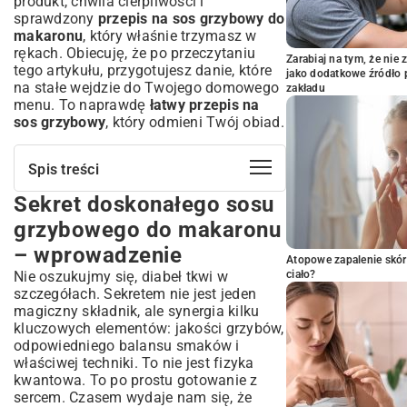
produkt, chwila cierpliwości i
sprawdzony
przepis na sos grzybowy do
makaronu
, który właśnie trzymasz w
rękach. Obiecuję, że po przeczytaniu
Zarabiaj na tym, że ni
tego artykułu, przygotujesz danie, które
jako dodatkowe źródło 
na stałe wejdzie do Twojego domowego
zakładu
menu. To naprawdę
łatwy przepis na
sos grzybowy
, który odmieni Twój obiad.
Spis treści
Sekret doskonałego sosu
Sekret doskonałego sosu grzybowego
do makaronu – wprowadzenie
grzybowego do makaronu
Składniki na niezapomniany sos
– wprowadzenie
grzybowy: Co musisz mieć w kuchni?
Atopowe zapalenie skór
Nie oszukujmy się, diabeł tkwi w
ciało?
Wybór grzybów: świeże, suszone czy
szczegółach. Sekretem nie jest jeden
mrożone?
magiczny składnik, ale synergia kilku
Pozostałe kluczowe składniki: aromaty i
kluczowych elementów: jakości grzybów,
dodatki
odpowiedniego balansu smaków i
Jak przygotować sos grzybowy do
właściwej techniki. To nie jest fizyka
makaronu krok po kroku?
kwantowa. To po prostu gotowanie z
Czyszczenie i obróbka grzybów
sercem. Czasem wydaje nam się, że