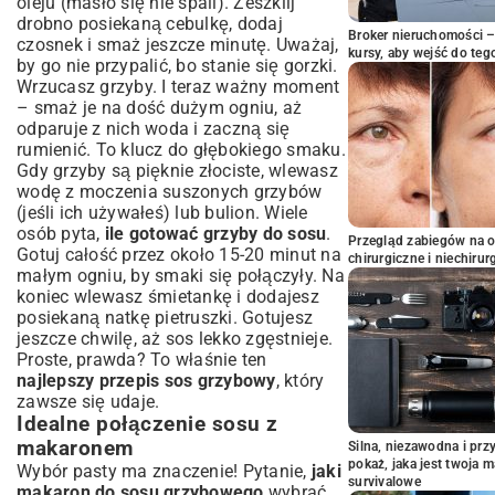
oleju (masło się nie spali). Zeszklij
drobno posiekaną cebulkę, dodaj
Broker nieruchomości – 
czosnek i smaż jeszcze minutę. Uważaj,
kursy, aby wejść do teg
by go nie przypalić, bo stanie się gorzki.
Wrzucasz grzyby. I teraz ważny moment
– smaż je na dość dużym ogniu, aż
odparuje z nich woda i zaczną się
rumienić. To klucz do głębokiego smaku.
Gdy grzyby są pięknie złociste, wlewasz
wodę z moczenia suszonych grzybów
(jeśli ich używałeś) lub bulion. Wiele
osób pyta,
ile gotować grzyby do sosu
.
Przegląd zabiegów na 
Gotuj całość przez około 15-20 minut na
chirurgiczne i niechirur
małym ogniu, by smaki się połączyły. Na
koniec wlewasz śmietankę i dodajesz
posiekaną natkę pietruszki. Gotujesz
jeszcze chwilę, aż sos lekko zgęstnieje.
Proste, prawda? To właśnie ten
najlepszy przepis sos grzybowy
, który
zawsze się udaje.
Idealne połączenie sosu z
makaronem
Silna, niezawodna i pr
pokaż, jaka jest twoja 
Wybór pasty ma znaczenie! Pytanie,
jaki
survivalowe
makaron do sosu grzybowego
wybrać,