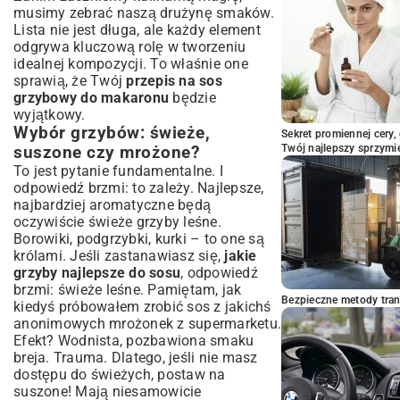
musimy zebrać naszą drużynę smaków.
Lista nie jest długa, ale każdy element
odgrywa kluczową rolę w tworzeniu
idealnej kompozycji. To właśnie one
sprawią, że Twój
przepis na sos
grzybowy do makaronu
będzie
wyjątkowy.
Wybór grzybów: świeże,
Sekret promiennej cery,
Twój najlepszy sprzymi
suszone czy mrożone?
To jest pytanie fundamentalne. I
odpowiedź brzmi: to zależy. Najlepsze,
najbardziej aromatyczne będą
oczywiście świeże grzyby leśne.
Borowiki, podgrzybki, kurki – to one są
królami. Jeśli zastanawiasz się,
jakie
grzyby najlepsze do sosu
, odpowiedź
brzmi: świeże leśne. Pamiętam, jak
Bezpieczne metody trans
kiedyś próbowałem zrobić sos z jakichś
anonimowych mrożonek z supermarketu.
Efekt? Wodnista, pozbawiona smaku
breja. Trauma. Dlatego, jeśli nie masz
dostępu do świeżych, postaw na
suszone! Mają niesamowicie