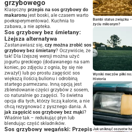
grzybowego
Klasyczny
przepis na sos grzybowy do
makaronu
jest boski, ale czasem warto
Bambi status związku 
poeksperymentować. Kuchnia to
życiu miłosnym?
zabawa, a nie apteka.
Sos grzybowy bez śmietany:
Lżejsza alternatywa
Zastanawiasz się,
czy można zrobić sos
grzybowy bez śmietany
? Oczywiście, że
tak! Dla lżejszej wersji można użyć
jogurtu greckiego (dodawanego na sam
koniec, po zdjęciu z ognia, by się nie
zważył) lub po prostu zagęścić sos
Wyniki meczów piłki noż
większą ilością bulionu i odrobiną
Historia
startego parmezanu. Inną opcją jest
zblendowanie części grzybów z sosem,
co naturalnie go zagęści. To świetna
opcja dla tych, którzy liczą kalorie, a nie
chcą rezygnować z pysznego dania. A
jak zagęścić sos grzybowy bez mąki
?
Właśnie tak – redukując płyn lub
blendując część składników.
Sos grzybowy wegański: Przepis
Jak uniknąć oszustw h