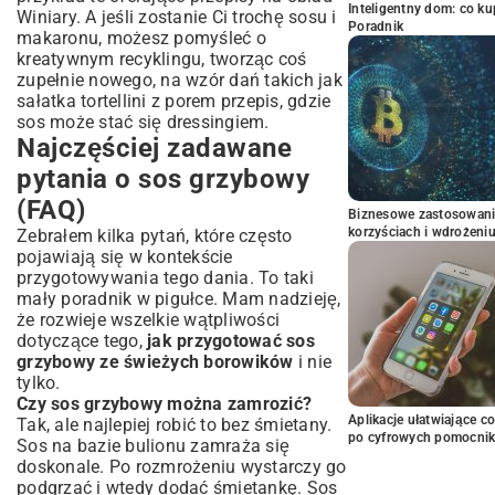
Inteligentny dom: co k
Winiary
. A jeśli zostanie Ci trochę sosu i
Poradnik
makaronu, możesz pomyśleć o
kreatywnym recyklingu, tworząc coś
zupełnie nowego, na wzór dań takich jak
sałatka tortellini z porem przepis
, gdzie
sos może stać się dressingiem.
Najczęściej zadawane
pytania o sos grzybowy
(FAQ)
Biznesowe zastosowani
korzyściach i wdrożeni
Zebrałem kilka pytań, które często
pojawiają się w kontekście
przygotowywania tego dania. To taki
mały poradnik w pigułce. Mam nadzieję,
że rozwieje wszelkie wątpliwości
dotyczące tego,
jak przygotować sos
grzybowy ze świeżych borowików
i nie
tylko.
Czy sos grzybowy można zamrozić?
Aplikacje ułatwiające c
Tak, ale najlepiej robić to bez śmietany.
po cyfrowych pomocni
Sos na bazie bulionu zamraża się
doskonale. Po rozmrożeniu wystarczy go
podgrzać i wtedy dodać śmietankę. Sos