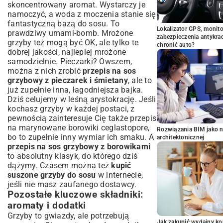
skoncentrowany aromat. Wystarczy je
namoczyć, a woda z moczenia stanie się
fantastyczną bazą do sosu. To
Lokalizator GPS, monito
prawdziwy umami-bomb. Mrożone
zabezpieczenia antykra
grzyby też mogą być OK, ale tylko te
chronić auto?
dobrej jakości, najlepiej mrożone
samodzielnie. Pieczarki? Owszem,
można z nich zrobić
przepis na sos
grzybowy z pieczarek i śmietany
, ale to
już zupełnie inna, łagodniejsza bajka.
Dziś celujemy w leśną arystokrację. Jeśli
kochasz grzyby w każdej postaci, z
pewnością zainteresuje Cię także
przepis
na marynowane borowiki ceglastopore
,
Rozwiązania BIM jako n
bo to zupełnie inny wymiar ich smaku. A
architektonicznej
przepis na sos grzybowy z borowikami
to absolutny klasyk, do którego dziś
dążymy. Czasem można też
kupić
suszone grzyby do sosu
w internecie,
jeśli nie masz zaufanego dostawcy.
Pozostałe kluczowe składniki:
aromaty i dodatki
Grzyby to gwiazdy, ale potrzebują
Jak zakupić wydajny ko