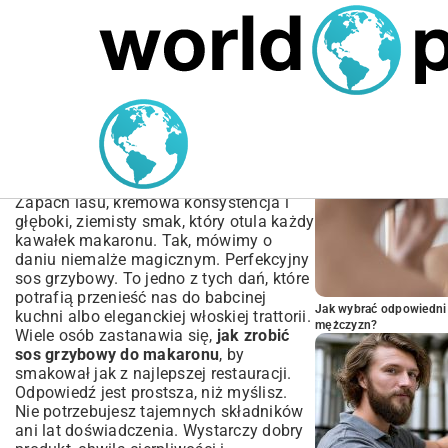
MARIUSZ ŁAMAGA
05.10.2025
SPORT
POPULARNE A
Przepis na sos grzybowy
do makaronu | Prosty i
szybki przepis
Zapach lasu, kremowa konsystencja i
głęboki, ziemisty smak, który otula każdy
kawałek makaronu. Tak, mówimy o
daniu niemalże magicznym. Perfekcyjny
sos grzybowy. To jedno z tych dań, które
potrafią przenieść nas do babcinej
Jak wybrać odpowiedni 
kuchni albo eleganckiej włoskiej trattorii.
mężczyzn?
Wiele osób zastanawia się,
jak zrobić
sos grzybowy do makaronu
, by
smakował jak z najlepszej restauracji.
Odpowiedź jest prostsza, niż myślisz.
Nie potrzebujesz tajemnych składników
ani lat doświadczenia. Wystarczy dobry