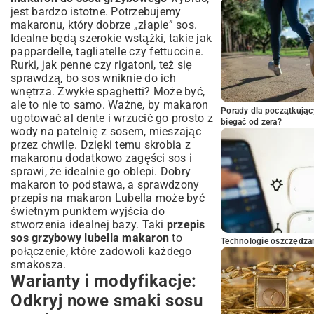
jest bardzo istotne. Potrzebujemy
makaronu, który dobrze „złapie” sos.
Idealne będą szerokie wstążki, takie jak
pappardelle, tagliatelle czy fettuccine.
Rurki, jak penne czy rigatoni, też się
sprawdzą, bo sos wniknie do ich
wnętrza. Zwykłe spaghetti? Może być,
ale to nie to samo. Ważne, by makaron
Porady dla początkując
ugotować al dente i wrzucić go prosto z
biegać od zera?
wody na patelnię z sosem, mieszając
przez chwilę. Dzięki temu skrobia z
makaronu dodatkowo zagęści sos i
sprawi, że idealnie go oblepi. Dobry
makaron to podstawa, a sprawdzony
przepis na makaron Lubella
może być
świetnym punktem wyjścia do
stworzenia idealnej bazy. Taki
przepis
sos grzybowy lubella makaron
to
Technologie oszczędzan
połączenie, które zadowoli każdego
smakosza.
Warianty i modyfikacje:
Odkryj nowe smaki sosu