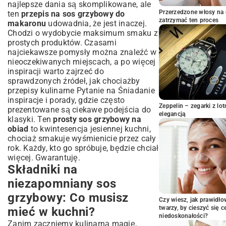
Smażenie, duszenie i zagęszczanie –
najlepsze dania są skomplikowane, ale
techniki kulinarne
Przerzedzone włosy na 
ten
przepis na sos grzybowy do
zatrzymać ten proces
makaronu
udowadnia, że jest inaczej.
Idealne połączenie sosu z makaronem
Chodzi o wydobycie maksimum smaku z
Warianty i modyfikacje: Odkryj nowe
prostych produktów. Czasami
smaki sosu grzybowego
najciekawsze pomysły można znaleźć w
Sos grzybowy bez śmietany: Lżejsza
nieoczekiwanych miejscach, a po więcej
alternatywa
inspiracji warto zajrzeć do
Sos grzybowy wegański: Przepis dla
sprawdzonych źródeł, jak chociażby
każdego
przepisy kulinarne Pytanie na Śniadanie
Dodatki, które wzbogacą Twój sos: Zioła,
inspiracje i porady
, gdzie często
ser, wino
Zeppelin – zegarki z l
prezentowane są ciekawe podejścia do
elegancją
Z czym podawać sos grzybowy poza
klasyki. Ten
prosty sos grzybowy na
makaronem? Inspirujące pomysły
obiad
to kwintesencja jesiennej kuchni,
chociaż smakuje wyśmienicie przez cały
Najczęściej zadawane pytania o sos
rok. Każdy, kto go spróbuje, będzie chciał
grzybowy (FAQ)
więcej. Gwarantuję.
Podsumowanie: Twój perfekcyjny sos
Składniki na
grzybowy gotowy!
niezapomniany sos
grzybowy: Co musisz
Czy wiesz, jak prawidł
twarzy, by cieszyć się 
mieć w kuchni?
niedoskonałości?
Zanim zaczniemy kulinarną magię,