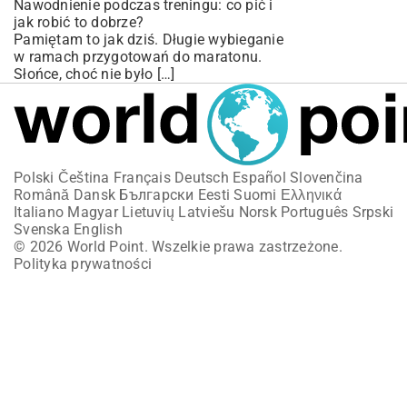
Nawodnienie podczas treningu: co pić i
jak robić to dobrze?
Pamiętam to jak dziś. Długie wybieganie
w ramach przygotowań do maratonu.
Słońce, choć nie było […]
Polski
Čeština
Français
Deutsch
Español
Slovenčina
Română
Dansk
Български
Eesti
Suomi
Ελληνικά
Italiano
Magyar
Lietuvių
Latviešu
Norsk
Português
Srpski
Svenska
English
© 2026 World Point. Wszelkie prawa zastrzeżone.
Polityka prywatności