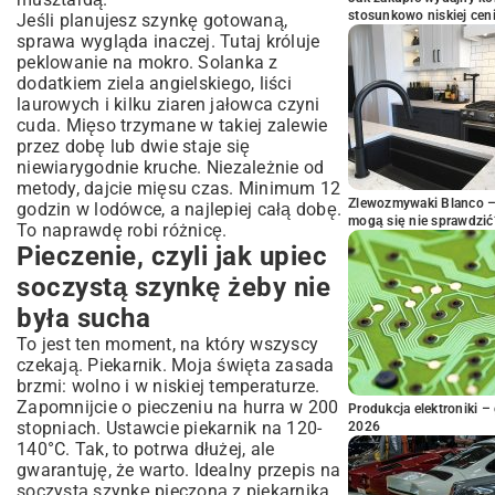
stosunkowo niskiej cen
Jeśli planujesz szynkę gotowaną,
sprawa wygląda inaczej. Tutaj króluje
peklowanie na mokro
. Solanka z
dodatkiem ziela angielskiego, liści
laurowych i kilku ziaren jałowca czyni
cuda. Mięso trzymane w takiej zalewie
przez dobę lub dwie staje się
niewiarygodnie kruche. Niezależnie od
metody, dajcie mięsu czas. Minimum 12
Zlewozmywaki Blanco – 
godzin w lodówce, a najlepiej całą dobę.
mogą się nie sprawdzić
To naprawdę robi różnicę.
Pieczenie, czyli jak upiec
soczystą szynkę żeby nie
była sucha
To jest ten moment, na który wszyscy
czekają. Piekarnik. Moja święta zasada
brzmi: wolno i w niskiej temperaturze.
Zapomnijcie o pieczeniu na hurra w 200
Produkcja elektroniki – 
stopniach. Ustawcie piekarnik na 120-
2026
140°C. Tak, to potrwa dłużej, ale
gwarantuję, że warto. Idealny przepis na
soczystą szynkę pieczoną z piekarnika