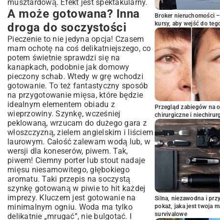
musztardową. Efekt jest spektakularny.
A może gotowana? Inna
Broker nieruchomości – 
kursy, aby wejść do teg
droga do soczystości
Pieczenie to nie jedyna opcja! Czasem
mam ochotę na coś delikatniejszego, co
potem świetnie sprawdzi się na
kanapkach, podobnie jak domowy
pieczony schab
. Wtedy w grę wchodzi
gotowanie. To też fantastyczny sposób
na przygotowanie mięsa, które będzie
idealnym elementem
obiadu z
Przegląd zabiegów na 
wieprzowiny
. Szynkę, wcześniej
chirurgiczne i niechirur
peklowaną, wrzucam do dużego gara z
włoszczyzną, zielem angielskim i liściem
laurowym. Całość zalewam wodą lub, w
wersji dla koneserów, piwem. Tak,
piwem! Ciemny porter lub stout nadaje
mięsu niesamowitego, głębokiego
aromatu. Taki przepis na soczystą
szynkę gotowaną w piwie to hit każdej
imprezy. Kluczem jest gotowanie na
Silna, niezawodna i pr
minimalnym ogniu. Woda ma tylko
pokaż, jaka jest twoja 
survivalowe
delikatnie „mrugać”, nie bulgotać. I