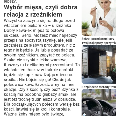
lepszy.
Wybór mięsa, czyli dobra
relacja z rzeźnikiem
Wszystko zaczyna się na długo przed
włączeniem piekarnika – u rzeźnika.
Dobry kawałek mięsa to połowa
sukcesu. Serio. Możesz mieć najlepszy
Sekret promiennej cery,
przepis na soczystą szynkę, ale jeśli
Twój najlepszy sprzymi
zaczniesz ze słabym produktem, nic z
tego nie będzie. Ja lubię pogadać ze
swoim rzeźnikiem, zapytać co poleca.
Szukajcie szynki z lekką warstwą
tłuszczyku i delikatnymi przerostami. To
właśnie ten tłuszcz w trakcie obróbki
będzie się topił, nawilżając mięso od
środka. Nie bójcie się go! Chude jak
polędwica kawałki zostawmy na inne
Bezpieczne metody trans
okazje. Czy z kością, czy bez? Szynka z
kością ma podobno głębszy smak, ale
jest też trochę trudniejsza w obsłudze.
Dla początkujących polecam wersję bez
kości, łatwiej się ją kroi i kontroluje.
Ważne, żeby mięso było świeże,