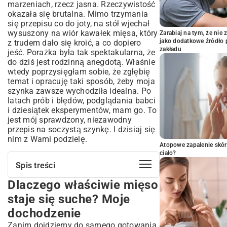
marzeniach, rzecz jasna. Rzeczywistość
okazała się brutalna. Mimo trzymania
się przepisu co do joty, na stół wjechał
wysuszony na wiór kawałek mięsa, który
Zarabiaj na tym, że ni
jako dodatkowe źródło 
z trudem dało się kroić, a co dopiero
zakładu
jeść. Porażka była tak spektakularna, że
do dziś jest rodzinną anegdotą. Właśnie
wtedy poprzysięgłam sobie, że zgłębię
temat i opracuję taki sposób, żeby moja
szynka zawsze wychodziła idealna. Po
latach prób i błędów, podglądania babci
i dziesiątek eksperymentów, mam go. To
jest mój sprawdzony, niezawodny
przepis na soczystą szynkę. I dzisiaj się
nim z Wami podzielę.
Atopowe zapalenie skór
ciało?
Spis treści
Dlaczego właściwie mięso
Dlaczego właściwie mięso staje się
suche? Moje dochodzenie
staje się suche? Moje
Wybór mięsa, czyli dobra relacja z
dochodzenie
rzeźnikiem
Zanim dojdziemy do samego gotowania,