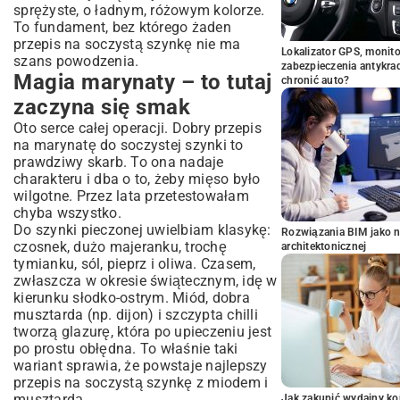
sprężyste, o ładnym, różowym kolorze.
To fundament, bez którego żaden
przepis na soczystą szynkę nie ma
Lokalizator GPS, monito
szans powodzenia.
zabezpieczenia antykra
Magia marynaty – to tutaj
chronić auto?
zaczyna się smak
Oto serce całej operacji. Dobry przepis
na marynatę do soczystej szynki to
prawdziwy skarb. To ona nadaje
charakteru i dba o to, żeby mięso było
wilgotne. Przez lata przetestowałam
chyba wszystko.
Do szynki pieczonej uwielbiam klasykę:
Rozwiązania BIM jako n
czosnek, dużo majeranku, trochę
architektonicznej
tymianku, sól, pieprz i oliwa. Czasem,
zwłaszcza w okresie świątecznym, idę w
kierunku słodko-ostrym. Miód, dobra
musztarda (np. dijon) i szczypta chilli
tworzą glazurę, która po upieczeniu jest
po prostu obłędna. To właśnie taki
wariant sprawia, że powstaje najlepszy
przepis na soczystą szynkę z miodem i
musztardą.
Jak zakupić wydajny ko