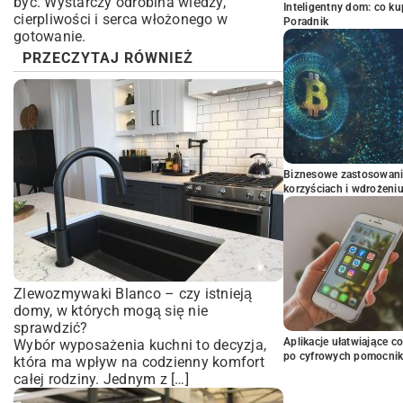
być. Wystarczy odrobina wiedzy,
Inteligentny dom: co k
cierpliwości i serca włożonego w
Poradnik
gotowanie.
PRZECZYTAJ RÓWNIEŻ
Biznesowe zastosowani
korzyściach i wdrożeni
Zlewozmywaki Blanco – czy istnieją
domy, w których mogą się nie
sprawdzić?
Aplikacje ułatwiające c
Wybór wyposażenia kuchni to decyzja,
po cyfrowych pomocni
która ma wpływ na codzienny komfort
całej rodziny. Jednym z […]