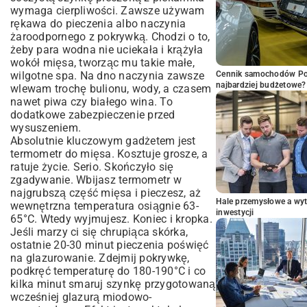
wymaga cierpliwości. Zawsze używam
rękawa do pieczenia albo naczynia
żaroodpornego z pokrywką. Chodzi o to,
żeby para wodna nie uciekała i krążyła
wokół mięsa, tworząc mu takie małe,
wilgotne spa. Na dno naczynia zawsze
Cennik samochodów Por
najbardziej budżetowe?
wlewam trochę bulionu, wody, a czasem
nawet piwa czy białego wina. To
dodatkowe zabezpieczenie przed
wysuszeniem.
Absolutnie kluczowym gadżetem jest
termometr do mięsa. Kosztuje grosze, a
ratuje życie. Serio. Skończyło się
zgadywanie. Wbijasz termometr w
najgrubszą część mięsa i pieczesz, aż
Hale przemysłowe a wyt
wewnętrzna temperatura osiągnie 63-
inwestycji
65°C. Wtedy wyjmujesz. Koniec i kropka.
Jeśli marzy ci się chrupiąca skórka,
ostatnie 20-30 minut pieczenia poświęć
na glazurowanie. Zdejmij pokrywkę,
podkręć temperaturę do 180-190°C i co
kilka minut smaruj szynkę przygotowaną
wcześniej glazurą miodowo-