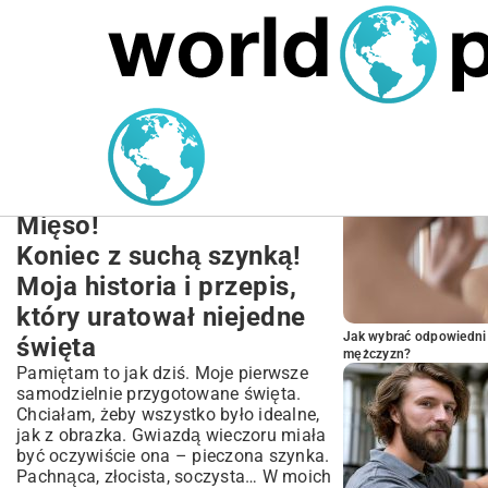
MARIUSZ ŁAMAGA
27.09.2025
NIERUCHOMOŚCI
POPULARNE A
Przepis na Soczystą
Szynkę Pieczoną lub
Gotowaną – Idealne
Mięso!
Koniec z suchą szynką!
Moja historia i przepis,
który uratował niejedne
Jak wybrać odpowiedni 
święta
mężczyzn?
Pamiętam to jak dziś. Moje pierwsze
samodzielnie przygotowane święta.
Chciałam, żeby wszystko było idealne,
jak z obrazka. Gwiazdą wieczoru miała
być oczywiście ona – pieczona szynka.
Pachnąca, złocista, soczysta… W moich