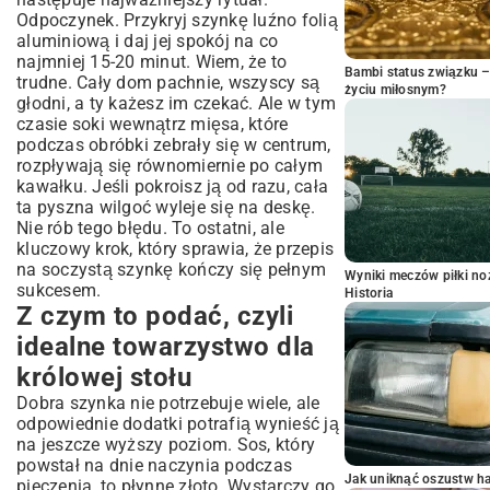
Odpoczynek. Przykryj szynkę luźno folią
aluminiową i daj jej spokój na co
najmniej 15-20 minut. Wiem, że to
Bambi status związku 
trudne. Cały dom pachnie, wszyscy są
życiu miłosnym?
głodni, a ty każesz im czekać. Ale w tym
czasie soki wewnątrz mięsa, które
podczas obróbki zebrały się w centrum,
rozpływają się równomiernie po całym
kawałku. Jeśli pokroisz ją od razu, cała
ta pyszna wilgoć wyleje się na deskę.
Nie rób tego błędu. To ostatni, ale
kluczowy krok, który sprawia, że przepis
na soczystą szynkę kończy się pełnym
Wyniki meczów piłki noż
sukcesem.
Historia
Z czym to podać, czyli
idealne towarzystwo dla
królowej stołu
Dobra szynka nie potrzebuje wiele, ale
odpowiednie dodatki potrafią wynieść ją
na jeszcze wyższy poziom. Sos, który
powstał na dnie naczynia podczas
Jak uniknąć oszustw h
pieczenia, to płynne złoto. Wystarczy go