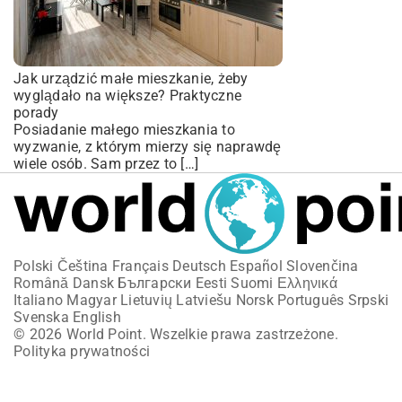
Jak urządzić małe mieszkanie, żeby
wyglądało na większe? Praktyczne
porady
Posiadanie małego mieszkania to
wyzwanie, z którym mierzy się naprawdę
wiele osób. Sam przez to […]
Polski
Čeština
Français
Deutsch
Español
Slovenčina
Română
Dansk
Български
Eesti
Suomi
Ελληνικά
Italiano
Magyar
Lietuvių
Latviešu
Norsk
Português
Srpski
Svenska
English
© 2026 World Point. Wszelkie prawa zastrzeżone.
Polityka prywatności