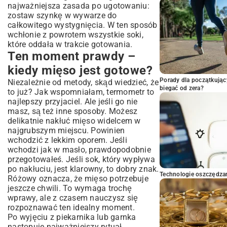
najważniejsza zasada po ugotowaniu:
zostaw szynkę w wywarze do
całkowitego wystygnięcia. W ten sposób
wchłonie z powrotem wszystkie soki,
które oddała w trakcie gotowania.
Ten moment prawdy –
kiedy mięso jest gotowe?
Porady dla początkując
Niezależnie od metody, skąd wiedzieć, że
biegać od zera?
to już? Jak wspomniałam, termometr to
najlepszy przyjaciel. Ale jeśli go nie
masz, są też inne sposoby. Możesz
delikatnie nakłuć mięso widelcem w
najgrubszym miejscu. Powinien
wchodzić z lekkim oporem. Jeśli
wchodzi jak w masło, prawdopodobnie
przegotowałeś. Jeśli sok, który wypływa
po nakłuciu, jest klarowny, to dobry znak.
Technologie oszczędzan
Różowy oznacza, że mięso potrzebuje
jeszcze chwili. To wymaga trochę
wprawy, ale z czasem nauczysz się
rozpoznawać ten idealny moment.
Po wyjęciu z piekarnika lub garnka
następuje najważniejszy rytuał.