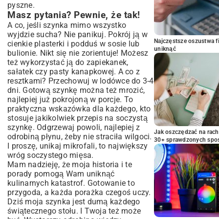
pyszne.
Masz pytania? Pewnie, że tak!
A co, jeśli szynka mimo wszystko
wyjdzie sucha? Nie panikuj. Pokrój ją w
Najczęstsze oszustwa f
cienkie plasterki i podduś w sosie lub
uniknąć
bulionie. Nikt się nie zorientuje! Możesz
też wykorzystać ją do zapiekanek,
sałatek czy pasty kanapkowej. A co z
resztkami? Przechowuj w lodówce do 3-4
dni. Gotową szynkę można też mrozić,
najlepiej już pokrojoną w porcje. To
praktyczna wskazówka dla każdego, kto
stosuje jakikolwiek przepis na soczystą
szynkę. Odgrzewaj powoli, najlepiej z
Jak oszczędzać na rac
odrobiną płynu, żeby nie straciła wilgoci.
30+ sprawdzonych sp
I proszę, unikaj mikrofali, to największy
wróg soczystego mięsa.
Mam nadzieję, że moja historia i te
porady pomogą Wam uniknąć
kulinarnych katastrof. Gotowanie to
przygoda, a każda porażka czegoś uczy.
Dziś moja szynka jest dumą każdego
świątecznego stołu. I Twoja też może