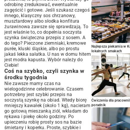
odrobinę zredukować, ewentualnie
zagęścić i gotowe. Jeśli szukasz czegoś
innego, klasyczny sos chrzanowy,
musztardowy albo słodka konfitura
żurawinowa zawsze się sprawdzają. To
jest właśnie to, co dopełnia soczysta
szynka świąteczna przepis z sosem. A
do tego? Pieczone ziemniaki, kremowe
Najlepsza piekarnia w 
purée, kluski śląskie, albo po prostu
lokalnych smakach
jakaś lekka sałatka. U nas w domu hitem
jest modra kapusta. Wybór należy do
Ciebie!
Coś na szybko, czyli szynka w
środku tygodnia
Nie zawsze mamy czas na
wielogodzinne celebrowanie. Czasem
potrzebny jest szybki przepis na
soczystą szynkę na obiad. Wtedy biorę
Ćwiczenia dla pracown
mniejszy kawałek (około 1 kg), nacieram
poradnik
go gotową mieszanką ziół, wkładam do
rękawa i piekę około godziny. Po
upieczeniu robię prosty sos na bazie
śmietany i koperku. Proste, szybkie i