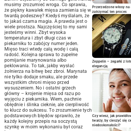
Magia marynaty – to tutaj zaczyna się
musimy zrozumieć wroga. Co sprawia,
smak
Przerzedzone włosy na 
że piękny kawałek mięsa zamienia się w
zatrzymać ten proces
Pieczenie, czyli jak upiec soczystą
twardą podeszwę? Kiedyś myślałam, że
szynkę żeby nie była sucha
to jakaś czarna magia. A prawda jest o
A może gotowana? Inna droga do
wiele prostsza. Najczęściej to my sami
soczystości
jesteśmy winni. Zbyt wysoka
temperatura i zbyt długi czas w
Ten moment prawdy – kiedy mięso jest
piekarniku to zabójcy numer jeden.
gotowe?
Mięso traci wtedy całą wodę i całą
Z czym to podać, czyli idealne
radość. Kolejna sprawa to zupełne
towarzystwo dla królowej stołu
pomijanie marynowania albo
Zeppelin – zegarki z l
Coś na szybko, czyli szynka w środku
peklowania. To tak, jakby wysłać
elegancją
tygodnia
żołnierza na bitwę bez zbroi. Marynata
Masz pytania? Pewnie, że tak!
nie tylko dodaje smaku, ale przede
wszystkim chroni mięso przed
wysuszeniem. No i ostatni grzech
główny – krojenie mięsa od razu po
wyjęciu z piekarnika. Wiem, pachnie
obłędnie i ślinka cieknie, ale cierpliwość
to klucz do sukcesu. To zrozumienie tych
podstawowych błędów sprawiło, że
Czy wiesz, jak prawidł
każdy kolejny przepis na soczystą
twarzy, by cieszyć się 
niedoskonałości?
szynkę w moim wykonaniu był coraz