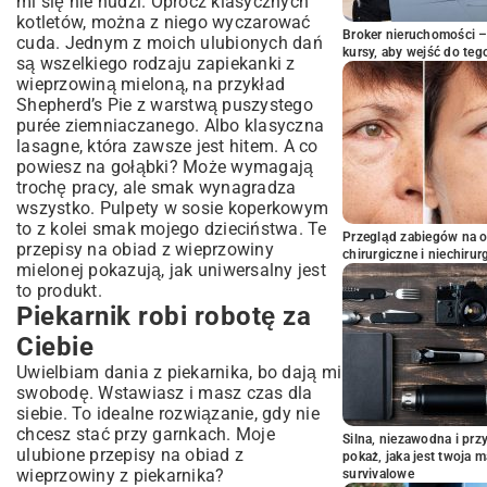
mi się nie nudzi. Oprócz klasycznych
kotletów, można z niego wyczarować
Broker nieruchomości – 
cuda. Jednym z moich ulubionych dań
kursy, aby wejść do teg
są wszelkiego rodzaju
zapiekanki z
wieprzowiną mieloną
, na przykład
Shepherd’s Pie z warstwą puszystego
purée ziemniaczanego. Albo klasyczna
lasagne, która zawsze jest hitem. A co
powiesz na gołąbki? Może wymagają
trochę pracy, ale smak wynagradza
wszystko. Pulpety w sosie koperkowym
to z kolei smak mojego dzieciństwa. Te
Przegląd zabiegów na 
przepisy na obiad z wieprzowiny
chirurgiczne i niechirur
mielonej pokazują, jak uniwersalny jest
to produkt.
Piekarnik robi robotę za
Ciebie
Uwielbiam dania z piekarnika, bo dają mi
swobodę. Wstawiasz i masz czas dla
siebie. To idealne rozwiązanie, gdy nie
chcesz stać przy garnkach. Moje
Silna, niezawodna i pr
ulubione przepisy na obiad z
pokaż, jaka jest twoja 
wieprzowiny z piekarnika?
survivalowe