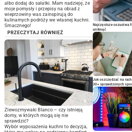
albo dodaj do sałatki. Mam nadzieję, że
moje pomysły i przepisy na obiad z
wieprzowiny was zainspirują do
kulinarnych podróży we własnej kuchni.
Smacznego!
Najczęstsze oszustwa f
uniknąć
PRZECZYTAJ RÓWNIEŻ
Jak oszczędzać na rac
30+ sprawdzonych sp
Zlewozmywaki Blanco – czy istnieją
domy, w których mogą się nie
sprawdzić?
Wybór wyposażenia kuchni to decyzja,