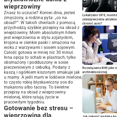
wieprzowiny
Znasz to uczucie? Koniec dnia, jesteś
Lokalizator GPS, monito
zmęczony, a rodzina pyta: „co na
zabezpieczenia antykra
obiad?”. W takich chwilach z pomocą
chronić auto?
przychodzą szybkie przepisy na obiad z
wieprzowiny. Moim absolutnym hitem
jest wieprzowina w stylu azjatyckim,
krojona w cienkie paski i smażona na
woku z warzywami i sosem sojowym.
Całość gotowa w mniej niż 30 minut.
Inna opcja to schab w plastrach, tylko
obsmażony i podduszony w sosie
pieczeniowym z cebulką. Podany z
Rozwiązania BIM jako n
kaszą i ogórkiem kiszonym smakuje jak
architektonicznej
u mamy. A jeśli mam w lodówce mielone,
to często robię błyskawiczny sos do
makaronu albo tacosy. To świetne
przepisy na obiad z wieprzowiny
mielonej, które ratują życie w
pracowitym tygodniu.
Gotowanie bez stresu –
wieprzowina dla
Jak zakupić wydajny ko