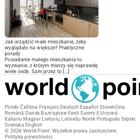
Jak urządzić małe mieszkanie, żeby
wyglądało na większe? Praktyczne
porady
Posiadanie małego mieszkania to
wyzwanie, z którym mierzy się naprawdę
wiele osób. Sam przez to […]
Polski
Čeština
Français
Deutsch
Español
Slovenčina
Română
Dansk
Български
Eesti
Suomi
Ελληνικά
Italiano
Magyar
Lietuvių
Latviešu
Norsk
Português
Srpski
Svenska
English
© 2026 World Point. Wszelkie prawa zastrzeżone.
Polityka prywatności