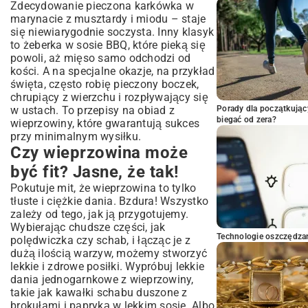
Zdecydowanie
pieczona karkówka
w
marynacie z musztardy i miodu – staje
się niewiarygodnie soczysta. Inny klasyk
to żeberka w sosie BBQ, które pieką się
powoli, aż mięso samo odchodzi od
kości. A na specjalne okazje, na przykład
święta, często robię
pieczony boczek
,
chrupiący z wierzchu i rozpływający się
w ustach. To przepisy na obiad z
Porady dla początkując
biegać od zera?
wieprzowiny, które gwarantują sukces
przy minimalnym wysiłku.
Czy wieprzowina może
być fit? Jasne, że tak!
Pokutuje mit, że wieprzowina to tylko
tłuste i ciężkie dania. Bzdura! Wszystko
zależy od tego, jak ją przygotujemy.
Wybierając chudsze części, jak
Technologie oszczędzan
polędwiczka czy schab, i łącząc je z
dużą ilością warzyw, możemy stworzyć
lekkie i zdrowe posiłki. Wypróbuj lekkie
dania jednogarnkowe z wieprzowiny,
takie jak kawałki schabu duszone z
brokułami i papryką w lekkim sosie. Albo