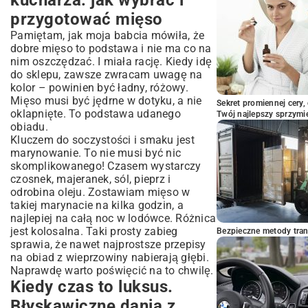
kucharza: jak wybrać i
przygotować mięso
Pamiętam, jak moja babcia mówiła, że
dobre mięso to podstawa i nie ma co na
nim oszczędzać. I miała rację. Kiedy idę
do sklepu, zawsze zwracam uwagę na
kolor – powinien być ładny, różowy.
Mięso musi być jędrne w dotyku, a nie
Sekret promiennej cery,
oklapnięte. To podstawa udanego
Twój najlepszy sprzymi
obiadu.
Kluczem do soczystości i smaku jest
marynowanie. To nie musi być nic
skomplikowanego! Czasem wystarczy
czosnek, majeranek, sól, pieprz i
odrobina oleju. Zostawiam mięso w
takiej marynacie na kilka godzin, a
najlepiej na całą noc w lodówce. Różnica
jest kolosalna. Taki prosty zabieg
Bezpieczne metody trans
sprawia, że nawet najprostsze przepisy
na obiad z wieprzowiny nabierają głębi.
Naprawdę warto poświęcić na to chwilę.
Kiedy czas to luksus.
Błyskawiczne dania z