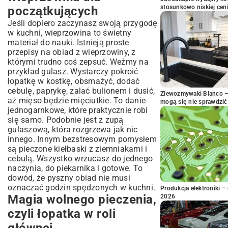
stosunkowo niskiej cen
początkujących
Jeśli dopiero zaczynasz swoją przygodę
w kuchni, wieprzowina to świetny
materiał do nauki. Istnieją proste
przepisy na obiad z wieprzowiny, z
którymi trudno coś zepsuć. Weźmy na
przykład gulasz. Wystarczy pokroić
łopatkę w kostkę, obsmażyć, dodać
cebulę, paprykę, zalać bulionem i dusić,
Zlewozmywaki Blanco – 
aż mięso będzie mięciutkie. To danie
mogą się nie sprawdzić
jednogarnkowe, które praktycznie robi
się samo. Podobnie jest z
zupą
gulaszową
, która rozgrzewa jak nic
innego. Innym bezstresowym pomysłem
są pieczone kiełbaski z ziemniakami i
cebulą. Wszystko wrzucasz do jednego
naczynia, do piekarnika i gotowe. To
dowód, że pyszny obiad nie musi
oznaczać godzin spędzonych w kuchni.
Produkcja elektroniki – 
Magia wolnego pieczenia,
2026
czyli łopatka w roli