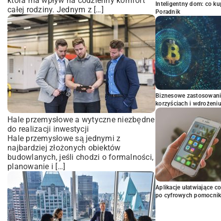
która ma wpływ na codzienny komfort
Inteligentny dom: co k
całej rodziny. Jednym z […]
Poradnik
Biznesowe zastosowani
korzyściach i wdrożeni
Hale przemysłowe a wytyczne niezbędne
do realizacji inwestycji
Hale przemysłowe są jednymi z
najbardziej złożonych obiektów
budowlanych, jeśli chodzi o formalności,
planowanie i […]
Aplikacje ułatwiające c
po cyfrowych pomocni