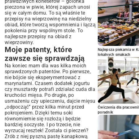
prawdziwych koneserów – golonka
pieczona w piwie, której zapach unosi
się w całym domu. To są właśnie te
przepisy na wieprzowinę na niedzielny
obiad, które tworzą wspomnienia i łączą
pokolenia przy wspólnym stole. To
najlepsze przepisy na obiad z
wieprzowiny.
Moje patenty, które
Najlepsza piekarnia w 
lokalnych smakach
zawsze się sprawdzają
Na koniec mam dla was kilka moich
sprawdzonych patentów. Po pierwsze,
nie bójcie się eksperymentować z
marynatami. Czasem dodatek jogurtu
czy musztardy potrafi zdziałać cuda dla
kruchości mięsa. Po drugie, po
usmażeniu czy upieczeniu, dajcie mięsu
„odpocząć” przez kilka minut przed
Ćwiczenia dla pracown
pokrojeniem. Dzięki temu soki
poradnik
równomiernie się rozłożą i będzie
bardziej soczyste. I po trzecie, nie
wyrzucaj resztek! Została ci pieczeń?
Zrób z niej pyszną pastę kanapkową