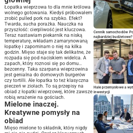
głównej
Łopatka wieprzowa to dla mnie królowa
wolnego gotowania. Kiedyś próbowałem
zrobić pulled pork na szybko. Efekt?
Twarda, sucha porażka. Nauczka na
przyszłość: cierpliwość jest kluczowa.
Cennik samochodów Por
Teraz nastawiam piekarnik na niską
najbardziej budżetowe?
temperaturę, wkładam zamarynowaną
łopatkę i zapominam o niej na kilka
godzin. Mięso staje się tak delikatne, że
rozpada się pod naciskiem widelca. A
zapach, który roznosi się po domu…
bezcenny. Taka szarpana wieprzowina
jest genialna do domowych burgerów
czy tortilli. Ale łopatka to też klasyczna
pieczeń w ziołach. To są przepisy na
Hale przemysłowe a wyt
obiad z łopatki wieprzowej, które zawsze
inwestycji
robią wrażenie na gościach.
Mielone inaczej.
Kreatywne pomysły na
obiad
Mięso mielone to składnik, który nigdy