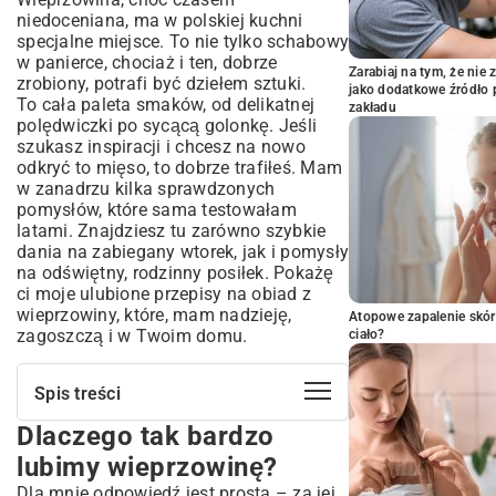
niedoceniana, ma w polskiej kuchni
specjalne miejsce. To nie tylko schabowy
w panierce, chociaż i ten, dobrze
Zarabiaj na tym, że ni
zrobiony, potrafi być dziełem sztuki.
jako dodatkowe źródło 
To cała paleta smaków, od delikatnej
zakładu
polędwiczki po sycącą golonkę. Jeśli
szukasz inspiracji i chcesz na nowo
odkryć to mięso, to dobrze trafiłeś. Mam
w zanadrzu kilka sprawdzonych
pomysłów, które sama testowałam
latami. Znajdziesz tu zarówno szybkie
dania na zabiegany wtorek, jak i pomysły
na odświętny, rodzinny posiłek. Pokażę
ci moje ulubione przepisy na obiad z
wieprzowiny, które, mam nadzieję,
Atopowe zapalenie skór
zagoszczą i w Twoim domu.
ciało?
Spis treści
Dlaczego tak bardzo
Dlaczego tak bardzo lubimy
wieprzowinę?
lubimy wieprzowinę?
Mały sekret każdego kucharza: jak
Dla mnie odpowiedź jest prosta – za jej