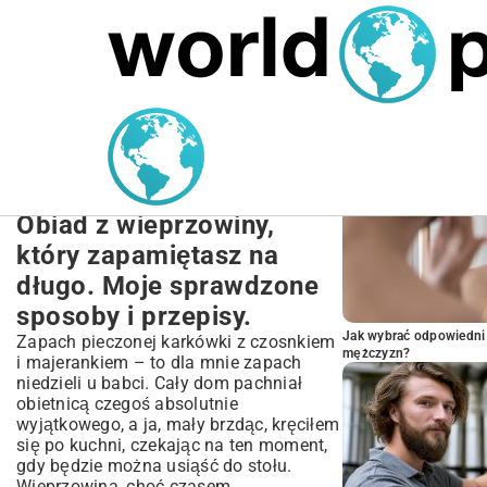
MARIUSZ ŁAMAGA
27.09.2025
NIERUCHOMOŚCI
POPULARNE A
Przepisy na Obiad z
Wieprzowiny: Szybkie,
Proste i Zdrowe Pomysły
Obiad z wieprzowiny,
który zapamiętasz na
długo. Moje sprawdzone
sposoby i przepisy.
Jak wybrać odpowiedni 
Zapach pieczonej karkówki z czosnkiem
mężczyzn?
i majerankiem – to dla mnie zapach
niedzieli u babci. Cały dom pachniał
obietnicą czegoś absolutnie
wyjątkowego, a ja, mały brzdąc, kręciłem
się po kuchni, czekając na ten moment,
gdy będzie można usiąść do stołu.
Wieprzowina, choć czasem