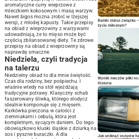
aromatyczne curry wieprzowe z
mleczkiem kokosowym i masą warzyw.
Nawet bigos można zrobić w lżejszej
Bambi status związku 
wersji, z młodej kapusty. Takie przepisy
życiu miłosnym?
na obiad z wieprzowiny z warzywami
udowadniają, że to mięso może być
częścią zbilansowanej diety. Te zdrowe
przepisy na obiad z wieprzowiny są
naprawdę smaczne.
Niedziela, czyli tradycja
na talerzu
Niedzielny obiad to dla mnie świętość.
Wyniki meczów piłki noż
Czas dla rodziny, bez pośpiechu. I
Historia
właśnie wtedy na stół wjeżdżają
tradycyjne potrawy. Klasyczny schab
faszerowany śliwką, którego słodycz
idealnie komponuje się z mięsem.
Karkówka pieczona w całości z
ziemniakami i cebulą, która jest
kompletnym, sycącym daniem. Do tego
obowiązkowo
kluski śląskie
z dziurką na
sos i pyszne
buraczki
. A dla
Jak uniknąć oszustw h