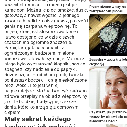
wybrać i przygotować mięso
wszechstronność. To mięso jest jak
Przerzedzone włosy na 
Kiedy czas to luksus. Błyskawiczne
kameleon. Można je piec, smażyć, dusić,
zatrzymać ten proces
dania z wieprzowiny
gotować, a nawet wędzić. Z jednego
kawałka łopatki zrobisz gulasz, pieczeń i
Gotowanie bez stresu – wieprzowina dla
genialną szarpaną wieprzowinę. To
początkujących
mięso, które jest stosunkowo tanie i
Magia wolnego pieczenia, czyli łopatka
łatwo dostępne, co w dzisiejszych
w roli głównej
czasach ma ogromne znaczenie.
Mielone inaczej. Kreatywne pomysły na
Pamiętam, jak na studiach, z
obiad
ograniczonym budżetem, mielone
Piekarnik robi robotę za Ciebie
wieprzowe ratowało sytuację. Można z
Zeppelin – zegarki z l
niego było wyczarować klopsiki, sos do
elegancją
Czy wieprzowina może być fit? Jasne, że
spaghetti czy nadzienie do papryki.
tak!
Różne części – od chudej polędwiczki
Niedziela, czyli tradycja na talerzu
po tłustszy boczek – dają nieskończone
Moje patenty, które zawsze się
możliwości. I to jest w niej
sprawdzają
najpiękniejsze. Można tworzyć zarówno
zdrowe przepisy na obiad z wieprzowiny,
jak i te bardziej tradycyjne, cięższe
dania, które kojarzą się z domowym
ciepłem.
Czy wiesz, jak prawidł
twarzy, by cieszyć się 
Mały sekret każdego
niedoskonałości?