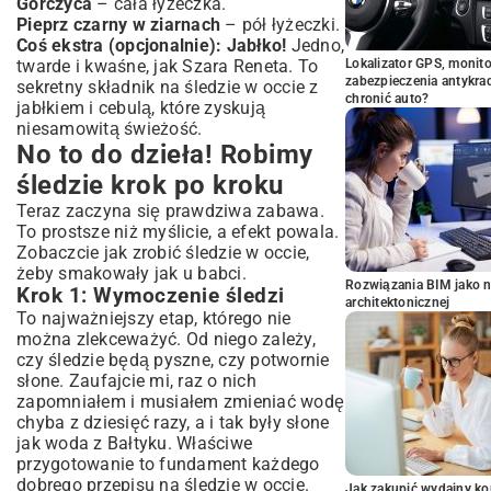
Gorczyca
– cała łyżeczka.
Pieprz czarny w ziarnach
– pół łyżeczki.
Coś ekstra (opcjonalnie): Jabłko!
Jedno,
twarde i kwaśne, jak Szara Reneta. To
Lokalizator GPS, monito
zabezpieczenia antykra
sekretny składnik na śledzie w occie z
chronić auto?
jabłkiem i cebulą, które zyskują
niesamowitą świeżość.
No to do dzieła! Robimy
śledzie krok po kroku
Teraz zaczyna się prawdziwa zabawa.
To prostsze niż myślicie, a efekt powala.
Zobaczcie jak zrobić śledzie w occie,
żeby smakowały jak u babci.
Rozwiązania BIM jako n
Krok 1: Wymoczenie śledzi
architektonicznej
To najważniejszy etap, którego nie
można zlekceważyć. Od niego zależy,
czy śledzie będą pyszne, czy potwornie
słone. Zaufajcie mi, raz o nich
zapomniałem i musiałem zmieniać wodę
chyba z dziesięć razy, a i tak były słone
jak woda z Bałtyku. Właściwe
przygotowanie to fundament każdego
dobrego przepisu na śledzie w occie.
Jak zakupić wydajny ko