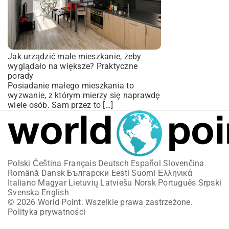
Jak urządzić małe mieszkanie, żeby
wyglądało na większe? Praktyczne
porady
Posiadanie małego mieszkania to
wyzwanie, z którym mierzy się naprawdę
wiele osób. Sam przez to […]
Polski
Čeština
Français
Deutsch
Español
Slovenčina
Română
Dansk
Български
Eesti
Suomi
Ελληνικά
Italiano
Magyar
Lietuvių
Latviešu
Norsk
Português
Srpski
Svenska
English
© 2026 World Point. Wszelkie prawa zastrzeżone.
Polityka prywatności