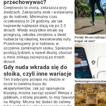
przechowywać?
Cierpliwość to cnota, zwłaszcza przy
śledziach. Zakręcamy słoik i wstawiamy
go do lodówki. Minimalny czas
oczekiwania to 24 godziny, ale tak
naprawdę najlepsze stają się po 2-3
dniach. Wtedy wszystkie smaki się
przegryzą, cebulka zmięknie, a śledź
Porady dla początkując
nabierze tej idealnej, kwaskowatej nuty.
biegać od zera?
Przechowujemy je w lodówce, w
szczelnie zamkniętym słoiku. Spokojnie
postoją tydzień, a nawet dłużej, chociaż
u mnie znikają zazwyczaj po trzech
dniach.
Gdy nuda wkrada się do
słoika, czyli inne wariacje
Ten tradycyjny przepis na śledzie w
Technologie oszczędzan
occie to świetna baza do
eksperymentów. Jak już opanujecie
klasykę, można zacząć szaleć! Wersja z
jabłkiem, o której pisałem, to mój faworyt
na
Wigilię
. Można też dodać do zalewy