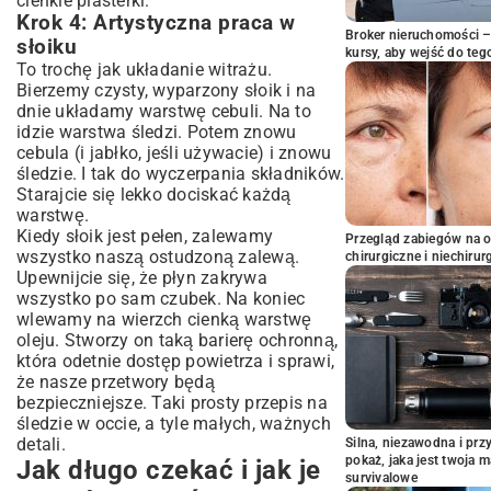
cienkie plasterki.
Krok 4: Artystyczna praca w
Broker nieruchomości – 
słoiku
kursy, aby wejść do teg
To trochę jak układanie witrażu.
Bierzemy czysty, wyparzony słoik i na
dnie układamy warstwę cebuli. Na to
idzie warstwa śledzi. Potem znowu
cebula (i jabłko, jeśli używacie) i znowu
śledzie. I tak do wyczerpania składników.
Starajcie się lekko dociskać każdą
warstwę.
Kiedy słoik jest pełen, zalewamy
Przegląd zabiegów na 
wszystko naszą ostudzoną zalewą.
chirurgiczne i niechirur
Upewnijcie się, że płyn zakrywa
wszystko po sam czubek. Na koniec
wlewamy na wierzch cienką warstwę
oleju. Stworzy on taką barierę ochronną,
która odetnie dostęp powietrza i sprawi,
że nasze przetwory będą
bezpieczniejsze. Taki prosty przepis na
śledzie w occie, a tyle małych, ważnych
detali.
Silna, niezawodna i pr
pokaż, jaka jest twoja 
Jak długo czekać i jak je
survivalowe