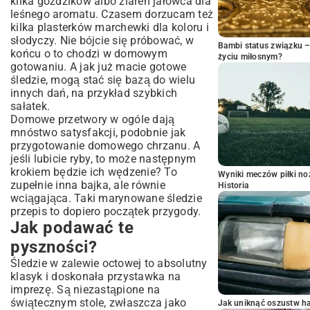
kilka goździków albo ziaren jałowca dla
leśnego aromatu. Czasem dorzucam też
kilka plasterków marchewki dla koloru i
słodyczy. Nie bójcie się próbować, w
Bambi status związku 
końcu o to chodzi w domowym
życiu miłosnym?
gotowaniu. A jak już macie gotowe
śledzie, mogą stać się bazą do wielu
innych dań, na przykład
szybkich
sałatek
.
Domowe przetwory w ogóle dają
mnóstwo satysfakcji, podobnie jak
przygotowanie
domowego chrzanu
. A
jeśli lubicie ryby, to może następnym
krokiem będzie ich wędzenie? To
Wyniki meczów piłki noż
zupełnie inna bajka, ale równie
Historia
wciągająca. Taki marynowane śledzie
przepis to dopiero początek przygody.
Jak podawać te
pyszności?
Śledzie w zalewie octowej to absolutny
klasyk i doskonała
przystawka na
imprezę
. Są niezastąpione na
świątecznym stole, zwłaszcza jako
Jak uniknąć oszustw h