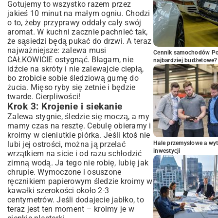
Gotujemy to wszystko razem przez
jakieś 10 minut na małym ogniu. Chodzi
o to, żeby przyprawy oddały cały swój
aromat. W kuchni zacznie pachnieć tak,
że sąsiedzi będą pukać do drzwi. A teraz
najważniejsze: zalewa musi
Cennik samochodów Por
CAŁKOWICIE ostygnąć. Błagam, nie
najbardziej budżetowe?
idźcie na skróty i nie zalewajcie ciepłą,
bo zrobicie sobie śledziową gumę do
żucia. Mięso ryby się zetnie i będzie
twarde. Cierpliwości!
Krok 3: Krojenie i siekanie
Zalewa stygnie, śledzie się moczą, a my
mamy czas na resztę. Cebulę obieramy i
kroimy w cieniutkie piórka. Jeśli ktoś nie
lubi jej ostrości, można ją przelać
Hale przemysłowe a wyt
inwestycji
wrzątkiem na sicie i od razu schłodzić
zimną wodą. Ja tego nie robię, lubię jak
chrupie. Wymoczone i osuszone
ręcznikiem papierowym śledzie kroimy w
kawałki szerokości około 2-3
centymetrów. Jeśli dodajecie jabłko, to
teraz jest ten moment – kroimy je w