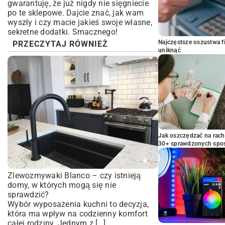
gwarantuję, że już nigdy nie sięgniecie
po te sklepowe. Dajcie znać, jak wam
wyszły i czy macie jakieś swoje własne,
sekretne dodatki. Smacznego!
Najczęstsze oszustwa f
PRZECZYTAJ RÓWNIEŻ
uniknąć
Jak oszczędzać na rac
30+ sprawdzonych sp
Zlewozmywaki Blanco – czy istnieją
domy, w których mogą się nie
sprawdzić?
Wybór wyposażenia kuchni to decyzja,
która ma wpływ na codzienny komfort
całej rodziny. Jednym z […]