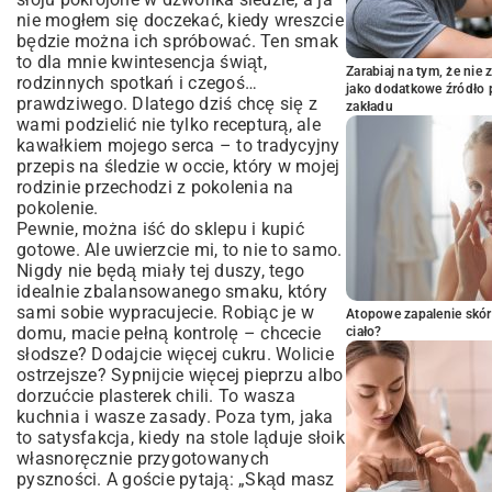
nie mogłem się doczekać, kiedy wreszcie
będzie można ich spróbować. Ten smak
to dla mnie kwintesencja świąt,
Zarabiaj na tym, że ni
rodzinnych spotkań i czegoś…
jako dodatkowe źródło 
prawdziwego. Dlatego dziś chcę się z
zakładu
wami podzielić nie tylko recepturą, ale
kawałkiem mojego serca – to tradycyjny
przepis na śledzie w occie, który w mojej
rodzinie przechodzi z pokolenia na
pokolenie.
Pewnie, można iść do sklepu i kupić
gotowe. Ale uwierzcie mi, to nie to samo.
Nigdy nie będą miały tej duszy, tego
idealnie zbalansowanego smaku, który
sami sobie wypracujecie. Robiąc je w
Atopowe zapalenie skór
domu, macie pełną kontrolę – chcecie
ciało?
słodsze? Dodajcie więcej cukru. Wolicie
ostrzejsze? Sypnijcie więcej pieprzu albo
dorzućcie plasterek chili. To wasza
kuchnia i wasze zasady. Poza tym, jaka
to satysfakcja, kiedy na stole ląduje słoik
własnoręcznie przygotowanych
pyszności. A goście pytają: „Skąd masz