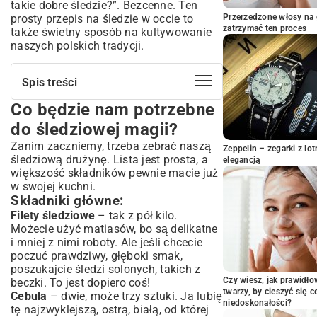
takie dobre śledzie?”. Bezcenne. Ten
prosty przepis na śledzie w occie to
Przerzedzone włosy na 
zatrzymać ten proces
także świetny sposób na kultywowanie
naszych polskich tradycji.
Spis treści
Co będzie nam potrzebne
Co będzie nam potrzebne do śledziowej
magii?
do śledziowej magii?
Składniki główne:
Zanim zaczniemy, trzeba zebrać naszą
Zeppelin – zegarki z l
Przyprawy, czyli dusza całej zalewy:
śledziową drużynę. Lista jest prosta, a
elegancją
No to do dzieła! Robimy śledzie krok po
większość składników pewnie macie już
kroku
w swojej kuchni.
Składniki główne:
Krok 1: Wymoczenie śledzi
Filety śledziowe
– tak z pół kilo.
Krok 2: Przygotowanie zalewy, czyli serca
Możecie użyć matiasów, bo są delikatne
naszych śledzi
i mniej z nimi roboty. Ale jeśli chcecie
Krok 3: Krojenie i siekanie
poczuć prawdziwy, głęboki smak,
Krok 4: Artystyczna praca w słoiku
poszukajcie śledzi solonych, takich z
Jak długo czekać i jak je
Czy wiesz, jak prawidł
beczki. To jest dopiero coś!
przechowywać?
twarzy, by cieszyć się 
Cebula
– dwie, może trzy sztuki. Ja lubię
niedoskonałości?
tę najzwyklejszą, ostrą, białą, od której
Gdy nuda wkrada się do słoika, czyli