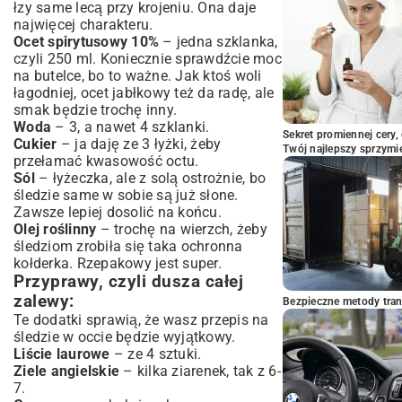
łzy same lecą przy krojeniu. Ona daje
inne wariacje
najwięcej charakteru.
Jak podawać te pyszności?
Ocet spirytusowy 10%
– jedna szklanka,
Podsumowanie
czyli 250 ml. Koniecznie sprawdźcie moc
na butelce, bo to ważne. Jak ktoś woli
łagodniej, ocet jabłkowy też da radę, ale
smak będzie trochę inny.
Woda
– 3, a nawet 4 szklanki.
Sekret promiennej cery,
Cukier
– ja daję ze 3 łyżki, żeby
Twój najlepszy sprzymi
przełamać kwasowość octu.
Sól
– łyżeczka, ale z solą ostrożnie, bo
śledzie same w sobie są już słone.
Zawsze lepiej dosolić na końcu.
Olej roślinny
– trochę na wierzch, żeby
śledziom zrobiła się taka ochronna
kołderka. Rzepakowy jest super.
Przyprawy, czyli dusza całej
zalewy:
Bezpieczne metody trans
Te dodatki sprawią, że wasz przepis na
śledzie w occie będzie wyjątkowy.
Liście laurowe
– ze 4 sztuki.
Ziele angielskie
– kilka ziarenek, tak z 6-
7.