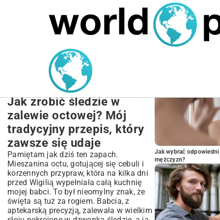
MARIUSZ ŁAMAGA
27.09.2025
NIERUCHOMOŚCI
POPULARNE A
Przepis na śledzie w
occie: Tradycyjny sposób
krok po kroku
Jak zrobić śledzie w
zalewie octowej? Mój
tradycyjny przepis, który
zawsze się udaje
Jak wybrać odpowiedni 
Pamiętam jak dziś ten zapach.
mężczyzn?
Mieszanina octu, gotującej się cebuli i
korzennych przypraw, która na kilka dni
przed Wigilią wypełniała całą kuchnię
mojej babci. To był nieomylny znak, że
święta są tuż za rogiem. Babcia, z
aptekarską precyzją, zalewała w wielkim
słoju pokrojone w dzwonka śledzie, a ja