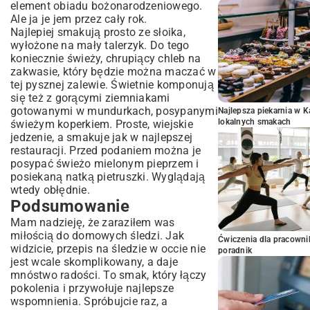
element
obiadu bożonarodzeniowego
.
Ale ja je jem przez cały rok.
Najlepiej smakują prosto ze słoika,
wyłożone na mały talerzyk. Do tego
koniecznie świeży, chrupiący chleb na
zakwasie, który będzie można maczać w
tej pysznej zalewie. Świetnie komponują
się też z gorącymi ziemniakami
gotowanymi w mundurkach, posypanymi
Najlepsza piekarnia w 
lokalnych smakach
świeżym koperkiem. Proste, wiejskie
jedzenie, a smakuje jak w najlepszej
restauracji. Przed podaniem można je
posypać świeżo mielonym pieprzem i
posiekaną natką pietruszki. Wyglądają
wtedy obłędnie.
Podsumowanie
Mam nadzieję, że zaraziłem was
miłością do domowych śledzi. Jak
Ćwiczenia dla pracown
widzicie, przepis na śledzie w occie nie
poradnik
jest wcale skomplikowany, a daje
mnóstwo radości. To smak, który łączy
pokolenia i przywołuje najlepsze
wspomnienia. Spróbujcie raz, a