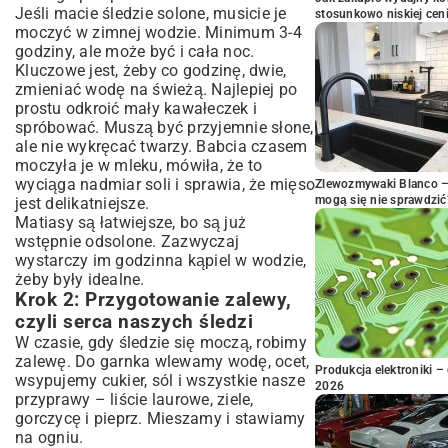
Jeśli macie śledzie solone, musicie je
stosunkowo niskiej cen
moczyć w zimnej wodzie. Minimum 3-4
godziny, ale może być i cała noc.
Kluczowe jest, żeby co godzinę, dwie,
zmieniać wodę na świeżą. Najlepiej po
prostu odkroić mały kawałeczek i
spróbować. Muszą być przyjemnie słone,
ale nie wykręcać twarzy. Babcia czasem
moczyła je w mleku, mówiła, że to
wyciąga nadmiar soli i sprawia, że mięso
Zlewozmywaki Blanco – 
mogą się nie sprawdzić
jest delikatniejsze.
Matiasy są łatwiejsze, bo są już
wstępnie odsolone. Zazwyczaj
wystarczy im godzinna kąpiel w wodzie,
żeby były idealne.
Krok 2: Przygotowanie zalewy,
czyli serca naszych śledzi
W czasie, gdy śledzie się moczą, robimy
zalewę. Do garnka wlewamy wodę, ocet,
Produkcja elektroniki – 
wsypujemy cukier, sól i wszystkie nasze
2026
przyprawy – liście laurowe, ziele,
gorczycę i pieprz. Mieszamy i stawiamy
na ogniu.