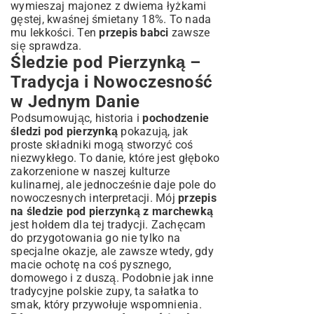
wymieszaj majonez z dwiema łyżkami
gęstej, kwaśnej śmietany 18%. To nada
mu lekkości. Ten
przepis babci
zawsze
się sprawdza.
Śledzie pod Pierzynką –
Tradycja i Nowoczesność
w Jednym Danie
Podsumowując, historia i
pochodzenie
śledzi pod pierzynką
pokazują, jak
proste składniki mogą stworzyć coś
niezwykłego. To danie, które jest głęboko
zakorzenione w naszej kulturze
kulinarnej, ale jednocześnie daje pole do
nowoczesnych interpretacji. Mój
przepis
na śledzie pod pierzynką z marchewką
jest hołdem dla tej tradycji. Zachęcam
do przygotowania go nie tylko na
specjalne okazje, ale zawsze wtedy, gdy
macie ochotę na coś pysznego,
domowego i z duszą. Podobnie jak inne
tradycyjne polskie zupy
, ta sałatka to
smak, który przywołuje wspomnienia.