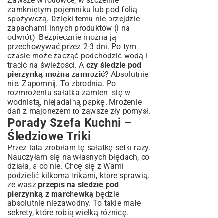
Zawsze w lodówce, w szczelnie
zamkniętym pojemniku lub pod folią
spożywczą. Dzięki temu nie przejdzie
zapachami innych produktów (i na
odwrót). Bezpiecznie można ją
przechowywać przez 2-3 dni. Po tym
czasie może zacząć podchodzić wodą i
tracić na świeżości. A
czy śledzie pod
pierzynką można zamrozić
? Absolutnie
nie. Zapomnij. To zbrodnia. Po
rozmrożeniu sałatka zamieni się w
wodnistą, niejadalną papkę. Mrożenie
dań z majonezem to zawsze zły pomysł.
Porady Szefa Kuchni –
Śledziowe Triki
Przez lata zrobiłam tę sałatkę setki razy.
Nauczyłam się na własnych błędach, co
działa, a co nie. Chcę się z Wami
podzielić kilkoma trikami, które sprawią,
że wasz
przepis na śledzie pod
pierzynką z marchewką
będzie
absolutnie niezawodny. To takie małe
sekrety, które robią wielką różnicę.