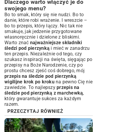
Dlaczego warto włączyć je do
swojego menu?
Bo to smak, który się nie nudzi. Bo to
danie, które robi wrażenie. I wreszcie –
bo to przepis, który łączy. Nic tak nie
smakuje, jak jedzenie przygotowane
własnoręcznie i dzielone z bliskimi.
Warto znać
najważniejsze składniki
śledzi pod pierzynką
i mieć w zanadrzu
ten przepis. Niezależnie od tego, czy
szukasz inspiracji na święta, sięgając po
przepisy na Boże Narodzenie
, czy po
prostu chcesz zjeść coś dobrego, mój
przepis na śledzie pod pierzynką
wigilijne krok po kroku
na pewno Cię nie
zawiedzie. To najlepszy
przepis na
śledzie pod pierzynką z marchewką
,
który gwarantuje sukces za każdym
razem.
PRZECZYTAJ RÓWNIEŻ