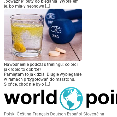
„poważne” buty do biegania. Wybrałem
je, bo miały neonowe […]
Nawodnienie podczas treningu: co pić i
jak robić to dobrze?
Pamiętam to jak dziś. Długie wybieganie
w ramach przygotowań do maratonu.
Słońce, choć nie było […]
Polski
Čeština
Français
Deutsch
Español
Slovenčina