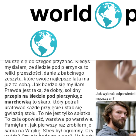
MARIUSZ ŁAMAGA
05.10.2025
SPORT
POPULARNE A
Przepis na Śledzie pod
Pierzynką z Marchewką |
Tradycyjny Smak
Muszę się do czegoś przyznać. Kiedyś
myślałam, że śledzie pod pierzynką to
relikt przeszłości, danie z babcinego
zeszytu, które swoje najlepsze lata ma
już za sobą. Jak bardzo się myliłam!
Prawda jest taka, że dobry, solidny
Jak wybrać odpowiedni 
przepis na śledzie pod pierzynką z
mężczyzn?
marchewką
to skarb, który potrafi
uratować każde przyjęcie i stać się
gwiazdą stołu. To nie jest tylko sałatka.
To cała opowieść, warstwa po warstwie.
Pamiętam, jak pierwszy raz zrobiłam je
sama na Wigilię. Stres był ogromny. Czy