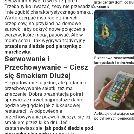
Słyszałam nawet o wersji z porem.
Inteligentny dom: co k
Trzeba tylko uważać, żeby nie przesadzić
Poradnik
i nie zgubić charakterystycznego smaku.
Warto czerpać inspiracje z innych
przepisów, na przykład na
domowe
surówki
, aby odkryć nowe połączenia
warzyw, które mogą pasować. Ale w
moim sercu i tak wygrywa tradycyjny
przepis na śledzie pod pierzynką z
marchewką
.
Serwowanie i
Biznesowe zastosowani
korzyściach i wdrożeni
Przechowywanie – Ciesz
się Smakiem Dłużej
Przygotowanie to jedno, ale podanie i
przechowywanie sałatki też ma
znaczenie. Dobra prezentacja potrafi
sprawić, że nawet najprostsze danie
będzie wyglądało jak z luksusowej
restauracji. A odpowiednie
Aplikacje ułatwiające c
przechowywanie pozwoli cieszyć się jej
po cyfrowych pomocni
smakiem przez kilka dni. Jeśli
zastanawiasz się,
jak podać śledzie pod
pierzynką elegancko
, mam kilka