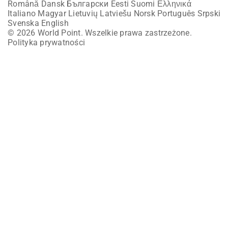
Română
Dansk
Български
Eesti
Suomi
Ελληνικά
Italiano
Magyar
Lietuvių
Latviešu
Norsk
Português
Srpski
Svenska
English
© 2026 World Point. Wszelkie prawa zastrzeżone.
Polityka prywatności