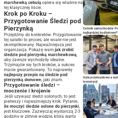
marchewką cebulą
opiera się właśnie na
tej klasycznej liście.
Krok po Kroku –
Przygotowanie Śledzi pod
Pierzynką
Cennik samochodów Por
najbardziej budżetowe?
Przejdźmy do konkretów. Przygotowanie
tej sałatki to proces, ale wcale nie jest
skomplikowany. Najważniejsza jest
organizacja. Pokażę wam
jak zrobić
śledzie pod pierzynką marchewkową
,
aby zawsze wychodziły idealne.
Trzymajcie się tych kroków, a sukces
macie gwarantowany. To naprawdę
najlepszy przepis na śledzie pod
Hale przemysłowe a wyt
pierzynką domowe
, jaki znam.
inwestycji
Przygotowanie śledzi –
moczenie i krojenie
Jeśli używasz śledzi solonych, to jest
pierwszy i najważniejszy krok. Pytanie,
ile moczyć śledzie solone do pierzynki
,
jest kluczowe. Zazwyczaj wystarczą 2-3
godziny w zimnej wodzie, którą warto