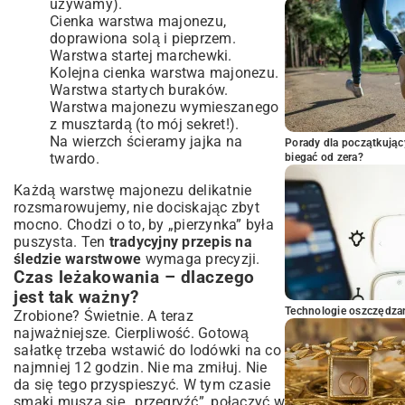
używamy).
Cienka warstwa majonezu,
doprawiona solą i pieprzem.
Warstwa startej marchewki.
Kolejna cienka warstwa majonezu.
Warstwa startych buraków.
Warstwa majonezu wymieszanego
z musztardą (to mój sekret!).
Na wierzch ścieramy jajka na
Porady dla początkując
twardo.
biegać od zera?
Każdą warstwę majonezu delikatnie
rozsmarowujemy, nie dociskając zbyt
mocno. Chodzi o to, by „pierzynka” była
puszysta. Ten
tradycyjny przepis na
śledzie warstwowe
wymaga precyzji.
Czas leżakowania – dlaczego
jest tak ważny?
Technologie oszczędzan
Zrobione? Świetnie. A teraz
najważniejsze. Cierpliwość. Gotową
sałatkę trzeba wstawić do lodówki na co
najmniej 12 godzin. Nie ma zmiłuj. Nie
da się tego przyspieszyć. W tym czasie
smaki muszą się „przegryźć”, połączyć w