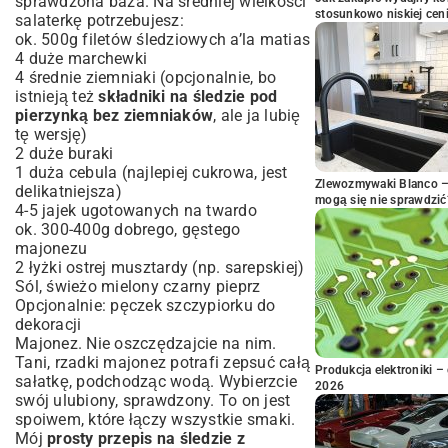
sprawdzona baza. Na średniej wielkości
stosunkowo niskiej cen
salaterkę potrzebujesz:
ok. 500g filetów śledziowych a’la matias
4 duże marchewki
4 średnie ziemniaki (opcjonalnie, bo
istnieją też
składniki na śledzie pod
pierzynką bez ziemniaków
, ale ja lubię
tę wersję)
2 duże buraki
1 duża cebula (najlepiej cukrowa, jest
Zlewozmywaki Blanco – 
delikatniejsza)
mogą się nie sprawdzić
4-5 jajek ugotowanych na twardo
ok. 300-400g dobrego, gęstego
majonezu
2 łyżki ostrej musztardy (np. sarepskiej)
Sól, świeżo mielony czarny pieprz
Opcjonalnie: pęczek szczypiorku do
dekoracji
Majonez. Nie oszczędzajcie na nim.
Tani, rzadki majonez potrafi zepsuć całą
Produkcja elektroniki – 
sałatkę, podchodząc wodą. Wybierzcie
2026
swój ulubiony, sprawdzony. To on jest
spoiwem, które łączy wszystkie smaki.
Mój
prosty przepis na śledzie z