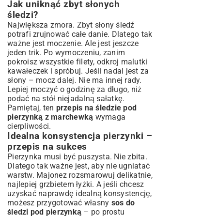
Jak uniknąć zbyt słonych
śledzi?
Największa zmora. Zbyt słony śledź
potrafi zrujnować całe danie. Dlatego tak
ważne jest moczenie. Ale jest jeszcze
jeden trik. Po wymoczeniu, zanim
pokroisz wszystkie filety, odkroj malutki
kawałeczek i spróbuj. Jeśli nadal jest za
słony – mocz dalej. Nie ma innej rady.
Lepiej moczyć o godzinę za długo, niż
podać na stół niejadalną sałatkę.
Pamiętaj, ten
przepis na śledzie pod
pierzynką z marchewką
wymaga
cierpliwości.
Idealna konsystencja pierzynki –
przepis na sukces
Pierzynka musi być puszysta. Nie zbita.
Dlatego tak ważne jest, aby nie ugniatać
warstw. Majonez rozsmarowuj delikatnie,
najlepiej grzbietem łyżki. A jeśli chcesz
uzyskać naprawdę idealną konsystencję,
możesz przygotować własny
sos do
śledzi pod pierzynką
– po prostu