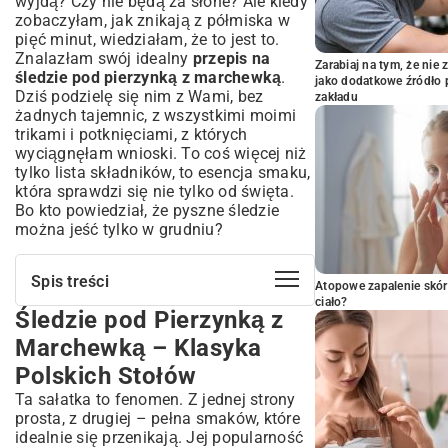
wyjdą? Czy nie będą za słone? Ale kiedy
zobaczyłam, jak znikają z półmiska w
pięć minut, wiedziałam, że to jest to.
Znalazłam swój idealny
przepis na
Zarabiaj na tym, że ni
śledzie pod pierzynką z marchewką
.
jako dodatkowe źródło 
Dziś podzielę się nim z Wami, bez
zakładu
żadnych tajemnic, z wszystkimi moimi
trikami i potknięciami, z których
wyciągnęłam wnioski. To coś więcej niż
tylko lista składników, to esencja smaku,
która sprawdzi się nie tylko od święta.
Bo kto powiedział, że pyszne śledzie
można jeść tylko w grudniu?
Spis treści
Atopowe zapalenie skór
ciało?
Śledzie pod Pierzynką z
Śledzie pod Pierzynką z Marchewką –
Klasyka Polskich Stołów
Marchewką – Klasyka
Co to są Śledzie pod Pierzynką i dlaczego
Polskich Stołów
są tak popularne?
Ta sałatka to fenomen. Z jednej strony
Niezbędne Składniki na Idealną
prosta, z drugiej – pełna smaków, które
Pierzynkę i Śledzie
idealnie się przenikają. Jej popularność
Jak wybrać najlepsze filety śledziowe?