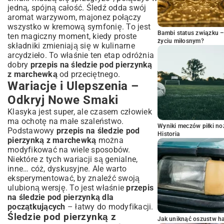
jedną, spójną całość. Śledź odda swój
aromat warzywom, majonez połączy
wszystko w kremową symfonię. To jest
Bambi status związku 
ten magiczny moment, kiedy proste
życiu miłosnym?
składniki zmieniają się w kulinarne
arcydzieło. To właśnie ten etap odróżnia
dobry
przepis na śledzie pod pierzynką
z marchewką
od przeciętnego.
Wariacje i Ulepszenia –
Odkryj Nowe Smaki
Klasyka jest super, ale czasem człowiek
ma ochotę na małe szaleństwo.
Wyniki meczów piłki noż
Podstawowy
przepis na śledzie pod
Historia
pierzynką z marchewką
można
modyfikować na wiele sposobów.
Niektóre z tych wariacji są genialne,
inne… cóż, dyskusyjne. Ale warto
eksperymentować, by znaleźć swoją
ulubioną wersję. To jest właśnie
przepis
na śledzie pod pierzynką dla
początkujących
– łatwy do modyfikacji.
Śledzie pod pierzynką z
Jak uniknąć oszustw h