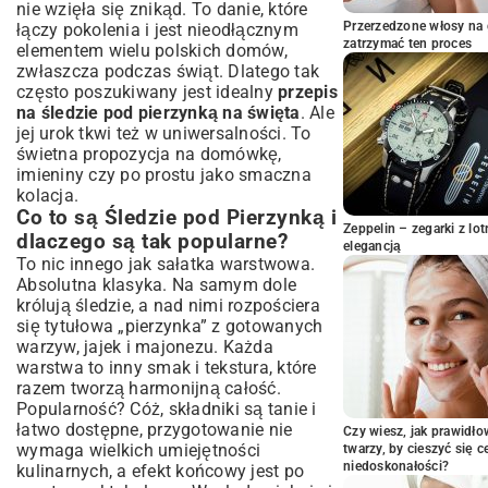
nie wzięła się znikąd. To danie, które
Warzywa, Majonez i Dodatki – Kompletna
Przerzedzone włosy na 
łączy pokolenia i jest nieodłącznym
Lista Zakupów
zatrzymać ten proces
elementem wielu polskich domów,
Krok po Kroku – Przygotowanie Śledzi
zwłaszcza podczas świąt. Dlatego tak
pod Pierzynką
często poszukiwany jest idealny
przepis
Przygotowanie śledzi – moczenie i krojenie
na śledzie pod pierzynką na święta
. Ale
jej urok tkwi też w uniwersalności. To
Warstwowe układanie – sekret smaku
świetna propozycja na domówkę,
Czas leżakowania – dlaczego jest tak
imieniny czy po prostu jako smaczna
ważny?
kolacja.
Wariacje i Ulepszenia – Odkryj Nowe
Co to są Śledzie pod Pierzynką i
Smaki
Zeppelin – zegarki z l
dlaczego są tak popularne?
elegancją
Śledzie pod pierzynką z dodatkiem jabłka
To nic innego jak sałatka warstwowa.
lub ogórka konserwowego
Absolutna klasyka. Na samym dole
Wersje fit – lżejsza pierzynka bez
królują śledzie, a nad nimi rozpościera
majonezu?
się tytułowa „pierzynka” z gotowanych
Alternatywne warzywa – co jeszcze pasuje
warzyw, jajek i majonezu. Każda
do śledzi?
warstwa to inny smak i tekstura, które
Serwowanie i Przechowywanie – Ciesz
razem tworzą harmonijną całość.
się Smakiem Dłużej
Popularność? Cóż, składniki są tanie i
łatwo dostępne, przygotowanie nie
Z czym podawać śledzie pod pierzynką?
Czy wiesz, jak prawidł
wymaga wielkich umiejętności
Pomysły na dodatki
twarzy, by cieszyć się 
niedoskonałości?
kulinarnych, a efekt końcowy jest po
Jak długo można przechowywać śledzie