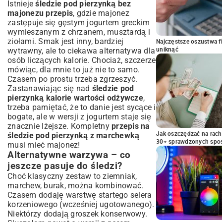
Istnieje
śledzie pod pierzynką bez
majonezu przepis
, gdzie majonez
zastępuje się gęstym jogurtem greckim
wymieszanym z chrzanem, musztardą i
ziołami. Smak jest inny, bardziej
Najczęstsze oszustwa f
wytrawny, ale to ciekawa alternatywa dla
uniknąć
osób liczących kalorie. Chociaż, szczerze
mówiąc, dla mnie to już nie to samo.
Czasem po prostu trzeba zgrzeszyć.
Zastanawiając się nad
śledzie pod
pierzynką kalorie wartości odżywcze
,
trzeba pamiętać, że to danie jest sycące i
bogate, ale w wersji z jogurtem staje się
znacznie lżejsze. Kompletny
przepis na
Jak oszczędzać na rac
śledzie pod pierzynką z marchewką
30+ sprawdzonych sp
musi mieć majonez!
Alternatywne warzywa – co
jeszcze pasuje do śledzi?
Choć klasyczny zestaw to ziemniak,
marchew, burak, można kombinować.
Czasem dodaję warstwę startego selera
korzeniowego (wcześniej ugotowanego).
Niektórzy dodają groszek konserwowy.