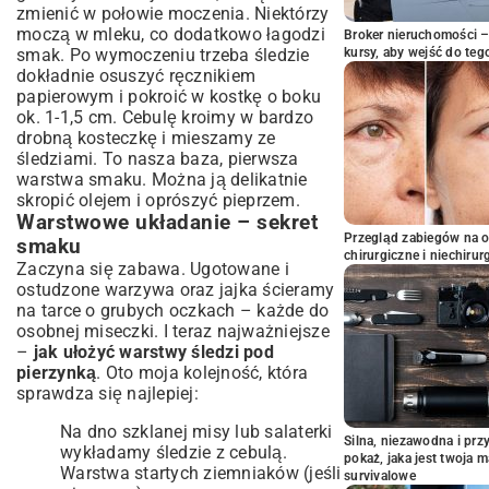
zmienić w połowie moczenia. Niektórzy
moczą w mleku, co dodatkowo łagodzi
Broker nieruchomości – 
smak. Po wymoczeniu trzeba śledzie
kursy, aby wejść do teg
dokładnie osuszyć ręcznikiem
papierowym i pokroić w kostkę o boku
ok. 1-1,5 cm. Cebulę kroimy w bardzo
drobną kosteczkę i mieszamy ze
śledziami. To nasza baza, pierwsza
warstwa smaku. Można ją delikatnie
skropić olejem i oprószyć pieprzem.
Warstwowe układanie – sekret
Przegląd zabiegów na 
smaku
chirurgiczne i niechirur
Zaczyna się zabawa. Ugotowane i
ostudzone warzywa oraz jajka ścieramy
na tarce o grubych oczkach – każde do
osobnej miseczki. I teraz najważniejsze
–
jak ułożyć warstwy śledzi pod
pierzynką
. Oto moja kolejność, która
sprawdza się najlepiej:
Na dno szklanej misy lub salaterki
Silna, niezawodna i pr
wykładamy śledzie z cebulą.
pokaż, jaka jest twoja 
Warstwa startych ziemniaków (jeśli
survivalowe