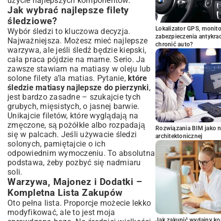
użycie najlepszych komponentów.
Jak wybrać najlepsze filety
śledziowe?
Lokalizator GPS, monito
Wybór śledzi to kluczowa decyzja.
zabezpieczenia antykra
Najważniejsza. Możesz mieć najlepsze
chronić auto?
warzywa, ale jeśli śledź będzie kiepski,
cała praca pójdzie na marne. Serio. Ja
zawsze stawiam na matiasy w oleju lub
solone filety a’la matias. Pytanie,
które
śledzie matiasy najlepsze do pierzynki
,
jest bardzo zasadne – szukajcie tych
grubych, mięsistych, o jasnej barwie.
Unikajcie filetów, które wyglądają na
zmęczone, są pożółkłe albo rozpadają
Rozwiązania BIM jako n
się w palcach. Jeśli używacie śledzi
architektonicznej
solonych, pamiętajcie o ich
odpowiednim wymoczeniu. To absolutna
podstawa, żeby pozbyć się nadmiaru
soli.
Warzywa, Majonez i Dodatki –
Kompletna Lista Zakupów
Oto pełna lista. Proporcje możecie lekko
modyfikować, ale to jest moja
Jak zakupić wydajny ko