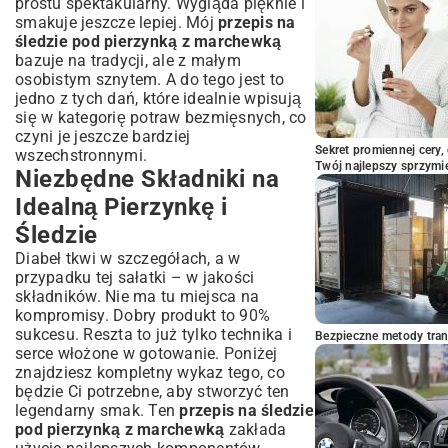
prostu spektakularny. Wygląda pięknie i
pod pierzynką?
smakuje jeszcze lepiej. Mój
przepis na
Porady Szefa Kuchni – Śledziowe Triki
śledzie pod pierzynką z marchewką
Jak uniknąć zbyt słonych śledzi?
bazuje na tradycji, ale z małym
Idealna konsystencja pierzynki – przepis
osobistym sznytem. A do tego jest to
na sukces
jedno z tych dań, które idealnie wpisują
Śledzie pod Pierzynką – Tradycja i
się w kategorię
potraw bezmięsnych
, co
Nowoczesność w Jednym Danie
czyni je jeszcze bardziej
Sekret promiennej cery,
wszechstronnymi.
Dlaczego warto włączyć je do swojego
Twój najlepszy sprzymi
Niezbędne Składniki na
menu?
Idealną Pierzynkę i
Śledzie
Diabeł tkwi w szczegółach, a w
przypadku tej sałatki – w jakości
składników. Nie ma tu miejsca na
kompromisy. Dobry produkt to 90%
sukcesu. Reszta to już tylko technika i
Bezpieczne metody trans
serce włożone w gotowanie. Poniżej
znajdziesz kompletny wykaz tego, co
będzie Ci potrzebne, aby stworzyć ten
legendarny smak. Ten
przepis na śledzie
pod pierzynką z marchewką
zakłada