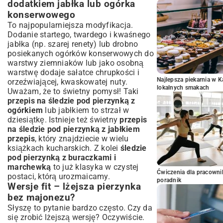
dodatkiem jabłka lub ogórka
konserwowego
To najpopularniejsza modyfikacja.
Dodanie startego, twardego i kwaśnego
jabłka (np. szarej renety) lub drobno
posiekanych ogórków konserwowych do
warstwy ziemniaków lub jako osobną
warstwę dodaje sałatce chrupkości i
Najlepsza piekarnia w 
orzeźwiającej, kwaskowatej nuty.
lokalnych smakach
Uważam, że to świetny pomysł! Taki
przepis na śledzie pod pierzynką z
ogórkiem
lub jabłkiem to strzał w
dziesiątkę. Istnieje też świetny
przepis
na śledzie pod pierzynką z jabłkiem
przepis
, który znajdziecie w wielu
książkach kucharskich. Z kolei
śledzie
pod pierzynką z buraczkami i
marchewką
to już klasyka w czystej
Ćwiczenia dla pracown
postaci, którą urozmaicamy.
poradnik
Wersje fit – lżejsza pierzynka
bez majonezu?
Słyszę to pytanie bardzo często. Czy da
się zrobić lżejszą wersję? Oczywiście.