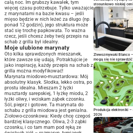
całą noc. Im grubszy kawałek, tym
stosunkowo niskiej cen
więcej czasu potrzebuje. Tylko uważajcie
z marynatami na bazie kwasu – jeśli
mięso będzie w nich leżeć za długo (np.
ponad 12 godzin), jego struktura może
stać się trochę papkowata. To ważna
rzecz, jeśli chcesz żeby twój przepis na
schab z grilla był idealny.
Moje ulubione marynaty
Oto kilka sprawdzonych mieszanek,
Zlewozmywaki Blanco – 
które zawsze się udają. Potraktujcie je
mogą się nie sprawdzić
jako inspirację, każdy przepis na schab z
grilla można modyfikować!
Marynata miodowo-musztardowa: Mój
absolutny klasyk. Słodka, lekko ostra, po
prostu idealna. Mieszam 2 łyżki
musztardy sarepskiej, 1 łyżkę miodu, 2
łyżki oliwy, i wciskam ząbek czosnku.
Sól, pieprz i gotowe. Ta marynata do
schabu z grilla miodowa jest genialna.
Produkcja elektroniki – 
2026
Ziołowo-czosnkowa: Kiedy chcę czegoś
bardziej klasycznego. Oliwa, 2-3 ząbki
czosnku, i co tam mam pod ręką ze
świeżych ziół – rozmaryn, tymianek.