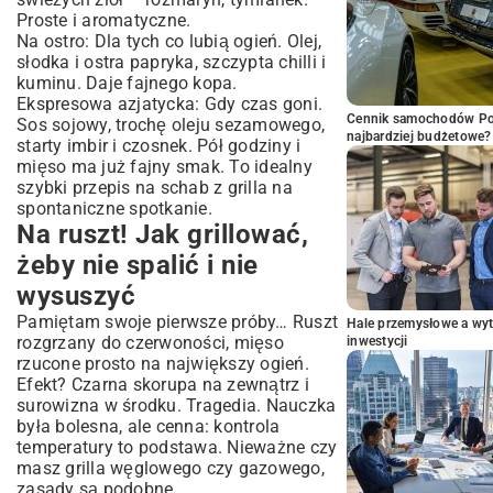
Proste i aromatyczne.
Na ostro: Dla tych co lubią ogień. Olej,
słodka i ostra papryka, szczypta chilli i
kuminu. Daje fajnego kopa.
Ekspresowa azjatycka: Gdy czas goni.
Cennik samochodów Por
Sos sojowy, trochę oleju sezamowego,
najbardziej budżetowe?
starty imbir i czosnek. Pół godziny i
mięso ma już fajny smak. To idealny
szybki przepis na schab z grilla na
spontaniczne spotkanie.
Na ruszt! Jak grillować,
żeby nie spalić i nie
wysuszyć
Pamiętam swoje pierwsze próby… Ruszt
Hale przemysłowe a wyt
rozgrzany do czerwoności, mięso
inwestycji
rzucone prosto na największy ogień.
Efekt? Czarna skorupa na zewnątrz i
surowizna w środku. Tragedia. Nauczka
była bolesna, ale cenna: kontrola
temperatury to podstawa. Nieważne czy
masz grilla węglowego czy gazowego,
zasady są podobne.