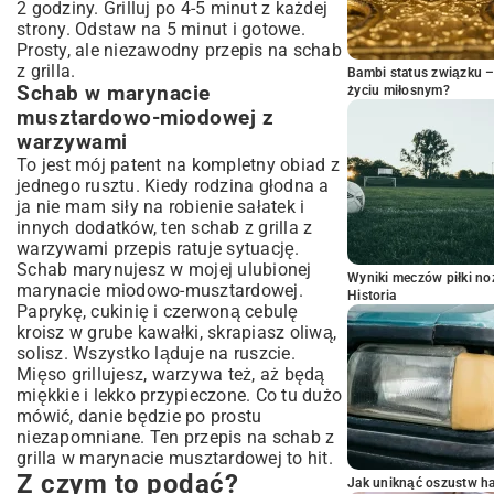
2 godziny. Grilluj po 4-5 minut z każdej
strony. Odstaw na 5 minut i gotowe.
Prosty, ale niezawodny przepis na schab
z grilla.
Bambi status związku 
Schab w marynacie
życiu miłosnym?
musztardowo-miodowej z
warzywami
To jest mój patent na kompletny obiad z
jednego rusztu. Kiedy rodzina głodna a
ja nie mam siły na robienie sałatek i
innych dodatków, ten schab z grilla z
warzywami przepis ratuje sytuację.
Schab marynujesz w mojej ulubionej
Wyniki meczów piłki noż
marynacie miodowo-musztardowej.
Historia
Paprykę, cukinię i czerwoną cebulę
kroisz w grube kawałki, skrapiasz oliwą,
solisz. Wszystko ląduje na ruszcie.
Mięso grillujesz, warzywa też, aż będą
miękkie i lekko przypieczone. Co tu dużo
mówić, danie będzie po prostu
niezapomniane. Ten przepis na schab z
grilla w marynacie musztardowej to hit.
Z czym to podać?
Jak uniknąć oszustw h