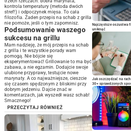
trzech rzeczach: dobra marynata,
kontrola temperatury (metoda dwóch
stref!) i odpoczynek mięsa. To cała
filozofia. Żaden przepis na schab z grilla
nie pomoże, jeśli o tym zapomnisz.
Najczęstsze oszustwa f
Podsumowanie waszego
uniknąć
sukcesu na grillu
Mam nadzieję, że mój przepis na schab
z grilla i te wszystkie porady wam
pomogą. Nie bójcie się
eksperymentować! Grillowanie to ma być
zabawa, a nie egzamin. Dodajcie swoje
ulubione przyprawy, testujcie nowe
marynaty. A co najważniejsze, cieszcie
Jak oszczędzać na rac
się czasem spędzonym z bliskimi przy
30+ sprawdzonych sp
dobrym jedzeniu. Dajcie znać w
komentarzach, jak wyszedł wasz schab!
Smacznego!
PRZECZYTAJ RÓWNIEŻ