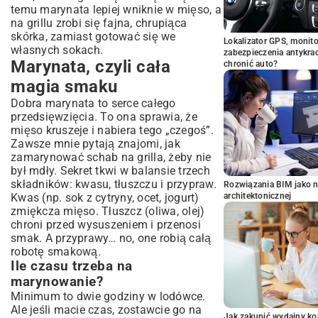
temu marynata lepiej wniknie w mięso, a
na grillu zrobi się fajna, chrupiąca
skórka, zamiast gotować się we
Lokalizator GPS, monito
własnych sokach.
zabezpieczenia antykra
Marynata, czyli cała
chronić auto?
magia smaku
Dobra marynata to serce całego
przedsięwzięcia. To ona sprawia, że
mięso kruszeje i nabiera tego „czegoś”.
Zawsze mnie pytają znajomi, jak
zamarynować schab na grilla, żeby nie
był mdły. Sekret tkwi w balansie trzech
składników: kwasu, tłuszczu i przypraw.
Rozwiązania BIM jako n
Kwas (np. sok z cytryny, ocet, jogurt)
architektonicznej
zmiękcza mięso. Tłuszcz (oliwa, olej)
chroni przed wysuszeniem i przenosi
smak. A przyprawy… no, one robią całą
robotę smakową.
Ile czasu trzeba na
marynowanie?
Minimum to dwie godziny w lodówce.
Ale jeśli macie czas, zostawcie go na
Jak zakupić wydajny ko