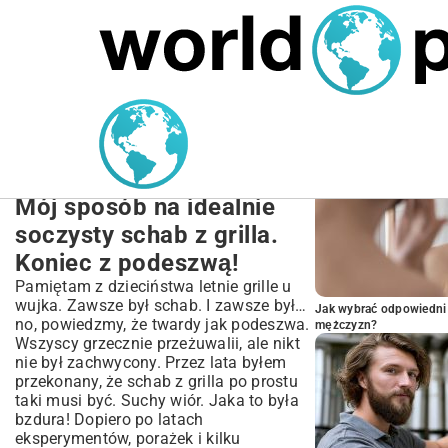
MARIUSZ ŁAMAGA
27.09.2025
NIERUCHOMOŚCI
POPULARNE A
Przepis na Schab z Grilla:
Perfekcyjnie Soczysty
Krok po Kroku
Mój sposób na idealnie
soczysty schab z grilla.
Koniec z podeszwą!
Pamiętam z dzieciństwa letnie grille u
wujka. Zawsze był schab. I zawsze był…
Jak wybrać odpowiedni 
no, powiedzmy, że twardy jak podeszwa.
mężczyzn?
Wszyscy grzecznie przeżuwalii, ale nikt
nie był zachwycony. Przez lata byłem
przekonany, że schab z grilla po prostu
taki musi być. Suchy wiór. Jaka to była
bzdura! Dopiero po latach
eksperymentów, porażek i kilku