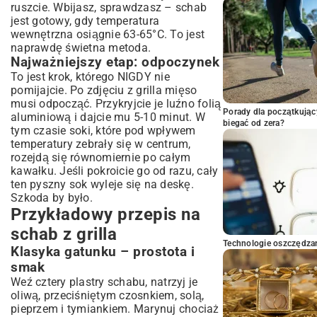
ruszcie. Wbijasz, sprawdzasz – schab
jest gotowy, gdy temperatura
wewnętrzna osiągnie 63-65°C. To jest
naprawdę świetna metoda.
Najważniejszy etap: odpoczynek
To jest krok, którego NIGDY nie
pomijajcie. Po zdjęciu z grilla mięso
musi odpocząć. Przykryjcie je luźno folią
Porady dla początkując
aluminiową i dajcie mu 5-10 minut. W
biegać od zera?
tym czasie soki, które pod wpływem
temperatury zebrały się w centrum,
rozejdą się równomiernie po całym
kawałku. Jeśli pokroicie go od razu, cały
ten pyszny sok wyleje się na deskę.
Szkoda by było.
Przykładowy przepis na
schab z grilla
Technologie oszczędzan
Klasyka gatunku – prostota i
smak
Weź cztery plastry schabu, natrzyj je
oliwą, przeciśniętym czosnkiem, solą,
pieprzem i tymiankiem. Marynuj chociaż