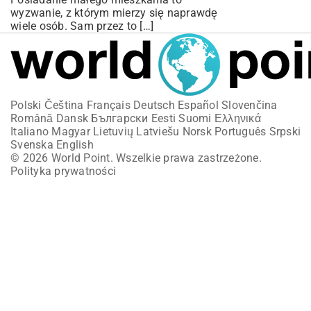
wyzwanie, z którym mierzy się naprawdę
wiele osób. Sam przez to […]
Polski
Čeština
Français
Deutsch
Español
Slovenčina
Română
Dansk
Български
Eesti
Suomi
Ελληνικά
Italiano
Magyar
Lietuvių
Latviešu
Norsk
Português
Srpski
Svenska
English
© 2026 World Point. Wszelkie prawa zastrzeżone.
Polityka prywatności