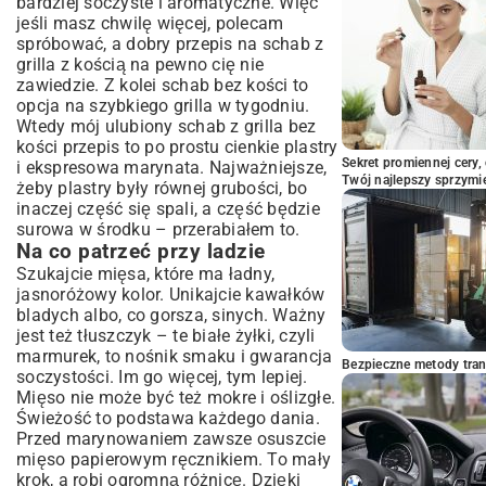
bardziej soczyste i aromatyczne. Więc
Przykładowy przepis na schab z grilla
jeśli masz chwilę więcej, polecam
Klasyka gatunku – prostota i smak
spróbować, a dobry przepis na schab z
Schab w marynacie musztardowo-
grilla z kością na pewno cię nie
miodowej z warzywami
zawiedzie. Z kolei schab bez kości to
Z czym to podać?
opcja na szybkiego grilla w tygodniu.
Wtedy mój ulubiony schab z grilla bez
Czego się wystrzegać – moje wpadki i
kości przepis to po prostu cienkie plastry
nauczki
Sekret promiennej cery,
i ekspresowa marynata. Najważniejsze,
Podsumowanie waszego sukcesu na
Twój najlepszy sprzymi
żeby plastry były równej grubości, bo
grillu
inaczej część się spali, a część będzie
surowa w środku – przerabiałem to.
Na co patrzeć przy ladzie
Szukajcie mięsa, które ma ładny,
jasnoróżowy kolor. Unikajcie kawałków
bladych albo, co gorsza, sinych. Ważny
jest też tłuszczyk – te białe żyłki, czyli
marmurek, to nośnik smaku i gwarancja
Bezpieczne metody trans
soczystości. Im go więcej, tym lepiej.
Mięso nie może być też mokre i oślizgłe.
Świeżość to podstawa każdego dania.
Przed marynowaniem zawsze osuszcie
mięso papierowym ręcznikiem. To mały
krok, a robi ogromną różnicę. Dzięki