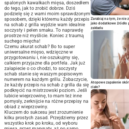
spalonych kawałkach mięsa, doszedłem
do tego, jak to zrobić dobrze. Dziś
podzielę się z wami moim sprawdzonym
sposobem, dzięki któremu każdy przepis
Zarabiaj na tym, że ni
jako dodatkowe źródło 
na schab z grilla wyjdzie wam idealnie
zakładu
soczysty i pełen smaku. To naprawdę
prostrze niż myślicie. Koniec z traumą
suchego mięcha!
Czemu akurat schab? Bo to super
uniwersalne mięso, wdzięczne w
przygotowaniu i, nie oszukujmy się,
całkiem przyjazne dla portfela. Jak już
załapiecie o co chodzi, to soczysty
schab stanie się waszym popisowym
numerem na każdym grillu. Zobaczycie,
Atopowe zapalenie skór
że każdy przepis na schab z grilla da się
ciało?
podkręcić na mistrzowski poziom. Jeśli
lubicie wieprzowinę, to mam też inne
pomysły, zerknijcie na różne
przepisy na
obiad z wieprzowiny
.
Kluczem do sukcesu jest zrozumienie
kilku prostych zasad. Przejdziemy przez
wszystko krok po kroku, od wyboru
mięsa, przez marynaty, aż po samo