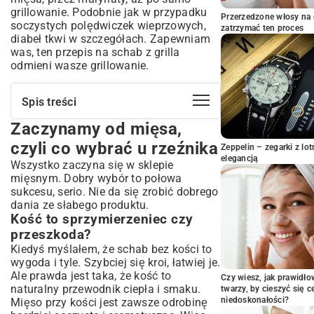
grillowanie. Podobnie jak w przypadku
Przerzedzone włosy na 
soczystych polędwiczek wieprzowych
,
zatrzymać ten proces
diabeł tkwi w szczegółach. Zapewniam
was, ten przepis na schab z grilla
odmieni wasze grillowanie.
Spis treści
Zaczynamy od mięsa,
Zaczynamy od mięsa, czyli co wybrać u
rzeźnika
czyli co wybrać u rzeźnika
Zeppelin – zegarki z l
Kość to sprzymierzeniec czy przeszkoda?
elegancją
Wszystko zaczyna się w sklepie
Na co patrzeć przy ladzie
mięsnym. Dobry wybór to połowa
Marynata, czyli cała magia smaku
sukcesu, serio. Nie da się zrobić dobrego
dania ze słabego produktu.
Ile czasu trzeba na marynowanie?
Kość to sprzymierzeniec czy
Moje ulubione marynaty
przeszkoda?
Na ruszt! Jak grillować, żeby nie spalić i
Kiedyś myślałem, że schab bez kości to
nie wysuszyć
wygoda i tyle. Szybciej się kroi, łatwiej je.
Dwie strefy to twój przyjaciel
Ale prawda jest taka, że kość to
Czy wiesz, jak prawidł
Jak długo grillować schab?
naturalny przewodnik ciepła i smaku.
twarzy, by cieszyć się 
Najważniejszy etap: odpoczynek
niedoskonałości?
Mięso przy kości jest zawsze odrobinę