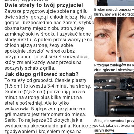
Dwie strefy to twój przyjaciel
Broker nieruchomości – 
Zawsze przygotowujcie sobie na grillu
kursy, aby wejść do teg
dwie strefy: gorącą i chłodniejszą. Na tej
gorącej, bezpośrednio nad żarem, szybko
obsmażamy mięso z obu stron, żeby
zamknąć soki w środku i uzyskać ładne
ślady rusztu. A potem przesuwamy je na
chłodniejszą stronę, żeby sobie
spokojnie „doszło” w środku bez
przypalania. To jest sekret soczystości,
który zmieni każdy wasz przepis na
Przegląd zabiegów na 
soczysty schab z grilla.
chirurgiczne i niechirur
Jak długo grillować schab?
To zależy od grubości. Cienkie plastry
(1,5 cm) to kwestia 3-4 minut na stronę.
Grubsze (2,5-3 cm) potrzebują po 5-6
minut na stronę plus kilka minut na
strefie pośredniej. Ale to tylko
wskazówki. Najlepszym przyjacielem
grillmastera jest termometr do mięsa.
Serio. To najlepsze 30 złotych, jakie
Silna, niezawodna i pr
wydacie na akcesoria do grilla. Koniec ze
pokaż, jaka jest twoja 
survivalowe
zgadywaniem i krojeniem mięsa na