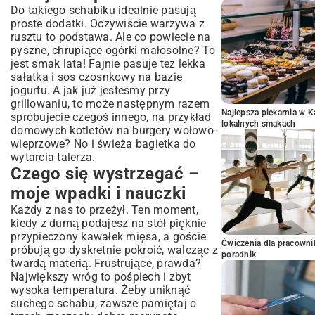
Do takiego schabiku idealnie pasują
proste dodatki. Oczywiście warzywa z
rusztu to podstawa. Ale co powiecie na
pyszne, chrupiące
ogórki małosolne
? To
jest smak lata! Fajnie pasuje też lekka
sałatka i sos czosnkowy na bazie
jogurtu. A jak już jesteśmy przy
grillowaniu, to może następnym razem
Najlepsza piekarnia w 
spróbujecie czegoś innego, na przykład
lokalnych smakach
domowych kotletów na
burgery wołowo-
wieprzowe
? No i świeża bagietka do
wytarcia talerza.
Czego się wystrzegać –
moje wpadki i nauczki
Każdy z nas to przeżył. Ten moment,
kiedy z dumą podajesz na stół pięknie
przypieczony kawałek mięsa, a goście
Ćwiczenia dla pracown
próbują go dyskretnie pokroić, walcząc z
poradnik
twardą materią. Frustrujące, prawda?
Największy wróg to pośpiech i zbyt
wysoka temperatura. Żeby uniknąć
suchego schabu, zawsze pamiętaj o