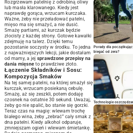
Rozgrzewam patelnię z odrobiną oliwy
lub masła klarowanego. Kiedy jest
naprawdę gorąca, wrzucam kurczaka.
Ważne, żeby nie przeładować patelni,
mięso ma się smażyć, a nie dusić.
Smażę partiami, aż kurczak będzie
złocisty z każdej strony. Gotowe kawałki
zdejmuję na talerz. Dzięki temu
pozostanie soczysty w środku. To jedna
Porady dla początkując
biegać od zera?
z najważniejszych lekcji, jakie dostałam
od mamy, a jej
sprawdzone przepisy na
dania mięsne
to prawdziwe złoto.
Łączenie Składników i Sosu:
Kompozycja Smaków
Na tej samej patelni, na której smażył się
kurczak, wrzucam posiekaną cebulę.
Smażę, aż się zeszkli, potem dodaję
czosnek na ostatnie 30 sekund. Uważaj,
Technologie oszczędzan
żeby go nie spalić, bo stanie się gorzki.
Teraz czas na magię: wlewam trochę
białego wina, żeby „zebrać” cały smak z
dna patelni. Kiedy alkohol odparuje,
zmniejszam ogień i wlewam śmietankę.