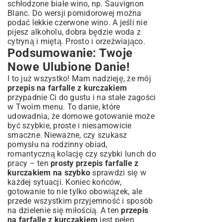
schłodzone białe wino, np. Sauvignon
Blanc. Do wersji pomidorowej można
podać lekkie czerwone wino. A jeśli nie
pijesz alkoholu, dobra będzie woda z
cytryną i miętą. Prosto i orzeźwiająco.
Podsumowanie: Twoje
Nowe Ulubione Danie!
I to już wszystko! Mam nadzieję, że mój
przepis na farfalle z kurczakiem
przypadnie Ci do gustu i na stałe zagości
w Twoim menu. To danie, które
udowadnia, że domowe gotowanie może
być szybkie, proste i niesamowicie
smaczne. Nieważne, czy szukasz
pomysłu na rodzinny obiad,
romantyczną kolację czy szybki lunch do
pracy – ten
prosty przepis farfalle z
kurczakiem na szybko
sprawdzi się w
każdej sytuacji. Koniec końców,
gotowanie to nie tylko obowiązek, ale
przede wszystkim przyjemność i sposób
na dzielenie się miłością. A ten
przepis
na farfalle z kurczakiem
jest pełen