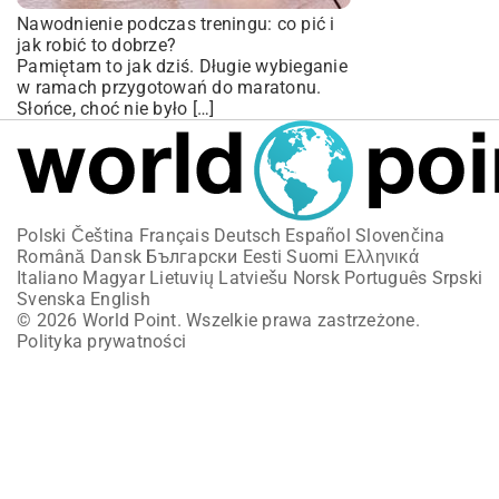
Nawodnienie podczas treningu: co pić i
jak robić to dobrze?
Pamiętam to jak dziś. Długie wybieganie
w ramach przygotowań do maratonu.
Słońce, choć nie było […]
Polski
Čeština
Français
Deutsch
Español
Slovenčina
Română
Dansk
Български
Eesti
Suomi
Ελληνικά
Italiano
Magyar
Lietuvių
Latviešu
Norsk
Português
Srpski
Svenska
English
© 2026 World Point. Wszelkie prawa zastrzeżone.
Polityka prywatności