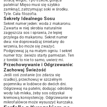
stracą wilgoć. I po trzecie, gorąca
patelnia! Mięso musi się szybko
zamknąć, zatrzymując soki w środku.
Tyle. Cała filozofia.
Sekrety Idealnego Sosu
Sekret numer jeden: woda z makaronu.
Zawarta w niej skrobia naturalnie
zagęszcza sos i sprawia, że lepiej
przylega do makaronu. Sekret numer
dwa: nie doprowadzaj śmietany do
wrzenia, bo może się zważyć.
Podgrzewaj ją na małym ogniu. I sekret
numer trzy: świeżo starty parmezan. Ten
z torebki to nie to samo, uwierz mi.
Przechowywanie i Odgrzewanie:
Zachowaj Świeżość
Jeśli coś zostanie (co zdarza się
rzadko), przechowuj w szczelnym
pojemniku w lodówce do dwóch dni.
Odgrzewaj na patelni, dodając odrobinę
wody lub mleka, żeby sos odzyskał
kremową konsystencję. Odgrzewanie w
mikrofalówce może wysuszyć kurczaka.