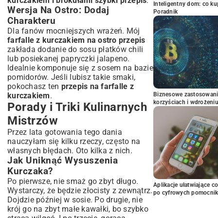
kurczakiem i brokułami szybki przepis
.
Inteligentny dom: co k
Wersja Na Ostro: Dodaj
Poradnik
Charakteru
Dla fanów mocniejszych wrażeń. Mój
farfalle z kurczakiem na ostro przepis
zakłada dodanie do sosu płatków chili
lub posiekanej papryczki jalapeno.
Idealnie komponuje się z sosem na bazie
pomidorów. Jeśli lubisz takie smaki,
pokochasz ten
przepis na farfalle z
kurczakiem
.
Biznesowe zastosowani
korzyściach i wdrożeni
Porady i Triki Kulinarnych
Mistrzów
Przez lata gotowania tego dania
nauczyłam się kilku rzeczy, często na
własnych błędach. Oto kilka z nich.
Jak Uniknąć Wysuszenia
Kurczaka?
Po pierwsze, nie smaż go zbyt długo.
Aplikacje ułatwiające c
Wystarczy, że będzie złocisty z zewnątrz.
po cyfrowych pomocni
Dojdzie później w sosie. Po drugie, nie
krój go na zbyt małe kawałki, bo szybko