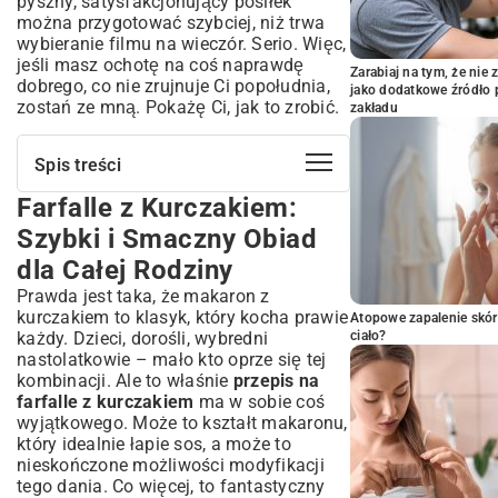
pyszny, satysfakcjonujący posiłek
można przygotować szybciej, niż trwa
wybieranie filmu na wieczór. Serio. Więc,
jeśli masz ochotę na coś naprawdę
Zarabiaj na tym, że ni
dobrego, co nie zrujnuje Ci popołudnia,
jako dodatkowe źródło 
zostań ze mną. Pokażę Ci, jak to zrobić.
zakładu
Spis treści
Farfalle z Kurczakiem:
Farfalle z Kurczakiem: Szybki i Smaczny
Obiad dla Całej Rodziny
Szybki i Smaczny Obiad
Dlaczego Farfalle z Kurczakiem to Idealny
dla Całej Rodziny
Wybór?
Prawda jest taka, że makaron z
Niezbędne Składniki na Doskonałe
kurczakiem to klasyk, który kocha prawie
Farfalle z Kurczakiem
Atopowe zapalenie skór
każdy. Dzieci, dorośli, wybredni
ciało?
Jak Wybrać Najlepszego Kurczaka?
nastolatkowie – mało kto oprze się tej
Makaron Farfalle: Co Musisz Wiedzieć?
kombinacji. Ale to właśnie
przepis na
Sos: Podstawa Smaku – Pomysł na Bogatą
farfalle z kurczakiem
ma w sobie coś
Bazę
wyjątkowego. Może to kształt makaronu,
Warzywa i Dodatki: Urozmaicenie Twojego
który idealnie łapie sos, a może to
Dania
nieskończone możliwości modyfikacji
Przepis Krok po Kroku: Jak Przygotować
tego dania. Co więcej, to fantastyczny