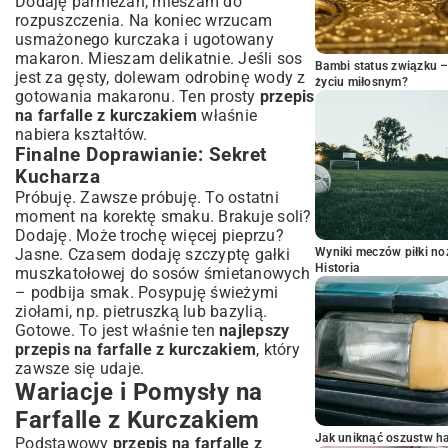
Dodaję parmezan, mieszam do
rozpuszczenia. Na koniec wrzucam
usmażonego kurczaka i ugotowany
makaron. Mieszam delikatnie. Jeśli sos
Bambi status związku 
jest za gęsty, dolewam odrobinę wody z
życiu miłosnym?
gotowania makaronu. Ten prosty
przepis
na farfalle z kurczakiem
właśnie
nabiera kształtów.
Finalne Doprawianie: Sekret
Kucharza
Próbuję. Zawsze próbuję. To ostatni
moment na korektę smaku. Brakuje soli?
Dodaję. Może trochę więcej pieprzu?
Jasne. Czasem dodaję szczyptę gałki
Wyniki meczów piłki noż
Historia
muszkatołowej do sosów śmietanowych
– podbija smak. Posypuję świeżymi
ziołami, np. pietruszką lub bazylią.
Gotowe. To jest właśnie ten
najlepszy
przepis na farfalle z kurczakiem
, który
zawsze się udaje.
Wariacje i Pomysły na
Farfalle z Kurczakiem
Jak uniknąć oszustw h
Podstawowy
przepis na farfalle z