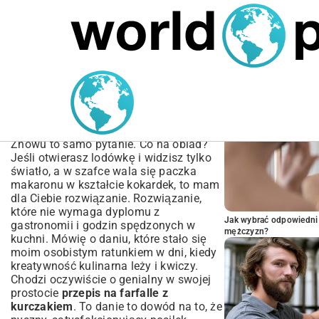
MARIUSZ ŁAMAGA
04.10.2025
SPORT
POPULARNE A
Przepis na Farfalle z
Kurczakiem – Idealny
Obiad w 30 Minut!
Znowu to samo pytanie. Co na obiad?
Jeśli otwierasz lodówkę i widzisz tylko
światło, a w szafce wala się paczka
makaronu w kształcie kokardek, to mam
dla Ciebie rozwiązanie. Rozwiązanie,
które nie wymaga dyplomu z
Jak wybrać odpowiedni 
gastronomii i godzin spędzonych w
mężczyzn?
kuchni. Mówię o daniu, które stało się
moim osobistym ratunkiem w dni, kiedy
kreatywność kulinarna leży i kwiczy.
Chodzi oczywiście o genialny w swojej
prostocie
przepis na farfalle z
kurczakiem
. To danie to dowód na to, że