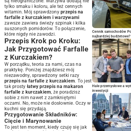
są nieograniczone. Warzywa dodają nie
tylko smaku i koloru, ale też cennych
witamin. Mój sprawdzony
przepis na
farfalle z kurczakiem i warzywami
zawsze zawiera świeży szpinak i kilka
suszonych pomidorów. To połączenie,
Cennik samochodów Por
które nigdy nie zawodzi.
najbardziej budżetowe?
Przepis Krok po Kroku:
Jak Przygotować Farfalle
z Kurczakiem?
W porządku, teoria za nami, czas na
praktykę. Poniżej znajdziesz mój
niezawodny, sprawdzony setki razy
przepis na farfalle z kurczakiem
. To jest
tak prosty
łatwy przepis na makaron
Hale przemysłowe a wyt
inwestycji
farfalle z kurczakiem
, że poradzisz
sobie z nim nawet z zamkniętymi
oczami. No, może nie dosłownie. Oczy w
kuchni się przydają.
Przygotowanie Składników:
Cięcie i Marynowanie
To jest ten moment, kiedy czuję się jak