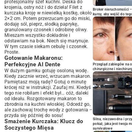
profesjonalny szef kuchni. Deska do
krojenia, ostry nóż i do dzieła! Filet z
Broker nieruchomości – 
kurczaka kroję w niewielką kostkę, około
kursy, aby wejść do teg
2×2 cm. Potem przerzucam go do miski,
dodaję sól, pieprz, słodką paprykę,
granulowany czosnek i odrobinę oliwy.
Mieszam wszystko dokładnie i
odstawiam na bok. Niech się marynuje.
W tym czasie siekam cebulę i czosnek.
Proste.
Gotowanie Makaronu:
Perfekcyjne Al Dente
Przegląd zabiegów na 
chirurgiczne i niechirur
W dużym garnku gotuję osoloną wodę.
Kiedy zacznie wrzeć, wrzucam makaron.
Pamiętasz moją radę? Gotuj o minutę
krócej niż w instrukcji. Zaufaj mi. Kiedyś
tego nie robiłam i efekt był… cóż, daleki
od ideału. Rozgotowany makaron to
zbrodnia na kuchni włoskiej. Odcedź go,
ale zachowaj trochę wody z gotowania –
przyda się później do sosu!
Silna, niezawodna i pr
Smażenie Kurczaka: Klucz do
pokaż, jaka jest twoja 
Soczystego Mięsa
survivalowe