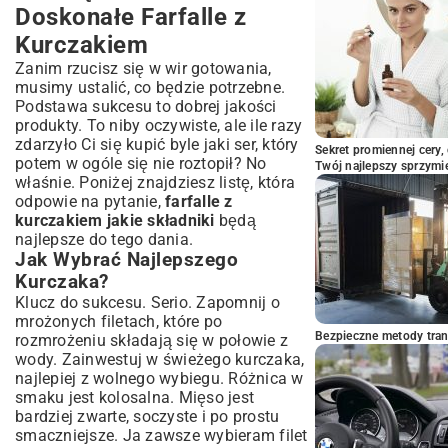
Jak Uniknąć Wysuszenia Kurczaka?
Doskonałe Farfalle z
Sekrety Idealnego Sosu
Kurczakiem
Przechowywanie i Odgrzewanie: Zachowaj
Świeżość
Zanim rzucisz się w wir gotowania,
musimy ustalić, co będzie potrzebne.
Farfalle z Kurczakiem na Stole:
Podstawa sukcesu to dobrej jakości
Propozycje Serwowania i Dodatków
produkty. To niby oczywiste, ale ile razy
Z Czym Podawać Farfalle z Kurczakiem?
zdarzyło Ci się kupić byle jaki ser, który
Sekret promiennej cery,
Napoje Idealnie Pasujące do Dania
potem w ogóle się nie roztopił? No
Twój najlepszy sprzymi
Podsumowanie: Twoje Nowe Ulubione
właśnie. Poniżej znajdziesz listę, która
Danie!
odpowie na pytanie,
farfalle z
kurczakiem jakie składniki
będą
najlepsze do tego dania.
Jak Wybrać Najlepszego
Kurczaka?
Klucz do sukcesu. Serio. Zapomnij o
mrożonych filetach, które po
Bezpieczne metody trans
rozmrożeniu składają się w połowie z
wody. Zainwestuj w świeżego kurczaka,
najlepiej z wolnego wybiegu. Różnica w
smaku jest kolosalna. Mięso jest
bardziej zwarte, soczyste i po prostu
smaczniejsze. Ja zawsze wybieram filet