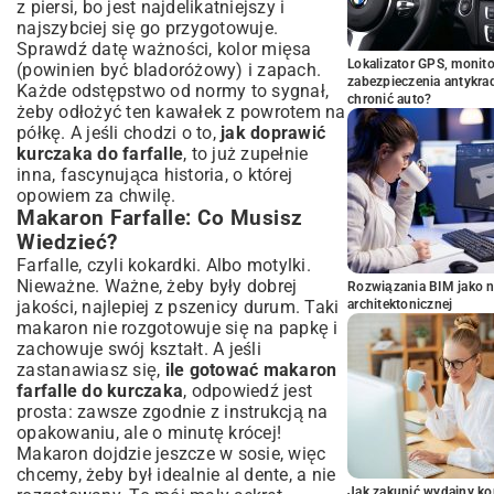
z piersi, bo jest najdelikatniejszy i
najszybciej się go przygotowuje.
Sprawdź datę ważności, kolor mięsa
Lokalizator GPS, monito
(powinien być bladoróżowy) i zapach.
zabezpieczenia antykra
Każde odstępstwo od normy to sygnał,
chronić auto?
żeby odłożyć ten kawałek z powrotem na
półkę. A jeśli chodzi o to,
jak doprawić
kurczaka do farfalle
, to już zupełnie
inna, fascynująca historia, o której
opowiem za chwilę.
Makaron Farfalle: Co Musisz
Wiedzieć?
Farfalle, czyli kokardki. Albo motylki.
Nieważne. Ważne, żeby były dobrej
Rozwiązania BIM jako n
jakości, najlepiej z pszenicy durum. Taki
architektonicznej
makaron nie rozgotowuje się na papkę i
zachowuje swój kształt. A jeśli
zastanawiasz się,
ile gotować makaron
farfalle do kurczaka
, odpowiedź jest
prosta: zawsze zgodnie z instrukcją na
opakowaniu, ale o minutę krócej!
Makaron dojdzie jeszcze w sosie, więc
chcemy, żeby był idealnie al dente, a nie
Jak zakupić wydajny ko