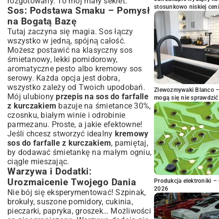
rozgotowany. To mój mały sekret.
stosunkowo niskiej cen
Sos: Podstawa Smaku – Pomysł
na Bogatą Bazę
Tutaj zaczyna się magia. Sos łączy
wszystko w jedną, spójną całość.
Możesz postawić na klasyczny sos
śmietanowy, lekki pomidorowy,
aromatyczne pesto albo kremowy sos
serowy. Każda opcja jest dobra,
wszystko zależy od Twoich upodobań.
Zlewozmywaki Blanco – 
Mój ulubiony
przepis na sos do farfalle
mogą się nie sprawdzić
z kurczakiem
bazuje na śmietance 30%,
czosnku, białym winie i odrobinie
parmezanu. Proste, a jakie efektowne!
Jeśli chcesz stworzyć idealny
kremowy
sos do farfalle z kurczakiem
, pamiętaj,
by dodawać śmietankę na małym ogniu,
ciągle mieszając.
Warzywa i Dodatki:
Urozmaicenie Twojego Dania
Produkcja elektroniki – 
2026
Nie bój się eksperymentować! Szpinak,
brokuły, suszone pomidory, cukinia,
pieczarki, papryka, groszek… Możliwości