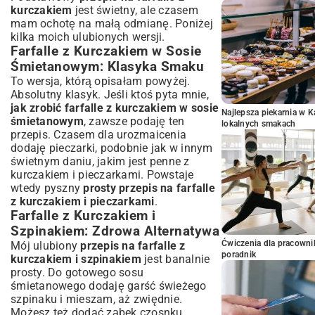
kurczakiem
jest świetny, ale czasem
mam ochotę na małą odmianę. Poniżej
kilka moich ulubionych wersji.
Farfalle z Kurczakiem w Sosie
Śmietanowym: Klasyka Smaku
To wersja, którą opisałam powyżej.
Absolutny klasyk. Jeśli ktoś pyta mnie,
jak zrobić farfalle z kurczakiem w sosie
Najlepsza piekarnia w 
śmietanowym
, zawsze podaję ten
lokalnych smakach
przepis. Czasem dla urozmaicenia
dodaję pieczarki, podobnie jak w innym
świetnym daniu, jakim jest
penne z
kurczakiem i pieczarkami
. Powstaje
wtedy pyszny
prosty przepis na farfalle
z kurczakiem i pieczarkami
.
Farfalle z Kurczakiem i
Szpinakiem: Zdrowa Alternatywa
Ćwiczenia dla pracown
Mój ulubiony
przepis na farfalle z
poradnik
kurczakiem i szpinakiem
jest banalnie
prosty. Do gotowego sosu
śmietanowego dodaję garść świeżego
szpinaku i mieszam, aż zwiędnie.
Możesz też dodać ząbek czosnku