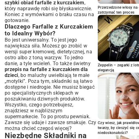
Farfalle z Kurczakiem?
szybki obiad farfalle z kurczakiem
,
Przerzedzone włosy na 
który naprawdę robi się błyskawicznie.
Przygotowanie Składników: Cięcie i
zatrzymać ten proces
Koniec z wymówkami o braku czasu na
Marynowanie
gotowanie.
Gotowanie Makaronu: Perfekcyjne Al Dente
Dlaczego Farfalle z Kurczakiem
Smażenie Kurczaka: Klucz do Soczystego
to Idealny Wybór?
Mięsa
Bo jest uniwersalny. To jest jego
Łączenie Składników i Sosu: Kompozycja
największa siła. Możesz go zrobić w
Smaków
wersji super kremowej, dietetycznej, na
Finalne Doprawianie: Sekret Kucharza
ostro albo z toną warzyw. To jedno
Wariacje i Pomysły na Farfalle z
danie, a tyle wcieleń. To także świetny
Zeppelin – zegarki z l
Kurczakiem
przepis na farfalle z kurczakiem dla
elegancją
dzieci
Farfalle z Kurczakiem w Sosie
, bo maluchy uwielbiają te małe
Śmietanowym: Klasyka Smaku
„motylki”. Poza tym, składniki są łatwo
dostępne i niedrogie. Nie musisz biegać
Farfalle z Kurczakiem i Szpinakiem: Zdrowa
po specjalistycznych sklepach w
Alternatywa
poszukiwaniu dziwnych produktów.
Farfalle z Kurczakiem i Suszonymi
Wszystko, czego potrzebujesz,
Pomidorami: Śródziemnomorska Nuta
znajdziesz w najbliższym
Farfalle z Kurczakiem i Brokułami: Szybkie
supermarkecie. To po prostu pewniak.
Połączenie
Zawsze się udaje i zawsze smakuje. Czy
Czy wiesz, jak prawidł
Wersja Na Ostro: Dodaj Charakteru
można chcieć czegoś więcej?
twarzy, by cieszyć się 
Porady i Triki Kulinarnych Mistrzów
niedoskonałości?
Niezbędne Składniki na