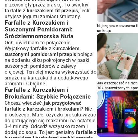
przeciśnięty przez praskę. To świetny
farfalle z kurczakiem fit przepis
, jeśli
użyjesz jogurtu zamiast śmietany.
Farfalle z Kurczakiem i
Najczęstsze oszustwa f
Suszonymi Pomidorami:
uniknąć
Śródziemnomorska Nuta
Och, uwielbiam to połączenie.
Wyjątkowy
farfalle z kurczakiem
suszonymi pomidorami przepis
polega
na dodaniu kilku pokrojonych w paski
suszonych pomidorów z zalewy
olejowej. Ten olej można wykorzystać do
smażenia kurczaka dla dodatkowego
aromatu. Obłędne.
Jak oszczędzać na rac
30+ sprawdzonych sp
Farfalle z Kurczakiem i
Brokułami: Szybkie Połączenie
Chcesz wiedzieć,
jak przygotować
farfalle z kurczakiem i brokułami
? Nic
prostszego. Małe różyczki brokułu wrzuć
do gotującego się makaronu na ostatnie
3-4 minuty. Odcedź wszystko razem i
dodaj do sosu. To jest genialny
farfalle z