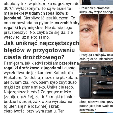
ulubiony trik: w piekarniku nagrzanym do
30°C i wyłączonym. To są właśnie te
Broker nieruchomości – 
kursy, aby wejść do teg
małe
sekrety udanych rogalików z
jagodami
. Cierpliwość jest kluczem. To
ona odpowiada na pytanie,
co zrobić aby
rogaliki były miękkie
. Nie da się tego
przyspieszyć. No, chyba że się da, ale
wtedy to już nie to samo.
Jak uniknąć najczęstszych
błędów w przygotowaniu
Przegląd zabiegów na 
ciasta drożdżowego?
chirurgiczne i niechirur
Pamiętam, jak kiedyś robiłam
przepis na
rogaliki drożdżowe z jagodami
i ciasto
wyszło twarde jak kamień. Katastrofa.
Płakałam. No dobra, może nie płakałam,
ale byłam zła. Powodem było zbyt dużo
mąki i za zimne mleko. Unikajcie tego.
Najczęstsze błędy? Za gorące mleko
(zabije drożdże), za dużo mąki (ciasto
będzie twarde), za krótkie wyrabianie
Silna, niezawodna i pr
(gluten się nie rozwinie) i brak
pokaż, jaka jest twoja 
survivalowe
cierpliwości przy wyrastaniu. Ten