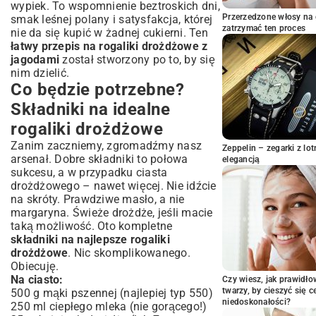
Pomysły na urozmaicenie nadzienia
wypiek. To wspomnienie beztroskich dni,
jagodowego
Przerzedzone włosy na 
smak leśnej polany i satysfakcja, której
zatrzymać ten proces
nie da się kupić w żadnej cukierni. Ten
Techniki formowania rogalików – proste
łatwy przepis na rogaliki drożdżowe z
wskazówki
jagodami
został stworzony po to, by się
Pieczenie: Perfekcyjnie złociste rogaliki z
nim dzielić.
piekarnika
Co będzie potrzebne?
Jaka temperatura i czas pieczenia są
Składniki na idealne
najlepsze?
rogaliki drożdżowe
Serwowanie i przechowywanie: Ciesz się
smakiem dłużej
Zanim zaczniemy, zgromadźmy nasz
Zeppelin – zegarki z l
Propozycje podania rogalików
arsenał. Dobre składniki to połowa
elegancją
drożdżowych
sukcesu, a w przypadku ciasta
drożdżowego – nawet więcej. Nie idźcie
Jak zachować świeżość rogalików na
na skróty. Prawdziwe masło, a nie
dłużej?
margaryna. Świeże drożdże, jeśli macie
Najczęściej zadawane pytania o rogaliki
taką możliwość. Oto kompletne
drożdżowe z jagodami
składniki na najlepsze rogaliki
Podsumowanie: Twoje domowe rogaliki
drożdżowe
. Nic skomplikowanego.
drożdżowe z jagodami
Obiecuję.
Na ciasto:
Czy wiesz, jak prawidł
twarzy, by cieszyć się 
500 g mąki pszennej (najlepiej typ 550)
niedoskonałości?
250 ml ciepłego mleka (nie gorącego!)