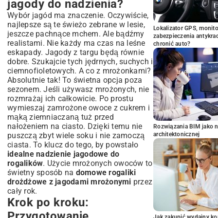
jagody do nadzienia?
Wybór jagód ma znaczenie. Oczywiście,
najlepsze są te świeżo zebrane w lesie,
Lokalizator GPS, monito
jeszcze pachnące mchem. Ale bądźmy
zabezpieczenia antykra
realistami. Nie każdy ma czas na leśne
chronić auto?
eskapady. Jagody z targu będą równie
dobre. Szukajcie tych jędrnych, suchych i
ciemnofioletowych. A co z mrożonkami?
Absolutnie tak! To świetna opcja poza
sezonem. Jeśli używasz mrożonych, nie
rozmrażaj ich całkowicie. Po prostu
wymieszaj zamrożone owoce z cukrem i
mąką ziemniaczaną tuż przed
nałożeniem na ciasto. Dzięki temu nie
Rozwiązania BIM jako n
puszczą zbyt wiele soku i nie zamoczą
architektonicznej
ciasta. To klucz do tego, by powstało
idealne nadzienie jagodowe do
rogalików
. Użycie mrożonych owoców to
świetny sposób na
domowe rogaliki
drożdżowe z jagodami mrożonymi
przez
cały rok.
Krok po kroku:
Przygotowanie
Jak zakupić wydajny ko