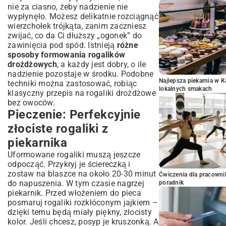
nie za ciasno, żeby nadzienie nie
wypłynęło. Możesz delikatnie rozciągnąć
wierzchołek trójkąta, zanim zaczniesz
zwijać, co da Ci dłuższy „ogonek” do
zawinięcia pod spód. Istnieją
różne
sposoby formowania rogalików
drożdżowych
, a każdy jest dobry, o ile
nadzienie pozostaje w środku. Podobne
Najlepsza piekarnia w 
techniki można zastosować, robiąc
lokalnych smakach
klasyczny
przepis na rogaliki drożdżowe
bez owoców.
Pieczenie: Perfekcyjnie
złociste rogaliki z
piekarnika
Uformowane rogaliki muszą jeszcze
odpocząć. Przykryj je ściereczką i
zostaw na blaszce na około 20-30 minut
Ćwiczenia dla pracown
do napuszenia. W tym czasie nagrzej
poradnik
piekarnik. Przed włożeniem do pieca
posmaruj rogaliki rozkłóconym jajkiem –
dzięki temu będą miały piękny, złocisty
kolor. Jeśli chcesz, posyp je kruszonką. A