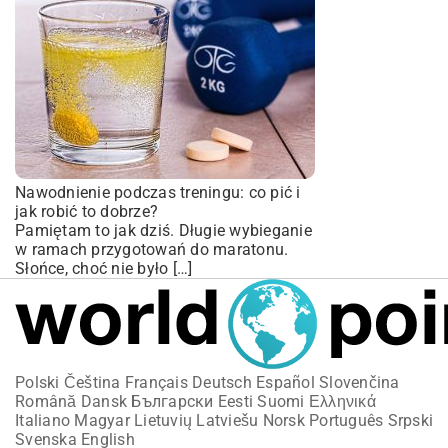
Nawodnienie podczas treningu: co pić i
jak robić to dobrze?
Pamiętam to jak dziś. Długie wybieganie
w ramach przygotowań do maratonu.
Słońce, choć nie było […]
Polski
Čeština
Français
Deutsch
Español
Slovenčina
Română
Dansk
Български
Eesti
Suomi
Ελληνικά
Italiano
Magyar
Lietuvių
Latviešu
Norsk
Português
Srpski
Svenska
English