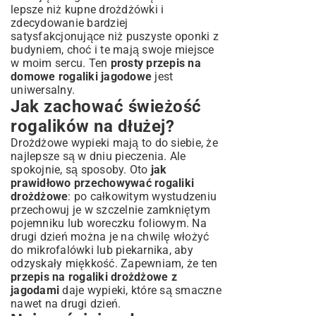
lepsze niż kupne drożdżówki i
zdecydowanie bardziej
satysfakcjonujące niż puszyste
oponki z
budyniem
, choć i te mają swoje miejsce
w moim sercu. Ten
prosty przepis na
domowe rogaliki jagodowe
jest
uniwersalny.
Jak zachować świeżość
rogalików na dłużej?
Drożdżowe wypieki mają to do siebie, że
najlepsze są w dniu pieczenia. Ale
spokojnie, są sposoby. Oto
jak
prawidłowo przechowywać rogaliki
drożdżowe
: po całkowitym wystudzeniu
przechowuj je w szczelnie zamkniętym
pojemniku lub woreczku foliowym. Na
drugi dzień można je na chwilę włożyć
do mikrofalówki lub piekarnika, aby
odzyskały miękkość. Zapewniam, że ten
przepis na rogaliki drożdżowe z
jagodami
daje wypieki, które są smaczne
nawet na drugi dzień.