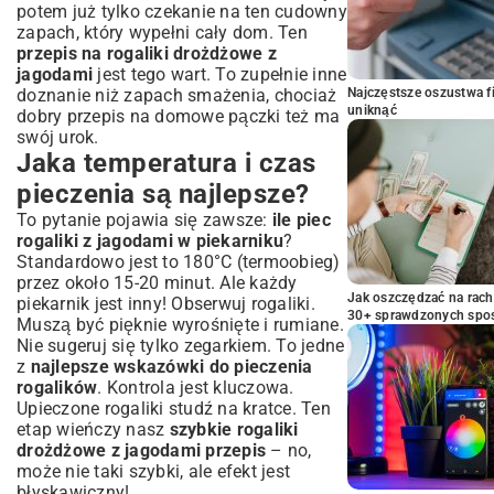
potem już tylko czekanie na ten cudowny
zapach, który wypełni cały dom. Ten
przepis na rogaliki drożdżowe z
jagodami
jest tego wart. To zupełnie inne
doznanie niż zapach smażenia, chociaż
Najczęstsze oszustwa f
uniknąć
dobry
przepis na domowe pączki
też ma
swój urok.
Jaka temperatura i czas
pieczenia są najlepsze?
To pytanie pojawia się zawsze:
ile piec
rogaliki z jagodami w piekarniku
?
Standardowo jest to 180°C (termoobieg)
przez około 15-20 minut. Ale każdy
Jak oszczędzać na rac
piekarnik jest inny! Obserwuj rogaliki.
30+ sprawdzonych sp
Muszą być pięknie wyrośnięte i rumiane.
Nie sugeruj się tylko zegarkiem. To jedne
z
najlepsze wskazówki do pieczenia
rogalików
. Kontrola jest kluczowa.
Upieczone rogaliki studź na kratce. Ten
etap wieńczy nasz
szybkie rogaliki
drożdżowe z jagodami przepis
– no,
może nie taki szybki, ale efekt jest
błyskawiczny!