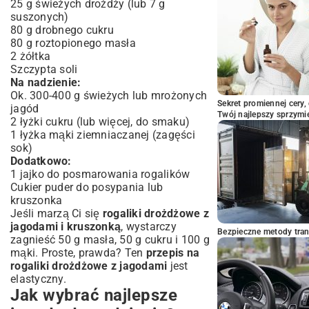
25 g świeżych drożdży (lub 7 g
suszonych)
80 g drobnego cukru
80 g roztopionego masła
2 żółtka
Szczypta soli
Na nadzienie:
Ok. 300-400 g świeżych lub mrożonych
Sekret promiennej cery,
jagód
Twój najlepszy sprzymi
2 łyżki cukru (lub więcej, do smaku)
1 łyżka mąki ziemniaczanej (zagęści
sok)
Dodatkowo:
1 jajko do posmarowania rogalików
Cukier puder do posypania lub
kruszonka
Jeśli marzą Ci się
rogaliki drożdżowe z
jagodami i kruszonką
, wystarczy
Bezpieczne metody trans
zagnieść 50 g masła, 50 g cukru i 100 g
mąki. Proste, prawda? Ten
przepis na
rogaliki drożdżowe z jagodami
jest
elastyczny.
Jak wybrać najlepsze