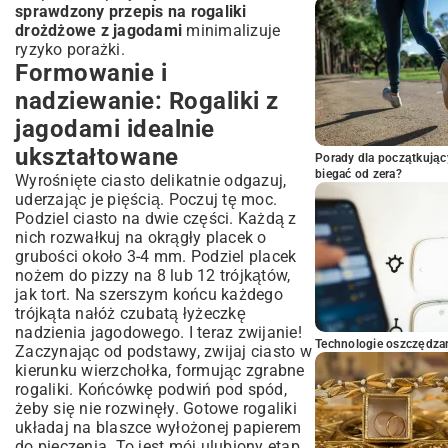
sprawdzony przepis na rogaliki
drożdżowe z jagodami
minimalizuje
ryzyko porażki.
Formowanie i
nadziewanie: Rogaliki z
jagodami idealnie
ukształtowane
Porady dla początkując
biegać od zera?
Wyrośnięte ciasto delikatnie odgazuj,
uderzając je pięścią. Poczuj tę moc.
Podziel ciasto na dwie części. Każdą z
nich rozwałkuj na okrągły placek o
grubości około 3-4 mm. Podziel placek
nożem do pizzy na 8 lub 12 trójkątów,
jak tort. Na szerszym końcu każdego
trójkąta nałóż czubatą łyżeczkę
nadzienia jagodowego. I teraz zwijanie!
Technologie oszczędzan
Zaczynając od podstawy, zwijaj ciasto w
kierunku wierzchołka, formując zgrabne
rogaliki. Końcówkę podwiń pod spód,
żeby się nie rozwinęły. Gotowe rogaliki
układaj na blaszce wyłożonej papierem
do pieczenia. To jest mój ulubiony etap