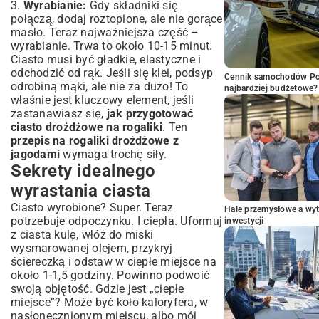
3.
Wyrabianie:
Gdy składniki się
połączą, dodaj roztopione, ale nie gorące
masło. Teraz najważniejsza część –
wyrabianie. Trwa to około 10-15 minut.
Ciasto musi być gładkie, elastyczne i
odchodzić od rąk. Jeśli się klei, podsyp
Cennik samochodów Por
odrobiną mąki, ale nie za dużo! To
najbardziej budżetowe?
właśnie jest kluczowy element, jeśli
zastanawiasz się,
jak przygotować
ciasto drożdżowe na rogaliki
. Ten
przepis na rogaliki drożdżowe z
jagodami
wymaga trochę siły.
Sekrety idealnego
wyrastania ciasta
Ciasto wyrobione? Super. Teraz
Hale przemysłowe a wyt
potrzebuje odpoczynku. I ciepła. Uformuj
inwestycji
z ciasta kulę, włóż do miski
wysmarowanej olejem, przykryj
ściereczką i odstaw w ciepłe miejsce na
około 1-1,5 godziny. Powinno podwoić
swoją objętość. Gdzie jest „ciepłe
miejsce”? Może być koło kaloryfera, w
nasłonecznionym miejscu, albo mój