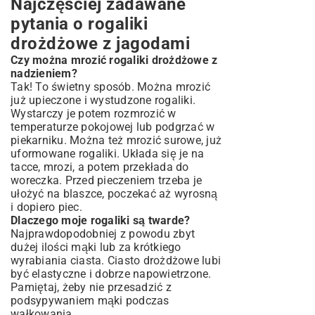
Najczęściej zadawane
pytania o rogaliki
drożdżowe z jagodami
Czy można mrozić rogaliki drożdżowe z
nadzieniem?
Tak! To świetny sposób. Można mrozić
już upieczone i wystudzone rogaliki.
Wystarczy je potem rozmrozić w
temperaturze pokojowej lub podgrzać w
piekarniku. Można też mrozić surowe, już
uformowane rogaliki. Układa się je na
tacce, mrozi, a potem przekłada do
woreczka. Przed pieczeniem trzeba je
ułożyć na blaszce, poczekać aż wyrosną
i dopiero piec.
Dlaczego moje rogaliki są twarde?
Najprawdopodobniej z powodu zbyt
dużej ilości mąki lub za krótkiego
wyrabiania ciasta. Ciasto drożdżowe lubi
być elastyczne i dobrze napowietrzone.
Pamiętaj, żeby nie przesadzić z
podsypywaniem mąki podczas
wałkowania.