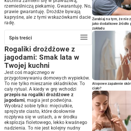
kuchnia zamieni się w prawdziwą,
rzemieślniczą piekarnię. Gwarantuję. No,
prawie gwarantuję. Drożdże bywają
kapryśne, ale z tymi wskazówkami dacie
Zarabiaj na tym, że ni
radę.
jako dodatkowe źródło 
zakładu
Spis treści
Rogaliki drożdżowe z
Rogaliki drożdżowe z jagodami: Smak
lata w Twojej kuchni
jagodami: Smak lata w
Co będzie potrzebne? Składniki na
Twojej kuchni
idealne rogaliki drożdżowe
Jest coś magicznego w
Jak wybrać najlepsze jagody do
przygotowywaniu domowych wypieków.
nadzienia?
To nie tylko mieszanie składników. To
Atopowe zapalenie skór
Krok po kroku: Przygotowanie
cały rytuał. A kiedy w grę wchodzi
ciało?
puszystego ciasta drożdżowego
przepis na rogaliki drożdżowe z
Sekrety idealnego wyrastania ciasta
jagodami
, magia jest podwójna.
Wyobraź sobie tylko: mięciutkie,
Jak uniknąć najczęstszych błędów w
sprężyste ciasto, które dosłownie
przygotowaniu ciasta drożdżowego?
rozpływa się w ustach, a w środku
Formowanie i nadziewanie: Rogaliki z
eksplozja fioletowego, lekko kwaśnego
jagodami idealnie ukształtowane
nadzienia. To nie jest kolejny nudny