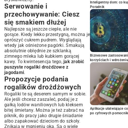
Inteligentny dom: co k
Serwowanie i
Poradnik
przechowywanie: Ciesz
się smakiem dłużej
Najlepsze są jeszcze ciepłe, ale nie
gorące. Kiedy lekko przestygną, można je
oprószyć cukrem pudrem. Wyglądają
wtedy jak ośnieżone pagórki. Smakują
absolutnie obłędnie ze szklanką
zimnego mleka lub kubkiem gorącej
Biznesowe zastosowani
korzyściach i wdrożeni
kawy. To kwintesencja tego,
jak zrobić
puszyste rogaliki drożdżowe z
jagodami
.
Propozycje podania
rogalików drożdżowych
Rogaliki te są deserem samym w sobie.
Ale jeśli chcesz zaszaleć, podaj je z
gałką lodów waniliowych lub kleksem
Aplikacje ułatwiające c
bitej śmietany. Można je też zabrać na
po cyfrowych pomocni
piknik, do pracy jako drugie śniadanie
albo zapakować dzieciom do szkoły.
Znikają w mgnieniu oka. Są o wiele