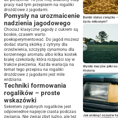
pracy nad tym przepisem na rogaliki
drożdżowe z jagodami.
Pomysły na urozmaicenie
Bambi status związku 
nadzienia jagodowego
życiu miłosnym?
Chociaż klasyczne jagody z cukrem są
boskie, czasem warto
poeksperymentować. Do jagód możesz
dodać startą skórkę z cytryny dla
orzeźwienia, szczyptę cynamonu dla
korzennego aromatu albo kilka kostek
białej czekolady, która rozpuści się w
trakcie pieczenia. Każda wariacja na
Wyniki meczów piłki noż
temat tego przepisu na rogaliki
Historia
drożdżowe z jagodami jest mile
widziana.
Techniki formowania
rogalików – proste
wskazówki
Sekretem zgrabnych rogalików jest
odpowiednie napięcie ciasta podczas
Jak uniknąć oszustw h
zwijania. Nie zwijaj zbyt luźno, ale też