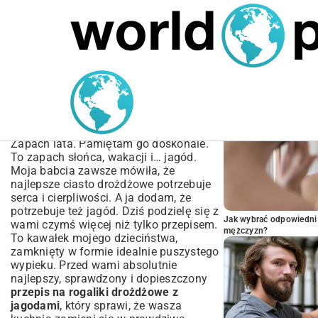
MARIUSZ ŁAMAGA
04.10.2025
SPORT
POPULARNE A
Przepis na Rogaliki
Drożdżowe z Jagodami –
Puszyste i Pyszne
Zapach lata. Pamiętam go doskonale.
To zapach słońca, wakacji i… jagód.
Moja babcia zawsze mówiła, że
najlepsze ciasto drożdżowe potrzebuje
serca i cierpliwości. A ja dodam, że
potrzebuje też jagód. Dziś podzielę się z
Jak wybrać odpowiedni 
wami czymś więcej niż tylko przepisem.
mężczyzn?
To kawałek mojego dzieciństwa,
zamknięty w formie idealnie puszystego
wypieku. Przed wami absolutnie
najlepszy, sprawdzony i dopieszczony
przepis na rogaliki drożdżowe z
jagodami
, który sprawi, że wasza