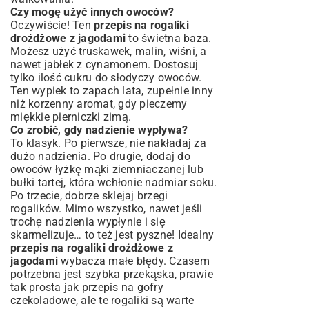
Czy mogę użyć innych owoców?
Oczywiście! Ten
przepis na rogaliki
drożdżowe z jagodami
to świetna baza.
Możesz użyć truskawek, malin, wiśni, a
nawet jabłek z cynamonem. Dostosuj
tylko ilość cukru do słodyczy owoców.
Ten wypiek to zapach lata, zupełnie inny
niż korzenny aromat, gdy pieczemy
miękkie pierniczki
zimą.
Co zrobić, gdy nadzienie wypływa?
To klasyk. Po pierwsze, nie nakładaj za
dużo nadzienia. Po drugie, dodaj do
owoców łyżkę mąki ziemniaczanej lub
bułki tartej, która wchłonie nadmiar soku.
Po trzecie, dobrze sklejaj brzegi
rogalików. Mimo wszystko, nawet jeśli
trochę nadzienia wypłynie i się
skarmelizuje… to też jest pyszne! Idealny
przepis na rogaliki drożdżowe z
jagodami
wybacza małe błędy. Czasem
potrzebna jest szybka przekąska, prawie
tak prosta jak
przepis na gofry
czekoladowe
, ale te rogaliki są warte