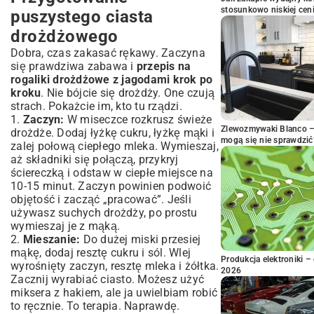
stosunkowo niskiej cen
puszystego ciasta
drożdżowego
Dobra, czas zakasać rękawy. Zaczyna
się prawdziwa zabawa i
przepis na
rogaliki drożdżowe z jagodami krok po
kroku
. Nie bójcie się drożdży. One czują
strach. Pokażcie im, kto tu rządzi.
1.
Zaczyn:
W miseczce rozkrusz świeże
Zlewozmywaki Blanco – 
drożdże. Dodaj łyżkę cukru, łyżkę mąki i
mogą się nie sprawdzić
zalej połową ciepłego mleka. Wymieszaj,
aż składniki się połączą, przykryj
ściereczką i odstaw w ciepłe miejsce na
10-15 minut. Zaczyn powinien podwoić
objętość i zacząć „pracować”. Jeśli
używasz suchych drożdży, po prostu
wymieszaj je z mąką.
2.
Mieszanie:
Do dużej miski przesiej
mąkę, dodaj resztę cukru i sól. Wlej
Produkcja elektroniki – 
wyrośnięty zaczyn, resztę mleka i żółtka.
2026
Zacznij wyrabiać ciasto. Możesz użyć
miksera z hakiem, ale ja uwielbiam robić
to ręcznie. To terapia. Naprawdę.