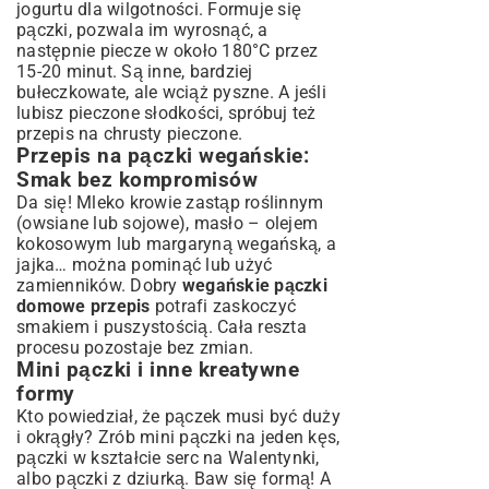
jogurtu dla wilgotności. Formuje się
pączki, pozwala im wyrosnąć, a
następnie piecze w około 180°C przez
15-20 minut. Są inne, bardziej
bułeczkowate, ale wciąż pyszne. A jeśli
lubisz pieczone słodkości, spróbuj też
przepis na chrusty pieczone
.
Przepis na pączki wegańskie:
Smak bez kompromisów
Da się! Mleko krowie zastąp roślinnym
(owsiane lub sojowe), masło – olejem
kokosowym lub margaryną wegańską, a
jajka… można pominąć lub użyć
zamienników. Dobry
wegańskie pączki
domowe przepis
potrafi zaskoczyć
smakiem i puszystością. Cała reszta
procesu pozostaje bez zmian.
Mini pączki i inne kreatywne
formy
Kto powiedział, że pączek musi być duży
i okrągły? Zrób mini pączki na jeden kęs,
pączki w kształcie serc na Walentynki,
albo pączki z dziurką. Baw się formą! A