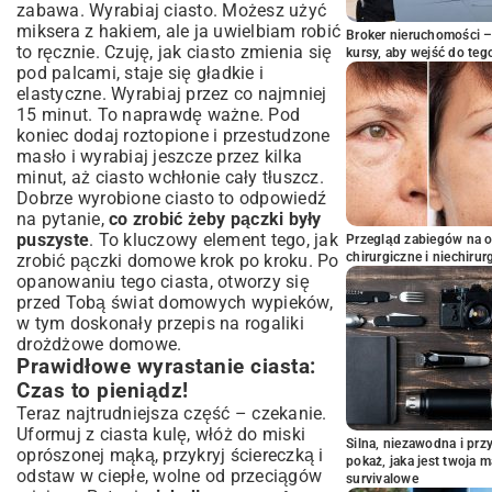
zabawa. Wyrabiaj ciasto. Możesz użyć
miksera z hakiem, ale ja uwielbiam robić
Broker nieruchomości – 
to ręcznie. Czuję, jak ciasto zmienia się
kursy, aby wejść do teg
pod palcami, staje się gładkie i
elastyczne. Wyrabiaj przez co najmniej
15 minut. To naprawdę ważne. Pod
koniec dodaj roztopione i przestudzone
masło i wyrabiaj jeszcze przez kilka
minut, aż ciasto wchłonie cały tłuszcz.
Dobrze wyrobione ciasto to odpowiedź
na pytanie,
co zrobić żeby pączki były
puszyste
. To kluczowy element tego, jak
Przegląd zabiegów na 
chirurgiczne i niechirur
zrobić pączki domowe krok po kroku. Po
opanowaniu tego ciasta, otworzy się
przed Tobą świat domowych wypieków,
w tym doskonały
przepis na rogaliki
drożdżowe domowe
.
Prawidłowe wyrastanie ciasta:
Czas to pieniądz!
Teraz najtrudniejsza część – czekanie.
Uformuj z ciasta kulę, włóż do miski
Silna, niezawodna i pr
oprószonej mąką, przykryj ściereczką i
pokaż, jaka jest twoja 
odstaw w ciepłe, wolne od przeciągów
survivalowe