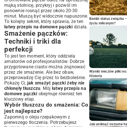
mąką stolnicę, przykryj i pozwól im
ponownie rosnąć przez około 20-30
minut. Muszą być widocznie napuszone.
Bambi status związku 
To kolejny sekret, który sprawia, że ten
życiu miłosnym?
łatwy przepis na domowe pączki
działa.
Smażenie pączków:
Techniki i triki dla
perfekcji
To jest ten moment, który oddziela
amatorów od profesjonalistów. Dobrze
przygotowane ciasto można zrujnować
przez złe smażenie. Ale bez obaw,
Wyniki meczów piłki noż
Historia
przeprowadzę Cię przez to bezboleśnie.
Pokażę Ci,
jak smażyć pączki żeby nie
chłonęły tłuszczu
. Mój
łatwy przepis na
domowe pączki
obejmuje również ten
kluczowy etap.
Wybór tłuszczu do smażenia: Co
jest najlepsze?
Zapomnij o oleju rzepakowym z
pierwszego tłoczenia. Potrzebujesz
Jak uniknąć oszustw h