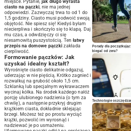
miejsce. Pytanie,
jak długo wyrasta
ciasto na pączki
, nie ma jednej
odpowiedzi. Zazwyczaj trwa to od 1 do
1,5 godziny. Ciasto musi podwoić swoją
objętość. Nie spiesz się! Kiedyś byłam
niecierpliwa i skończyło się to klapą. Daj
mu czas, a odwdzięczy ci się
niesamowitą puszystością. Ten
łatwy
przepis na domowe pączki
zakłada
Porady dla początkując
cierpliwość.
biegać od zera?
Formowanie pączków: Jak
uzyskać idealny kształt?
Wyrośnięte ciasto delikatnie odgazuj,
uderzając w nie pięścią. Krótko zagnieć i
rozwałkuj na grubość około 1,5 cm.
Szklanką lub specjalnym wykrawaczem
wycinaj kółka. Na środek każdego nałóż
porcję ulubionego nadzienia (o tym za
Technologie oszczędzan
chwilę), a następnie przykryj drugim
krążkiem ciasta, dokładnie sklejając
brzegi. Możesz też po prostu wyciąć
krążki, pozwolić im wyrosnąć i
nadziewać je po usmażeniu.
Uformowane pączki odłóż na oprószoną