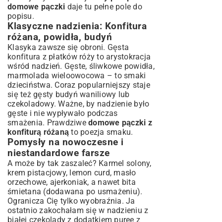
domowe pączki
daje tu pełne pole do
popisu.
Klasyczne nadzienia: Konfitura
różana, powidła, budyń
Klasyka zawsze się obroni. Gęsta
konfitura z płatków róży to arystokracja
wśród nadzień. Gęste, śliwkowe powidła,
marmolada wieloowocowa – to smaki
dzieciństwa. Coraz popularniejszy staje
się też gęsty budyń waniliowy lub
czekoladowy. Ważne, by nadzienie było
gęste i nie wypływało podczas
smażenia. Prawdziwe
domowe pączki z
konfiturą różaną
to poezja smaku.
Pomysły na nowoczesne i
niestandardowe farsze
A może by tak zaszaleć? Karmel solony,
krem pistacjowy, lemon curd, masło
orzechowe, ajerkoniak, a nawet bita
śmietana (dodawana po usmażeniu).
Ogranicza Cię tylko wyobraźnia. Ja
ostatnio zakochałam się w nadzieniu z
białej czekolady z dodatkiem puree z