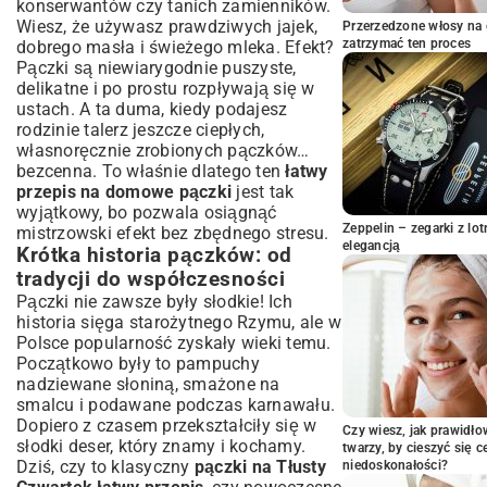
konserwantów czy tanich zamienników.
kształt?
Wiesz, że używasz prawdziwych jajek,
Przerzedzone włosy na 
Smażenie pączków: Techniki i triki dla
zatrzymać ten proces
dobrego masła i świeżego mleka. Efekt?
perfekcji
Pączki są niewiarygodnie puszyste,
Wybór tłuszczu do smażenia: Co jest
delikatne i po prostu rozpływają się w
najlepsze?
ustach. A ta duma, kiedy podajesz
Temperatura tłuszczu: Uniknij pączków
rodzinie talerz jeszcze ciepłych,
nasiąkniętych olejem
własnoręcznie zrobionych pączków…
Jak smażyć, by pączki były złociste i
bezcenna. To właśnie dlatego ten
łatwy
równomierne?
przepis na domowe pączki
jest tak
wyjątkowy, bo pozwala osiągnąć
Nadzienie i dekoracja: Słodkie
Zeppelin – zegarki z l
mistrzowski efekt bez zbędnego stresu.
wykończenie domowych pączków
elegancją
Krótka historia pączków: od
Klasyczne nadzienia: Konfitura różana,
tradycji do współczesności
powidła, budyń
Pączki nie zawsze były słodkie! Ich
Pomysły na nowoczesne i niestandardowe
historia sięga starożytnego Rzymu, ale w
farsze
Polsce popularność zyskały wieki temu.
Lukier, polewa, posypki – jak udekorować
Początkowo były to pampuchy
pączki?
nadziewane słoniną, smażone na
Częste pytania i rozwiązania problemów
smalcu i podawane podczas karnawału.
z pączkami
Dopiero z czasem przekształciły się w
Czy wiesz, jak prawidł
Dlaczego pączki są twarde lub gliniaste?
słodki deser, który znamy i kochamy.
twarzy, by cieszyć się 
Co zrobić, gdy pączki chłoną za dużo
Dziś, czy to klasyczny
pączki na Tłusty
niedoskonałości?
tłuszczu?