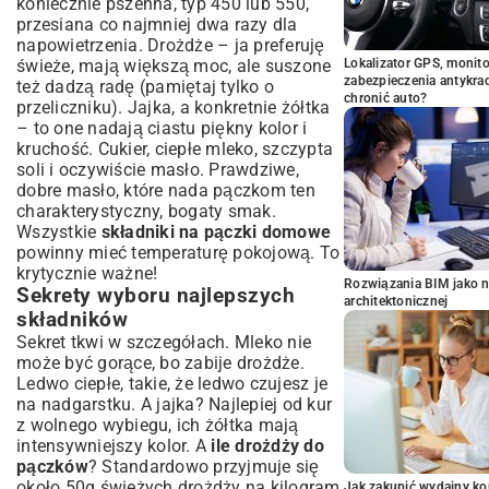
koniecznie pszenna, typ 450 lub 550,
przesiana co najmniej dwa razy dla
napowietrzenia. Drożdże – ja preferuję
świeże, mają większą moc, ale suszone
Lokalizator GPS, monito
zabezpieczenia antykra
też dadzą radę (pamiętaj tylko o
chronić auto?
przeliczniku). Jajka, a konkretnie żółtka
– to one nadają ciastu piękny kolor i
kruchość. Cukier, ciepłe mleko, szczypta
soli i oczywiście masło. Prawdziwe,
dobre masło, które nada pączkom ten
charakterystyczny, bogaty smak.
Wszystkie
składniki na pączki domowe
powinny mieć temperaturę pokojową. To
krytycznie ważne!
Rozwiązania BIM jako n
Sekrety wyboru najlepszych
architektonicznej
składników
Sekret tkwi w szczegółach. Mleko nie
może być gorące, bo zabije drożdże.
Ledwo ciepłe, takie, że ledwo czujesz je
na nadgarstku. A jajka? Najlepiej od kur
z wolnego wybiegu, ich żółtka mają
intensywniejszy kolor. A
ile drożdży do
pączków
? Standardowo przyjmuje się
około 50g świeżych drożdży na kilogram
Jak zakupić wydajny ko