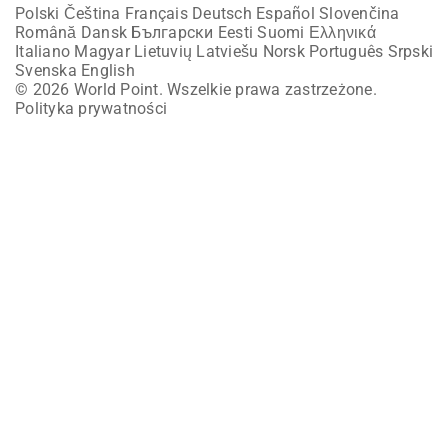
Polski
Čeština
Français
Deutsch
Español
Slovenčina
Română
Dansk
Български
Eesti
Suomi
Ελληνικά
Italiano
Magyar
Lietuvių
Latviešu
Norsk
Português
Srpski
Svenska
English
© 2026 World Point. Wszelkie prawa zastrzeżone.
Polityka prywatności