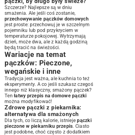
pączki, by długo były świeże?
Szczerze? Najlepsze są w dniu
smażenia. Ale jeśli coś zostanie,
przechowywanie pączków domowych
jest proste: przechowuj je w szczelnym
pojemniku lub pod przykryciem w
temperaturze pokojowej. Wytrzymają
dzień, może dwa, ale z każdą godziną
będą tracić na świeżości.
Wariacje na temat
pączków: Pieczone,
wegańskie i inne
Tradycja jest ważna, ale kuchnia to też
eksperymenty. A co jeśli szukasz czegoś
innego niż klasyczny, smażony pączek?
Ten
łatwy przepis na domowe pączki
można modyfikować!
Zdrowe pączki z piekarnika:
alternatywa dla smażonych
Dla tych, co liczą kalorie, istnieje
pączki
pieczone w piekarniku przepis
. Ciasto
jest podobne, choć często z dodatkiem