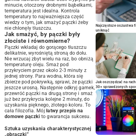
minucie, otoczony drobnymi bąbelkami,
temperatura jest idealna. Kontrola
temperatury to najważniejsza część
wiedzy o tym, jak smażyć pączki żeby
Najczęstsze oszustwa f
nie chłonęły tłuszczu.
uniknąć
Jak smażyć, by pączki były
złociste i równomierne?
Pączki wkładaj do gorącego tłuszczu
delikatnie, wyrośniętą stroną do dołu.
Nie wrzucaj zbyt wielu na raz, bo obniżą
temperaturę oleju. Smaż pod
przykryciem przez około 2-3 minuty z
jednej strony. Para wodna, która się
zbierze pod pokrywką, sprawi, że pączki
Jak oszczędzać na rac
jeszcze urosną. Następnie odkryj garnek,
30+ sprawdzonych sp
przewróć pączki na drugą stronę i smaż
już bez przykrycia kolejne 2 minuty, do
uzyskania pięknego, złotego koloru. To
cała filozofia. Mój
łatwy przepis na
domowe pączki
to gwarancja sukcesu.
Sztuka uzyskania charakterystycznej
„obrączki”