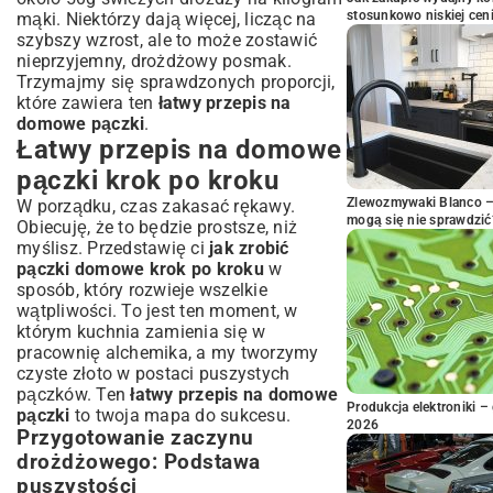
stosunkowo niskiej cen
mąki. Niektórzy dają więcej, licząc na
szybszy wzrost, ale to może zostawić
nieprzyjemny, drożdżowy posmak.
Trzymajmy się sprawdzonych proporcji,
które zawiera ten
łatwy przepis na
domowe pączki
.
Łatwy przepis na domowe
pączki krok po kroku
Zlewozmywaki Blanco – 
W porządku, czas zakasać rękawy.
mogą się nie sprawdzić
Obiecuję, że to będzie prostsze, niż
myślisz. Przedstawię ci
jak zrobić
pączki domowe krok po kroku
w
sposób, który rozwieje wszelkie
wątpliwości. To jest ten moment, w
którym kuchnia zamienia się w
pracownię alchemika, a my tworzymy
czyste złoto w postaci puszystych
pączków. Ten
łatwy przepis na domowe
Produkcja elektroniki – 
pączki
to twoja mapa do sukcesu.
2026
Przygotowanie zaczynu
drożdżowego: Podstawa
puszystości