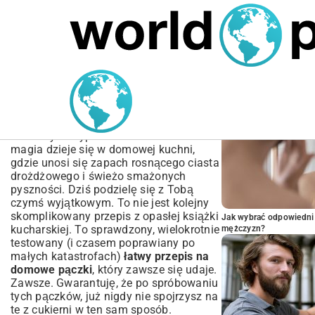
MARIUSZ ŁAMAGA
04.10.2025
SPORT
POPULARNE A
Łatwy Przepis na Domowe
Pączki | Puszyste i Idealne
Zapomnij o sklepowych, często
czerstwych wypiekach. Prawdziwa
magia dzieje się w domowej kuchni,
gdzie unosi się zapach rosnącego ciasta
drożdżowego i świeżo smażonych
pyszności. Dziś podzielę się z Tobą
czymś wyjątkowym. To nie jest kolejny
skomplikowany przepis z opasłej książki
Jak wybrać odpowiedni 
kucharskiej. To sprawdzony, wielokrotnie
mężczyzn?
testowany (i czasem poprawiany po
małych katastrofach)
łatwy przepis na
domowe pączki
, który zawsze się udaje.
Zawsze. Gwarantuję, że po spróbowaniu
tych pączków, już nigdy nie spojrzysz na
te z cukierni w ten sam sposób.