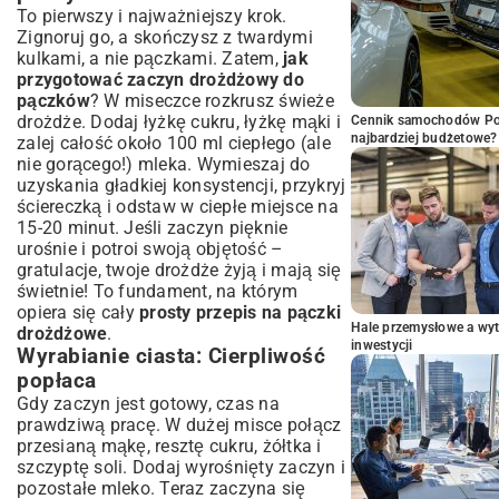
To pierwszy i najważniejszy krok.
Zignoruj go, a skończysz z twardymi
kulkami, a nie pączkami. Zatem,
jak
przygotować zaczyn drożdżowy do
pączków
? W miseczce rozkrusz świeże
drożdże. Dodaj łyżkę cukru, łyżkę mąki i
Cennik samochodów Por
najbardziej budżetowe?
zalej całość około 100 ml ciepłego (ale
nie gorącego!) mleka. Wymieszaj do
uzyskania gładkiej konsystencji, przykryj
ściereczką i odstaw w ciepłe miejsce na
15-20 minut. Jeśli zaczyn pięknie
urośnie i potroi swoją objętość –
gratulacje, twoje drożdże żyją i mają się
świetnie! To fundament, na którym
opiera się cały
prosty przepis na pączki
Hale przemysłowe a wyt
drożdżowe
.
inwestycji
Wyrabianie ciasta: Cierpliwość
popłaca
Gdy zaczyn jest gotowy, czas na
prawdziwą pracę. W dużej misce połącz
przesianą mąkę, resztę cukru, żółtka i
szczyptę soli. Dodaj wyrośnięty zaczyn i
pozostałe mleko. Teraz zaczyna się