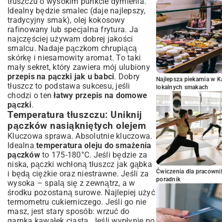
tłuszczu o wysokim punkcie dymienia.
Idealny będzie smalec (daje najlepszy,
tradycyjny smak), olej kokosowy
rafinowany lub specjalna frytura. Ja
najczęściej używam dobrej jakości
smalcu. Nadaje pączkom chrupiącą
skórkę i niesamowity aromat. To taki
mały sekret, który zawiera mój ulubiony
przepis na pączki jak u babci
. Dobry
Najlepsza piekarnia w 
tłuszcz to podstawa sukcesu, jeśli
lokalnych smakach
chodzi o ten
łatwy przepis na domowe
pączki
.
Temperatura tłuszczu: Uniknij
pączków nasiąkniętych olejem
Kluczowa sprawa. Absolutnie kluczowa.
Idealna
temperatura oleju do smażenia
pączków
to 175-180°C. Jeśli będzie za
niska, pączki wchłoną tłuszcz jak gąbka
Ćwiczenia dla pracown
i będą ciężkie oraz niestrawne. Jeśli za
poradnik
wysoka – spalą się z zewnątrz, a w
środku pozostaną surowe. Najlepiej użyć
termometru cukierniczego. Jeśli go nie
masz, jest stary sposób: wrzuć do
garnka kawałek ciasta. Jeśli wypłynie po