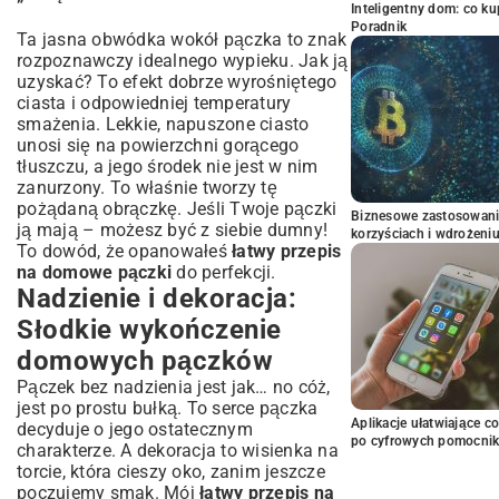
Inteligentny dom: co k
Poradnik
Ta jasna obwódka wokół pączka to znak
rozpoznawczy idealnego wypieku. Jak ją
uzyskać? To efekt dobrze wyrośniętego
ciasta i odpowiedniej temperatury
smażenia. Lekkie, napuszone ciasto
unosi się na powierzchni gorącego
tłuszczu, a jego środek nie jest w nim
zanurzony. To właśnie tworzy tę
pożądaną obrączkę. Jeśli Twoje pączki
Biznesowe zastosowani
ją mają – możesz być z siebie dumny!
korzyściach i wdrożeni
To dowód, że opanowałeś
łatwy przepis
na domowe pączki
do perfekcji.
Nadzienie i dekoracja:
Słodkie wykończenie
domowych pączków
Pączek bez nadzienia jest jak… no cóż,
jest po prostu bułką. To serce pączka
Aplikacje ułatwiające c
decyduje o jego ostatecznym
po cyfrowych pomocni
charakterze. A dekoracja to wisienka na
torcie, która cieszy oko, zanim jeszcze
poczujemy smak. Mój
łatwy przepis na