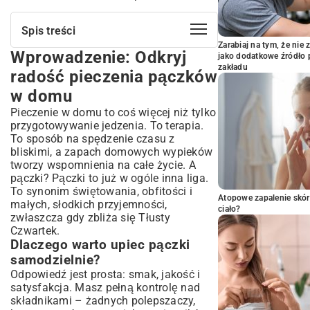
Spis treści
Zarabiaj na tym, że ni
Wprowadzenie: Odkryj
Wprowadzenie: Odkryj radość pieczenia
jako dodatkowe źródło 
pączków w domu
zakładu
radość pieczenia pączków
Dlaczego warto upiec pączki samodzielnie?
w domu
Krótka historia pączków: od tradycji do
Pieczenie w domu to coś więcej niż tylko
współczesności
przygotowywanie jedzenia. To terapia.
Składniki na idealne, łatwe pączki: Co
To sposób na spędzenie czasu z
musisz mieć w kuchni?
bliskimi, a zapach domowych wypieków
Mąka, drożdże, jajka – kluczowe elementy
tworzy wspomnienia na całe życie. A
udanego ciasta
pączki? Pączki to już w ogóle inna liga.
Sekrety wyboru najlepszych składników
To synonim świętowania, obfitości i
Atopowe zapalenie skór
Łatwy przepis na domowe pączki krok
małych, słodkich przyjemności,
ciało?
po kroku
zwłaszcza gdy zbliża się Tłusty
Czwartek.
Przygotowanie zaczynu drożdżowego:
Dlaczego warto upiec pączki
Podstawa puszystości
samodzielnie?
Wyrabianie ciasta: Cierpliwość popłaca
Odpowiedź jest prosta: smak, jakość i
Prawidłowe wyrastanie ciasta: Czas to
satysfakcja. Masz pełną kontrolę nad
pieniądz!
składnikami – żadnych polepszaczy,
Formowanie pączków: Jak uzyskać idealny