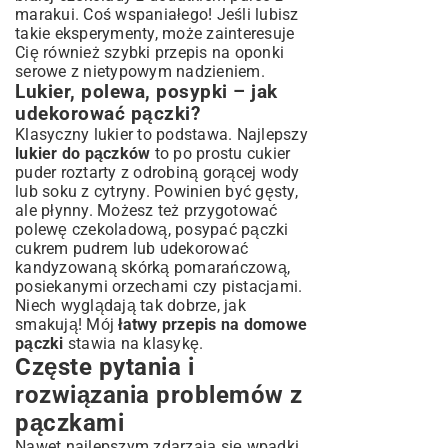
marakui. Coś wspaniałego! Jeśli lubisz
takie eksperymenty, może zainteresuje
Cię również
szybki przepis na oponki
serowe
z nietypowym nadzieniem.
Lukier, polewa, posypki – jak
udekorować pączki?
Klasyczny lukier to podstawa. Najlepszy
lukier do pączków
to po prostu cukier
puder roztarty z odrobiną gorącej wody
lub soku z cytryny. Powinien być gęsty,
ale płynny. Możesz też przygotować
polewę czekoladową, posypać pączki
cukrem pudrem lub udekorować
kandyzowaną skórką pomarańczową,
posiekanymi orzechami czy pistacjami.
Niech wyglądają tak dobrze, jak
smakują! Mój
łatwy przepis na domowe
pączki
stawia na klasykę.
Częste pytania i
rozwiązania problemów z
pączkami
Nawet najlepszym zdarzają się wpadki.