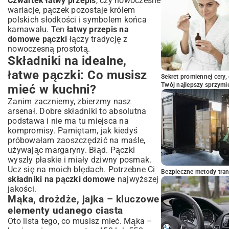
Czwartek łatwy przepis
, czy nowoczesne
Jak przechowywać domowe pączki, by
wariacje, pączek pozostaje królem
długo były świeże?
polskich słodkości i symbolem końca
karnawału. Ten
łatwy przepis na
Wariacje na temat pączków: Pieczone,
domowe pączki
łączy tradycję z
wegańskie i inne
nowoczesną prostotą.
Zdrowe pączki z piekarnika: alternatywa
Składniki na idealne,
dla smażonych
łatwe pączki: Co musisz
Przepis na pączki wegańskie: Smak bez
Sekret promiennej cery,
kompromisów
Twój najlepszy sprzymi
mieć w kuchni?
Mini pączki i inne kreatywne formy
Zanim zaczniemy, zbierzmy nasz
Podsumowanie: Ciesz się smakiem
arsenał. Dobre składniki to absolutna
domowych pączków bez wysiłku!
podstawa i nie ma tu miejsca na
kompromisy. Pamiętam, jak kiedyś
próbowałam zaoszczędzić na maśle,
używając margaryny. Błąd. Pączki
wyszły płaskie i miały dziwny posmak.
Ucz się na moich błędach. Potrzebne Ci
Bezpieczne metody trans
składniki na pączki domowe
najwyższej
jakości.
Mąka, drożdże, jajka – kluczowe
elementy udanego ciasta
Oto lista tego, co musisz mieć. Mąka –