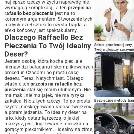
najlepsze rzeczy w życiu naprawdę nie
Przechowywanie i Eleganckie
wymagają komplikacji, a ten
przepis na
Serwowanie Raffaello
rafaello bez pieczenia
jest na to
Jak Długo Zachować Świeżość Deseru?
koronnym argumentem. Stworzenie tych
Inspiracje na Podanie Raffaello Gościom
małych dzieł sztuki to czysta frajda, a
efekt końcowy jest spektakularny.
Raffaello Bez Pieczenia w Świecie
Dlaczego Raffaello Bez
Deserów
Porównanie z Innymi Ciastami Bez
Pieczenia To Twój Idealny
Sekret promiennej cery,
Pieczenia
Twój najlepszy sprzymi
Deser?
Dlaczego Warto Wybrać Akurat Ten
Jestem osobą, która kocha piec, ale
Przepis?
nienawidzi bałaganu i skomplikowanych
Podsumowanie: Ciesz Się Smakiem
procedur. Czasami po prostu chcę
Domowego Raffaello!
deseru. Teraz. Natychmiast. Dlatego
właśnie ten
przepis na rafaello bez
pieczenia
stał się moim ulubionym. Nie
ma mąki, nie ma jajek, nie ma ryzyka
zakalca. Nic z tych rzeczy. To po prostu
Bezpieczne metody trans
czysta, nieskrępowana radość tworzenia,
a potem jedzenia. To idealny deser na
lato, kiedy ostatnią rzeczą, o jakiej
marzysz, jest dogrzewanie mieszkania
gorącym piekarnikiem. I idealny na zimę,