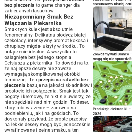
stosunkowo niskiej cen
bez pieczenia
to game changer dla
zabieganych łasuchów.
Niezapomniany Smak Bez
Włączania Piekarnika
Smak tych kulek jest absolutnie
fenomenalny. Delikatna słodycz białej
czekolady, intensywny aromat kokosa i
chrupiący migdał ukryty w środku. To
połączenie idealne. A wszystko to
Zlewozmywaki Blanco – 
osiągnięte bez jednego stopnia
mogą się nie sprawdzić
Celsjusza z piekarnika. To dowód na to,
że najlepsze desery nie zawsze
wymagają skomplikowanej obróbki
termicznej. Ten
przepis na rafaello bez
pieczenia
bazuje na jakości składników i
prostocie ich połączenia. Smak jest tak
bogaty i kremowy, że nikt nie uwierzy, że
nie spędziłaś nad nim godzin. To deser,
który robi wrażenie – zarówno na
Produkcja elektroniki – 
podniebieniu, jak i na gościach. To
2026
doskonały przykład, że
proste przepisy
na lekkie desery
mogą być jednocześnie
wyrafinowane i pełne smaku, a ten