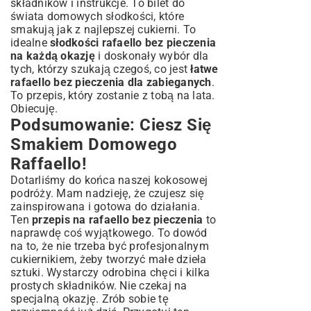
składników i instrukcje. To bilet do
świata domowych słodkości, które
smakują jak z najlepszej cukierni. To
idealne
słodkości rafaello bez pieczenia
na każdą okazję
i doskonały wybór dla
tych, którzy szukają czegoś, co jest
łatwe
rafaello bez pieczenia dla zabieganych
.
To przepis, który zostanie z tobą na lata.
Obiecuję.
Podsumowanie: Ciesz Się
Smakiem Domowego
Raffaello!
Dotarliśmy do końca naszej kokosowej
podróży. Mam nadzieję, że czujesz się
zainspirowana i gotowa do działania.
Ten
przepis na rafaello bez pieczenia
to
naprawdę coś wyjątkowego. To dowód
na to, że nie trzeba być profesjonalnym
cukiernikiem, żeby tworzyć małe dzieła
sztuki. Wystarczy odrobina chęci i kilka
prostych składników. Nie czekaj na
specjalną okazję. Zrób sobie tę