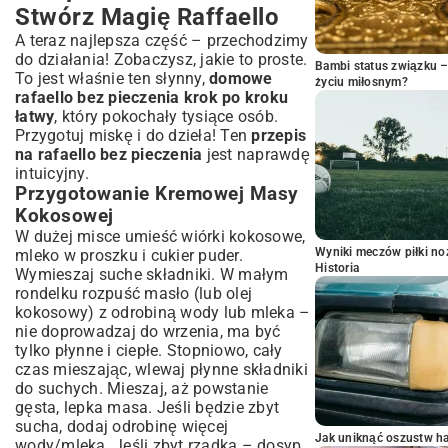
Stwórz Magię Raffaello
A teraz najlepsza część – przechodzimy
do działania! Zobaczysz, jakie to proste.
Bambi status związku 
To jest właśnie ten słynny,
domowe
życiu miłosnym?
rafaello bez pieczenia krok po kroku
łatwy
, który pokochały tysiące osób.
Przygotuj miskę i do dzieła! Ten
przepis
na rafaello bez pieczenia
jest naprawdę
intuicyjny.
Przygotowanie Kremowej Masy
Kokosowej
W dużej misce umieść wiórki kokosowe,
Wyniki meczów piłki noż
mleko w proszku i cukier puder.
Historia
Wymieszaj suche składniki. W małym
rondelku rozpuść masło (lub olej
kokosowy) z odrobiną wody lub mleka –
nie doprowadzaj do wrzenia, ma być
tylko płynne i ciepłe. Stopniowo, cały
czas mieszając, wlewaj płynne składniki
do suchych. Mieszaj, aż powstanie
gęsta, lepka masa. Jeśli będzie zbyt
sucha, dodaj odrobinę więcej
Jak uniknąć oszustw h
wody/mleka. Jeśli zbyt rzadka – dosyp