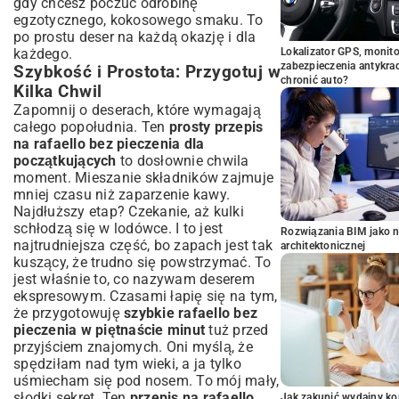
gdy chcesz poczuć odrobinę
egzotycznego, kokosowego smaku. To
po prostu deser na każdą okazję i dla
każdego.
Lokalizator GPS, monito
zabezpieczenia antykra
Szybkość i Prostota: Przygotuj w
chronić auto?
Kilka Chwil
Zapomnij o deserach, które wymagają
całego popołudnia. Ten
prosty przepis
na rafaello bez pieczenia dla
początkujących
to dosłownie chwila
moment. Mieszanie składników zajmuje
mniej czasu niż zaparzenie kawy.
Najdłuższy etap? Czekanie, aż kulki
schłodzą się w lodówce. I to jest
Rozwiązania BIM jako n
najtrudniejsza część, bo zapach jest tak
architektonicznej
kuszący, że trudno się powstrzymać. To
jest właśnie to, co nazywam deserem
ekspresowym. Czasami łapię się na tym,
że przygotowuję
szybkie rafaello bez
pieczenia w piętnaście minut
tuż przed
przyjściem znajomych. Oni myślą, że
spędziłam nad tym wieki, a ja tylko
uśmiecham się pod nosem. To mój mały,
słodki sekret. Ten
przepis na rafaello
Jak zakupić wydajny ko