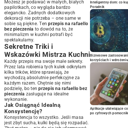
Możesz je podawać w małych, białych
Inteligentny dom: co k
papilotkach, co wygląda bardzo
Poradnik
elegancko. Żadnych dodatkowych
dekoracji nie potrzeba – one same w
sobie są piękne. Ten
przepis na rafaello
bez pieczenia
to dowód na to, że
minimalizm w kuchni potrafi być
spektakularny.
Sekretne Triki i
Wskazówki Mistrza Kuchni
Biznesowe zastosowani
korzyściach i wdrożeni
Każdy przepis ma swoje małe sekrety.
Przez lata robienia tych kulek odkryłam
kilka trików, które sprawiają, że
wychodzą absolutnie perfekcyjne za
każdym razem. Chętnie się nimi
podzielę, bo ten
przepis na rafaello bez
pieczenia
zasługuje na idealne
wykonanie.
Jak Osiągnąć Idealną
Aplikacje ułatwiające c
Konsystencję?
po cyfrowych pomocni
Konsystencja to wszystko. Jeśli masa
jest zbyt sucha, kulki będą się rozpadać.