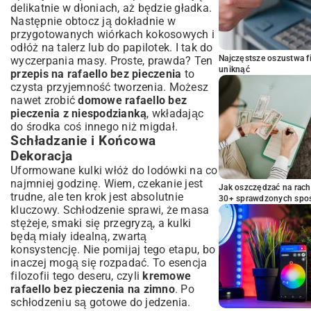
delikatnie w dłoniach, aż będzie gładka.
Następnie obtocz ją dokładnie w
przygotowanych wiórkach kokosowych i
odłóż na talerz lub do papilotek. I tak do
Najczęstsze oszustwa f
wyczerpania masy. Proste, prawda? Ten
uniknąć
przepis na rafaello bez pieczenia
to
czysta przyjemność tworzenia. Możesz
nawet zrobić
domowe rafaello bez
pieczenia z niespodzianką
, wkładając
do środka coś innego niż migdał.
Schładzanie i Końcowa
Dekoracja
Uformowane kulki włóż do lodówki na co
najmniej godzinę. Wiem, czekanie jest
Jak oszczędzać na rac
trudne, ale ten krok jest absolutnie
30+ sprawdzonych sp
kluczowy. Schłodzenie sprawi, że masa
stężeje, smaki się przegryzą, a kulki
będą miały idealną, zwartą
konsystencję. Nie pomijaj tego etapu, bo
inaczej mogą się rozpadać. To esencja
filozofii tego deseru, czyli
kremowe
rafaello bez pieczenia na zimno
. Po
schłodzeniu są gotowe do jedzenia.