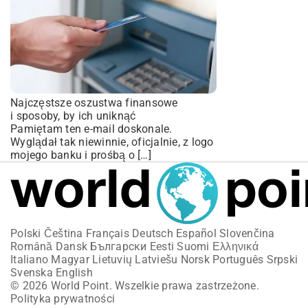
Najczęstsze oszustwa finansowe
i sposoby, by ich uniknąć
Pamiętam ten e-mail doskonale.
Wyglądał tak niewinnie, oficjalnie, z logo
mojego banku i prośbą o […]
Polski
Čeština
Français
Deutsch
Español
Slovenčina
Română
Dansk
Български
Eesti
Suomi
Ελληνικά
Italiano
Magyar
Lietuvių
Latviešu
Norsk
Português
Srpski
Svenska
English
© 2026 World Point. Wszelkie prawa zastrzeżone.
Polityka prywatności