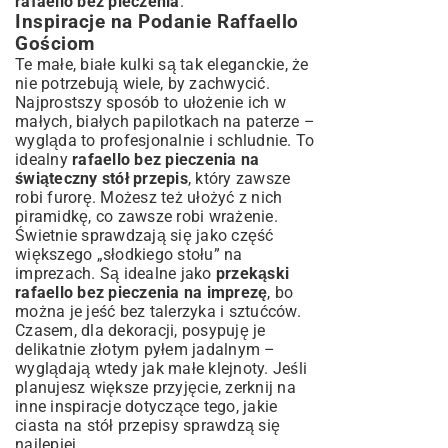
rafaello bez pieczenia
.
Inspiracje na Podanie Raffaello
Gościom
Te małe, białe kulki są tak eleganckie, że
nie potrzebują wiele, by zachwycić.
Najprostszy sposób to ułożenie ich w
małych, białych papilotkach na paterze –
wygląda to profesjonalnie i schludnie. To
idealny
rafaello bez pieczenia na
świąteczny stół przepis
, który zawsze
robi furorę. Możesz też ułożyć z nich
piramidkę, co zawsze robi wrażenie.
Świetnie sprawdzają się jako część
większego „słodkiego stołu” na
imprezach. Są idealne jako
przekąski
rafaello bez pieczenia na imprezę
, bo
można je jeść bez talerzyka i sztućców.
Czasem, dla dekoracji, posypuję je
delikatnie złotym pyłem jadalnym –
wyglądają wtedy jak małe klejnoty. Jeśli
planujesz większe przyjęcie, zerknij na
inne inspiracje dotyczące tego, jakie
ciasta na stół przepisy
sprawdzą się
najlepiej.