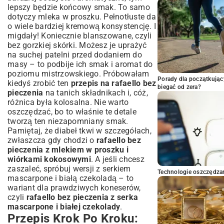
lepszy będzie końcowy smak. To samo
dotyczy mleka w proszku. Pełnotłuste da
o wiele bardziej kremową konsystencję. I
migdały! Koniecznie blanszowane, czyli
bez gorzkiej skórki. Możesz je uprażyć
na suchej patelni przed dodaniem do
masy – to podbije ich smak i aromat do
poziomu mistrzowskiego. Próbowałam
Porady dla początkując
kiedyś zrobić ten
przepis na rafaello bez
biegać od zera?
pieczenia
na tanich składnikach i, cóż,
różnica była kolosalna. Nie warto
oszczędzać, bo to właśnie te detale
tworzą ten niezapomniany smak.
Pamiętaj, że diabeł tkwi w szczegółach,
zwłaszcza gdy chodzi o
rafaello bez
pieczenia z mlekiem w proszku i
wiórkami kokosowymi
. A jeśli chcesz
zaszaleć, spróbuj wersji z serkiem
Technologie oszczędzan
mascarpone i białą czekoladą – to
wariant dla prawdziwych koneserów,
czyli
rafaello bez pieczenia z serka
mascarpone i białej czekolady
.
Przepis Krok Po Kroku: