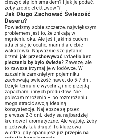
cieszyć się ich smakiem? I jak je podać,
żeby zrobić efekt „wow”?
Jak Długo Zachować Świeżość
Deseru?
Powiedzmy sobie szczerze, największym
problemem jest to, że znikają w
mgnieniu oka. Ale jeśli jakimś cudem
uda ci się je ocalić, mam dla ciebie
wskazówki. Najważniejsze pytanie
brzmi:
jak przechowywać rafaello bez
pieczenia by było świeże
? Zawsze, ale
to zawsze trzymaj je w lodówce. W
szczelnie zamkniętym pojemniku
zachowają świeżość nawet do 5-7 dni.
Dzięki temu nie wyschną i nie przejdą
zapachami innych produktów. Nie
polecam mrożenia – po rozmrożeniu
mogą stracić swoją idealną
konsystencję. Najlepsze są przez
pierwsze 2-3 dni, kiedy są najbardziej
kremowe i aromatyczne. Ale wątpię, żeby
przetrwały tak długo! To kluczowa
wiedza, gdy opanujesz już
przepis na