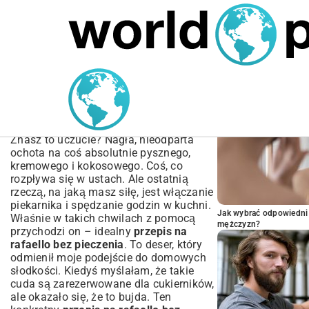
MARIUSZ ŁAMAGA
05.10.2025
BIZNES
POPULARNE A
Przepis na Raffaello bez
Pieczenia: Idealne Kulki
Kokosowe w Domu
Znasz to uczucie? Nagła, nieodparta
ochota na coś absolutnie pysznego,
kremowego i kokosowego. Coś, co
rozpływa się w ustach. Ale ostatnią
rzeczą, na jaką masz siłę, jest włączanie
piekarnika i spędzanie godzin w kuchni.
Jak wybrać odpowiedni 
Właśnie w takich chwilach z pomocą
mężczyzn?
przychodzi on – idealny
przepis na
rafaello bez pieczenia
. To deser, który
odmienił moje podejście do domowych
słodkości. Kiedyś myślałam, że takie
cuda są zarezerwowane dla cukierników,
ale okazało się, że to bujda. Ten