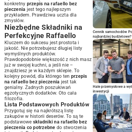
konkretny
przepis na rafaello bez
pieczenia
jest tego najlepszym
przykładem. Prawdziwa uczta dla
zmysłów.
Niezbędne Składniki na
Cennik samochodów Por
Perfekcyjne Raffaello
najbardziej budżetowe?
Kluczem do sukcesu jest prostota i
jakość. Nie potrzebujesz długiej listy
wymyślnych produktów.
Prawdopodobnie większość z nich masz
już w swojej kuchni, a jeśli nie –
znajdziesz je w każdym sklepie. To
kolejny powód, dla którego ten
przepis
na rafaello bez pieczenia
jest tak
genialny. Żadnych poszukiwań
Hale przemysłowe a wyt
inwestycji
egzotycznych dodatków. Oto cała
filozofia.
Lista Podstawowych Produktów
Przygotuj się na najkrótszą listę
zakupów w historii deserów. To są te
podstawowe
składniki na rafaello bez
pieczenia co potrzebne
do stworzenia