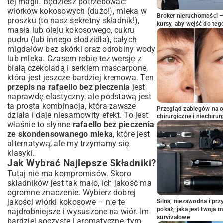
tej magii. Będziesz potrzebować:
wiórków kokosowych (dużo!), mleka w
Broker nieruchomości – 
proszku (to nasz sekretny składnik!),
kursy, aby wejść do teg
masła lub oleju kokosowego, cukru
pudru (lub innego słodzidła), całych
migdałów bez skórki oraz odrobiny wody
lub mleka. Czasem robię też wersję z
białą czekoladą i serkiem mascarpone,
która jest jeszcze bardziej kremowa. Ten
przepis na rafaello bez pieczenia
jest
naprawdę elastyczny, ale podstawą jest
ta prosta kombinacja, która zawsze
Przegląd zabiegów na 
działa i daje niesamowity efekt. To jest
chirurgiczne i niechirur
właśnie to słynne
rafaello bez pieczenia
ze skondensowanego mleka
, które jest
alternatywą, ale my trzymamy się
klasyki.
Jak Wybrać Najlepsze Składniki?
Tutaj nie ma kompromisów. Skoro
składników jest tak mało, ich jakość ma
ogromne znaczenie. Wybierz dobrej
jakości wiórki kokosowe – nie te
Silna, niezawodna i pr
pokaż, jaka jest twoja 
najdrobniejsze i wysuszone na wiór. Im
survivalowe
bardziej soczyste i aromatyczne, tym