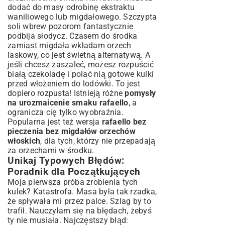
dodać do masy odrobinę ekstraktu
waniliowego lub migdałowego. Szczypta
soli wbrew pozorom fantastycznie
podbija słodycz. Czasem do środka
zamiast migdała wkładam orzech
laskowy, co jest świetną alternatywą. A
jeśli chcesz zaszaleć, możesz rozpuścić
białą czekoladę i polać nią gotowe kulki
przed włożeniem do lodówki. To jest
dopiero rozpusta! Istnieją różne
pomysły
na urozmaicenie smaku rafaello
, a
ogranicza cię tylko wyobraźnia.
Popularna jest też wersja
rafaello bez
pieczenia bez migdałów orzechów
włoskich
, dla tych, którzy nie przepadają
za orzechami w środku.
Unikaj Typowych Błędów:
Poradnik dla Początkujących
Moja pierwsza próba zrobienia tych
kulek? Katastrofa. Masa była tak rzadka,
że spływała mi przez palce. Szlag by to
trafił. Nauczyłam się na błędach, żebyś
ty nie musiała. Najczęstszy błąd: