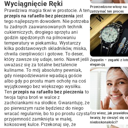
Twój Idealny Deser?
Wyciągnięcie Ręki
Przerzedzone włosy na 
Szybkość i Prostota: Przygotuj w Kilka
Prawdziwa magia tkwi w prostocie. A ten
zatrzymać ten proces
Chwil
przepis na rafaello bez pieczenia
jest
Niezapomniany Smak Bez Włączania
tego najlepszym dowodem. Nie potrzeba
Piekarnika
tu żadnych zaawansowanych technik
Niezbędne Składniki na Perfekcyjne
cukierniczych, drogiego sprzętu ani
Raffaello
godzin spędzonych na pilnowaniu
temperatury w piekarniku. Wystarczy
Lista Podstawowych Produktów
kilka podstawowych składników, miska,
Jak Wybrać Najlepsze Składniki?
chwila cierpliwości i gotowe. To deser,
Przepis Krok Po Kroku: Stwórz Magię
który zawsze się udaje, serio. Nawet jeśli
Zeppelin – zegarki z l
Raffaello
uważasz się za totalne beztalencie
elegancją
kulinarne. To mój absolutny pewniak,
Przygotowanie Kremowej Masy Kokosowej
gdy niespodziewanie wpadają goście
Formowanie Apetycznych Kulek z
albo gdy po prostu mam ochotę na coś
Migdałem
wyjątkowego bez większego wysiłku.
Schładzanie i Końcowa Dekoracja
Ten
przepis na rafaello bez pieczenia
to
Sekretne Triki i Wskazówki Mistrza
twoja tajna broń w walce z
Kuchni
zachciankami na słodkie. Gwarantuję, że
Jak Osiągnąć Idealną Konsystencję?
po pierwszym razie będziesz do niego
wracać regularnie, bo to po prostu czysta
Pomysły na Urozmaicenie Smaku Raffaello
Czy wiesz, jak prawidł
twarzy, by cieszyć się 
przyjemność zamknięta w małej,
Unikaj Typowych Błędów: Poradnik dla
niedoskonałości?
kokosowej kulce. Przekonaj się, że
Początkujących