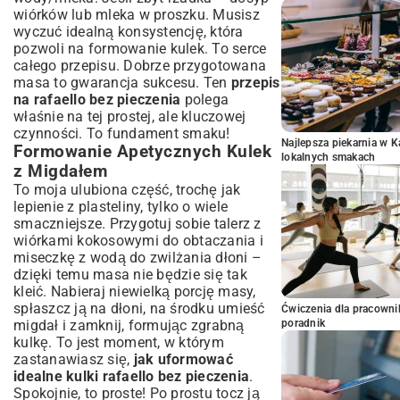
wiórków lub mleka w proszku. Musisz
wyczuć idealną konsystencję, która
pozwoli na formowanie kulek. To serce
całego przepisu. Dobrze przygotowana
masa to gwarancja sukcesu. Ten
przepis
na rafaello bez pieczenia
polega
właśnie na tej prostej, ale kluczowej
czynności. To fundament smaku!
Najlepsza piekarnia w 
Formowanie Apetycznych Kulek
lokalnych smakach
z Migdałem
To moja ulubiona część, trochę jak
lepienie z plasteliny, tylko o wiele
smaczniejsze. Przygotuj sobie talerz z
wiórkami kokosowymi do obtaczania i
miseczkę z wodą do zwilżania dłoni –
dzięki temu masa nie będzie się tak
kleić. Nabieraj niewielką porcję masy,
spłaszcz ją na dłoni, na środku umieść
Ćwiczenia dla pracown
migdał i zamknij, formując zgrabną
poradnik
kulkę. To jest moment, w którym
zastanawiasz się,
jak uformować
idealne kulki rafaello bez pieczenia
.
Spokojnie, to proste! Po prostu tocz ją