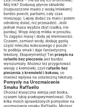
Zbyt mokra – nie da się ich uformować.
Mój trik? Dodawaj płynne składniki
(rozpuszczone masło z wodą/mlekiem)
bardzo powoli, partiami, cały czas
mieszając. Lepiej dodać za mało i potem
odrobinę dolać, niż przesadzić. Jeśli
jednak masa wyjdzie zbyt rzadka, nie
panikuj. Wsyp więcej mleka w proszku.
To zagęści masę i doda jej kremowości.
Czasem, zamiast wody, dodaję gęstą
część mleczka kokosowego z puszki –
to podbija smak i daje fantastyczną
teksturę. Eksperymentuj! Ten
przepis na
rafaello bez pieczenia
jest bardzo
wyrozumiały. Możesz też przygotować
wersję z kremówki, czyli
rafaello bez
pieczenia z kremówki i kokosu
, co
również wpływa na ostateczną teksturę.
Pomysły na Urozmaicenie
Smaku Raffaello
Chociaż klasyczna wersja jest boska,
czasem lubię poeksperymentować. Oto
kilka moich sprawdzonych pomysłów na
urozmaicenie smaku Raffaello. Możesz