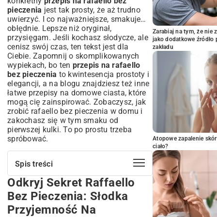
konkretny
przepis na rafaello bez
pieczenia
jest tak prosty, że aż trudno
uwierzyć. I co najważniejsze, smakuje…
obłędnie. Lepsze niż oryginał,
Zarabiaj na tym, że ni
przysięgam. Jeśli kochasz słodycze, ale
jako dodatkowe źródło 
cenisz swój czas, ten tekst jest dla
zakładu
Ciebie. Zapomnij o skomplikowanych
wypiekach, bo ten
przepis na rafaello
bez pieczenia
to kwintesencja prostoty i
elegancji, a na blogu znajdziesz też inne
łatwe przepisy na domowe ciasta
, które
mogą cię zainspirować. Zobaczysz, jak
zrobić rafaello bez pieczenia w domu i
zakochasz się w tym smaku od
pierwszej kulki. To po prostu trzeba
spróbować.
Atopowe zapalenie skór
ciało?
Spis treści
Odkryj Sekret Raffaello
Odkryj Sekret Raffaello Bez Pieczenia:
Słodka Przyjemność Na Wyciągnięcie
Bez Pieczenia: Słodka
Ręki
Przyjemność Na
Dlaczego Raffaello Bez Pieczenia To