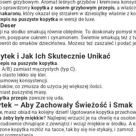
sosem grzybowym. Aromat leśnych grzybów i kremowa konsys
 to sprawdzony
kopytka z sosem grzybowym przepis
, a właśc
 makaronu
, który okazał się strzałem w dziesiątkę właśnie z k
zepis na puszyste kopytka
w wersji de luxe.
 Deser
i na słodko smakują równie obłędnie. To doskonały pomysł n
asłem, posypane cukrem i cynamonem. Świetnie smakują też z t
owrót do smaków dzieciństwa. Możesz też zaszaleć i podać 
ytek i Jak Ich Skutecznie Unikać
zepis na puszyste kopytka
.
A/B) zamiast mączystych (typ C).
iasto lekko się klei.
gumowej konsystencji.
ków, co zmusza do użycia jej większej ilości.
miast puszystej masy.
ytka przepis
zawsze się uda.
tek – Aby Zachowały Świeżość i Smak
acje, masz obiad na kolejny dzień! Ugotowane kopytka przecho
a żeby były miękkie
? Najlepiej wrzucić je na chwilę na osolo
 cudownie chrupiące z zewnątrz i wciąż miękkie w środku. A
c
one kopytka rozłóż na tacce, tak by się nie stykały, i zamroź
ez rozmrażania.