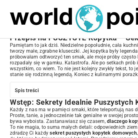
MARIUSZ ŁAMAGA
05.10.2025
SPORT
Przepis na PUSZYSTE Kopytka – Sekr
Pamiętam to jak dziś. Niedzielne popołudnie, cała kuchn
tworzy małe, zgrabne kluseczki. Jej kopytka były legenda
próbowałam odtworzyć ten smak, ale moje próby często k
rozpadały się w garnku. Katastrofa. Ale po setkach prób 
wszystkim, co wiem. To nie jest kolejny zwykły tekst, to 
stanie się rodzinną legendą. Koniec z kulinarnymi poraż
Spis treści
Wstęp: Sekrety Idealnie Puszystych
Wstęp: Sekrety Idealnie Puszystych Kopytek – Odkryj S
Klasyczny Przepis na Puszyste Kopytka – Instrukcja Kro
Każdy z nas ma w pamięci smaki, które teleportują nas 
Proste, tanie, a jednocześnie tak genialne w swojej pros
Lista Składników: Co Będzie Potrzebne do Kopytek?
bywa wyboista. Zastanawiasz się czasem,
dlaczego kop
Przygotowanie Ziemniaków – Fundament Puszystości
To nie magia, to suma małych detali: odpowiednich ziemni
Wyrabianie Ciasta – Klucz do Perfekcyjnej Konsystencji
zdradzę Ci każdy
sekret puszystych kopytek domowych
Formowanie i Gotowanie Kopytek – Praktyczne Porady