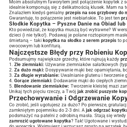
Moim absolutnym faworytem jest połączenie kopytek z 
idealnie komponują się z delikatnością klusek. Mam na
Znalazłem kiedyś genialny
przepis na sos grzybowy do
Gwarantuję, to połączenie jest niebiańskie. To jest ten
pr
Słodkie Kopytka – Pyszne Danie na Obiad lub
Kto powiedział, że kopytka muszą być wytrawne? W wersj
dzieci (i nie tylko!). Podawaj je polane roztopionym m
śmietaną – taki
kopytka na słodko z serem przepis
to p
owocowym lub konfiturą.
Najczęstsze Błędy przy Robieniu Kop
Podsumujmy największe grzechy, które rujnują każdy
pr
1.
Złe ziemniaki:
Używanie ziemniaków sałatkowych (typ 
2.
Za dużo mąki:
Dosypywanie mąki bez opamiętania, bo c
3.
Za długie wyrabianie:
Uwalnianie glutenu i tworzenie 
4.
Gorące ziemniaki:
Dodawanie mąki do ciepłych ziemnia
5.
Blendowanie ziemniaków:
Tworzenie kleistej mazi za
Unikaj tych pięciu rzeczy, a Twój
jak zrobić puszyste kop
Przechowywanie i Odgrzewanie Kopy
Co zrobić, jeśli ugotujesz za dużo? Po pierwsze, gratul
zamkniętym pojemniku do 2-3 dni. A
jak odgrzać kopytk
podsmażyć na patelni z odrobiną masła. Stają się wtedy
zamrozić ugotowane kopytka
? Tak! Ugotowane i wystudz
do woreczka. Wyjmujesz i wrzucasz prosto na wrzątek, b