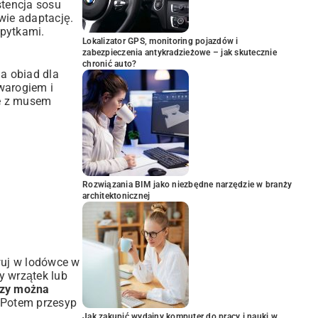
tencja sosu
iwie adaptację.
opytkami.
Lokalizator GPS, monitoring pojazdów i
zabezpieczenia antykradzieżowe – jak skutecznie
chronić auto?
a obiad dla
warogiem i
je z musem
Rozwiązania BIM jako niezbędne narzędzie w branży
architektonicznej
wuj w lodówce w
ny wrzątek lub
zy można
. Potem przesyp
Jak zakupić wydajny komputer do pracy i nauki w