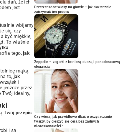
elu dań, że ich
odem jest
Przerzedzone włosy na głowie – jak skutecznie
zatrzymać ten proces
ntualnie wbijamy
e się, czy
a być miękkie,
ąd. To właśnie
ytka
zofia tego,
jak
Zeppelin – zegarki z lotniczą duszą i ponadczasową
elegancją
stolnicę mąką.
na to,
jak
wrzątek i
e jeszcze przez
 Twój idealny,
wki
osą Twój
przepis
Czy wiesz, jak prawidłowo dbać o oczyszczanie
twarzy, by cieszyć się cerą bez żadnych
niedoskonałości?
obi i są