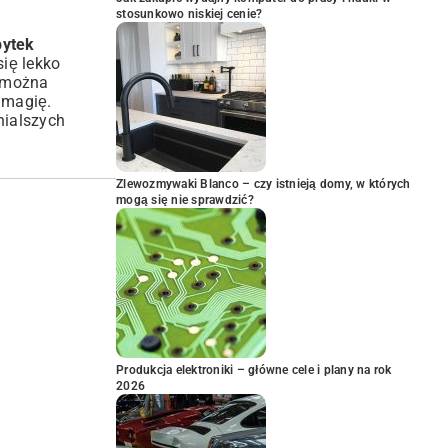
stosunkowo niskiej cenie?
pytek
ię lekko
w można
z magię.
nialszych
Zlewozmywaki Blanco – czy istnieją domy, w których
mogą się nie sprawdzić?
Produkcja elektroniki – główne cele i plany na rok
2026