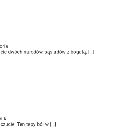
oria
arcie dwóch narodów, sąsiadów z bogatą, […]
nik
zucie. Ten tępy ból w […]