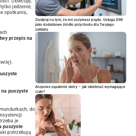
ości. Obiecuję,
tylko jedzenie;
e spotkania,
Zarabiaj na tym, że nie zużywasz prądu. Usługa DSR
jako dodatkowe źródło przychodu dla Twojego
zakładu
rech
atwy przepis na
wilę).
uszyste
Atopowe zapalenie skóry – jak okiełznać wymagające
e na puszyste
ciało?
w mundurkach, do
nsystencji
trzeba je
a puszyste
aki potrzebują