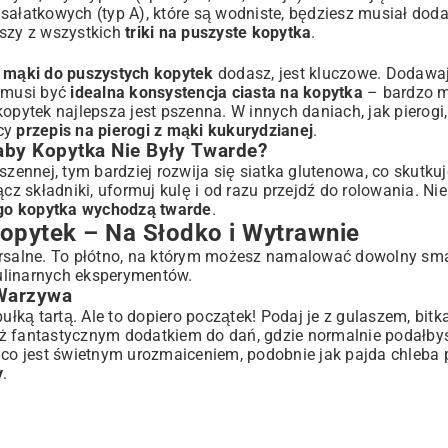
sałatkowych (typ A), które są wodniste, będziesz musiał doda
jszy z wszystkich
triki na puszyste kopytka
.
e mąki do puszystych kopytek
dodasz, jest kluczowe. Dodawaj
o musi być
idealna konsystencja ciasta na kopytka
– bardzo m
pytek najlepsza jest pszenna. W innych daniach, jak pierogi
ący
przepis na pierogi z mąki kukurydzianej
.
 aby Kopytka Nie Były Twarde?
szennej, tym bardziej rozwija się siatka glutenowa, co skutku
 składniki, uformuj kulę i od razu przejdź do rolowania. Ni
go kopytka wychodzą twarde
.
opytek – Na Słodko i Wytrawnie
wersalne. To płótno, na którym możesz namalować dowolny sm
ulinarnych eksperymentów.
 Warzywa
łką tartą. Ale to dopiero początek! Podaj je z gulaszem, bi
eż fantastycznym dodatkiem do dań, gdzie normalnie podałby
, co jest świetnym urozmaiceniem, podobnie jak pajda chleba
y
.