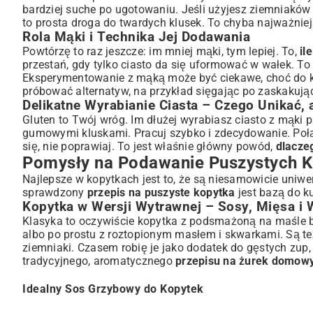
bardziej suche po ugotowaniu. Jeśli użyjesz ziemniaków 
to prosta droga do twardych klusek. To chyba najważnie
Rola Mąki i Technika Jej Dodawania
Powtórzę to raz jeszcze: im mniej mąki, tym lepiej. To,
il
przestań, gdy tylko ciasto da się uformować w wałek. T
Eksperymentowanie z mąką może być ciekawe, choć do ko
próbować alternatyw, na przykład sięgając po zaskakuj
Delikatne Wyrabianie Ciasta – Czego Unikać,
Gluten to Twój wróg. Im dłużej wyrabiasz ciasto z mąki p
gumowymi kluskami. Pracuj szybko i zdecydowanie. Połącz
się, nie poprawiaj. To jest właśnie główny powód,
dlacze
Pomysły na Podawanie Puszystych K
Najlepsze w kopytkach jest to, że są niesamowicie uni
sprawdzony
przepis na puszyste kopytka
jest bazą do k
Kopytka w Wersji Wytrawnej – Sosy, Mięsa i
Klasyka to oczywiście kopytka z podsmażoną na maśle bu
albo po prostu z roztopionym masłem i skwarkami. Są t
ziemniaki. Czasem robię je jako dodatek do gęstych zup
tradycyjnego, aromatycznego
przepisu na żurek domow
Idealny Sos Grzybowy do Kopytek