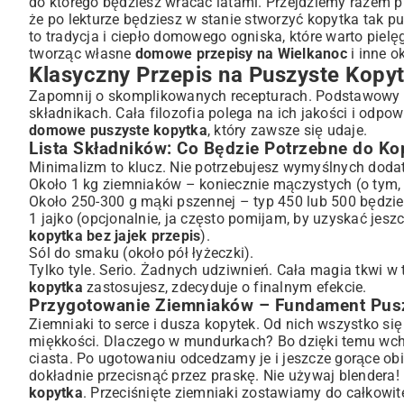
do którego będziesz wracać latami. Przejdziemy razem pr
że po lekturze będziesz w stanie stworzyć kopytka tak pus
Jak Uzyskać Niesamowitą Puszystość Kopytek? Sprawdz
to tradycja i ciepło domowego ogniska, które warto piel
Wybór Odpowiednich Ziemniaków – Jaka Odmiana Sprawdzi Si
tworząc własne
domowe przepisy na Wielkanoc
i inne o
Rola Mąki i Technika Jej Dodawania
Klasyczny Przepis na Puszyste Kopyt
Delikatne Wyrabianie Ciasta – Czego Unikać, aby Kopytka Nie
Zapomnij o skomplikowanych recepturach. Podstawowy
Pomysły na Podawanie Puszystych Kopytek – Na Słodko
składnikach. Cała filozofia polega na ich jakości i odp
Kopytka w Wersji Wytrawnej – Sosy, Mięsa i Warzywa
domowe puszyste kopytka
, który zawsze się udaje.
Lista Składników: Co Będzie Potrzebne do Ko
Słodkie Kopytka – Pyszne Danie na Obiad lub Deser
Minimalizm to klucz. Nie potrzebujesz wymyślnych doda
Najczęstsze Błędy przy Robieniu Kopytek i Jak Ich Skute
Około 1 kg ziemniaków – koniecznie mączystych (o tym
Przechowywanie i Odgrzewanie Kopytek – Aby Zachował
Około 250-300 g mąki pszennej – typ 450 lub 500 będzie i
Podsumowanie: Mistrzowskie Puszyste Kopytka w Twoje
1 jajko (opcjonalnie, ja często pomijam, by uzyskać jes
kopytka bez jajek przepis
).
Sól do smaku (około pół łyżeczki).
Tylko tyle. Serio. Żadnych udziwnień. Cała magia tkwi w 
kopytka
zastosujesz, zdecyduje o finalnym efekcie.
Przygotowanie Ziemniaków – Fundament Pus
Ziemniaki to serce i dusza kopytek. Od nich wszystko s
miękkości. Dlaczego w mundurkach? Bo dzięki temu wchło
ciasta. Po ugotowaniu odcedzamy je i jeszcze gorące obie
dokładnie przecisnąć przez praskę. Nie używaj blendera! 
kopytka
. Przeciśnięte ziemniaki zostawiamy do całkowit