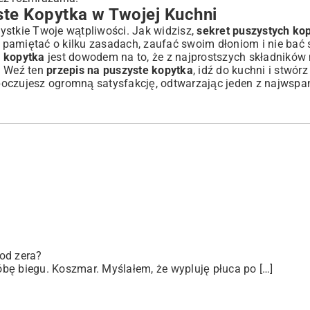
te Kopytka w Twojej Kuchni
ystkie Twoje wątpliwości. Jak widzisz,
sekret puszystych ko
 pamiętać o kilku zasadach, zaufać swoim dłoniom i nie bać s
 kopytka
jest dowodem na to, że z najprostszych składnikó
. Weź ten
przepis na puszyste kopytka
, idź do kuchni i stwór
poczujesz ogromną satysfakcję, odtwarzając jeden z najwspa
od zera?
bę biegu. Koszmar. Myślałem, że wypluję płuca po […]