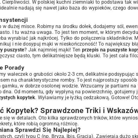
 Cierpliwości. W polskiej kuchni ziemniaki to podstawa tak wi
 idealnie nadają się nawet jako baza do wypieków, czego dow
nsystencji
ub w dużej misce. Robimy na środku dołek, dodajemy sól, ewe
asto. I tu ważna uwaga. To jest ten moment, w którym decyduj
ba wyrabiać jak najkrócej. Tylko do połączenia składników. M
anikuj i nie dosypuj mąki w nieskończoność! To największy bł
ły puszyste
? Jak najmniej mąki! Ten
przepis na puszyste kop
ysz ciasto, tym delikatniejsze będą kluski. To jest cała filo
e Porady
emy wałeczek o grubości około 2-3 cm, delikatnie podsypując 
sem na charakterystyczne romby. To jest najprostszy sposób 
garnku, w dobrze osolonej wodzie. Wrzucamy je partiami na 
do dna. Od momentu, gdy wypłyną na powierzchnię, gotujemy j
zystych kopytek
. Wyławiamy je łyżką cedzakową. Gotowe! Oto
ć Kopytek? Sprawdzone Triki i Wskazó
e się w detalach. Oto kilka sprawdzonych trików, które wyni
rety, które robią ogromną różnicę.
ana Sprawdzi Się Najlepiej?
, czyli typu C (np. Bryza, Ibis, Gracja). Zawierają dużo skr