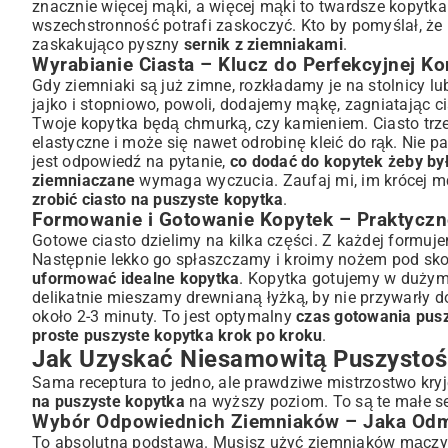
znacznie więcej mąki, a więcej mąki to twardsze kopytka.
wszechstronność potrafi zaskoczyć. Kto by pomyślał, że
zaskakująco pyszny
sernik z ziemniakami
.
Wyrabianie Ciasta – Klucz do Perfekcyjnej Ko
Gdy ziemniaki są już zimne, rozkładamy je na stolnicy l
jajko i stopniowo, powoli, dodajemy mąkę, zagniatając ci
Twoje kopytka będą chmurką, czy kamieniem. Ciasto trze
elastyczne i może się nawet odrobinę kleić do rąk. Nie p
jest odpowiedź na pytanie,
co dodać do kopytek żeby by
ziemniaczane
wymaga wyczucia. Zaufaj mi, im krócej męcz
zrobić ciasto na puszyste kopytka
.
Formowanie i Gotowanie Kopytek – Praktyczn
Gotowe ciasto dzielimy na kilka części. Z każdej formuj
Następnie lekko go spłaszczamy i kroimy nożem pod sko
uformować idealne kopytka
. Kopytka gotujemy w dużym 
delikatnie mieszamy drewnianą łyżką, by nie przywarły 
około 2-3 minuty. To jest optymalny
czas gotowania pus
proste puszyste kopytka krok po kroku
.
Jak Uzyskać Niesamowitą Puszystoś
Sama receptura to jedno, ale prawdziwe mistrzostwo kryj
na puszyste kopytka
na wyższy poziom. To są te małe sek
Wybór Odpowiednich Ziemniaków – Jaka Odmi
To absolutna podstawa. Musisz użyć ziemniaków mączystych