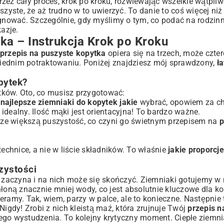
zez cały proces, krok po kroku, rozwiewając wszelkie wątpliw
zyste, że aż trudno w to uwierzyć. To danie to coś więcej niż 
one Triki i Wskazówki
ęgnować. Szczególnie, gdy myślimy o tym, co podać na rodzinn
ę Najlepiej?
kazje.
ka – Instrukcja Krok po Kroku
 Były Twarde?
przepis na puszyste kopytka
opiera się na trzech, może czte
 i Wytrawnie
owiednim potraktowaniu. Poniżej znajdziesz mój sprawdzony,
ł
pytek?
tków. Oto, co musisz przygotować:
cznie Unikać
,
najlepsze ziemniaki do kopytek jakie
wybrać, opowiem za ch
y Świeżość i Smak
dealny. Ilość mąki jest orientacyjna! To bardzo ważne.
j Kuchni
zcze większą puszystość, co czyni go świetnym przepisem na
p
technice, a nie w liście składników. To właśnie
jakie proporcj
zystości
ię zaczyna i na nich może się skończyć. Ziemniaki gotujemy 
ną znacznie mniej wody, co jest absolutnie kluczowe dla ko
ramy. Tak, wiem, parzy w palce, ale to konieczne. Następnie 
Nigdy! Zrobi z nich kleistą maź, która zrujnuje Twój
przepis n
ego wystudzenia. To kolejny krytyczny moment. Ciepłe ziemni