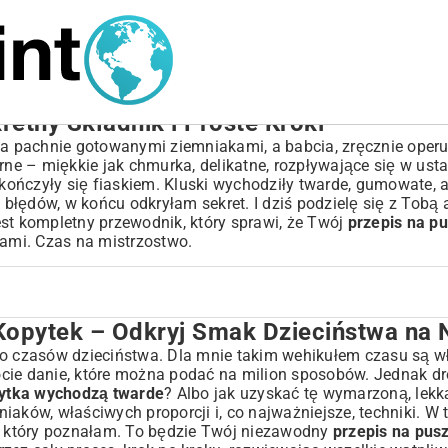
etny Składnik i Proste Kroki
ia pachnie gotowanymi ziemniakami, a babcia, zręcznie operuj
rne – miękkie jak chmurka, delikatne, rozpływające się w usta
ończyły się fiaskiem. Kluski wychodziły twarde, gumowate, al
i błędów, w końcu odkryłam sekret. I dziś podzielę się z Tobą 
jest kompletny przewodnik, który sprawi, że Twój
przepis na p
kami. Czas na mistrzostwo.
 Kopytek – Odkryj Smak Dzieciństwa na
mak Dzieciństwa na Nowo
k po Kroku
do czasów dzieciństwa. Dla mnie takim wehikułem czasu są w
tocie danie, które można podać na milion sposobów. Jednak dr
ytka wychodzą twarde
? Albo jak uzyskać tę wymarzoną, lekk
aków, właściwych proporcji i, co najważniejsze, techniki. W 
, który poznałam. To będzie Twój niezawodny
przepis na pus