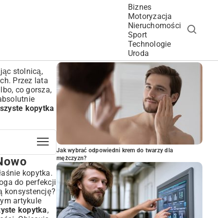
Biznes
Motoryzacja
Nieruchomości
Sport
Technologie
POPULARNE ARTYKUŁY
Uroda
ąc stolnicą,
ch. Przez lata
bo, co gorsza,
absolutnie
uszyste kopytka
Jak wybrać odpowiedni krem do twarzy dla
 Nowo
mężczyzn?
łaśnie kopytka.
oga do perfekcji
ą konsystencję?
tym artykule
zyste kopytka
,