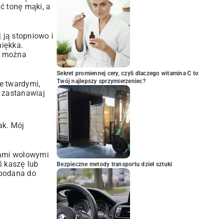
ć tonę mąki, a
 ją stopniowo i
iękka.
, można
Sekret promiennej cery, czyli dlaczego witamina C to
Twój najlepszy sprzymierzeniec?
je twardymi,
e zastanawiaj
ak. Mój
tkami wołowymi
ś kaszę lub
Bezpieczne metody transportu dzieł sztuki
 podana do