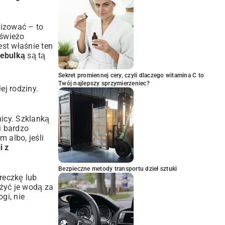
elizować – to
 świeżo
est właśnie ten
cebulką
są tą
Sekret promiennej cery, czyli dlaczego witamina C to
Twój najlepszy sprzymierzeniec?
ej rodziny.
nicy. Szklanką
i bardzo
m albo, jeśli
i z
Bezpieczne metody transportu dzieł sztuki
ereczkę lub
lżyć je wodą za
gi, nie