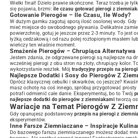
Wielki finał! Dzieło prawie skończone. Teraz trzeba je ty
się pojawia, brzmi:
ile czasu gotować pierogi z ziemnia
Gotowanie Pierogów – Ile Czasu, Ile Wody?
W dużym garnku zagotuj sporą ilość osolonej wody. Gdy 
mieć miejsce do swobodnego pływania. Delikatnie zamie
powierzchnię, gotuj je jeszcze przez 2-3 minuty. To jest 
łyżką cedzakową i od razu polej roztopionym masłem lub 
wieńczy ten właśnie moment.
Smażenie Pierogów – Chrupiąca Alternatywa
Jestem zdania, że odgrzewane pierogi są najlepsze na dru
wcześniej pierogi z obu stron na złoty, chrupiący kolor.
wykorzystanie resztek. Mój
tradycyjny przepis na pierog
Najlepsze Dodatki i Sosy do Pierogów Z Ziem
Oprócz klasycznej cebulki i skwarków, co jeszcze? Kwaśn
masz ochotę na coś innego, spróbuj przygotować prost
potrafi odmienić całe danie. Eksperymentuj, bo to Twój
p
najlepsze dodatki do pierogów z ziemniakami
tworzą os
Wariacje na Temat Pierogów Z Ziemn
Gdy opanujesz podstawowy
przepis na pierogi z ziemn
eksperymentów.
Inne Farsze Ziemniaczane – Inspiracje Kulina
Do bazowego farszu ziemniaczanego możesz dodać mnóstw