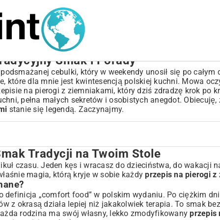
Tradycyjny Smak i Porady
podsmażanej cebulki, który w weekendy unosił się po całym 
e, które dla mnie jest kwintesencją polskiej kuchni. Mowa ocz
isie na pierogi z ziemniakami, który dziś zdradzę krok po kro
chni, pełna małych sekretów i osobistych anegdot. Obiecuję, 
mi
stanie się legendą. Zaczynajmy.
Smak Tradycji na Twoim Stole
woim Stole
hikuł czasu. Jeden kęs i wracasz do dzieciństwa, do wakacji n
właśnie magia, którą kryje w sobie każdy
przepis na pierogi 
hane?
 To definicja „comfort food” w polskim wydaniu. Po ciężkim d
gów z okrasą działa lepiej niż jakakolwiek terapia. To smak be
Każda rodzina ma swój własny, lekko zmodyfikowany
przepis 