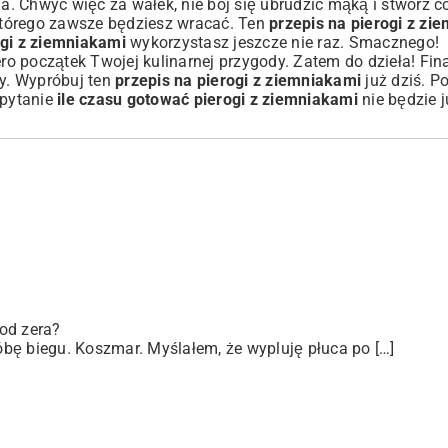
ia
. Chwyć więc za wałek, nie bój się ubrudzić mąką i stwórz 
tórego zawsze będziesz wracać. Ten
przepis na pierogi z zi
ogi z ziemniakami
wykorzystasz jeszcze nie raz. Smacznego!
ro początek Twojej kulinarnej przygody. Zatem do dzieła! Fina
zy. Wypróbuj ten
przepis na pierogi z ziemniakami
już dziś. 
 pytanie
ile czasu gotować pierogi z ziemniakami
nie będzie 
od zera?
bę biegu. Koszmar. Myślałem, że wypluję płuca po […]