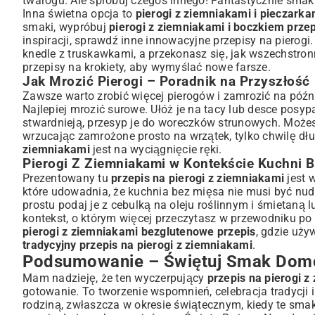
twarogu. Ale spróbuj czegoś innego! Fantastycznie sma
Inna świetna opcja to
pierogi z ziemniakami i pieczarka
smaki, wypróbuj
pierogi z ziemniakami i boczkiem przep
inspiracji, sprawdź inne
innowacyjne przepisy na pierogi
knedle z truskawkami
, a przekonasz się, jak wszechstro
przepisy na krokiety
, aby wymyślać nowe farsze.
Jak Mrozić Pierogi – Poradnik na Przyszłość
Zawsze warto zrobić więcej pierogów i zamrozić na późn
Najlepiej mrozić surowe. Ułóż je na tacy lub desce posy
stwardnieją, przesyp je do woreczków strunowych. Możesz
wrzucając zamrożone prosto na wrzątek, tylko chwilę dłu
ziemniakami
jest na wyciągnięcie ręki.
Pierogi Z Ziemniakami w Kontekście Kuchni 
Prezentowany tu
przepis na pierogi z ziemniakami
jest 
które udowadnia, że kuchnia bez mięsa nie musi być nudn
prostu podaj je z cebulką na oleju roślinnym i śmietaną
kontekst, o którym więcej przeczytasz w przewodniku po
pierogi z ziemniakami bezglutenowe przepis
, gdzie uży
tradycyjny przepis na pierogi z ziemniakami
.
Podsumowanie – Świętuj Smak Dom
Mam nadzieję, że ten wyczerpujący
przepis na pierogi 
gotowanie. To tworzenie wspomnień, celebracja tradycji i
rodziną, zwłaszcza w okresie świątecznym, kiedy te smak