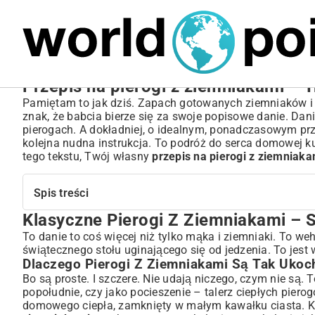
MARIUSZ ŁAMAGA
05.10.2025
SPORT
Przepis na pierogi z ziemniakami – 
Pamiętam to jak dziś. Zapach gotowanych ziemniaków i 
znak, że babcia bierze się za swoje popisowe danie. Dani
pierogach. A dokładniej, o idealnym, ponadczasowym przep
kolejna nudna instrukcja. To podróż do serca domowej ku
tego tekstu, Twój własny
przepis na pierogi z ziemniaka
Spis treści
Klasyczne Pierogi Z Ziemniakami – 
Klasyczne Pierogi Z Ziemniakami – Smak Tradycji na T
Dlaczego Pierogi Z Ziemniakami Są Tak Ukochane?
To danie to coś więcej niż tylko mąka i ziemniaki. To we
świątecznego stołu uginającego się od jedzenia. To jest 
Krótka Historia Polskich Pierogów
Dlaczego Pierogi Z Ziemniakami Są Tak Ukoc
Składniki na Idealne Pierogi – Co Będzie Ci Potzebne?
Bo są proste. I szczere. Nie udają niczego, czym nie są.
Na Ciasto – Podstawa Sukcesu
popołudnie, czy jako pocieszenie – talerz ciepłych piero
Na Farsz Z Ziemniaków – Serca Pierogów
domowego ciepła, zamknięty w małym kawałku ciasta. 