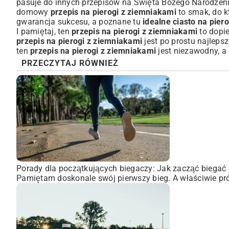
pasuje do innych
przepisów na Święta Bożego Narodzen
domowy
przepis na pierogi z ziemniakami
to smak, do k
gwarancja sukcesu, a poznane tu
idealne ciasto na pier
I pamiętaj, ten
przepis na pierogi z ziemniakami
to dopie
przepis na pierogi z ziemniakami
jest po prostu najleps
ten
przepis na pierogi z ziemniakami
jest niezawodny, a
PRZECZYTAJ RÓWNIEŻ
Porady dla początkujących biegaczy: Jak zacząć biegać 
Pamiętam doskonale swój pierwszy bieg. A właściwie pró