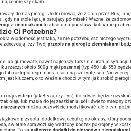
 najcenniejszy skarb.
owały do nas pierogi. Jedni mówią, że z Chin przez Ruś, inni,
i, gdy na stole ląduje parujący półmisek? Ważne, że zadomow
erogi z ziemniakami
to absolutna podstawa kulinarnego abec
tego Smaku
dzie Ci Potzebne?
ja
bra wiadomość jest taka, że nie potrzebujesz niczego wysz
ne zdecydują, czy Twój
przepis na pierogi z ziemniakami
będzi
rde lub gumowate, nawet najlepszy farsz nie uratuje sytuacji.
lku rzeczy: około 500g mąki pszennej (typ 450 lub 550 będzie
eju lub roztopionego masła i solidną szczyptę soli. Nic więcej.
zm jest kluczem, o to właśnie chodzi w tym, jak zrobić pierog
pu mączystego (jak Bryza czy Irys), bo łatwiej będzie uzyskać
e Porady
ek oleju lub masła do jej zeszklenia, sól i świeżo mielony cza
mniaczanych
można oczywiście modyfikować, ale o tym późnie
wiązkowo przygotuj dodatkową cebulkę do okrasy, którą pod
mięsa, świetnie sprawdzi się wędzony boczek pokrojony w kos
mietany. To są
najlepsze dodatki do pierogów z ziemniakami