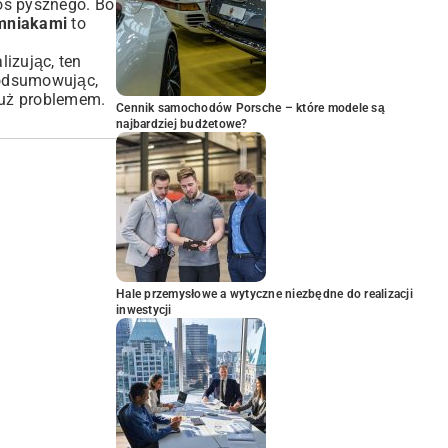
coś pysznego. Bo
emniakami
to
lizując, ten
Podsumowując,
już problemem.
Cennik samochodów Porsche – które modele są
najbardziej budżetowe?
Hale przemysłowe a wytyczne niezbędne do realizacji
inwestycji