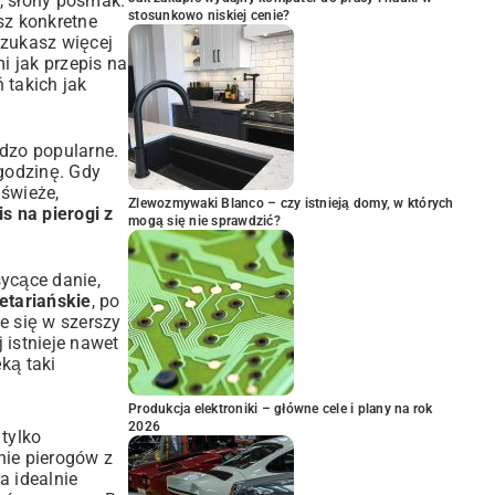
y, słony posmak.
stosunkowo niskiej cenie?
sz konkretne
szukasz więcej
mi jak
przepis na
 takich jak
rdzo popularne.
 godzinę. Gdy
 świeże,
Zlewozmywaki Blanco – czy istnieją domy, w których
s na pierogi z
mogą się nie sprawdzić?
sycące danie,
etariańskie
, po
e się w szerszy
j istnieje nawet
ką taki
Produkcja elektroniki – główne cele i plany na rok
2026
 tylko
nie pierogów z
a idealnie