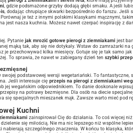
kują
pierogi z ziemniakami i serem feta
, które mają przyjemn
mi
, gdzie podsmażone grzyby dodają głębi smaku. A jeśli lubi
is
, dodając chrupiące skwarki bezpośrednio do farszu. Jeśli 
. Porównaj je też z innymi polskimi klasykami mącznymi, taki
nna jest nasza kuchnia. Możesz nawet czerpać inspirację z dań
iej. Pytanie
jak mrozić gotowe pierogi z ziemniakami
jest ba
panej mąką tak, aby się nie dotykały. Wstaw do zamrażarki na
 je przechowywać kilka miesięcy. Gotuje się je tak samo jak
żej. To sprawia, że nawet w zabiegany dzień ten
szybki przepi
Bezmięsnej
w swojej podstawowej wersji wegetariański. To fantastyczne, 
a. Jeśli interesuje cię
przepis na pierogi z ziemniakami weg
 lub jej wegańskim odpowiednikiem. To danie doskonale wpisuj
przepisy na potrawy bezmięsne
. Dla osób na diecie specjalne
wa się specjalnych mieszanek mąk. Zawsze warto mieć pod rę
owej Kuchni
z ziemniakami
zainspirował Cię do działania. To coś więcej niż
 dzielenie się miłością. Nie ma nic lepszego niż wspólne lepie
i nabierają szczególnego znaczenia. W końcu to klasyka, któr