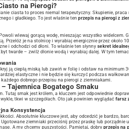
Ciasto na Pierogi?
ie ciasta to proces niemal terapeutyczny. Skupienie, praca r
nego i gładkiego. To jest właśnie ten
przepis na pierogi z z
. Powoli wlewaj gorącą wodę, mieszając wszystko widelcem. G
ką. Przełóż je na stolnicę i wyrabiaj energicznie przez około 1
czne i odchodzi od dłoni. To właśnie ten słynny
sekret idealne
 Zbyt twarde – zwilż dłonie wodą i wyrabiaj dalej. W tym temac
owania
zykryj ją ciepłą miską lub zawiń w folię i odstaw na minimum 
ardziej elastyczne i nie będzie się kurczyć podczas wałkowan
każdego dobrego przepisu na pierogi z ziemniakami.
w – Tajemnica Bogatego Smaku
 Tutaj smak jest królem, a kluczem jest odpowiednie doprawi
 zwykle, tkwi w szczegółach. Oto jak powinien wyglądać
farsz
yjna Konsystencja
kkości. Absolutnie kluczowe jest, aby odcedzić je bardzo, bar
y. Ugotowane ziemniaki przeciśnij przez praskę lub porządnie u
ę masę. A my chcemy puszystości. Pamiętaj, dobry
przepis na p