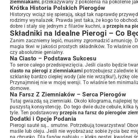
Dodatki i Opcje Podania
ziemniakami
, przekazywany z pokolenia na pokolenie jak
Krótka Historia Polskich Pierogów
Przepis Krok po Kroku – Jak Zrobić Ciasto na Pierogi?
Historycy wciąż się spierają, skąd tak naprawdę przywędr
Wyrabianie Ciasta – Sekrety Elastyczności
rodzimy wynalazek. Prawda jest taka, że kogo to obchodz
Odpoczynek Ciasta – Klucz do Łatwego Wałkowania
dobre i stały się jednym z filarów kuchni, a
przepis na pi
Przygotowanie Farszu Z Ziemniaków – Tajemnica Boga
Składniki na Idealne Pierogi – Co Bę
Gotowanie i Tłuczenie Ziemniaków – Perfekcyjna Konsystenc
Zanim zaczniemy lepić, musimy zgromadzić amunicję. Do
Doprawianie Farszu – Jak Wydobyć Najlepszy Smak?
magia tkwi w jakości prostych składników. To właśnie o
Klejenie Pierogów – Praktyczny Poradnik
czy absolutnie genialny.
Na Ciasto – Podstawa Sukcesu
Techniki Klejenia – Od Prostych do Zdobnych
To serce całego przedsięwzięcia. Jeśli ciasto będzie twa
Wskazówki dla Początkujących – Unikaj Typowych Błędów
ciasto na pierogi z ziemniakami
potrzebujesz zaledwie ki
Jak Gotować i Podawać Pierogi Z Ziemniakami?
szklankę bardzo ciepłej wody (ale nie wrzątku!), łyżkę ol
Gotowanie Pierogów – Ile Czasu, Ile Wody?
Przynajmniej nie w mojej wersji. To właśnie ten minimali
domowe.
Smażenie Pierogów – Chrupiąca Alternatywa
Na Farsz Z Ziemniaków – Serca Pierogów
Najlepsze Dodatki i Sosy do Pierogów Z Ziemniakami
Tutaj gwiazdą są ziemniaki. Około kilograma, najlepiej ty
Wariacje na Temat Pierogów Z Ziemniakami i Praktyczn
puszystą konsystencję. Do tego dwie duże cebule, kilka łyż
Inne Farsze Ziemniaczane – Inspiracje Kulinarne
tyle. Ten podstawowy
przepis na farsz do pierogów zie
Jak Mrozić Pierogi – Poradnik na Przyszłość
Dodatki i Opcje Podania
Pierogi Z Ziemniakami w Kontekście Kuchni Bezmięsnej
Pierogi sauté są… smutne. Potrzebują towarzystwa! Obo
maśle lub oleju. Jeśli nie wyobrażasz sobie życia bez 
Podsumowanie – Świętuj Smak Domowej Kuchni
na chrupko. Dla fanów nabiału – kleks gęstej, kwaśnej ś