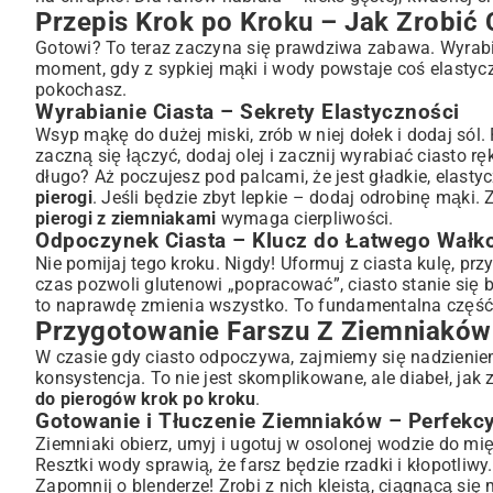
Przepis Krok po Kroku – Jak Zrobić 
Gotowi? To teraz zaczyna się prawdziwa zabawa. Wyrabian
moment, gdy z sypkiej mąki i wody powstaje coś elastycz
pokochasz.
Wyrabianie Ciasta – Sekrety Elastyczności
Wsyp mąkę do dużej miski, zrób w niej dołek i dodaj sól
zaczną się łączyć, dodaj olej i zacznij wyrabiać ciasto rę
długo? Aż poczujesz pod palcami, że jest gładkie, elasty
pierogi
. Jeśli będzie zbyt lepkie – dodaj odrobinę mąki.
pierogi z ziemniakami
wymaga cierpliwości.
Odpoczynek Ciasta – Klucz do Łatwego Wałk
Nie pomijaj tego kroku. Nigdy! Uformuj z ciasta kulę, pr
czas pozwoli glutenowi „popracować”, ciasto stanie się b
to naprawdę zmienia wszystko. To fundamentalna część 
Przygotowanie Farszu Z Ziemniakó
W czasie gdy ciasto odpoczywa, zajmiemy się nadzieniem.
konsystencja. To nie jest skomplikowane, ale diabeł, jak
do pierogów krok po kroku
.
Gotowanie i Tłuczenie Ziemniaków – Perfekc
Ziemniaki obierz, umyj i ugotuj w osolonej wodzie do mię
Resztki wody sprawią, że farsz będzie rzadki i kłopotliw
Zapomnij o blenderze! Zrobi z nich kleistą, ciągnącą si