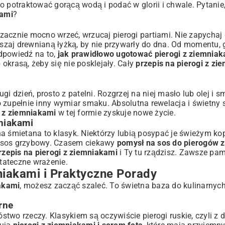
lko potraktować gorącą wodą i podać w glorii i chwale. Pytanie
kami
?
zacznie mocno wrzeć, wrzucaj pierogi partiami. Nie zapychaj
szaj drewnianą łyżką, by nie przywarły do dna. Od momentu,
odpowiedź na to,
jak prawidłowo ugotować pierogi z ziemniak
okrasą, żeby się nie posklejały. Cały
przepis na pierogi z zi
gi dzień, prosto z patelni. Rozgrzej na niej masło lub olej i
 To zupełnie inny wymiar smaku. Absolutna rewelacja i świetny
i z ziemniakami
w tej formie zyskuje nowe życie.
niakami
a śmietana to klasyk. Niektórzy lubią posypać je świeżym kop
y sos grzybowy. Czasem ciekawy
pomysł na sos do pierogów 
rzepis na pierogi z ziemniakami
i Ty tu rządzisz. Zawsze pami
tateczne wrażenie.
iakami i Praktyczne Porady
iakami
, możesz zacząć szaleć. To świetna baza do kulinarnyc
rne
o rzeczy. Klasykiem są oczywiście pierogi ruskie, czyli z 