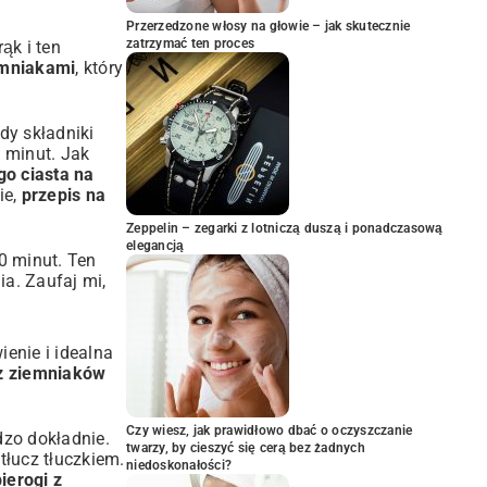
Przerzedzone włosy na głowie – jak skutecznie
zatrzymać ten proces
ąk i ten
iemniakami
, który
dy składniki
0 minut. Jak
go ciasta na
ie,
przepis na
Zeppelin – zegarki z lotniczą duszą i ponadczasową
elegancją
30 minut. Ten
ia. Zaufaj mi,
enie i idealna
 z ziemniaków
Czy wiesz, jak prawidłowo dbać o oczyszczanie
dzo dokładnie.
twarzy, by cieszyć się cerą bez żadnych
tłucz tłuczkiem.
niedoskonałości?
ierogi z