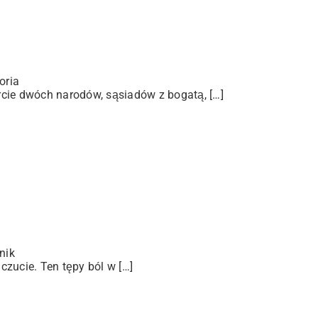
oria
arcie dwóch narodów, sąsiadów z bogatą, […]
nik
zucie. Ten tępy ból w […]