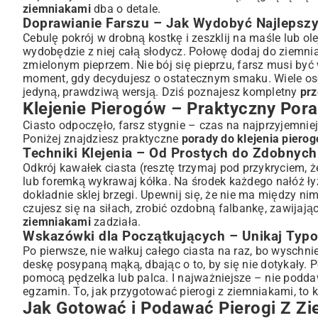
ziemniakami
dba o detale.
Doprawianie Farszu – Jak Wydobyć Najlepsz
Cebulę pokrój w drobną kostkę i zeszklij na maśle lub olej
wydobędzie z niej całą słodycz. Połowę dodaj do ziemnia
zmielonym pieprzem. Nie bój się pieprzu, farsz musi być wy
moment, gdy decydujesz o ostatecznym smaku. Wiele os
jedyną, prawdziwą wersją. Dziś poznajesz kompletny
prz
Klejenie Pierogów – Praktyczny Pora
Ciasto odpoczęło, farsz stygnie – czas na najprzyjemniej
Poniżej znajdziesz praktyczne
porady do klejenia piero
Techniki Klejenia – Od Prostych do Zdobnych
Odkrój kawałek ciasta (resztę trzymaj pod przykryciem, 
lub foremką wykrawaj kółka. Na środek każdego nałóż łyże
dokładnie sklej brzegi. Upewnij się, że nie ma między nim
czujesz się na siłach, zrobić ozdobną falbankę, zawijając
ziemniakami
zadziała.
Wskazówki dla Początkujących – Unikaj Typ
Po pierwsze, nie wałkuj całego ciasta na raz, bo wyschnie
deskę posypaną mąką, dbając o to, by się nie dotykały. Po 
pomocą pędzelka lub palca. I najważniejsze – nie poddawa
egzamin. To, jak przygotować pierogi z ziemniakami, to k
Jak Gotować i Podawać Pierogi Z Z