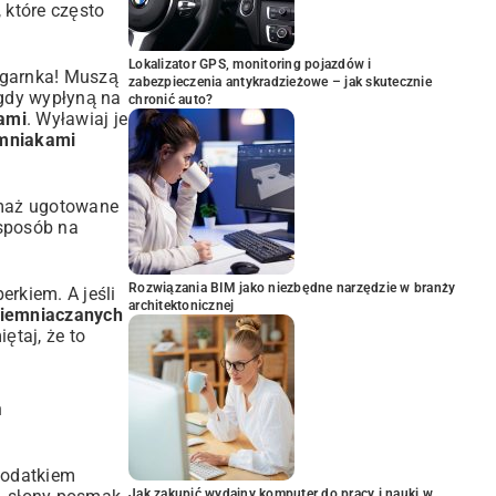
, które często
Lokalizator GPS, monitoring pojazdów i
 garnka! Muszą
zabezpieczenia antykradzieżowe – jak skutecznie
 gdy wypłyną na
chronić auto?
ami
. Wyławiaj je
emniakami
 smaż ugotowane
 sposób na
Rozwiązania BIM jako niezbędne narzędzie w branży
erkiem. A jeśli
architektonicznej
ziemniaczanych
ętaj, że to
h
dodatkiem
Jak zakupić wydajny komputer do pracy i nauki w