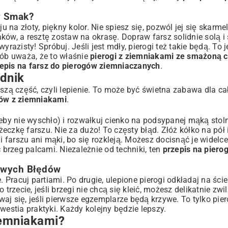
y Smak?
u na złoty, piękny kolor. Nie spiesz się, pozwól jej się skarm
ków, a resztę zostaw na okrasę. Dopraw farsz solidnie solą i
razisty! Spróbuj. Jeśli jest mdły, pierogi też takie będą. To j
ób uważa, że to właśnie
pierogi z ziemniakami ze smażoną 
epis na farsz do pierogów ziemniaczanych
.
dnik
szą część, czyli lepienie. To może być świetna zabawa dla cał
gów z ziemniakami
.
żeby nie wyschło) i rozwałkuj cienko na podsypanej mąką stol
czkę farszu. Nie za dużo! To częsty błąd. Złóż kółko na pół 
i farszu ani mąki, bo się rozkleją. Możesz docisnąć je widelce
 brzeg palcami. Niezależnie od techniki, ten
przepis na pierog
owych Błędów
. Pracuj partiami. Po drugie, ulepione pierogi odkładaj na ści
trzecie, jeśli brzegi nie chcą się kleić, możesz delikatnie zwi
j się, jeśli pierwsze egzemplarze będą krzywe. To tylko piero
westia praktyki. Każdy kolejny będzie lepszy.
iemniakami?