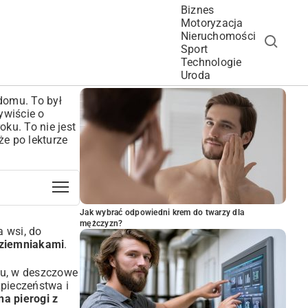
Biznes
Motoryzacja
Nieruchomości
Sport
Technologie
POPULARNE ARTYKUŁY
Uroda
domu. To był
ywiście o
ku. To nie jest
że po lekturze
Jak wybrać odpowiedni krem do twarzy dla
mężczyzn?
a wsi, do
z ziemniakami
.
niu, w deszczowe
zpieczeństwa i
na pierogi z