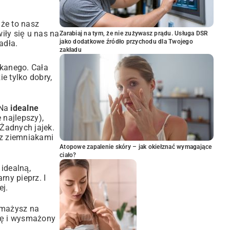
 że to nasz
iły się u nas na
Zarabiaj na tym, że nie zużywasz prądu. Usługa DSR
jako dodatkowe źródło przychodu dla Twojego
adła.
zakładu
ukanego. Cała
e tylko dobry,
 Na
idealne
 najlepszy),
 Żadnych jajek.
i z ziemniakami
Atopowe zapalenie skóry – jak okiełznać wymagające
ciało?
 idealną,
rny pieprz. I
j.
smażysz na
tkę i wysmażony
.