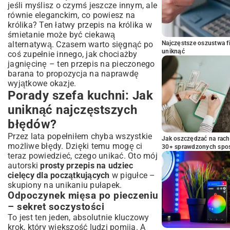
jeśli myślisz o czymś jeszcze innym, ale
równie eleganckim, co powiesz na
królika? Ten
łatwy przepis na królika w
śmietanie
może być ciekawą
alternatywą. Czasem warto sięgnąć po
Najczęstsze oszustwa f
uniknąć
coś zupełnie innego, jak chociażby
jagnięcinę – ten
przepis na pieczonego
barana
to propozycja na naprawdę
wyjątkowe okazje.
Porady szefa kuchni: Jak
uniknąć najczęstszych
błędów?
Przez lata popełniłem chyba wszystkie
Jak oszczędzać na rac
możliwe błędy. Dzięki temu mogę ci
30+ sprawdzonych sp
teraz powiedzieć, czego unikać. Oto mój
autorski
prosty przepis na udziec
cielęcy dla początkujących
w pigułce –
skupiony na unikaniu pułapek.
Odpoczynek mięsa po pieczeniu
– sekret soczystości
To jest ten jeden, absolutnie kluczowy
krok, który większość ludzi pomija. A