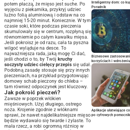
Inteligentny dom: co k
potem płaczą, że mięso jest suche. Po
Poradnik
wyjęciu z piekarnika, przykryj udziec
luźno folią aluminiową i odstaw na co
najmniej 15-20 minut. Koniecznie. W tym
czasie soki, które podczas pieczenia
skumulowały się w centrum, rozpłyną się
równomiernie po całym kawałku mięsa.
Jeśli pokroisz je od razu, cała ta pyszna
wilgoć wyląduje na desce. To
najważniejsza rada, jaką mogę Ci dać,
Biznesowe zastosowani
jeśli chodzi o to, by Twój
kruchy
korzyściach i wdrożeni
soczysty udziec cielęcy przepis
się udał.
Podobną zasadę stosuje się przy innych
pieczeniach, na przykład przygotowując
domowy schab pieczony do chleba
–
tam również odpoczynek jest kluczowy.
Jak pokroić pieczeń?
Zawsze w poprzek włókien
mięśniowych. Użyj długiego, ostrego
noża. Krojenie zgodnie z włóknami
Aplikacje ułatwiające c
sprawi, że nawet najdelikatniejsze mięso
po cyfrowych pomocni
będzie wydawało się twarde i żylaste. To
mała rzecz, a robi ogromną różnicę w