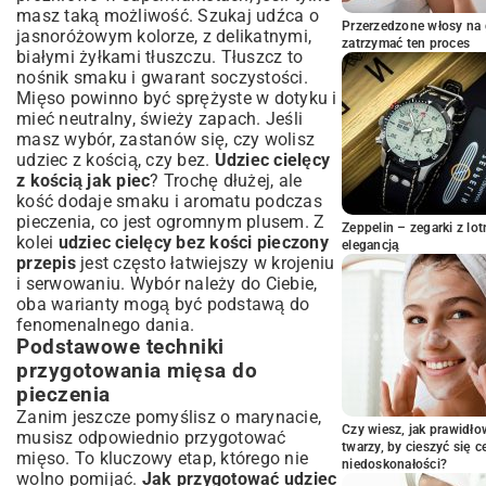
masz taką możliwość. Szukaj udźca o
Użycie termometru do mięsa – dlaczego to
Przerzedzone włosy na 
jasnoróżowym kolorze, z delikatnymi,
ważne?
zatrzymać ten proces
białymi żyłkami tłuszczu. Tłuszcz to
Dodatki i sosy idealne do pieczonego
nośnik smaku i gwarant soczystości.
udźca
Mięso powinno być sprężyste w dotyku i
Warzywa korzeniowe i ziemniaki pieczone z
mieć neutralny, świeży zapach. Jeśli
mięsem
masz wybór, zastanów się, czy wolisz
Proste sosy na bazie wywaru z pieczeni
udziec z kością, czy bez.
Udziec cielęcy
z kością jak piec
Kombinacje smakowe i sezonowe
? Trochę dłużej, ale
inspiracje
kość dodaje smaku i aromatu podczas
pieczenia, co jest ogromnym plusem. Z
Porady szefa kuchni: Jak uniknąć
Zeppelin – zegarki z l
kolei
udziec cielęcy bez kości pieczony
najczęstszych błędów?
elegancją
przepis
jest często łatwiejszy w krojeniu
Odpoczynek mięsa po pieczeniu – sekret
i serwowaniu. Wybór należy do Ciebie,
soczystości
oba warianty mogą być podstawą do
Jak pokroić pieczeń?
fenomenalnego dania.
Podsumowanie: Delektuj się domowym
Podstawowe techniki
arcydziełem
przygotowania mięsa do
pieczenia
Zanim jeszcze pomyślisz o marynacie,
Czy wiesz, jak prawidł
musisz odpowiednio przygotować
twarzy, by cieszyć się 
mięso. To kluczowy etap, którego nie
niedoskonałości?
wolno pomijać.
Jak przygotować udziec