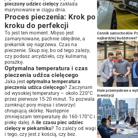
pieczony udziec cielęcy
zakłada
marynowanie w ciągu dnia.
Proces pieczenia: Krok po
kroku do perfekcji
To jest ten moment. Mięso jest
Cennik samochodów Por
zamarynowane, pachnie obłędnie, a
najbardziej budżetowe?
piekarnik się nagrzewa. Czas na
pieczenie. Skup się, bo od tego zależy,
czy podasz arcydzieło, czy kulinarną
porażkę.
Optymalna temperatura i czas
pieczenia udźca cielęcego
Jaka jest
optymalna temperatura
pieczenia udźca cielęcego
? Zaczynam
Hale przemysłowe a wyt
od wysokiej temperatury – około 220°C
inwestycji
przez pierwsze 15-20 minut. To pozwala
zamknąć pory mięsa i stworzyć
chrupiącą skórkę. Następnie
zmniejszam temperaturę do 160-170°C i
piekę dalej. A
ile czasu piec udziec
cielęcy w piekarniku
? To zależy od wagi
i tego, czy jest z kością, czy bez.