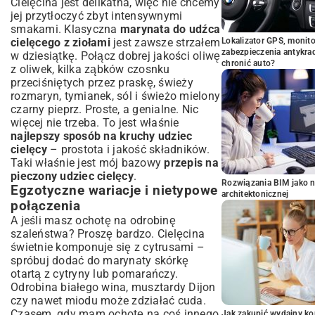
Cielęcina jest delikatna, więc nie chcemy
jej przytłoczyć zbyt intensywnymi
smakami. Klasyczna
marynata do udźca
cielęcego z ziołami
jest zawsze strzałem
Lokalizator GPS, monito
zabezpieczenia antykra
w dziesiątkę. Połącz dobrej jakości oliwę
chronić auto?
z oliwek, kilka ząbków czosnku
przeciśniętych przez praskę, świeży
rozmaryn, tymianek, sól i świeżo mielony
czarny pieprz. Proste, a genialne. Nic
więcej nie trzeba. To jest właśnie
najlepszy sposób na kruchy udziec
cielęcy
– prostota i jakość składników.
Taki właśnie jest mój bazowy
przepis na
pieczony udziec cielęcy
.
Rozwiązania BIM jako n
Egzotyczne wariacje i nietypowe
architektonicznej
połączenia
A jeśli masz ochotę na odrobinę
szaleństwa? Proszę bardzo. Cielęcina
świetnie komponuje się z cytrusami –
spróbuj dodać do marynaty skórkę
otartą z cytryny lub pomarańczy.
Odrobina białego wina, musztardy Dijon
czy nawet miodu może zdziałać cuda.
Czasem, gdy mam ochotę na coś innego
Jak zakupić wydajny ko