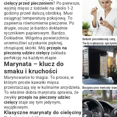
cielęcy przed pieczeniem
? Po pierwsze,
wyjmij mięso z lodówki na około 1-2
godziny przed dalszą obróbką. Musi
osiągnąć temperaturę pokojową. To
zapewnia równomierne pieczenie. Po
drugie, osusz je bardzo dokładnie
ręcznikiem papierowym. Bardzo.
Dokładnie. Wilgotna powierzchnia
Sekret promiennej cery,
uniemożliwi uzyskanie pięknej,
Twój najlepszy sprzymi
chrupiącej skórki. Mój
przepis na
pieczony udziec cielęcy
zakłada
perfekcję na każdym etapie.
Marynata – klucz do
smaku i kruchości
Marynowanie to magia. To proces, w
którym proste kawałki mięsa
przeistaczają się w kulinarne arcydzieła.
Bezpieczne metody trans
To właśnie dobra marynata sprawia, że
zwykły
przepis na pieczony udziec
cielęcy
staje się tym jedynym,
wyjątkowym.
Klasyczne marynaty do cielęciny