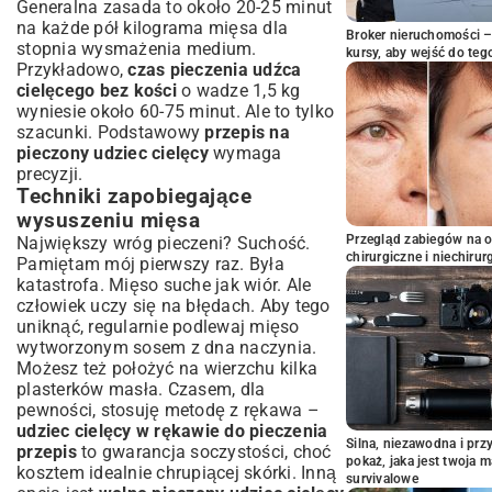
Generalna zasada to około 20-25 minut
na każde pół kilograma mięsa dla
Broker nieruchomości – 
stopnia wysmażenia medium.
kursy, aby wejść do teg
Przykładowo,
czas pieczenia udźca
cielęcego bez kości
o wadze 1,5 kg
wyniesie około 60-75 minut. Ale to tylko
szacunki. Podstawowy
przepis na
pieczony udziec cielęcy
wymaga
precyzji.
Techniki zapobiegające
wysuszeniu mięsa
Przegląd zabiegów na 
Największy wróg pieczeni? Suchość.
chirurgiczne i niechirur
Pamiętam mój pierwszy raz. Była
katastrofa. Mięso suche jak wiór. Ale
człowiek uczy się na błędach. Aby tego
uniknąć, regularnie podlewaj mięso
wytworzonym sosem z dna naczynia.
Możesz też położyć na wierzchu kilka
plasterków masła. Czasem, dla
pewności, stosuję metodę z rękawa –
udziec cielęcy w rękawie do pieczenia
Silna, niezawodna i pr
przepis
to gwarancja soczystości, choć
pokaż, jaka jest twoja 
kosztem idealnie chrupiącej skórki. Inną
survivalowe