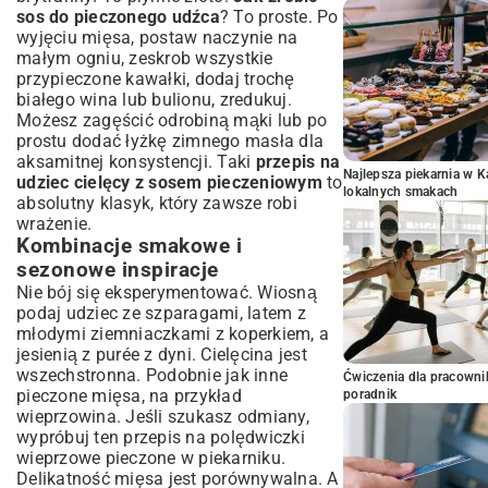
sos do pieczonego udźca
? To proste. Po
wyjęciu mięsa, postaw naczynie na
małym ogniu, zeskrob wszystkie
przypieczone kawałki, dodaj trochę
białego wina lub bulionu, zredukuj.
Możesz zagęścić odrobiną mąki lub po
prostu dodać łyżkę zimnego masła dla
aksamitnej konsystencji. Taki
przepis na
Najlepsza piekarnia w 
udziec cielęcy z sosem pieczeniowym
to
lokalnych smakach
absolutny klasyk, który zawsze robi
wrażenie.
Kombinacje smakowe i
sezonowe inspiracje
Nie bój się eksperymentować. Wiosną
podaj udziec ze szparagami, latem z
młodymi ziemniaczkami z koperkiem, a
jesienią z purée z dyni. Cielęcina jest
wszechstronna. Podobnie jak inne
Ćwiczenia dla pracown
pieczone mięsa, na przykład
poradnik
wieprzowina. Jeśli szukasz odmiany,
wypróbuj ten
przepis na polędwiczki
wieprzowe pieczone w piekarniku
.
Delikatność mięsa jest porównywalna. A