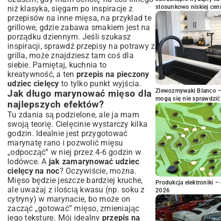
stosunkowo niskiej cen
niż klasyka, sięgam po inspiracje z
przepisów na inne mięsa, na przykład te
grillowe, gdzie zabawa smakiem jest na
porządku dziennym. Jeśli szukasz
inspiracji, sprawdź
przepisy na potrawy z
grilla
, może znajdziesz tam coś dla
siebie. Pamiętaj, kuchnia to
kreatywność, a ten
przepis na pieczony
udziec cielęcy
to tylko punkt wyjścia.
Zlewozmywaki Blanco – 
Jak długo marynować mięso dla
mogą się nie sprawdzić
najlepszych efektów?
Tu zdania są podzielone, ale ja mam
swoją teorię. Cielęcinie wystarczy kilka
godzin. Idealnie jest przygotować
marynatę rano i pozwolić mięsu
„odpocząć” w niej przez 4-6 godzin w
lodówce. A
jak zamarynować udziec
cielęcy na noc
? Oczywiście, można.
Mięso będzie jeszcze bardziej kruche,
Produkcja elektroniki – 
ale uważaj z ilością kwasu (np. soku z
2026
cytryny) w marynacie, bo może on
zacząć „gotować” mięso, zmieniając
jego teksturę. Mój idealny
przepis na