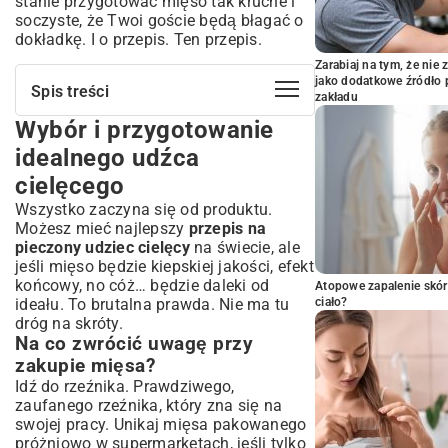
stanie przygotować mięso tak kruche i
soczyste, że Twoi goście będą błagać o
dokładkę. I o przepis. Ten przepis.
Zarabiaj na tym, że ni
jako dodatkowe źródło 
Spis treści
zakładu
Wybór i przygotowanie
Wybór i przygotowanie idealnego udźca
cielęcego
idealnego udźca
Na co zwrócić uwagę przy zakupie mięsa?
cielęcego
Podstawowe techniki przygotowania
Wszystko zaczyna się od produktu.
mięsa do pieczenia
Możesz mieć najlepszy
przepis na
Marynata – klucz do smaku i kruchości
pieczony udziec cielęcy
na świecie, ale
Klasyczne marynaty do cielęciny
jeśli mięso będzie kiepskiej jakości, efekt
Egzotyczne wariacje i nietypowe
końcowy, no cóż… będzie daleki od
Atopowe zapalenie skór
połączenia
ideału. To brutalna prawda. Nie ma tu
ciało?
Jak długo marynować mięso dla
dróg na skróty.
najlepszych efektów?
Na co zwrócić uwagę przy
Proces pieczenia: Krok po kroku do
zakupie mięsa?
perfekcji
Idź do rzeźnika. Prawdziwego,
Optymalna temperatura i czas pieczenia
zaufanego rzeźnika, który zna się na
udźca cielęcego
swojej pracy. Unikaj mięsa pakowanego
próżniowo w supermarketach, jeśli tylko
Techniki zapobiegające wysuszeniu mięsa