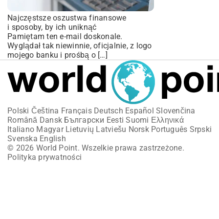
Najczęstsze oszustwa finansowe
i sposoby, by ich uniknąć
Pamiętam ten e-mail doskonale.
Wyglądał tak niewinnie, oficjalnie, z logo
mojego banku i prośbą o […]
Polski
Čeština
Français
Deutsch
Español
Slovenčina
Română
Dansk
Български
Eesti
Suomi
Ελληνικά
Italiano
Magyar
Lietuvių
Latviešu
Norsk
Português
Srpski
Svenska
English
© 2026 World Point. Wszelkie prawa zastrzeżone.
Polityka prywatności