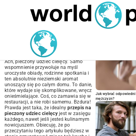
MARIUSZ ŁAMAGA
05.10.2025
BIZNES
POPULARNE A
Przepis na pieczony
udziec cielęcy – soczysty
i kruchy jak nigdy dotąd
Ach, pieczony udziec cielęcy. Samo
wspomnienie przywołuje na myśl
uroczyste obiady, rodzinne spotkania i
ten absolutnie nieziemski aromat
unoszący się po całym domu. To danie,
które wydaje się skomplikowane, wręcz
Jak wybrać odpowiedni 
onieśmielające. Coś, co zamawia się w
mężczyzn?
restauracji, a nie robi samemu. Bzdura!
Prawda jest taka, że idealny
przepis na
pieczony udziec cielęcy
jest w zasięgu
każdego, nawet jeśli jesteś kulinarnym
nowicjuszem. Obiecuję, że po
przeczytaniu tego artykułu będziesz w