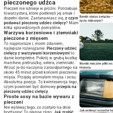
pieczonego udźca
Pieczeń nie istnieje w próżni. Potrzebuje
towarzystwa, które podkreśli jej smak i
Bambi status związku 
dopełni danie. Zastanawiasz się,
z czym
życiu miłosnym?
podawać pieczony udziec cielęcy
? Mam
kilka sprawdzonych pomysłów.
Warzywa korzeniowe i ziemniaki
pieczone z mięsem
To najprostsze i, moim zdaniem,
najlepsze rozwiązanie.
Pieczony udziec
cielęcy z warzywami korzeniowymi
to
danie kompletne. Pokrój w grubą kostkę
marchew, pietruszkę, selera, ziemniaki.
Wyniki meczów piłki noż
Wrzuć je do naczynia żaroodpornego na
Historia
około 45 minut przed końcem pieczenia
mięsa. Przejdą aromatem mięsa i sosu.
Absolutna poezja. To kwintesencja tego,
czym powinien być domowy
przepis na
pieczony udziec cielęcy
.
Proste sosy na bazie wywaru z
pieczeni
Nie wylewaj tego, co zostało na dnie
Jak uniknąć oszustw h
brytfanny! To płynne złoto.
Jak zrobić