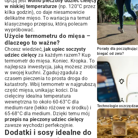
opcją jest
wolno pieczony udziec cielęcy
w niskiej temperaturze
(np. 120°C przez
kilka godzin), co daje niesamowicie
delikatne mięso. To wariacja na temat
klasycznego przepisu, którą polecam
wypróbować.
Użycie termometru do mięsa –
dlaczego to ważne?
Chcesz wiedzieć,
jak upiec soczysty
Porady dla początkując
biegać od zera?
udziec cielęcy
za każdym razem? Kup
termometr do mięsa. Koniec. Kropka. To
najlepsza inwestycja, jaką możesz zrobić
w swojej kuchni. Zgaduj-zgadula z
czasem pieczenia to prosta droga do
katastrofy. Wbij termometr w najgrubszą
część mięsa, unikając kości. Dla
cielęciny idealna temperatura
wewnętrzna to około 60-63°C dla
Technologie oszczędzan
medium-rare (lekko różowe w środku) i
65-68°C dla medium. Dzięki temu mój
przepis na pieczony udziec cielęcy
zawsze wychodzi perfekcyjnie.
Dodatki i sosy idealne do