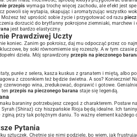
nie przepis
wymaga trochę więcej zachodu, ale efekt jest spe
cz powoli się wytapia, skapując i aromatyzując wszystko wok
m. Możesz też uprościć sobie życie i przygotować od razu
piecz
zenia dorzucić do brytfanny pokrojone ziemniaki, marchew i 
rana
jest bardzo elastyczny.
ie Prawdziwej Uczty
o nie koniec. Zanim go pokroisz, daj mu odpocząć przez co naj
 kluczowe, by soki równomiernie się rozeszły. A w tym czasie 
 dopełni dzieła. Mój sprawdzony
przepis na pieczonego baran
taty, purée z selera, kasza kuskus z granatem i miętą, albo po
agowa z czosnkiem też będzie świetna. A sos? Koniecznie! N
chę czerwonego wina, zredukować, doprawić i gotowe. Genialnie
e ten
przepis na pieczonego barana
staje się legendą.
ana
 smaku baraniny potrzebujesz czegoś z charakterem. Postaw n
Syrah (Shiraz) czy hiszpańskie Rioja będą idealne. Ich taniny
 – zginą przy tak potężnym daniu. To ważny element każdego
sze Pytania
u sztuczek. Chętnie się nimi podzielę, bo wiem, jak frustrują