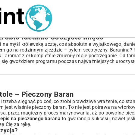
Zrobić Idealnie Soczyste Mięso
 na myśl królewską ucztę, coś absolutnie wyjątkowego, danie
em go na rodzinnym zjeździe – byłem sceptyczny. Baranina? P
i aromat ziół kompletnie zmieniły moje postrzeganie. Od tam
 się gwoździem programu podczas najważniejszych uroczystoś
tole – Pieczony Baran
ran
rzeba sięgnąć po coś, co zrobi prawdziwe wrażenie, co stan
 jest właśnie pieczony baran. To nie jest potrawa na wtorko
ięsa, przez magiczny proces marynowania, aż po powolne piecz
zepis na pieczonego barana
to gwarancja sukcesu, nawet jeśli
ę Cię za rękę.
zycja?