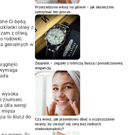
Przerzedzone włosy na głowie – jak skutecznie
zatrzymać ten proces
ebne Ci będą
zklanki oliwy z
szam z oliwą,
o lodówki.
na genialnych w
Zeppelin – zegarki z lotniczą duszą i ponadczasową
siągnęło
elegancją
 wymaga
łada
rw wysoka
e zrumieni.
 (dla wersji
a mięsa
ca to klucz do
Czy wiesz, jak prawidłowo dbać o oczyszczanie
twarzy, by cieszyć się cerą bez żadnych
niedoskonałości?
 na rożnie. To