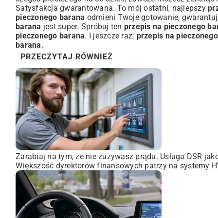
Satysfakcja gwarantowana. To mój ostatni, najlepszy
pr
pieczonego barana
odmieni Twoje gotowanie, gwarantuj
barana
jest super. Spróbuj ten
przepis na pieczonego ba
pieczonego barana
. I jeszcze raz:
przepis na pieczoneg
barana
.
PRZECZYTAJ RÓWNIEŻ
Zarabiaj na tym, że nie zużywasz prądu. Usługa DSR ja
Większość dyrektorów finansowych patrzy na systemy HVA