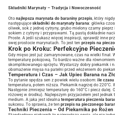
Składniki Marynaty – Tradycja i Nowoczesność
Oto
najlepsza marynata do baraniny przepis
, który nigd
następujące
składniki do marynaty barana
: główka czos
oliwek, sok z jednej cytryny, grubo mielony czarny piepr
sokiem z cytryny i przyprawami. Tą pastą dokładnie na
Proste. A jeśli szukasz więcej inspiracji, sprawdź inne
swej prostocie marynatach. To jest ten
przepis na piecz
Krok po Kroku: Perfekcyjne Pieczeni
Gdy mięso jest już zamarynowane, czas na wielki finał. 
temperaturę pokojową. To bardzo ważne dla równomiern
skomplikowanego sprzętu. Wystarczy dobry piekarnik i 
obsmażenie mięsa na patelni przed włożeniem do piekar
Temperatura i Czas – Jak Upiec Barana na Zł
To pytanie spędza sen z powiek wielu osobom:
ile czasu
temperatura, potem niższa. Piekarnik nagrzej do 220°C. 
Następnie zmniejsz temperaturę do 160°C i piecz dalej. 
różowej w środku). Najlepszym przyjacielem jest jednak 
medium. A jaka jest idealna
temperatura pieczenia bara
sukcesu. To sprawia, że ten
przepis na pieczonego bara
Techniki Pieczenia – Od Piekarnika po Rożen
Standardowy piekarnik to najprostsza opcja, ale nie jed