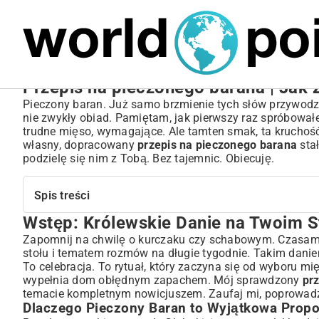
MARIUSZ ŁAMAGA
05.10.2025
BIZNES
Przepis na pieczonego barana | Jak 
Pieczony baran. Już samo brzmienie tych słów przywodzi
nie zwykły obiad. Pamiętam, jak pierwszy raz spróbował
trudne mięso, wymagające. Ale tamten smak, ta kruchość 
własny, dopracowany
przepis na pieczonego barana
stał
podzielę się nim z Tobą. Bez tajemnic. Obiecuję.
Spis treści
Wstęp: Królewskie Danie na Twoim S
Wstęp: Królewskie Danie na Twoim Stole – Pieczony Ba
Dlaczego Pieczony Baran to Wyjątkowa Propozycja?
Zapomnij na chwilę o kurczaku czy schabowym. Czasami t
stołu i tematem rozmów na długie tygodnie. Takim daniem
Sekret Idealnego Wyboru i Przygotowania Mięsa
To celebracja. To rytuał, który zaczyna się od wyboru m
Jak Wybrać Najlepszą Część Barana?
wypełnia dom obłędnym zapachem. Mój sprawdzony
pr
Marynowanie – Klucz do Niezapomnianego Smaku
temacie kompletnym nowicjuszem. Zaufaj mi, poprowadz
Krok po Kroku: Perfekcyjne Pieczenie Barana
Dlaczego Pieczony Baran to Wyjątkowa Propo