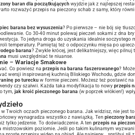
czony baran dla początkujących
wyjdzie jak z najlepszej restau
rto rozważyć przepis na pieczony schab z sarny, który równi
upiec barana bez wysuszenia
? Po pierwsze – nie bój się tłus
podlewanie. Co 30-40 minut polewaj pieczeń sokami z dna bry
nwestycja. To jedyna droga do uzyskania idealnie soczystego 
troli temperatury. Pamiętaj też o odpoczynku mięsa po upiecz
młodego barana
? Zwykle krócej, jest delikatniejszy, więc pilnu
ana
musi uwzględniać te niuanse.
onie – Wariacje Smakowe
wać. Co powiesz na
przepis na barana faszerowanego
? Może
ać wersji inspirowanej kuchnią Bliskiego Wschodu, gdzie do
raninę po turecku
w formie pieczeni. Możesz też postawić na 
awendy czy szałwii. Każda taka modyfikacja to nowy
przepis 
o tym,
jak kroić pieczonego barana
(w poprzek włókien!) wpł
ydzieło
w Twoich oczach pieczonego barana. Jak widzisz, nie jest to
kt końcowy wynagradza wszystko z nawiązką. Ten
pieczony bar
iż tylko jedzenie. To doświadczenie. A ten
przepis na pieczo
a mistrzowskim poziomie. Jeśli po takim kulinarnym wyzwan
 proste przepisy wideo na obiad. Ale najpierw… spróbuj sił z