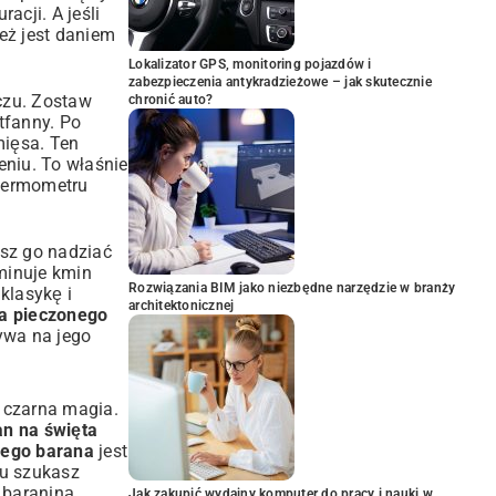
racji. A jeśli
eż jest daniem
Lokalizator GPS, monitoring pojazdów i
zabezpieczenia antykradzieżowe – jak skutecznie
zczu. Zostaw
chronić auto?
tfanny. Po
mięsa. Ten
eniu. To właśnie
j termometru
sz go nadziać
minuje kmin
Rozwiązania BIM jako niezbędne narzędzie w branży
klasykę i
architektonicznej
na pieczonego
ywa na jego
 czarna magia.
an na święta
nego barana
jest
iu szukasz
 baraniną.
Jak zakupić wydajny komputer do pracy i nauki w