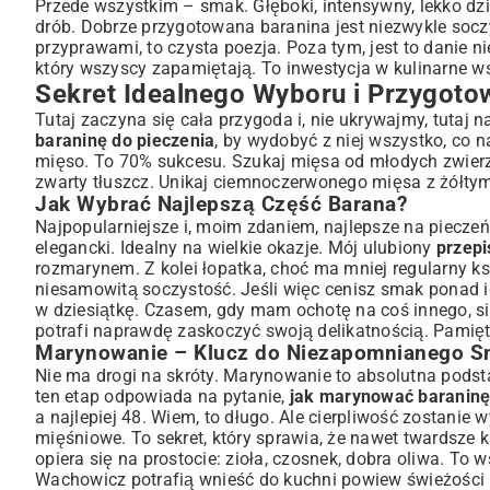
Temperatura i Czas – Jak Upiec Barana na Złoto?
Przede wszystkim – smak. Głęboki, intensywny, lekko dzik
drób. Dobrze przygotowana baranina jest niezwykle soczys
Techniki Pieczenia – Od Piekarnika po Rożen
przyprawami, to czysta poezja. Poza tym, jest to danie ni
Dodatki i Serwowanie – Komponowanie Prawdziwej Ucz
który wszyscy zapamiętają. To inwestycja w kulinarne 
Idealne Dodatki Warzywne i Sosy
Sekret Idealnego Wyboru i Przygoto
Propozycje Win i Napojów do Pieczonego Barana
Tutaj zaczyna się cała przygoda i, nie ukrywajmy, tutaj n
Wskazówki Mistrza Kuchni i Najczęstsze Pytania
baraninę do pieczenia
, by wydobyć z niej wszystko, co 
Jak Uniknąć Wysuszenia Mięsa?
mięso. To 70% sukcesu. Szukaj mięsa od młodych zwierząt
zwarty tłuszcz. Unikaj ciemnoczerwonego mięsa z żółty
Przepis na Pieczonego Barana w Nowej Odsłonie – Wariacje
Jak Wybrać Najlepszą Część Barana?
Podsumowanie: Twoje Kulinarne Arcydzieło
Najpopularniejsze i, moim zdaniem, najlepsze na pieczeń s
elegancki. Idealny na wielkie okazje. Mój ulubiony
przepi
rozmarynem. Z kolei łopatka, choć ma mniej regularny ksz
niesamowitą soczystość. Jeśli więc cenisz smak ponad 
w dziesiątkę. Czasem, gdy mam ochotę na coś innego, si
potrafi naprawdę zaskoczyć swoją delikatnością. Pamiętaj,
Marynowanie – Klucz do Niezapomnianego 
Nie ma drogi na skróty. Marynowanie to absolutna podsta
ten etap odpowiada na pytanie,
jak marynować baraninę
a najlepiej 48. Wiem, to długo. Ale cierpliwość zostanie
mięśniowe. To sekret, który sprawia, że nawet twardsze k
opiera się na prostocie: zioła, czosnek, dobra oliwa. To 
Wachowicz potrafią wnieść do kuchni powiew świeżości i 