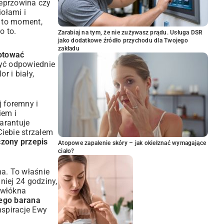
ieprzowina czy
iołami i
i to moment,
o to.
Zarabiaj na tym, że nie zużywasz prądu. Usługa DSR
jako dodatkowe źródło przychodu dla Twojego
zakładu
otować
być odpowiednie
r i biały,
j foremny i
iem i
warantuje
Ciebie strzałem
czony przepis
Atopowe zapalenie skóry – jak okiełznać wymagające
ciało?
na. To właśnie
iej 24 godziny,
y włókna
nego barana
nspiracje Ewy