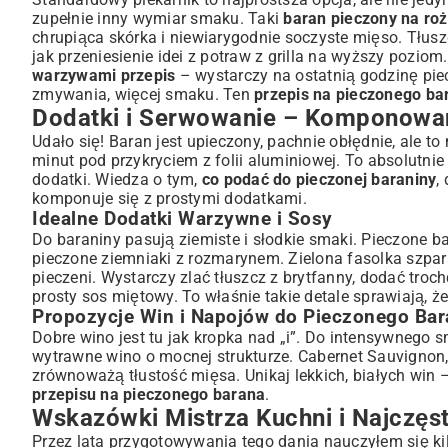
zupełnie inny wymiar smaku. Taki
baran pieczony na roż
chrupiąca skórka i niewiarygodnie soczyste mięso. Tłusz
jak przeniesienie idei z potraw z grilla na wyższy pozio
warzywami przepis
– wystarczy na ostatnią godzinę piec
zmywania, więcej smaku. Ten
przepis na pieczonego ba
Dodatki i Serwowanie – Komponowan
Udało się! Baran jest upieczony, pachnie obłędnie, ale t
minut pod przykryciem z folii aluminiowej. To absolutnie
dodatki. Wiedza o tym,
co podać do pieczonej baraniny
,
komponuje się z prostymi dodatkami.
Idealne Dodatki Warzywne i Sosy
Do baraniny pasują ziemiste i słodkie smaki. Pieczone ba
pieczone ziemniaki z rozmarynem. Zielona fasolka szpar
pieczeni. Wystarczy zlać tłuszcz z brytfanny, dodać tro
prosty sos miętowy. To właśnie takie detale sprawiają, ż
Propozycje Win i Napojów do Pieczonego Bar
Dobre wino jest tu jak kropka nad „i”. Do intensywnego
wytrawne wino o mocnej strukturze. Cabernet Sauvignon, 
zrównoważą tłustość mięsa. Unikaj lekkich, białych win
przepisu na pieczonego barana
.
Wskazówki Mistrza Kuchni i Najczęst
Przez lata przygotowywania tego dania nauczyłem się kilk