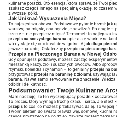
kulinarne porażki. Oto esencja, która sprawi, że Twój
pie
szukasz czegoś innego na specjalną okazję, to czasem wa
z wyższej półki.
Jak Uniknąć Wysuszenia Mięsa?
To najczęstsza obawa. Podstawowe pytanie brzmi:
jak 
warstwę na mięsie, ona będzie je nawilżać. Po drugie – 
trzecie – nie przepiecz mięsa! Termometr to najlepsza i
przepis na soczystego barana
opiera się właśnie na kon
wtedy staje się ono idealnie wilgotne. A
jak długo piec 
jeszcze baczniej. Ostateczny
przepis na pieczonego bar
Przepis na Pieczonego Barana w Nowej Odsł
Gdy opanujesz podstawy, możesz zacząć eksperymento
mieszanką kaszy, ziół i suszonych owoców. Albo spróbow
rzymski, kolendra i cynamon – to genialny
przepis na ba
przygotować
przepis na baraninę z ziołami
, używając l
barana
. Nawet samo serwowanie ma znaczenie. Wiedza 
odbiór i delikatność.
Podsumowanie: Twoje Kulinarne Arc
Mam nadzieję, że ten wyczerpujący poradnik odczarował 
To proces, który wymaga trochę czasu i serca, ale efe
przepis
to coś, co możesz przekazywać dalej. To więcej n
Twoim biletem do świata prawdziwej, domowej kuchni n
czegoś prostszego na co dzień, zawsze możesz zerknąć na