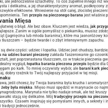
i, ale jednocześnie szlachetny. To coś zupełnie innego niż w
ta i delikatna, a jej charakterystyczny aromat, podkręcony z
ezwykle efektowne. Wniesienie na stół całej, złocistej pieczen
ty
wspomnienia. Ten
przepis na pieczonego barana
jest właśnie p
wania Mięsa
ajłatwiej o błąd. Ale bez obaw. Kluczem jest wiedza,
jak przyg
najlepsze. Zanim w ogóle pomyślisz o piekarniku, musisz zdo
 (jagnięcina lub młoda baranina), które ma jasnoróżowy kolo
m tłuszczem – będzie twarde i o zbyt intensywnym zapachu.
 Smakowe
ą dwie części: udziec i łopatka. Udziec jest chudszy, bardzie
s na udziec barani pieczony
zakłada faszerowanie go czosnk
tałt, jest poprzerastana tłuszczem, co w trakcie pieczenia g
idealny wygląd,
łopatka barania pieczona przepis
będzie dla 
ęgam po kark. To mniej oczywisty wybór, ale
barani kark pie
 dobry rzeźnik to Twój najlepszy przyjaciel w tej misji.
Smaku
wa, jeśli chcesz, by Twoja baranina była krucha i aromatycz
 żeby była miękka
. Mięso musi spędzić w marynacie co najmn
 wynagrodzona. Marynata nie tylko nadaje smak, ale też krusz
awałki stają się delikatne. Mój
tradycyjny przepis na pieczo
wszystko. Czasem inspiruję się pomysłami innych, a sekrety i i
tradycji jednocześnie.