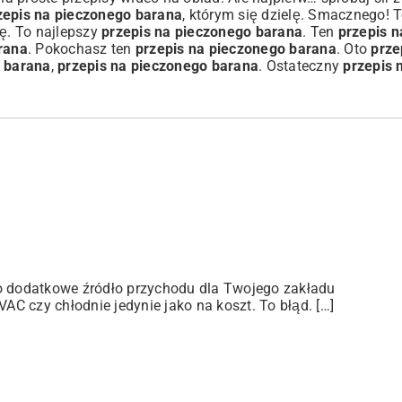
zepis na pieczonego barana
, którym się dzielę. Smacznego! 
ę. To najlepszy
przepis na pieczonego barana
. Ten
przepis 
rana
. Pokochasz ten
przepis na pieczonego barana
. Oto
prze
o barana
,
przepis na pieczonego barana
. Ostateczny
przepis 
ko dodatkowe źródło przychodu dla Twojego zakładu
C czy chłodnie jedynie jako na koszt. To błąd. […]