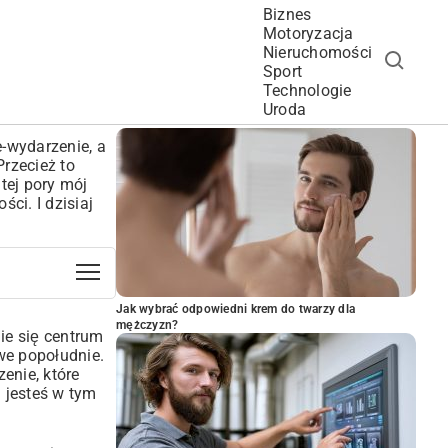
Biznes
Motoryzacja
Nieruchomości
Sport
Technologie
POPULARNE ARTYKUŁY
Uroda
-wydarzenie, a
rzecież to
tej pory mój
ci. I dzisiaj
Jak wybrać odpowiedni krem do twarzy dla
mężczyzn?
ie się centrum
we popołudnie.
enie, które
 jesteś w tym