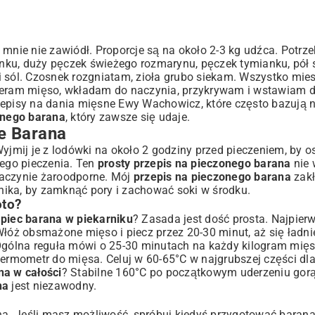
y mnie nie zawiódł. Proporcje są na około 2-3 kg udźca. Potrz
nku, duży pęczek świeżego rozmarynu, pęczek tymianku, pół s
z i sól. Czosnek rozgniatam, zioła grubo siekam. Wszystko mie
cieram mięso, wkładam do naczynia, przykrywam i wstawiam d
 przepisy na dania mięsne Ewy Wachowicz, które często bazują 
onego barana
, który zawsze się udaje.
e Barana
Wyjmij je z lodówki na około 2 godziny przed pieczeniem, by o
ego pieczenia. Ten
prosty przepis na pieczonego barana
nie
naczynie żaroodporne. Mój
przepis na pieczonego barana
zak
nika, by zamknąć pory i zachować soki w środku.
oto?
 piec barana w piekarniku
? Zasada jest dość prosta. Najpie
Włóż obsmażone mięso i piecz przez 20-30 minut, aż się ładni
Ogólna reguła mówi o 25-30 minutach na każdy kilogram mięsa
termometr do mięsa. Celuj w 60-65°C w najgrubszej części dl
na w całości
? Stabilne 160°C po początkowym uderzeniu gorą
na
jest niezawodny.
yna. Jeśli masz możliwość, spróbuj kiedyś przygotować barana