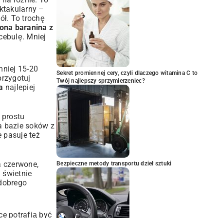
ktakularny –
ół. To trochę
ona baranina z
cebulę. Mniej
mniej 15-20
Sekret promiennej cery, czyli dlaczego witamina C to
przygotuj
Twój najlepszy sprzymierzeniec?
a
najlepiej
 prostu
a bazie soków z
 pasuje też
a czerwone,
Bezpieczne metody transportu dzieł sztuki
 świetnie
 dobrego
ce potrafią być