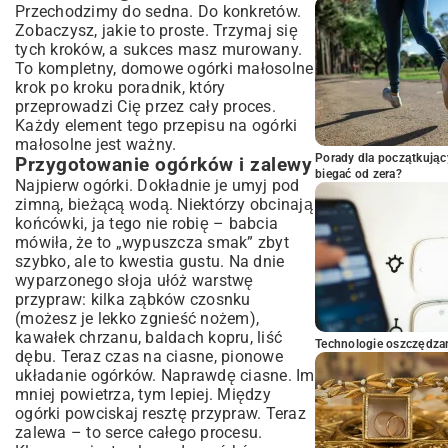
Przechodzimy do sedna. Do konkretów.
Zobaczysz, jakie to proste. Trzymaj się
tych kroków, a sukces masz murowany.
To kompletny, domowe ogórki małosolne
krok po kroku poradnik, który
przeprowadzi Cię przez cały proces.
Każdy element tego przepisu na ogórki
małosolne jest ważny.
Porady dla początkując
Przygotowanie ogórków i zalewy
biegać od zera?
Najpierw ogórki. Dokładnie je umyj pod
zimną, bieżącą wodą. Niektórzy obcinają
końcówki, ja tego nie robię – babcia
mówiła, że to „wypuszcza smak” zbyt
szybko, ale to kwestia gustu. Na dnie
wyparzonego słoja ułóż warstwę
przypraw: kilka ząbków czosnku
(możesz je lekko zgnieść nożem),
kawałek chrzanu, baldach kopru, liść
Technologie oszczędzan
dębu. Teraz czas na ciasne, pionowe
układanie ogórków. Naprawdę ciasne. Im
mniej powietrza, tym lepiej. Między
ogórki powciskaj resztę przypraw. Teraz
zalewa – to serce całego procesu.