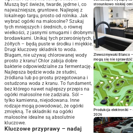
Muszą być świeże, twarde, jędrne i, co
stosunkowo niskiej cen
najważniejsze, gruntowe. Najlepiej z
lokalnego targu, prosto od rolnika. Jak
wybrać ogórki na małosolne? Szukaj
tych mniejszych i średnich, o równej
wielkości, z jasnymi smugami i drobnymi
brodawkami. Unikaj tych przerośniętych,
żółtych – będą puste w środku i miękkie.
Drugi kluczowy składnik to woda.
Błagam, nie używaj chlorowanej wody
Zlewozmywaki Blanco – 
mogą się nie sprawdzić
prosto z kranu! Chlor zabija dobre
bakterie odpowiedzialne za fermentację.
Najlepsza będzie woda ze studni,
źródlana lub po prostu przegotowana i
ostudzona woda z kranu. To fundament,
bez którego nawet najlepszy przepis na
ogórki małosolne nie zadziała. Sól –
tylko kamienna, niejodowana. Inne
rodzaje mogą powodować, że ogórki
Produkcja elektroniki – 
zmiękną. Te składniki na ogórki
2026
małosolne idealne są absolutnie
kluczowe.
Kluczowe przyprawy – nadaj