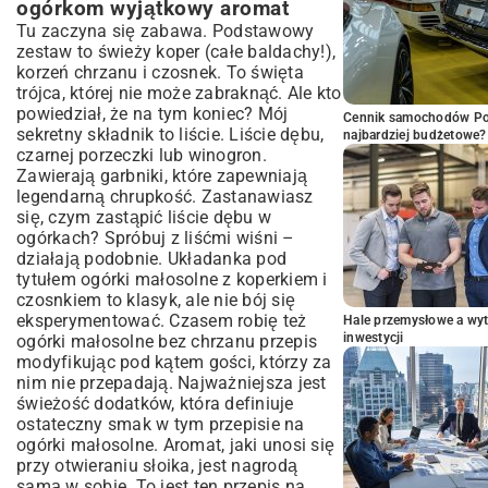
ogórkom wyjątkowy aromat
Tu zaczyna się zabawa. Podstawowy
zestaw to świeży koper (całe baldachy!),
korzeń chrzanu i czosnek. To święta
trójca, której nie może zabraknąć. Ale kto
powiedział, że na tym koniec? Mój
Cennik samochodów Por
sekretny składnik to liście. Liście dębu,
najbardziej budżetowe?
czarnej porzeczki lub winogron.
Zawierają garbniki, które zapewniają
legendarną chrupkość. Zastanawiasz
się, czym zastąpić liście dębu w
ogórkach? Spróbuj z liśćmi wiśni –
działają podobnie. Układanka pod
tytułem ogórki małosolne z koperkiem i
czosnkiem to klasyk, ale nie bój się
eksperymentować. Czasem robię też
Hale przemysłowe a wyt
inwestycji
ogórki małosolne bez chrzanu przepis
modyfikując pod kątem gości, którzy za
nim nie przepadają. Najważniejsza jest
świeżość dodatków, która definiuje
ostateczny smak w tym przepisie na
ogórki małosolne. Aromat, jaki unosi się
przy otwieraniu słoika, jest nagrodą
samą w sobie. To jest ten przepis na