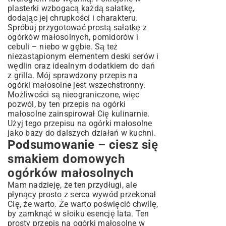
plasterki wzbogacą każdą sałatkę,
dodając jej chrupkości i charakteru.
Spróbuj przygotować prostą
sałatkę z
ogórków
małosolnych, pomidorów i
cebuli – niebo w gębie. Są też
niezastąpionym elementem deski serów i
wędlin oraz idealnym dodatkiem do dań
z grilla. Mój sprawdzony przepis na
ogórki małosolne jest wszechstronny.
Możliwości są nieograniczone, więc
pozwól, by ten przepis na ogórki
małosolne zainspirował Cię kulinarnie.
Użyj tego przepisu na ogórki małosolne
jako bazy do dalszych działań w kuchni.
Podsumowanie – ciesz się
smakiem domowych
ogórków małosolnych
Mam nadzieję, że ten przydługi, ale
płynący prosto z serca wywód przekonał
Cię, że warto. Że warto poświęcić chwilę,
by zamknąć w słoiku esencję lata. Ten
prosty przepis na ogórki małosolne w