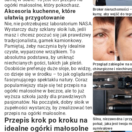
ogórki małosolne, który pokochasz.
Broker nieruchomości – 
Akcesoria kuchenne, które
kursy, aby wejść do teg
ułatwią przygotowanie
Nie, nie potrzebujesz laboratorium NASA.
Wystarczy duży szklany słoik lub, jeśli
masz i chcesz poczuć się jak prawdziwy
tradycjonalista, garnek kamionkowy.
Pamiętaj, żeby naczynia były idealnie
czyste, wyparzone wrzątkiem. To
absolutna podstawa, by uniknąć
niechcianych gości, takich jak pleśń.
Przegląd zabiegów na 
Osobiście preferuję duże słoje, bo widzę,
chirurgiczne i niechirur
co dzieje się w środku – to jak oglądanie
fascynującego spektaklu natury. Coraz
popularniejszy staje się też przepis na
ogórki małosolne w beczce, ale to już
wyższa szkoła jazdy dla prawdziwych
pasjonatów. Na początek, dobry słoik w
zupełności wystarczy, by zrealizować ten
przepis na ogórki małosolne.
Przepis krok po kroku na
Silna, niezawodna i pr
pokaż, jaka jest twoja 
idealne ogórki małosolne
survivalowe