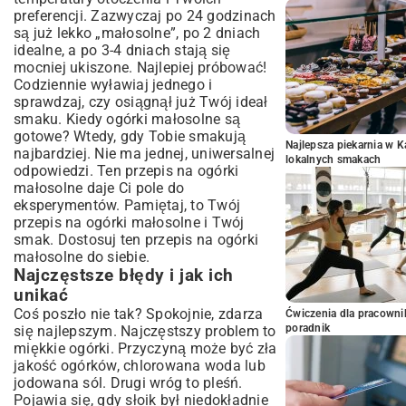
preferencji. Zazwyczaj po 24 godzinach
są już lekko „małosolne”, po 2 dniach
idealne, a po 3-4 dniach stają się
mocniej ukiszone. Najlepiej próbować!
Codziennie wyławiaj jednego i
sprawdzaj, czy osiągnął już Twój ideał
smaku. Kiedy ogórki małosolne są
gotowe? Wtedy, gdy Tobie smakują
Najlepsza piekarnia w 
najbardziej. Nie ma jednej, uniwersalnej
lokalnych smakach
odpowiedzi. Ten przepis na ogórki
małosolne daje Ci pole do
eksperymentów. Pamiętaj, to Twój
przepis na ogórki małosolne i Twój
smak. Dostosuj ten przepis na ogórki
małosolne do siebie.
Najczęstsze błędy i jak ich
unikać
Coś poszło nie tak? Spokojnie, zdarza
Ćwiczenia dla pracown
poradnik
się najlepszym. Najczęstszy problem to
miękkie ogórki. Przyczyną może być zła
jakość ogórków, chlorowana woda lub
jodowana sól. Drugi wróg to pleśń.
Pojawia się, gdy słoik był niedokładnie