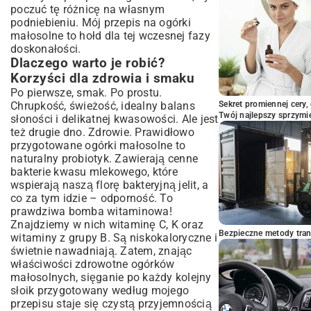
poczuć tę różnicę na własnym
podniebieniu. Mój przepis na ogórki
małosolne to hołd dla tej wczesnej fazy
doskonałości.
Dlaczego warto je robić?
Korzyści dla zdrowia i smaku
Po pierwsze, smak. Po prostu.
Chrupkość, świeżość, idealny balans
Sekret promiennej cery,
Twój najlepszy sprzymi
słoności i delikatnej kwasowości. Ale jest
też drugie dno. Zdrowie. Prawidłowo
przygotowane ogórki małosolne to
naturalny probiotyk. Zawierają cenne
bakterie kwasu mlekowego, które
wspierają naszą florę bakteryjną jelit, a
co za tym idzie – odporność. To
prawdziwa bomba witaminowa!
Znajdziemy w nich witaminę C, K oraz
Bezpieczne metody trans
witaminy z grupy B. Są niskokaloryczne i
świetnie nawadniają. Zatem, znając
właściwości zdrowotne ogórków
małosolnych, sięganie po każdy kolejny
słoik przygotowany według mojego
przepisu staje się czystą przyjemnością