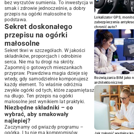
bez wyrzutów sumienia. To inwestycja w
smak i zdrowie jednocześnie, a dobry
przepis na ogórki małosolne to
Lokalizator GPS, monito
podstawa.
zabezpieczenia antykra
Sekret doskonałego
chronić auto?
przepisu na ogórki
małosolne
Sekret tkwi w szczegółach. W jakości
składników, proporcjach i odrobinie
serca. Nie ma tu drogi na skróty.
Zapomnij o gotowych mieszankach
przypraw. Prawdziwa magia dzieje się
Rozwiązania BIM jako n
wtedy, gdy samodzielnie komponujesz
architektonicznej
każdy element. To właśnie odróżnia
zwykłe ogórki od tych, które zapamiętasz
na długo. Ten przepis na ogórki
małosolne jest wynikiem lat praktyki.
Niezbędne składniki – co
wybrać, aby smakowały
najlepiej?
Zaczynamy od gwiazdy programu –
ogórka. I tu nie ma kompromisów.
Jak zakupić wydajny ko