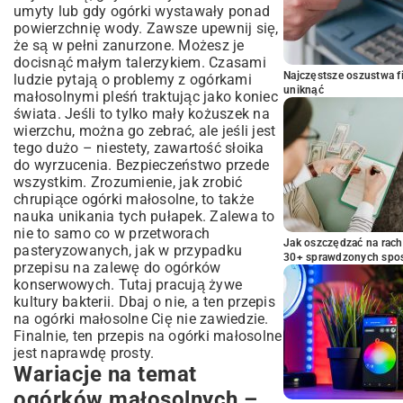
umyty lub gdy ogórki wystawały ponad
powierzchnię wody. Zawsze upewnij się,
że są w pełni zanurzone. Możesz je
docisnąć małym talerzykiem. Czasami
Najczęstsze oszustwa f
ludzie pytają o problemy z ogórkami
uniknąć
małosolnymi pleśń traktując jako koniec
świata. Jeśli to tylko mały kożuszek na
wierzchu, można go zebrać, ale jeśli jest
tego dużo – niestety, zawartość słoika
do wyrzucenia. Bezpieczeństwo przede
wszystkim. Zrozumienie, jak zrobić
chrupiące ogórki małosolne, to także
nauka unikania tych pułapek. Zalewa to
nie to samo co w przetworach
Jak oszczędzać na rac
pasteryzowanych, jak w przypadku
30+ sprawdzonych sp
przepisu na zalewę do ogórków
konserwowych
. Tutaj pracują żywe
kultury bakterii. Dbaj o nie, a ten przepis
na ogórki małosolne Cię nie zawiedzie.
Finalnie, ten przepis na ogórki małosolne
jest naprawdę prosty.
Wariacje na temat
ogórków małosolnych –