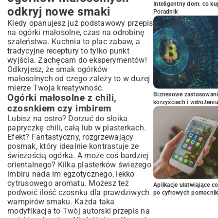
Inteligentny dom: co k
odkryj nowe smaki
Poradnik
Kiedy opanujesz już podstawowy przepis
na ogórki małosolne, czas na odrobinę
szaleństwa. Kuchnia to plac zabaw, a
tradycyjne receptury to tylko punkt
wyjścia. Zachęcam do eksperymentów!
Odkryjesz, że smak ogórków
małosolnych od czego zależy to w dużej
mierze Twoja kreatywność.
Biznesowe zastosowani
Ogórki małosolne z chili,
korzyściach i wdrożeni
czosnkiem czy imbirem
Lubisz na ostro? Dorzuć do słoika
papryczkę chili, całą lub w plasterkach.
Efekt? Fantastyczny, rozgrzewający
posmak, który idealnie kontrastuje ze
świeżością ogórka. A może coś bardziej
orientalnego? Kilka plasterków świeżego
imbiru nada im egzotycznego, lekko
cytrusowego aromatu. Możesz też
Aplikacje ułatwiające c
podwoić ilość czosnku dla prawdziwych
po cyfrowych pomocni
wampirów smaku. Każda taka
modyfikacja to Twój autorski przepis na