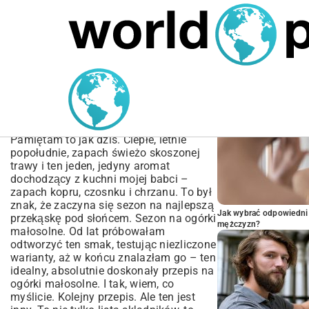
MARIUSZ ŁAMAGA
04.10.2025
SPORT
POPULARNE A
Przepis na ogórki
małosolne – chrupiące i
idealne
Pamiętam to jak dziś. Ciepłe, letnie
popołudnie, zapach świeżo skoszonej
trawy i ten jeden, jedyny aromat
dochodzący z kuchni mojej babci –
zapach kopru, czosnku i chrzanu. To był
znak, że zaczyna się sezon na najlepszą
Jak wybrać odpowiedni 
przekąskę pod słońcem. Sezon na ogórki
mężczyzn?
małosolne. Od lat próbowałam
odtworzyć ten smak, testując niezliczone
warianty, aż w końcu znalazłam go – ten
idealny, absolutnie doskonały przepis na
ogórki małosolne. I tak, wiem, co
myślicie. Kolejny przepis. Ale ten jest