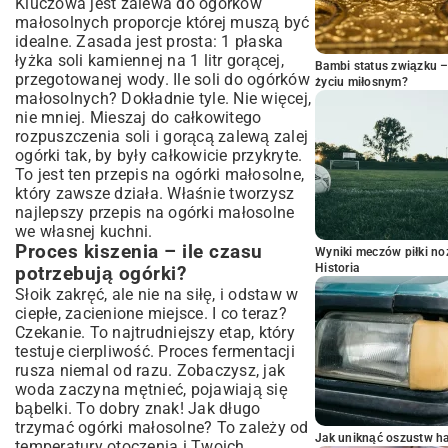
Kluczowa jest zalewa do ogórków
małosolnych proporcje której muszą być
idealne. Zasada jest prosta: 1 płaska
łyżka soli kamiennej na 1 litr gorącej,
Bambi status związku 
przegotowanej wody. Ile soli do ogórków
życiu miłosnym?
małosolnych? Dokładnie tyle. Nie więcej,
nie mniej. Mieszaj do całkowitego
rozpuszczenia soli i gorącą zalewą zalej
ogórki tak, by były całkowicie przykryte.
To jest ten przepis na ogórki małosolne,
który zawsze działa. Właśnie tworzysz
najlepszy przepis na ogórki małosolne
we własnej kuchni.
Proces kiszenia – ile czasu
Wyniki meczów piłki noż
Historia
potrzebują ogórki?
Słoik zakręć, ale nie na siłę, i odstaw w
ciepłe, zacienione miejsce. I co teraz?
Czekanie. To najtrudniejszy etap, który
testuje cierpliwość. Proces fermentacji
rusza niemal od razu. Zobaczysz, jak
woda zaczyna mętnieć, pojawiają się
bąbelki. To dobry znak! Jak długo
trzymać ogórki małosolne? To zależy od
Jak uniknąć oszustw h
temperatury otoczenia i Twoich