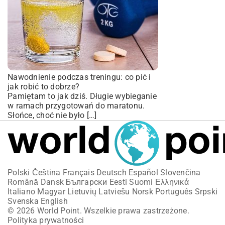
Nawodnienie podczas treningu: co pić i
jak robić to dobrze?
Pamiętam to jak dziś. Długie wybieganie
w ramach przygotowań do maratonu.
Słońce, choć nie było […]
Polski
Čeština
Français
Deutsch
Español
Slovenčina
Română
Dansk
Български
Eesti
Suomi
Ελληνικά
Italiano
Magyar
Lietuvių
Latviešu
Norsk
Português
Srpski
Svenska
English
© 2026 World Point. Wszelkie prawa zastrzeżone.
Polityka prywatności