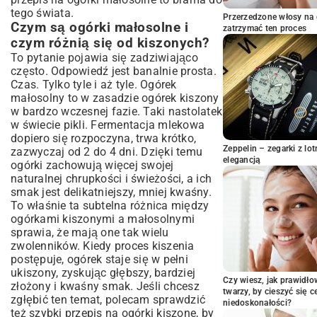
tego świata.
Akcesoria kuchenne, które ułatwią
Przerzedzone włosy na 
Czym są ogórki małosolne i
przygotowanie
zatrzymać ten proces
czym różnią się od kiszonych?
Przepis krok po kroku na idealne ogórki
małosolne
To pytanie pojawia się zadziwiająco
często. Odpowiedź jest banalnie prosta.
Przygotowanie ogórków i zalewy
Czas. Tylko tyle i aż tyle. Ogórek
Proces kiszenia – ile czasu potrzebują
małosolny to w zasadzie ogórek kiszony
ogórki?
w bardzo wczesnej fazie. Taki nastolatek
Najczęstsze błędy i jak ich unikać
w świecie pikli. Fermentacja mlekowa
Wariacje na temat ogórków małosolnych
dopiero się rozpoczyna, trwa krótko,
– odkryj nowe smaki
Zeppelin – zegarki z l
zazwyczaj od 2 do 4 dni. Dzięki temu
elegancją
ogórki zachowują więcej swojej
Ogórki małosolne z chili, czosnkiem czy
imbirem
naturalnej chrupkości i świeżości, a ich
smak jest delikatniejszy, mniej kwaśny.
Szybkie ogórki małosolne – przepis dla
To właśnie ta subtelna różnica między
niecierpliwych
ogórkami kiszonymi a małosolnymi
Jak przechowywać i serwować ogórki
sprawia, że mają one tak wielu
małosolne?
zwolenników. Kiedy proces kiszenia
Optymalne warunki przechowywania
postępuje, ogórek staje się w pełni
Pomysły na wykorzystanie w kuchni
ukiszony, zyskując głębszy, bardziej
Czy wiesz, jak prawidł
złożony i kwaśny smak. Jeśli chcesz
Podsumowanie – ciesz się smakiem
twarzy, by cieszyć się 
zgłębić ten temat, polecam sprawdzić
domowych ogórków małosolnych
niedoskonałości?
też
szybki przepis na ogórki kiszone
, by