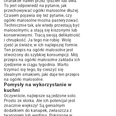
charakter nawet przez tydzień lub dwa.
To jest odpowiedź na pytanie, jak
przechowywać ogórki małosolne dłużej.
Czasem pojawia się też pytanie, czy
ogórki małosolne można pasteryzować.
Technicznie tak, ale wtedy przestają być
małosolnymi, a stają się kiszonymi lub
konserwowymi. Tracą swoją delikatność
i chrupkość. Ja tego nie robię. Wolę
zjeść je świeże, w ich najlepszej formie.
Ten przepis na ogórki małosolne jest
stworzony do szybkiej konsumpcji. Mój
przepis na ogórki małosolne zakłada ich
zjedzenie w ciągu tygodnia. Warto
trzymać się tego, by cieszyć się
idealnym smakiem, jaki daje ten przepis
na ogórki małosolne.
Pomysły na wykorzystanie w
kuchni
Oczywiście, najlepsze są jedzone solo.
Prosto ze słoika. Ale ich potencjał jest
znacznie większy! Są genialnym
dodatkiem do kanapek, zwłaszcza z
twarogiem lub wędliną. Pokrojone w