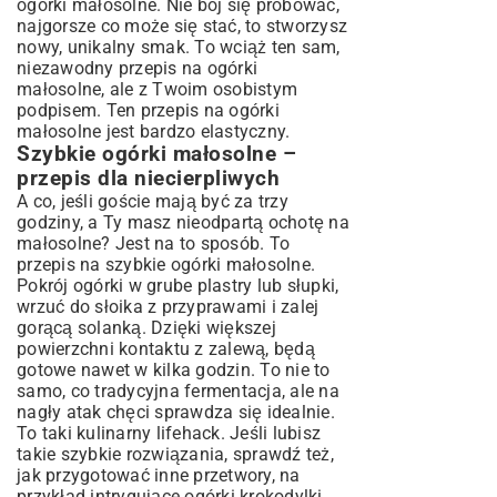
ogórki małosolne. Nie bój się próbować,
najgorsze co może się stać, to stworzysz
nowy, unikalny smak. To wciąż ten sam,
niezawodny przepis na ogórki
małosolne, ale z Twoim osobistym
podpisem. Ten przepis na ogórki
małosolne jest bardzo elastyczny.
Szybkie ogórki małosolne –
przepis dla niecierpliwych
A co, jeśli goście mają być za trzy
godziny, a Ty masz nieodpartą ochotę na
małosolne? Jest na to sposób. To
przepis na szybkie ogórki małosolne.
Pokrój ogórki w grube plastry lub słupki,
wrzuć do słoika z przyprawami i zalej
gorącą solanką. Dzięki większej
powierzchni kontaktu z zalewą, będą
gotowe nawet w kilka godzin. To nie to
samo, co tradycyjna fermentacja, ale na
nagły atak chęci sprawdza się idealnie.
To taki kulinarny lifehack. Jeśli lubisz
takie szybkie rozwiązania, sprawdź też,
jak przygotować inne przetwory, na
przykład intrygujące
ogórki krokodylki
.