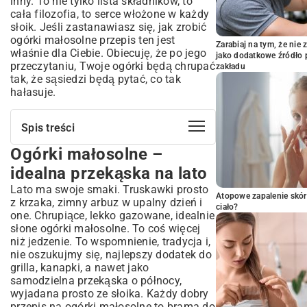
inny. To nie tylko lista składników, to
cała filozofia, to serce włożone w każdy
słoik. Jeśli zastanawiasz się, jak zrobić
ogórki małosolne przepis ten jest
Zarabiaj na tym, że ni
właśnie dla Ciebie. Obiecuję, że po jego
jako dodatkowe źródło 
przeczytaniu, Twoje ogórki będą chrupać
zakładu
tak, że sąsiedzi będą pytać, co tak
hałasuje.
Spis treści
Ogórki małosolne –
Ogórki małosolne – idealna przekąska
na lato
idealna przekąska na lato
Czym są ogórki małosolne i czym różnią się
Lato ma swoje smaki. Truskawki prosto
od kiszonych?
Atopowe zapalenie skór
z krzaka, zimny arbuz w upalny dzień i
Dlaczego warto je robić? Korzyści dla
ciało?
one. Chrupiące, lekko gazowane, idealnie
zdrowia i smaku
słone ogórki małosolne. To coś więcej
Sekret doskonałego przepisu na ogórki
niż jedzenie. To wspomnienie, tradycja i,
małosolne
nie oszukujmy się, najlepszy dodatek do
Niezbędne składniki – co wybrać, aby
grilla, kanapki, a nawet jako
smakowały najlepiej?
samodzielna przekąska o północy,
wyjadana prosto ze słoika. Każdy dobry
Kluczowe przyprawy – nadaj ogórkom
wyjątkowy aromat
przepis na ogórki małosolne to brama do