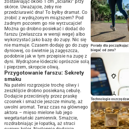
zostawiając około 1 cm „ścianki” przy
skórce. Uważajcie, żeby nie
przedziurawić dna! To byłby dramat. Co
zrobić z wydrążonym miąższem? Pod
żadnym pozorem go nie wyrzucajcie!
Można go drobno posiekać i dodać do
farszu (zwłaszcza w wersji wege) albo
wykorzystać jako bazę do zupy. Nic się
nie marnuje. Czasem dodaję go do zupy
Porady dla początkując
dyniowej, co świetnie ją zagęszcza,
biegać od zera?
podobnie jak w tym
przepisie na zupę z
dyni
. Wydrążone łódeczki oprószcie solą
i pieprzem, skropcie oliwą.
Przygotowanie farszu: Sekrety
smaku
Na patelni rozgrzejcie trochę oliwy i
zeszklijcie drobno posiekaną cebulę.
Dodajcie przeciśnięty przez praskę
Technologie oszczędzan
czosnek i smażcie jeszcze minutę, aż
uwolni aromat. Teraz czas na głównego
aktora – mięso mielone lub jego
wegetariański zamiennik. Smażcie,
rozdrabniając je łopatką, aż straci
surowy kolor. Następnie dodajcie