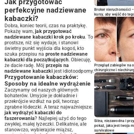
Jak przygotować
perfekcyjne nadziewane
Broker nieruchomości – 
kursy, aby wejść do teg
kabaczki?
Dobra, koniec teorii, czas na praktykę.
Pokażę wam,
jak przygotować
nadziewane kabaczki krok po kroku
. To
prostsze, niż się wydaje, i stanowi
świetny punkt wyjścia dla kogoś, kto
szuka przepisu na
proste nadziewane
kabaczki dla początkujących
. Obiecuję,
że dacie radę. Mój
przepis na
Przegląd zabiegów na 
chirurgiczne i niechirur
nadziewane kabaczki
jest idiotoodporny.
Przygotowanie kabaczków:
Sposoby na idealne wydrążenie
Zaczynamy od naszych głównych
bohaterów. Umyjcie je dokładnie i
przekrójcie wzdłuż na pół, tworząc
zgrabne łódeczki. A teraz najważniejsze:
jak wydrążyć kabaczki do
faszerowania
? Najlepiej użyć do tego
Silna, niezawodna i pr
zwykłej, małej łyżeczki. Delikatnie, ale
pokaż, jaka jest twoja 
stanowczo, wybierajcie miąższ,
survivalowe