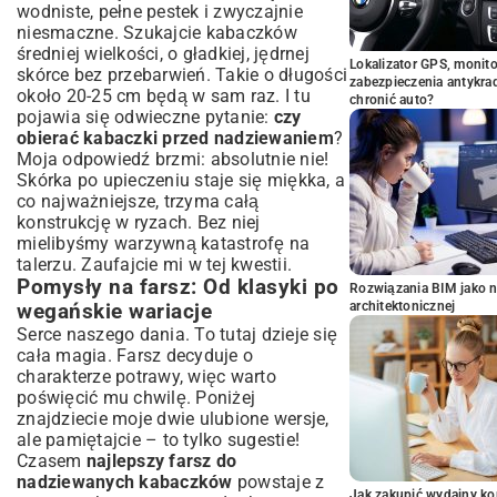
wodniste, pełne pestek i zwyczajnie
niesmaczne. Szukajcie kabaczków
średniej wielkości, o gładkiej, jędrnej
Lokalizator GPS, monito
skórce bez przebarwień. Takie o długości
zabezpieczenia antykra
około 20-25 cm będą w sam raz. I tu
chronić auto?
pojawia się odwieczne pytanie:
czy
obierać kabaczki przed nadziewaniem
?
Moja odpowiedź brzmi: absolutnie nie!
Skórka po upieczeniu staje się miękka, a
co najważniejsze, trzyma całą
konstrukcję w ryzach. Bez niej
mielibyśmy warzywną katastrofę na
talerzu. Zaufajcie mi w tej kwestii.
Pomysły na farsz: Od klasyki po
Rozwiązania BIM jako n
architektonicznej
wegańskie wariacje
Serce naszego dania. To tutaj dzieje się
cała magia. Farsz decyduje o
charakterze potrawy, więc warto
poświęcić mu chwilę. Poniżej
znajdziecie moje dwie ulubione wersje,
ale pamiętajcie – to tylko sugestie!
Czasem
najlepszy farsz do
nadziewanych kabaczków
powstaje z
Jak zakupić wydajny ko