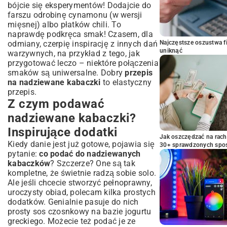
bójcie się eksperymentów! Dodajcie do
farszu odrobinę cynamonu (w wersji
mięsnej) albo płatków chili. To
naprawdę podkręca smak! Czasem, dla
Najczęstsze oszustwa f
odmiany, czerpię inspirację z innych dań
uniknąć
warzywnych, na przykład z tego,
jak
przygotować leczo
– niektóre połączenia
smaków są uniwersalne. Dobry
przepis
na nadziewane kabaczki
to elastyczny
przepis.
Z czym podawać
nadziewane kabaczki?
Inspirujące dodatki
Jak oszczędzać na rac
Kiedy danie jest już gotowe, pojawia się
30+ sprawdzonych sp
pytanie:
co podać do nadziewanych
kabaczków
? Szczerze? One są tak
kompletne, że świetnie radzą sobie solo.
Ale jeśli chcecie stworzyć pełnoprawny,
uroczysty obiad, polecam kilka prostych
dodatków. Genialnie pasuje do nich
prosty sos czosnkowy na bazie jogurtu
greckiego. Możecie też podać je ze