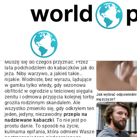
MARIUSZ ŁAMAGA
04.10.2025
SPORT
POPULARNE A
Przepis na nadziewane
kabaczki – Proste i
pyszne danie
Muszę się do czegoś przyznać. Przez
lata podchodziłem do kabaczków jak do
jeża. Niby warzywo, a jakieś takie…
nijakie. Wodniste, bez wyrazu, lądujące
w garnku tylko wtedy, gdy sezonowa
obfitość w ogrodzie u teściowej sięgała
Jak wybrać odpowiedni 
zenitu i odmowa przyjęcia kolejnej torby
mężczyzn?
groziła rodzinnym skandalem. Ale
wszystko zmieniło się, gdy odkryłem ten
jeden, jedyny, niezawodny
przepis na
nadziewane kabaczki
. To nie jest po
prostu danie. To sposób na życie,
kulinarna epifania, która odmieni Wasze