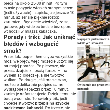
pieca na około 25-30 minut. Po tym
czasie posypcie wierzch startym serem
(jeśli używacie) i zapiekajcie jeszcze 10
minut, aż ser się pięknie roztopi i
zarumieni. Będziecie wiedzieć, że są
gotowe, gdy widelec będzie bez oporu
wchodził w miąższ kabaczka.
Porady i triki: Jak uniknąć
Najlepsza piekarnia w 
błędów i wzbogacić
lokalnych smakach
smak?
Przez lata popełniłem chyba wszystkie
możliwe błędy, więc możecie uczyć się
na mojej porażce. Po pierwsze, nie
przesadzajcie z ilością farszu – ma
wypełniać łódeczkę, a nie tworzyć
wulkan. Po drugie, jeśli macie czas,
możecie delikatnie podpiec same
Ćwiczenia dla pracown
wydrążone kabaczki przez 10 minut,
poradnik
zanim je nafaszerujecie. Dzięki temu nie
będą wodniste. To świetny trik, jeśli
chcecie stworzyć
przepis na szybkie
nadziewane kabaczki
. Po trzecie, nie