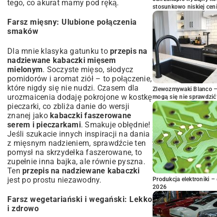
tego, co akurat mamy pod ręką.
stosunkowo niskiej cen
Farsz mięsny: Ulubione połączenia
smaków
Dla mnie klasyka gatunku to
przepis na
nadziewane kabaczki mięsem
mielonym
. Soczyste mięso, słodycz
pomidorów i aromat ziół – to połączenie,
które nigdy się nie nudzi. Czasem dla
Zlewozmywaki Blanco – 
urozmaicenia dodaję pokrojone w kostkę
mogą się nie sprawdzić
pieczarki, co zbliża danie do wersji
znanej jako
kabaczki faszerowane
serem i pieczarkami
. Smakuje obłędnie!
Jeśli szukacie innych inspiracji na dania
z mięsnym nadzieniem, sprawdźcie ten
pomysł na
skrzydełka faszerowane
, to
zupełnie inna bajka, ale równie pyszna.
Ten
przepis na nadziewane kabaczki
jest po prostu niezawodny.
Produkcja elektroniki – 
2026
Farsz wegetariański i wegański: Lekko
i zdrowo