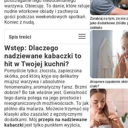
postrzeganie tego niedocenianego
warzywa. Obiecuję. To danie, które ratuje
nudne wtorkowe obiady i zachwyca
gości podczas weekendowych spotkań.
Zarabiaj na tym, że ni
Koniec z nudą.
jako dodatkowe źródło 
zakładu
Spis treści
Wstęp: Dlaczego
Wstęp: Dlaczego nadziewane kabaczki
to hit w Twojej kuchni?
nadziewane kabaczki to
Niezbędne składniki: Co musisz
hit w Twojej kuchni?
przygotować?
Pomyślcie tylko: złocista, zapieczona
Jak wybrać idealne kabaczki do
skórka, pod którą kryje się delikatny
nadziewania?
miąższ warzywa i absolutnie
Atopowe zapalenie skór
Pomysły na farsz: Od klasyki po wegańskie
fenomenalny, aromatyczny farsz. Brzmi
ciało?
wariacje
dobrze? Bo tak właśnie jest. Genialność
Przepis krok po kroku: Jak przygotować
tego dania polega na jego prostocie i
perfekcyjne nadziewane kabaczki?
nieograniczonych możliwościach. To jak
Przygotowanie kabaczków: Sposoby na
płótno dla malarza. Możecie trzymać się
idealne wydrążenie
klasyki albo zaszaleć z egzotycznymi
Przygotowanie farszu: Sekrety smaku
dodatkami. Mój
przepis na nadziewane
kabaczki
jest tylko punktem wyjścia,
Zapiekanie: Temperatura i czas, które