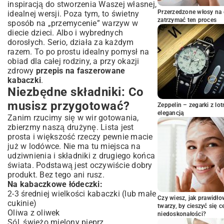
zapewnią sukces
inspiracją do stworzenia Waszej własnej,
Przerzedzone włosy na 
idealnej wersji. Poza tym, to świetny
Porady i triki: Jak uniknąć błędów i
zatrzymać ten proces
sposób na „przemycenie” warzyw w
wzbogacić smak?
diecie dzieci. Albo i wybrednych
Z czym podawać nadziewane kabaczki?
dorosłych. Serio, działa za każdym
Inspirujące dodatki
razem. To po prostu idealny pomysł na
Przechowywanie i odgrzewanie:
obiad dla całej rodziny, a przy okazji
Smakują równie dobrze na drugi dzień!
zdrowy
przepis na faszerowane
kabaczki
.
Podsumowanie: Nadziewane kabaczki –
Niezbędne składniki: Co
danie na każdą okazję
musisz przygotować?
Zeppelin – zegarki z l
elegancją
Zanim rzucimy się w wir gotowania,
zbierzmy naszą drużynę. Lista jest
prosta i większość rzeczy pewnie macie
już w lodówce. Nie ma tu miejsca na
udziwnienia i składniki z drugiego końca
świata. Podstawą jest oczywiście dobry
produkt. Bez tego ani rusz.
Na kabaczkowe łódeczki:
2-3 średniej wielkości kabaczki (lub małe
Czy wiesz, jak prawidł
cukinie)
twarzy, by cieszyć się 
Oliwa z oliwek
niedoskonałości?
Sól, świeżo mielony pieprz