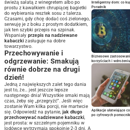
świeżą sałatą z winegretem albo po
Inteligentny dom: co k
Poradnik
prostu z kawałkiem chrupiącej bagietki
do wybierania resztek sosu z talerza.
Czasami, gdy chcę dodać coś zielonego,
serwuję je z boku z prostym dodatkiem,
jak ten
szybki przepis na szpinak
.
Wspaniały
przepis na nadziewane
kabaczki
zasługuje na dobre
towarzystwo.
Przechowywanie i
Biznesowe zastosowani
odgrzewanie: Smakują
korzyściach i wdrożeni
równie dobrze na drugi
dzień!
Jedną z największych zalet tego dania
jest to, że… jest jeszcze lepsze
następnego dnia! Wszystkie smaki mają
czas, żeby się „przegryźć”. Jeśli więc
zostanie Wam kilka porcji, nie martwcie
Aplikacje ułatwiające c
się. Odpowiedź na pytanie,
jak długo
po cyfrowych pomocni
przechowywać nadziewane kabaczki
,
jest prosta: w szczelnym pojemniku w
lodówce wytrzymają spokojnie 2-3 dni. A