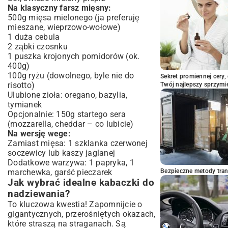
Na klasyczny farsz mięsny:
500g mięsa mielonego (ja preferuję
mieszane, wieprzowo-wołowe)
1 duża cebula
2 ząbki czosnku
1 puszka krojonych pomidorów (ok.
400g)
100g ryżu (dowolnego, byle nie do
Sekret promiennej cery,
risotto)
Twój najlepszy sprzymi
Ulubione zioła: oregano, bazylia,
tymianek
Opcjonalnie: 150g startego sera
(mozzarella, cheddar – co lubicie)
Na wersję wege:
Zamiast mięsa: 1 szklanka czerwonej
soczewicy lub kaszy jaglanej
Dodatkowe warzywa: 1 papryka, 1
marchewka, garść pieczarek
Bezpieczne metody trans
Jak wybrać idealne kabaczki do
nadziewania?
To kluczowa kwestia! Zapomnijcie o
gigantycznych, przerośniętych okazach,
które straszą na straganach. Są