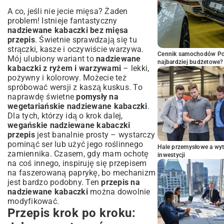
A co, jeśli nie jecie mięsa? Żaden
problem! Istnieje fantastyczny
nadziewane kabaczki bez mięsa
przepis
. Świetnie sprawdzają się tu
strączki, kasze i oczywiście warzywa.
Cennik samochodów Por
Mój ulubiony wariant to
nadziewane
najbardziej budżetowe?
kabaczki z ryżem i warzywami
– lekki,
pożywny i kolorowy. Możecie też
spróbować wersji z kaszą kuskus. To
naprawdę świetne
pomysły na
wegetariańskie nadziewane kabaczki
.
Dla tych, którzy idą o krok dalej,
wegańskie nadziewane kabaczki
przepis
jest banalnie prosty – wystarczy
pominąć ser lub użyć jego roślinnego
Hale przemysłowe a wyt
zamiennika. Czasem, gdy mam ochotę
inwestycji
na coś innego, inspiruję się przepisem
na
faszerowaną paprykę
, bo mechanizm
jest bardzo podobny. Ten
przepis na
nadziewane kabaczki
można dowolnie
modyfikować.
Przepis krok po kroku: