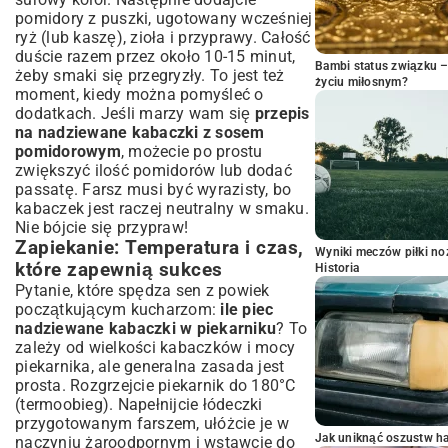
pomidory z puszki, ugotowany wcześniej
ryż (lub kaszę), zioła i przyprawy. Całość
duście razem przez około 10-15 minut,
Bambi status związku 
żeby smaki się przegryzły. To jest też
życiu miłosnym?
moment, kiedy można pomyśleć o
dodatkach. Jeśli marzy wam się
przepis
na nadziewane kabaczki z sosem
pomidorowym
, możecie po prostu
zwiększyć ilość pomidorów lub dodać
passatę. Farsz musi być wyrazisty, bo
kabaczek jest raczej neutralny w smaku.
Nie bójcie się przypraw!
Zapiekanie: Temperatura i czas,
Wyniki meczów piłki noż
które zapewnią sukces
Historia
Pytanie, które spędza sen z powiek
początkującym kucharzom:
ile piec
nadziewane kabaczki w piekarniku
? To
zależy od wielkości kabaczków i mocy
piekarnika, ale generalna zasada jest
prosta. Rozgrzejcie piekarnik do 180°C
(termoobieg). Napełnijcie łódeczki
przygotowanym farszem, ułóżcie je w
Jak uniknąć oszustw h
naczyniu żaroodpornym i wstawcie do