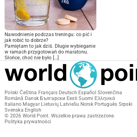
Nawodnienie podczas treningu: co pić i
jak robić to dobrze?
Pamiętam to jak dziś. Długie wybieganie
w ramach przygotowań do maratonu.
Słońce, choć nie było […]
Polski
Čeština
Français
Deutsch
Español
Slovenčina
Română
Dansk
Български
Eesti
Suomi
Ελληνικά
Italiano
Magyar
Lietuvių
Latviešu
Norsk
Português
Srpski
Svenska
English
© 2026 World Point. Wszelkie prawa zastrzeżone.
Polityka prywatności