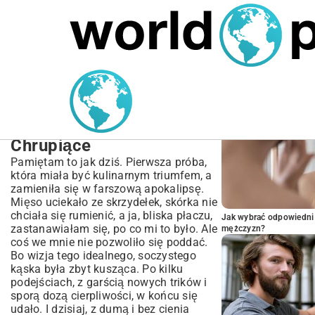
MARIUSZ ŁAMAGA
04.10.2025
SPORT
POPULARNE A
Przepis na Skrzydełka
Faszerowane Mięsem
Mielonym | Soczyste i
Chrupiące
Pamiętam to jak dziś. Pierwsza próba,
która miała być kulinarnym triumfem, a
zamieniła się w farszową apokalipsę.
Mięso uciekało ze skrzydełek, skórka nie
chciała się rumienić, a ja, bliska płaczu,
Jak wybrać odpowiedni 
zastanawiałam się, po co mi to było. Ale
mężczyzn?
coś we mnie nie pozwoliło się poddać.
Bo wizja tego idealnego, soczystego
kąska była zbyt kusząca. Po kilku
podejściach, z garścią nowych trików i
sporą dozą cierpliwości, w końcu się
udało. I dzisiaj, z dumą i bez cienia