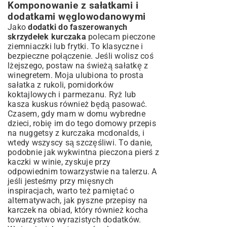
Komponowanie z sałatkami i
dodatkami węglowodanowymi
Jako
dodatki do faszerowanych
skrzydełek kurczaka
polecam pieczone
ziemniaczki lub frytki. To klasyczne i
bezpieczne połączenie. Jeśli wolisz coś
lżejszego, postaw na świeżą sałatkę z
winegretem. Moja ulubiona to prosta
sałatka z rukoli, pomidorków
koktajlowych i parmezanu. Ryż lub
kasza kuskus również będą pasować.
Czasem, gdy mam w domu wybredne
dzieci, robię im do tego
domowy przepis
na nuggetsy z kurczaka mcdonalds
, i
wtedy wszyscy są szczęśliwi. To danie,
podobnie jak wykwintna
pieczona pierś z
kaczki w winie
, zyskuje przy
odpowiednim towarzystwie na talerzu. A
jeśli jesteśmy przy mięsnych
inspiracjach, warto też pamiętać o
alternatywach, jak pyszne
przepisy na
karczek na obiad
, który również kocha
towarzystwo wyrazistych dodatków.