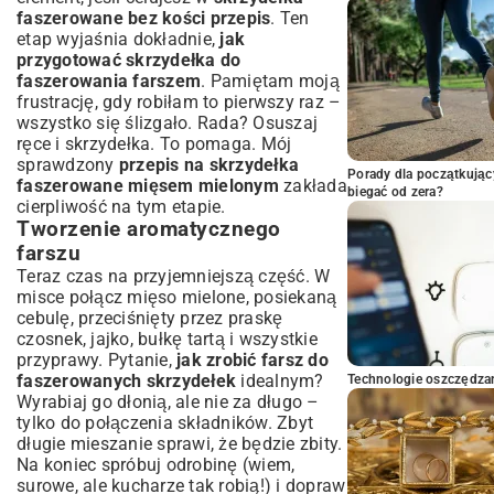
faszerowane bez kości przepis
. Ten
etap wyjaśnia dokładnie,
jak
przygotować skrzydełka do
faszerowania farszem
. Pamiętam moją
frustrację, gdy robiłam to pierwszy raz –
wszystko się ślizgało. Rada? Osuszaj
ręce i skrzydełka. To pomaga. Mój
sprawdzony
przepis na skrzydełka
Porady dla początkując
faszerowane mięsem mielonym
zakłada
biegać od zera?
cierpliwość na tym etapie.
Tworzenie aromatycznego
farszu
Teraz czas na przyjemniejszą część. W
misce połącz mięso mielone, posiekaną
cebulę, przeciśnięty przez praskę
czosnek, jajko, bułkę tartą i wszystkie
przyprawy. Pytanie,
jak zrobić farsz do
faszerowanych skrzydełek
idealnym?
Technologie oszczędzan
Wyrabiaj go dłonią, ale nie za długo –
tylko do połączenia składników. Zbyt
długie mieszanie sprawi, że będzie zbity.
Na koniec spróbuj odrobinę (wiem,
surowe, ale kucharze tak robią!) i dopraw