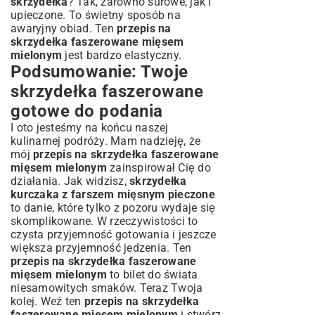
skrzydełka
? Tak, zarówno surowe, jak i
upieczone. To świetny sposób na
awaryjny obiad. Ten
przepis na
skrzydełka faszerowane mięsem
mielonym
jest bardzo elastyczny.
Podsumowanie: Twoje
skrzydełka faszerowane
gotowe do podania
I oto jesteśmy na końcu naszej
kulinarnej podróży. Mam nadzieję, że
mój
przepis na skrzydełka faszerowane
mięsem mielonym
zainspirował Cię do
działania. Jak widzisz,
skrzydełka
kurczaka z farszem mięsnym pieczone
to danie, które tylko z pozoru wydaje się
skomplikowane. W rzeczywistości to
czysta przyjemność gotowania i jeszcze
większa przyjemność jedzenia. Ten
przepis na skrzydełka faszerowane
mięsem mielonym
to bilet do świata
niesamowitych smaków. Teraz Twoja
kolej. Weź ten
przepis na skrzydełka
faszerowane mięsem mielonym
i stwórz