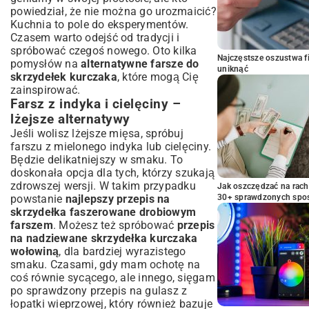
powiedział, że nie można go urozmaicić?
Kuchnia to pole do eksperymentów.
Czasem warto odejść od tradycji i
spróbować czegoś nowego. Oto kilka
Najczęstsze oszustwa f
pomysłów na
alternatywne farsze do
uniknąć
skrzydełek kurczaka
, które mogą Cię
zainspirować.
Farsz z indyka i cielęciny –
lżejsze alternatywy
Jeśli wolisz lżejsze mięsa, spróbuj
farszu z mielonego indyka lub cielęciny.
Będzie delikatniejszy w smaku. To
doskonała opcja dla tych, którzy szukają
zdrowszej wersji. W takim przypadku
Jak oszczędzać na rac
powstanie
najlepszy przepis na
30+ sprawdzonych sp
skrzydełka faszerowane drobiowym
farszem
. Możesz też spróbować
przepis
na nadziewane skrzydełka kurczaka
wołowiną
, dla bardziej wyrazistego
smaku. Czasami, gdy mam ochotę na
coś równie sycącego, ale innego, sięgam
po sprawdzony
przepis na gulasz z
łopatki wieprzowej
, który również bazuje