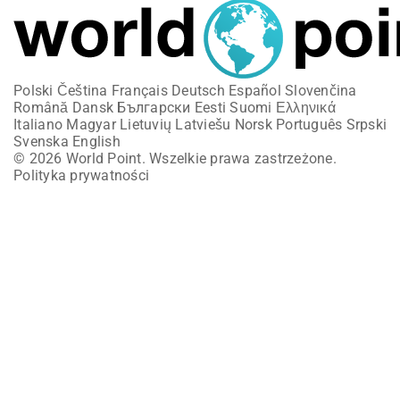
Polski
Čeština
Français
Deutsch
Español
Slovenčina
Română
Dansk
Български
Eesti
Suomi
Ελληνικά
Italiano
Magyar
Lietuvių
Latviešu
Norsk
Português
Srpski
Svenska
English
© 2026 World Point. Wszelkie prawa zastrzeżone.
Polityka prywatności