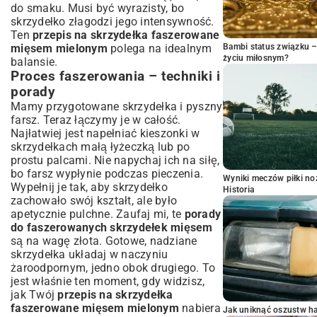
do smaku. Musi być wyrazisty, bo
skrzydełko złagodzi jego intensywność.
Ten
przepis na skrzydełka faszerowane
mięsem mielonym
polega na idealnym
Bambi status związku 
życiu miłosnym?
balansie.
Proces faszerowania – techniki i
porady
Mamy przygotowane skrzydełka i pyszny
farsz. Teraz łączymy je w całość.
Najłatwiej jest napełniać kieszonki w
skrzydełkach małą łyżeczką lub po
prostu palcami. Nie napychaj ich na siłę,
bo farsz wypłynie podczas pieczenia.
Wyniki meczów piłki noż
Wypełnij je tak, aby skrzydełko
Historia
zachowało swój kształt, ale było
apetycznie pulchne. Zaufaj mi, te
porady
do faszerowanych skrzydełek mięsem
są na wagę złota. Gotowe, nadziane
skrzydełka układaj w naczyniu
żaroodpornym, jedno obok drugiego. To
jest właśnie ten moment, gdy widzisz,
jak Twój
przepis na skrzydełka
faszerowane mięsem mielonym
nabiera
Jak uniknąć oszustw h