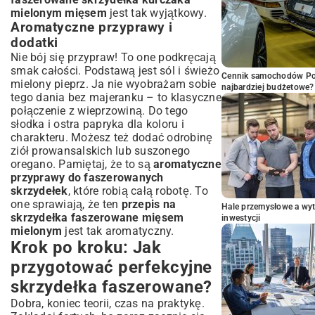
mielonym mięsem
jest tak wyjątkowy.
Aromatyczne przyprawy i
dodatki
Nie bój się przypraw! To one podkręcają
smak całości. Podstawą jest sól i świeżo
Cennik samochodów Por
mielony pieprz. Ja nie wyobrażam sobie
najbardziej budżetowe?
tego dania bez majeranku – to klasyczne
połączenie z wieprzowiną. Do tego
słodka i ostra papryka dla koloru i
charakteru. Możesz też dodać odrobinę
ziół prowansalskich lub suszonego
oregano. Pamiętaj, że to są
aromatyczne
przyprawy do faszerowanych
skrzydełek
, które robią całą robotę. To
one sprawiają, że ten
przepis na
Hale przemysłowe a wyt
skrzydełka faszerowane mięsem
inwestycji
mielonym
jest tak aromatyczny.
Krok po kroku: Jak
przygotować perfekcyjne
skrzydełka faszerowane?
Dobra, koniec teorii, czas na praktykę.