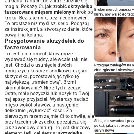
Zakładaj fartuch, bo zaraz zacznie się
magia. Pokażę Ci,
jak zrobić skrzydełka
Broker nieruchomości – 
faszerowane mięsem mielonym
krok po
kursy, aby wejść do teg
kroku. Bez tajemnic, bez niedomówień.
To prostsze niż myślisz, serio. Podążaj
za instrukcjami, a stworzysz danie, które
powali na kolana.
Przygotowanie skrzydełek do
faszerowania
To jest ten moment, który może
wydawać się trudny, ale wcale taki nie
jest. Chodzi o usunięcie dwóch
Przegląd zabiegów na 
mniejszych kości ze środkowej części
chirurgiczne i niechirur
skrzydełka, pozostawiając tylko tę
największą, „ramieniową”. Brzmi
skomplikowanie? Nic z tych rzeczy.
Ostre, małe nożyczki lub nożyk to Twój
najlepszy przyjaciel. Wystarczy naciąć
mięso wokół stawów, a następnie
delikatnie „wyłuskać” kości. Za
pierwszym razem zajmie Ci to chwilę, ale
Silna, niezawodna i pr
przy trzecim skrzydełku poczujesz się
pokaż, jaka jest twoja 
jak zawodowy chirurg. To jest kluczowy
survivalowe
element, jeśli celujesz w
skrzydełka