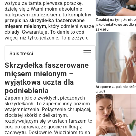
wstydu za tamtą pierwszą porażkę,
dzielę się z Wami moim absolutnie
najlepszym znaleziskiem: to kompletny
przepis na skrzydełka faszerowane
Zarabiaj na tym, że ni
jako dodatkowe źródło 
mięsem mielonym
, który odmieni wasze
zakładu
obiady. Gwarantuję. To danie to coś
więcej niż tylko jedzenie. To przeżycie.
Spis treści
Skrzydełka faszerowane
Skrzydełka faszerowane mięsem
mielonym – wyjątkowa uczta dla
mięsem mielonym –
podniebienia
wyjątkowa uczta dla
Dlaczego warto przygotować faszerowane
Atopowe zapalenie skór
skrzydełka?
podniebienia
ciało?
Idealne na każdą okazję
Zapomnijcie o zwykłych, pieczonych
Niezbędne składniki – co musisz mieć
skrzydełkach. To zupełnie inny poziom
pod ręką?
wtajemniczenia. Połączenie chrupiącej,
złocistej skórki z delikatnym,
Skrzydełka kurczaka – wybór i
przygotowanie
rozpływającym się w ustach farszem to
coś, co sprawia, że goście milkną z
Farsz mięsny – tajemnica smaku
zachwytu. Dosłownie. Widziałam to na
Aromatyczne przyprawy i dodatki