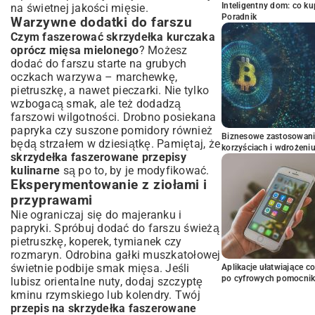
Inteligentny dom: co k
na świetnej jakości mięsie.
Poradnik
Warzywne dodatki do farszu
Czym faszerować skrzydełka kurczaka
oprócz mięsa mielonego
? Możesz
dodać do farszu starte na grubych
oczkach warzywa – marchewkę,
pietruszkę, a nawet pieczarki. Nie tylko
wzbogacą smak, ale też dodadzą
farszowi wilgotności. Drobno posiekana
papryka czy suszone pomidory również
Biznesowe zastosowani
będą strzałem w dziesiątkę. Pamiętaj, że
korzyściach i wdrożeni
skrzydełka faszerowane przepisy
kulinarne
są po to, by je modyfikować.
Eksperymentowanie z ziołami i
przyprawami
Nie ograniczaj się do majeranku i
papryki. Spróbuj dodać do farszu świeżą
pietruszkę, koperek, tymianek czy
rozmaryn. Odrobina gałki muszkatołowej
świetnie podbije smak mięsa. Jeśli
Aplikacje ułatwiające c
po cyfrowych pomocni
lubisz orientalne nuty, dodaj szczyptę
kminu rzymskiego lub kolendry. Twój
przepis na skrzydełka faszerowane