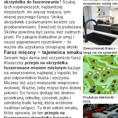
skrzydełka do faszerowania
? Szukaj
stosunkowo niskiej cen
tych największych, najbardziej
mięsistych. Im więcej miejsca, tym
więcej pysznego farszu. Unikaj
skrzydełek z połamanymi kośćmi czy
przebarwieniami. Świeżość to podstawa.
Skórka powinna być jasna, bez żadnych
plam. Po zakupie dokładnie je umyj i
osusz papierowym ręcznikiem – to
ważne dla uzyskania chrupiącej skórki.
Zlewozmywaki Blanco – 
Farsz mięsny – tajemnica smaku
mogą się nie sprawdzić
Sercem tego dania jest oczywiście farsz.
Klasyczny
przepis na skrzydełka
faszerowane mięsem mielonym
bazuje
na wieprzowinie, najlepiej z łopatki, bo
jest odpowiednio tłusta i soczysta.
Możesz też użyć mieszanki wieprzowo-
wołowej. Ważne, żeby mięso było dobrej
jakości. Do farszu dodaję też drobno
posiekaną cebulkę, czosnek, jajko i
Produkcja elektroniki – 
2026
odrobinę bułki tartej, która wchłonie
nadmiar wilgoci. Tu tkwi sekret smaku,
który sprawia, że ten
przepis na
faszerowane skrzydełka kurczaka