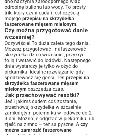
dno naczynia żaroodpornego wlać
odrobinę bulionu lub wody. To prosty
trik, który czyni cuda i jest częścią
mojego
przepisu na skrzydełka
faszerowane mięsem mielonym
.
Czy można przygotować danie
wcześniej?
Oczywiście! To duża zaleta tego dania.
Możesz przygotować i nafaszerować
skrzydełka dzień wcześniej, przykryć
folią i wstawić do lodówki. Następnego
dnia wystarczy je tylko włożyć do
piekarnika. Idealne rozwiązanie, gdy
spodziewasz się gości. Ten
przepis na
skrzydełka faszerowane mięsem
mielonym
oszczędza czas.
Jak przechowywać resztki?
Jeśli jakimś cudem coś zostanie,
przechowuj skrzydełka w szczelnie
zamkniętym pojemniku w lodówce do 2-
3 dni. Można je odgrzać w piekarniku lub
zjeść na zimno – też są pyszne. A
czy
można zamrozić faszerowane