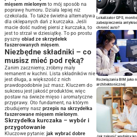
mięsem mielonym
to mój sposób na
poprawę humoru. Działa lepiej niż
czekolada. To także świetna alternatywa
Lokalizator GPS, monito
dla oklepanych dań z kurczaka. Jeśli
zabezpieczenia antykra
macie dość nudnej piersi z kurczaka, to
chronić auto?
jest to strzał w dziesiątkę. To po prostu
pyszny
obiad ze skrzydełek
faszerowanych mięsem
.
Niezbędne składniki – co
musisz mieć pod ręką?
Zanim zaczniemy, zróbmy mały
remanent w kuchni. Lista składników nie
jest długa, a większość z nich
Rozwiązania BIM jako n
prawdopodobnie już masz. Kluczem do
architektonicznej
sukcesu jest jakość produktów, więc
postaw na świeże mięso i aromatyczne
przyprawy. Oto fundament, na którym
zbudujemy nasz
przepis na skrzydełka
faszerowane mięsem mielonym
.
Skrzydełka kurczaka – wybór i
przygotowanie
Kluczowe pytanie:
jak wybrać dobre
Jak zakupić wydajny ko