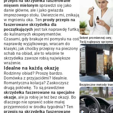
przepis na skrzydełka faszerowane
mięsem mielonym
Jak uniknąć wysuszenia mięsa?
sprawdzi się jako
danie główne, ale i jako gwiazda
Czy można przygotować danie wcześniej?
imprezowego stołu. Uwierzcie mi, znikają
Jak przechowywać resztki?
w mgnieniu oka. Ten
prosty przepis na
Podsumowanie: Twoje skrzydełka
faszerowane skrzydełka dla
faszerowane gotowe do podania
początkujących
jest tak naprawdę furtką
do kulinarnych eksperymentów.
Sekret promiennej cery,
Czasami, gdy brakuje mi pomysłu na coś
Twój najlepszy sprzymi
naprawdę wyjątkowego, wracam do
klasyki, jak choćby
przepisy na pieczony
schab na obiad
, ale to właśnie te
skrzydełka zawsze robią największe
wrażenie.
Idealne na każdą okazję
Rodzinny obiad? Proszę bardzo.
Domówka z przyjaciółmi? Idealnie.
Romantyczna kolacja? Zaskoczysz
Bezpieczne metody trans
drugą połówkę. To są prawdziwe
skrzydełka faszerowane na specjalne
okazje
, ale ja robię je też bez okazji. Bo
dlaczego nie sprawić sobie małej
przyjemności w środku tygodnia? Ten
przepis na skrzydełka faszerowane