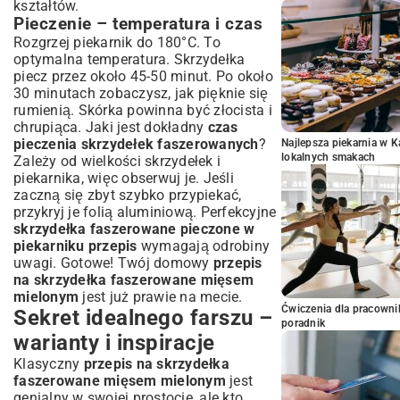
kształtów.
Pieczenie – temperatura i czas
Rozgrzej piekarnik do 180°C. To
optymalna temperatura. Skrzydełka
piecz przez około 45-50 minut. Po około
30 minutach zobaczysz, jak pięknie się
rumienią. Skórka powinna być złocista i
chrupiąca. Jaki jest dokładny
czas
pieczenia skrzydełek faszerowanych
?
Najlepsza piekarnia w 
lokalnych smakach
Zależy od wielkości skrzydełek i
piekarnika, więc obserwuj je. Jeśli
zaczną się zbyt szybko przypiekać,
przykryj je folią aluminiową. Perfekcyjne
skrzydełka faszerowane pieczone w
piekarniku przepis
wymagają odrobiny
uwagi. Gotowe! Twój domowy
przepis
na skrzydełka faszerowane mięsem
mielonym
jest już prawie na mecie.
Ćwiczenia dla pracown
Sekret idealnego farszu –
poradnik
warianty i inspiracje
Klasyczny
przepis na skrzydełka
faszerowane mięsem mielonym
jest
genialny w swojej prostocie, ale kto