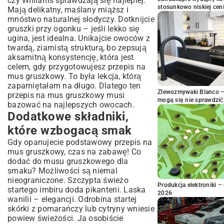
czy Williams sprawdzają się najlepiej.
stosunkowo niskiej cen
Mają delikatny, maślany miąższ i
mnóstwo naturalnej słodyczy. Dotknijcie
gruszki przy ogonku – jeśli lekko się
ugina, jest idealna. Unikajcie owoców z
twardą, ziarnistą strukturą, bo zepsują
aksamitną konsystencję, która jest
celem, gdy przygotowujesz przepis na
mus gruszkowy. To była lekcja, którą
zapamiętałam na długo. Dlatego ten
Zlewozmywaki Blanco – 
przepis na mus gruszkowy musi
mogą się nie sprawdzić
bazować na najlepszych owocach.
Dodatkowe składniki,
które wzbogacą smak
Gdy opanujecie podstawowy przepis na
mus gruszkowy, czas na zabawę! Co
dodać do musu gruszkowego dla
smaku? Możliwości są niemal
nieograniczone. Szczypta świeżo
Produkcja elektroniki – 
startego imbiru doda pikanterii. Laska
2026
wanilii – elegancji. Odrobina startej
skórki z pomarańczy lub cytryny wniesie
powiew świeżości. Ja osobiście