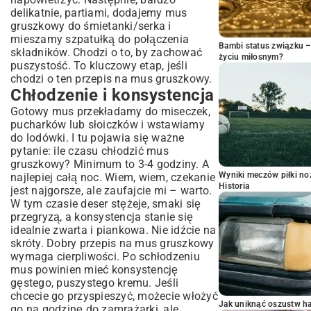
delikatnie, partiami, dodajemy mus
gruszkowy do śmietanki/serka i
mieszamy szpatułką do połączenia
Bambi status związku 
składników. Chodzi o to, by zachować
życiu miłosnym?
puszystość. To kluczowy etap, jeśli
chodzi o ten przepis na mus gruszkowy.
Chłodzenie i konsystencja
Gotowy mus przekładamy do miseczek,
pucharków lub słoiczków i wstawiamy
do lodówki. I tu pojawia się ważne
pytanie: ile czasu chłodzić mus
gruszkowy? Minimum to 3-4 godziny. A
Wyniki meczów piłki noż
najlepiej całą noc. Wiem, wiem, czekanie
Historia
jest najgorsze, ale zaufajcie mi – warto.
W tym czasie deser stężeje, smaki się
przegryzą, a konsystencja stanie się
idealnie zwarta i piankowa. Nie idźcie na
skróty. Dobry przepis na mus gruszkowy
wymaga cierpliwości. Po schłodzeniu
mus powinien mieć konsystencję
gęstego, puszystego kremu. Jeśli
chcecie go przyspieszyć, możecie włożyć
Jak uniknąć oszustw h
go na godzinę do zamrażarki, ale