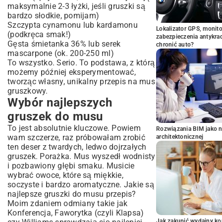
maksymalnie 2-3 łyżki, jeśli gruszki są
bardzo słodkie, pomijam)
Szczypta cynamonu lub kardamonu
Lokalizator GPS, monito
(podkręca smak!)
zabezpieczenia antykra
Gęsta śmietanka 36% lub serek
chronić auto?
mascarpone (ok. 200-250 ml)
To wszystko. Serio. To podstawa, z którą
możemy później eksperymentować,
tworząc własny, unikalny przepis na mus
gruszkowy.
Wybór najlepszych
gruszek do musu
To jest absolutnie kluczowe. Powiem
Rozwiązania BIM jako n
wam szczerze, raz próbowałam zrobić
architektonicznej
ten deser z twardych, ledwo dojrzałych
gruszek. Porażka. Mus wyszedł wodnisty
i pozbawiony głębi smaku. Musicie
wybrać owoce, które są miękkie,
soczyste i bardzo aromatyczne. Jakie są
najlepsze gruszki do musu przepis?
Moim zdaniem odmiany takie jak
Konferencja, Faworytka (czyli Klapsa)
Jak zakupić wydajny ko