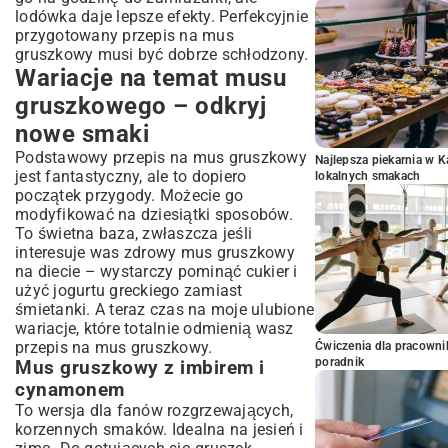
lodówka daje lepsze efekty. Perfekcyjnie
przygotowany przepis na mus
gruszkowy musi być dobrze schłodzony.
Wariacje na temat musu
gruszkowego – odkryj
nowe smaki
Podstawowy przepis na mus gruszkowy
Najlepsza piekarnia w 
jest fantastyczny, ale to dopiero
lokalnych smakach
początek przygody. Możecie go
modyfikować na dziesiątki sposobów.
To świetna baza, zwłaszcza jeśli
interesuje was zdrowy mus gruszkowy
na diecie – wystarczy pominąć cukier i
użyć jogurtu greckiego zamiast
śmietanki. A teraz czas na moje ulubione
wariacje, które totalnie odmienią wasz
przepis na mus gruszkowy.
Ćwiczenia dla pracown
poradnik
Mus gruszkowy z imbirem i
cynamonem
To wersja dla fanów rozgrzewających,
korzennych smaków. Idealna na jesień i