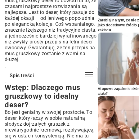
mus gruszkowy deser to dowód na to, że
czasami najprostsze rozwiązania są
najlepsze. Jest to deser, który pasuje do
każdej okazji – od leniwego popołudnia
Zarabiaj na tym, że ni
po elegancką kolację. Coś wspaniałego,
jako dodatkowe źródło 
znacznie lżejszego niż tradycyjne ciasta,
zakładu
a jednocześnie bardziej wyrafinowanego
niż zwykły
prosty przepis na letni deser
owocowy
. Gwarantuję, że ten przepis na
mus gruszkowy zostanie z wami na
dłużej.
Spis treści
Wstęp: Dlaczego mus
Wstęp: Dlaczego mus gruszkowy to
Atopowe zapalenie skór
idealny deser?
ciało?
gruszkowy to idealny
Krótka historia musu i jego popularność
deser?
Składniki na doskonały mus gruszkowy
Bo jest genialny w swojej prostocie. To
– co musisz przygotować?
deser, który łączy w sobie naturalną
Wybór najlepszych gruszek do musu
słodycz dojrzałych gruszek z
Dodatkowe składniki, które wzbogacą
niewiarygodnie kremową, rozpływającą
smak
się w ustach konsystencją. Nie ma tu