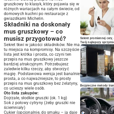
gruszkowy to klasyk, który pojawia się w
różnych wariacjach na całym świecie, od
domowych kuchni po restauracje z
gwiazdkami Michelin.
Składniki na doskonały
mus gruszkowy – co
musisz przygotować?
Sekret promiennej cery,
Twój najlepszy sprzymi
Sekret tkwi w jakości składników. Nie ma
tu miejsca na kompromisy. Na szczęście
lista jest krótka i prosta, co czyni ten
przepis na mus gruszkowy jeszcze
bardziej atrakcyjnym. Potrzebujesz
zaledwie kilku rzeczy, aby stworzyć
magię. Podstawowa wersja jest banalnie
prosta, a co najważniejsze, to prosty
przepis na mus gruszkowy bez żelatyny,
Bezpieczne metody trans
co ucieszy wiele osób.
Oto lista zakupów:
Dojrzałe, słodkie gruszki (ok. 1 kg)
Sok z połowy cytryny (żeby gruszki nie
ściemniały)
Cukier (opcjonalnie, do smaku – ja daję