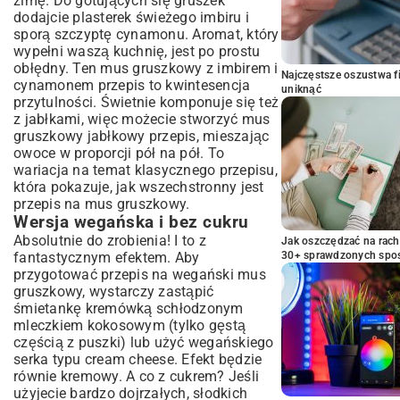
zimę. Do gotujących się gruszek
dodajcie plasterek świeżego imbiru i
sporą szczyptę cynamonu. Aromat, który
wypełni waszą kuchnię, jest po prostu
obłędny. Ten mus gruszkowy z imbirem i
Najczęstsze oszustwa f
cynamonem przepis to kwintesencja
uniknąć
przytulności. Świetnie komponuje się też
z jabłkami, więc możecie stworzyć mus
gruszkowy jabłkowy przepis, mieszając
owoce w proporcji pół na pół. To
wariacja na temat klasycznego przepisu,
która pokazuje, jak wszechstronny jest
przepis na mus gruszkowy.
Wersja wegańska i bez cukru
Absolutnie do zrobienia! I to z
Jak oszczędzać na rac
fantastycznym efektem. Aby
30+ sprawdzonych sp
przygotować przepis na wegański mus
gruszkowy, wystarczy zastąpić
śmietankę kremówką schłodzonym
mleczkiem kokosowym (tylko gęstą
częścią z puszki) lub użyć wegańskiego
serka typu cream cheese. Efekt będzie
równie kremowy. A co z cukrem? Jeśli
użyjecie bardzo dojrzałych, słodkich