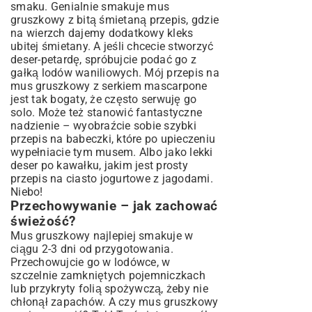
smaku. Genialnie smakuje mus
gruszkowy z bitą śmietaną przepis, gdzie
na wierzch dajemy dodatkowy kleks
ubitej śmietany. A jeśli chcecie stworzyć
deser-petardę, spróbujcie podać go z
gałką lodów waniliowych. Mój przepis na
mus gruszkowy z serkiem mascarpone
jest tak bogaty, że często serwuję go
solo. Może też stanowić fantastyczne
nadzienie – wyobraźcie sobie
szybki
przepis na babeczki
, które po upieczeniu
wypełniacie tym musem. Albo jako lekki
deser po kawałku, jakim jest
prosty
przepis na ciasto jogurtowe z jagodami
.
Niebo!
Przechowywanie – jak zachować
świeżość?
Mus gruszkowy najlepiej smakuje w
ciągu 2-3 dni od przygotowania.
Przechowujcie go w lodówce, w
szczelnie zamkniętych pojemniczkach
lub przykryty folią spożywczą, żeby nie
chłonął zapachów. A czy mus gruszkowy