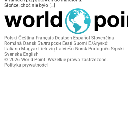
Słońce, choć nie było […]
Polski
Čeština
Français
Deutsch
Español
Slovenčina
Română
Dansk
Български
Eesti
Suomi
Ελληνικά
Italiano
Magyar
Lietuvių
Latviešu
Norsk
Português
Srpski
Svenska
English
© 2026 World Point. Wszelkie prawa zastrzeżone.
Polityka prywatności