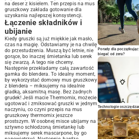
na deser z kisielem
. Ten przepis na mus
gruszkowy zakłada gotowanie dla
uzyskania najlepszej konsystencji.
Łączenie składników i
ubijanie
Kiedy gruszki są już miękkie jak masło,
czas na magię. Odstawiamy je na chwilę
Porady dla początkując
do przestudzenia. Muszą być letnie, nie
biegać od zera?
gorące, bo inaczej śmietanka lub serek
się zwarzą. A tego nie chcemy.
Następnie przekładamy całą zawartość
garnka do blendera. To idealny moment,
by wykorzystać domowy mus gruszkowy
z blendera – miksujemy na idealnie
gładką, aksamitną masę. Bez żadnych
grudek! Jeśli macie Thermomix, możecie
ugotować i zmiksować gruszki w jednym
Technologie oszczędzan
naczyniu, co czyni przepis na mus
gruszkowy thermomix jeszcze
prostszym. W osobnej misce ubijamy na
sztywno schłodzoną śmietankę lub
miksujemy serek mascarpone, by go
napowietrzyć. Następnie, bardzo