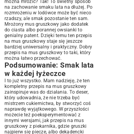
można mrozić? Tak! To świetny sposób
na zachowanie smaku lata na dłużej. Po
rozmrożeniu w lodówce może być nieco
rzadszy, ale smak pozostanie ten sam.
Mrożony mus gruszkowy jako dodatek
do ciasta albo porannej owsianki to
genialny patent. Dzięki temu ten przepis
na mus gruszkowy staje się jeszcze
bardziej uniwersalny i praktyczny. Dobry
przepis na mus gruszkowy to taki, który
można łatwo przechować.
Podsumowanie: Smak lata
w każdej łyżeczce
I to już wszystko. Mam nadzieję, że ten
kompletny przepis na mus gruszkowy
zainspiruje was do działania. To deser,
który udowadnia, że nie trzeba być
mistrzem cukiernictwa, by stworzyć coś
naprawdę wyjątkowego. W przyszłości
możecie też poeksperymentować z
innymi wersjami, jak przepis na mus
gruszkowy z piekarnika, gdzie gruszki
najpierw się piecze, albo dekadencki