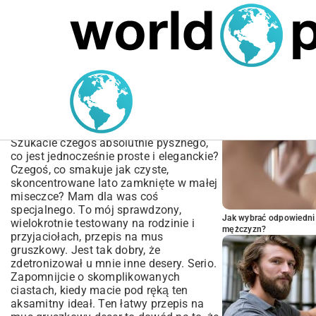
MARIUSZ ŁAMAGA
05.10.2025
SPORT
POPULARNE A
Przepis na mus gruszkowy
– Idealnie kremowy i
prosty deser
Szukacie czegoś absolutnie pysznego,
co jest jednocześnie proste i eleganckie?
Czegoś, co smakuje jak czyste,
skoncentrowane lato zamknięte w małej
miseczce? Mam dla was coś
specjalnego. To mój sprawdzony,
Jak wybrać odpowiedni 
wielokrotnie testowany na rodzinie i
mężczyzn?
przyjaciołach, przepis na mus
gruszkowy. Jest tak dobry, że
zdetronizował u mnie inne desery. Serio.
Zapomnijcie o skomplikowanych
ciastach, kiedy macie pod ręką ten
aksamitny ideał. Ten łatwy przepis na