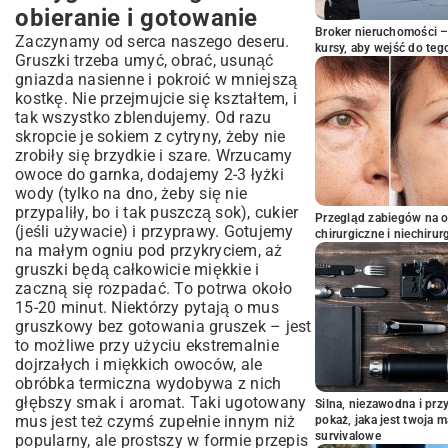
obieranie i gotowanie
Broker nieruchomości – 
Zaczynamy od serca naszego deseru.
kursy, aby wejść do teg
Gruszki trzeba umyć, obrać, usunąć
gniazda nasienne i pokroić w mniejszą
kostkę. Nie przejmujcie się kształtem, i
tak wszystko zblendujemy. Od razu
skropcie je sokiem z cytryny, żeby nie
zrobiły się brzydkie i szare. Wrzucamy
owoce do garnka, dodajemy 2-3 łyżki
wody (tylko na dno, żeby się nie
przypaliły, bo i tak puszczą sok), cukier
Przegląd zabiegów na 
(jeśli używacie) i przyprawy. Gotujemy
chirurgiczne i niechirur
na małym ogniu pod przykryciem, aż
gruszki będą całkowicie miękkie i
zaczną się rozpadać. To potrwa około
15-20 minut. Niektórzy pytają o mus
gruszkowy bez gotowania gruszek – jest
to możliwe przy użyciu ekstremalnie
dojrzałych i miękkich owoców, ale
obróbka termiczna wydobywa z nich
głębszy smak i aromat. Taki ugotowany
Silna, niezawodna i pr
mus jest też czymś zupełnie innym niż
pokaż, jaka jest twoja 
survivalowe
popularny, ale prostszy w formie
przepis