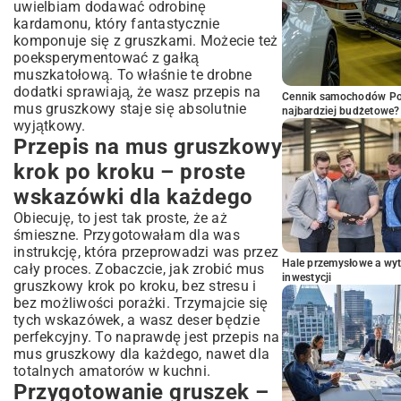
uwielbiam dodawać odrobinę
kardamonu, który fantastycznie
komponuje się z gruszkami. Możecie też
poeksperymentować z gałką
muszkatołową. To właśnie te drobne
dodatki sprawiają, że wasz przepis na
Cennik samochodów Por
mus gruszkowy staje się absolutnie
najbardziej budżetowe?
wyjątkowy.
Przepis na mus gruszkowy
krok po kroku – proste
wskazówki dla każdego
Obiecuję, to jest tak proste, że aż
śmieszne. Przygotowałam dla was
instrukcję, która przeprowadzi was przez
Hale przemysłowe a wyt
cały proces. Zobaczcie, jak zrobić mus
inwestycji
gruszkowy krok po kroku, bez stresu i
bez możliwości porażki. Trzymajcie się
tych wskazówek, a wasz deser będzie
perfekcyjny. To naprawdę jest przepis na
mus gruszkowy dla każdego, nawet dla
totalnych amatorów w kuchni.
Przygotowanie gruszek –