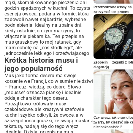
mąki, skomplikowanego pieczenia ani
Przepis na mus gruszkowy krok po kroku
Przerzedzone włosy na 
godzin spędzonych w kuchni. To czysta
– proste wskazówki dla każdego
zatrzymać ten proces
esencja owocu, podana w formie, która
Przygotowanie gruszek – obieranie i
zadowoli nawet najbardziej wybredne
gotowanie
podniebienia. Idealny na upalne dni,
Łączenie składników i ubijanie
kiedy ostatnie, o czym marzymy, to
włączanie piekarnika. Ten przepis na
Chłodzenie i konsystencja
mus gruszkowy to mój ratunek, gdy
Wariacje na temat musu gruszkowego –
mam ochotę na „coś słodkiego”, ale
odkryj nowe smaki
jednocześnie lekkiego i orzeźwiającego.
Mus gruszkowy z imbirem i cynamonem
Krótka historia musu i
Zeppelin – zegarki z l
Wersja wegańska i bez cukru
jego popularność
elegancją
Mus gruszkowy z dodatkiem alkoholu
Mus jako forma deseru ma swoje
Jak podawać i przechowywać mus
korzenie we Francji, co w sumie nie dziwi
gruszkowy?
– Francuzi wiedzą, co dobre. Słowo
Propozycje dekoracji i serwowania
„mousse” oznacza piankę i idealnie
Przechowywanie – jak zachować
oddaje charakter tego deseru.
świeżość?
Początkowo królowały musy
czekoladowe, ale kreatywni szefowie
Podsumowanie: Smak lata w każdej
kuchni szybko odkryli, że owoce, a w
łyżeczce
Czy wiesz, jak prawidł
szczególności gruszki, ze swoją maślaną
twarzy, by cieszyć się 
teksturą, nadają się do tego wręcz
niedoskonałości?
idealnie. Dzisiaj przepis na mus