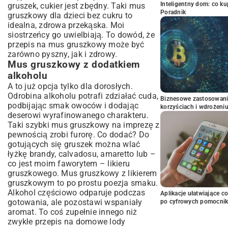
Inteligentny dom: co k
gruszek, cukier jest zbędny. Taki mus
Poradnik
gruszkowy dla dzieci bez cukru to
idealna, zdrowa przekąska. Moi
siostrzeńcy go uwielbiają. To dowód, że
przepis na mus gruszkowy może być
zarówno pyszny, jak i zdrowy.
Mus gruszkowy z dodatkiem
alkoholu
A to już opcja tylko dla dorosłych.
Odrobina alkoholu potrafi zdziałać cuda,
Biznesowe zastosowani
podbijając smak owoców i dodając
korzyściach i wdrożeni
deserowi wyrafinowanego charakteru.
Taki szybki mus gruszkowy na imprezę z
pewnością zrobi furorę. Co dodać? Do
gotujących się gruszek można wlać
łyżkę brandy, calvadosu, amaretto lub –
co jest moim faworytem – likieru
gruszkowego. Mus gruszkowy z likierem
gruszkowym to po prostu poezja smaku.
Alkohol częściowo odparuje podczas
Aplikacje ułatwiające c
gotowania, ale pozostawi wspaniały
po cyfrowych pomocni
aromat. To coś zupełnie innego niż
zwykłe
przepis na domowe lody