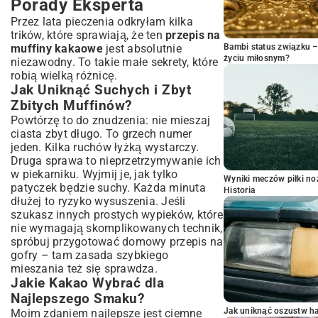
Porady Eksperta
Przez lata pieczenia odkryłam kilka
trików, które sprawiają, że ten
przepis na
Bambi status związku 
muffiny kakaowe
jest absolutnie
życiu miłosnym?
niezawodny. To takie małe sekrety, które
robią wielką różnicę.
Jak Uniknąć Suchych i Zbyt
Zbitych Muffinów?
Powtórzę to do znudzenia: nie mieszaj
ciasta zbyt długo. To grzech numer
jeden. Kilka ruchów łyżką wystarczy.
Druga sprawa to nieprzetrzymywanie ich
w piekarniku. Wyjmij je, jak tylko
Wyniki meczów piłki noż
patyczek będzie suchy. Każda minuta
Historia
dłużej to ryzyko wysuszenia. Jeśli
szukasz innych prostych wypieków, które
nie wymagają skomplikowanych technik,
spróbuj przygotować
domowy przepis na
gofry
– tam zasada szybkiego
mieszania też się sprawdza.
Jakie Kakao Wybrać dla
Najlepszego Smaku?
Jak uniknąć oszustw h
Moim zdaniem najlepsze jest ciemne