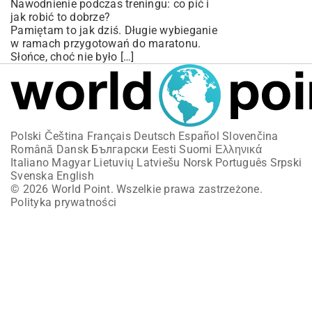
Nawodnienie podczas treningu: co pić i
jak robić to dobrze?
Pamiętam to jak dziś. Długie wybieganie
w ramach przygotowań do maratonu.
Słońce, choć nie było […]
Polski
Čeština
Français
Deutsch
Español
Slovenčina
Română
Dansk
Български
Eesti
Suomi
Ελληνικά
Italiano
Magyar
Lietuvių
Latviešu
Norsk
Português
Srpski
Svenska
English
© 2026 World Point. Wszelkie prawa zastrzeżone.
Polityka prywatności