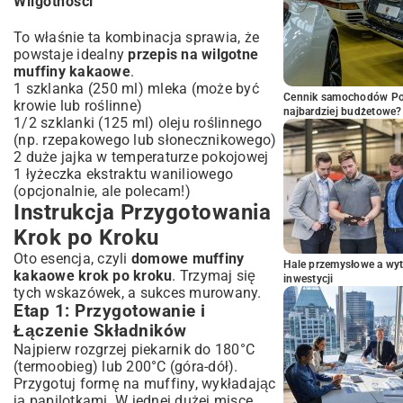
Wilgotności
To właśnie ta kombinacja sprawia, że
powstaje idealny
przepis na wilgotne
muffiny kakaowe
.
1 szklanka (250 ml) mleka (może być
Cennik samochodów Por
krowie lub roślinne)
najbardziej budżetowe?
1/2 szklanki (125 ml) oleju roślinnego
(np. rzepakowego lub słonecznikowego)
2 duże jajka w temperaturze pokojowej
1 łyżeczka ekstraktu waniliowego
(opcjonalnie, ale polecam!)
Instrukcja Przygotowania
Krok po Kroku
Oto esencja, czyli
domowe muffiny
Hale przemysłowe a wyt
kakaowe krok po kroku
. Trzymaj się
inwestycji
tych wskazówek, a sukces murowany.
Etap 1: Przygotowanie i
Łączenie Składników
Najpierw rozgrzej piekarnik do 180°C
(termoobieg) lub 200°C (góra-dół).
Przygotuj formę na muffiny, wykładając
ją papilotkami. W jednej dużej misce