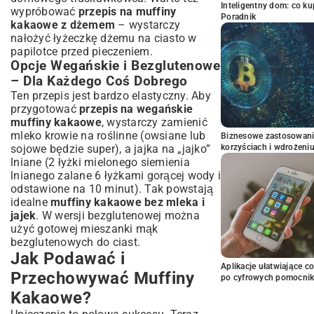
Inteligentny dom: co k
wypróbować
przepis na muffiny
Poradnik
kakaowe z dżemem
– wystarczy
nałożyć łyżeczkę dżemu na ciasto w
papilotce przed pieczeniem.
Opcje Wegańskie i Bezglutenowe
– Dla Każdego Coś Dobrego
Ten przepis jest bardzo elastyczny. Aby
przygotować
przepis na wegańskie
muffiny kakaowe
, wystarczy zamienić
mleko krowie na roślinne (owsiane lub
Biznesowe zastosowani
korzyściach i wdrożeni
sojowe będzie super), a jajka na „jajko”
lniane (2 łyżki mielonego siemienia
lnianego zalane 6 łyżkami gorącej wody i
odstawione na 10 minut). Tak powstają
idealne
muffiny kakaowe bez mleka i
jajek
. W wersji bezglutenowej można
użyć gotowej mieszanki mąk
bezglutenowych do ciast.
Jak Podawać i
Aplikacje ułatwiające c
Przechowywać Muffiny
po cyfrowych pomocni
Kakaowe?