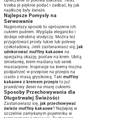
Upieczenie to połowa sukcesu. Teraz
trzeba je pięknie podać i zadbać, by jak
najdłużej były świeże.
Najlepsze Pomysły na
Serwowanie
Najprostszy sposób to oprószenie ich
cukrem pudrem. Wygląda elegancko i
dodaje odrobinę słodyczy. Można też
przygotować prosty lukier lub polewę
czekoladową. Jeśli zastanawiasz się,
jak
udekorować muffiny kakaowe
na
specjalną okazję, postaw na krem. Ubitą
śmietankę, krem maślany lub serek
mascarpone. Inspiracje na kremy można
podpatrzeć w przepisie na
przepis na
ciasto z masą grysikową
. Taki
muffiny
kakaowe z kremem przepis
to już
prawdziwy deser na miarę cukierni.
Sposoby Przechowywania dla
Długotrwałej Świeżości
Zastanawiasz się,
jak przechowywać
świeże muffiny kakaowe
? Najlepiej w
szczelnie zamykanym pojemniku w