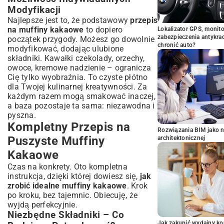
Modyfikacji
Najlepsze jest to, że podstawowy
przepis
na muffiny kakaowe
to dopiero
Lokalizator GPS, monito
zabezpieczenia antykra
początek przygody. Możesz go dowolnie
chronić auto?
modyfikować, dodając ulubione
składniki. Kawałki czekolady, orzechy,
owoce, kremowe nadzienie – ogranicza
Cię tylko wyobraźnia. To czyste płótno
dla Twojej kulinarnej kreatywności. Za
każdym razem mogą smakować inaczej,
a baza pozostaje ta sama: niezawodna i
pyszna.
Kompletny Przepis na
Rozwiązania BIM jako n
Puszyste Muffiny
architektonicznej
Kakaowe
Czas na konkrety. Oto kompletna
instrukcja, dzięki której dowiesz się,
jak
zrobić idealne muffiny kakaowe
. Krok
po kroku, bez tajemnic. Obiecuję, że
wyjdą perfekcyjnie.
Niezbędne Składniki – Co
Jak zakupić wydajny ko