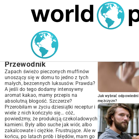
MARIUSZ ŁAMAGA
03.10.2025
SPORT
POPULARNE A
Przepis na Muffiny
Kakaowe – Puszyste i
Wilgotne | Prosty
Przewodnik
Zapach świeżo pieczonych muffinów
unoszący się w domu to jedno z tych
małych, bezcennych luksusów. Prawda?
A jeśli do tego dodamy intensywny
aromat kakao, mamy przepis na
Jak wybrać odpowiedni 
absolutną błogość. Szczerze?
mężczyzn?
Przerobiłam w życiu dziesiątki receptur i
wiele z nich kończyło się… cóż,
powiedzmy, że produkcją czekoladowych
kamieni. Były albo suche jak wiór, albo
zakalcowate i ciężkie. Frustrujące. Ale w
końcu, po latach prób i błędów, mam go