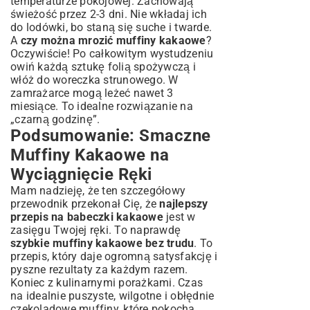
temperaturze pokojowej. Zachowają
świeżość przez 2-3 dni. Nie wkładaj ich
do lodówki, bo staną się suche i twarde.
A
czy można mrozić muffiny kakaowe
?
Oczywiście! Po całkowitym wystudzeniu
owiń każdą sztukę folią spożywczą i
włóż do woreczka strunowego. W
zamrażarce mogą leżeć nawet 3
miesiące. To idealne rozwiązanie na
„czarną godzinę”.
Podsumowanie: Smaczne
Muffiny Kakaowe na
Wyciągnięcie Ręki
Mam nadzieję, że ten szczegółowy
przewodnik przekonał Cię, że
najlepszy
przepis na babeczki kakaowe
jest w
zasięgu Twojej ręki. To naprawdę
szybkie muffiny kakaowe bez trudu
. To
przepis, który daje ogromną satysfakcję i
pyszne rezultaty za każdym razem.
Koniec z kulinarnymi porażkami. Czas
na idealnie puszyste, wilgotne i obłędnie
czekoladowe muffiny, które pokocha