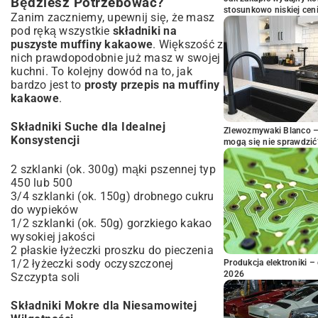
Będziesz Potrzebować?
stosunkowo niskiej cen
Zanim zaczniemy, upewnij się, że masz
pod ręką wszystkie
składniki na
puszyste muffiny kakaowe
. Większość z
nich prawdopodobnie już masz w swojej
kuchni. To kolejny dowód na to, jak
bardzo jest to
prosty przepis na muffiny
kakaowe
.
Składniki Suche dla Idealnej
Zlewozmywaki Blanco – 
Konsystencji
mogą się nie sprawdzić
2 szklanki (ok. 300g) mąki pszennej typ
450 lub 500
3/4 szklanki (ok. 150g) drobnego cukru
do wypieków
1/2 szklanki (ok. 50g) gorzkiego kakao
wysokiej jakości
2 płaskie łyżeczki proszku do pieczenia
1/2 łyżeczki sody oczyszczonej
Produkcja elektroniki – 
2026
Szczypta soli
Składniki Mokre dla Niesamowitej