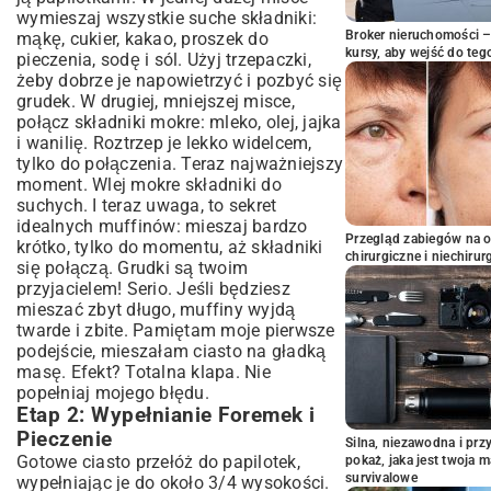
wymieszaj wszystkie suche składniki:
Broker nieruchomości – 
mąkę, cukier, kakao, proszek do
kursy, aby wejść do teg
pieczenia, sodę i sól. Użyj trzepaczki,
żeby dobrze je napowietrzyć i pozbyć się
grudek. W drugiej, mniejszej misce,
połącz składniki mokre: mleko, olej, jajka
i wanilię. Roztrzep je lekko widelcem,
tylko do połączenia. Teraz najważniejszy
moment. Wlej mokre składniki do
suchych. I teraz uwaga, to sekret
idealnych muffinów: mieszaj bardzo
Przegląd zabiegów na 
krótko, tylko do momentu, aż składniki
chirurgiczne i niechirur
się połączą. Grudki są twoim
przyjacielem! Serio. Jeśli będziesz
mieszać zbyt długo, muffiny wyjdą
twarde i zbite. Pamiętam moje pierwsze
podejście, mieszałam ciasto na gładką
masę. Efekt? Totalna klapa. Nie
popełniaj mojego błędu.
Etap 2: Wypełnianie Foremek i
Pieczenie
Silna, niezawodna i pr
Gotowe ciasto przełóż do papilotek,
pokaż, jaka jest twoja 
survivalowe
wypełniając je do około 3/4 wysokości.