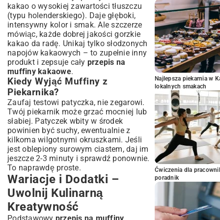
kakao o wysokiej zawartości tłuszczu
(typu holenderskiego). Daje głęboki,
intensywny kolor i smak. Ale szczerze
mówiąc, każde dobrej jakości gorzkie
kakao da radę. Unikaj tylko słodzonych
napojów kakaowych – to zupełnie inny
produkt i zepsuje cały
przepis na
muffiny kakaowe
.
Najlepsza piekarnia w 
Kiedy Wyjąć Muffiny z
lokalnych smakach
Piekarnika?
Zaufaj testowi patyczka, nie zegarowi.
Twój piekarnik może grzać mocniej lub
słabiej. Patyczek wbity w środek
powinien być suchy, ewentualnie z
kilkoma wilgotnymi okruszkami. Jeśli
jest oblepiony surowym ciastem, daj im
jeszcze 2-3 minuty i sprawdź ponownie.
To naprawdę proste.
Ćwiczenia dla pracown
Wariacje i Dodatki –
poradnik
Uwolnij Kulinarną
Kreatywność
Podstawowy
przepis na muffiny