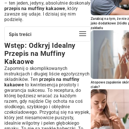
– ten jeden, jedyny, absolutnie doskonały
przepis na muffiny kakaowe
, który
zawsze się udaje. I dzisiaj się nim
podzielę.
Zarabiaj na tym, że ni
jako dodatkowe źródło 
zakładu
Spis treści
Wstęp: Odkryj Idealny
Wstęp: Odkryj Idealny Przepis na
Muffiny Kakaowe
Przepis na Muffiny
Dlaczego Muffiny Kakaowe to Idealny
Kakaowe
Wypiek?
Zapomnij o skomplikowanych
Szybkość i Prostota Przygotowania
instrukcjach i długiej liście egzotycznych
Uniwersalność – Na Każdą Okazję
składników. Ten
przepis na muffiny
Możliwość Indywidualnych Modyfikacji
Atopowe zapalenie skór
kakaowe
to kwintesencja prostoty i
ciało?
Kompletny Przepis na Puszyste Muffiny
gwarancja sukcesu. To receptura, do
Kakaowe
której będziesz wracać za każdym
razem, gdy najdzie Cię ochota na coś
Niezbędne Składniki – Co Będziesz
słodkiego, szybkiego i obłędnie
Potrzebować?
czekoladowego. Przygotuj się na wypiek,
Instrukcja Przygotowania Krok po Kroku
który jest niesamowicie puszysty,
Etap 1: Przygotowanie i Łączenie
idealnie wilgotny i pełen głębokiego
Składników
smaku. To nie są zwykłe babeczki. To