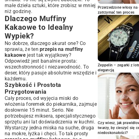
Etap 2: Wypełnianie Foremek i Pieczenie
małe dzieła sztuki, które zrobisz w mniej
Przerzedzone włosy na 
Etap 3: Studzenie i Serwowanie
niż godzinę.
zatrzymać ten proces
Dlaczego Muffiny
Sekrety Doskonałych Muffinów
Kakaowych – Porady Eksperta
Kakaowe to Idealny
Jak Uniknąć Suchych i Zbyt Zbitych
Wypiek?
Muffinów?
No dobrze, dlaczego akurat one? Co
Jakie Kakao Wybrać dla Najlepszego
sprawia, że ten
Smaku?
przepis na muffiny
kakaowe
jest tak wyjątkowy?
Kiedy Wyjąć Muffiny z Piekarnika?
Odpowiedź jest banalnie prosta:
Wariacje i Dodatki – Uwolnij Kulinarną
Zeppelin – zegarki z l
wszechstronność i niezawodność. To
Kreatywność
elegancją
deser, który pasuje absolutnie wszędzie i
Muffiny Kakaowe z Kawałkami Czekolady
każdemu.
lub Orzechami
Szybkość i Prostota
Wersje Owocowe – Idealne Połączenia
Przygotowania
Smaków
Cały proces, od wyjęcia miski do
Opcje Wegańskie i Bezglutenowe – Dla
włożenia foremek do piekarnika, zajmuje
Każdego Coś Dobrego
dosłownie 15 minut. Serio. Nie
Jak Podawać i Przechowywać Muffiny
potrzebujesz miksera, specjalistycznego
Kakaowe?
sprzętu ani lat doświadczenia w kuchni.
Czy wiesz, jak prawidł
Wystarczy jedna miska na suche, druga
Najlepsze Pomysły na Serwowanie
twarzy, by cieszyć się 
na mokre, łyżka i chęci. To tak prosty
niedoskonałości?
Sposoby Przechowywania dla Długotrwałej