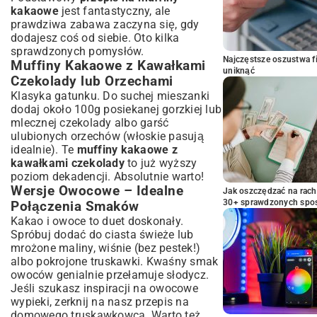
kakaowe
jest fantastyczny, ale
prawdziwa zabawa zaczyna się, gdy
dodajesz coś od siebie. Oto kilka
sprawdzonych pomysłów.
Najczęstsze oszustwa f
Muffiny Kakaowe z Kawałkami
uniknąć
Czekolady lub Orzechami
Klasyka gatunku. Do suchej mieszanki
dodaj około 100g posiekanej gorzkiej lub
mlecznej czekolady albo garść
ulubionych orzechów (włoskie pasują
idealnie). Te
muffiny kakaowe z
kawałkami czekolady
to już wyższy
poziom dekadencji. Absolutnie warto!
Wersje Owocowe – Idealne
Jak oszczędzać na rac
30+ sprawdzonych sp
Połączenia Smaków
Kakao i owoce to duet doskonały.
Spróbuj dodać do ciasta świeże lub
mrożone maliny, wiśnie (bez pestek!)
albo pokrojone truskawki. Kwaśny smak
owoców genialnie przełamuje słodycz.
Jeśli szukasz inspiracji na owocowe
wypieki, zerknij na nasz
przepis na
domowego truskawkowca
. Warto też