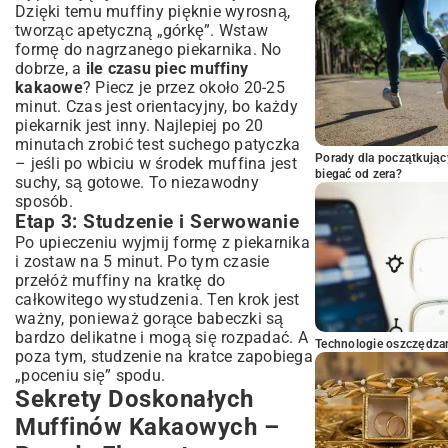
Dzięki temu muffiny pięknie wyrosną,
tworząc apetyczną „górkę”. Wstaw
formę do nagrzanego piekarnika. No
dobrze, a
ile czasu piec muffiny
kakaowe
? Piecz je przez około 20-25
minut. Czas jest orientacyjny, bo każdy
piekarnik jest inny. Najlepiej po 20
minutach zrobić test suchego patyczka
Porady dla początkując
– jeśli po wbiciu w środek muffina jest
biegać od zera?
suchy, są gotowe. To niezawodny
sposób.
Etap 3: Studzenie i Serwowanie
Po upieczeniu wyjmij formę z piekarnika
i zostaw na 5 minut. Po tym czasie
przełóż muffiny na kratkę do
całkowitego wystudzenia. Ten krok jest
ważny, ponieważ gorące babeczki są
bardzo delikatne i mogą się rozpadać. A
Technologie oszczędzan
poza tym, studzenie na kratce zapobiega
„poceniu się” spodu.
Sekrety Doskonałych
Muffinów Kakaowych –