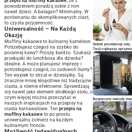
przepis na muffiny kakaowe
, że z
Świeżości
powodzeniem poradzą sobie z nim
Podsumowanie: Smaczne Muffiny
nawet dzieci. A bałagan? Minimalny. W
Kakaowe na Wyciągnięcie Ręki
porównaniu do skomplikowanych ciast,
to czysta przyjemność.
Uniwersalność – Na Każdą
Okazję
Muffiny kakaowe to kulinarny kameleon.
Sekret promiennej cery,
Potrzebujesz czegoś na szybko do
Twój najlepszy sprzymi
porannej kawy? Proszę bardzo. Szukasz
przekąski do lunchboxa dla dziecka?
Idealne. A może planujesz imprezę i
potrzebujesz czegoś, co zadowoli tłumy?
Ten wypiek to strzał w dziesiątkę. Są
znacznie mniej kłopotliwe niż tradycyjne
ciasta, a równie efektowne. Sprawdzają
się nawet jako element słodkiego stołu, o
czym więcej można przeczytać w
Bezpieczne metody trans
naszych inspiracjach na
przepisy na
ciasta karnawałowe
. Ten
przepis na
muffiny kakaowe
to po prostu
uniwersalny żołnierz na każdym
kulinarnym froncie.
Możliwość Indywidualnych