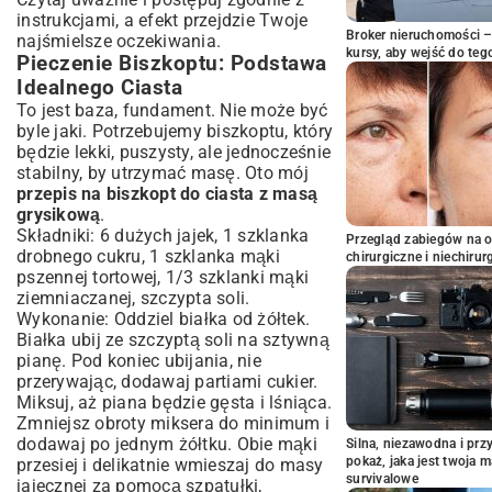
instrukcjami, a efekt przejdzie Twoje
Broker nieruchomości – 
najśmielsze oczekiwania.
kursy, aby wejść do teg
Pieczenie Biszkoptu: Podstawa
Idealnego Ciasta
To jest baza, fundament. Nie może być
byle jaki. Potrzebujemy biszkoptu, który
będzie lekki, puszysty, ale jednocześnie
stabilny, by utrzymać masę. Oto mój
przepis na biszkopt do ciasta z masą
grysikową
.
Składniki: 6 dużych jajek, 1 szklanka
Przegląd zabiegów na 
drobnego cukru, 1 szklanka mąki
chirurgiczne i niechirur
pszennej tortowej, 1/3 szklanki mąki
ziemniaczanej, szczypta soli.
Wykonanie: Oddziel białka od żółtek.
Białka ubij ze szczyptą soli na sztywną
pianę. Pod koniec ubijania, nie
przerywając, dodawaj partiami cukier.
Miksuj, aż piana będzie gęsta i lśniąca.
Zmniejsz obroty miksera do minimum i
dodawaj po jednym żółtku. Obie mąki
Silna, niezawodna i pr
pokaż, jaka jest twoja 
przesiej i delikatnie wmieszaj do masy
survivalowe
jajecznej za pomocą szpatułki,