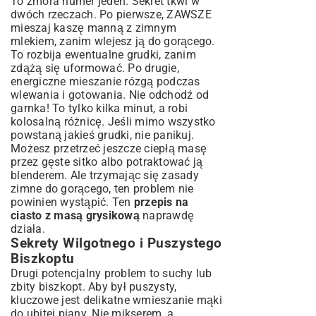
To zmora numer jeden. Sekret tkwi w
dwóch rzeczach. Po pierwsze, ZAWSZE
mieszaj kaszę manną z zimnym
mlekiem, zanim wlejesz ją do gorącego.
To rozbija ewentualne grudki, zanim
zdążą się uformować. Po drugie,
energiczne mieszanie rózgą podczas
wlewania i gotowania. Nie odchodź od
garnka! To tylko kilka minut, a robi
kolosalną różnicę. Jeśli mimo wszystko
powstaną jakieś grudki, nie panikuj.
Możesz przetrzeć jeszcze ciepłą masę
przez gęste sitko albo potraktować ją
blenderem. Ale trzymając się zasady
zimne do gorącego, ten problem nie
powinien wystąpić. Ten
przepis na
ciasto z masą grysikową
naprawdę
działa.
Sekrety Wilgotnego i Puszystego
Biszkoptu
Drugi potencjalny problem to suchy lub
zbity biszkopt. Aby był puszysty,
kluczowe jest delikatne wmieszanie mąki
do ubitej piany. Nie mikserem, a