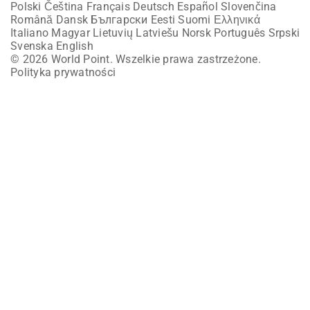
Polski
Čeština
Français
Deutsch
Español
Slovenčina
Română
Dansk
Български
Eesti
Suomi
Ελληνικά
Italiano
Magyar
Lietuvių
Latviešu
Norsk
Português
Srpski
Svenska
English
© 2026 World Point. Wszelkie prawa zastrzeżone.
Polityka prywatności