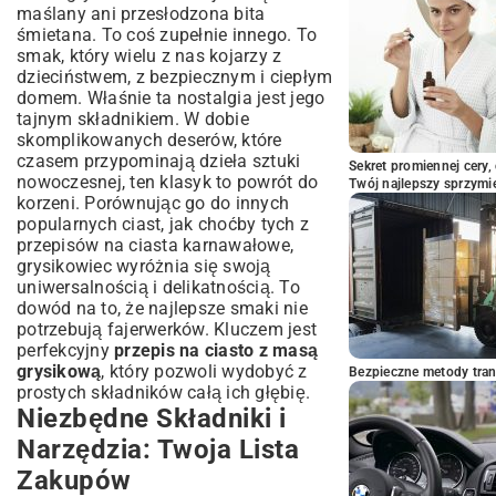
maślany ani przesłodzona bita
Jak Długo Ciasto Zachowa Świeżość?
śmietana. To coś zupełnie innego. To
Pomysły na Podanie: Idealne Do Kawy czy
smak, który wielu z nas kojarzy z
na Przyjęcie?
dzieciństwem, z bezpiecznym i ciepłym
domem. Właśnie ta nostalgia jest jego
tajnym składnikiem. W dobie
skomplikowanych deserów, które
czasem przypominają dzieła sztuki
Sekret promiennej cery,
nowoczesnej, ten klasyk to powrót do
Twój najlepszy sprzymi
korzeni. Porównując go do innych
popularnych ciast, jak choćby tych z
przepisów na ciasta karnawałowe
,
grysikowiec wyróżnia się swoją
uniwersalnością i delikatnością. To
dowód na to, że najlepsze smaki nie
potrzebują fajerwerków. Kluczem jest
perfekcyjny
przepis na ciasto z masą
grysikową
, który pozwoli wydobyć z
Bezpieczne metody trans
prostych składników całą ich głębię.
Niezbędne Składniki i
Narzędzia: Twoja Lista
Zakupów