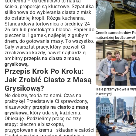
kuchenna – cukiernictwo to nauka
ścisła, proporcje są kluczowe. Szpatułka
silikonowa do wybierania ciasta z miski
do ostatniej kropli. Rózga kuchenna.
Standardowa tortownica o średnicy 24-
26 cm lub prostokątna blacha. Papier do
Cennik samochodów Por
pieczenia. I garnek, najlepiej z grubym
najbardziej budżetowe?
dnem, do gotowania masy. To wszystko.
Cały warsztat pracy, który pozwoli Ci
zrealizować każdy, nawet najbardziej
ambitny
przepis na ciasto z masą
grysikową
.
Przepis Krok Po Kroku:
Jak Zrobić Ciasto z Masą
Grysikową?
Hale przemysłowe a wyt
inwestycji
No dobrze, teoria za nami. Czas na
praktykę! Przedstawię Ci sprawdzony,
niezawodny
przepis na ciasto z masą
grysikową
, który uda się każdemu.
Obiecuję. Podzielimy pracę na trzy
etapy: pieczenie biszkoptu,
przygotowanie kremu i składanie całości.
Czytaj uważnie i postępuj zgodnie z