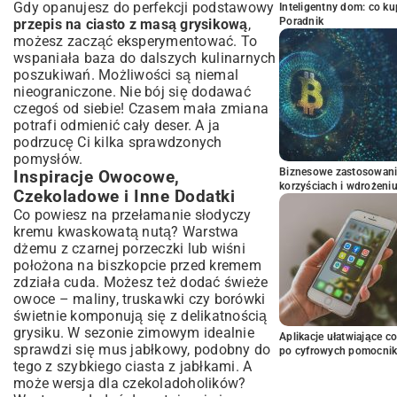
Gdy opanujesz do perfekcji podstawowy
Inteligentny dom: co k
Poradnik
przepis na ciasto z masą grysikową
,
możesz zacząć eksperymentować. To
wspaniała baza do dalszych kulinarnych
poszukiwań. Możliwości są niemal
nieograniczone. Nie bój się dodawać
czegoś od siebie! Czasem mała zmiana
potrafi odmienić cały deser. A ja
podrzucę Ci kilka sprawdzonych
pomysłów.
Biznesowe zastosowani
Inspiracje Owocowe,
korzyściach i wdrożeni
Czekoladowe i Inne Dodatki
Co powiesz na przełamanie słodyczy
kremu kwaskowatą nutą? Warstwa
dżemu z czarnej porzeczki lub wiśni
położona na biszkopcie przed kremem
zdziała cuda. Możesz też dodać świeże
owoce – maliny, truskawki czy borówki
świetnie komponują się z delikatnością
grysiku. W sezonie zimowym idealnie
Aplikacje ułatwiające c
sprawdzi się mus jabłkowy, podobny do
po cyfrowych pomocni
tego z
szybkiego ciasta z jabłkami
. A
może wersja dla czekoladoholików?