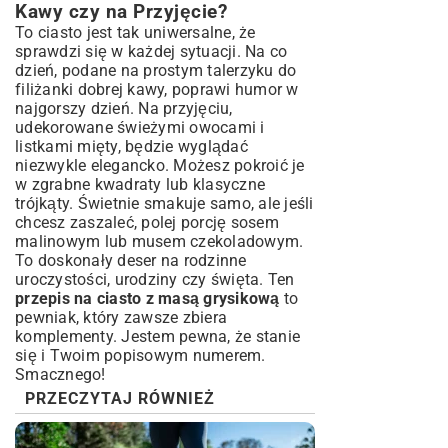
Kawy czy na Przyjęcie?
To ciasto jest tak uniwersalne, że
sprawdzi się w każdej sytuacji. Na co
dzień, podane na prostym talerzyku do
filiżanki dobrej kawy, poprawi humor w
najgorszy dzień. Na przyjęciu,
udekorowane świeżymi owocami i
listkami mięty, będzie wyglądać
niezwykle elegancko. Możesz pokroić je
w zgrabne kwadraty lub klasyczne
trójkąty. Świetnie smakuje samo, ale jeśli
chcesz zaszaleć, polej porcję sosem
malinowym lub musem czekoladowym.
To doskonały deser na rodzinne
uroczystości, urodziny czy święta. Ten
przepis na ciasto z masą grysikową
to
pewniak, który zawsze zbiera
komplementy. Jestem pewna, że stanie
się i Twoim popisowym numerem.
Smacznego!
PRZECZYTAJ RÓWNIEŻ