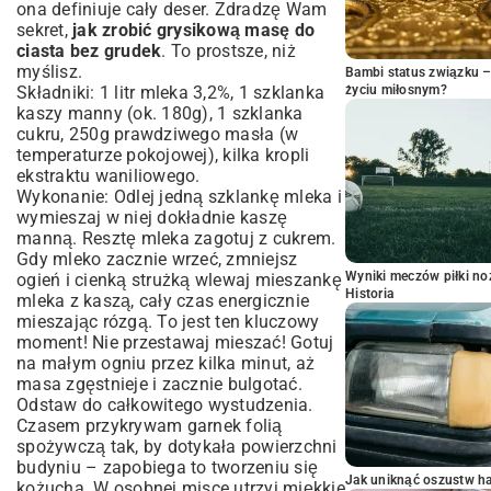
ona definiuje cały deser. Zdradzę Wam
sekret,
jak zrobić grysikową masę do
ciasta bez grudek
. To prostsze, niż
myślisz.
Bambi status związku 
Składniki: 1 litr mleka 3,2%, 1 szklanka
życiu miłosnym?
kaszy manny (ok. 180g), 1 szklanka
cukru, 250g prawdziwego masła (w
temperaturze pokojowej), kilka kropli
ekstraktu waniliowego.
Wykonanie: Odlej jedną szklankę mleka i
wymieszaj w niej dokładnie kaszę
manną. Resztę mleka zagotuj z cukrem.
Gdy mleko zacznie wrzeć, zmniejsz
Wyniki meczów piłki noż
ogień i cienką strużką wlewaj mieszankę
Historia
mleka z kaszą, cały czas energicznie
mieszając rózgą. To jest ten kluczowy
moment! Nie przestawaj mieszać! Gotuj
na małym ogniu przez kilka minut, aż
masa zgęstnieje i zacznie bulgotać.
Odstaw do całkowitego wystudzenia.
Czasem przykrywam garnek folią
spożywczą tak, by dotykała powierzchni
budyniu – zapobiega to tworzeniu się
Jak uniknąć oszustw h
kożucha. W osobnej misce utrzyj miękkie