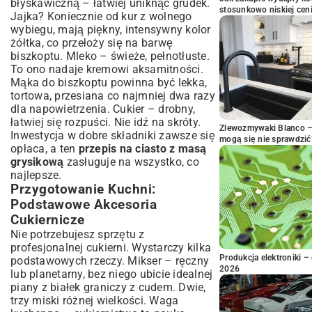
błyskawiczną – łatwiej uniknąć grudek.
stosunkowo niskiej cen
Jajka? Koniecznie od kur z wolnego
wybiegu, mają piękny, intensywny kolor
żółtka, co przełoży się na barwę
biszkoptu. Mleko – świeże, pełnotłuste.
To ono nadaje kremowi aksamitności.
Mąka do biszkoptu powinna być lekka,
tortowa, przesiana co najmniej dwa razy
dla napowietrzenia. Cukier – drobny,
łatwiej się rozpuści. Nie idź na skróty.
Zlewozmywaki Blanco – 
Inwestycja w dobre składniki zawsze się
mogą się nie sprawdzić
opłaca, a ten
przepis na ciasto z masą
grysikową
zasługuje na wszystko, co
najlepsze.
Przygotowanie Kuchni:
Podstawowe Akcesoria
Cukiernicze
Nie potrzebujesz sprzętu z
profesjonalnej cukierni. Wystarczy kilka
Produkcja elektroniki – 
podstawowych rzeczy. Mikser – ręczny
2026
lub planetarny, bez niego ubicie idealnej
piany z białek graniczy z cudem. Dwie,
trzy miski różnej wielkości. Waga