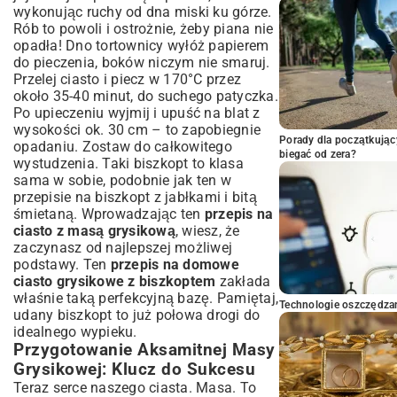
wykonując ruchy od dna miski ku górze.
Rób to powoli i ostrożnie, żeby piana nie
opadła! Dno tortownicy wyłóż papierem
do pieczenia, boków niczym nie smaruj.
Przelej ciasto i piecz w 170°C przez
około 35-40 minut, do suchego patyczka.
Po upieczeniu wyjmij i upuść na blat z
wysokości ok. 30 cm – to zapobiegnie
Porady dla początkując
opadaniu. Zostaw do całkowitego
biegać od zera?
wystudzenia. Taki biszkopt to klasa
sama w sobie, podobnie jak ten w
przepisie na biszkopt z jabłkami i bitą
śmietaną
. Wprowadzając ten
przepis na
ciasto z masą grysikową
, wiesz, że
zaczynasz od najlepszej możliwej
podstawy. Ten
przepis na domowe
ciasto grysikowe z biszkoptem
zakłada
właśnie taką perfekcyjną bazę. Pamiętaj,
Technologie oszczędzan
udany biszkopt to już połowa drogi do
idealnego wypieku.
Przygotowanie Aksamitnej Masy
Grysikowej: Klucz do Sukcesu
Teraz serce naszego ciasta. Masa. To