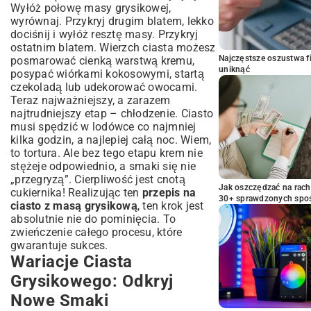
Wyłóż połowę masy grysikowej,
wyrównaj. Przykryj drugim blatem, lekko
dociśnij i wyłóż resztę masy. Przykryj
ostatnim blatem. Wierzch ciasta możesz
Najczęstsze oszustwa f
posmarować cienką warstwą kremu,
uniknąć
posypać wiórkami kokosowymi, startą
czekoladą lub udekorować owocami.
Teraz najważniejszy, a zarazem
najtrudniejszy etap – chłodzenie. Ciasto
musi spędzić w lodówce co najmniej
kilka godzin, a najlepiej całą noc. Wiem,
to tortura. Ale bez tego etapu krem nie
stężeje odpowiednio, a smaki się nie
„przegryzą”. Cierpliwość jest cnotą
Jak oszczędzać na rac
cukiernika! Realizując ten
przepis na
30+ sprawdzonych sp
ciasto z masą grysikową
, ten krok jest
absolutnie nie do pominięcia. To
zwieńczenie całego procesu, które
gwarantuje sukces.
Wariacje Ciasta
Grysikowego: Odkryj
Nowe Smaki