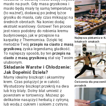
masło na puch. Gdy masa grysikowa i
masło będą miały tę samą temperaturę
(to ważne!), dodawaj po jednej łyżce
grysiku do masła, cały czas miksując na
średnich obrotach. Na koniec dodaj
ekstrakt waniliowy. Gotowe! Ten proces
jest nieco podobny do robienia kremu
budyniowego, jak w
przepisie na
Najlepsza piekarnia w 
karpatkę z Thermomixa
. Dzięki tej
lokalnych smakach
metodzie Twój
przepis na ciasto z masą
grysikową
zyska legendarną gładkość.
To najlepszy sposób, by ten
przepis na
ciasto z masą grysikową
stał się Twoim
ulubionym.
Składanie Warstw i Chłodzenie:
Jak Dopełnić Dzieła?
Mamy idealny biszkopt i aksamitny
krem. Czas połączyć je w całość.
Ćwiczenia dla pracown
Wystudzony biszkopt przekrój na dwa
poradnik
lub trzy blaty. Dolny blat umieść z
powrotem w tortownicy. Możesz go
delikatnie nasączyć herbatą z cytryną
lub wodą z cukrem i sokiem z cytryny.