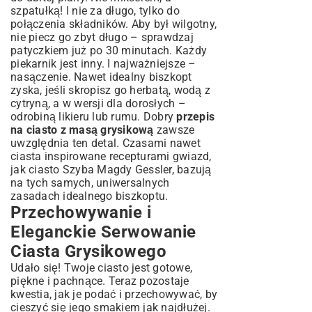
szpatułką! I nie za długo, tylko do
połączenia składników. Aby był wilgotny,
nie piecz go zbyt długo – sprawdzaj
patyczkiem już po 30 minutach. Każdy
piekarnik jest inny. I najważniejsze –
nasączenie. Nawet idealny biszkopt
zyska, jeśli skropisz go herbatą, wodą z
cytryną, a w wersji dla dorosłych –
odrobiną likieru lub rumu. Dobry
przepis
na ciasto z masą grysikową
zawsze
uwzględnia ten detal. Czasami nawet
ciasta inspirowane recepturami gwiazd,
jak
ciasto Szyba Magdy Gessler
, bazują
na tych samych, uniwersalnych
zasadach idealnego biszkoptu.
Przechowywanie i
Eleganckie Serwowanie
Ciasta Grysikowego
Udało się! Twoje ciasto jest gotowe,
piękne i pachnące. Teraz pozostaje
kwestia, jak je podać i przechowywać, by
cieszyć się jego smakiem jak najdłużej.