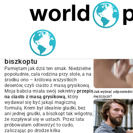
MARIUSZ ŁAMAGA
03.10.2025
SPORT
POPULARNE A
Przepis na ciasto z masą
grysikową – Sekrety
idealnego kremu i
biszkoptu
Pamiętam jak dziś ten smak. Niedzielne
popołudnie, cała rodzina przy stole, a na
środku ono – królowa wszystkich
deserów, czyli ciasto z masą grysikową.
Moja babcia miała swój sekretny
przepis
Jak wybrać odpowiedni 
na ciasto z masą grysikową
, który
mężczyzn?
wydawał się być jakąś magiczną
formułą. Krem był idealnie gładki, bez
ani jednej grudki, a biszkopt tak wilgotny,
że rozpływał się w ustach. Przez lata
próbowałam odtworzyć to cudo,
zaliczając po drodze kilka