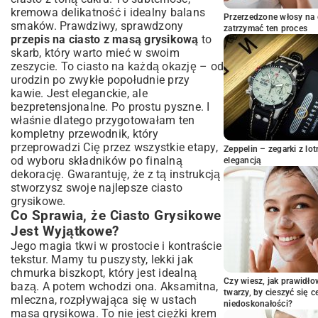
Przygotowanie Kuchni: Podstawowe
kremowa delikatność i idealny balans
Akcesoria Cukiernicze
Przerzedzone włosy na 
smaków. Prawdziwy, sprawdzony
zatrzymać ten proces
Przepis Krok Po Kroku: Jak Zrobić Ciasto
przepis na ciasto z masą grysikową
to
z Masą Grysikową?
skarb, który warto mieć w swoim
Pieczenie Biszkoptu: Podstawa Idealnego
zeszycie. To ciasto na każdą okazję – od
Ciasta
urodzin po zwykłe popołudnie przy
Przygotowanie Aksamitnej Masy
kawie. Jest eleganckie, ale
Grysikowej: Klucz do Sukcesu
bezpretensjonalne. Po prostu pyszne. I
właśnie dlatego przygotowałam ten
Składanie Warstw i Chłodzenie: Jak
Dopełnić Dzieła?
kompletny przewodnik, który
przeprowadzi Cię przez wszystkie etapy,
Wariacje Ciasta Grysikowego: Odkryj
Zeppelin – zegarki z l
od wyboru składników po finalną
elegancją
Nowe Smaki
dekorację. Gwarantuję, że z tą instrukcją
Inspiracje Owocowe, Czekoladowe i Inne
stworzysz swoje najlepsze ciasto
Dodatki
grysikowe.
Ciasto Grysikowe w Wersji Bezglutenowej
Co Sprawia, że Ciasto Grysikowe
lub Bez Mleka
Jest Wyjątkowe?
Najczęstsze Błędy i Sprawdzone Porady
Jego magia tkwi w prostocie i kontraście
Cukiernicze
tekstur. Mamy tu puszysty, lekki jak
Jak Uniknąć Grudek w Masie Grysikowej?
chmurka biszkopt, który jest idealną
Czy wiesz, jak prawidł
Sekrety Wilgotnego i Puszystego Biszkoptu
bazą. A potem wchodzi ona. Aksamitna,
twarzy, by cieszyć się 
mleczna, rozpływająca się w ustach
Przechowywanie i Eleganckie
niedoskonałości?
masa grysikowa. To nie jest ciężki krem
Serwowanie Ciasta Grysikowego