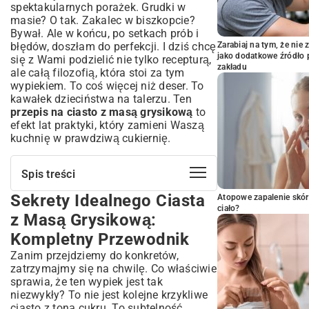
spektakularnych porażek. Grudki w
masie? O tak. Zakalec w biszkopcie?
Bywał. Ale w końcu, po setkach prób i
błędów, doszłam do perfekcji. I dziś chcę
Zarabiaj na tym, że ni
jako dodatkowe źródło 
się z Wami podzielić nie tylko recepturą,
zakładu
ale całą filozofią, która stoi za tym
wypiekiem. To coś więcej niż deser. To
kawałek dzieciństwa na talerzu. Ten
przepis na ciasto z masą grysikową
to
efekt lat praktyki, który zamieni Waszą
kuchnię w prawdziwą cukiernię.
Spis treści
Sekrety Idealnego Ciasta
Sekrety Idealnego Ciasta z Masą
Atopowe zapalenie skór
ciało?
Grysikową: Kompletny Przewodnik
z Masą Grysikową:
Co Sprawia, że Ciasto Grysikowe Jest
Kompletny Przewodnik
Wyjątkowe?
Zanim przejdziemy do konkretów,
Niezbędne Składniki i Narzędzia: Twoja
zatrzymajmy się na chwilę. Co właściwie
Lista Zakupów
sprawia, że ten wypiek jest tak
Jak Wybrać Najlepsze Składniki na Ciasto i
niezwykły? To nie jest kolejne krzykliwe
Krem?
ciasto z toną cukru. To subtelność,