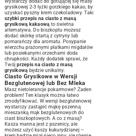
Wystarczy dodać do gotującej się masy
grysikowej 2-3 łyżki gorzkiego kakao, by
uzyskać pyszny krem czekoladowy. Taki
szybki przepis na ciasto z masą
grysikową kakaową
to świetna
alternatywa. Do biszkoptu możesz
dodać skórkę otartą z cytryny lub
pomarańczy dla aromatu. Posypanie
wierzchu prażonymi płatkami migdałów
lub posiekanymi orzechami doda
chrupkości. Każdy dodatek sprawi, że
Twój
przepis na ciasto z masą
grysikową
będzie unikalny.
Ciasto Grysikowe w Wersji
Bezglutenowej lub Bez Mleka
Masz nietolerancje pokarmowe? Żaden
problem! Ten klasyk można łatwo
zmodyfikować. W wersji bezglutenowej
wystarczy zastąpić mąkę pszenną
mieszanką mąk bezglutenowych do
ciast biszkoptowych. A co z masą?
Kasza manna jest z pszenicy, ale
możesz użyć kaszy kukurydzianej –
krem będzie miał nieco inny, ale równie