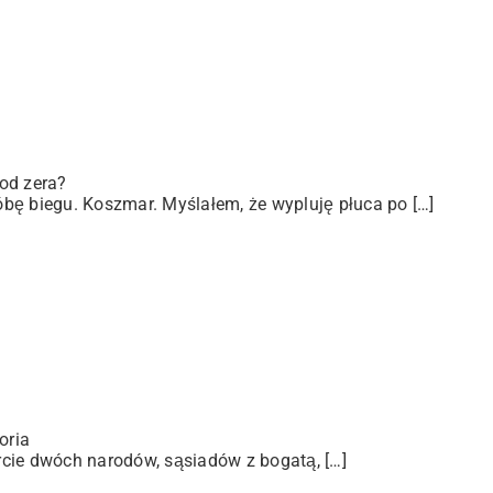
od zera?
bę biegu. Koszmar. Myślałem, że wypluję płuca po […]
oria
arcie dwóch narodów, sąsiadów z bogatą, […]