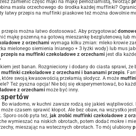
esz zamienić część mąki na mąkę pełnoziarnistą, tworząc
p
obina masła orzechowego do środka każdej muffinki? Ogranic
sty
łatwy przepis na muffinki piaskowe
też można dowolnie m
Ten przepis można łatwo dostosować. Aby przygotować
domowe
enić mąkę pszenną na gotową mieszankę bezglutenową lub 
ekoladowe z orzechami
wymaga kilku zmian: mleko krowie za
łyżka mielonego siemienia lnianego + 3 łyżki wody) lub mus ja
n
przepis na muffinki czekoladowe z orzechami
jest dla każd
?
iem jest banan. Rozgnieciony i dodany do ciasta sprawi, że
y
muffinki czekoladowe z orzechami i bananami przepis
. Fan
), które swoją kwasowością przełamią słodycz. A może
muffin
rele? Też pyszna opcja! Nie bój się eksperymentować, bo każd
oladowe z orzechami
może być inny.
kspertów
ń. Bo wiadomo, w kuchni zawsze rodzą się jakieś wątpliwości.
może czasem sprawić kłopot. Ale bez obaw, na wszystko jes
 Sporo osób pyta też,
jak zrobić muffinki czekoladowe z or
che wymieszać na niskich obrotach, potem dodać mokre i mie
orzechy, mieszając na wstecznych obrotach. To mój ulubiony
p