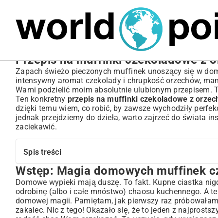
MARIUSZ ŁAMAGA
04.10.2025
SPORT
Przepis na muffinki czekoladowe z o
Zapach świeżo pieczonych muffinek unoszący się w dom
intensywny aromat czekolady i chrupkość orzechów, mam
Wami podzielić moim absolutnie ulubionym przepisem. To 
Ten konkretny
przepis na muffinki czekoladowe z orze
dzięki temu wiem, co robić, by zawsze wychodziły perfekc
jednak przejdziemy do dzieła, warto zajrzeć do świata ins
zaciekawić.
Spis treści
Wstęp: Magia domowych muffinek c
Wstęp: Magia domowych muffinek czekoladowych z or
Dlaczego muffinki czekoladowe z orzechami to przepis 
Domowe wypieki mają duszę. To fakt. Kupne ciastka nigd
odrobinę (albo i całe mnóstwo) chaosu kuchennego. A t
Składniki kluczem do idealnego smaku
domowej magii. Pamiętam, jak pierwszy raz próbowałam 
Niezbędne produkty mokre i suche
zakalec. Nic z tego! Okazało się, że to jeden z najprosts
Jakie orzechy wybrać do muffinek?