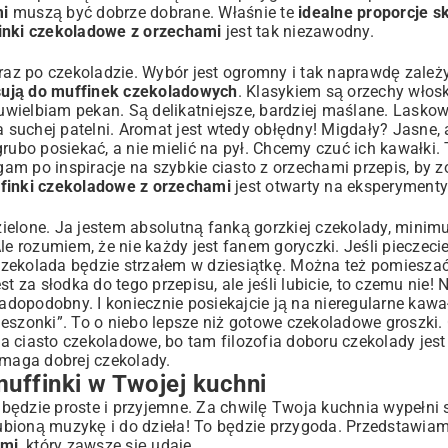
mi
muszą być dobrze dobrane. Właśnie te
idealne proporcje s
inki czekoladowe z orzechami
jest tak niezawodny.
araz po czekoladzie. Wybór jest ogromny i tak naprawdę zale
sują do muffinek czekoladowych
. Klasykiem są orzechy włosk
 uwielbiam pekan. Są delikatniejsze, bardziej maślane. Lasko
a suchej patelni. Aromat jest wtedy obłędny! Migdały? Jasne, 
rubo posiekać, a nie mielić na pył. Chcemy czuć ich kawałki.
gam po inspiracje na
szybkie ciasto z orzechami przepis
, by z
ffinki czekoladowe z orzechami
jest otwarty na eksperymenty
ielone. Ja jestem absolutną fanką gorzkiej czekolady, mini
le rozumiem, że nie każdy jest fanem goryczki. Jeśli pieczeci
czekolada będzie strzałem w dziesiątkę. Można też pomieszać
t za słodka do tego przepisu, ale jeśli lubicie, to czemu nie! 
ladopodobny. I koniecznie posiekajcie ją na nieregularne kawał
eszonki”. To o niebo lepsze niż gotowe czekoladowe groszki.
na ciasto czekoladowe
, bo tam filozofia doboru czekolady jes
aga dobrej czekolady.
muffinki w Twojej kuchni
o będzie proste i przyjemne. Za chwilę Twoja kuchnia wypełni 
ubioną muzykę i do dzieła! To będzie przygoda. Przedstawi
ami
, który zawsze się udaje.