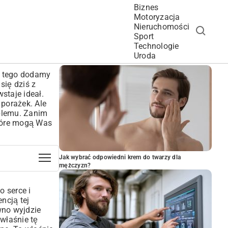
Biznes
Motoryzacja
Nieruchomości
Sport
Technologie
POPULARNE ARTYKUŁY
Uroda
o tego dodamy
się dziś z
staje ideał.
 porażek. Ale
oblemu. Zanim
tóre mogą Was
Jak wybrać odpowiedni krem do twarzy dla
mężczyzn?
 serce i
ncją tej
wno wyjdzie
 właśnie tę