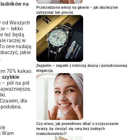
kładników na
Przerzedzone włosy na głowie – jak skutecznie
zatrzymać ten proces
ży od Waszych
ie – lekko
we też będą
ale raczej w
 To one nadają
obaczyć, jakie
.
Zeppelin – zegarki z lotniczą duszą i ponadczasową
mum 70% kakao.
elegancją
e
szybkie
 – pół na pół
Najważniejsze,
ki.
 Czasem, dla
t podobna.
Czy wiesz, jak prawidłowo dbać o oczyszczanie
się
twarzy, by cieszyć się cerą bez żadnych
am Wam
niedoskonałości?