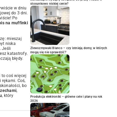
stosunkowo niskiej cenie?
ywiście w dniu
jowej do 3 dni.
iście! Po
pis na muffinki
zę: mieszaj
yt niska
 Jeśli
Zlewozmywaki Blanco – czy istnieją domy, w których
mogą się nie sprawdzić?
esz katastrofy.
aczają błędy.
i
to coś więcej
i rękami. Coś,
skonałości, bo
rzechami
,
u
, który
Produkcja elektroniki – główne cele i plany na rok
2026