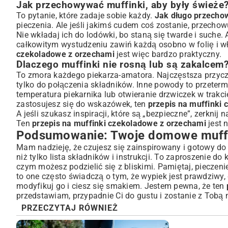
Jak przechowywać muffinki, aby były świeże
To pytanie, które zadaje sobie każdy.
Jak długo przecho
pieczenia. Ale jeśli jakimś cudem coś zostanie, przecho
Nie wkładaj ich do lodówki, bo staną się twarde i suche.
całkowitym wystudzeniu zawiń każdą osobno w folię i w
czekoladowe z orzechami
jest więc bardzo praktyczny.
Dlaczego muffinki nie rosną lub są zakalcem
To zmora każdego piekarza-amatora. Najczęstsza przyczy
tylko do połączenia składników. Inne powody to przeterm
temperatura piekarnika lub otwieranie drzwiczek w trakcie
zastosujesz się do wskazówek, ten
przepis na muffinki
A jeśli szukasz inspiracji, które są „bezpieczne”, zerknij 
Ten
przepis na muffinki czekoladowe z orzechami
jest 
Podsumowanie: Twoje domowe muffi
Mam nadzieję, że czujesz się zainspirowany i gotowy do
niż tylko lista składników i instrukcji. To zaproszenie 
czym możesz podzielić się z bliskimi. Pamiętaj, pieczeni
to one często świadczą o tym, że wypiek jest prawdziwy
modyfikuj go i ciesz się smakiem. Jestem pewna, że ten
przedstawiam, przypadnie Ci do gustu i zostanie z Tobą 
PRZECZYTAJ RÓWNIEŻ