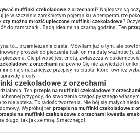
?
wywać muffinki czekoladowe z orzechami
? Najlepsze są ocz
wuj je w szczelnie zamkniętym pojemniku w temperaturze poko
 A
czy można mrozić upieczone muffinki czekoladowe
? Oczyw
łóż do zamrażarki. Będą idealne na czarną godzinę. Ten
prze
?
na to… przemieszanie ciasta. Mówiłam już o tym, ale powtór
inowany proszek do pieczenia (tak, on ma datę ważności!), zb
 pieczenia. Cierpliwość jest cnotą, zwłaszcza w cukiernictwie.
 czekoladowe z orzechami
na pewno Cię nie zawiedzie i unikni
na inne
najsmaczniejsze przepisy na ciasta
, które również wyb
naprawdę prosty.
nki czekoladowe z orzechami
 działania. Ten
przepis na muffinki czekoladowe z orzecham
do kuchennej przygody, do stworzenia czegoś pysznego własnym
e to nie apteka. To radość tworzenia. Nie bój się małych niedo
, domowy. Wypróbuj ten
przepis na muffinki czekoladowe z o
przepis na muffinki czekoladowe z orzechami kwestia smak
na długo, tak jak ze mną. Smacznego!