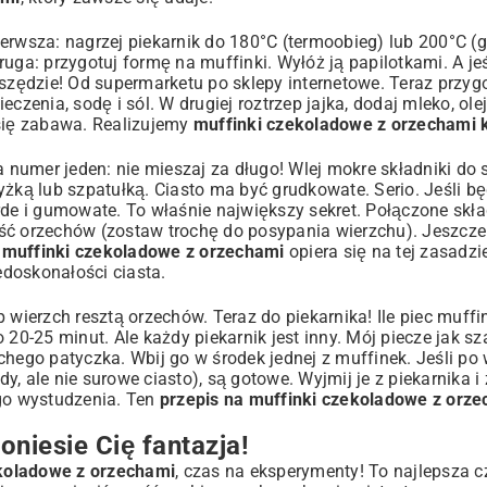
erwsza: nagrzej piekarnik do 180°C (termoobieg) lub 200°C (g
uga: przygotuj formę na muffinki. Wyłóż ją papilotkami. A jeśl
zędzie! Od supermarketu po sklepy internetowe. Teraz przygo
zenia, sodę i sól. W drugiej roztrzep jajka, dodaj mleko, olej 
 się zabawa. Realizujemy
muffinki czekoladowe z orzechami 
numer jeden: nie mieszaj za długo! Wlej mokre składniki do 
yżką lub szpatułką. Ciasto ma być grudkowate. Serio. Jeśli b
rde i gumowate. To właśnie największy sekret. Połączone skład
ść orzechów (zostaw trochę do posypania wierzchu). Jeszcze 
e muffinki czekoladowe z orzechami
opiera się na tej zasadzi
edoskonałości ciasta.
 wierzch resztą orzechów. Teraz do piekarnika! Ile piec muff
-25 minut. Ale każdy piekarnik jest inny. Mój piecze jak sz
hego patyczka. Wbij go w środek jednej z muffinek. Jeśli po 
, ale nie surowe ciasto), są gotowe. Wyjmij je z piekarnika i
ego wystudzenia. Ten
przepis na muffinki czekoladowe z orz
niesie Cię fantazja!
ekoladowe z orzechami
, czas na eksperymenty! To najlepsza 