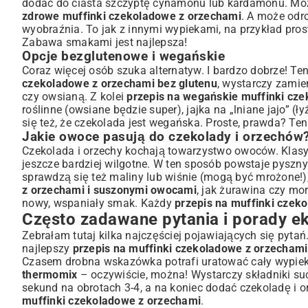
dodać do ciasta szczyptę cynamonu lub kardamonu. Moż
zdrowe muffinki czekoladowe z orzechami
. A może odr
wyobraźnia. To jak z innymi wypiekami, na przykład pro
Zabawa smakami jest najlepsza!
Opcje bezglutenowe i wegańskie
Coraz więcej osób szuka alternatyw. I bardzo dobrze! 
czekoladowe z orzechami bez glutenu
, wystarczy zami
czy owsianą. Z kolei
przepis na wegańskie muffinki cz
roślinne (owsiane będzie super), jajka na „lniane jajo” (
się też, że czekolada jest wegańska. Proste, prawda? Te
Jakie owoce pasują do czekolady i orzechów
Czekolada i orzechy kochają towarzystwo owoców. Klasyk
jeszcze bardziej wilgotne. W ten sposób powstaje pyszn
sprawdzą się też maliny lub wiśnie (mogą być mrożone!
z orzechami i suszonymi owocami
, jak żurawina czy mo
nowy, wspaniały smak. Każdy
przepis na muffinki czek
Często zadawane pytania i porady e
Zebrałam tutaj kilka najczęściej pojawiających się pyta
najlepszy
przepis na muffinki czekoladowe z orzechami
Czasem drobna wskazówka potrafi uratować cały wypiek.
thermomix
– oczywiście, można! Wystarczy składniki su
sekund na obrotach 3-4, a na koniec dodać czekoladę i 
muffinki czekoladowe z orzechami
.