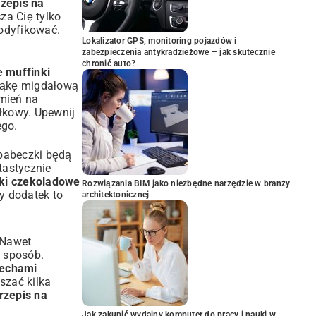
rzepis na
za Cię tylko
odyfikować.
Lokalizator GPS, monitoring pojazdów i
zabezpieczenia antykradzieżowe – jak skutecznie
chronić auto?
 muffinki
mąkę migdałową
mień na
błkowy. Upewnij
ego.
 babeczki będą
tastycznie
ki czekoladowe
Rozwiązania BIM jako niezbędne narzędzie w branży
y dodatek to
architektonicznej
 Nawet
t sposób.
zechami
szać kilka
rzepis na
Jak zakupić wydajny komputer do pracy i nauki w