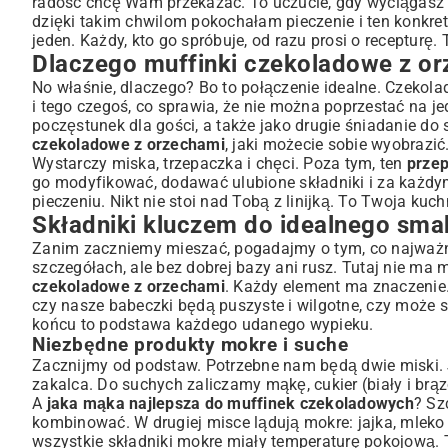
radość chcę Wam przekazać. To uczucie, gdy wyciągasz z
Czekolada: Gorzka, mleczna, a może biała?
dzięki takim chwilom pokochałam pieczenie i ten konkre
jeden. Każdy, kto go spróbuje, od razu prosi o recepturę. 
Przepis krok po kroku: Perfekcyjne muffinki w Twojej ku
Dlaczego muffinki czekoladowe z or
Przygotowanie składników i formy
No właśnie, dlaczego? Bo to połączenie idealne. Czekolad
Tajniki łączenia ciasta na muffinki
i tego czegoś, co sprawia, że nie można poprzestać na je
Idealne pieczenie – temperatura i czas
poczęstunek dla gości, a także jako drugie śniadanie do 
Wariacje smakowe i dodatki: Niech poniesie Cię fantazja
czekoladowe z orzechami
, jaki możecie sobie wyobrazi
Opcje bezglutenowe i wegańskie
Wystarczy miska, trzepaczka i chęci. Poza tym, ten
przep
go modyfikować, dodawać ulubione składniki i za każd
Jakie owoce pasują do czekolady i orzechów?
pieczeniu. Nikt nie stoi nad Tobą z linijką. To Twoja kuc
Często zadawane pytania i porady ekspertów
Składniki kluczem do idealnego sma
Jak przechowywać muffinki, aby były świeże?
Zanim zaczniemy mieszać, pogadajmy o tym, co najważnie
Dlaczego muffinki nie rosną lub są zakalcem?
szczegółach, ale bez dobrej bazy ani rusz. Tutaj nie ma
Podsumowanie: Twoje domowe muffinki czekoladowe z
czekoladowe z orzechami
. Każdy element ma znaczenie.
czy nasze babeczki będą puszyste i wilgotne, czy może su
końcu to podstawa każdego udanego wypieku.
Niezbędne produkty mokre i suche
Zacznijmy od podstaw. Potrzebne nam będą dwie miski. J
zakalca. Do suchych zaliczamy mąkę, cukier (biały i brąz
A
jaka mąka najlepsza do muffinek czekoladowych
? Sz
kombinować. W drugiej misce lądują mokre: jajka, mleko (
wszystkie składniki mokre miały temperaturę pokojową. 