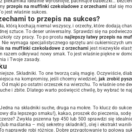
 piekarnika idealnie wyrośnięte, pachnące babeczki… bezcen
tny
przepis na muffinki czekoladowe z orzechami
stał się m
To jest właśnie sukces.
chni
zechami to przepis na sukces?
a, którą kochają niemal wszyscy, i orzechy, które dodają chara
dnej sztuce. To deser uniwersalny. Sprawdzi się na podwieczo
szkoły czy pracy. To po prostu
najlepszy łatwy przepis na muf
!
ć. Nie wymaga specjalistycznego sprzętu ani cukierniczych um
is na muffinki czekoladowe z orzechami
jest niezwykle elas
ym razem odkrywać nowy smak. To jest właśnie piękne w do
hnia i Twoje zasady.
ku
jsze. Składniki. To one tworzą całą magię. Oczywiście, diab
 miejsca na kompromisy, jeśli chcemy wiedzieć,
jak zrobić pysz
 orzechami
 Od mąki po ostatni orzeszek na wierzchu. To właśnie one de
che i zbite. Dlatego warto poświęcić chwilę, by wybrać te na
edna na składniki suche, druga na mokre. To klucz do sukces
owy dla lepszego smaku!), kakao, proszek do pieczenia, sodę i
czerze? Zwykła pszenna typ 450 lub 500 sprawdzi się idealni
lub maślanka – mój sekretny składnik!), olej i ekstrakt wanil
To naprawdę robi różnicę. Dobre przygotowanie to połowa su