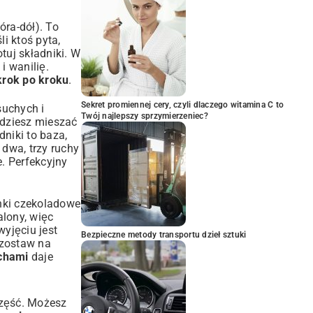
óra-dół). To
i ktoś pyta,
tuj składniki. W
i wanilię.
krok po kroku
.
Sekret promiennej cery, czyli dlaczego witamina C to
suchych i
Twój najlepszy sprzymierzeniec?
ędziesz mieszać
niki to baza,
dwa, trzy ruchy
e. Perfekcyjny
inki czekoladowe
alony, więc
wyjęciu jest
Bezpieczne metody transportu dzieł sztuki
 zostaw na
echami
daje
część. Możesz