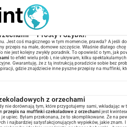
rzechami – Prosty i Szybki!
u. Jest coś magicznego w tym momencie, prawda? A jeśli d
y przepis na małe, domowe szczęście. Właśnie dlatego chcę 
nie jest kolejny zwykły poradnik. To opowieść o tym, jak pow
chami
to efekt wielu prób i, nie ukrywam, kilku spektakularnych
yjne. Gwarantuję, że z tą instrukcją poradzicie sobie bez pr
piracji, gdzie znajdziecie inne
pyszne przepisy na muffinki
, k
zekoladowych z orzechami
zechami
na sukces?
y nie dorównają tym, które przygotujemy sami, wkładając w to
en
przepis na muffinki czekoladowe z orzechami
jest kwintese
je upiec. Byłam przekonana, że to skomplikowane. Że na pe
zych i najbardziej satysfakcjonujących wypieków, jakie znam. I