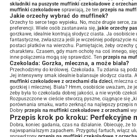
składniki na puszyste muffinki czekoladowe z orzecha
muffinki czekoladowe
sprawiają, że ten
przepis na muff
Jakie orzechy wybrać do muffinek?
Orzechy to serce tego wypieku. No, może drugie serce, z
preferencji. Wiele osób zastanawia się,
jakie orzechy pa
gorzkawe, idealnie kontrują słodycz ciasta. Ja osobiście
fantastyczne, zwłaszcza jeśli je wcześniej podprażycie n
postaci płatków na wierzchu. Pamiętajcie, żeby orzechy g
charakteru. Czasem, gdy mam ochotę na coś innego, się
inne połączenia mogą się sprawdzić. Ten
przepis na mu
Czekolada: Gorzka, mleczna, a może biała?
Przechodzimy do królowej. Czekolada. Tu zdania są podz
Jej intensywny smak idealnie balansuje słodycz ciasta. A
muffinki czekoladowe z orzechami dla dzieci
, mleczna 
gorzkiej i mlecznej. Biała? Hmm, osobiście uważam, że jes
żeby była to czekolada dobrej jakości, a nie wyrób czeko
Rozpuszczone w cieście stworzą pyszne, ciągnące się „ki
porównania smaku, warto zerknąć na
najlepszy przepis 
Dobry
przepis na muffinki czekoladowe z orzechami
wym
Przepis krok po kroku: Perfekcyjne 
Dobra, koniec gadania, czas na działanie. Obiecuję, że t
najwspanialszym zapachem. Przygotuj fartuch, włącz ul
sprawdzony
przepis na muffinki czekoladowe z orzech