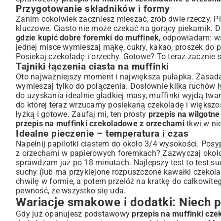
Przygotowanie składników i formy
Zanim cokolwiek zaczniesz mieszać, zrób dwie rzeczy. Pi
kluczowe. Ciasto nie może czekać na gorący piekarnik. Dr
gdzie kupić dobre foremki do muffinek
, odpowiadam: ws
jednej misce wymieszaj mąkę, cukry, kakao, proszek do piec
Posiekaj czekoladę i orzechy. Gotowe? To teraz zacznie
Tajniki łączenia ciasta na muffinki
Oto najważniejszy moment i największa pułapka. Zasada 
wymieszaj tylko do połączenia. Dosłownie kilka ruchów ł
do uzyskania idealnie gładkiej masy, muffinki wyjdą twa
do której teraz wrzucamy posiekaną czekoladę i większo
łyżką i gotowe. Zaufaj mi, ten prosty
przepis na wilgotn
przepis na muffinki czekoladowe z orzechami
tkwi w ni
Idealne pieczenie – temperatura i czas
Napełnij papilotki ciastem do około 3/4 wysokości. Posyp
z orzechami w papierowych foremkach? Zazwyczaj około 20
sprawdzam już po 18 minutach. Najlepszy test to test suc
suchy (lub ma przyklejone rozpuszczone kawałki czekolady
chwilę w formie, a potem przełóż na kratkę do całkowit
pewność, że wszystko się uda.
Wariacje smakowe i dodatki: Niech po
Gdy już opanujesz podstawowy
przepis na muffinki cz