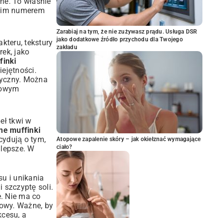
ne. To właśnie
oim numerem
Zarabiaj na tym, że nie zużywasz prądu. Usługa DSR
jako dodatkowe źródło przychodu dla Twojego
kteru, tekstury
zakładu
rek, jako
finki
iejętności.
tyczny. Można
mowym
eł tkwi w
ne muffinki
cydują o tym,
Atopowe zapalenie skóry – jak okiełznać wymagające
ciało?
jlepsze. W
u i unikania
 szczyptę soli.
e. Nie ma co
iowy. Ważne, by
kcesu, a