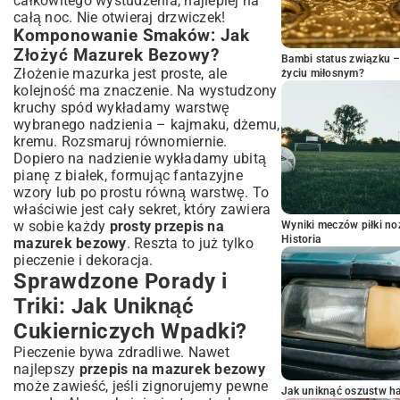
całkowitego wystudzenia, najlepiej na
całą noc. Nie otwieraj drzwiczek!
Komponowanie Smaków: Jak
Złożyć Mazurek Bezowy?
Bambi status związku 
Złożenie mazurka jest proste, ale
życiu miłosnym?
kolejność ma znaczenie. Na wystudzony
kruchy spód wykładamy warstwę
wybranego nadzienia – kajmaku, dżemu,
kremu. Rozsmaruj równomiernie.
Dopiero na nadzienie wykładamy ubitą
pianę z białek, formując fantazyjne
wzory lub po prostu równą warstwę. To
właściwie jest cały sekret, który zawiera
w sobie każdy
prosty przepis na
Wyniki meczów piłki noż
Historia
mazurek bezowy
. Reszta to już tylko
pieczenie i dekoracja.
Sprawdzone Porady i
Triki: Jak Uniknąć
Cukierniczych Wpadki?
Pieczenie bywa zdradliwe. Nawet
najlepszy
przepis na mazurek bezowy
może zawieść, jeśli zignorujemy pewne
Jak uniknąć oszustw h