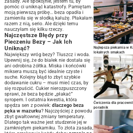
zasady. Ale spokojnie, jestem tu, by
pomóc ci uniknąć katastrofy. Pamiętam
moją pierwszą próbę… beza opadła i
zamieniła się w słodką kałużę. Płakałam
razem z nią, serio. Ale dzięki temu
nauczyłam się kilku rzeczy.
Najczęstsze Błędy przy
Pieczeniu Bezy – Jak Ich
Uniknąć?
Najlepsza piekarnia w 
lokalnych smakach
Największy wróg bezy? Tłuszcz i woda.
Upewnij się, że do białek nie dostała się
ani odrobina żółtka. Miska i końcówki
miksera muszą być idealnie czyste i
suche. Kolejny błąd to zbyt szybkie
dodawanie cukru – musi mieć czas, by
się rozpuścić. Cukier nierozpuszczony
sprawi, że beza będzie „płakać”
syropem. I ostatnia kwestia, która
Ćwiczenia dla pracown
spędza sen z powiek:
dlaczego beza
poradnik
pęka w mazurku
? Najczęściej z powodu
zbyt gwałtownej zmiany temperatury.
Dlatego tak ważne jest studzenie jej w
zamkniętym piekarniku. To złota zasada,