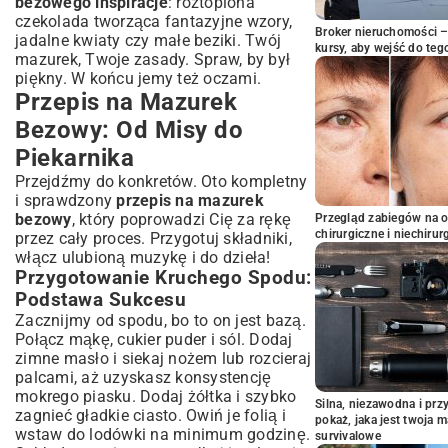
bezowego inspiracje
: roztopiona
czekolada tworząca fantazyjne wzory,
Broker nieruchomości – 
jadalne kwiaty czy małe beziki. Twój
kursy, aby wejść do teg
mazurek, Twoje zasady. Spraw, by był
piękny. W końcu jemy też oczami.
Przepis na Mazurek
Bezowy: Od Misy do
Piekarnika
Przejdźmy do konkretów. Oto kompletny
i sprawdzony
przepis na mazurek
bezowy
, który poprowadzi Cię za rękę
Przegląd zabiegów na 
chirurgiczne i niechirur
przez cały proces. Przygotuj składniki,
włącz ulubioną muzykę i do dzieła!
Przygotowanie Kruchego Spodu:
Podstawa Sukcesu
Zacznijmy od spodu, bo to on jest bazą.
Połącz mąkę, cukier puder i sól. Dodaj
zimne masło i siekaj nożem lub rozcieraj
palcami, aż uzyskasz konsystencję
mokrego piasku. Dodaj żółtka i szybko
Silna, niezawodna i pr
zagnieć gładkie ciasto. Owiń je folią i
pokaż, jaka jest twoja 
wstaw do lodówki na minimum godzinę.
survivalowe