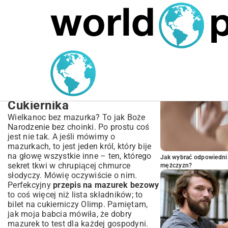
MARIUSZ ŁAMAGA
04.10.2025
SPORT
POPULARNE A
Przepis na Mazurek
Bezowy – Idealny na
Wielkanoc | Sekrety
Cukiernika
Wielkanoc bez mazurka? To jak Boże
Narodzenie bez choinki. Po prostu coś
jest nie tak. A jeśli mówimy o
mazurkach, to jest jeden król, który bije
na głowę wszystkie inne – ten, którego
Jak wybrać odpowiedni 
sekret tkwi w chrupiącej chmurce
mężczyzn?
słodyczy. Mówię oczywiście o nim.
Perfekcyjny
przepis na mazurek bezowy
to coś więcej niż lista składników; to
bilet na cukierniczy Olimp. Pamiętam,
jak moja babcia mówiła, że dobry
mazurek to test dla każdej gospodyni.