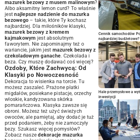
mazurek bezowy z musem malinowym
?
Albo aksamitny lemon curd? To właśnie
jest
najlepsze nadzienie do mazurka
bezowego
– takie, które Ty kochasz
najbardziej. Dla miłośników klasyki,
mazurek bezowy z kremem
Cennik samochodów Por
kajmakowym
jest absolutnym
najbardziej budżetowe?
faworytem. Nie zapominajmy też o
wariancie, jakim jest
mazurek bezowy z
czekoladowym ganache
. Czekolada i
beza. Czy muszę dodawać coś więcej?
Ozdoby, Które Zachwycą: Od
Klasyki po Nowoczesność
Dekoracja to wisienka na torcie. Tu
możesz zaszaleć. Prażone płatki
Hale przemysłowe a wyt
migdałów, posiekane pistacje, orzechy
inwestycji
włoskie, kandyzowana skórka
pomarańczowa. Klasyka zawsze się
obroni. Możesz też użyć świeżych
owoców, ale pamiętaj, aby dodać je tuż
przed podaniem, żeby nie zamoczyły
bezy. Szukasz więcej pomysłów?
Zobacz nasze
dekoracje mazurka