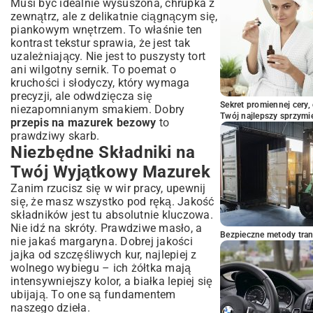
Musi być idealnie wysuszona, chrupka z
Mazurek Bezowy z Owocami: Kolor i Smak
zewnątrz, ale z delikatnie ciągnącym się,
na Wiosnę
piankowym wnętrzem. To właśnie ten
Podsumowanie: Dlaczego Mazurek
kontrast tekstur sprawia, że jest tak
Bezowy to Król Wielkanocnego Stołu?
uzależniający. Nie jest to puszysty tort
ani wilgotny sernik. To poemat o
kruchości i słodyczy, który wymaga
precyzji, ale odwdzięcza się
Sekret promiennej cery,
niezapomnianym smakiem. Dobry
Twój najlepszy sprzymi
przepis na mazurek bezowy
to
prawdziwy skarb.
Niezbędne Składniki na
Twój Wyjątkowy Mazurek
Zanim rzucisz się w wir pracy, upewnij
się, że masz wszystko pod ręką. Jakość
składników jest tu absolutnie kluczowa.
Nie idź na skróty. Prawdziwe masło, a
Bezpieczne metody trans
nie jakaś margaryna. Dobrej jakości
jajka od szczęśliwych kur, najlepiej z
wolnego wybiegu – ich żółtka mają
intensywniejszy kolor, a białka lepiej się
ubijają. To one są fundamentem
naszego dzieła.