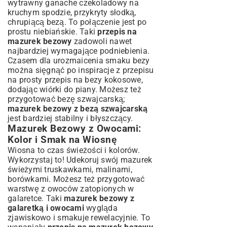
wytrawny ganache czekoladowy na
kruchym spodzie, przykryty słodką,
chrupiącą bezą. To połączenie jest po
prostu niebiańskie. Taki
przepis na
mazurek bezowy
zadowoli nawet
najbardziej wymagające podniebienia.
Czasem dla urozmaicenia smaku bezy
można sięgnąć po inspiracje z przepisu
na
prosty przepis na bezy kokosowe
,
dodając wiórki do piany. Możesz też
przygotować bezę szwajcarską;
mazurek bezowy z bezą szwajcarską
jest bardziej stabilny i błyszczący.
Mazurek Bezowy z Owocami:
Kolor i Smak na Wiosnę
Wiosna to czas świeżości i kolorów.
Wykorzystaj to! Udekoruj swój mazurek
świeżymi truskawkami, malinami,
borówkami. Możesz też przygotować
warstwę z owoców zatopionych w
galaretce. Taki
mazurek bezowy z
galaretką i owocami
wygląda
zjawiskowo i smakuje rewelacyjnie. To