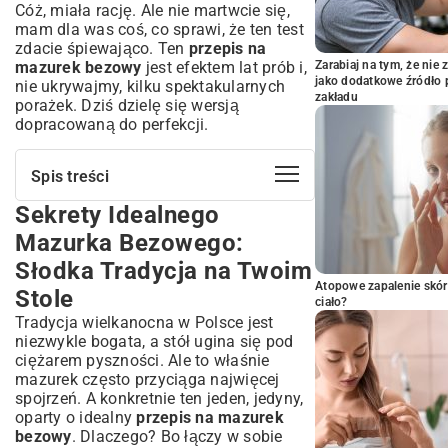
Cóż, miała rację. Ale nie martwcie się,
mam dla was coś, co sprawi, że ten test
zdacie śpiewająco. Ten
przepis na
mazurek bezowy
jest efektem lat prób i,
Zarabiaj na tym, że ni
jako dodatkowe źródło 
nie ukrywajmy, kilku spektakularnych
zakładu
porażek. Dziś dzielę się wersją
dopracowaną do perfekcji.
Spis treści
Sekrety Idealnego
Sekrety Idealnego Mazurka Bezowego:
Słodka Tradycja na Twoim Stole
Mazurka Bezowego:
Co To Jest Mazurek Bezowy i Dlaczego
Słodka Tradycja na Twoim
Jest Wyjątkowy?
Atopowe zapalenie skór
Stole
Niezbędne Składniki na Twój Wyjątkowy
ciało?
Mazurek
Tradycja wielkanocna w Polsce jest
niezwykle bogata, a stół ugina się pod
Baza Mazurka: Kruche Ciasto – Przepis
Krok po Kroku
ciężarem pyszności. Ale to właśnie
mazurek często przyciąga najwięcej
Sekrety Idealnej Bezy: Jak Upiec Chrupiącą
spojrzeń. A konkretnie ten jeden, jedyny,
i Delikatną?
oparty o idealny
przepis na mazurek
Kremowe Nadzienie: Pomysły i
bezowy
. Dlaczego? Bo łączy w sobie
Sprawdzone Receptury