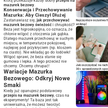
którą przekazuje każdy dobry
przepis na
mazurek bezowy
.
Konserwacja i Przechowywanie
Mazurka: Aby Cieszył Dłużej
Zastanawiasz się,
jak przechowywać
Najczęstsze oszustwa f
mazurek bezowy świeżość
i chrupkość?
uniknąć
Beza jest higroskopijna, co oznacza, że
chłonie wilgoć z otoczenia jak gąbka.
Dlatego mazurek przechowuj w suchym
miejscu, w temperaturze pokojowej,
najlepiej pod przykryciem (np. kloszem
na ciasto). Nie wkładaj go do lodówki!
Wilgoć sprawi, że beza stanie się
gumowa i lepka. A tego przecież nie
Jak oszczędzać na rac
chcemy. Chcemy chrupać!
30+ sprawdzonych sp
Wariacje Mazurka
Bezowego: Odkryj Nowe
Smaki
Kiedy już opanujesz podstawowy
przepis na mazurek bezowy
, czas na
eksperymenty! Ta baza jest tak
uniwersalna, że możesz tworzyć