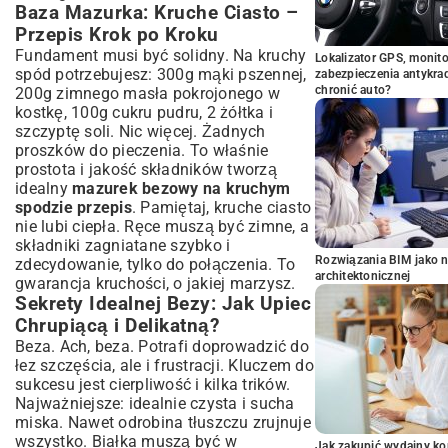
Baza Mazurka: Kruche Ciasto –
Przepis Krok po Kroku
Fundament musi być solidny. Na kruchy
Lokalizator GPS, monito
spód potrzebujesz: 300g mąki pszennej,
zabezpieczenia antykra
chronić auto?
200g zimnego masła pokrojonego w
kostkę, 100g cukru pudru, 2 żółtka i
szczyptę soli. Nic więcej. Żadnych
proszków do pieczenia. To właśnie
prostota i jakość składników tworzą
idealny
mazurek bezowy na kruchym
spodzie przepis
. Pamiętaj, kruche ciasto
nie lubi ciepła. Ręce muszą być zimne, a
składniki zagniatane szybko i
Rozwiązania BIM jako n
zdecydowanie, tylko do połączenia. To
architektonicznej
gwarancja kruchości, o jakiej marzysz.
Sekrety Idealnej Bezy: Jak Upiec
Chrupiącą i Delikatną?
Beza. Ach, beza. Potrafi doprowadzić do
łez szczęścia, ale i frustracji. Kluczem do
sukcesu jest cierpliwość i kilka trików.
Najważniejsze: idealnie czysta i sucha
miska. Nawet odrobina tłuszczu zrujnuje
wszystko. Białka muszą być w
Jak zakupić wydajny ko