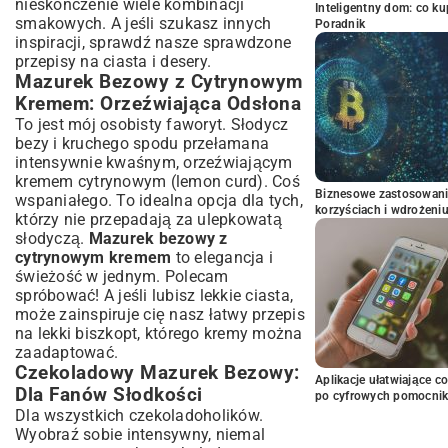
nieskończenie wiele kombinacji
Inteligentny dom: co k
smakowych. A jeśli szukasz innych
Poradnik
inspiracji, sprawdź nasze
sprawdzone
przepisy na ciasta i desery
.
Mazurek Bezowy z Cytrynowym
Kremem: Orzeźwiająca Odsłona
To jest mój osobisty faworyt. Słodycz
bezy i kruchego spodu przełamana
intensywnie kwaśnym, orzeźwiającym
kremem cytrynowym (lemon curd). Coś
Biznesowe zastosowani
wspaniałego. To idealna opcja dla tych,
korzyściach i wdrożeni
którzy nie przepadają za ulepkowatą
słodyczą.
Mazurek bezowy z
cytrynowym kremem
to elegancja i
świeżość w jednym. Polecam
spróbować! A jeśli lubisz lekkie ciasta,
może zainspiruje cię nasz
łatwy przepis
na lekki biszkopt
, którego kremy można
zaadaptować.
Czekoladowy Mazurek Bezowy:
Aplikacje ułatwiające c
Dla Fanów Słodkości
po cyfrowych pomocni
Dla wszystkich czekoladoholików.
Wyobraź sobie intensywny, niemal