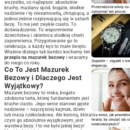
wszystko, co najlepsze: absolutnie
Ozdoby, Które Zachwycą: Od Klasyki po
kruchy, maślany spód, bogate, słodkie
Przerzedzone włosy na 
Nowoczesność
zatrzymać ten proces
nadzienie i tę niesamowitą, chrupiącą, a
Przepis na Mazurek Bezowy: Od Misy do
jednocześnie rozpływającą się w ustach
Piekarnika
bezę. To nie jest zwykłe ciasto. To
Przygotowanie Kruchego Spodu:
doświadczenie. To wspomnienie
Podstawa Sukcesu
dzieciństwa i obietnica słodkiej chwili
Ubijanie i Pieczenie Bezy: Krok po Kroku do
zapomnienia. Przygotowanie go to
Perfekcji
celebracja, a każdy kęs to małe święto.
Właśnie dlatego tak bardzo kochamy ten
Komponowanie Smaków: Jak Złożyć
Mazurek Bezowy?
przepis na mazurek bezowy
i wracamy
Zeppelin – zegarki z l
do niego co roku.
Sprawdzone Porady i Triki: Jak Uniknąć
elegancją
Co To Jest Mazurek
Cukierniczych Wpadki?
Najczęstsze Błędy przy Pieczeniu Bezy –
Bezowy i Dlaczego Jest
Jak Ich Uniknąć?
Wyjątkowy?
Konserwacja i Przechowywanie Mazurka:
Mazurek bezowy to niska, bogato
Aby Cieszył Dłużej
zdobiona tarta, której fundamentem jest
Wariacje Mazurka Bezowego: Odkryj
kruche ciasto. Jego serce stanowi gęste
Nowe Smaki
nadzienie – najczęściej kajmak, dżem
Mazurek Bezowy z Cytrynowym Kremem:
lub masa czekoladowa. Ale koroną, która
Czy wiesz, jak prawidł
Orzeźwiająca Odsłona
czyni go absolutnie wyjątkowym, jest
twarzy, by cieszyć się 
Czekoladowy Mazurek Bezowy: Dla Fanów
niedoskonałości?
warstwa bezy. I to nie byle jakiej bezy!
Słodkości