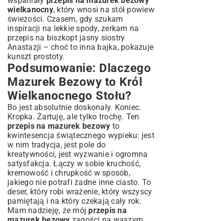
wspaniały
przepis na mazurek bezowy
wielkanocny
, który wnosi na stół powiew
świeżości. Czasem, gdy szukam
inspiracji na lekkie spody, zerkam na
przepis na biszkopt jasny siostry
Anastazji
– choć to inna bajka, pokazuje
kunszt prostoty.
Podsumowanie: Dlaczego
Mazurek Bezowy to Król
Wielkanocnego Stołu?
Bo jest absolutnie doskonały. Koniec.
Kropka. Żartuję, ale tylko trochę. Ten
przepis na mazurek bezowy
to
kwintesencja świątecznego wypieku: jest
w nim tradycja, jest pole do
kreatywności, jest wyzwanie i ogromna
satysfakcja. Łączy w sobie kruchość,
kremowość i chrupkość w sposób,
jakiego nie potrafi żadne inne ciasto. To
deser, który robi wrażenie, który wszyscy
pamiętają i na który czekają cały rok.
Mam nadzieję, że mój
przepis na
mazurek bezowy
zagości na waszym