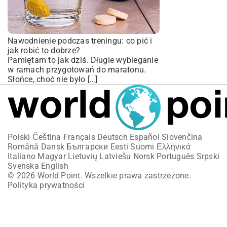
Nawodnienie podczas treningu: co pić i
jak robić to dobrze?
Pamiętam to jak dziś. Długie wybieganie
w ramach przygotowań do maratonu.
Słońce, choć nie było […]
Polski
Čeština
Français
Deutsch
Español
Slovenčina
Română
Dansk
Български
Eesti
Suomi
Ελληνικά
Italiano
Magyar
Lietuvių
Latviešu
Norsk
Português
Srpski
Svenska
English
© 2026 World Point. Wszelkie prawa zastrzeżone.
Polityka prywatności