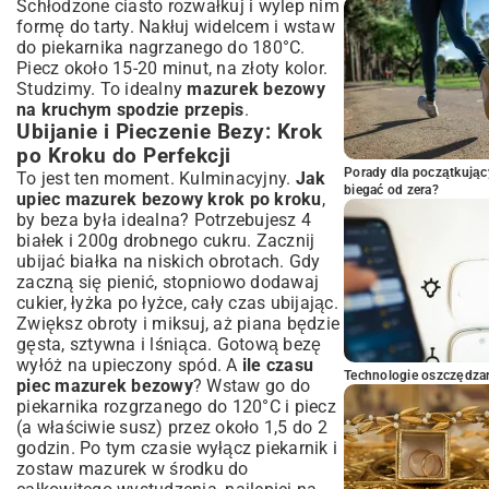
Schłodzone ciasto rozwałkuj i wylep nim
formę do tarty. Nakłuj widelcem i wstaw
do piekarnika nagrzanego do 180°C.
Piecz około 15-20 minut, na złoty kolor.
Studzimy. To idealny
mazurek bezowy
na kruchym spodzie przepis
.
Ubijanie i Pieczenie Bezy: Krok
po Kroku do Perfekcji
Porady dla początkując
To jest ten moment. Kulminacyjny.
Jak
biegać od zera?
upiec mazurek bezowy krok po kroku
,
by beza była idealna? Potrzebujesz 4
białek i 200g drobnego cukru. Zacznij
ubijać białka na niskich obrotach. Gdy
zaczną się pienić, stopniowo dodawaj
cukier, łyżka po łyżce, cały czas ubijając.
Zwiększ obroty i miksuj, aż piana będzie
gęsta, sztywna i lśniąca. Gotową bezę
wyłóż na upieczony spód. A
ile czasu
Technologie oszczędzan
piec mazurek bezowy
? Wstaw go do
piekarnika rozgrzanego do 120°C i piecz
(a właściwie susz) przez około 1,5 do 2
godzin. Po tym czasie wyłącz piekarnik i
zostaw mazurek w środku do