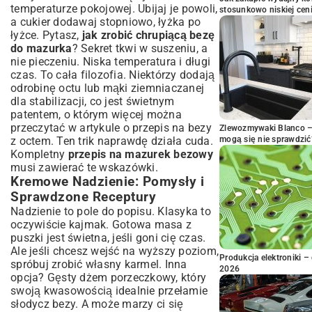
temperaturze pokojowej. Ubijaj je powoli,
stosunkowo niskiej cen
a cukier dodawaj stopniowo, łyżka po
łyżce. Pytasz,
jak zrobić chrupiącą bezę
do mazurka
? Sekret tkwi w suszeniu, a
nie pieczeniu. Niska temperatura i długi
czas. To cała filozofia. Niektórzy dodają
odrobinę octu lub mąki ziemniaczanej
dla stabilizacji, co jest świetnym
patentem, o którym więcej można
przeczytać w artykule o
przepis na bezy
Zlewozmywaki Blanco – 
z octem
. Ten trik naprawdę działa cuda.
mogą się nie sprawdzić
Kompletny
przepis na mazurek bezowy
musi zawierać te wskazówki.
Kremowe Nadzienie: Pomysły i
Sprawdzone Receptury
Nadzienie to pole do popisu. Klasyka to
oczywiście kajmak. Gotowa masa z
puszki jest świetna, jeśli goni cię czas.
Ale jeśli chcesz wejść na wyższy poziom,
Produkcja elektroniki – 
spróbuj zrobić własny karmel. Inna
2026
opcja? Gęsty dżem porzeczkowy, który
swoją kwasowością idealnie przełamie
słodycz bezy. A może marzy ci się