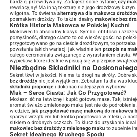
Dodatki, Które Podkreślą Smak
bardziej przewidywalny. Zadajesz sobie pytanie,
czy mak
rewelacyjny! Ma inną teksturę niż jego drożdżowy kuzyn
Krok po Kroku: Jak Upiec Makowiec Bez Drożdży?
wilgotna. To świetna
alternatywa dla makowca drożdż
Przygotowanie Masy Makowej
posmakiem drożdży. To także idealny
makowiec bez dro
Wyrabianie Ciasta Kruchego
Krótka Historia Makowca w Polskiej Kuchni
Składanie i Pieczenie Makowca
Makowiec to absolutny klasyk. Symbol obfitości i szczęś
Wariacje i Praktyczne Porady dla Piekących
pomyślność, dlatego ciasto to od wieków gości na polskic
przygotowywano go na cieście drożdżowym, to potrzeba
Bezglutenowy Makowiec Bez Drożdży? To Możliwe!
powstania takich wariacji jak właśnie ten
przepis na ma
Jak Udekorować Makowiec? Pomysły na Polewy i Posypki
całego ceremoniału związanego z wyrastaniem ciasta. W 
Najczęściej Popełniane Błędy i Jak Ich Uniknąć
wypieków, które idealnie wpisują się w
przepisy świątec
Przechowywanie Makowca i Serwowanie
Niezbędne Składniki na Doskonałe
Jak Długo Zachować Świeżość Makowca?
Sekret tkwi w jakości. Nie ma tu drogi na skróty. Dobre
Idealne Dodatki do Serwowania Makowca
bez drożdży
nie jest wyjątkiem. Zebrałam tu dla was k
składniki proporcje
i dokonać najlepszych wyborów.
Podsumowanie: Makowiec Bez Drożdży – Tradycja w 
Mak – Serce Ciasta: Jak Go Przygotować?
Możesz iść na łatwiznę i kupić gotową masę. Tak, istnie
aromat świeżo zmielonego maku jest nie do podrobienia.
wiedzieć,
jak przygotować masę makową do makowca b
sparzyć wrzątkiem lub krótko pogotować w mleku, a nast
sitkiem o drobnych oczkach. To klucz do uzyskania idealni
makowiec bez drożdży z mielonego maku
to zupełnie 
Sekret Idealnego Kruchego Spodu