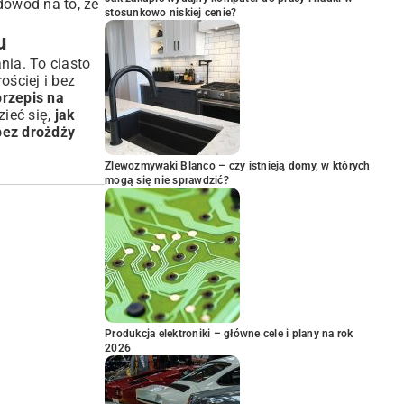
dowód na to, że
stosunkowo niskiej cenie?
u
ia. To ciasto
ościej i bez
przepis na
zieć się,
jak
bez drożdży
Zlewozmywaki Blanco – czy istnieją domy, w których
mogą się nie sprawdzić?
Produkcja elektroniki – główne cele i plany na rok
2026