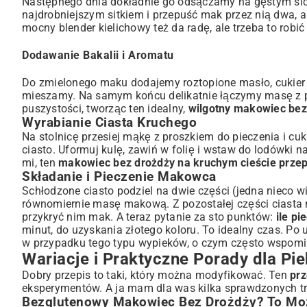
Następnego dnia dokładnie go odsączamy na gęstym sic
najdrobniejszym sitkiem i przepuść mak przez nią dwa, a
mocny blender kielichowy też da radę, ale trzeba to robić
Dodawanie Bakalii i Aromatu
Do zmielonego maku dodajemy roztopione masło, cukier (l
mieszamy. Na samym końcu delikatnie łączymy masę z pia
puszystości, tworząc ten idealny,
wilgotny makowiec bez
Wyrabianie Ciasta Kruchego
Na stolnicę przesiej mąkę z proszkiem do pieczenia i cu
ciasto. Uformuj kulę, zawiń w folię i wstaw do lodówki n
mi, ten
makowiec bez drożdży na kruchym cieście przep
Składanie i Pieczenie Makowca
Schłodzone ciasto podziel na dwie części (jedna nieco w
równomiernie masę makową. Z pozostałej części ciasta m
przykryć nim mak. A teraz pytanie za sto punktów:
ile p
minut, do uzyskania złotego koloru. To idealny czas. Po
w przypadku tego typu wypieków, o czym często wspomi
Wariacje i Praktyczne Porady dla Pi
Dobry przepis to taki, który można modyfikować. Ten
prz
eksperymentów. A ja mam dla was kilka sprawdzonych tr
Bezglutenowy Makowiec Bez Drożdży? To Moż