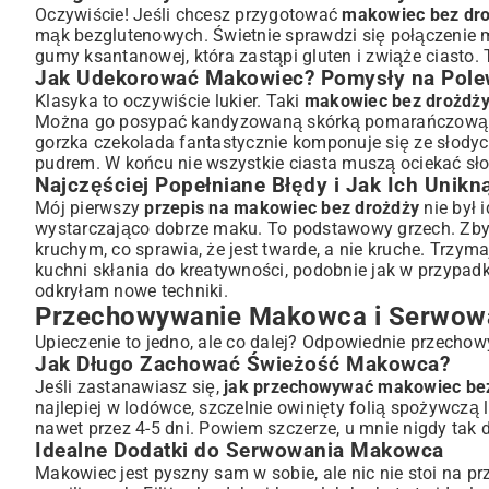
Oczywiście! Jeśli chcesz przygotować
makowiec bez dro
mąk bezglutenowych. Świetnie sprawdzi się połączenie m
gumy ksantanowej, która zastąpi gluten i zwiąże ciasto.
Jak Udekorować Makowiec? Pomysły na Polew
Klasyka to oczywiście lukier. Taki
makowiec bez drożdży
Można go posypać kandyzowaną skórką pomarańczową l
gorzka czekolada fantastycznie komponuje się ze słody
pudrem. W końcu nie wszystkie ciasta muszą ociekać sł
Najczęściej Popełniane Błędy i Jak Ich Unikn
Mój pierwszy
przepis na makowiec bez drożdży
nie był 
wystarczająco dobrze maku. To podstawowy grzech. Zbyt 
kruchym, co sprawia, że jest twarde, a nie kruche. Trz
kuchni skłania do kreatywności, podobnie jak w przypadk
odkryłam nowe techniki.
Przechowywanie Makowca i Serwow
Upieczenie to jedno, ale co dalej? Odpowiednie przechow
Jak Długo Zachować Świeżość Makowca?
Jeśli zastanawiasz się,
jak przechowywać makowiec be
najlepiej w lodówce, szczelnie owinięty folią spożywcz
nawet przez 4-5 dni. Powiem szczerze, u mnie nigdy tak 
Idealne Dodatki do Serwowania Makowca
Makowiec jest pyszny sam w sobie, ale nic nie stoi na pr