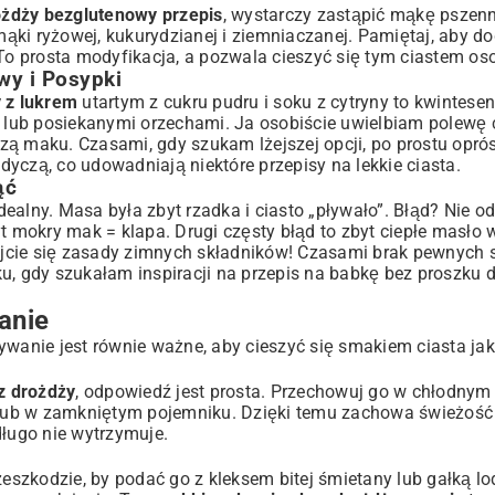
żdży bezglutenowy przepis
, wystarczy zastąpić mąkę pszen
ąki ryżowej, kukurydzianej i ziemniaczanej. Pamiętaj, aby d
 To prosta modyfikacja, a pozwala cieszyć się tym ciastem os
y i Posypki
 z lukrem
utartym z cukru pudru i soku z cytryny to kwintesenc
ub posiekanymi orzechami. Ja osobiście uwielbiam polewę
czą maku. Czasami, gdy szukam lżejszej opcji, po prostu opr
odyczą, co udowadniają niektóre
przepisy na lekkie ciasta
.
ąć
idealny. Masa była zbyt rzadka i ciasto „pływało”. Błąd? Nie 
mokry mak = klapa. Drugi częsty błąd to zbyt ciepłe masło w
ymajcie się zasady zimnych składników! Czasami brak pewnych
u, gdy szukałam inspiracji na
przepis na babkę bez proszku d
anie
ywanie jest równie ważne, aby cieszyć się smakiem ciasta jak
z drożdży
, odpowiedź jest prosta. Przechowuj go w chłodnym 
ą lub w zamkniętym pojemniku. Dzięki temu zachowa świeżość 
długo nie wytrzymuje.
zeszkodzie, by podać go z kleksem bitej śmietany lub gałką l