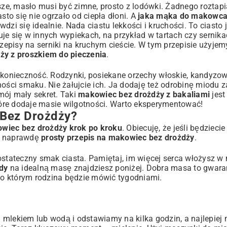
sze, masło musi być zimne, prosto z lodówki. Żadnego roztapi
sto się nie ogrzało od ciepła dłoni. A
jaka mąka do makowca
zi się idealnie. Nada ciastu lekkości i kruchości. To ciasto 
e się w innych wypiekach, na przykład w tartach czy sernikac
zepisy na serniki na kruchym cieście
. W tym przepisie użyjem
ży z proszkiem do pieczenia
.
konieczność. Rodzynki, posiekane orzechy włoskie, kandyzo
ci smaku. Nie żałujcie ich. Ja dodaję też odrobinę miodu z
mój mały sekret. Taki
makowiec bez drożdży z bakaliami
jest
które dodaje masie wilgotności. Warto eksperymentować!
 Bez Drożdży?
owiec bez drożdży krok po kroku
. Obiecuję, że jeśli będzieci
To naprawdę
prosty przepis na makowiec bez drożdży
.
je ostateczny smak ciasta. Pamiętaj, im więcej serca włożysz w
dy
na idealną masę znajdziesz poniżej. Dobra masa to gwaran
, o którym rodzina będzie mówić tygodniami.
ekiem lub wodą i odstawiamy na kilka godzin, a najlepiej n