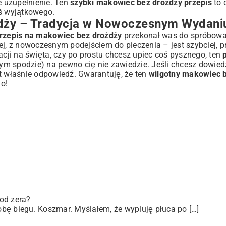
e uzupełnienie. Ten
szybki makowiec bez drożdży przepis
to 
oś wyjątkowego.
dży – Tradycja w Nowoczesnym Wydani
rzepis na makowiec bez drożdży
przekonał was do spróbowan
rnej, z nowoczesnym podejściem do pieczenia – jest szybciej, pr
acji na święta, czy po prostu chcesz upiec coś pysznego, ten
ym spodzie) na pewno cię nie zawiedzie. Jeśli chcesz dowied
est właśnie odpowiedź. Gwarantuję, że ten
wilgotny makowiec 
o!
od zera?
bę biegu. Koszmar. Myślałem, że wypluję płuca po […]