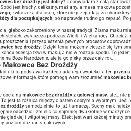
owiec bez drożdży jest dobry
? Odpowiadam z całą stanowczo
. Spód jest kruchy, delikatny, maślany, a masa makowa pozos
owego
, zwłaszcza dla osób, które nie przepadają za charakter
żdży dla początkujących
, bo naprawdę trudno go zepsuć. Po 
cia, głęboko zakorzeniony w naszej tradycji. Ziarna maku mi
h stołach, zwłaszcza podczas Wigilii i Wielkanocy. Chociaż t
 uproszczenia i przyspieszenia pewnych procesów doprowadz
kowiec bez drożdży
. Dzięki temu możemy cieszyć się tym sm
końcu esencja tkwi w maku, a nie w rodzaju spodu. To jeden 
zne na Boże Narodzenie
, ale ja go piekę przez cały rok.
go Makowca Bez Drożdży
 składniki to podstawa każdego udanego wypieku, a ten
przepis
luczowe informacje, które pomogą wam zrozumieć
makowiec be
Nowoczesnym Wydaniu
je opcja na
makowiec bez drożdży z gotowej masy
, ale… nie 
 To jest ta różnica między ciastem dobrym a wybitnym. Jeśli
ez drożdży
samodzielnie, to już tłumaczę. Suchy mak należy
ępnie odcedzić i zmielić co najmniej dwukrotnie w maszynce
e gładkiej i wilgotnej masy. Efekt jest wart każdej minuty pra
inny poziom doznań smakowych.