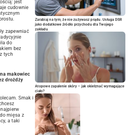
ścią: jest
taje cudownie
ystycznym
prostu.
Zarabiaj na tym, że nie zużywasz prądu. Usługa DSR
jako dodatkowe źródło przychodu dla Twojego
zakładu
ały zapewniać
radycyjnie
iła do
akiem bez
z tych
 na makowiec
z drożdży
Atopowe zapalenie skóry – jak okiełznać wymagające
ciało?
polecam. Smak i
 chcesz
 najpierw
 do mięsa z
cy, a taki