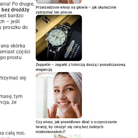
ania! Po drugie,
Przerzedzone włosy na głowie – jak skutecznie
 bez drożdży
zatrzymać ten proces
jest bardzo
h – jeśli
y proszku do
wana skórka
amiast części
 po prostu
Zeppelin – zegarki z lotniczą duszą i ponadczasową
elegancją
e trzymać się
 masę, tym
cja, że
Czy wiesz, jak prawidłowo dbać o oczyszczanie
twarzy, by cieszyć się cerą bez żadnych
niedoskonałości?
a całą noc.