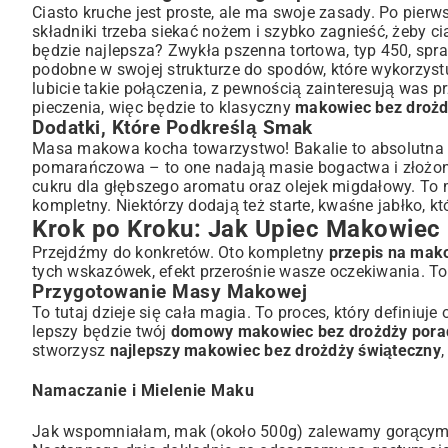
Ciasto kruche jest proste, ale ma swoje zasady. Po pierw
składniki trzeba siekać nożem i szybko zagnieść, żeby cia
będzie najlepsza? Zwykła pszenna tortowa, typ 450, sprawd
podobne w swojej strukturze do spodów, które wykorzystuj
lubicie takie połączenia, z pewnością zainteresują was
pr
pieczenia, więc będzie to klasyczny
makowiec bez drożd
Dodatki, Które Podkreślą Smak
Masa makowa kocha towarzystwo! Bakalie to absolutna 
pomarańczowa – to one nadają masie bogactwa i złożonoś
cukru dla głębszego aromatu oraz olejek migdałowy. To 
kompletny. Niektórzy dodają też starte, kwaśne jabłko, 
Krok po Kroku: Jak Upiec Makowiec
Przejdźmy do konkretów. Oto kompletny
przepis na mak
tych wskazówek, efekt przerośnie wasze oczekiwania. 
Przygotowanie Masy Makowej
To tutaj dzieje się cała magia. To proces, który definiu
lepszy będzie twój
domowy makowiec bez drożdży pora
stworzysz
najlepszy makowiec bez drożdży świąteczny
Namaczanie i Mielenie Maku
Jak wspomniałam, mak (około 500g) zalewamy gorącym ml