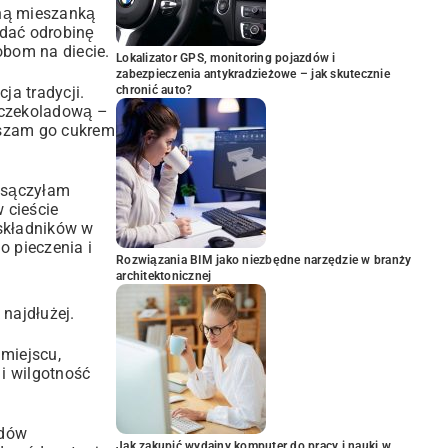
ną mieszanką
odać odrobinę
obom na diecie.
Lokalizator GPS, monitoring pojazdów i
zabezpieczenia antykradzieżowe – jak skutecznie
chronić auto?
ja tradycji.
 czekoladową –
ószam go cukrem
odsączyłam
 cieście
 składników w
o pieczenia
i
Rozwiązania BIM jako niezbędne narzędzie w branży
architektonicznej
 najdłużej.
miejscu,
i wilgotność
odów
Jak zakupić wydajny komputer do pracy i nauki w