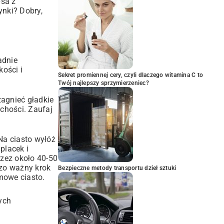
ęsa z
ynki? Dobry,
adnie
ości i
Sekret promiennej cery, czyli dlaczego witamina C to
Twój najlepszy sprzymierzeniec?
zagnieć gładkie
uchości. Zaufaj
Na ciasto wyłóż
placek i
zez około 40-50
dzo ważny krok
Bezpieczne metody transportu dzieł sztuki
mowe ciasto
.
ych