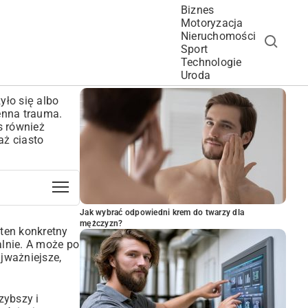
Biznes
Motoryzacja
Nieruchomości
Sport
Technologie
POPULARNE ARTYKUŁY
Uroda
yło się albo
enna trauma.
s również
aż ciasto
Jak wybrać odpowiedni krem do twarzy dla
mężczyzn?
 ten konkretny
alnie. A może po
ajważniejsze,
zybszy i