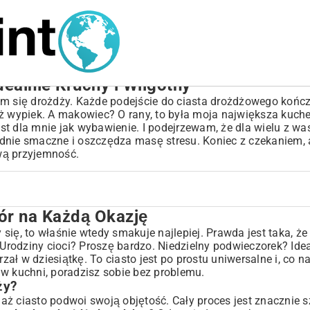
ealnie Kruchy i Wilgotny
am się drożdży. Każde podejście do ciasta drożdżowego kończ
iż wypiek. A makowiec? O rany, to była moja największa kuch
st dla mnie jak wybawienie. I podejrzewam, że dla wielu z wa
godnie smaczne i oszczędza masę stresu. Koniec z czekaniem, 
wą przyjemność.
ór na Każdą Okazję
y się, to właśnie wtedy smakuje najlepiej. Prawda jest taka, że
Urodziny cioci? Proszę bardzo. Niedzielny podwieczorek? Ide
ł w dziesiątkę. To ciasto jest po prostu uniwersalne i, co n
żdży
 w kuchni, poradzisz sobie bez problemu.
ży?
ż ciasto podwoi swoją objętość. Cały proces jest znacznie s