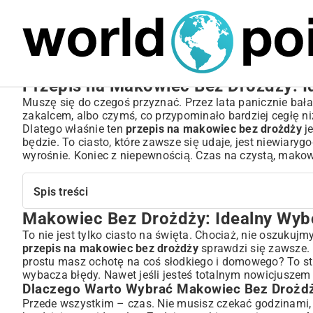
MARIUSZ ŁAMAGA
04.10.2025
SPORT
Przepis na Makowiec Bez Drożdży: Id
Muszę się do czegoś przyznać. Przez lata panicznie bał
zakalcem, albo czymś, co przypominało bardziej cegłę n
Dlatego właśnie ten
przepis na makowiec bez drożdży
je
będzie. To ciasto, które zawsze się udaje, jest niewiary
wyrośnie. Koniec z niepewnością. Czas na czystą, mako
Spis treści
Makowiec Bez Drożdży: Idealny Wyb
Makowiec Bez Drożdży: Idealny Wybór na Każdą Okazję
Dlaczego Warto Wybrać Makowiec Bez Drożdży?
To nie jest tylko ciasto na święta. Chociaż, nie oszukujm
przepis na makowiec bez drożdży
sprawdzi się zawsze. 
Krótka Historia Makowca w Polskiej Kuchni
prostu masz ochotę na coś słodkiego i domowego? To strza
Niezbędne Składniki na Doskonałego Makowca Bez Dro
wybacza błędy. Nawet jeśli jesteś totalnym nowicjuszem
Mak – Serce Ciasta: Jak Go Przygotować?
Dlaczego Warto Wybrać Makowiec Bez Drożd
Sekret Idealnego Kruchego Spodu
Przede wszystkim – czas. Nie musisz czekać godzinami, a