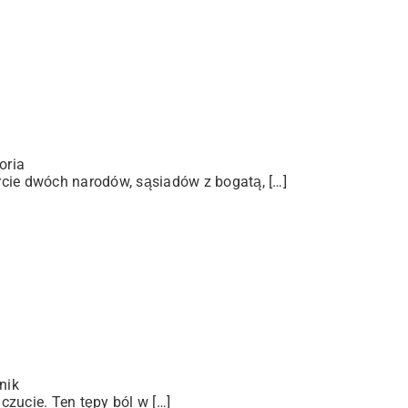
oria
arcie dwóch narodów, sąsiadów z bogatą, […]
nik
zucie. Ten tępy ból w […]