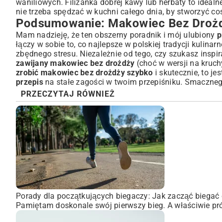
waniliowych. Filiżanka dobrej kawy lub herbaty to idealn
nie trzeba spędzać w kuchni całego dnia, by stworzyć c
Podsumowanie: Makowiec Bez Droż
Mam nadzieję, że ten obszerny poradnik i mój ulubiony
p
łączy w sobie to, co najlepsze w polskiej tradycji kulina
zbędnego stresu. Niezależnie od tego, czy szukasz inspir
zawijany makowiec bez drożdży
(choć w wersji na kruch
zrobić makowiec bez drożdży szybko
i skutecznie, to j
przepis
na stałe zagości w twoim przepiśniku. Smaczneg
PRZECZYTAJ RÓWNIEŻ
Porady dla początkujących biegaczy: Jak zacząć biegać 
Pamiętam doskonale swój pierwszy bieg. A właściwie pró