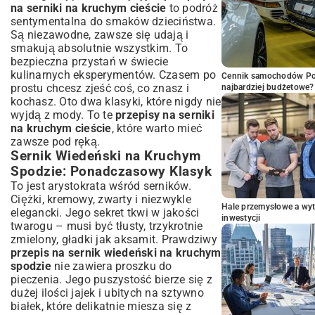
na serniki na kruchym cieście
to podróż
sentymentalna do smaków dzieciństwa.
Są niezawodne, zawsze się udają i
smakują absolutnie wszystkim. To
bezpieczna przystań w świecie
kulinarnych eksperymentów. Czasem po
Cennik samochodów Por
prostu chcesz zjeść coś, co znasz i
najbardziej budżetowe?
kochasz. Oto dwa klasyki, które nigdy nie
wyjdą z mody. To te
przepisy na serniki
na kruchym cieście
, które warto mieć
zawsze pod ręką.
Sernik Wiedeński na Kruchym
Spodzie: Ponadczasowy Klasyk
To jest arystokrata wśród serników.
Ciężki, kremowy, zwarty i niezwykle
Hale przemysłowe a wyt
elegancki. Jego sekret tkwi w jakości
inwestycji
twarogu – musi być tłusty, trzykrotnie
zmielony, gładki jak aksamit. Prawdziwy
przepis na sernik wiedeński na kruchym
spodzie
nie zawiera proszku do
pieczenia. Jego puszystość bierze się z
dużej ilości jajek i ubitych na sztywno
białek, które delikatnie miesza się z