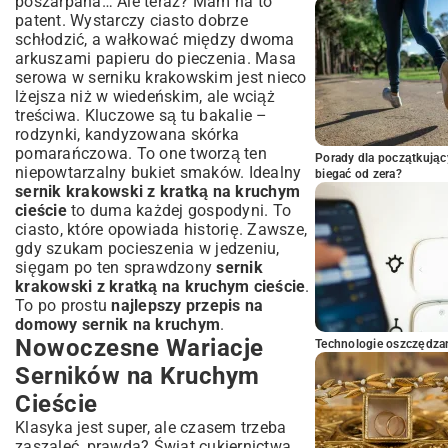
poszarpana… Ale teraz? Mam na to
patent. Wystarczy ciasto dobrze
schłodzić, a wałkować między dwoma
arkuszami papieru do pieczenia. Masa
serowa w serniku krakowskim jest nieco
lżejsza niż w wiedeńskim, ale wciąż
treściwa. Kluczowe są tu bakalie –
rodzynki, kandyzowana skórka
pomarańczowa. To one tworzą ten
Porady dla początkując
niepowtarzalny bukiet smaków. Idealny
biegać od zera?
sernik krakowski z kratką na kruchym
cieście
to duma każdej gospodyni. To
ciasto, które opowiada historię. Zawsze,
gdy szukam pocieszenia w jedzeniu,
sięgam po ten sprawdzony
sernik
krakowski z kratką na kruchym cieście
.
To po prostu
najlepszy przepis na
domowy sernik na kruchym
.
Nowoczesne Wariacje
Technologie oszczędzan
Serników na Kruchym
Cieście
Klasyka jest super, ale czasem trzeba
zaszaleć, prawda? Świat cukiernictwa