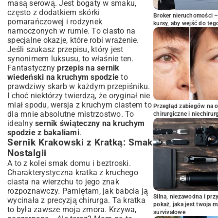
masą serową. Jest bogaty w smaku,
często z dodatkiem skórki
Broker nieruchomości – 
pomarańczowej i rodzynek
kursy, aby wejść do teg
namoczonych w rumie. To ciasto na
specjalne okazje, które robi wrażenie.
Jeśli szukasz przepisu, który jest
synonimem luksusu, to właśnie ten.
Fantastyczny
przepis na sernik
wiedeński na kruchym spodzie
to
prawdziwy skarb w każdym przepiśniku.
I choć niektórzy twierdzą, że oryginał nie
miał spodu, wersja z kruchym ciastem to
Przegląd zabiegów na 
dla mnie absolutne mistrzostwo. To
chirurgiczne i niechirur
idealny
sernik świąteczny na kruchym
spodzie z bakaliami
.
Sernik Krakowski z Kratką: Smak
Nostalgii
A to z kolei smak domu i beztroski.
Charakterystyczna kratka z kruchego
ciasta na wierzchu to jego znak
rozpoznawczy. Pamiętam, jak babcia ją
Silna, niezawodna i pr
wycinała z precyzją chirurga. Ta kratka
pokaż, jaka jest twoja 
to była zawsze moja zmora. Krzywa,
survivalowe