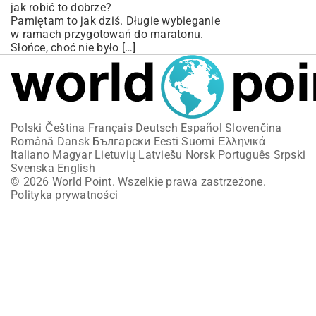
jak robić to dobrze?
Pamiętam to jak dziś. Długie wybieganie
w ramach przygotowań do maratonu.
Słońce, choć nie było […]
Polski
Čeština
Français
Deutsch
Español
Slovenčina
Română
Dansk
Български
Eesti
Suomi
Ελληνικά
Italiano
Magyar
Lietuvių
Latviešu
Norsk
Português
Srpski
Svenska
English
© 2026 World Point. Wszelkie prawa zastrzeżone.
Polityka prywatności