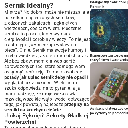
Inteligentny dom: co k
Sernik Idealny?
Poradnik
Mistrza? No dobra, może nie mistrza, ale
po setkach upieczonych serników,
zjedzonych zakalcach i pękniętych
wierzchach, coś tam wiem. Pieczenie
sernika to proces, który wymaga
cierpliwości i odrobiny wiedzy. To nie jest
ciasto typu „wymieszaj i wstaw do
pieca”. O nie. Sernik ma swoje humory i
trzeba wiedzieć, jak się z nim obchodzić.
Biznesowe zastosowani
korzyściach i wdrożeni
Ale bez obaw, mam dla was garść
sprawdzonych rad, które pomogą wam
osiągnąć perfekcję. To moje osobiste
porady jak upiec sernik żeby nie opadł
i
wyglądał jak z cukierni. Wiele osób
szuka odpowiedzi na to pytanie, a ja
mam nadzieję, że moje wskazówki
rozwieją wszelkie wątpliwości dotyczące
tego, jak powstają najlepsze
przepisy na
Aplikacje ułatwiające c
serniki na kruchym cieście
.
po cyfrowych pomocni
Unikaj Pęknięć: Sekrety Gładkiej
Powierzchni
Ten moment grozy, kiedy zaglądasz do