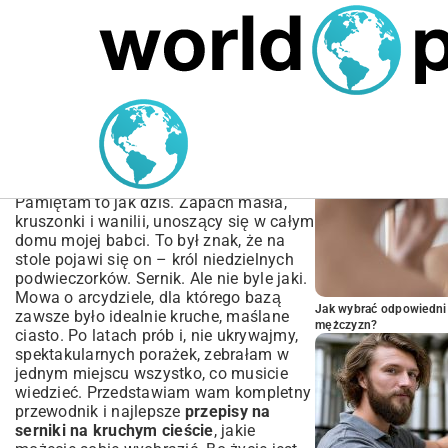
MARIUSZ ŁAMAGA
04.10.2025
SPORT
POPULARNE A
Przepisy na Serniki na
Kruchym Cieście – Od
Klasyki po Nowoczesność
Pamiętam to jak dziś. Zapach masła,
kruszonki i wanilii, unoszący się w całym
domu mojej babci. To był znak, że na
stole pojawi się on – król niedzielnych
podwieczorków. Sernik. Ale nie byle jaki.
Mowa o arcydziele, dla którego bazą
Jak wybrać odpowiedni 
zawsze było idealnie kruche, maślane
mężczyzn?
ciasto. Po latach prób i, nie ukrywajmy,
spektakularnych porażek, zebrałam w
jednym miejscu wszystko, co musicie
wiedzieć. Przedstawiam wam kompletny
przewodnik i najlepsze
przepisy na
serniki na kruchym cieście
, jakie