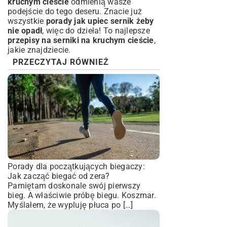
kruchym cieście
odmienią wasze
podejście do tego deseru. Znacie już
wszystkie
porady jak upiec sernik żeby
nie opadł
, więc do dzieła! To najlepsze
przepisy na serniki na kruchym cieście
,
jakie znajdziecie.
PRZECZYTAJ RÓWNIEŻ
Porady dla początkujących biegaczy:
Jak zacząć biegać od zera?
Pamiętam doskonale swój pierwszy
bieg. A właściwie próbę biegu. Koszmar.
Myślałem, że wypluję płuca po […]