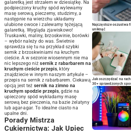
galaretką jest strzałem w dziesiątkę. Na
podpieczony kruchy spód wylewamy
masę serową, pieczemy, studzimy, a
następnie na wierzchu układamy
ulubione owoce i zalewamy tężejącą
Najczęstsze oszustwa f
galaretką. Wygląda zjawiskowo!
uniknąć
Truskawki, maliny, brzoskwinie, borówki
– wybór należy do was. Świetnie
sprawdza się tu na przykład
szybki
sernik z brzoskwiniami na kruchym
cieście
. A w sezonie wiosennym nie ma
nic lepszego niż
sernik z rabarbarem na
kruchym cieście przepis
, który
znajdziecie w innym naszym artykule –
Jak oszczędzać na rac
przepis na sernik z rabarbarem
. Ciekawą
30+ sprawdzonych sp
opcją jest też
sernik na zimno na
kruchym spodzie przepis
, gdzie na
upieczony spód wykładamy masę
serową bez pieczenia, na bazie żelatyny
lub agar-agar. To idealne ciasto na
upalne dni.
Porady Mistrza
Cukiernictwa: Jak Upiec