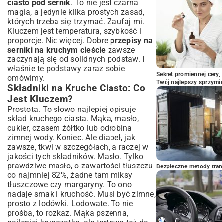
ciasto pod sernik
. To nie jest czarna
magia, a jedynie kilka prostych zasad,
których trzeba się trzymać. Zaufaj mi.
Kluczem jest temperatura, szybkość i
proporcje. Nic więcej. Dobre
przepisy na
serniki na kruchym cieście
zawsze
zaczynają się od solidnych podstaw. I
właśnie te podstawy zaraz sobie
Sekret promiennej cery,
omówimy.
Twój najlepszy sprzymi
Składniki na Kruche Ciasto: Co
Jest Kluczem?
Prostota. To słowo najlepiej opisuje
skład kruchego ciasta. Mąka, masło,
cukier, czasem żółtko lub odrobina
zimnej wody. Koniec. Ale diabeł, jak
zawsze, tkwi w szczegółach, a raczej w
jakości tych składników. Masło. Tylko
prawdziwe masło, o zawartości tłuszczu
Bezpieczne metody trans
co najmniej 82%, żadne tam miksy
tłuszczowe czy margaryny. To ono
nadaje smak i kruchość. Musi być zimne,
prosto z lodówki. Lodowate. To nie
prośba, to rozkaz. Mąka pszenna,