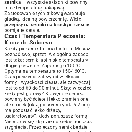
sernika
– wszystkie składniki powinny
mieć temperaturę pokojową.
Zastosowanie tych trików gwarantuje
gładką, idealną powierzchnię. Wiele
przepisy na serniki na kruchym cieście
pomija te detale.
Czas i Temperatura Pieczenia:
Klucz do Sukcesu
Każdy piekarnik to inna historia. Musisz
poznać swój sprzęt. Ale ogólna zasada
jest taka: sernik lubi niskie temperatury i
długie pieczenie. Zapomnij o 180°C.
Optymalna temperatura to 150-160°C.
Czas pieczenia zależy od wielkości
formy i wysokości ciasta, ale zazwyczaj
jest to od 60 do 90 minut. Skąd wiedzieć,
kiedy jest gotowy? Krawędzie sernika
powinny być ścięte i lekko zrumienione,
ale środek (okrąg o średnicy ok. 5-7 cm)
ma pozostać lekko drżący,
„galaretowaty”, kiedy poruszasz formą.
Nie martw się, dojdzie do siebie podczas
stygnięcia. Przepieczony sernik będzie