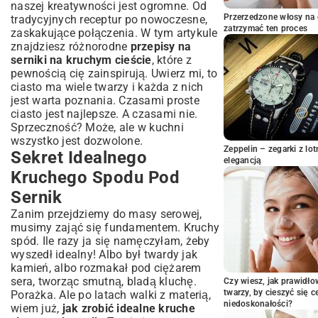
naszej kreatywności jest ogromne. Od
Sernik Owocowy z Galaretką: Lekkość i
Przerzedzone włosy na 
tradycyjnych receptur po nowoczesne,
Świeżość
zatrzymać ten proces
zaskakujące połączenia. W tym artykule
Porady Mistrza Cukiernictwa: Jak Upiec
znajdziesz różnorodne
przepisy na
Sernik Idealny?
serniki na kruchym cieście
, które z
Unikaj Pęknięć: Sekrety Gładkiej
pewnością cię zainspirują. Uwierz mi, to
Powierzchni
ciasto ma wiele twarzy i każda z nich
jest warta poznania. Czasami proste
Czas i Temperatura Pieczenia: Klucz do
Sukcesu
ciasto jest najlepsze. A czasami nie.
Sprzeczność? Może, ale w kuchni
Podawanie i Przechowywanie Sernika:
wszystko jest dozwolone.
Aby Dłużej Cieszyć Się Smakiem
Zeppelin – zegarki z l
Sekret Idealnego
Podsumowanie: Twoja Podróż do
elegancją
Świata Serników na Kruchym Cieście
Kruchego Spodu Pod
Sernik
Zanim przejdziemy do masy serowej,
musimy zająć się fundamentem. Kruchy
spód. Ile razy ja się namęczyłam, żeby
wyszedł idealny! Albo był twardy jak
kamień, albo rozmakał pod ciężarem
sera, tworząc smutną, bladą kluchę.
Czy wiesz, jak prawidł
twarzy, by cieszyć się 
Porażka. Ale po latach walki z materią,
niedoskonałości?
wiem już,
jak zrobić idealne kruche