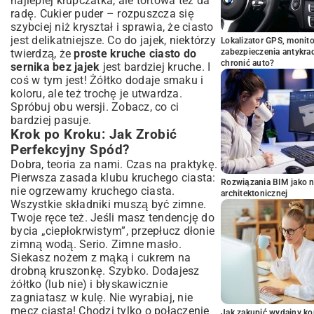
najlepiej krupczatka, ale tortowa też da
radę. Cukier puder – rozpuszcza się
szybciej niż kryształ i sprawia, że ciasto
jest delikatniejsze. Co do jajek, niektórzy
Lokalizator GPS, monito
twierdzą, że
proste kruche ciasto do
zabezpieczenia antykra
chronić auto?
sernika bez jajek
jest bardziej kruche. I
coś w tym jest! Żółtko dodaje smaku i
koloru, ale też trochę je utwardza.
Spróbuj obu wersji. Zobacz, co ci
bardziej pasuje.
Krok po Kroku: Jak Zrobić
Perfekcyjny Spód?
Dobra, teoria za nami. Czas na praktykę.
Pierwsza zasada klubu kruchego ciasta:
Rozwiązania BIM jako n
nie ogrzewamy kruchego ciasta.
architektonicznej
Wszystkie składniki muszą być zimne.
Twoje ręce też. Jeśli masz tendencję do
bycia „ciepłokrwistym”, przepłucz dłonie
zimną wodą. Serio. Zimne masło.
Siekasz nożem z mąką i cukrem na
drobną kruszonkę. Szybko. Dodajesz
żółtko (lub nie) i błyskawicznie
zagniatasz w kulę. Nie wyrabiaj, nie
męcz ciasta! Chodzi tylko o połączenie
Jak zakupić wydajny ko