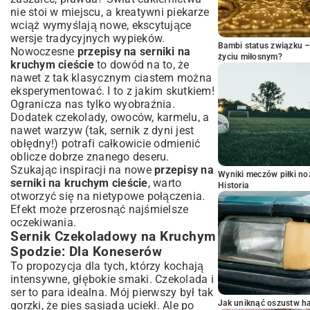
nie stoi w miejscu, a kreatywni piekarze
wciąż wymyślają nowe, ekscytujące
wersje tradycyjnych wypieków.
Bambi status związku 
Nowoczesne
przepisy na serniki na
życiu miłosnym?
kruchym cieście
to dowód na to, że
nawet z tak klasycznym ciastem można
eksperymentować. I to z jakim skutkiem!
Ogranicza nas tylko wyobraźnia.
Dodatek czekolady, owoców, karmelu, a
nawet warzyw (tak, sernik z dyni jest
obłędny!) potrafi całkowicie odmienić
oblicze dobrze znanego deseru.
Szukając inspiracji na nowe
przepisy na
Wyniki meczów piłki noż
serniki na kruchym cieście
, warto
Historia
otworzyć się na nietypowe połączenia.
Efekt może przerosnąć najśmielsze
oczekiwania.
Sernik Czekoladowy na Kruchym
Spodzie: Dla Koneserów
To propozycja dla tych, którzy kochają
intensywne, głębokie smaki. Czekolada i
ser to para idealna. Mój pierwszy był tak
Jak uniknąć oszustw h
gorzki, że pies sąsiada uciekł. Ale po