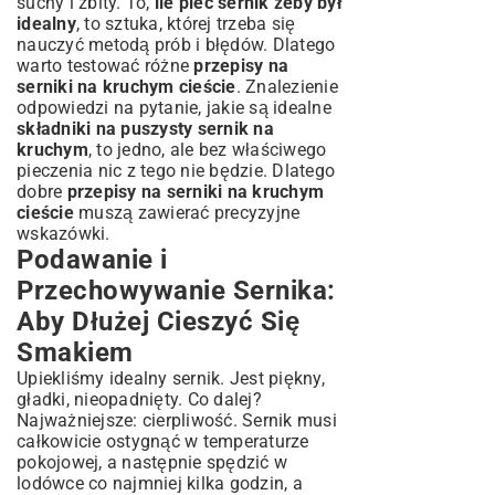
suchy i zbity. To,
ile piec sernik żeby był
idealny
, to sztuka, której trzeba się
nauczyć metodą prób i błędów. Dlatego
warto testować różne
przepisy na
serniki na kruchym cieście
. Znalezienie
odpowiedzi na pytanie, jakie są idealne
składniki na puszysty sernik na
kruchym
, to jedno, ale bez właściwego
pieczenia nic z tego nie będzie. Dlatego
dobre
przepisy na serniki na kruchym
cieście
muszą zawierać precyzyjne
wskazówki.
Podawanie i
Przechowywanie Sernika:
Aby Dłużej Cieszyć Się
Smakiem
Upiekliśmy idealny sernik. Jest piękny,
gładki, nieopadnięty. Co dalej?
Najważniejsze: cierpliwość. Sernik musi
całkowicie ostygnąć w temperaturze
pokojowej, a następnie spędzić w
lodówce co najmniej kilka godzin, a