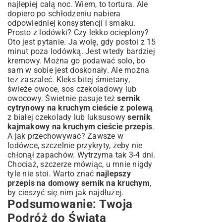
najlepiej całą noc. Wiem, to tortura. Ale
dopiero po schłodzeniu nabiera
odpowiedniej konsystencji i smaku.
Prosto z lodówki? Czy lekko ocieplony?
Oto jest pytanie. Ja wolę, gdy postoi z 15
minut poza lodówką. Jest wtedy bardziej
kremowy. Można go podawać solo, bo
sam w sobie jest doskonały. Ale można
też zaszaleć. Kleks bitej śmietany,
świeże owoce, sos czekoladowy lub
owocowy. Świetnie pasuje też
sernik
cytrynowy na kruchym cieście z polewą
z białej czekolady lub luksusowy
sernik
kajmakowy na kruchym cieście przepis
.
A jak przechowywać? Zawsze w
lodówce, szczelnie przykryty, żeby nie
chłonął zapachów. Wytrzyma tak 3-4 dni.
Chociaż, szczerze mówiąc, u mnie nigdy
tyle nie stoi. Warto znać
najlepszy
przepis na domowy sernik na kruchym
,
by cieszyć się nim jak najdłużej.
Podsumowanie: Twoja
Podróż do Świata