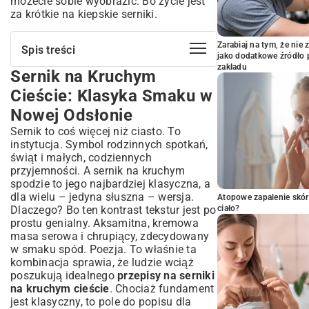
możecie sobie wyobrazić. Bo życie jest
za krótkie na kiepskie serniki.
Zarabiaj na tym, że ni
Spis treści
jako dodatkowe źródło 
zakładu
Sernik na Kruchym
Sernik na Kruchym Cieście: Klasyka
Smaku w Nowej Odsłonie
Cieście: Klasyka Smaku w
Sekret Idealnego Kruchego Spodu Pod
Nowej Odsłonie
Sernik
Sernik to coś więcej niż ciasto. To
Składniki na Kruche Ciasto: Co Jest
instytucja. Symbol rodzinnych spotkań,
Kluczem?
świąt i małych, codziennych
Krok po Kroku: Jak Zrobić Perfekcyjny
przyjemności. A sernik na kruchym
Spód?
spodzie to jego najbardziej klasyczna, a
Tradycyjne Przepisy na Sernik na
dla wielu – jedyna słuszna – wersja.
Atopowe zapalenie skór
Kruchym Cieście
Dlaczego? Bo ten kontrast tekstur jest po
ciało?
Sernik Wiedeński na Kruchym Spodzie:
prostu genialny. Aksamitna, kremowa
Ponadczasowy Klasyk
masa serowa i chrupiący, zdecydowany
Sernik Krakowski z Kratką: Smak Nostalgii
w smaku spód. Poezja. To właśnie ta
kombinacja sprawia, że ludzie wciąż
Nowoczesne Wariacje Serników na
poszukują idealnego
przepisy na serniki
Kruchym Cieście
na kruchym cieście
. Chociaż fundament
Sernik Czekoladowy na Kruchym Spodzie:
jest klasyczny, to pole do popisu dla
Dla Koneserów