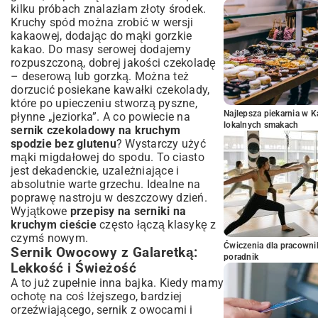
kilku próbach znalazłam złoty środek.
Kruchy spód można zrobić w wersji
kakaowej, dodając do mąki gorzkie
kakao. Do masy serowej dodajemy
rozpuszczoną, dobrej jakości czekoladę
– deserową lub gorzką. Można też
dorzucić posiekane kawałki czekolady,
które po upieczeniu stworzą pyszne,
Najlepsza piekarnia w 
płynne „jeziorka”. A co powiecie na
lokalnych smakach
sernik czekoladowy na kruchym
spodzie bez glutenu
? Wystarczy użyć
mąki migdałowej do spodu. To ciasto
jest dekadenckie, uzależniające i
absolutnie warte grzechu. Idealne na
poprawę nastroju w deszczowy dzień.
Wyjątkowe
przepisy na serniki na
kruchym cieście
często łączą klasykę z
czymś nowym.
Ćwiczenia dla pracown
Sernik Owocowy z Galaretką:
poradnik
Lekkość i Świeżość
A to już zupełnie inna bajka. Kiedy mamy
ochotę na coś lżejszego, bardziej
orzeźwiającego, sernik z owocami i