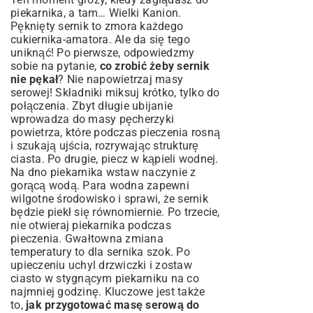
piekarnika, a tam… Wielki Kanion.
Pęknięty sernik to zmora każdego
cukiernika-amatora. Ale da się tego
uniknąć! Po pierwsze, odpowiedzmy
sobie na pytanie,
co zrobić żeby sernik
nie pękał
? Nie napowietrzaj masy
serowej! Składniki miksuj krótko, tylko do
połączenia. Zbyt długie ubijanie
wprowadza do masy pęcherzyki
powietrza, które podczas pieczenia rosną
i szukają ujścia, rozrywając strukturę
ciasta. Po drugie, piecz w kąpieli wodnej.
Na dno piekarnika wstaw naczynie z
gorącą wodą. Para wodna zapewni
wilgotne środowisko i sprawi, że sernik
będzie piekł się równomiernie. Po trzecie,
nie otwieraj piekarnika podczas
pieczenia. Gwałtowna zmiana
temperatury to dla sernika szok. Po
upieczeniu uchyl drzwiczki i zostaw
ciasto w stygnącym piekarniku na co
najmniej godzinę. Kluczowe jest także
to,
jak przygotować masę serową do