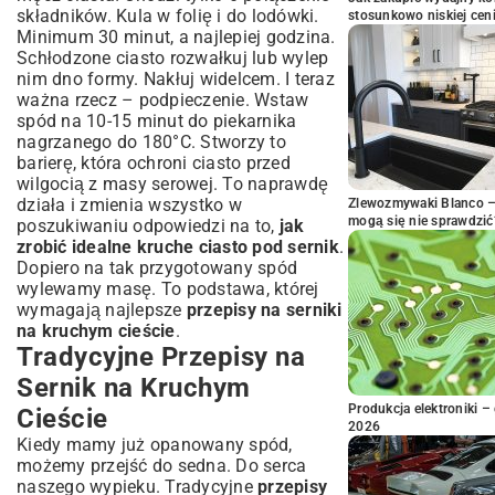
składników. Kula w folię i do lodówki.
stosunkowo niskiej cen
Minimum 30 minut, a najlepiej godzina.
Schłodzone ciasto rozwałkuj lub wylep
nim dno formy. Nakłuj widelcem. I teraz
ważna rzecz – podpieczenie. Wstaw
spód na 10-15 minut do piekarnika
nagrzanego do 180°C. Stworzy to
barierę, która ochroni ciasto przed
wilgocią z masy serowej. To naprawdę
działa i zmienia wszystko w
Zlewozmywaki Blanco – 
mogą się nie sprawdzić
poszukiwaniu odpowiedzi na to,
jak
zrobić idealne kruche ciasto pod sernik
.
Dopiero na tak przygotowany spód
wylewamy masę. To podstawa, której
wymagają najlepsze
przepisy na serniki
na kruchym cieście
.
Tradycyjne Przepisy na
Sernik na Kruchym
Produkcja elektroniki – 
Cieście
2026
Kiedy mamy już opanowany spód,
możemy przejść do sedna. Do serca
naszego wypieku. Tradycyjne
przepisy