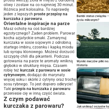
prostu wetrzyj zioła w mięso z odrobiną
oliwy i zostaw na co najmniej 30 minut.
Różnica jest kolosalna. To naprawdę
jeden z lepszych
proste przepisy na
Bambi status związku 
kurczaka z parowaru
.
życiu miłosnym?
Orientalne inspiracje na parze
Masz ochotę na coś bardziej
egzotycznego? Żaden problem. Parowar
kocha azjatyckie smaki. Zamarynuj
kurczaka w sosie sojowym z odrobiną
startego imbiru, czosnku i kapką miodu
lub syropu klonowego. Możesz dorzucić
szczyptę chili dla pikanterii. Podczas
gotowania na parze te aromaty wnikną
Wyniki meczów piłki noż
głęboko w strukturę mięsa. Czasem
Historia
robię też
kurczak z parowaru w sosie
cytrynowym
, dodając do marynaty
więcej soku i skórki z cytryny oraz trochę
sosu rybnego. To jest dopiero odkrycie!
Taki
przepis na kurczaka z parowaru
przeniesie cię w inną część świata.
Z czym podawać
kurczaka z parowaru?
Jak uniknąć oszustw h