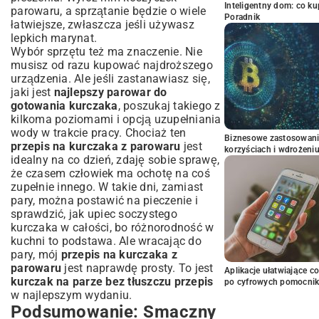
Inteligentny dom: co k
parowaru, a sprzątanie będzie o wiele
Poradnik
łatwiejsze, zwłaszcza jeśli używasz
lepkich marynat.
Wybór sprzętu też ma znaczenie. Nie
musisz od razu kupować najdroższego
urządzenia. Ale jeśli zastanawiasz się,
jaki jest
najlepszy parowar do
gotowania kurczaka
, poszukaj takiego z
kilkoma poziomami i opcją uzupełniania
wody w trakcie pracy. Chociaż ten
Biznesowe zastosowani
przepis na kurczaka z parowaru
jest
korzyściach i wdrożeni
idealny na co dzień, zdaję sobie sprawę,
że czasem człowiek ma ochotę na coś
zupełnie innego. W takie dni, zamiast
pary, można postawić na pieczenie i
sprawdzić,
jak upiec soczystego
kurczaka w całości
, bo różnorodność w
kuchni to podstawa. Ale wracając do
pary, mój
przepis na kurczaka z
parowaru
jest naprawdę prosty. To jest
Aplikacje ułatwiające c
kurczak na parze bez tłuszczu przepis
po cyfrowych pomocni
w najlepszym wydaniu.
Podsumowanie: Smaczny