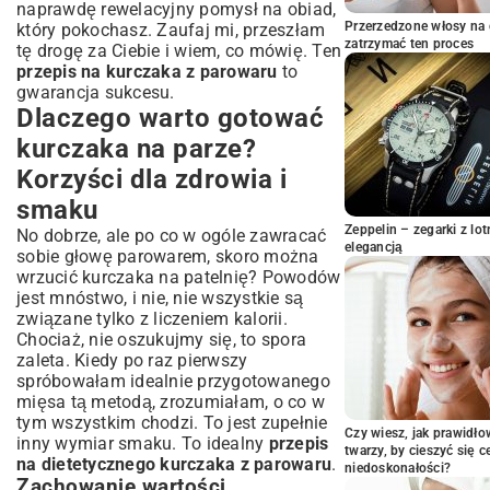
naprawdę rewelacyjny pomysł na obiad,
Orientalne inspiracje na parze
Przerzedzone włosy na 
który pokochasz. Zaufaj mi, przeszłam
Z czym podawać kurczaka z parowaru?
zatrzymać ten proces
tę drogę za Ciebie i wiem, co mówię. Ten
Pomysły na dodatki
przepis na kurczaka z parowaru
to
gwarancja sukcesu.
Praktyczne wskazówki dla
Dlaczego warto gotować
perfekcyjnego rezultatu
Podsumowanie: Smaczny i zdrowy
kurczaka na parze?
obiad na wyciągnięcie ręki
Korzyści dla zdrowia i
smaku
Zeppelin – zegarki z l
No dobrze, ale po co w ogóle zawracać
elegancją
sobie głowę parowarem, skoro można
wrzucić kurczaka na patelnię? Powodów
jest mnóstwo, i nie, nie wszystkie są
związane tylko z liczeniem kalorii.
Chociaż, nie oszukujmy się, to spora
zaleta. Kiedy po raz pierwszy
spróbowałam idealnie przygotowanego
mięsa tą metodą, zrozumiałam, o co w
tym wszystkim chodzi. To jest zupełnie
Czy wiesz, jak prawidł
inny wymiar smaku. To idealny
przepis
twarzy, by cieszyć się 
na dietetycznego kurczaka z parowaru
.
niedoskonałości?
Zachowanie wartości