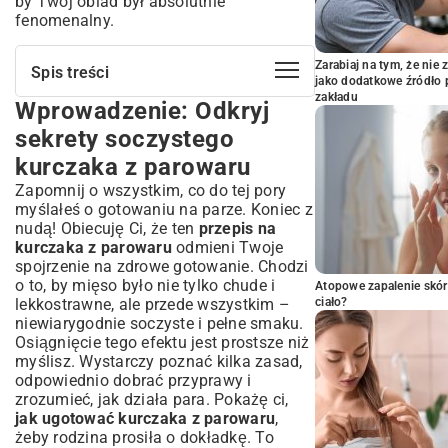
by Twój obiad był absolutnie
fenomenalny.
Zarabiaj na tym, że ni
Spis treści
jako dodatkowe źródło 
zakładu
Wprowadzenie: Odkryj
Wprowadzenie: Odkryj sekrety
soczystego kurczaka z parowaru
sekrety soczystego
Dlaczego warto gotować kurczaka na
kurczaka z parowaru
parze? Korzyści dla zdrowia i smaku
Zapomnij o wszystkim, co do tej pory
Zachowanie wartości odżywczych i
myślałeś o gotowaniu na parze. Koniec z
witamin
nudą! Obiecuję Ci, że ten
przepis na
Lekkość i delikatność potrawy
kurczaka z parowaru
odmieni Twoje
Kompletny przepis na idealnego
spojrzenie na zdrowe gotowanie. Chodzi
kurczaka z parowaru
o to, by mięso było nie tylko chude i
Atopowe zapalenie skór
Składniki, których potrzebujesz do
lekkostrawne, ale przede wszystkim –
ciało?
przygotowania
niewiarygodnie soczyste i pełne smaku.
Krok po kroku: Jak przygotować i
Osiągnięcie tego efektu jest prostsze niż
ugotować kurczaka na parze
myślisz. Wystarczy poznać kilka zasad,
odpowiednio dobrać przyprawy i
Marynaty i wariacje smakowe –
zrozumieć, jak działa para. Pokażę ci,
kreatywne pomysły
jak ugotować kurczaka z parowaru
,
Aromatyczne marynaty dla wzbogacenia
żeby rodzina prosiła o dokładkę. To
smaku