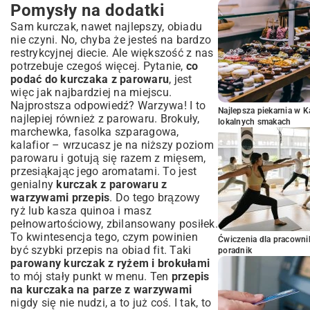
Pomysły na dodatki
Sam kurczak, nawet najlepszy, obiadu
nie czyni. No, chyba że jesteś na bardzo
restrykcyjnej diecie. Ale większość z nas
potrzebuje czegoś więcej. Pytanie,
co
podać do kurczaka z parowaru
, jest
więc jak najbardziej na miejscu.
Najprostsza odpowiedź? Warzywa! I to
Najlepsza piekarnia w 
najlepiej również z parowaru. Brokuły,
lokalnych smakach
marchewka, fasolka szparagowa,
kalafior – wrzucasz je na niższy poziom
parowaru i gotują się razem z mięsem,
przesiąkając jego aromatami. To jest
genialny
kurczak z parowaru z
warzywami przepis
. Do tego brązowy
ryż lub kasza quinoa i masz
pełnowartościowy, zbilansowany posiłek.
To kwintesencja tego, czym powinien
Ćwiczenia dla pracown
być
szybki przepis na obiad fit
. Taki
poradnik
parowany kurczak z ryżem i brokułami
to mój stały punkt w menu. Ten
przepis
na kurczaka na parze z warzywami
nigdy się nie nudzi, a to już coś. I tak, to