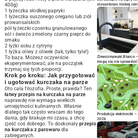
400g)
stosunkowo niskiej cen
1 łyżeczka słodkiej papryki
1 łyżeczka suszonego oregano lub ziół
prowansalskich
pół łyżeczki czosnku granulowanego
sól i świeżo zmielony czarny pieprz do
smaku
2 łyżki soku z cytryny
1 łyżka oliwy z oliwek (tak, tylko tyle!)
To baza. Możesz oczywiście
Zlewozmywaki Blanco – 
mogą się nie sprawdzić
eksperymentować, ale na początek
trzymaj się tych proporcji.
Krok po kroku: Jak przygotować
i ugotować kurczaka na parze
Oto cała filozofia. Proste, prawda? Ten
łatwy przepis na kurczaka na parze
naprawdę nie wymaga wielkich
umiejętności kulinarnych. Właśnie
dlatego tak często wracam do tego
Produkcja elektroniki – 
dania, gdy brakuje mi czasu, a chcę
2026
zjeść coś dobrego. To doskonały
przepis
na kurczaka z parowaru
dla
zabieganych.