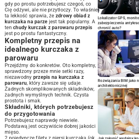
gdy po prostu potrzebujesz czegoś, co
Cię odżywi, ale nie przytłoczy. To właśnie
ta lekkość sprawia, że
zdrowy obiad z
Lokalizator GPS, monito
kurczaka na parze
jest tak popularny. A
zabezpieczenia antykra
ten
chudy kurczak z parowaru przepis
chronić auto?
jest po prostu fantastyczny.
Kompletny przepis na
idealnego kurczaka z
parowaru
Przejdźmy do konkretów. Oto kompletny,
sprawdzony przeze mnie setki razy,
niezawodny
przepis na kurczaka z
Rozwiązania BIM jako n
parowaru
, który zawsze się udaje.
architektonicznej
Żadnych skomplikowanych składników,
żadnych wymyślnych technik. Czysta
prostota i smak.
Składniki, których potrzebujesz
do przygotowania
Potrzebujesz naprawdę niewiele.
Podstawą jest oczywiście dobrej jakości
mięso.
2 pojedyncze filety z piersi kurczaka (ok.
Jak zakupić wydajny ko