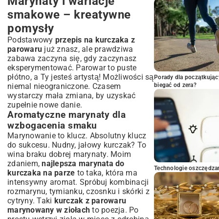
Marynaty i wariacje
smakowe – kreatywne
pomysły
Podstawowy
przepis na kurczaka z
parowaru
już znasz, ale prawdziwa
zabawa zaczyna się, gdy zaczynasz
eksperymentować. Parowar to puste
płótno, a Ty jesteś artystą! Możliwości są
Porady dla początkując
biegać od zera?
niemal nieograniczone. Czasem
wystarczy mała zmiana, by uzyskać
zupełnie nowe danie.
Aromatyczne marynaty dla
wzbogacenia smaku
Marynowanie to klucz. Absolutny klucz
do sukcesu. Nudny, jałowy kurczak? To
wina braku dobrej marynaty. Moim
zdaniem,
najlepsza marynata do
Technologie oszczędzan
kurczaka na parze
to taka, która ma
intensywny aromat. Spróbuj kombinacji
rozmarynu, tymianku, czosnku i skórki z
cytryny. Taki
kurczak z parowaru
marynowany w ziołach
to poezja. Po