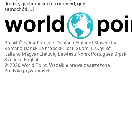
drodze, gęsta mgła i ten moment, gdy
samochód […]
Polski
Čeština
Français
Deutsch
Español
Slovenčina
Română
Dansk
Български
Eesti
Suomi
Ελληνικά
Italiano
Magyar
Lietuvių
Latviešu
Norsk
Português
Srpski
Svenska
English
© 2026 World Point. Wszelkie prawa zastrzeżone.
Polityka prywatności