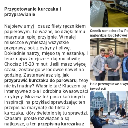
Przygotowanie kurczaka i
przyprawianie
Najpierw umyj i osusz filety ręcznikiem
papierowym. To ważne, bo dzięki temu
Cennik samochodów Por
najbardziej budżetowe?
marynata lepiej przylgnie. W małej
miseczce wymieszaj wszystkie
przyprawy, sok z cytryny i oliwę.
Dokładnie natrzyj mięso tą mieszanką. I
teraz najważniejsze – daj mu chwilę.
Chociaż 15-20 minut. Jeśli masz więcej
czasu, zostaw go w lodówce nawet na
godzinę. Zastanawiasz się,
jak
przyprawić kurczaka do parowaru
, żeby
Hale przemysłowe a wyt
nie był nudny? Właśnie tak! Kluczem są
inwestycji
intensywne zioła i odrobina kwasowości
z cytryny. Możesz też poszukać innych
inspiracji, na przykład sprawdzając ten
przepis na marynatę do fileta z
kurczaka
, który świetnie się tu sprawdzi.
Czasami proste rozwiązania są
najlepsze, a ten
przepis na kurczaka z