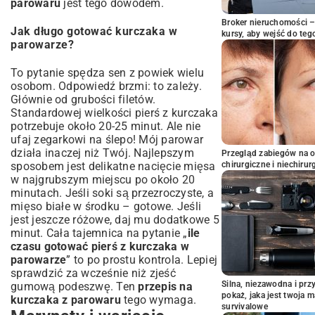
parowaru
jest tego dowodem.
Broker nieruchomości – 
Jak długo gotować kurczaka w
kursy, aby wejść do teg
parowarze?
To pytanie spędza sen z powiek wielu
osobom. Odpowiedź brzmi: to zależy.
Głównie od grubości filetów.
Standardowej wielkości pierś z kurczaka
potrzebuje około 20-25 minut. Ale nie
ufaj zegarkowi na ślepo! Mój parowar
działa inaczej niż Twój. Najlepszym
Przegląd zabiegów na 
chirurgiczne i niechirur
sposobem jest delikatne nacięcie mięsa
w najgrubszym miejscu po około 20
minutach. Jeśli soki są przezroczyste, a
mięso białe w środku – gotowe. Jeśli
jest jeszcze różowe, daj mu dodatkowe 5
minut. Cała tajemnica na pytanie „
ile
czasu gotować pierś z kurczaka w
parowarze
” to po prostu kontrola. Lepiej
sprawdzić za wcześnie niż zjeść
Silna, niezawodna i pr
gumową podeszwę. Ten
przepis na
pokaż, jaka jest twoja 
kurczaka z parowaru
tego wymaga.
survivalowe