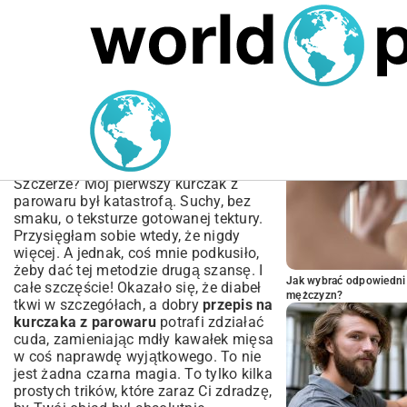
MARIUSZ ŁAMAGA
06.10.2025
MOTORYZACJA
POPULARNE A
Przepis na Kurczaka z
Parowaru – Soczysty i
Zdrowy Obiad
Szczerze? Mój pierwszy kurczak z
parowaru był katastrofą. Suchy, bez
smaku, o teksturze gotowanej tektury.
Przysięgłam sobie wtedy, że nigdy
więcej. A jednak, coś mnie podkusiło,
żeby dać tej metodzie drugą szansę. I
Jak wybrać odpowiedni 
całe szczęście! Okazało się, że diabeł
mężczyzn?
tkwi w szczegółach, a dobry
przepis na
kurczaka z parowaru
potrafi zdziałać
cuda, zamieniając mdły kawałek mięsa
w coś naprawdę wyjątkowego. To nie
jest żadna czarna magia. To tylko kilka
prostych trików, które zaraz Ci zdradzę,