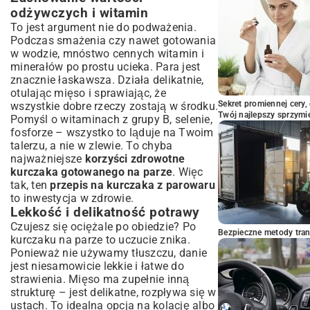
odżywczych i witamin
To jest argument nie do podważenia.
Podczas smażenia czy nawet gotowania
w wodzie, mnóstwo cennych witamin i
minerałów po prostu ucieka. Para jest
znacznie łaskawsza. Działa delikatnie,
otulając mięso i sprawiając, że
Sekret promiennej cery,
wszystkie dobre rzeczy zostają w środku.
Twój najlepszy sprzymi
Pomyśl o witaminach z grupy B, selenie,
fosforze – wszystko to ląduje na Twoim
talerzu, a nie w zlewie. To chyba
najważniejsze
korzyści zdrowotne
kurczaka gotowanego na parze
. Więc
tak, ten
przepis na kurczaka z parowaru
to inwestycja w zdrowie.
Lekkość i delikatność potrawy
Czujesz się ociężale po obiedzie? Po
Bezpieczne metody trans
kurczaku na parze to uczucie znika.
Ponieważ nie używamy tłuszczu, danie
jest niesamowicie lekkie i łatwe do
strawienia. Mięso ma zupełnie inną
strukturę – jest delikatne, rozpływa się w
ustach. To idealna opcja na kolację albo