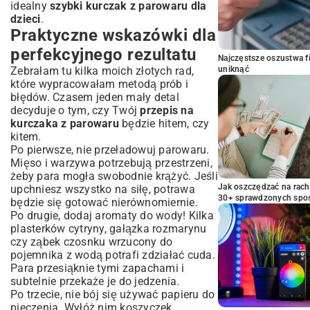
idealny
szybki kurczak z parowaru dla
dzieci
.
Praktyczne wskazówki dla
perfekcyjnego rezultatu
Najczęstsze oszustwa f
uniknąć
Zebrałam tu kilka moich złotych rad,
które wypracowałam metodą prób i
błędów. Czasem jeden mały detal
decyduje o tym, czy Twój
przepis na
kurczaka z parowaru
będzie hitem, czy
kitem.
Po pierwsze, nie przeładowuj parowaru.
Mięso i warzywa potrzebują przestrzeni,
żeby para mogła swobodnie krążyć. Jeśli
Jak oszczędzać na rac
upchniesz wszystko na siłę, potrawa
30+ sprawdzonych sp
będzie się gotować nierównomiernie.
Po drugie, dodaj aromaty do wody! Kilka
plasterków cytryny, gałązka rozmarynu
czy ząbek czosnku wrzucony do
pojemnika z wodą potrafi zdziałać cuda.
Para przesiąknie tymi zapachami i
subtelnie przekaże je do jedzenia.
Po trzecie, nie bój się używać papieru do
pieczenia. Wyłóż nim koszyczek