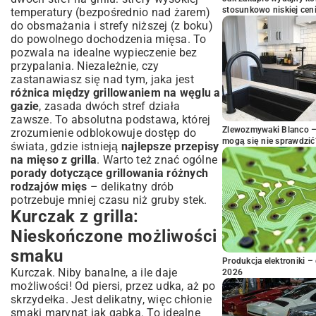
stosunkowo niskiej cen
temperatury (bezpośrednio nad żarem)
do obsmażania i strefy niższej (z boku)
do powolnego dochodzenia mięsa. To
pozwala na idealne wypieczenie bez
przypalania. Niezależnie, czy
zastanawiasz się nad tym, jaka jest
różnica między grillowaniem na węglu a
gazie
, zasada dwóch stref działa
zawsze. To absolutna podstawa, której
Zlewozmywaki Blanco – 
zrozumienie odblokowuje dostęp do
mogą się nie sprawdzić
świata, gdzie istnieją
najlepsze przepisy
na mięso z grilla
. Warto też znać ogólne
porady dotyczące grillowania różnych
rodzajów mięs
– delikatny drób
potrzebuje mniej czasu niż gruby stek.
Kurczak z grilla:
Nieskończone możliwości
smaku
Produkcja elektroniki – 
Kurczak. Niby banalne, a ile daje
2026
możliwości! Od piersi, przez udka, aż po
skrzydełka. Jest delikatny, więc chłonie
smaki marynat jak gąbka. To idealne