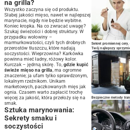
na grilla?
Wszystko zaczyna się od produktu.
Słabej jakości mięso, nawet w najlepszej
marynacie, nigdy nie będzie wybitne.
Koniec kropka. Na co zwracać uwagę?
Szukaj świeżości i dobrej struktury. W
przypadku wołowiny –
marmurkowatości, czyli tych drobnych
Sekret promiennej cery,
przerostów tłuszczu, które nadają
Twój najlepszy sprzymi
soczystości. Wieprzowina? Karkówka
powinna mieć ładny, różowy kolor.
Kurczak – jędrną skórę. To,
gdzie kupić
świeże mięso na grilla
, ma ogromne
znaczenie; ja ufam tylko sprawdzonym,
lokalnym rzeźnikom. Unikam
marketowych, paczkowanych mięs jak
ognia. Czasem warto zapłacić trochę
więcej za jakość, która przełoży się na
Bezpieczne metody trans
smak.
Sztuka marynowania:
Sekrety smaku i
soczystości