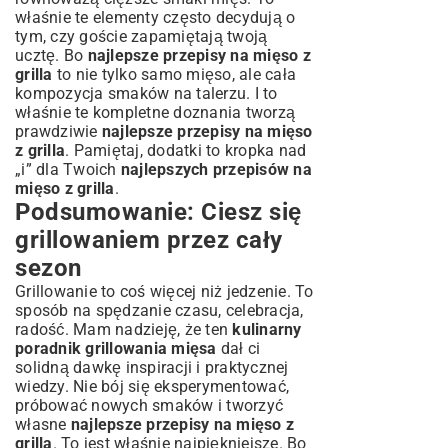
właśnie te elementy często decydują o
tym, czy goście zapamiętają twoją
ucztę. Bo
najlepsze przepisy na mięso z
grilla
to nie tylko samo mięso, ale cała
kompozycja smaków na talerzu. I to
właśnie te kompletne doznania tworzą
prawdziwie
najlepsze przepisy na mięso
z grilla
. Pamiętaj, dodatki to kropka nad
„i” dla Twoich
najlepszych przepisów na
mięso z grilla
.
Podsumowanie: Ciesz się
grillowaniem przez cały
sezon
Grillowanie to coś więcej niż jedzenie. To
sposób na spędzanie czasu, celebracja,
radość. Mam nadzieję, że ten
kulinarny
poradnik grillowania mięsa
dał ci
solidną dawkę inspiracji i praktycznej
wiedzy. Nie bój się eksperymentować,
próbować nowych smaków i tworzyć
własne
najlepsze przepisy na mięso z
grilla
. To jest właśnie najpiękniejsze. Bo