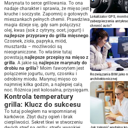
Marynata to serce grillowania. To ona
nadaje charakter i sprawia, że mięso jest
kruche i soczyste. Zapomnij o gotowych
Lokalizator GPS, monito
mieszankach pełnych chemii. Prawdziwa
zabezpieczenia antykra
magia dzieje się, gdy sam połączysz
chronić auto?
olej, kwas (sok z cytryny, ocet, jogurt) i
najlepsze przyprawy do grilla mięsnego
.
Czosnek, zioła, papryka, miód,
musztarda – możliwości są
nieograniczone. To właśnie tutaj
powstają
najlepsze przepisy na mięso z
grilla
. A jakie są
najlepsze marynaty do
drobiu na grilla
? Moim faworytem jest
połączenie jogurtu, curry, czosnku i
Rozwiązania BIM jako n
odrobiny miodu. Marynuj mięso co
architektonicznej
najmniej kilka godzin, a najlepiej całą
noc. Różnica jest kolosalna, przysięgam.
Kontrola temperatury
grilla: Klucz do sukcesu
To tutaj poległem na wspomnianej
karkówce. Zbyt duży ogień i brak
cierpliwości. Sekret tkwi w stworzeniu
dwóch stref na grillu: strefy wysokiej
Jak zakupić wydajny ko