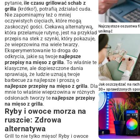
pytanie,
ile czasu grillować schab z
grilla
(krótko!), potrafią zdziałać cuda.
Nie zapominajmy też o mniej
oczywistych cięciach, które mogą
zaskoczyć gości. Ciekawą alternatywą,
Najczęstsze oszustwa f
uniknąć
która przełamuje rutynę, jest na przykład
przepis na stek z szynki
, który pokazuje,
że wieprzowina ma wiele twarzy.
Eksperymentowanie to droga do
odkrycia, jakie są twoje
najlepsze
przepisy na mięso z grilla
. To właśnie te
klasyczne, ale dopieszczone dania
sprawiają, że ludzie uznają twoje
barbecue za najlepsze i proszą o
Jak oszczędzać na rac
najlepsze przepisy na mięso z grilla
. Dla
30+ sprawdzonych sp
mnie to właśnie wieprzowina w różnych
odsłonach tworzy te
najlepsze przepisy
na mięso z grilla
.
Ryby i owoce morza na
ruszcie: Zdrowa
alternatywa
Grill to nie tylko mięso! Ryby i owoce