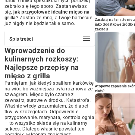
nauki (i kilku spektakularnych porażek)
zebrało się tego sporo. Zastanawiasz
się,
jak przygotować idealne mięso na
grilla
? Zostań ze mną, a twoje barbecue
Zarabiaj na tym, że ni
już nigdy nie będzie takie samo.
jako dodatkowe źródło 
zakładu
Spis treści
Wprowadzenie do
Wprowadzenie do kulinarnych rozkoszy:
Najlepsze przepisy na mięso z grilla
kulinarnych rozkoszy:
Podstawy perfekcyjnego grillowania
Najlepsze przepisy na
mięsa: Od wyboru do podania
mięso z grilla
Jak wybrać idealne mięso na grilla?
Pamiętam, jak kiedyś spaliłem karkówkę
Sztuka marynowania: Sekrety smaku i
Atopowe zapalenie skór
na wiór, bo ważniejsza była rozmowa ze
soczystości
ciało?
szwagrem. Mięso było czarne z
Kontrola temperatury grilla: Klucz do
zewnątrz, surowe w środku. Katastrofa.
sukcesu
Właśnie wtedy zrozumiałem, że diabeł
Kurczak z grilla: Nieskończone
tkwi w szczegółach. Odpowiednie
możliwości smaku
przygotowanie, marynata, kontrola ognia
– to wszystko składa się na kulinarny
Soczysta pierś kurczaka z grilla: Proste i
sukces. Dlatego właśnie powstał ten
szybkie przepisy
poradnik, w którym znajdziesz