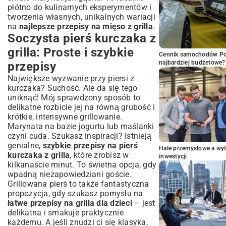
płótno do kulinarnych eksperymentów i
tworzenia własnych, unikalnych wariacji
na
najlepsze przepisy na mięso z grilla
.
Soczysta pierś kurczaka z
grilla: Proste i szybkie
Cennik samochodów Por
najbardziej budżetowe?
przepisy
Największe wyzwanie przy piersi z
kurczaka? Suchość. Ale da się tego
uniknąć! Mój sprawdzony sposób to
delikatne rozbicie jej na równą grubość i
krótkie, intensywne grillowanie.
Marynata na bazie jogurtu lub maślanki
czyni cuda. Szukasz inspiracji? Istnieją
genialne,
szybkie przepisy na pierś
Hale przemysłowe a wyt
kurczaka z grilla
, które zrobisz w
inwestycji
kilkanaście minut. To świetna opcja, gdy
wpadną niezapowiedziani goście.
Grillowana pierś to także fantastyczna
propozycja, gdy szukasz pomysłu na
łatwe przepisy na grilla dla dzieci
– jest
delikatna i smakuje praktycznie
każdemu. A jeśli znudzi ci się klasyka,