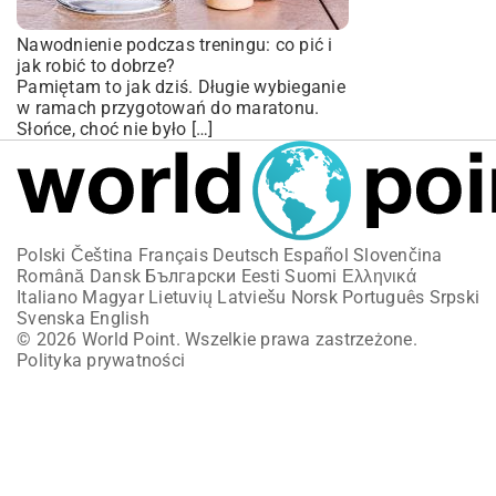
Nawodnienie podczas treningu: co pić i
jak robić to dobrze?
Pamiętam to jak dziś. Długie wybieganie
w ramach przygotowań do maratonu.
Słońce, choć nie było […]
Polski
Čeština
Français
Deutsch
Español
Slovenčina
Română
Dansk
Български
Eesti
Suomi
Ελληνικά
Italiano
Magyar
Lietuvių
Latviešu
Norsk
Português
Srpski
Svenska
English
© 2026 World Point. Wszelkie prawa zastrzeżone.
Polityka prywatności