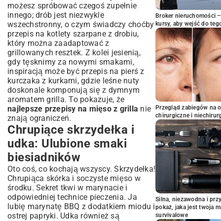
możesz spróbować czegoś zupełnie
innego; drób jest niezwykle
Broker nieruchomości – 
wszechstronny, o czym świadczy choćby
kursy, aby wejść do teg
przepis na kotlety szarpane z drobiu
,
który można zaadaptować z
grillowanych resztek. Z kolei jesienią,
gdy tęsknimy za nowymi smakami,
inspiracją może być
przepis na pierś z
kurczaka z kurkami
, gdzie leśne nuty
doskonale komponują się z dymnym
aromatem grilla. To pokazuje, że
najlepsze przepisy na mięso z grilla
nie
Przegląd zabiegów na 
chirurgiczne i niechirur
znają ograniczeń.
Chrupiące skrzydełka i
udka: Ulubione smaki
biesiadników
Oto coś, co kochają wszyscy. Skrzydełka!
Chrupiąca skórka i soczyste mięso w
środku. Sekret tkwi w marynacie i
odpowiedniej technice pieczenia. Ja
Silna, niezawodna i pr
lubię marynatę BBQ z dodatkiem miodu i
pokaż, jaka jest twoja 
ostrej papryki. Udka również są
survivalowe