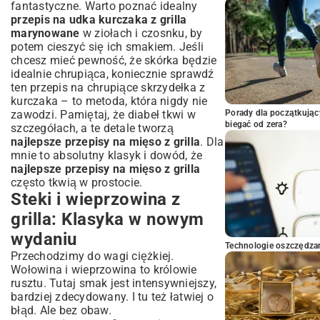
fantastyczne. Warto poznać idealny
przepis na udka kurczaka z grilla
marynowane
w ziołach i czosnku, by
potem cieszyć się ich smakiem. Jeśli
chcesz mieć pewność, że skórka będzie
idealnie chrupiąca, koniecznie sprawdź
ten
przepis na chrupiące skrzydełka z
kurczaka
– to metoda, która nigdy nie
zawodzi. Pamiętaj, że diabeł tkwi w
Porady dla początkując
biegać od zera?
szczegółach, a te detale tworzą
najlepsze przepisy na mięso z grilla
. Dla
mnie to absolutny klasyk i dowód, że
najlepsze przepisy na mięso z grilla
często tkwią w prostocie.
Steki i wieprzowina z
grilla: Klasyka w nowym
wydaniu
Technologie oszczędzan
Przechodzimy do wagi ciężkiej.
Wołowina i wieprzowina to królowie
rusztu. Tutaj smak jest intensywniejszy,
bardziej zdecydowany. I tu też łatwiej o
błąd. Ale bez obaw.