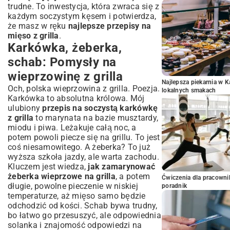
trudne. To inwestycja, która zwraca się z
każdym soczystym kęsem i potwierdza,
że masz w ręku
najlepsze przepisy na
mięso z grilla
.
Karkówka, żeberka,
schab: Pomysły na
wieprzowinę z grilla
Najlepsza piekarnia w 
Och, polska wieprzowina z grilla. Poezja.
lokalnych smakach
Karkówka to absolutna królowa. Mój
ulubiony
przepis na soczystą karkówkę
z grilla
to marynata na bazie musztardy,
miodu i piwa. Leżakuje całą noc, a
potem powoli piecze się na grillu. To jest
coś niesamowitego. A żeberka? To już
wyższa szkoła jazdy, ale warta zachodu.
Kluczem jest wiedza,
jak zamarynować
żeberka wieprzowe na grilla
, a potem
Ćwiczenia dla pracown
długie, powolne pieczenie w niskiej
poradnik
temperaturze, aż mięso samo będzie
odchodzić od kości. Schab bywa trudny,
bo łatwo go przesuszyć, ale odpowiednia
solanka i znajomość odpowiedzi na