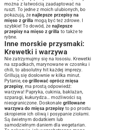
można z łatwością zaadaptować na
ruszt. To jedne z moich ulubionych, bo
pokazują, że
najlepsze przepisy na
mięso z grilla
mogą być też zdrowe. I
szybkie! To dowód, że
najlepsze
przepisy na mięso z grilla
to także te
rybne.
Inne morskie przysmaki:
Krewetki i warzywa
Nie zatrzymujmy się na łososiu. Krewetki
na szpadkach, marynowane w czosnku i
chili, to absolutny hit każdej imprezy.
Grillują się dosłownie w kilka minut.
Pytanie,
co grillować oprócz mięsa
przepisy
, ma prostą odpowiedź:
warzywa! Papryka, cukinia, bakłażan,
szparagi, kukurydza… możliwości są
nieograniczone. Doskonałe
grillowane
warzywa do mięsa przepisy
to po prostu
skropienie ich oliwą i posypanie ziołami.
Są świetnym dodatkiem lub
samodzielnym daniem dla wegetarian.