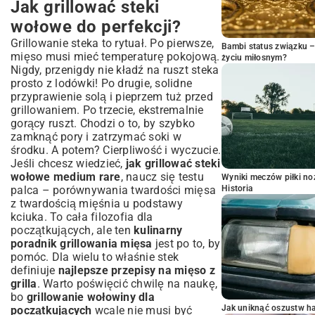
Jak grillować steki
wołowe do perfekcji?
Grillowanie steka to rytuał. Po pierwsze,
Bambi status związku 
mięso musi mieć temperaturę pokojową.
życiu miłosnym?
Nigdy, przenigdy nie kładź na ruszt steka
prosto z lodówki! Po drugie, solidne
przyprawienie solą i pieprzem tuż przed
grillowaniem. Po trzecie, ekstremalnie
gorący ruszt. Chodzi o to, by szybko
zamknąć pory i zatrzymać soki w
środku. A potem? Cierpliwość i wyczucie.
Jeśli chcesz wiedzieć,
jak grillować steki
wołowe medium rare
, naucz się testu
Wyniki meczów piłki noż
palca – porównywania twardości mięsa
Historia
z twardością mięśnia u podstawy
kciuka. To cała filozofia dla
początkujących, ale ten
kulinarny
poradnik grillowania mięsa
jest po to, by
pomóc. Dla wielu to właśnie stek
definiuje
najlepsze przepisy na mięso z
grilla
. Warto poświęcić chwilę na naukę,
bo
grillowanie wołowiny dla
Jak uniknąć oszustw h
początkujących
wcale nie musi być