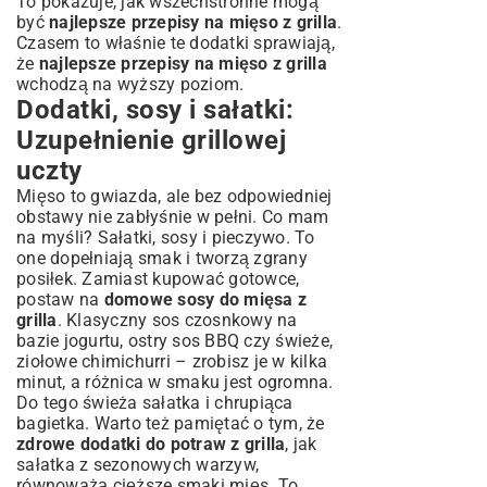
To pokazuje, jak wszechstronne mogą
być
najlepsze przepisy na mięso z grilla
.
Czasem to właśnie te dodatki sprawiają,
że
najlepsze przepisy na mięso z grilla
wchodzą na wyższy poziom.
Dodatki, sosy i sałatki:
Uzupełnienie grillowej
uczty
Mięso to gwiazda, ale bez odpowiedniej
obstawy nie zabłyśnie w pełni. Co mam
na myśli? Sałatki, sosy i pieczywo. To
one dopełniają smak i tworzą zgrany
posiłek. Zamiast kupować gotowce,
postaw na
domowe sosy do mięsa z
grilla
. Klasyczny sos czosnkowy na
bazie jogurtu, ostry sos BBQ czy świeże,
ziołowe chimichurri – zrobisz je w kilka
minut, a różnica w smaku jest ogromna.
Do tego świeża sałatka i chrupiąca
bagietka. Warto też pamiętać o tym, że
zdrowe dodatki do potraw z grilla
, jak
sałatka z sezonowych warzyw,
równoważą cięższe smaki mięs. To