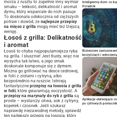
morza z rusztu to zupełnie inny wymiar
Inteligentny dom: co k
smaku – lekkość, delikatność i aromat
Poradnik
dymu, który wspaniale do nich pasuje.
To doskonała odskocznia od cięższych
potraw i dowód, że
najlepsze przepisy
na mięso z grilla
mogą mieć też lżejszą
wersję.
Łosoś z grilla: Delikatność
i aromat
Łosoś to chyba najpopularniejsza ryba
Biznesowe zastosowani
korzyściach i wdrożeni
na grilla. I słusznie! Jest tłusty, więc nie
wysycha tak łatwo, a jego smak
doskonale komponuje się z dymem.
Można go grillować na desce cedrowej,
w folii z ziołami i cytryną, albo
bezpośrednio na ruszcie. Istnieją
fantastyczne
przepisy na łososia z grilla
w folii
, które gwarantują soczystość. A
przepisy na marynaty do ryb z grilla
są
Aplikacje ułatwiające c
proste – wystarczy oliwa, sok z cytryny,
po cyfrowych pomocni
koperek i czosnek. Jeśli szukasz
naprawdę niezawodnej metody, sprawdź
ten
najlepszy przepis na łososia
, który