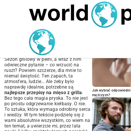
MARIUSZ ŁAMAGA
04.10.2025
SPORT
POPULARNE A
Najlepsze przepisy na
mięso z grilla | Twój
kulinarny poradnik
Sezon grillowy w pełni, a wraz z nim
odwieczne pytanie – co wrzucić na
ruszt? Powiem szczerze, dla mnie to
niemal świętość. Ten zapach, ta
atmosfera, ludzie… Ale żeby było
naprawdę idealnie, potrzebne są
Jak wybrać odpowiedni 
najlepsze przepisy na mięso z grilla
.
mężczyzn?
Bez tego cała magia pryska. To nie jest
po prostu odgrzewanie kiełbasy. O nie.
To sztuka, która wymaga odrobiny serca
i wiedzy. W tym tekście podzielę się z
wami absolutnie wszystkim, co wiem na
ten temat, a uwierzcie mi, przez lata