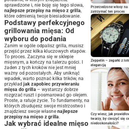
Chrupiące skrzydełka i udka: Ulubione
sprawdzone i, nie boję się tego słowa,
smaki biesiadników
Przerzedzone włosy na 
najlepsze przepisy na mięso z grilla
,
zatrzymać ten proces
Steki i wieprzowina z grilla: Klasyka w
które odmienią twoje biesiadowanie.
nowym wydaniu
Podstawy perfekcyjnego
Jak grillować steki wołowe do perfekcji?
grillowania mięsa: Od
Karkówka, żeberka, schab: Pomysły na
wyboru do podania
wieprzowinę z grilla
Zanim w ogóle odpalisz grilla, musisz
Ryby i owoce morza na ruszcie: Zdrowa
przejść przez kilka kluczowych etapów.
alternatywa
To proces. Zaczyna się w sklepie
Łosoś z grilla: Delikatność i aromat
Zeppelin – zegarki z l
mięsnym, a kończy na talerzu gości. I
elegancją
Inne morskie przysmaki: Krewetki i
żaden z tych kroków nie jest mniej
warzywa
ważny od pozostałych. Aby uniknąć
wpadek, warto poznać kilka trików, na
Dodatki, sosy i sałatki: Uzupełnienie
przykład
jak zapobiec przywieraniu
grillowej uczty
mięsa do grilla
– wystarczy dobrze
Podsumowanie: Ciesz się grillowaniem
rozgrzać ruszt i posmarować go olejem.
przez cały sezon
Proste, a ratuje życie. To fundamenty, na
których zbudujesz swoje mistrzostwo i
znajdziesz swoje własne
najlepsze
Czy wiesz, jak prawidł
przepisy na mięso z grilla
.
twarzy, by cieszyć się 
Jak wybrać idealne mięso
niedoskonałości?