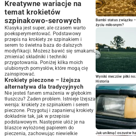
Kreatywne wariacje na
temat krokietów
szpinakowo-serowych
Bambi status związku 
życiu miłosnym?
Klasyka jest super, ale czasem warto
poeksperymentować. Podstawowy
przepis na krokiety ze szpinakiem i
serem to świetna baza do dalszych
modyfikacji. Możesz bawić się smakami,
zmieniać składniki i techniki
przygotowania. Poniżej kilka moich
ulubionych pomysłów, które mogą cię
zainspirować.
Wyniki meczów piłki noż
Krokiety pieczone – lżejsza
Historia
alternatywa dla tradycyjnych
Nie jesteś fanem smażenia w głębokim
tłuszczu? Żaden problem. Istnieje lżejsza
wersja: krokiety ze szpinakiem i serem
pieczone. Przygotuj i zapanieruj krokiety
dokładnie tak, jak w przepisie
podstawowym. Następnie ułóż je na
blaszce wyłożonej papierem do
pieczenia, zachowując niewielkie
Jak uniknąć oszustw h