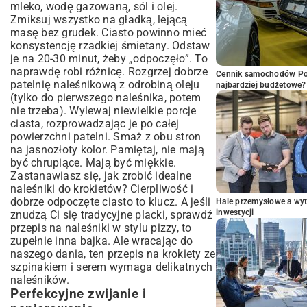
mleko, wodę gazowaną, sól i olej.
Zmiksuj wszystko na gładką, lejącą
masę bez grudek. Ciasto powinno mieć
konsystencję rzadkiej śmietany. Odstaw
je na 20-30 minut, żeby „odpoczęło”. To
naprawdę robi różnicę. Rozgrzej dobrze
Cennik samochodów Por
patelnię naleśnikową z odrobiną oleju
najbardziej budżetowe?
(tylko do pierwszego naleśnika, potem
nie trzeba). Wylewaj niewielkie porcje
ciasta, rozprowadzając je po całej
powierzchni patelni. Smaż z obu stron
na jasnozłoty kolor. Pamiętaj, nie mają
być chrupiące. Mają być miękkie.
Zastanawiasz się, jak zrobić idealne
naleśniki do krokietów? Cierpliwość i
dobrze odpoczęte ciasto to klucz. A jeśli
Hale przemysłowe a wyt
inwestycji
znudzą Ci się tradycyjne placki, sprawdź
przepis na naleśniki w stylu pizzy
, to
zupełnie inna bajka. Ale wracając do
naszego dania, ten przepis na krokiety ze
szpinakiem i serem wymaga delikatnych
naleśników.
Perfekcyjne zwijanie i