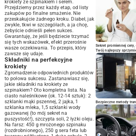
domowych krokietów
krokiety ze szpinakiem i serem.
Przejdziemy przez każdy etap, od listy
zakupów po finalne smażenie. Nie
przeskakujcie żadnego kroku. Diabeł, jak
zwykle, tkwi w szczegółach, a ja chcę,
żebyście odnieśli pełen sukces.
Gwarantuję, że jeśli będziecie trzymać
się tych wskazówek, efekt przerośnie
Sekret promiennej cery,
wasze oczekiwania. To przepis, który
Twój najlepszy sprzymi
zawsze się udaje.
Składniki na perfekcyjne
krokiety
Zgromadzenie odpowiednich produktów
to połowa sukcesu. Zastanawiasz się,
jakie składniki na krokiety ze
szpinakiem? Oto kompletna lista. Na
ciasto naleśnikowe (ok. 12-14 sztuk): 2
szklanki mąki pszennej, 2 jajka, 1
Bezpieczne metody trans
szklanka mleka, 1,5 szklanki wody
gazowanej (to mój sekret na
puszystość!), szczypta soli, 2 łyżki oleju.
Na farsz: 450 g mrożonego szpinaku
(rozdrobnionego), 250 g sera feta lub