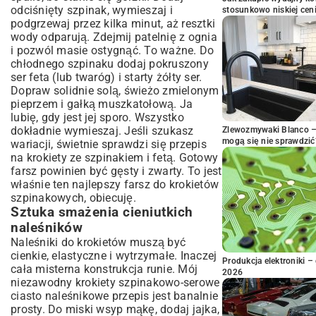
odciśnięty szpinak, wymieszaj i
stosunkowo niskiej cen
podgrzewaj przez kilka minut, aż resztki
wody odparują. Zdejmij patelnię z ognia
i pozwól masie ostygnąć. To ważne. Do
chłodnego szpinaku dodaj pokruszony
ser feta (lub twaróg) i starty żółty ser.
Dopraw solidnie solą, świeżo zmielonym
pieprzem i gałką muszkatołową. Ja
lubię, gdy jest jej sporo. Wszystko
dokładnie wymieszaj. Jeśli szukasz
Zlewozmywaki Blanco – 
mogą się nie sprawdzić
wariacji, świetnie sprawdzi się przepis
na krokiety ze szpinakiem i fetą. Gotowy
farsz powinien być gęsty i zwarty. To jest
właśnie ten najlepszy farsz do krokietów
szpinakowych, obiecuję.
Sztuka smażenia cieniutkich
naleśników
Naleśniki do krokietów muszą być
cienkie, elastyczne i wytrzymałe. Inaczej
Produkcja elektroniki – 
cała misterna konstrukcja runie. Mój
2026
niezawodny krokiety szpinakowo-serowe
ciasto naleśnikowe przepis jest banalnie
prosty. Do miski wsyp mąkę, dodaj jajka,