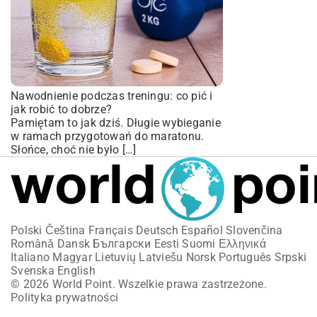
Nawodnienie podczas treningu: co pić i
jak robić to dobrze?
Pamiętam to jak dziś. Długie wybieganie
w ramach przygotowań do maratonu.
Słońce, choć nie było […]
Polski
Čeština
Français
Deutsch
Español
Slovenčina
Română
Dansk
Български
Eesti
Suomi
Ελληνικά
Italiano
Magyar
Lietuvių
Latviešu
Norsk
Português
Srpski
Svenska
English
© 2026 World Point. Wszelkie prawa zastrzeżone.
Polityka prywatności