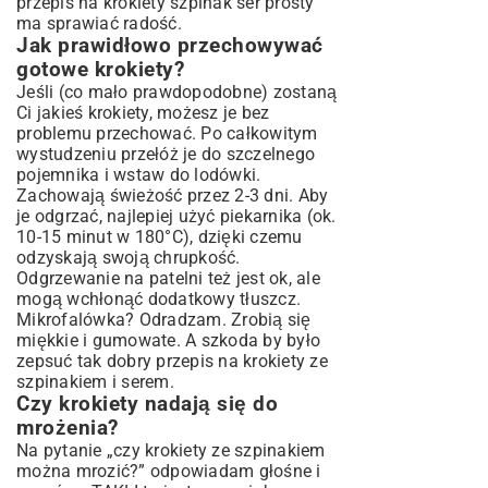
przepis na krokiety szpinak ser prosty
ma sprawiać radość.
Jak prawidłowo przechowywać
gotowe krokiety?
Jeśli (co mało prawdopodobne) zostaną
Ci jakieś krokiety, możesz je bez
problemu przechować. Po całkowitym
wystudzeniu przełóż je do szczelnego
pojemnika i wstaw do lodówki.
Zachowają świeżość przez 2-3 dni. Aby
je odgrzać, najlepiej użyć piekarnika (ok.
10-15 minut w 180°C), dzięki czemu
odzyskają swoją chrupkość.
Odgrzewanie na patelni też jest ok, ale
mogą wchłonąć dodatkowy tłuszcz.
Mikrofalówka? Odradzam. Zrobią się
miękkie i gumowate. A szkoda by było
zepsuć tak dobry przepis na krokiety ze
szpinakiem i serem.
Czy krokiety nadają się do
mrożenia?
Na pytanie „czy krokiety ze szpinakiem
można mrozić?” odpowiadam głośne i