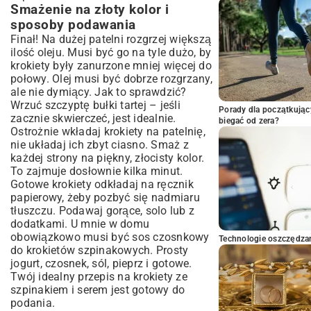
Smażenie na złoty kolor i
sposoby podawania
Finał! Na dużej patelni rozgrzej większą
ilość oleju. Musi być go na tyle dużo, by
krokiety były zanurzone mniej więcej do
połowy. Olej musi być dobrze rozgrzany,
ale nie dymiący. Jak to sprawdzić?
Wrzuć szczyptę bułki tartej – jeśli
Porady dla początkując
zacznie skwierczeć, jest idealnie.
biegać od zera?
Ostrożnie wkładaj krokiety na patelnię,
nie układaj ich zbyt ciasno. Smaż z
każdej strony na piękny, złocisty kolor.
To zajmuje dosłownie kilka minut.
Gotowe krokiety odkładaj na ręcznik
papierowy, żeby pozbyć się nadmiaru
tłuszczu. Podawaj gorące, solo lub z
dodatkami. U mnie w domu
obowiązkowo musi być sos czosnkowy
Technologie oszczędzan
do krokietów szpinakowych. Prosty
jogurt, czosnek, sól, pieprz i gotowe.
Twój idealny przepis na krokiety ze
szpinakiem i serem jest gotowy do
podania.