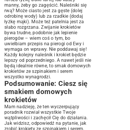
manny, żeby go zagęścić. Naleśniki się
rwą? Może ciasto jest za gęste (dolej
odrobinę wody) lub za rzadkie (dodaj
łyżkę mąki). Może też patelnia jest za
słabo rozgrzana. Zwijanie krokietów
bywa trudne, podobnie jak lepienie
pierogów – wiem coś o tym, bo
uwielbiam
przepis na pierogi od Ewy
i
wymaga on wprawy. Nie poddawaj się!
Każdy kolejny naleśnik i krokiet będzie
lepszy od poprzedniego. A nawet jeśli nie
będą idealnie równe, to smak domowych
krokietów ze szpinakiem i serem
wszystko wynagrodzi.
Podsumowanie: Ciesz się
smakiem domowych
krokietów
Mam nadzieję, że ten wyczerpujący
poradnik rozwiał wszystkie Twoje
wątpliwości i zachęcił Cię do działania.
Jak widzisz, odpowiedź na pytanie, jak
zrobić krokiety ze szpinakiem i serem,