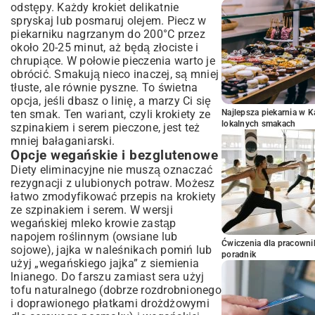
odstępy. Każdy krokiet delikatnie
spryskaj lub posmaruj olejem. Piecz w
piekarniku nagrzanym do 200°C przez
około 20-25 minut, aż będą złociste i
chrupiące. W połowie pieczenia warto je
obrócić. Smakują nieco inaczej, są mniej
tłuste, ale równie pyszne. To świetna
opcja, jeśli dbasz o linię, a marzy Ci się
ten smak. Ten wariant, czyli krokiety ze
Najlepsza piekarnia w 
lokalnych smakach
szpinakiem i serem pieczone, jest też
mniej bałaganiarski.
Opcje wegańskie i bezglutenowe
Diety eliminacyjne nie muszą oznaczać
rezygnacji z ulubionych potraw. Możesz
łatwo zmodyfikować przepis na krokiety
ze szpinakiem i serem. W wersji
wegańskiej mleko krowie zastąp
napojem roślinnym (owsiane lub
Ćwiczenia dla pracown
sojowe), jajka w naleśnikach pomiń lub
poradnik
użyj „wegańskiego jajka” z siemienia
lnianego. Do farszu zamiast sera użyj
tofu naturalnego (dobrze rozdrobnionego
i doprawionego płatkami drożdżowymi