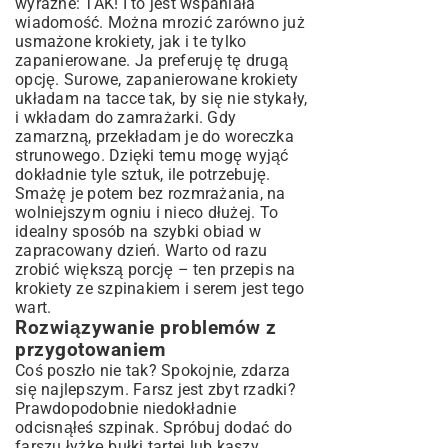
wyraźne: TAK! I to jest wspaniała
wiadomość. Można mrozić zarówno już
usmażone krokiety, jak i te tylko
zapanierowane. Ja preferuję tę drugą
opcję. Surowe, zapanierowane krokiety
układam na tacce tak, by się nie stykały,
i wkładam do zamrażarki. Gdy
zamarzną, przekładam je do woreczka
strunowego. Dzięki temu mogę wyjąć
dokładnie tyle sztuk, ile potrzebuję.
Smażę je potem bez rozmrażania, na
wolniejszym ogniu i nieco dłużej. To
idealny sposób na szybki obiad w
zapracowany dzień. Warto od razu
zrobić większą porcję – ten przepis na
krokiety ze szpinakiem i serem jest tego
wart.
Rozwiązywanie problemów z
przygotowaniem
Coś poszło nie tak? Spokojnie, zdarza
się najlepszym. Farsz jest zbyt rzadki?
Prawdopodobnie niedokładnie
odcisnąłeś szpinak. Spróbuj dodać do
farszu łyżkę bułki tartej lub kaszy