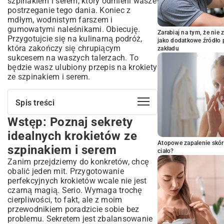
szpinakiem i serem, który odmieni wasze
postrzeganie tego dania. Koniec z
mdłym, wodnistym farszem i
gumowatymi naleśnikami. Obiecuję.
Zarabiaj na tym, że ni
Przygotujcie się na kulinarną podróż,
jako dodatkowe źródło 
która zakończy się chrupiącym
zakładu
sukcesem na waszych talerzach. To
będzie wasz ulubiony przepis na krokiety
ze szpinakiem i serem.
Spis treści
Wstęp: Poznaj sekrety
Wstęp: Poznaj sekrety idealnych
krokietów ze szpinakiem i serem
idealnych krokietów ze
Krokiety ze szpinakiem i serem –
Atopowe zapalenie skór
szpinakiem i serem
Klasyczny przepis krok po kroku
ciało?
Zanim przejdziemy do konkretów, chcę
Składniki na perfekcyjne krokiety
obalić jeden mit. Przygotowanie
Jak przygotować aromatyczny farsz
perfekcyjnych krokietów wcale nie jest
szpinakowo-serowy?
czarną magią. Serio. Wymaga trochę
Sztuka smażenia cieniutkich naleśników
cierpliwości, to fakt, ale z moim
Perfekcyjne zwijanie i panierowanie
przewodnikiem poradzicie sobie bez
Smażenie na złoty kolor i sposoby
problemu. Sekretem jest zbalansowanie