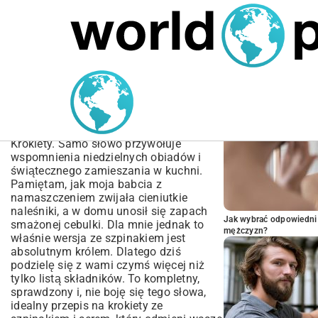
MARIUSZ ŁAMAGA
05.10.2025
SPORT
POPULARNE A
Przepis na krokiety ze
szpinakiem i serem –
Domowy, Prosty i Pyszny
Krokiety. Samo słowo przywołuje
wspomnienia niedzielnych obiadów i
świątecznego zamieszania w kuchni.
Pamiętam, jak moja babcia z
namaszczeniem zwijała cieniutkie
naleśniki, a w domu unosił się zapach
Jak wybrać odpowiedni 
smażonej cebulki. Dla mnie jednak to
mężczyzn?
właśnie wersja ze szpinakiem jest
absolutnym królem. Dlatego dziś
podzielę się z wami czymś więcej niż
tylko listą składników. To kompletny,
sprawdzony i, nie boję się tego słowa,
idealny przepis na krokiety ze