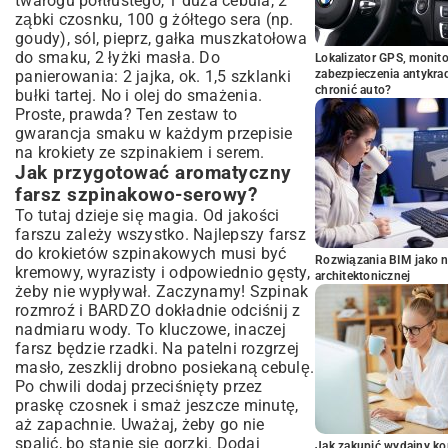
twarogu półtłustego, 1 duża cebula, 2
ząbki czosnku, 100 g żółtego sera (np.
goudy), sól, pieprz, gałka muszkatołowa
do smaku, 2 łyżki masła. Do
Lokalizator GPS, monito
panierowania: 2 jajka, ok. 1,5 szklanki
zabezpieczenia antykra
chronić auto?
bułki tartej. No i olej do smażenia.
Proste, prawda? Ten zestaw to
gwarancja smaku w każdym przepisie
na krokiety ze szpinakiem i serem.
Jak przygotować aromatyczny
farsz szpinakowo-serowy?
To tutaj dzieje się magia. Od jakości
farszu zależy wszystko. Najlepszy farsz
do krokietów szpinakowych musi być
Rozwiązania BIM jako n
kremowy, wyrazisty i odpowiednio gęsty,
architektonicznej
żeby nie wypływał. Zaczynamy! Szpinak
rozmroź i BARDZO dokładnie odciśnij z
nadmiaru wody. To kluczowe, inaczej
farsz będzie rzadki. Na patelni rozgrzej
masło, zeszklij drobno posiekaną cebulę.
Po chwili dodaj przeciśnięty przez
praskę czosnek i smaż jeszcze minutę,
aż zapachnie. Uważaj, żeby go nie
spalić, bo stanie się gorzki. Dodaj
Jak zakupić wydajny ko