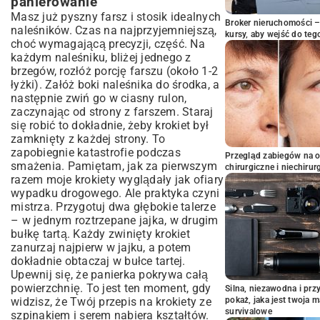
panierowanie
Masz już pyszny farsz i stosik idealnych
Broker nieruchomości – 
naleśników. Czas na najprzyjemniejszą,
kursy, aby wejść do teg
choć wymagającą precyzji, część. Na
każdym naleśniku, bliżej jednego z
brzegów, rozłóż porcję farszu (około 1-2
łyżki). Załóż boki naleśnika do środka, a
następnie zwiń go w ciasny rulon,
zaczynając od strony z farszem. Staraj
się robić to dokładnie, żeby krokiet był
zamknięty z każdej strony. To
zapobiegnie katastrofie podczas
Przegląd zabiegów na 
smażenia. Pamiętam, jak za pierwszym
chirurgiczne i niechirur
razem moje krokiety wyglądały jak ofiary
wypadku drogowego. Ale praktyka czyni
mistrza. Przygotuj dwa głębokie talerze
– w jednym roztrzepane jajka, w drugim
bułkę tartą. Każdy zwinięty krokiet
zanurzaj najpierw w jajku, a potem
dokładnie obtaczaj w bułce tartej.
Upewnij się, że panierka pokrywa całą
powierzchnię. To jest ten moment, gdy
Silna, niezawodna i pr
widzisz, że Twój przepis na krokiety ze
pokaż, jaka jest twoja 
survivalowe
szpinakiem i serem nabiera kształtów.