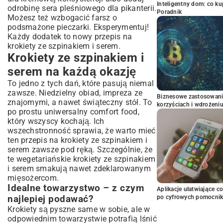
Inteligentny dom: co k
odrobinę sera pleśniowego dla pikanterii.
Poradnik
Możesz też wzbogacić farsz o
podsmażone pieczarki. Eksperymentuj!
Każdy dodatek to nowy przepis na
krokiety ze szpinakiem i serem.
Krokiety ze szpinakiem i
serem na każdą okazję
To jedno z tych dań, które pasują niemal
zawsze. Niedzielny obiad, impreza ze
Biznesowe zastosowani
znajomymi, a nawet świąteczny stół. To
korzyściach i wdrożeni
po prostu uniwersalny comfort food,
który wszyscy kochają. Ich
wszechstronność sprawia, że warto mieć
ten przepis na krokiety ze szpinakiem i
serem zawsze pod ręką. Szczególnie, że
te wegetariańskie krokiety ze szpinakiem
i serem smakują nawet zdeklarowanym
mięsożercom.
Idealne towarzystwo – z czym
Aplikacje ułatwiające c
najlepiej podawać?
po cyfrowych pomocni
Krokiety są pyszne same w sobie, ale w
odpowiednim towarzystwie potrafią lśnić