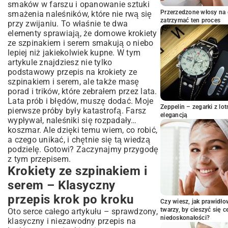
podawania
smaków w farszu i opanowanie sztuki
Przerzedzone włosy na 
smażenia naleśników, które nie rwą się
Kreatywne wariacje na temat krokietów
zatrzymać ten proces
przy zwijaniu. To właśnie te dwa
szpinakowo-serowych
elementy sprawiają, że domowe krokiety
Krokiety pieczone – lżejsza alternatywa dla
ze szpinakiem i serem smakują o niebo
tradycyjnych
lepiej niż jakiekolwiek kupne. W tym
Opcje wegańskie i bezglutenowe
artykule znajdziesz nie tylko
Dodatki i przyprawy, które podkreślą smak
podstawowy przepis na krokiety ze
Krokiety ze szpinakiem i serem na każdą
szpinakiem i serem, ale także masę
okazję
porad i trików, które zebrałem przez lata.
Lata prób i błędów, muszę dodać. Moje
Idealne towarzystwo – z czym najlepiej
Zeppelin – zegarki z l
pierwsze próby były katastrofą. Farsz
podawać?
elegancją
wypływał, naleśniki się rozpadały…
Krokiety jako danie główne czy
koszmar. Ale dzięki temu wiem, co robić,
przystawka?
a czego unikać, i chętnie się tą wiedzą
Praktyczne porady i najczęściej
podzielę. Gotowi? Zaczynajmy przygodę
zadawane pytania
z tym przepisem.
Jak prawidłowo przechowywać gotowe
Krokiety ze szpinakiem i
krokiety?
serem – Klasyczny
Czy krokiety nadają się do mrożenia?
przepis krok po kroku
Rozwiązywanie problemów z
Czy wiesz, jak prawidł
przygotowaniem
twarzy, by cieszyć się 
Oto serce całego artykułu – sprawdzony,
Podsumowanie: Ciesz się smakiem
niedoskonałości?
klasyczny i niezawodny przepis na