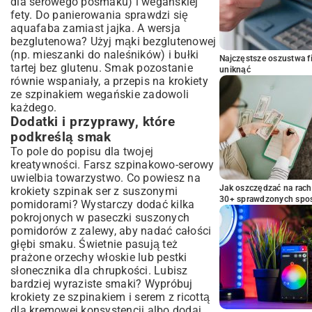
dla serowego posmaku) i wegańskiej
fety. Do panierowania sprawdzi się
aquafaba zamiast jajka. A wersja
bezglutenowa? Użyj mąki bezglutenowej
(np. mieszanki do naleśników) i bułki
Najczęstsze oszustwa f
tartej bez glutenu. Smak pozostanie
uniknąć
równie wspaniały, a przepis na krokiety
ze szpinakiem wegańskie zadowoli
każdego.
Dodatki i przyprawy, które
podkreślą smak
To pole do popisu dla twojej
kreatywności. Farsz szpinakowo-serowy
uwielbia towarzystwo. Co powiesz na
Jak oszczędzać na rac
krokiety szpinak ser z suszonymi
30+ sprawdzonych sp
pomidorami? Wystarczy dodać kilka
pokrojonych w paseczki suszonych
pomidorów z zalewy, aby nadać całości
głębi smaku. Świetnie pasują też
prażone orzechy włoskie lub pestki
słonecznika dla chrupkości. Lubisz
bardziej wyraziste smaki? Wypróbuj
krokiety ze szpinakiem i serem z ricottą
dla kremowej konsystencji albo dodaj