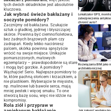
tych dwóch składników jest absolutnie
kluczowa.
Jak wybrać świeże bakłażany i
Lokalizator GPS, monito
zabezpieczenia antykra
soczyste pomidory?
chronić auto?
Zacznijmy od bakłażana. Szukajcie
sztuk o gładkiej, jędrnej i błyszczącej
skórce. Powinna być ciemnofioletowa,
bez żadnych brązowych plam czy
zadrapań. Kiedy lekko naciśniesz
palcem, skórka powinna sprężyście
wrócić na swoje miejsce. Unikajcie
pomarszczonych, matowych
egzemplarzy – prawdopodobnie są stare
Rozwiązania BIM jako n
i mogą być gorzkie. A pomidory?
architektonicznej
Wąchajcie! Serio. Najlepsze pomidory to
te, które pachną słońcem i krzaczkiem, a
nie plastikiem. Wybierajcie te mięsiste,
np. malinowe lub bawole serca, mają
mniej pestek i więcej smaku. To one
stworzą bazę sosu, więc nie idźcie na
kompromisy.
Rola ziół i przypraw w
zapiekanym bakłażanie
Jak zakupić wydajny ko