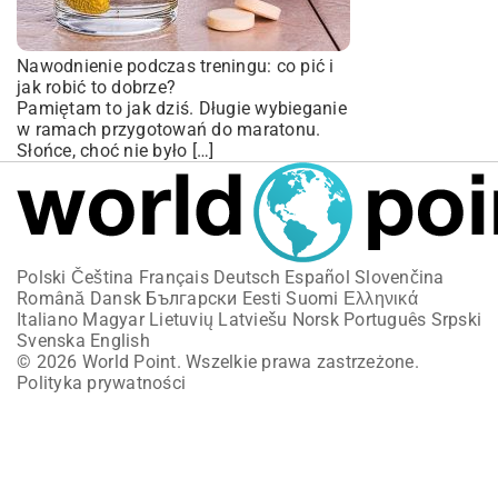
Nawodnienie podczas treningu: co pić i
jak robić to dobrze?
Pamiętam to jak dziś. Długie wybieganie
w ramach przygotowań do maratonu.
Słońce, choć nie było […]
Polski
Čeština
Français
Deutsch
Español
Slovenčina
Română
Dansk
Български
Eesti
Suomi
Ελληνικά
Italiano
Magyar
Lietuvių
Latviešu
Norsk
Português
Srpski
Svenska
English
© 2026 World Point. Wszelkie prawa zastrzeżone.
Polityka prywatności