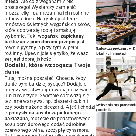
mięsa
. Ale co z weganami? Nic
prostszego! Wystarczy zamienić
mozzarellę i parmezan na ich roślinne
odpowiedniki. Na rynku jest teraz
mnóstwo świetnych wegańskich serów,
które dobrze się topią i smakują
wybornie. Taki
wegański zapiekany
bakłażan z pomidorami przepis
jest
równie pyszny, a przy tym w pełni
Najlepsza piekarnia w 
roślinny. Upewnijcie się tylko, że wasz
lokalnych smakach
ser jest dobrej jakości.
Dodatki, które wzbogacą Twoje
danie
Tutaj można poszaleć. Chcecie, żeby
danie było bardziej sycące? Dodajcie
między warstwy ugotowaną soczewicę
lub ciecierzycę. Świetnie sprawdzą się
też inne warzywa, np. plasterki cukinii
Ćwiczenia dla pracown
czy podsmażone pieczarki. A jeśli chodzi
poradnik
o
pomysły na sos do zapiekanego
bakłażana
, możecie do podstawowego
sosu pomidorowego dodać odrobinę
czerwonego wina, szczyptę cynamonu
(tak, cynamonu!) albo kilka posiekanych