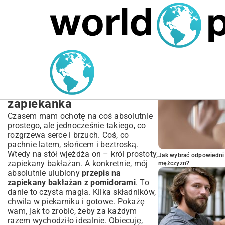
MARIUSZ ŁAMAGA
05.10.2025
SPORT
POPULARNE A
Przepis na zapiekany
bakłażan z pomidorami –
prosta i pyszna
zapiekanka
Czasem mam ochotę na coś absolutnie
prostego, ale jednocześnie takiego, co
rozgrzewa serce i brzuch. Coś, co
pachnie latem, słońcem i beztroską.
Wtedy na stół wjeżdża on – król prostoty,
Jak wybrać odpowiedni 
zapiekany bakłażan. A konkretnie, mój
mężczyzn?
absolutnie ulubiony
przepis na
zapiekany bakłażan z pomidorami
. To
danie to czysta magia. Kilka składników,
chwila w piekarniku i gotowe. Pokażę
wam, jak to zrobić, żeby za każdym
razem wychodziło idealnie. Obiecuję,