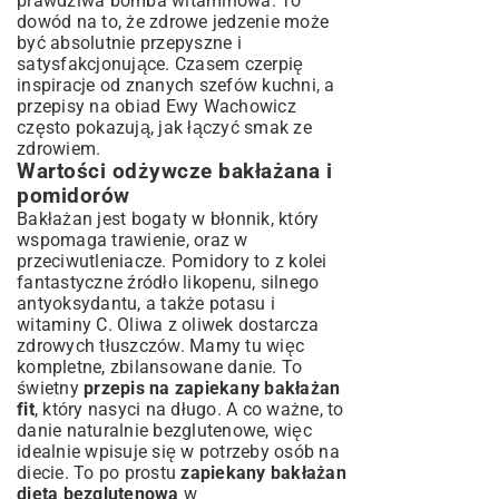
prawdziwa bomba witaminowa. To
dowód na to, że zdrowe jedzenie może
być absolutnie przepyszne i
satysfakcjonujące. Czasem czerpię
inspiracje od znanych szefów kuchni, a
przepisy na obiad Ewy Wachowicz
często pokazują, jak łączyć smak ze
zdrowiem.
Wartości odżywcze bakłażana i
pomidorów
Bakłażan jest bogaty w błonnik, który
wspomaga trawienie, oraz w
przeciwutleniacze. Pomidory to z kolei
fantastyczne źródło likopenu, silnego
antyoksydantu, a także potasu i
witaminy C. Oliwa z oliwek dostarcza
zdrowych tłuszczów. Mamy tu więc
kompletne, zbilansowane danie. To
świetny
przepis na zapiekany bakłażan
fit
, który nasyci na długo. A co ważne, to
danie naturalnie bezglutenowe, więc
idealnie wpisuje się w potrzeby osób na
diecie. To po prostu
zapiekany bakłażan
dieta bezglutenowa
w