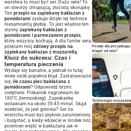
warstwa to musi być ser. Dużo sera! To
on stworzy chrupiącą, złocistą skorupkę.
Ten
przepis na zapiekany bakłażan z
pomidorami
zyskuje dzięki tej technice
niesamowitą głębię. To jest właśnie ten
słynny
zapiekany bakłażan z
pomidorami i parmezanem przepis
,
który wszyscy kochają. A dla fanów sera,
polecam mój
zdrowy przepis na
Porady dla początkując
biegać od zera?
zapiekany bakłażan z mozzarellą
.
Klucz do sukcesu: Czas i
temperatura pieczenia
Wydaje się banalne, a jednak to tutaj
wiele osób popełnia błąd. Zastanawiacie
się,
ile czasu piec bakłażana z
pomidorami
? Odpowiedź brzmi:
cierpliwie. Piekarnik nagrzewam do
180°C (termoobieg). Zapiekankę
Technologie oszczędzan
wstawiam na około 35-45 minut. Skąd
wiedzieć, że jest gotowa? Ser na
wierzchu musi być pięknie zarumieniony
i bulgotać, a kiedy wbijecie w środek nóż,
powinien wejść w bakłażana jak w