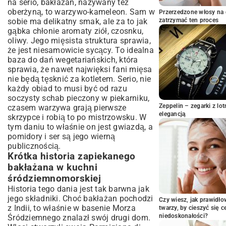
na serio, bakłażan, nazywany też
kompozycja
oberżyną, to warzywo-kameleon. Sam w
Przerzedzone włosy na 
Klucz do sukcesu: Czas i temperatura
sobie ma delikatny smak, ale za to jak
zatrzymać ten proces
pieczenia
gąbka chłonie aromaty ziół, czosnku,
Wariacje na temat zapiekanego
oliwy. Jego mięsista struktura sprawia,
bakłażana: Odkryj nowe smaki
że jest niesamowicie sycący. To idealna
baza do dań wegetariańskich, która
Zapiekany bakłażan w wersji
sprawia, że nawet najwięksi fani mięsa
wegetariańskiej i wegańskiej
nie będą tęsknić za kotletem. Serio, nie
Dodatki, które wzbogacą Twoje danie
każdy obiad to musi być od razu
Szybki zapiekany bakłażan: Opcje dla
soczysty schab pieczony w piekarniku
,
zabieganych
Zeppelin – zegarki z l
czasem warzywa grają pierwsze
Z czym podawać zapiekany bakłażan?
elegancją
skrzypce i robią to po mistrzowsku. W
Pomysły na serwowanie
tym daniu to właśnie on jest gwiazdą, a
pomidory i ser są jego wierną
Idealne wino i napoje do zapiekanego
bakłażana
publicznością.
Krótka historia zapiekanego
Sałatki i dodatki komponujące się z daniem
bakłażana w kuchni
Zapiekany bakłażan a zdrowie: Korzyści
śródziemnomorskiej
z warzyw na talerzu
Historia tego dania jest tak barwna jak
Wartości odżywcze bakłażana i pomidorów
jego składniki. Choć bakłażan pochodzi
Czy wiesz, jak prawidł
Lekki obiad czy sycąca kolacja? Dopasuj
z Indii, to właśnie w basenie Morza
twarzy, by cieszyć się 
do swoich potrzeb
niedoskonałości?
Śródziemnego znalazł swój drugi dom.
Często zadawane pytania o zapiekany