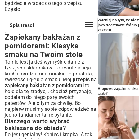
będziecie wracać do tego przepisu.
Często.
Zarabiaj na tym, że ni
Spis treści
jako dodatkowe źródło 
zakładu
Zapiekany bakłażan z
Zapiekany bakłażan z pomidorami:
Klasyka smaku na Twoim stole
pomidorami: Klasyka
Dlaczego warto wybrać bakłażana do
smaku na Twoim stole
obiadu?
To nie jest jakieś wymyślne danie z
Krótka historia zapiekanego bakłażana w
kuchni śródziemnomorskiej
tysiącem składników. To kwintesencja
kuchni śródziemnomorskiej – prostota,
Niezbędne składniki na perfekcyjny
świeżość i głębia smaku. Mój
przepis na
zapiekany bakłażan
zapiekany bakłażan z pomidorami
to
Jak wybrać świeże bakłażany i soczyste
Atopowe zapalenie skór
hołd dla tej tradycji, chociaż przyznaję,
pomidory?
ciało?
dodałam do niego parę swoich
Rola ziół i przypraw w zapiekanym
patentów. Ale o tym za chwilę. Bo
bakłażanie
najpierw musimy sobie odpowiedzieć na
Krok po kroku: Jak przygotować
jedno fundamentalne pytanie.
wyśmienity zapiekany bakłażan
Dlaczego warto wybrać
Przygotowanie bakłażana: Solenie – czy to
bakłażana do obiadu?
konieczne?
Bo jest genialny! Koniec i kropka. A tak
Sekret warstwowania smaków: Idealna