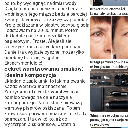
po to, by wyciągnąć nadmiar wody.
Dzięki temu po upieczeniu nie będzie
Broker nieruchomości – 
wodnisty, a jego miąższ będzie bardziej
kursy, aby wejść do teg
zwarty i kremowy. Ja zazwyczaj to robię.
Kroję bakłażana w plastry, posypuję solą
i odstawiam na 20-30 minut. Potem
dokładnie osuszam ręcznikiem
papierowym. Proste. Ale jeśli się
spieszysz, możesz ten krok pominąć.
Danie i tak wyjdzie pyszne, może tylko
odrobinę bardziej wilgotne.
Eksperymentujcie!
Przegląd zabiegów na 
chirurgiczne i niechirur
Sekret warstwowania smaków:
Idealna kompozycja
Układanie zapiekanki to jak malowanie.
Każda warstwa ma znaczenie.
Zaczynam od cienkiej warstwy sosu
pomidorowego na dnie naczynia
żaroodpornego. Na to kładę pierwszą
warstwę plastrów bakłażana. Potem
znowu sos, porwana mozzarella i starty
Silna, niezawodna i pr
parmezan. I tak w kółko, aż do
pokaż, jaka jest twoja 
wyczerpania składników. Ostatnia
survivalowe