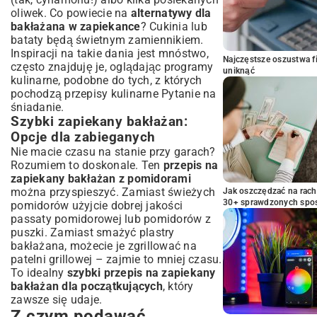
oliwek. Co powiecie na
alternatywy dla
bakłażana w zapiekance
? Cukinia lub
bataty będą świetnym zamiennikiem.
Inspiracji na takie dania jest mnóstwo,
Najczęstsze oszustwa f
często znajduję je, oglądając programy
uniknąć
kulinarne, podobne do tych, z których
pochodzą
przepisy kulinarne Pytanie na
śniadanie
.
Szybki zapiekany bakłażan:
Opcje dla zabieganych
Nie macie czasu na stanie przy garach?
Rozumiem to doskonale. Ten
przepis na
zapiekany bakłażan z pomidorami
można przyspieszyć. Zamiast świeżych
Jak oszczędzać na rac
30+ sprawdzonych sp
pomidorów użyjcie dobrej jakości
passaty pomidorowej lub pomidorów z
puszki. Zamiast smażyć plastry
bakłażana, możecie je zgrillować na
patelni grillowej – zajmie to mniej czasu.
To idealny
szybki przepis na zapiekany
bakłażan dla początkujących
, który
zawsze się udaje.
Z czym podawać