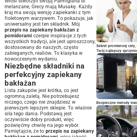
Włosi stworzyli swoją Parmigiana di
bakłażan (FAQ)
melanzane, Grecy mają Musakę. Każdy
Podsumowanie: Zapiekany bakłażan –
kraj ma swoją wersję zapiekanki z tym
danie, które pokochasz
fioletowym warzywem. To pokazuje, jak
uniwersalny jest ten składnik. Mój
przepis na zapiekany bakłażan z
pomidorami
czerpie inspiracje z tych
wszystkich tradycji, ale jest uproszczony,
Sekret promiennej cery,
dostosowany do naszych, często
Twój najlepszy sprzymi
zabieganych, realiów. To klasyka w
nowoczesnym wydaniu.
Niezbędne składniki na
perfekcyjny zapiekany
bakłażan
Lista zakupów jest krótka, co jest
ogromną zaletą. Nie potrzebujesz
niczego, czego nie znajdziesz w
Bezpieczne metody trans
pierwszym lepszym sklepie. To właśnie
siła tego dania. Podstawą jest
oczywiście dobry produkt, więc
poświęćmy chwilę na jego wybór.
Pamiętajcie, że to
przepis na zapiekany
bakłażan z pomidorami
, więc jakość