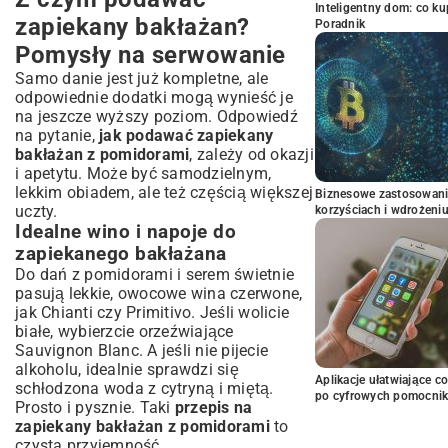
Inteligentny dom: co k
zapiekany bakłażan?
Poradnik
Pomysły na serwowanie
Samo danie jest już kompletne, ale
odpowiednie dodatki mogą wynieść je
na jeszcze wyższy poziom. Odpowiedź
na pytanie,
jak podawać zapiekany
bakłażan z pomidorami
, zależy od okazji
i apetytu. Może być samodzielnym,
lekkim obiadem, ale też częścią większej
Biznesowe zastosowani
uczty.
korzyściach i wdrożeni
Idealne wino i napoje do
zapiekanego bakłażana
Do dań z pomidorami i serem świetnie
pasują lekkie, owocowe wina czerwone,
jak Chianti czy Primitivo. Jeśli wolicie
białe, wybierzcie orzeźwiające
Sauvignon Blanc. A jeśli nie pijecie
alkoholu, idealnie sprawdzi się
Aplikacje ułatwiające c
schłodzona woda z cytryną i miętą.
po cyfrowych pomocni
Prosto i pysznie. Taki
przepis na
zapiekany bakłażan z pomidorami
to
czysta przyjemność.