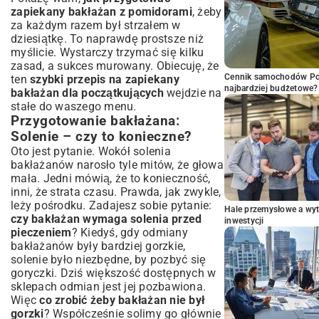
zapiekany bakłażan z pomidorami
, żeby
za każdym razem był strzałem w
dziesiątkę. To naprawdę prostsze niż
myślicie. Wystarczy trzymać się kilku
zasad, a sukces murowany. Obiecuję, że
Cennik samochodów Por
ten
szybki przepis na zapiekany
najbardziej budżetowe?
bakłażan dla początkujących
wejdzie na
stałe do waszego menu.
Przygotowanie bakłażana:
Solenie – czy to konieczne?
Oto jest pytanie. Wokół solenia
bakłażanów narosło tyle mitów, że głowa
mała. Jedni mówią, że to konieczność,
inni, że strata czasu. Prawda, jak zwykle,
leży pośrodku. Zadajesz sobie pytanie:
Hale przemysłowe a wyt
czy bakłażan wymaga solenia przed
inwestycji
pieczeniem
? Kiedyś, gdy odmiany
bakłażanów były bardziej gorzkie,
solenie było niezbędne, by pozbyć się
goryczki. Dziś większość dostępnych w
sklepach odmian jest jej pozbawiona.
Więc
co zrobić żeby bakłażan nie był
gorzki
? Współcześnie solimy go głównie