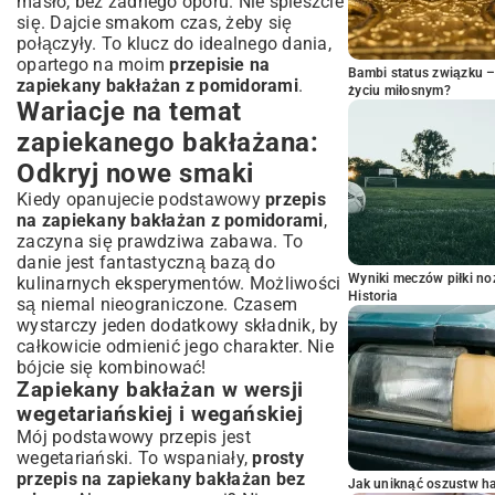
masło, bez żadnego oporu. Nie spieszcie
się. Dajcie smakom czas, żeby się
połączyły. To klucz do idealnego dania,
opartego na moim
przepisie na
Bambi status związku 
zapiekany bakłażan z pomidorami
.
życiu miłosnym?
Wariacje na temat
zapiekanego bakłażana:
Odkryj nowe smaki
Kiedy opanujecie podstawowy
przepis
na zapiekany bakłażan z pomidorami
,
zaczyna się prawdziwa zabawa. To
danie jest fantastyczną bazą do
Wyniki meczów piłki noż
kulinarnych eksperymentów. Możliwości
Historia
są niemal nieograniczone. Czasem
wystarczy jeden dodatkowy składnik, by
całkowicie odmienić jego charakter. Nie
bójcie się kombinować!
Zapiekany bakłażan w wersji
wegetariańskiej i wegańskiej
Mój podstawowy przepis jest
wegetariański. To wspaniały,
prosty
przepis na zapiekany bakłażan bez
Jak uniknąć oszustw h