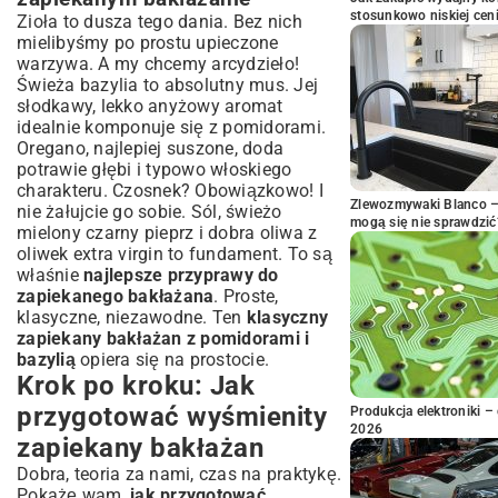
stosunkowo niskiej cen
Zioła to dusza tego dania. Bez nich
mielibyśmy po prostu upieczone
warzywa. A my chcemy arcydzieło!
Świeża bazylia to absolutny mus. Jej
słodkawy, lekko anyżowy aromat
idealnie komponuje się z pomidorami.
Oregano, najlepiej suszone, doda
potrawie głębi i typowo włoskiego
charakteru. Czosnek? Obowiązkowo! I
Zlewozmywaki Blanco – 
nie żałujcie go sobie. Sól, świeżo
mogą się nie sprawdzić
mielony czarny pieprz i dobra oliwa z
oliwek extra virgin to fundament. To są
właśnie
najlepsze przyprawy do
zapiekanego bakłażana
. Proste,
klasyczne, niezawodne. Ten
klasyczny
zapiekany bakłażan z pomidorami i
bazylią
opiera się na prostocie.
Krok po kroku: Jak
przygotować wyśmienity
Produkcja elektroniki – 
2026
zapiekany bakłażan
Dobra, teoria za nami, czas na praktykę.
Pokażę wam,
jak przygotować