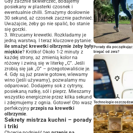
Gdy zacznie skwierczeć, dodajemy
posiekany w plasterki czosnek i
ewentualnie chilli. Smażymy dosłownie
30 sekund, aż czosnek zacznie pachnieć.
Uważajcie, żeby go nie spalić, bo stanie
się gorzki.
3. Wrzucamy krewetki. Rozkładamy je
jedną warstwą. I teraz kluczowe pytanie:
ile smażyć krewetki olbrzymie żeby były
Porady dla początkując
miękkie
? Krótko! Około 1-2 minuty z
biegać od zera?
każdej strony, aż zmienią kolor na
różowy i zwiną się w literkę „C”. Jeśli
zrobią się jak „O” – przegotowaliście je.
4. Gdy są już prawie gotowe, wlewamy
wino (jeśli używamy), pozwalamy mu
odparować. Dodajemy sok z cytryny,
posiekaną natkę, sól i pieprz. Mieszamy
wszystko energicznie przez kilka sekund
i zdejmujemy z ognia. Gotowe! Oto wasz
Technologie oszczędzan
perfekcyjny
przepis na krewetki
olbrzymie
.
Sekrety mistrza kuchni – porady
i triki
Chcecie podnieść ten
przepis na