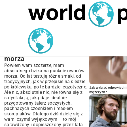
MARIUSZ ŁAMAGA
04.10.2025
SPORT
POPULARNE A
Przepis na krewetki
olbrzymie – idealny i
prosty sposób na owoce
morza
Powiem wam szczerze, mam
absolutnego bzika na punkcie owoców
morza. Od lat testuję różne smaki, od
tradycyjnych, jak w przepisie na
śledzie
po królewsku
, po te bardziej egzotyczne.
Jak wybrać odpowiedni 
Ale nic, absolutnie nic, nie równa się z
mężczyzn?
satysfakcją, jaką daje idealnie
przygotowany talerz soczystych,
pachnących czosnkiem i masłem
skorupiaków. Dlatego dziś dzielę się z
wami czymś wyjątkowym – to mój
sprawdzony i dopieszczony przez lata