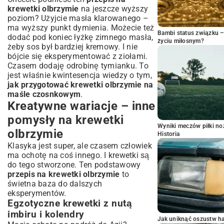
krewetki olbrzymie
na jeszcze wyższy
poziom? Użyjcie masła klarowanego –
ma wyższy punkt dymienia. Możecie też
Bambi status związku 
dodać pod koniec łyżkę zimnego masła,
życiu miłosnym?
żeby sos był bardziej kremowy. I nie
bójcie się eksperymentować z ziołami.
Czasem dodaję odrobinę tymianku. To
jest właśnie kwintesencja wiedzy o tym,
jak przygotować krewetki olbrzymie na
maśle czosnkowym
.
Kreatywne wariacje – inne
pomysły na krewetki
Wyniki meczów piłki noż
olbrzymie
Historia
Klasyka jest super, ale czasem człowiek
ma ochotę na coś innego. I krewetki są
do tego stworzone. Ten podstawowy
przepis na krewetki olbrzymie
to
świetna baza do dalszych
eksperymentów.
Egzotyczne krewetki z nutą
imbiru i kolendry
Jak uniknąć oszustw h