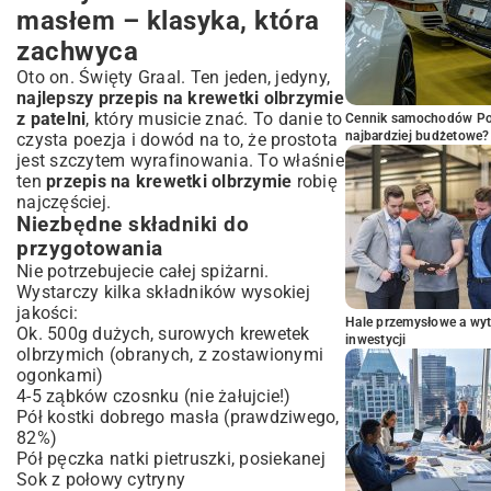
masłem – klasyka, która
zachwyca
Oto on. Święty Graal. Ten jeden, jedyny,
najlepszy przepis na krewetki olbrzymie
z patelni
, który musicie znać. To danie to
Cennik samochodów Por
najbardziej budżetowe?
czysta poezja i dowód na to, że prostota
jest szczytem wyrafinowania. To właśnie
ten
przepis na krewetki olbrzymie
robię
najczęściej.
Niezbędne składniki do
przygotowania
Nie potrzebujecie całej spiżarni.
Wystarczy kilka składników wysokiej
jakości:
Hale przemysłowe a wyt
Ok. 500g dużych, surowych krewetek
inwestycji
olbrzymich (obranych, z zostawionymi
ogonkami)
4-5 ząbków czosnku (nie żałujcie!)
Pół kostki dobrego masła (prawdziwego,
82%)
Pół pęczka natki pietruszki, posiekanej
Sok z połowy cytryny