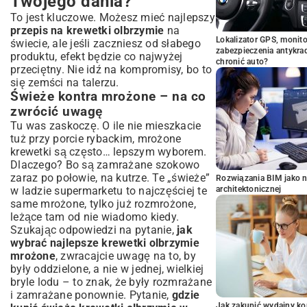
Twojego dania?
To jest kluczowe. Możesz mieć najlepszy
przepis na krewetki olbrzymie
na
Lokalizator GPS, monito
świecie, ale jeśli zaczniesz od słabego
zabezpieczenia antykra
produktu, efekt będzie co najwyżej
chronić auto?
przeciętny. Nie idź na kompromisy, bo to
się zemści na talerzu.
Świeże kontra mrożone – na co
zwrócić uwagę
Tu was zaskoczę. O ile nie mieszkacie
tuż przy porcie rybackim, mrożone
krewetki są często… lepszym wyborem.
Dlaczego? Bo są zamrażane szokowo
zaraz po połowie, na kutrze. Te „świeże”
Rozwiązania BIM jako n
w ladzie supermarketu to najczęściej te
architektonicznej
same mrożone, tylko już rozmrożone,
leżące tam od nie wiadomo kiedy.
Szukając odpowiedzi na pytanie,
jak
wybrać najlepsze krewetki olbrzymie
mrożone
, zwracajcie uwagę na to, by
były oddzielone, a nie w jednej, wielkiej
bryle lodu – to znak, że były rozmrażane
i zamrażane ponownie. Pytanie,
gdzie
Jak zakupić wydajny ko