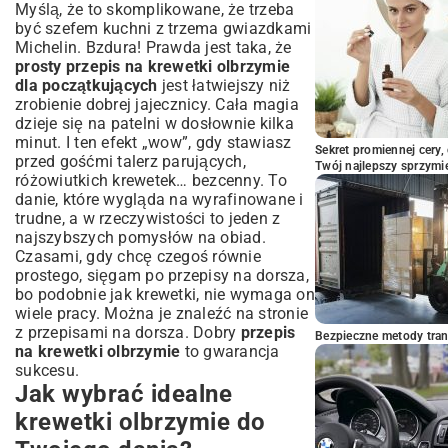
Unikaj najczęstszych błędów – jak
Myślą, że to skomplikowane, że trzeba
gotować krewetki olbrzymie perfekcyjnie
być szefem kuchni z trzema gwiazdkami
Michelin. Bzdura! Prawda jest taka, że
Przejrzałość – wróg krewetek
prosty przepis na krewetki olbrzymie
Właściwe przyprawienie – klucz do
dla początkujących
jest łatwiejszy niż
sukcesu
zrobienie dobrej jajecznicy. Cała magia
Krewetki olbrzymie – uczta dla
dzieje się na patelni w dosłownie kilka
podniebienia na każdą okazję
minut. I ten efekt „wow”, gdy stawiasz
Sekret promiennej cery,
przed gośćmi talerz parujących,
Twój najlepszy sprzymi
różowiutkich krewetek… bezcenny. To
danie, które wygląda na wyrafinowane i
trudne, a w rzeczywistości to jeden z
najszybszych pomysłów na obiad.
Czasami, gdy chcę czegoś równie
prostego, sięgam po przepisy na dorsza,
bo podobnie jak krewetki, nie wymaga on
wiele pracy. Można je znaleźć na stronie
z
przepisami na dorsza
. Dobry
przepis
Bezpieczne metody trans
na krewetki olbrzymie
to gwarancja
sukcesu.
Jak wybrać idealne
krewetki olbrzymie do