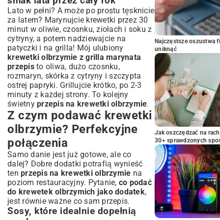
smak lata przez cały rok
Lato w pełni? A może po prostu tęsknicie
za latem? Marynujcie krewetki przez 30
minut w oliwie, czosnku, ziołach i soku z
cytryny, a potem nadziewajcie na
Najczęstsze oszustwa f
patyczki i na grilla! Mój ulubiony
uniknąć
krewetki olbrzymie z grilla marynata
przepis
to oliwa, dużo czosnku,
rozmaryn, skórka z cytryny i szczypta
ostrej papryki. Grillujcie krótko, po 2-3
minuty z każdej strony. To kolejny
świetny
przepis na krewetki olbrzymie
.
Z czym podawać krewetki
olbrzymie? Perfekcyjne
Jak oszczędzać na rac
połączenia
30+ sprawdzonych sp
Samo danie jest już gotowe, ale co
dalej? Dobre dodatki potrafią wynieść
ten
przepis na krewetki olbrzymie
na
poziom restauracyjny. Pytanie,
co podać
do krewetek olbrzymich jako dodatek
,
jest równie ważne co sam przepis.
Sosy, które idealnie dopełnią