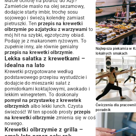
Macie ochotę na podróż do Azji?
Zamieńcie masło na olej sezamowy,
dodajcie starty imbir, trochę sosu
sojowego i świeżą kolendrę zamiast
pietruszki. Ten
przepis na krewetki
olbrzymie po azjatycku z warzywami
to
mój hit na szybki, egzotyczny obiad.
Podaję je z makaronem ryżowym. To
zupełnie inny, ale równie genialny
Najlepsza piekarnia w 
przepis na krewetki olbrzymie
.
lokalnych smakach
Lekka sałatka z krewetkami –
idealna na lato
Krewetki przygotowane według
podstawowego przepisu wystudźcie i
dodajcie do mieszanki sałat z
pomidorkami koktajlowymi, awokado i
lekkim winegretem. To doskonały
pomysł na przystawkę z krewetek
Ćwiczenia dla pracown
olbrzymich
albo lekki lunch. Czysta
poradnik
świeżość! W ten sposób prosty
przepis
na krewetki olbrzymie
zmienia się w coś
nowego.
Krewetki olbrzymie z grilla –