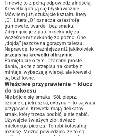
I mówię to z pełną odpowiedzialnością.
Krewetki gotują się błyskawicznie.
Mówiłem już, szukajcie kształtu litery
„C”. Litera „O” oznacza katastrofę –
gumowate, twarde i bez smaku.
Zdejmijcie je z patelni sekundę za
wcześnie niż sekundę za późno. One
„dojdą” jeszcze na gorącym talerzu.
Naprawdę, to ważniejsze niż jakikolwiek
przepis na krewetki olbrzymie
.
Pamiętajcie o tym. Czasami proste
dania, jak te z przepisu na
kostkę z
mintaja
, wybaczają więcej, ale krewetki
są bezlitosne.
Właściwe przyprawienie – klucz
do sukcesu
Nie bójcie się smaku! Sól, pieprz,
czosnek, pietruszka, cytryna – to są wasi
przyjaciele. Krewetki mają delikatny
smak, który trzeba podbić, a nie zabić.
Używajcie świeżych ziół, świeżo
mielonego pieprzu. To robi kolosalną
różnicę. Można powiedzieć, że to są