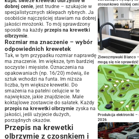
kupić świeże krewetki olbrzymie w
stosunkowo niskiej cen
dobrej cenie
, jest trudne – szukajcie w
specjalistycznych sklepach rybnych. Ja
osobiście najczęściej stawiam na dobrej
jakości mrożonki. To mój sprawdzony
sposób na każdy
przepis na krewetki
olbrzymie
.
Rozmiar ma znaczenie – wybór
odpowiednich krewetek
Tak, w tym przypadku rozmiar naprawdę
Zlewozmywaki Blanco – 
ma znaczenie. Im większe, tym bardziej
mogą się nie sprawdzić
soczyste i mięsiste. Oznaczenia na
opakowaniach (np. 16/20) mówią, ile
sztuk wchodzi na funta. Im niższa
liczba, tym większe krewetki. Do
smażenia na patelni celujcie w te
największe, jakie znajdziecie. Małe
koktajlowe zostawcie do sałatek. Każdy
przepis na krewetki olbrzymie
zyska na
jakości, jeśli użyjecie dużych,
Produkcja elektroniki – 
porządnych okazów.
2026
Przepis na krewetki
olbrzymie z czosnkiem i