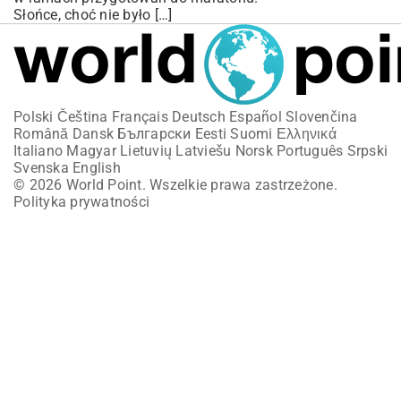
Słońce, choć nie było […]
Polski
Čeština
Français
Deutsch
Español
Slovenčina
Română
Dansk
Български
Eesti
Suomi
Ελληνικά
Italiano
Magyar
Lietuvių
Latviešu
Norsk
Português
Srpski
Svenska
English
© 2026 World Point. Wszelkie prawa zastrzeżone.
Polityka prywatności