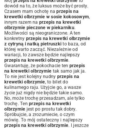
Mój
przepis na krewetki olbrzymie
to
dowód na to, że luksus może być prosty.
Czasem mam ochotę na
przepis na
krewetki olbrzymie w sosie kokosowym
,
innym razem na
przepis na krewetki
olbrzymie pieczone w piekarniku
.
Możliwości są nieograniczone. A ten
konkretny
przepis na krewetki olbrzymie
z cytryną i natką pietruszki
to baza, od
której warto zacząć. Niezależnie od
wariacji, to zawsze będzie najlepszy
przepis na krewetki olbrzymie
.
Gwarantuję, że pokochacie ten
przepis
na krewetki olbrzymie
tak samo jak ja.
To nie jest kolejny nudny
przepis na
krewetki olbrzymie
, to bilet do
kulinarnego raju. Użyjcie go, a wasze
życie już nigdy nie będzie takie samo.
No, może trochę przesadzam, ale tylko
trochę. Ten
przepis na krewetki
olbrzymie
jest po prostu tak dobry.
Spróbujcie, a zrozumiecie, o czym
mówię. To mój ostateczny i najlepszy
przepis na krewetki olbrzymie
. I jeszcze