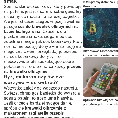
smak
Inteligentny dom: co k
Sos maślano-czosnkowy, który powstaje
Poradnik
na patelni, jest już sam w sobie genialny
i idealny do maczania świeżej bagietki.
Ale jeśli chcecie czegoś więcej, świetnie
pasuje
sos do krewetek olbrzymich na
bazie białego wina
. Czasem, dla
przełamania smaku, sięgam po coś
zupełnie innego, jak sos koperkowy, który
normalnie podaję do ryb – inspirację na
niego znalazłem, przeglądając
przepis
Biznesowe zastosowani
korzyściach i wdrożeni
na sos koperkowy do ryby
. To
nieoczywiste, ale zaskakująco dobre
połączenie. To urozmaica każdy
przepis
na krewetki olbrzymie
.
Ryż, makaron czy świeże
warzywa – co wybrać?
Wszystko zależy od waszego nastroju.
Świeża, chrupiąca bagietka do wytarcia
sosu z patelni to absolutna klasyka.
Aplikacje ułatwiające c
Jeśli chcecie bardziej sycące danie,
po cyfrowych pomocni
spróbujcie
krewetki olbrzymie z
makaronem tagliatelle przepis
–