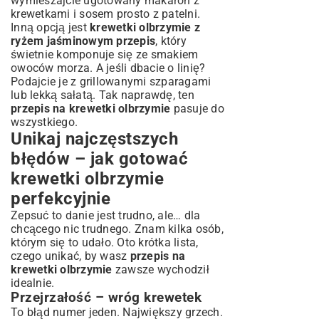
wymieszajcie ugotowany makaron z
krewetkami i sosem prosto z patelni.
Inną opcją jest
krewetki olbrzymie z
ryżem jaśminowym przepis
, który
świetnie komponuje się ze smakiem
owoców morza. A jeśli dbacie o linię?
Podajcie je z grillowanymi szparagami
lub lekką sałatą. Tak naprawdę, ten
przepis na krewetki olbrzymie
pasuje do
wszystkiego.
Unikaj najczęstszych
błędów – jak gotować
krewetki olbrzymie
perfekcyjnie
Zepsuć to danie jest trudno, ale… dla
chcącego nic trudnego. Znam kilka osób,
którym się to udało. Oto krótka lista,
czego unikać, by wasz
przepis na
krewetki olbrzymie
zawsze wychodził
idealnie.
Przejrzałość – wróg krewetek
To błąd numer jeden. Największy grzech.