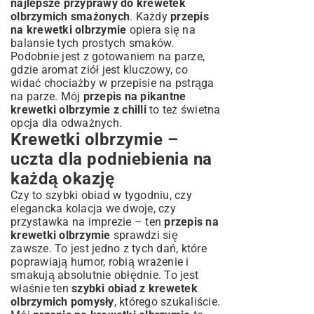
najlepsze przyprawy do krewetek
olbrzymich smażonych
. Każdy
przepis
na krewetki olbrzymie
opiera się na
balansie tych prostych smaków.
Podobnie jest z gotowaniem na parze,
gdzie aromat ziół jest kluczowy, co
widać chociażby w przepisie na
pstrąga
na parze
. Mój
przepis na pikantne
krewetki olbrzymie z chilli
to też świetna
opcja dla odważnych.
Krewetki olbrzymie –
uczta dla podniebienia na
każdą okazję
Czy to szybki obiad w tygodniu, czy
elegancka kolacja we dwoje, czy
przystawka na imprezie – ten
przepis na
krewetki olbrzymie
sprawdzi się
zawsze. To jest jedno z tych dań, które
poprawiają humor, robią wrażenie i
smakują absolutnie obłędnie. To jest
właśnie ten
szybki obiad z krewetek
olbrzymich pomysły
, którego szukaliście.