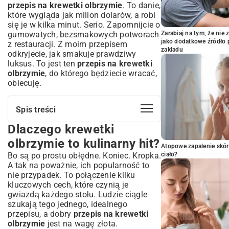
przepis na krewetki olbrzymie
. To danie,
które wygląda jak milion dolarów, a robi
się je w kilka minut. Serio. Zapomnijcie o
gumowatych, bezsmakowych potworach
Zarabiaj na tym, że ni
jako dodatkowe źródło 
z restauracji. Z moim przepisem
zakładu
odkryjecie, jak smakuje prawdziwy
luksus. To jest ten
przepis na krewetki
olbrzymie
, do którego będziecie wracać,
obiecuję.
Spis treści
Dlaczego krewetki
Dlaczego krewetki olbrzymie to kulinarny
hit?
olbrzymie to kulinarny hit?
Atopowe zapalenie skór
Niezrównany smak i korzyści zdrowotne
Bo są po prostu obłędne. Koniec. Kropka.
ciało?
Prostota przygotowania – zaskocz swoich
A tak na poważnie, ich popularność to
gości
nie przypadek. To połączenie kilku
Jak wybrać idealne krewetki olbrzymie
kluczowych cech, które czynią je
do Twojego dania?
gwiazdą każdego stołu. Ludzie ciągle
szukają tego jednego, idealnego
Świeże kontra mrożone – na co zwrócić
uwagę
przepisu, a dobry
przepis na krewetki
olbrzymie
jest na wagę złota.
Rozmiar ma znaczenie – wybór