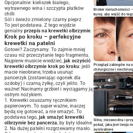
Opcjonalnie: kieliszek białego,
wytrawnego wina i szczypta płatków
Broker nieruchomości – 
chilli
kursy, aby wejść do teg
Sól i świeżo zmielony czarny pieprz
To jest podstawa. Z tego wyjdzie
genialny
przepis na krewetki olbrzymie
.
Krok po kroku – perfekcyjne
krewetki na patelni
Gotowi? Zaczynamy. To zajmie mniej
czasu niż przeczytanie tego fragmentu.
Najpierw musicie wiedzieć,
jak oczyścić
Przegląd zabiegów na 
krewetki olbrzymie krok po kroku
: jeśli
chirurgiczne i niechirur
macie nieobrane, trzeba usunąć
pancerzyk (zostawiając ogonek dla
ozdoby) i czarną żyłkę, czyli jelito. To
ważne! Nacinamy grzbiet i wyciągamy ją
ostrym nożykiem.
1. Krewetki osuszamy ręcznikiem
papierowym. To super ważne, inaczej
będą się gotować, a nie smażyć. To
podstawa tego,
jak smażyć krewetki
Silna, niezawodna i pr
olbrzymie bez pancerza
, by były idealne.
pokaż, jaka jest twoja 
2. Na dużej patelni rozgrzewamy masło.
survivalowe