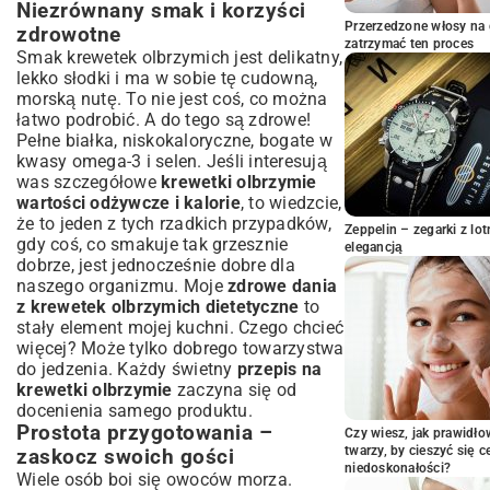
Niezrównany smak i korzyści
odpowiednich krewetek
Przerzedzone włosy na 
zdrowotne
Przepis na krewetki olbrzymie z
zatrzymać ten proces
czosnkiem i masłem – klasyka, która
Smak krewetek olbrzymich jest delikatny,
zachwyca
lekko słodki i ma w sobie tę cudowną,
morską nutę. To nie jest coś, co można
Niezbędne składniki do przygotowania
łatwo podrobić. A do tego są zdrowe!
Krok po kroku – perfekcyjne krewetki na
Pełne białka, niskokaloryczne, bogate w
patelni
kwasy omega-3 i selen. Jeśli interesują
Sekrety mistrza kuchni – porady i triki
was szczegółowe
krewetki olbrzymie
Kreatywne wariacje – inne pomysły na
wartości odżywcze i kalorie
, to wiedzcie,
krewetki olbrzymie
że to jeden z tych rzadkich przypadków,
Zeppelin – zegarki z l
gdy coś, co smakuje tak grzesznie
Egzotyczne krewetki z nutą imbiru i
elegancją
kolendry
dobrze, jest jednocześnie dobre dla
naszego organizmu. Moje
zdrowe dania
Lekka sałatka z krewetkami – idealna na
z krewetek olbrzymich dietetyczne
to
lato
stały element mojej kuchni. Czego chcieć
Krewetki olbrzymie z grilla – smak lata
więcej? Może tylko dobrego towarzystwa
przez cały rok
do jedzenia. Każdy świetny
przepis na
Z czym podawać krewetki olbrzymie?
krewetki olbrzymie
zaczyna się od
Perfekcyjne połączenia
docenienia samego produktu.
Sosy, które idealnie dopełnią smak
Prostota przygotowania –
Czy wiesz, jak prawidł
Ryż, makaron czy świeże warzywa – co
twarzy, by cieszyć się 
zaskocz swoich gości
wybrać?
niedoskonałości?
Wiele osób boi się owoców morza.