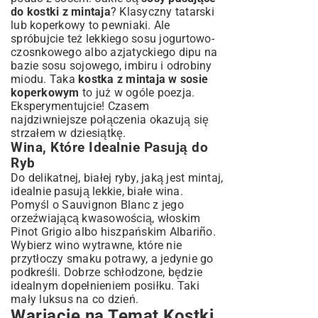
do kostki z mintaja
? Klasyczny tatarski
lub koperkowy to pewniaki. Ale
spróbujcie też lekkiego sosu jogurtowo-
czosnkowego albo azjatyckiego dipu na
bazie sosu sojowego, imbiru i odrobiny
miodu. Taka
kostka z mintaja w sosie
koperkowym
to już w ogóle poezja.
Eksperymentujcie! Czasem
najdziwniejsze połączenia okazują się
strzałem w dziesiątkę.
Wina, Które Idealnie Pasują do
Ryb
Do delikatnej, białej ryby, jaką jest mintaj,
idealnie pasują lekkie, białe wina.
Pomyśl o Sauvignon Blanc z jego
orzeźwiającą kwasowością, włoskim
Pinot Grigio albo hiszpańskim Albariño.
Wybierz wino wytrawne, które nie
przytłoczy smaku potrawy, a jedynie go
podkreśli. Dobrze schłodzone, będzie
idealnym dopełnieniem posiłku. Taki
mały luksus na co dzień.
Wariacje na Temat Kostki