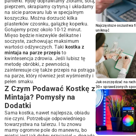
panierki. Rybę doprawiamy ziołami, solą,
pieprzem, skrapiamy cytryną i układamy
na sicie parowaru lub w specjalnym
koszyczku. Można dorzucić kilka
plasterków czosnku, gałązkę koperku.
Najczęstsze oszustwa f
Gotujemy przez około 10-12 minut.
uniknąć
Mięso będzie niezwykle delikatne i
soczyste, zachowując maksimum
wartości odżywczych. Taki
kostka z
mintaja na parze przepis
to
kwintesencja zdrowia. Jeśli lubisz tę
metodę obróbki, z pewnością
zainteresuje cię także
przepis na pstrąga
na parze
, który również jest wyśmienity i
pełen smaku.
Jak oszczędzać na rac
Z Czym Podawać Kostkę z
30+ sprawdzonych sp
Mintaja? Pomysły na
Dodatki
Sama kostka, nawet najlepsza, obiadu
nie czyni. Potrzebuje odpowiedniego
towarzystwa na talerzu. I tu znowu
mamy ogromne pole do manewru, bo
mintaj jest jak dobry przyjaciel – dogada