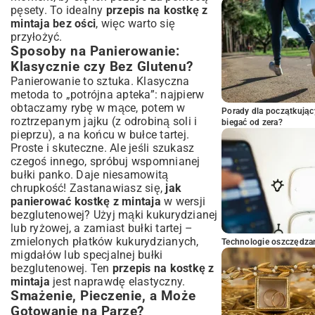
pęsety. To idealny
przepis na kostkę z
mintaja bez ości
, więc warto się
przyłożyć.
Sposoby na Panierowanie:
Klasycznie czy Bez Glutenu?
Panierowanie to sztuka. Klasyczna
metoda to „potrójna apteka”: najpierw
obtaczamy rybę w mące, potem w
Porady dla początkując
roztrzepanym jajku (z odrobiną soli i
biegać od zera?
pieprzu), a na końcu w bułce tartej.
Proste i skuteczne. Ale jeśli szukasz
czegoś innego, spróbuj wspomnianej
bułki panko. Daje niesamowitą
chrupkość! Zastanawiasz się,
jak
panierować kostkę z mintaja
w wersji
bezglutenowej? Użyj mąki kukurydzianej
lub ryżowej, a zamiast bułki tartej –
zmielonych płatków kukurydzianych,
Technologie oszczędzan
migdałów lub specjalnej bułki
bezglutenowej. Ten
przepis na kostkę z
mintaja
jest naprawdę elastyczny.
Smażenie, Pieczenie, a Może
Gotowanie na Parze?