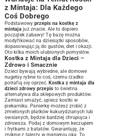
z Mintaja: Dla Każdego
Coś Dobrego
Podstawowy
przepis na kostkę z
mintaja
już znacie. Ale to dopiero
początek zabawy! Tę bazę można
modyfikować na dziesiątki sposobów,
dopasowując ją do gustów, diet i okazji.
Oto kilka moich ulubionych pomysłów.
Kostka z Mintaja dla Dzieci –
Zdrowo i Smacznie
Dzieci bywają wybredne, ale domowe
nugetsy rybne to coś, czemu rzadko
potrafią się oprzeć.
Kostka z mintaja dla
dzieci zdrowy przepis
to świetna
alternatywa dla sklepowych produktów.
Zamiast smażyć, upiecz kostki w
piekarniku. Panierkę możesz zrobić z
zmielonych płatków kukurydzianych lub
owsianych, będzie bardziej chrupiąca i
zdrowsza. Podaj z domowym keczupem
i frytkami z batatów. Gwarantuję, że
zniknie z talerzy w mgnieniu oka. To