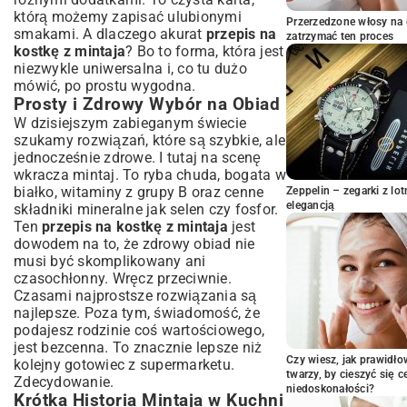
Doskonałą Kostkę z Mintaja?
którą możemy zapisać ulubionymi
Przerzedzone włosy na 
smakami. A dlaczego akurat
przepis na
Przygotowanie Mintaja: Czyszczenie i
zatrzymać ten proces
Krojenie
kostkę z mintaja
? Bo to forma, która jest
niezwykle uniwersalna i, co tu dużo
Sposoby na Panierowanie: Klasycznie czy
mówić, po prostu wygodna.
Bez Glutenu?
Prosty i Zdrowy Wybór na Obiad
Smażenie, Pieczenie, a Może Gotowanie na
W dzisiejszym zabieganym świecie
Parze?
szukamy rozwiązań, które są szybkie, ale
Z Czym Podawać Kostkę z Mintaja?
jednocześnie zdrowe. I tutaj na scenę
Pomysły na Dodatki
wkracza mintaj. To ryba chuda, bogata w
Klasyczne Ziemniaki i Świeże Sałatki
białko, witaminy z grupy B oraz cenne
Zeppelin – zegarki z l
Egzotyczne Akcenty i Sosy
elegancją
składniki mineralne jak selen czy fosfor.
Wina, Które Idealnie Pasują do Ryb
Ten
przepis na kostkę z mintaja
jest
dowodem na to, że zdrowy obiad nie
Wariacje na Temat Kostki z Mintaja: Dla
musi być skomplikowany ani
Każdego Coś Dobrego
czasochłonny. Wręcz przeciwnie.
Kostka z Mintaja dla Dzieci – Zdrowo i
Czasami najprostsze rozwiązania są
Smacznie
najlepsze. Poza tym, świadomość, że
Bezglutenowa i Niskowęglowodanowa
podajesz rodzinie coś wartościowego,
Opcja
jest bezcenna. To znacznie lepsze niż
Szybka Kostka z Mintaja na Awaryjny
Czy wiesz, jak prawidł
kolejny gotowiec z supermarketu.
Obiad
twarzy, by cieszyć się 
Zdecydowanie.
niedoskonałości?
Najczęściej Zadawane Pytania o Kostkę
Krótka Historia Mintaja w Kuchni