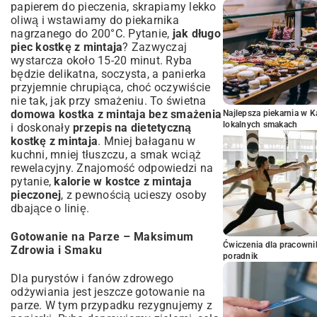
papierem do pieczenia, skrapiamy lekko
oliwą i wstawiamy do piekarnika
nagrzanego do 200°C. Pytanie,
jak długo
piec kostkę z mintaja
? Zazwyczaj
wystarcza około 15-20 minut. Ryba
będzie delikatna, soczysta, a panierka
przyjemnie chrupiąca, choć oczywiście
nie tak, jak przy smażeniu. To świetna
domowa kostka z mintaja bez smażenia
Najlepsza piekarnia w 
lokalnych smakach
i doskonały
przepis na dietetyczną
kostkę z mintaja
. Mniej bałaganu w
kuchni, mniej tłuszczu, a smak wciąż
rewelacyjny. Znajomość odpowiedzi na
pytanie,
kalorie w kostce z mintaja
pieczonej
, z pewnością ucieszy osoby
dbające o linię.
Gotowanie na Parze – Maksimum
Ćwiczenia dla pracown
Zdrowia i Smaku
poradnik
Dla purystów i fanów zdrowego
odżywiania jest jeszcze gotowanie na
parze. W tym przypadku rezygnujemy z