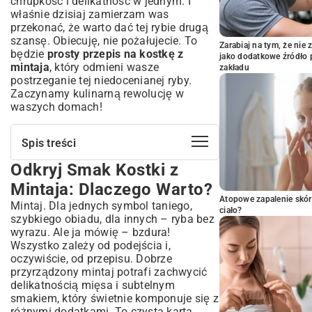
chrupkość i delikatność w jednym. I
właśnie dzisiaj zamierzam was
przekonać, że warto dać tej rybie drugą
szansę. Obiecuję, nie pożałujecie. To
Zarabiaj na tym, że ni
będzie
prosty przepis na kostkę z
jako dodatkowe źródło 
mintaja
, który odmieni wasze
zakładu
postrzeganie tej niedocenianej ryby.
Zaczynamy kulinarną rewolucję w
waszych domach!
Spis treści
Odkryj Smak Kostki z
Odkryj Smak Kostki z Mintaja: Dlaczego
Warto?
Mintaja: Dlaczego Warto?
Prosty i Zdrowy Wybór na Obiad
Atopowe zapalenie skór
Mintaj. Dla jednych symbol taniego,
ciało?
Krótka Historia Mintaja w Kuchni
szybkiego obiadu, dla innych – ryba bez
Niezbędne Składniki: Co Przygotować
wyrazu. Ale ja mówię – bzdura!
na Idealną Kostkę?
Wszystko zależy od podejścia i,
oczywiście, od przepisu. Dobrze
Świeży Mintaj – Jak Wybrać Najlepszy?
przyrządzony mintaj potrafi zachwycić
Dodatki, Które Podkreślą Smak
delikatnością mięsa i subtelnym
Sekrety Przypraw: Jak Doprawić Mintaja?
smakiem, który świetnie komponuje się z
Krok po Kroku: Jak Przygotować
różnymi dodatkami. To czysta karta,