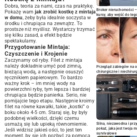
Dobra, teoria za nami, czas na praktykę.
Broker nieruchomości – 
Pokażę wam
jak zrobić kostkę z mintaja
kursy, aby wejść do teg
w domu
, żeby była idealnie soczysta w
środku i chrupiąca na zewnątrz. To
prostsze niż myślisz. Wystarczy trzymać
się kilku zasad, a efekt będzie
spektakularny.
Przygotowanie Mintaja:
Czyszczenie i Krojenie
Zaczynamy od ryby. Filet z mintaja
należy dokładnie umyć pod zimną,
Przegląd zabiegów na 
bieżącą wodą, a następnie osuszyć
chirurgiczne i niechirur
ręcznikiem papierowym. To bardzo
ważny krok – im mniej wody na
powierzchni ryby, tym lepsza i bardziej
chrupiąca będzie panierka. Serio, nie
pomijajcie tego etapu. Następnie kroimy
filet na równe kawałki, takie „kostki” o
boku około 4-5 cm. Staraj się, by były
podobnej wielkości, dzięki czemu
usmażą się lub upieką równomiernie.
Silna, niezawodna i pr
pokaż, jaka jest twoja 
Jeśli widzisz jakieś ości, to jest ten
survivalowe
moment, by się ich pozbyć za pomocą