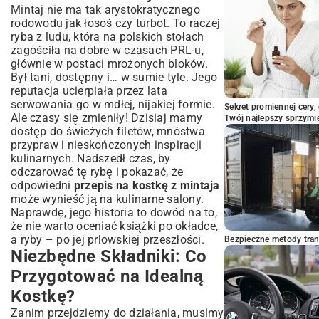
z Mintaja (FAQ)
Mintaj nie ma tak arystokratycznego
Jak Długo Można Przechowywać Gotową
rodowodu jak łosoś czy turbot. To raczej
Kostkę?
ryba z ludu, która na polskich stołach
zagościła na dobre w czasach PRL-u,
Czy Mintaj Jest Zdrowy? Wartości
Odżywcze
głównie w postaci mrożonych bloków.
Był tani, dostępny i… w sumie tyle. Jego
Jak Uniknąć Wysuszenia Ryby Podczas
reputacja ucierpiała przez lata
Gotowania?
serwowania go w mdłej, nijakiej formie.
Podsumowanie: Twoja Idealna Kostka z
Sekret promiennej cery,
Ale czasy się zmieniły! Dzisiaj mamy
Twój najlepszy sprzymi
Mintaja Czeka!
dostęp do świeżych filetów, mnóstwa
przypraw i nieskończonych inspiracji
kulinarnych. Nadszedł czas, by
odczarować tę rybę i pokazać, że
odpowiedni
przepis na kostkę z mintaja
może wynieść ją na kulinarne salony.
Naprawdę, jego historia to dowód na to,
że nie warto oceniać książki po okładce,
a ryby – po jej prlowskiej przeszłości.
Bezpieczne metody trans
Niezbędne Składniki: Co
Przygotować na Idealną
Kostkę?
Zanim przejdziemy do działania, musimy