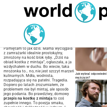
MARIUSZ ŁAMAGA
04.10.2025
SPORT
POPULARNE A
Przepis na kostkę z
mintaja – soczysta i
chrupiąca ryba
Pamiętam to jak dziś. Mama wyciągała
z zamrażarki idealnie prostokątny,
zmrożony na kość blok ryby. „Dziś na
obiad kostka z mintaja”, ogłaszała, a ja
wzdychałem w duchu. Bo wiecie, taka
mrożonka to… no, nie jest szczyt marzeń
Jak wybrać odpowiedni 
kulinarnych. Mdła, wodnista,
mężczyzn?
rozpadająca się na patelni. Tragedia.
Dopiero po latach zrozumiałem, że
problemem nie był mintaj, ale sposób
jego podania. Bo prawdziwy, domowy
przepis na kostkę z mintaja
to coś
zupełnie innego. To poezja smaku,