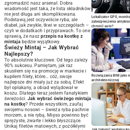
zgromadzić nasz arsenał. Dobra
wiadomość jest taka, że lista składników
nie jest długa ani skomplikowana.
Lokalizator GPS, monito
Podstawą jest oczywiście ryba, ale
zabezpieczenia antykra
diabeł, jak zwykle, tkwi w szczegółach –
chronić auto?
czyli w dodatkach i przyprawach. To one
sprawią, że nasz
przepis na kostkę z
mintaja
będzie wyjątkowy.
Świeży Mintaj – Jak Wybrać
Najlepszy?
To absolutnie kluczowe. Od tego zależy
90% sukcesu. Pamiętam, jak raz
skusiłem się na promocję w markecie i
Rozwiązania BIM jako n
kupiłem filety, które… cóż, swoje
architektonicznej
najlepsze dni miały już za sobą. Efekt
był opłakany, a obiad wylądował w
koszu. Dlatego teraz jestem fanatykiem
świeżości.
Jak wybrać świeżego mintaja
na kostkę
? Przede wszystkim, zaufaj
swojemu nosowi – świeża ryba pachnie
morzem, a nie rybą. Mięso powinno być
sprężyste, zwarte i lekko błyszczące.
Unikaj filetów matowych, z pożółkłymi
Jak zakupić wydajny ko