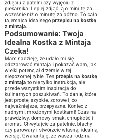
zdjęciu z patelni czy wyjęciu z
piekarnika. Lepiej zdjąć ją o minutę za
wcześnie niż o minutę za późno. To cała
tajemnica idealnego
przepisu na kostkę
z mintaja
.
Podsumowanie: Twoja
Idealna Kostka z Mintaja
Czeka!
Mam nadzieję, że udało mi się
odczarować mintaja i pokazać wam, jak
wielki potencjał drzemie w tej
niepozornej rybie. Ten
przepis na kostkę
z mintaja
to nie tylko instrukcja, ale
przede wszystkim inspiracja do
kulinarnych poszukiwań. To danie, które
jest proste, szybkie, zdrowe i, co
najważniejsze, przepyszne. Koniec z
nudnymi, mrożonymi kostkami! Czas na
prawdziwy, domowy smak, chrupkość i
aromat. Chwytajcie za patelnie, blachy
czy parowary i stwórzcie własną, idealną
wersję. Gwarantuję, że wasza rodzina