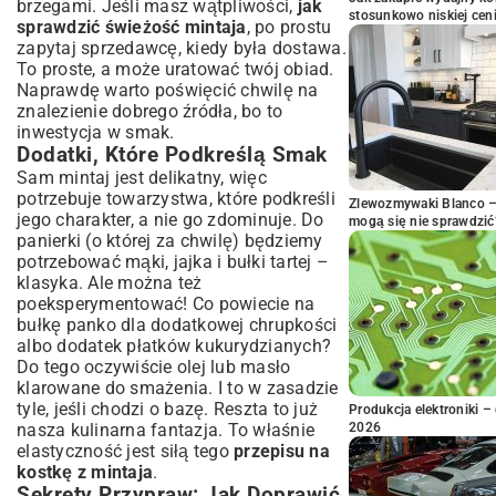
brzegami. Jeśli masz wątpliwości,
jak
stosunkowo niskiej cen
sprawdzić świeżość mintaja
, po prostu
zapytaj sprzedawcę, kiedy była dostawa.
To proste, a może uratować twój obiad.
Naprawdę warto poświęcić chwilę na
znalezienie dobrego źródła, bo to
inwestycja w smak.
Dodatki, Które Podkreślą Smak
Sam mintaj jest delikatny, więc
potrzebuje towarzystwa, które podkreśli
Zlewozmywaki Blanco – 
jego charakter, a nie go zdominuje. Do
mogą się nie sprawdzić
panierki (o której za chwilę) będziemy
potrzebować mąki, jajka i bułki tartej –
klasyka. Ale można też
poeksperymentować! Co powiecie na
bułkę panko dla dodatkowej chrupkości
albo dodatek płatków kukurydzianych?
Do tego oczywiście olej lub masło
klarowane do smażenia. I to w zasadzie
tyle, jeśli chodzi o bazę. Reszta to już
Produkcja elektroniki – 
nasza kulinarna fantazja. To właśnie
2026
elastyczność jest siłą tego
przepisu na
kostkę z mintaja
.
Sekrety Przypraw: Jak Doprawić