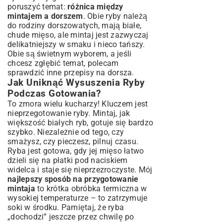
poruszyć temat:
różnica między
mintajem a dorszem
. Obie ryby należą
do rodziny dorszowatych, mają białe,
chude mięso, ale mintaj jest zazwyczaj
delikatniejszy w smaku i nieco tańszy.
Obie są świetnym wyborem, a jeśli
chcesz zgłębić temat, polecam
sprawdzić inne
przepisy na dorsza
.
Jak Uniknąć Wysuszenia Ryby
Podczas Gotowania?
To zmora wielu kucharzy! Kluczem jest
nieprzegotowanie ryby. Mintaj, jak
większość białych ryb, gotuje się bardzo
szybko. Niezależnie od tego, czy
smażysz, czy pieczesz, pilnuj czasu.
Ryba jest gotowa, gdy jej mięso łatwo
dzieli się na płatki pod naciskiem
widelca i staje się nieprzezroczyste. Mój
najlepszy sposób na przygotowanie
mintaja
to krótka obróbka termiczna w
wysokiej temperaturze – to zatrzymuje
soki w środku. Pamiętaj, że ryba
„dochodzi” jeszcze przez chwilę po