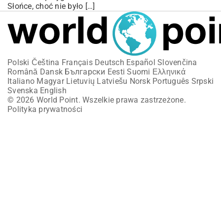
Słońce, choć nie było […]
Polski
Čeština
Français
Deutsch
Español
Slovenčina
Română
Dansk
Български
Eesti
Suomi
Ελληνικά
Italiano
Magyar
Lietuvių
Latviešu
Norsk
Português
Srpski
Svenska
English
© 2026 World Point. Wszelkie prawa zastrzeżone.
Polityka prywatności