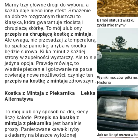
Mamy trzy główne drogi do wyboru, a
każda daje nieco inny efekt. Smażenie
na dobrze rozgrzanym tłuszczu to
Bambi status związku 
klasyka, która gwarantuje złocistą i
życiu miłosnym?
chrupiącą skórkę. To mój ulubiony
przepis na chrupiącą kostkę z mintaja
.
Ale uwaga, nie przesadzaj z temperaturą,
bo spalisz panierkę, a ryba w środku
będzie surowa. Kilka minut z każdej
strony w zupełności wystarczy. Ale to nie
jedyna opcja. Prawdę mówiąc, to
właśnie pieczenie i gotowanie na parze
otwierają nowe możliwości, czyniąc ten
Wyniki meczów piłki noż
przepis na kostkę z mintaja
zdrowszym.
Historia
Kostka z Mintaja z Piekarnika – Lekka
Alternatywa
To mój ulubiony sposób na dni, kiedy
liczę kalorie.
Przepis na kostkę z
mintaja z piekarnika
jest banalnie
prosty. Panierowane kawałki ryby
układamy na blaszce wyłożonej
Jak uniknąć oszustw h