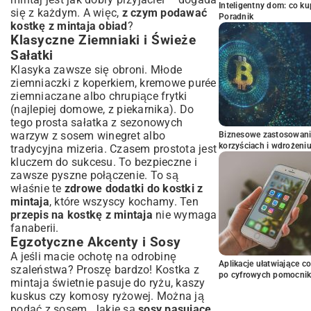
Inteligentny dom: co k
się z każdym. A więc,
z czym podawać
Poradnik
kostkę z mintaja obiad
?
Klasyczne Ziemniaki i Świeże
Sałatki
Klasyka zawsze się obroni. Młode
ziemniaczki z koperkiem, kremowe purée
ziemniaczane albo chrupiące frytki
(najlepiej domowe, z piekarnika). Do
tego prosta sałatka z sezonowych
warzyw z sosem winegret albo
Biznesowe zastosowani
korzyściach i wdrożeni
tradycyjna mizeria. Czasem prostota jest
kluczem do sukcesu. To bezpieczne i
zawsze pyszne połączenie. To są
właśnie te
zdrowe dodatki do kostki z
mintaja
, które wszyscy kochamy. Ten
przepis na kostkę z mintaja
nie wymaga
fanaberii.
Egzotyczne Akcenty i Sosy
A jeśli macie ochotę na odrobinę
Aplikacje ułatwiające c
szaleństwa? Proszę bardzo! Kostka z
po cyfrowych pomocni
mintaja świetnie pasuje do ryżu, kaszy
kuskus czy komosy ryżowej. Można ją
podać z sosem. Jakie są
sosy pasujące