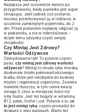
Najlepsza jest oczywiście świeżo po
przygotowaniu, kiedy panierka jest super
chrupiąca. Jeśli jednak coś zostanie,
możesz przechowywać ją w lodówce, w
szczelnie zamkniętym pojemniku, do 2
dni. Przed podaniem najlepiej odgrzać ją
w piekarniku, a nie w mikrofalówce –
dzięki temu odzyska część swojej
chrupkości.
Czy Mintaj Jest Zdrowy?
Wartości Odżywcze
Zdecydowanie tak! To pytanie często
pada:
czy mintaj jest zdrowy wartości
odżywcze
? Mintaj to chuda ryba morska,
doskonałe źródło pełnowartościowego
białka, które jest niezbędne do budowy
mięśni i regeneracji organizmu. Zawiera
niewiele tłuszczu, w tym cenne kwasy
omega-3, choć w mniejszej ilości niż
ryby tłuste. Jest też bogaty w witaminę
B12, selen, fosfor i jod. Pytanie o to,
co
to jest mintaj ryba
, często prowadzi do
dyskusji o jego walorach. Warto też