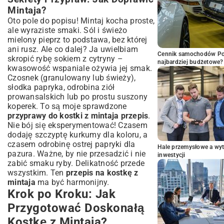
Mintaja?
Oto pole do popisu! Mintaj kocha proste,
ale wyraziste smaki. Sól i świeżo
mielony pieprz to podstawa, bez której
ani rusz. Ale co dalej? Ja uwielbiam
Cennik samochodów Por
skropić rybę sokiem z cytryny –
najbardziej budżetowe?
kwasowość wspaniale ożywia jej smak.
Czosnek (granulowany lub świeży),
słodka papryka, odrobina ziół
prowansalskich lub po prostu suszony
koperek. To są moje sprawdzone
przyprawy do kostki z mintaja przepis
.
Nie bój się eksperymentować! Czasem
dodaję szczyptę kurkumy dla koloru, a
czasem odrobinę ostrej papryki dla
Hale przemysłowe a wyt
pazura. Ważne, by nie przesadzić i nie
inwestycji
zabić smaku ryby. Delikatność przede
wszystkim. Ten
przepis na kostkę z
mintaja
ma być harmonijny.
Krok po Kroku: Jak
Przygotować Doskonałą
Kostkę z Mintaja?