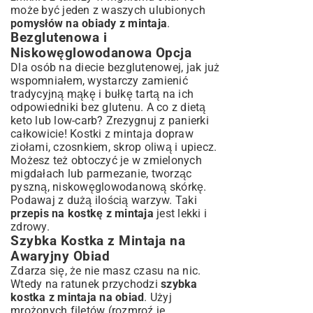
może być jeden z waszych ulubionych
pomysłów na obiady z mintaja
.
Bezglutenowa i
Niskowęglowodanowa Opcja
Dla osób na diecie bezglutenowej, jak już
wspomniałem, wystarczy zamienić
tradycyjną mąkę i bułkę tartą na ich
odpowiedniki bez glutenu. A co z dietą
keto lub low-carb? Zrezygnuj z panierki
całkowicie! Kostki z mintaja dopraw
ziołami, czosnkiem, skrop oliwą i upiecz.
Możesz też obtoczyć je w zmielonych
migdałach lub parmezanie, tworząc
pyszną, niskowęglowodanową skórkę.
Podawaj z dużą ilością warzyw. Taki
przepis na kostkę z mintaja
jest lekki i
zdrowy.
Szybka Kostka z Mintaja na
Awaryjny Obiad
Zdarza się, że nie masz czasu na nic.
Wtedy na ratunek przychodzi
szybka
kostka z mintaja na obiad
. Użyj
mrożonych filetów (rozmroź je