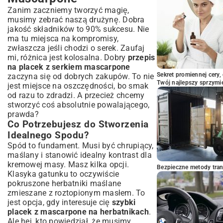
Zanim zaczniemy tworzyć magię,
musimy zebrać naszą drużynę. Dobra
jakość składników to 90% sukcesu. Nie
ma tu miejsca na kompromisy,
zwłaszcza jeśli chodzi o serek. Zaufaj
mi, różnica jest kolosalna. Dobry
przepis
na placek z serkiem mascarpone
Sekret promiennej cery,
zaczyna się od dobrych zakupów. To nie
Twój najlepszy sprzymi
jest miejsce na oszczędności, bo smak
od razu to zdradzi. A przecież chcemy
stworzyć coś absolutnie powalającego,
prawda?
Co Potrzebujesz do Stworzenia
Idealnego Spodu?
Spód to fundament. Musi być chrupiący,
maślany i stanowić idealny kontrast dla
kremowej masy. Masz kilka opcji.
Bezpieczne metody trans
Klasyka gatunku to oczywiście
pokruszone herbatniki maślane
zmieszane z roztopionym masłem. To
jest opcja, gdy interesuje cię
szybki
placek z mascarpone na herbatnikach
.
Ale hej, kto powiedział, że musimy