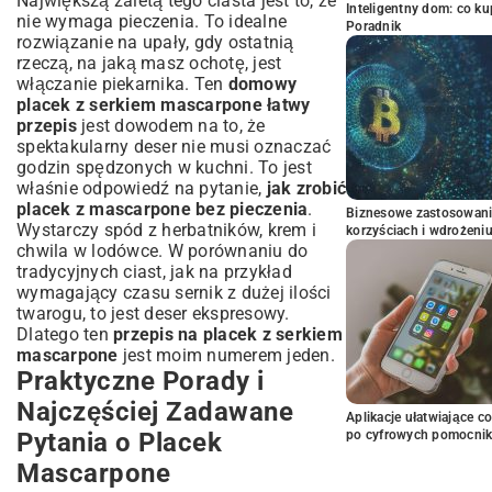
Największą zaletą tego ciasta jest to, że
Inteligentny dom: co k
nie wymaga pieczenia. To idealne
Poradnik
rozwiązanie na upały, gdy ostatnią
rzeczą, na jaką masz ochotę, jest
włączanie piekarnika. Ten
domowy
placek z serkiem mascarpone łatwy
przepis
jest dowodem na to, że
spektakularny deser nie musi oznaczać
godzin spędzonych w kuchni. To jest
właśnie odpowiedź na pytanie,
jak zrobić
placek z mascarpone bez pieczenia
.
Biznesowe zastosowani
Wystarczy spód z herbatników, krem i
korzyściach i wdrożeni
chwila w lodówce. W porównaniu do
tradycyjnych ciast, jak na przykład
wymagający czasu
sernik z dużej ilości
twarogu
, to jest deser ekspresowy.
Dlatego ten
przepis na placek z serkiem
mascarpone
jest moim numerem jeden.
Praktyczne Porady i
Najczęściej Zadawane
Aplikacje ułatwiające c
Pytania o Placek
po cyfrowych pomocni
Mascarpone