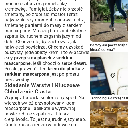
mocno schłodzoną śmietankę
kremówkę. Pamiętaj, żeby nie przebić
śmietany, bo zrobi się masło! Teraz
najważniejszy moment: dodawaj ubitą
śmietanę partiami do masy z serkiem
mascarpone. Mieszaj bardzo delikatnie
szpatułką, ruchem zagarniającym od
dołu. Chodzi o to, by zachować jak
Porady dla początkując
najwięcej powietrza. Chcemy uzyskać
biegać od zera?
puszysty, jedwabisty krem. I to właściwie
cały
przepis na placek z serkiem
mascarpone
, jeśli chodzi o serce deseru.
Proste, prawda? Ten
krem do placka z
serkiem mascarpone
jest po prostu
niezawodny.
Składanie Warstw i Kluczowe
Chłodzenie Ciasta
Wyjmij z lodówki schłodzony spód. Na
Technologie oszczędzan
wierzch wyłóż przygotowany krem
mascarpone i delikatnie wyrównaj
powierzchnię szpatułką. I teraz…
cierpliwość. To jest najtrudniejszy etap.
Ciasto musi spędzić w lodówce co