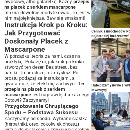
owocowy, albo galaretkę. Każdy
przepis
na placek z serkiem mascarpone
można dowolnie modyfikować. To jest w
nim najpiękniejsze. Baw się smakami!
Instrukcja Krok po Kroku:
Jak Przygotować
Cennik samochodów Por
najbardziej budżetowe?
Doskonały Placek z
Mascarpone
W porządku, teoria za nami, czas na
praktykę. Pokażę ci, jak krok po kroku
stworzyć ten deser. Bez stresu, bez
paniki. To prostsze, niż myślisz. Po
prostu podążaj za instrukcjami, a
gwarantuję, że efekt cię zachwyci. Ten
Hale przemysłowe a wyt
przepis na placek z serkiem
inwestycji
mascarpone
jest naprawdę dla każdego.
Gotowi? Zaczynamy!
Przygotowanie Chrupiącego
Spodu – Podstawa Sukcesu
Zaczynamy od spodu. Wybrane ciastka
(herbatniki, oreo, cokolwiek chcesz)
wrzuć do malaksera i zmiksuj na drobny