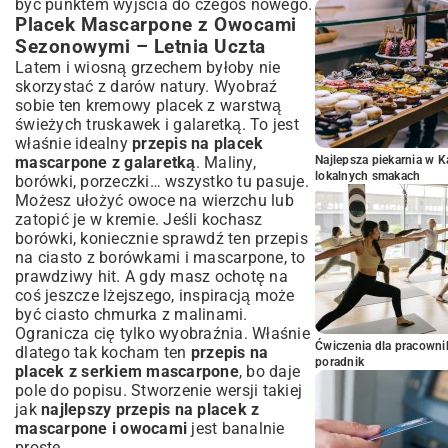
być punktem wyjścia do czegoś nowego.
Placek Mascarpone z Owocami
Sezonowymi – Letnia Uczta
Latem i wiosną grzechem byłoby nie
skorzystać z darów natury. Wyobraź
sobie ten kremowy placek z warstwą
świeżych truskawek i galaretką. To jest
właśnie idealny
przepis na placek
mascarpone z galaretką
. Maliny,
Najlepsza piekarnia w 
lokalnych smakach
borówki, porzeczki… wszystko tu pasuje.
Możesz ułożyć owoce na wierzchu lub
zatopić je w kremie. Jeśli kochasz
borówki, koniecznie sprawdź ten
przepis
na ciasto z borówkami i mascarpone
, to
prawdziwy hit. A gdy masz ochotę na
coś jeszcze lżejszego, inspiracją może
być
ciasto chmurka z malinami
.
Ogranicza cię tylko wyobraźnia. Właśnie
Ćwiczenia dla pracown
dlatego tak kocham ten
przepis na
poradnik
placek z serkiem mascarpone
, bo daje
pole do popisu. Stworzenie wersji takiej
jak
najlepszy przepis na placek z
mascarpone i owocami
jest banalnie
proste.