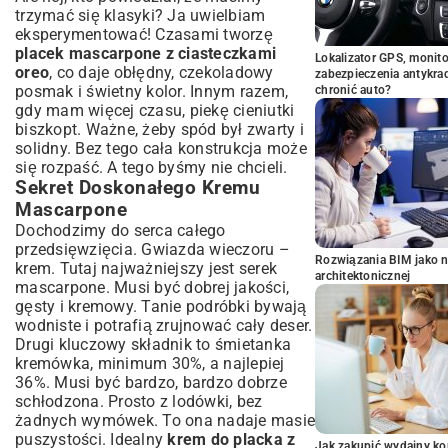
trzymać się klasyki? Ja uwielbiam
eksperymentować! Czasami tworzę
placek mascarpone z ciasteczkami
Lokalizator GPS, monito
oreo
, co daje obłędny, czekoladowy
zabezpieczenia antykra
posmak i świetny kolor. Innym razem,
chronić auto?
gdy mam więcej czasu, piekę cieniutki
biszkopt. Ważne, żeby spód był zwarty i
solidny. Bez tego cała konstrukcja może
się rozpaść. A tego byśmy nie chcieli.
Sekret Doskonałego Kremu
Mascarpone
Dochodzimy do serca całego
przedsięwzięcia. Gwiazda wieczoru –
Rozwiązania BIM jako n
krem. Tutaj najważniejszy jest serek
architektonicznej
mascarpone. Musi być dobrej jakości,
gęsty i kremowy. Tanie podróbki bywają
wodniste i potrafią zrujnować cały deser.
Drugi kluczowy składnik to śmietanka
kremówka, minimum 30%, a najlepiej
36%. Musi być bardzo, bardzo dobrze
schłodzona. Prosto z lodówki, bez
żadnych wymówek. To ona nadaje masie
puszystości. Idealny
krem do placka z
Jak zakupić wydajny ko