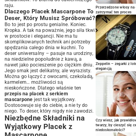
raju.
Tworzenie Jedwabistego i Puszystego
Przerzedzone włosy na 
Dlaczego Placek Mascarpone To
Kremu Mascarpone
zatrzymać ten proces
Deser, Który Musisz Spróbować?
Składanie Warstw i Kluczowe Chłodzenie
Ciasta
Bo to jest po prostu genialne. Koniec.
Kropka. A tak na poważnie, jego siła tkwi
Inspirujące Wariacje Placka z Sernikiem
w prostocie i elegancji. Nie ma tu
Mascarpone
skomplikowanych technik ani potrzeby
Placek Mascarpone z Owocami
spędzania całego dnia w kuchni. To
Sezonowymi – Letnia Uczta
deser uniwersalny – pasuje na urodziny,
Placek Mascarpone w Wersji Czekoladowej
na niedzielne popołudnie z kawą, a
lub Kawowej
Zeppelin – zegarki z l
nawet jako pocieszenie po ciężkim dniu.
Proste Wariacje Placka Bez Pieczenia
elegancją
Jego smak jest delikatny, ale wyrazisty.
Praktyczne Porady i Najczęściej
Można go łączyć z owocami, czekoladą,
Zadawane Pytania o Placek Mascarpone
karmelem… możliwości są
nieskończone. Dlatego właśnie ten
Jak Uniknąć Najczęstszych Błędów
przepis na placek z serkiem
Podczas Przygotowania?
mascarpone
jest tak wyjątkowy.
Jak Prawidłowo Przechowywać i
Dostosowuje się do ciebie, a nie ty do
Serwować Placek Mascarpone?
niego. To deser, który nigdy nie zawodzi.
Czy Istnieją Zamienniki dla Sernika
Niezbędne Składniki na
Mascarpone w Przepisie?
Czy wiesz, jak prawidł
Wyjątkowy Placek z
Podsumowanie: Twój Idealny Placek
twarzy, by cieszyć się 
niedoskonałości?
Mascarpone Gotowy do Degustacji!
Mascarpone