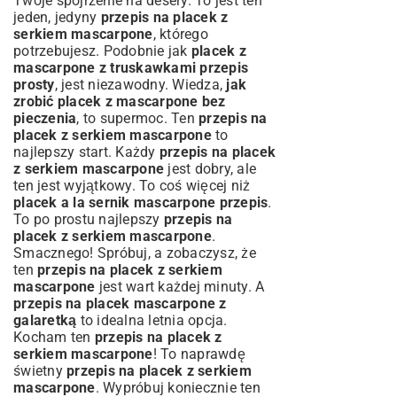
Twoje spojrzenie na desery. To jest ten
jeden, jedyny
przepis na placek z
serkiem mascarpone
, którego
potrzebujesz. Podobnie jak
placek z
mascarpone z truskawkami przepis
prosty
, jest niezawodny. Wiedza,
jak
zrobić placek z mascarpone bez
pieczenia
, to supermoc. Ten
przepis na
placek z serkiem mascarpone
to
najlepszy start. Każdy
przepis na placek
z serkiem mascarpone
jest dobry, ale
ten jest wyjątkowy. To coś więcej niż
placek a la sernik mascarpone przepis
.
To po prostu najlepszy
przepis na
placek z serkiem mascarpone
.
Smacznego! Spróbuj, a zobaczysz, że
ten
przepis na placek z serkiem
mascarpone
jest wart każdej minuty. A
przepis na placek mascarpone z
galaretką
to idealna letnia opcja.
Kocham ten
przepis na placek z
serkiem mascarpone
! To naprawdę
świetny
przepis na placek z serkiem
mascarpone
. Wypróbuj koniecznie ten