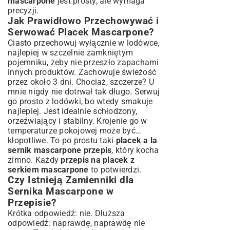
mascarpone
jest prosty, ale wymaga
precyzji.
Jak Prawidłowo Przechowywać i
Serwować Placek Mascarpone?
Ciasto przechowuj wyłącznie w lodówce,
najlepiej w szczelnie zamkniętym
pojemniku, żeby nie przeszło zapachami
innych produktów. Zachowuje świeżość
przez około 3 dni. Chociaż, szczerze? U
mnie nigdy nie dotrwał tak długo. Serwuj
go prosto z lodówki, bo wtedy smakuje
najlepiej. Jest idealnie schłodzony,
orzeźwiający i stabilny. Krojenie go w
temperaturze pokojowej może być…
kłopotliwe. To po prostu taki
placek a la
sernik mascarpone przepis
, który kocha
zimno. Każdy
przepis na placek z
serkiem mascarpone
to potwierdzi.
Czy Istnieją Zamienniki dla
Sernika Mascarpone w
Przepisie?
Krótka odpowiedź: nie. Dłuższa
odpowiedź: naprawdę, naprawdę nie