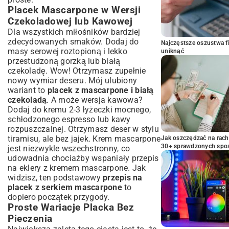
Placek Mascarpone w Wersji
Czekoladowej lub Kawowej
Dla wszystkich miłośników bardziej
zdecydowanych smaków. Dodaj do
Najczęstsze oszustwa f
masy serowej roztopioną i lekko
uniknąć
przestudzoną gorzką lub białą
czekoladę. Wow! Otrzymasz zupełnie
nowy wymiar deseru. Mój ulubiony
wariant to
placek z mascarpone i białą
czekoladą
. A może wersja kawowa?
Dodaj do kremu 2-3 łyżeczki mocnego,
schłodzonego espresso lub kawy
rozpuszczalnej. Otrzymasz deser w stylu
tiramisu, ale bez jajek. Krem mascarpone
Jak oszczędzać na rac
30+ sprawdzonych sp
jest niezwykle wszechstronny, co
udowadnia chociażby wspaniały
przepis
na eklery z kremem mascarpone
. Jak
widzisz, ten podstawowy
przepis na
placek z serkiem mascarpone
to
dopiero początek przygody.
Proste Wariacje Placka Bez
Pieczenia