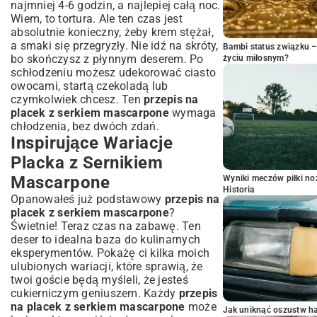
najmniej 4-6 godzin, a najlepiej całą noc.
Wiem, to tortura. Ale ten czas jest
absolutnie konieczny, żeby krem stężał,
a smaki się przegryzły. Nie idź na skróty,
Bambi status związku 
bo skończysz z płynnym deserem. Po
życiu miłosnym?
schłodzeniu możesz udekorować ciasto
owocami, startą czekoladą lub
czymkolwiek chcesz. Ten
przepis na
placek z serkiem mascarpone
wymaga
chłodzenia, bez dwóch zdań.
Inspirujące Wariacje
Placka z Sernikiem
Mascarpone
Wyniki meczów piłki noż
Historia
Opanowałeś już podstawowy
przepis na
placek z serkiem mascarpone
?
Świetnie! Teraz czas na zabawę. Ten
deser to idealna baza do kulinarnych
eksperymentów. Pokażę ci kilka moich
ulubionych wariacji, które sprawią, że
twoi goście będą myśleli, że jesteś
cukierniczym geniuszem. Każdy
przepis
na placek z serkiem mascarpone
może
Jak uniknąć oszustw h