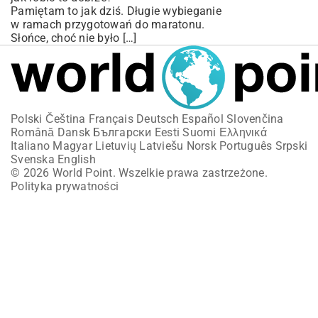
Pamiętam to jak dziś. Długie wybieganie
w ramach przygotowań do maratonu.
Słońce, choć nie było […]
Polski
Čeština
Français
Deutsch
Español
Slovenčina
Română
Dansk
Български
Eesti
Suomi
Ελληνικά
Italiano
Magyar
Lietuvių
Latviešu
Norsk
Português
Srpski
Svenska
English
© 2026 World Point. Wszelkie prawa zastrzeżone.
Polityka prywatności