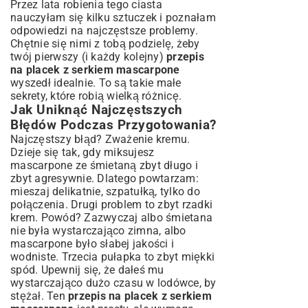
Przez lata robienia tego ciasta
nauczyłam się kilku sztuczek i poznałam
odpowiedzi na najczęstsze problemy.
Chętnie się nimi z tobą podzielę, żeby
twój pierwszy (i każdy kolejny)
przepis
na placek z serkiem mascarpone
wyszedł idealnie. To są takie małe
sekrety, które robią wielką różnicę.
Jak Uniknąć Najczęstszych
Błędów Podczas Przygotowania?
Najczęstszy błąd? Zważenie kremu.
Dzieje się tak, gdy miksujesz
mascarpone ze śmietaną zbyt długo i
zbyt agresywnie. Dlatego powtarzam:
mieszaj delikatnie, szpatułką, tylko do
połączenia. Drugi problem to zbyt rzadki
krem. Powód? Zazwyczaj albo śmietana
nie była wystarczająco zimna, albo
mascarpone było słabej jakości i
wodniste. Trzecia pułapka to zbyt miękki
spód. Upewnij się, że dałeś mu
wystarczająco dużo czasu w lodówce, by
stężał. Ten
przepis na placek z serkiem