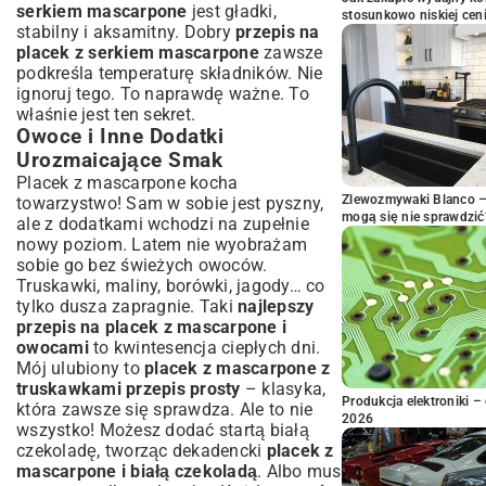
serkiem mascarpone
jest gładki,
stosunkowo niskiej cen
stabilny i aksamitny. Dobry
przepis na
placek z serkiem mascarpone
zawsze
podkreśla temperaturę składników. Nie
ignoruj tego. To naprawdę ważne. To
właśnie jest ten sekret.
Owoce i Inne Dodatki
Urozmaicające Smak
Placek z mascarpone kocha
Zlewozmywaki Blanco – 
towarzystwo! Sam w sobie jest pyszny,
mogą się nie sprawdzić
ale z dodatkami wchodzi na zupełnie
nowy poziom. Latem nie wyobrażam
sobie go bez świeżych owoców.
Truskawki, maliny, borówki, jagody… co
tylko dusza zapragnie. Taki
najlepszy
przepis na placek z mascarpone i
owocami
to kwintesencja ciepłych dni.
Mój ulubiony to
placek z mascarpone z
truskawkami przepis prosty
– klasyka,
Produkcja elektroniki – 
która zawsze się sprawdza. Ale to nie
2026
wszystko! Możesz dodać startą białą
czekoladę, tworząc dekadencki
placek z
mascarpone i białą czekoladą
. Albo mus