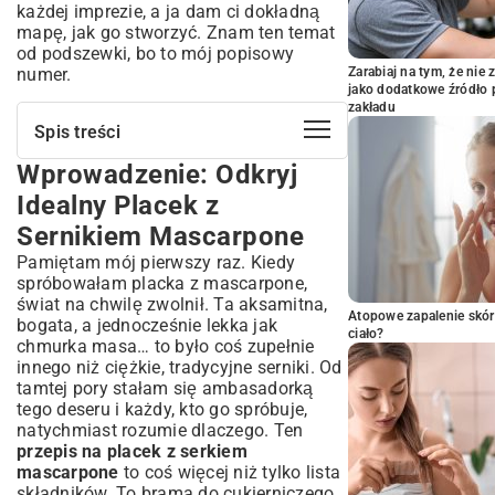
każdej imprezie, a ja dam ci dokładną
mapę, jak go stworzyć. Znam ten temat
od podszewki, bo to mój popisowy
numer.
Zarabiaj na tym, że ni
jako dodatkowe źródło 
zakładu
Spis treści
Wprowadzenie: Odkryj
Wprowadzenie: Odkryj Idealny Placek z
Sernikiem Mascarpone
Idealny Placek z
Dlaczego Placek Mascarpone To Deser,
Sernikiem Mascarpone
Który Musisz Spróbować?
Pamiętam mój pierwszy raz. Kiedy
Niezbędne Składniki na Wyjątkowy
spróbowałam placka z mascarpone,
Placek z Mascarpone
świat na chwilę zwolnił. Ta aksamitna,
Co Potrzebujesz do Stworzenia Idealnego
Atopowe zapalenie skór
bogata, a jednocześnie lekka jak
Spodu?
ciało?
chmurka masa… to było coś zupełnie
Sekret Doskonałego Kremu Mascarpone
innego niż ciężkie, tradycyjne serniki. Od
Owoce i Inne Dodatki Urozmaicające Smak
tamtej pory stałam się ambasadorką
Instrukcja Krok po Kroku: Jak
tego deseru i każdy, kto go spróbuje,
Przygotować Doskonały Placek z
natychmiast rozumie dlaczego. Ten
Mascarpone
przepis na placek z serkiem
mascarpone
to coś więcej niż tylko lista
Przygotowanie Chrupiącego Spodu –
składników. To brama do cukierniczego
Podstawa Sukcesu