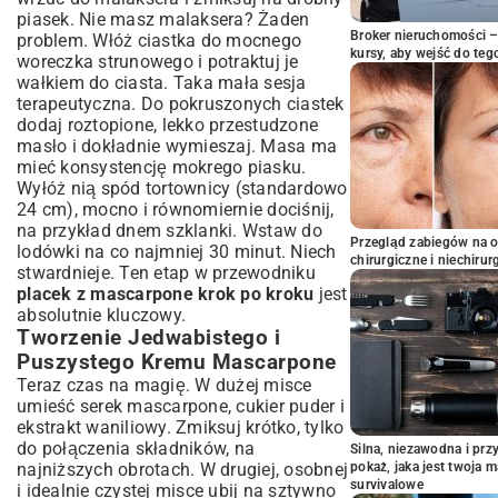
piasek. Nie masz malaksera? Żaden
Broker nieruchomości – 
problem. Włóż ciastka do mocnego
kursy, aby wejść do teg
woreczka strunowego i potraktuj je
wałkiem do ciasta. Taka mała sesja
terapeutyczna. Do pokruszonych ciastek
dodaj roztopione, lekko przestudzone
masło i dokładnie wymieszaj. Masa ma
mieć konsystencję mokrego piasku.
Wyłóż nią spód tortownicy (standardowo
24 cm), mocno i równomiernie dociśnij,
na przykład dnem szklanki. Wstaw do
Przegląd zabiegów na 
lodówki na co najmniej 30 minut. Niech
chirurgiczne i niechirur
stwardnieje. Ten etap w przewodniku
placek z mascarpone krok po kroku
jest
absolutnie kluczowy.
Tworzenie Jedwabistego i
Puszystego Kremu Mascarpone
Teraz czas na magię. W dużej misce
umieść serek mascarpone, cukier puder i
ekstrakt waniliowy. Zmiksuj krótko, tylko
do połączenia składników, na
Silna, niezawodna i pr
najniższych obrotach. W drugiej, osobnej
pokaż, jaka jest twoja 
survivalowe
i idealnie czystej misce ubij na sztywno