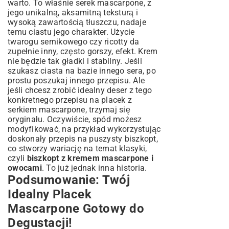
warto. To właśnie serek mascarpone, z
jego unikalną, aksamitną teksturą i
wysoką zawartością tłuszczu, nadaje
temu ciastu jego charakter. Użycie
twarogu sernikowego czy ricotty da
zupełnie inny, często gorszy, efekt. Krem
nie będzie tak gładki i stabilny. Jeśli
szukasz ciasta na bazie innego sera, po
prostu poszukaj innego przepisu. Ale
jeśli chcesz zrobić idealny deser z tego
konkretnego przepisu na placek z
serkiem mascarpone, trzymaj się
oryginału. Oczywiście, spód możesz
modyfikować, na przykład wykorzystując
doskonały
przepis na puszysty biszkopt
,
co stworzy wariację na temat klasyki,
czyli
biszkopt z kremem mascarpone i
owocami
. To już jednak inna historia.
Podsumowanie: Twój
Idealny Placek
Mascarpone Gotowy do
Degustacji!