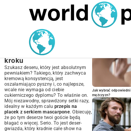
MARIUSZ ŁAMAGA
05.10.2025
SPORT
POPULARNE A
Przepis na placek z
serkiem mascarpone –
Idealny deser krok po
kroku
Szukasz deseru, który jest absolutnym
pewniakiem? Takiego, który zachwyca
kremową konsystencją, jest
oszałamiająco pyszny i, co najlepsze,
wcale nie wymaga od ciebie
Jak wybrać odpowiedni 
cukierniczego dyplomu? To właśnie on.
mężczyzn?
Mój niezawodny, sprawdzony setki razy,
idealny w każdym calu
przepis na
placek z serkiem mascarpone
. Obiecuję,
że po tym deserze twoi goście będą
błagać o więcej. Serio. To jest deser-
gwiazda, który kradnie całe show na